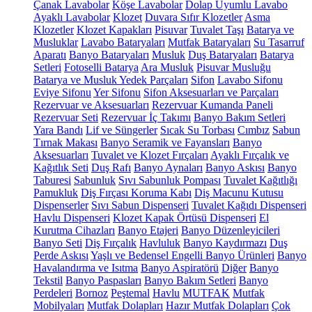
Çanak Lavabolar
Köşe Lavabolar
Dolap Uyumlu Lavabo
Ayaklı Lavabolar
Klozet
Duvara Sıfır Klozetler
Asma
Klozetler
Klozet Kapakları
Pisuvar
Tuvalet Taşı
Batarya ve
Musluklar
Lavabo Bataryaları
Mutfak Bataryaları
Su Tasarruf
Aparatı
Banyo Bataryaları
Musluk
Duş Bataryaları
Batarya
Setleri
Fotoselli Batarya
Ara Musluk
Pisuvar Musluğu
Batarya ve Musluk Yedek Parçaları
Sifon
Lavabo Sifonu
Eviye Sifonu
Yer Sifonu
Sifon Aksesuarları ve Parçaları
Rezervuar ve Aksesuarları
Rezervuar Kumanda Paneli
Rezervuar Seti
Rezervuar İç Takımı
Banyo Bakım Setleri
Yara Bandı
Lif ve Süngerler
Sıcak Su Torbası
Cımbız
Sabun
Tırnak Makası
Banyo Seramik ve Fayansları
Banyo
Aksesuarları
Tuvalet ve Klozet Fırçaları
Ayaklı Fırçalık ve
Kağıtlık Seti
Duş Rafı
Banyo Aynaları
Banyo Askısı
Banyo
Taburesi
Sabunluk
Sıvı Sabunluk Pompası
Tuvalet Kağıtlığı
Pamukluk
Diş Fırçası Koruma Kabı
Diş Macunu Kutusu
Dispenserler
Sıvı Sabun Dispenseri
Tuvalet Kağıdı Dispenseri
Havlu Dispenseri
Klozet Kapak Örtüsü Dispenseri
El
Kurutma Cihazları
Banyo Etajeri
Banyo Düzenleyicileri
Banyo Seti
Diş Fırçalık
Havluluk
Banyo Kaydırmazı
Duş
Perde Askısı
Yaşlı ve Bedensel Engelli Banyo Ürünleri
Banyo
Havalandırma ve Isıtma
Banyo Aspiratörü
Diğer
Banyo
Tekstil
Banyo Paspasları
Banyo Bakım Setleri
Banyo
Perdeleri
Bornoz
Peştemal
Havlu
MUTFAK
Mutfak
Mobilyaları
Mutfak Dolapları
Hazır Mutfak Dolapları
Çok