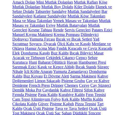
Amaçlı Dolap
Mini Mutfak Dolapları
Mutfak Rafları
Köşe
Mutfak Dolapları
Mutfak Boy Dolabı
Kiler Dolabı
Ekmek ve
Sebze Dolabı
Tabureler
Sandalye
Mutfak Sandalyeleri
Bar
Sandalyeleri
Katlanır Sandalyeler
Mutfak Köşe Takımları
Masa ve Masa Takımları
Yemek Masası ve Takımları
Mutfak
Masası ve Takımları
Eviye
Mutfak Bataryaları
Mutfak
Gereçleri
Kesme Tahtası
Rende
Servis Gereçleri
Patates Ezici
Manuel Kıyma Makinesi
Krema Pompası
Dilimleyici
Doğrayıcı
Yumurta Fırçası
Bıçak ve Bıçak Setleri
Yağ
Sıçratmaz
Soyucu, Oyacak
Ölçü Kabı ve Kaşığı
Merdane ve
Oklava
Hamur Açma Matı
Fındık Kıracağı ve Ceviz Kıracağı
Elek
Dondurma Kaşığı
Buz Kalıbı
Bıçak Bileyici Masat
Açacak ve Tirbuşon
Çekirdek Çıkarıcı
Çırpıcı
Sebze
Kurutucu
Huni
Baharat Öğütücü
Havan
Hamburger Presi
Sarımsak Ezici
Kaşık ve Kepçe Altlığı
Bıçak Standı
Süzgeç
Nihale
İçli Köfte Aparatı
Yumurta Zamanlayıcı
Dondurma
Kalıbı
Buz Kovası
Et Dövme Aleti
Sarma Makinesi
Kahve
Değirmenleri
Limon Sıkacağı
Pişirme Grubu
Çay ve Kahve
Demleme
French Press
Dripper
Chemex
Cezve
Çay Süzgeci
Demlik
Moka Pot
Çaydanlık
Kahve Filtresi
Sifon Kahve
Fırında Pişirme
Pasta Kalıbı
Kurabiye Kalıbı
Fırın Tepsisi
Cam Tepsi
Alüminyum Folyo
Kek Kalıbı
Muffin Kalıbı
Çikolata Kalıbı
Güveç
Pişirme Kağıdı
Pizza Tepsisi
Tart
Kalıbı
Ocak Üstü Pişirme
Tava ve Tava Setleri
Ocak Üstü
Tost Makinesi
Ocak Üstü Sac
Sahan
Düdüklü Tencere