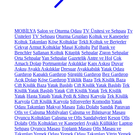
MOBİLYA
Salon ve Oturma Odası
TV Ünitesi ve Sehpası
Tv
Üniteleri
TV Sehpası
Oturma Grupları
Koltuk ve Kanepeler
Koltuk Takımları
Köşe Koltuklar
Tekli Koltuk ve Berjerler
Çekyat
Armut Koltuklar
Masaj Koltuğu
Puf
Bank ve
Benchler
Sallanan Koltuk
Kitaplık
Sehpalar
Zigon Sehpalar
Orta Sehpalar
Yan Sehpalar
Gazetelik
Antre ve Hol
Çok
Amaçlı Dolap
Portmantolar
Askılıklar
Kapı Askısı
Duvar
Askısı
Ayaklı Askılıklar
Dresuar
Ayakkabılık
Yatak Odası
Gardırop
Kapaklı Gardırop
Sürgülü Gardırop
Bez Gardırop
Açık Dolap
Köşe Gardırop
Yüklük
Baza
Tek Kişilik Baza
Çift Kişilik Baza
Yatak Başlığı
Çift Kişilik Yatak Başlığı
Tek
Kişilik Yatak Başlığı
Yatak
Çift Kişilik Yatak
Tek Kişilik
Yatak
Hasta Yatağı
Yatak Pedi & Şiltesi
Karyola
Tek Kişilik
Karyola
Çift Kişilik Karyola
Şifonyerler
Komodin
Yatak
Odası Takımları
Makyaj Masası
Takı Dolabı
Sandık
Paravan
Ofis ve Çalışma Mobilyaları
Çalışma ve Bilgisayar Masası
Oyuncu Koltukları
Çalışma ve Ofis Sandalyeleri
Keson
Ofis
Dolabı
Ofis Koltukları ve Kanepeleri
Ayaklı Küllükler
Laptop
Sehpası
Oyuncu Masası
Toplantı Masası
Ofis Masası ve
Takımları
Yemek Odası
Yemek Odası Takımları
Vitrin
Yemek