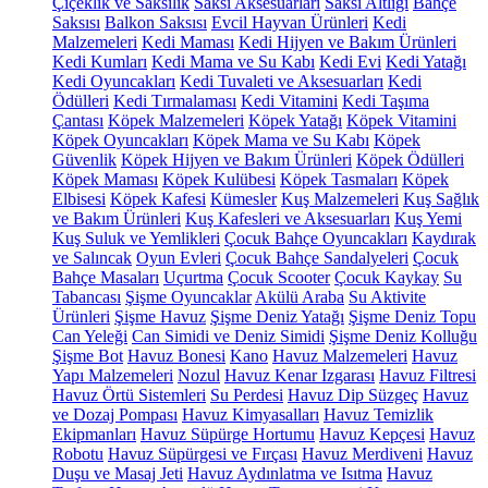
Çiçeklik ve Saksılık
Saksı Aksesuarları
Saksı Altlığı
Bahçe
Saksısı
Balkon Saksısı
Evcil Hayvan Ürünleri
Kedi
Malzemeleri
Kedi Maması
Kedi Hijyen ve Bakım Ürünleri
Kedi Kumları
Kedi Mama ve Su Kabı
Kedi Evi
Kedi Yatağı
Kedi Oyuncakları
Kedi Tuvaleti ve Aksesuarları
Kedi
Ödülleri
Kedi Tırmalaması
Kedi Vitamini
Kedi Taşıma
Çantası
Köpek Malzemeleri
Köpek Yatağı
Köpek Vitamini
Köpek Oyuncakları
Köpek Mama ve Su Kabı
Köpek
Güvenlik
Köpek Hijyen ve Bakım Ürünleri
Köpek Ödülleri
Köpek Maması
Köpek Kulübesi
Köpek Tasmaları
Köpek
Elbisesi
Köpek Kafesi
Kümesler
Kuş Malzemeleri
Kuş Sağlık
ve Bakım Ürünleri
Kuş Kafesleri ve Aksesuarları
Kuş Yemi
Kuş Suluk ve Yemlikleri
Çocuk Bahçe Oyuncakları
Kaydırak
ve Salıncak
Oyun Evleri
Çocuk Bahçe Sandalyeleri
Çocuk
Bahçe Masaları
Uçurtma
Çocuk Scooter
Çocuk Kaykay
Su
Tabancası
Şişme Oyuncaklar
Akülü Araba
Su Aktivite
Ürünleri
Şişme Havuz
Şişme Deniz Yatağı
Şişme Deniz Topu
Can Yeleği
Can Simidi ve Deniz Simidi
Şişme Deniz Kolluğu
Şişme Bot
Havuz Bonesi
Kano
Havuz Malzemeleri
Havuz
Yapı Malzemeleri
Nozul
Havuz Kenar Izgarası
Havuz Filtresi
Havuz Örtü Sistemleri
Su Perdesi
Havuz Dip Süzgeç
Havuz
ve Dozaj Pompası
Havuz Kimyasalları
Havuz Temizlik
Ekipmanları
Havuz Süpürge Hortumu
Havuz Kepçesi
Havuz
Robotu
Havuz Süpürgesi ve Fırçası
Havuz Merdiveni
Havuz
Duşu ve Masaj Jeti
Havuz Aydınlatma ve Isıtma
Havuz