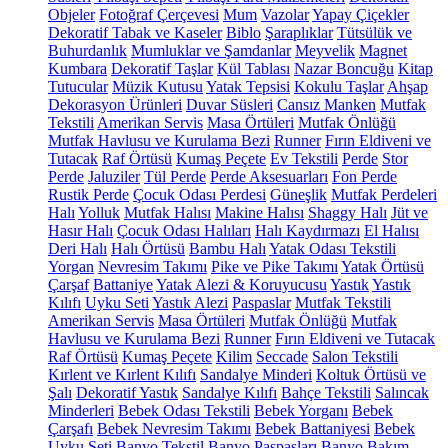
Objeler
Fotoğraf Çerçevesi
Mum
Vazolar
Yapay Çiçekler
Dekoratif Tabak ve Kaseler
Biblo
Şaraplıklar
Tütsülük ve
Buhurdanlık
Mumluklar ve Şamdanlar
Meyvelik
Magnet
Kumbara
Dekoratif Taşlar
Kül Tablası
Nazar Boncuğu
Kitap
Tutucular
Müzik Kutusu
Yatak Tepsisi
Kokulu Taşlar
Ahşap
Dekorasyon Ürünleri
Duvar Süsleri
Cansız Manken
Mutfak
Tekstili
Amerikan Servis
Masa Örtüleri
Mutfak Önlüğü
Mutfak Havlusu ve Kurulama Bezi
Runner
Fırın Eldiveni ve
Tutacak
Raf Örtüsü
Kumaş Peçete
Ev Tekstili
Perde
Stor
Perde
Jaluziler
Tül Perde
Perde Aksesuarları
Fon Perde
Rustik Perde
Çocuk Odası Perdesi
Güneşlik
Mutfak Perdeleri
Halı
Yolluk
Mutfak Halısı
Makine Halısı
Shaggy Halı
Jüt ve
Hasır Halı
Çocuk Odası Halıları
Halı Kaydırmazı
El Halısı
Deri Halı
Halı Örtüsü
Bambu Halı
Yatak Odası Tekstili
Yorgan
Nevresim Takımı
Pike ve Pike Takımı
Yatak Örtüsü
Çarşaf
Battaniye
Yatak Alezi & Koruyucusu
Yastık
Yastık
Kılıfı
Uyku Seti
Yastık Alezi
Paspaslar
Mutfak Tekstili
Amerikan Servis
Masa Örtüleri
Mutfak Önlüğü
Mutfak
Havlusu ve Kurulama Bezi
Runner
Fırın Eldiveni ve Tutacak
Raf Örtüsü
Kumaş Peçete
Kilim
Seccade
Salon Tekstili
Kırlent ve Kırlent Kılıfı
Sandalye Minderi
Koltuk Örtüsü ve
Şalı
Dekoratif Yastık
Sandalye Kılıfı
Bahçe Tekstili
Salıncak
Minderleri
Bebek Odası Tekstili
Bebek Yorganı
Bebek
Çarşafı
Bebek Nevresim Takımı
Bebek Battaniyesi
Bebek
Uyku Seti
Banyo Tekstil
Banyo Paspasları
Banyo Bakım