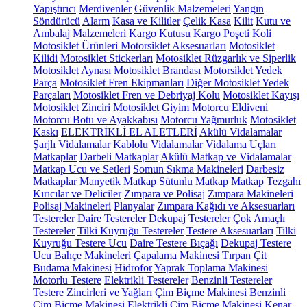
Yapıştırıcı
Merdivenler
Güvenlik Malzemeleri
Yangın
Söndürücü
Alarm
Kasa ve Kilitler
Çelik Kasa
Kilit
Kutu ve
Ambalaj Malzemeleri
Kargo Kutusu
Kargo Poşeti
Koli
Motosiklet Ürünleri
Motorsiklet Aksesuarları
Motosiklet
Kilidi
Motosiklet Stickerları
Motosiklet Rüzgarlık ve Siperlik
Motosiklet Aynası
Motosiklet Brandası
Motorsiklet Yedek
Parça
Motosiklet Fren Ekipmanları
Diğer Motosiklet Yedek
Parçaları
Motosiklet Fren ve Debriyaj Kolu
Motosiklet Kayışı
Motosiklet Zinciri
Motosiklet Giyim
Motorcu Eldiveni
Motorcu Botu ve Ayakkabısı
Motorcu Yağmurluk
Motosiklet
Kaskı
ELEKTRİKLİ EL ALETLERİ
Akülü Vidalamalar
Şarjlı Vidalamalar
Kablolu Vidalamalar
Vidalama Uçları
Matkaplar
Darbeli Matkaplar
Akülü Matkap ve Vidalamalar
Matkap Ucu ve Setleri
Somun Sıkma Makineleri
Darbesiz
Matkaplar
Manyetik Matkap
Sütunlu Matkap
Matkap Tezgahı
Kırıcılar ve Deliciler
Zımpara ve Polisaj
Zımpara Makineleri
Polisaj Makineleri
Planyalar
Zımpara Kağıdı ve Aksesuarları
Testereler
Daire Testereler
Dekupaj Testereler
Çok Amaçlı
Testereler
Tilki Kuyruğu Testereler
Testere Aksesuarları
Tilki
Kuyruğu Testere Ucu
Daire Testere Bıçağı
Dekupaj Testere
Ucu
Bahçe Makineleri
Çapalama Makinesi
Tırpan
Çit
Budama Makinesi
Hidrofor
Yaprak Toplama Makinesi
Motorlu Testere
Elektrikli Testereler
Benzinli Testereler
Testere Zincirleri ve Yağları
Çim Biçme Makinesi
Benzinli
Çim Biçme Makinesi
Elektrikli Çim Biçme Makinesi
Kenar