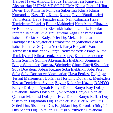
Trafosu
Havuz Ampulü
Havuz Termometresi
Karavan ve
Aksesuarları
ISITMA VE SOĞUTMA
Klima
Portatif Klima
Duvar Tipi Klima
Isı Pompası
Salon Tipi Klima
Klima
Kumandası
Kaset Tipi Klima
Kombi
Tavan Vantilatörleri
Vantilatörler
Hava Temizleyiciler
Nem Cihazları
Hava
Temizleme Cihazları
Buhar Makineleri
Nem Alma Cihazları
ve Rutubet Gidericiler
Elektrikli Isıtıcılar
Quartz Isıtıcılar
Infrared Isıtıcılar
Kule Tipi Isıtıcılar
Yağlı Radyatör
Fanlı
Isıtıcılar
Elektrikli Radyatörler
Dış Mekan Isıtıcılar
Havlupanlar
Radyatörler
Termosifonlar
Şofbenler
Ani Su
Isıtıcı
Isıtma ve Soğutma Yedek Parça
Radyatör Vanaları
Termostat
Klima Yedek Parça
Radyatör Yedek Parça
Klima
Temizleyicisi
Klima Temizleme Spreyi
Klima Temizleme
Sıvısı
Şömine
Şömine Aksesuarları
Elektrikli Şömineler
Bahçe Şömineleri
Bacasız Şömineler
Güneş Enerji Sistemleri
Soba
Doğalgaz Sobası
Kuzine Soba
Elektrikli Soba
Pelet
Soba
Soba Borusu ve Aksesuarları
Hava Perdesi
Doğalgaz
Tesisat Malzemeleri
Doğalgaz Hortumu
Doğalgaz Menfezleri
Tesisat Temizleme Sıvıları
Boyler
Kalorifer Kazanı
BANYO
Banyo Dolapları
Aynalı Banyo Dolabı
Banyo Boy Dolapları
Lavabolu Banyo Dolapları
Çok Amaçlı Banyo Dolapları
Çamaşır Makinesi Dolapları
Ecza Dolabı
Banyo Rafları
Duş
Sistemleri
Duşakabin
Duş Tekneleri
Jakuziler
Küvet
Duş
Setleri
Duş Sistemleri
Duş Başlıkları
Duş Kolonları
Sürgülü
Duş Setleri
Duş Spiralleri
El Duşu
Vitrifiyeler
Lavabolar