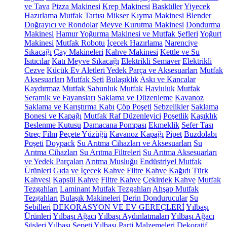
ve Tava
Pizza Makinesi
Krep Makinesi
Basküller
Yiyecek
Hazırlama
Mutfak Tartısı
Mikser
Kıyma Makinesi
Blender
Doğrayıcı ve Rondolar
Meyve Kurutma Makinesi
Dondurma
Makinesi
Hamur Yoğurma Makinesi ve Mutfak Şefleri
Yoğurt
Makinesi
Mutfak Robotu
İçecek Hazırlama
Narenciye
Sıkacağı
Çay Makineleri
Kahve Makinesi
Kettle ve Su
Isıtıcılar
Katı Meyve Sıkacağı
Elektrikli Semaver
Elektrikli
Cezve
Küçük Ev Aletleri Yedek Parça ve Aksesuarları
Mutfak
Aksesuarları
Mutfak Seti
Bulaşıklık
Askı ve Kancalar
Kaydırmaz
Mutfak Sabunluk
Mutfak Havluluk
Mutfak
Seramik ve Fayansları
Saklama ve Düzenleme
Kavanoz
Saklama ve Karıştırma Kabı
Çöp Poşeti
Sebzelikler
Saklama
Bonesi ve Kapağı
Mutfak Raf Düzenleyici
Poşetlik
Kaşıklık
Beslenme Kutusu
Damacana Pompası
Ekmeklik
Sefer Tası
Streç Film
Peçete Yüzüğü
Kavanoz Kapağı
Pipet
Buzdolabı
Poşeti
Doypack
Su Arıtma Cihazları ve Aksesuarları
Su
Arıtma Cihazları
Su Arıtma Filtreleri
Su Arıtma Aksesuarları
ve Yedek Parçaları
Arıtma Musluğu
Endüstriyel Mutfak
Ürünleri
Gıda ve İçecek
Kahve
Filtre Kahve Kağıdı
Türk
Kahvesi
Kapsül Kahve
Filtre Kahve
Çekirdek Kahve
Mutfak
Tezgahları
Laminant Mutfak Tezgahları
Ahşap Mutfak
Tezgahları
Bulaşık Makineleri
Derin Dondurucular
Su
Sebilleri
DEKORASYON VE EV GEREÇLERİ
Yılbaşı
Ürünleri
Yılbaşı Ağacı
Yılbaşı Aydınlatmaları
Yılbaşı Ağacı
Süsleri
Yılbaşı Sepeti
Yılbaşı Parti Malzemeleri
Dekoratif