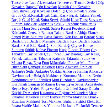
Tencere ve Tava Aksesuarları
Tencere ve Tencere Setleri
Çöp
Kovaları
Banyo Çöp Kovaları
Mutfak Çöp Kovaları
Endüstriyel Çöp Kovaları
Dolap İçi Çöp Kovaları
Sofra
Grubu
Çatal,Kaşık,Bıçak
Çatal Kaşık Bıçak Takımı
Yemek
Bıçağı
Çatal
Kaşık
Sofra Servis
Sürahi
Kase
Tepsi
Servis ve
Sunum Tabakları
Yağdanlık
Sosluk, Reçellik
Yumurtalık
Servis Maşa Seti
Şekerlik
Salata Kasesi
Peçetelik
Karaf
Kürdanlık
Çerezlik
Baharat Takımı
Bardak Altlığı
Ekmek
Sepeti
Pasta Sunumu
Pasta Takımı
Kek Fanusu
Bardak
Viski
Bardağı
Su Bardağı
Meşrubat Bardağı
Rakı Bardağı
Kadeh
Bardak Seti
Bira Bardağı
Shot Bardağı
Çay ve Kahve
Sunumu
Sütlük
Kahve Fincanı
Kupa
Fincan Takımı
Çay
Tabakları
Çay Setleri
Çay Fincanı
Çay Bardağı
Çay Kaşığı
Yemek Takımları
Tabaklar
Kahvaltı Takımları
Suluk ve
Matara
Beyaz Eşya
Fırın
Mikrodalga Fırınlar
Mini Fırınlar
Buzdolabı
Çamaşır Makinesi
Ocak
Ankastre Ürünleri
Ankastre Setler
Ankastre Ocaklar
Ankastre Fırınlar
Ankastre
Davlumbazlar
Bulaşık Makineleri
Kurutma Makinesi
Derin
Dondurucular
Su Sebilleri
Mini Buzdolabı
Davlumbazlar
Kurutmalı Çamaşır Makinesi
Beyaz Eşya Setleri
Aspiratörler
Beyaz Eşya Yedek Parça ve Bakım Ürünleri
Şarap Dolabı
Küçük Ev Aletleri
Kızartma ve Pişirme Makineleri
Mısır
Patlatma Makinesi
Fritöz
Ekmek Yapma Makinesi
Ekmek
Kızartma Makinesi
Tost Makinesi
Buharlı Pişirici
Elektrikli
Izgara
Waffle Makinesi
Yumurta Haşlayıcı
Elektrikli Tencere