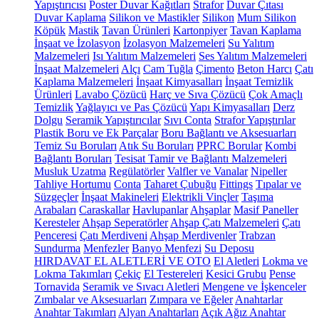
Yapıştırıcısı
Poster Duvar Kağıtları
Strafor
Duvar Çıtası
Duvar Kaplama
Silikon ve Mastikler
Silikon
Mum Silikon
Köpük
Mastik
Tavan Ürünleri
Kartonpiyer
Tavan Kaplama
İnşaat ve İzolasyon
İzolasyon Malzemeleri
Su Yalıtım
Malzemeleri
Isı Yalıtım Malzemeleri
Ses Yalıtım Malzemeleri
İnşaat Malzemeleri
Alçı
Cam Tuğla
Çimento
Beton Harcı
Çatı
Kaplama Malzemeleri
İnşaat Kimyasalları
İnşaat Temizlik
Ürünleri
Lavabo Çözücü
Harç ve Sıva Çözücü
Çok Amaçlı
Temizlik
Yağlayıcı ve Pas Çözücü
Yapı Kimyasalları
Derz
Dolgu
Seramik Yapıştırıcılar
Sıvı Conta
Strafor Yapıştırılar
Plastik Boru ve Ek Parçalar
Boru Bağlantı ve Aksesuarları
Temiz Su Boruları
Atık Su Boruları
PPRC Borular
Kombi
Bağlantı Boruları
Tesisat Tamir ve Bağlantı Malzemeleri
Musluk Uzatma
Regülatörler
Valfler ve Vanalar
Nipeller
Tahliye Hortumu
Conta
Taharet Çubuğu
Fittings
Tıpalar ve
Süzgeçler
İnşaat Makineleri
Elektrikli Vinçler
Taşıma
Arabaları
Caraskallar
Havlupanlar
Ahşaplar
Masif Paneller
Keresteler
Ahşap Seperatörler
Ahşap Çatı Malzemeleri
Çatı
Penceresi
Çatı Merdiveni
Ahşap Merdivenler
Trabzan
Sundurma
Menfezler
Banyo Menfezi
Su Deposu
HIRDAVAT EL ALETLERİ VE OTO
El Aletleri
Lokma ve
Lokma Takımları
Çekiç
El Testereleri
Kesici Grubu
Pense
Tornavida
Seramik ve Sıvacı Aletleri
Mengene ve İşkenceler
Zımbalar ve Aksesuarları
Zımpara ve Eğeler
Anahtarlar
Anahtar Takımları
Alyan Anahtarları
Açık Ağız Anahtar