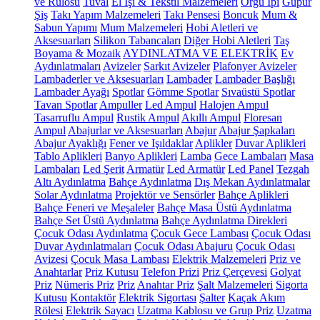
ve Rulosu
Tuval
El İşi & Tekstil Malzemeleri
Örgü İpi
Güpür
Şiş
Takı Yapım Malzemeleri
Takı Pensesi
Boncuk
Mum &
Sabun Yapımı
Mum Malzemeleri
Hobi Aletleri ve
Aksesuarları
Silikon Tabancaları
Diğer Hobi Aletleri
Taş
Boyama & Mozaik
AYDINLATMA VE ELEKTRİK
Ev
Aydınlatmaları
Avizeler
Sarkıt Avizeler
Plafonyer Avizeler
Lambaderler ve Aksesuarları
Lambader
Lambader Başlığı
Lambader Ayağı
Spotlar
Gömme Spotlar
Sıvaüstü Spotlar
Tavan Spotlar
Ampuller
Led Ampul
Halojen Ampul
Tasarruflu Ampul
Rustik Ampul
Akıllı Ampul
Floresan
Ampul
Abajurlar ve Aksesuarları
Abajur
Abajur Şapkaları
Abajur Ayaklığı
Fener ve Işıldaklar
Aplikler
Duvar Aplikleri
Tablo Aplikleri
Banyo Aplikleri
Lamba
Gece Lambaları
Masa
Lambaları
Led Şerit
Armatür
Led Armatür
Led Panel
Tezgah
Altı Aydınlatma
Bahçe Aydınlatma
Dış Mekan Aydınlatmalar
Solar Aydınlatma
Projektör ve Sensörler
Bahçe Aplikleri
Bahçe Feneri ve Meşaleler
Bahçe Masa Üstü Aydınlatma
Bahçe Set Üstü Aydınlatma
Bahçe Aydınlatma Direkleri
Çocuk Odası Aydınlatma
Çocuk Gece Lambası
Çocuk Odası
Duvar Aydınlatmaları
Çocuk Odası Abajuru
Çocuk Odası
Avizesi
Çocuk Masa Lambası
Elektrik Malzemeleri
Priz ve
Anahtarlar
Priz Kutusu
Telefon Prizi
Priz Çerçevesi
Golyat
Priz
Nümeris Priz
Priz
Anahtar Priz
Şalt Malzemeleri
Sigorta
Kutusu
Kontaktör
Elektrik Sigortası
Şalter
Kaçak Akım
Rölesi
Elektrik Sayacı
Uzatma Kablosu ve Grup Priz
Uzatma