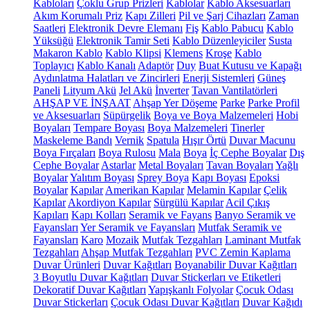
Kabloları
Çoklu Grup Prizleri
Kablolar
Kablo Aksesuarları
Akım Korumalı Priz
Kapı Zilleri
Pil ve Şarj Cihazları
Zaman
Saatleri
Elektronik Devre Elemanı
Fiş
Kablo Pabucu
Kablo
Yüksüğü
Elektronik Tamir Seti
Kablo Düzenleyiciler
Susta
Makaron Kablo
Kablo Klipsi
Klemens
Kroşe
Kablo
Toplayıcı
Kablo Kanalı
Adaptör
Duy
Buat Kutusu ve Kapağı
Aydınlatma Halatları ve Zincirleri
Enerji Sistemleri
Güneş
Paneli
Lityum Akü
Jel Akü
İnverter
Tavan Vantilatörleri
AHŞAP VE İNŞAAT
Ahşap Yer Döşeme
Parke
Parke Profil
ve Aksesuarları
Süpürgelik
Boya ve Boya Malzemeleri
Hobi
Boyaları
Tempare Boyası
Boya Malzemeleri
Tinerler
Maskeleme Bandı
Vernik
Spatula
Hışır Örtü
Duvar Macunu
Boya Fırçaları
Boya Rulosu
Mala
Boya
İç Cephe Boyalar
Dış
Cephe Boyalar
Astarlar
Metal Boyaları
Tavan Boyaları
Yağlı
Boyalar
Yalıtım Boyası
Sprey Boya
Kapı Boyası
Epoksi
Boyalar
Kapılar
Amerikan Kapılar
Melamin Kapılar
Çelik
Kapılar
Akordiyon Kapılar
Sürgülü Kapılar
Acil Çıkış
Kapıları
Kapı Kolları
Seramik ve Fayans
Banyo Seramik ve
Fayansları
Yer Seramik ve Fayansları
Mutfak Seramik ve
Fayansları
Karo
Mozaik
Mutfak Tezgahları
Laminant Mutfak
Tezgahları
Ahşap Mutfak Tezgahları
PVC Zemin Kaplama
Duvar Ürünleri
Duvar Kağıtları
Boyanabilir Duvar Kağıtları
3 Boyutlu Duvar Kağıtları
Duvar Stickerları ve Etiketleri
Dekoratif Duvar Kağıtları
Yapışkanlı Folyolar
Çocuk Odası
Duvar Stickerları
Çocuk Odası Duvar Kağıtları
Duvar Kağıdı