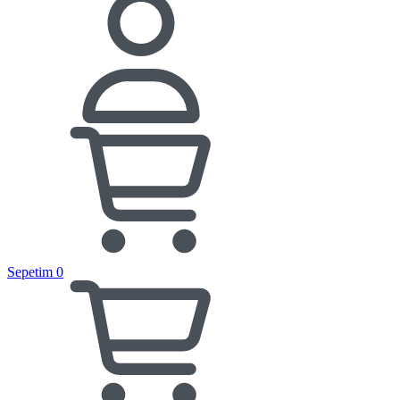
Sepetim
0