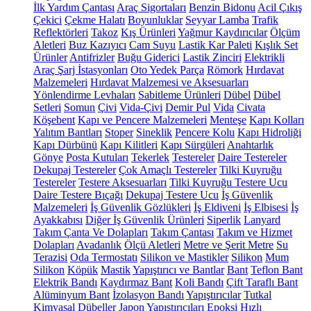
İlk Yardım Çantası
Araç Sigortaları
Benzin Bidonu
Acil Çıkış
Çekici
Çekme Halatı
Boyunluklar
Seyyar Lamba
Trafik
Reflektörleri
Takoz
Kış Ürünleri
Yağmur Kaydırıcılar
Ölçüm
Aletleri
Buz Kazıyıcı
Cam Suyu
Lastik Kar Paleti
Kışlık Set
Ürünler
Antifrizler
Buğu Giderici
Lastik Zinciri
Elektrikli
Araç Şarj İstasyonları
Oto Yedek Parça
Römork
Hırdavat
Malzemeleri
Hırdavat Malzemesi ve Aksesuarları
Yönlendirme Levhaları
Sabitleme Ürünleri
Dübel
Dübel
Setleri
Somun
Çivi
Vida-Çivi
Demir Pul
Vida
Civata
Köşebent
Kapı ve Pencere Malzemeleri
Menteşe
Kapı Kolları
Yalıtım Bantları
Stoper
Sineklik
Pencere Kolu
Kapı Hidroliği
Kapı Dürbünü
Kapı Kilitleri
Kapı Sürgüleri
Anahtarlık
Gönye
Posta Kutuları
Tekerlek
Testereler
Daire Testereler
Dekupaj Testereler
Çok Amaçlı Testereler
Tilki Kuyruğu
Testereler
Testere Aksesuarları
Tilki Kuyruğu Testere Ucu
Daire Testere Bıçağı
Dekupaj Testere Ucu
İş Güvenlik
Malzemeleri
İş Güvenlik Gözlükleri
İş Eldiveni
İş Elbisesi
İş
Ayakkabısı
Diğer İş Güvenlik Ürünleri
Siperlik
Lanyard
Takım Çanta Ve Dolapları
Takım Çantası
Takım ve Hizmet
Dolapları
Avadanlık
Ölçü Aletleri
Metre ve Şerit Metre
Su
Terazisi
Oda Termostatı
Silikon ve Mastikler
Silikon
Mum
Silikon
Köpük
Mastik
Yapıştırıcı ve Bantlar
Bant
Teflon Bant
Elektrik Bandı
Kaydırmaz Bant
Koli Bandı
Çift Taraflı Bant
Alüminyum Bant
İzolasyon Bandı
Yapıştırıcılar
Tutkal
Kimyasal Dübeller
Japon Yapıştırıcıları
Epoksi
Hızlı