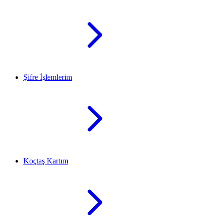
Şifre İşlemlerim
Koçtaş Kartım