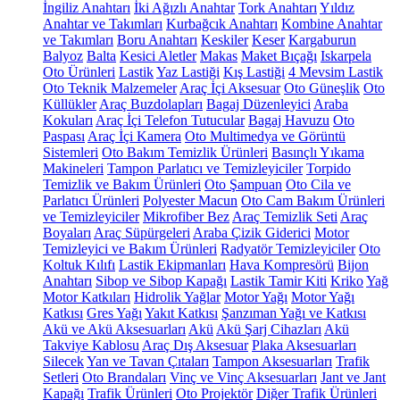
İngiliz Anahtarı
İki Ağızlı Anahtar
Tork Anahtarı
Yıldız
Anahtar ve Takımları
Kurbağcık Anahtarı
Kombine Anahtar
ve Takımları
Boru Anahtarı
Keskiler
Keser
Kargaburun
Balyoz
Balta
Kesici Aletler
Makas
Maket Bıçağı
Iskarpela
Oto Ürünleri
Lastik
Yaz Lastiği
Kış Lastiği
4 Mevsim Lastik
Oto Teknik Malzemeler
Araç İçi Aksesuar
Oto Güneşlik
Oto
Küllükler
Araç Buzdolapları
Bagaj Düzenleyici
Araba
Kokuları
Araç İçi Telefon Tutucular
Bagaj Havuzu
Oto
Paspası
Araç İçi Kamera
Oto Multimedya ve Görüntü
Sistemleri
Oto Bakım Temizlik Ürünleri
Basınçlı Yıkama
Makineleri
Tampon Parlatıcı ve Temizleyiciler
Torpido
Temizlik ve Bakım Ürünleri
Oto Şampuan
Oto Cila ve
Parlatıcı Ürünleri
Polyester Macun
Oto Cam Bakım Ürünleri
ve Temizleyiciler
Mikrofiber Bez
Araç Temizlik Seti
Araç
Boyaları
Araç Süpürgeleri
Araba Çizik Giderici
Motor
Temizleyici ve Bakım Ürünleri
Radyatör Temizleyiciler
Oto
Koltuk Kılıfı
Lastik Ekipmanları
Hava Kompresörü
Bijon
Anahtarı
Sibop ve Sibop Kapağı
Lastik Tamir Kiti
Kriko
Yağ
Motor Katkıları
Hidrolik Yağlar
Motor Yağı
Motor Yağı
Katkısı
Gres Yağı
Yakıt Katkısı
Şanzıman Yağı ve Katkısı
Akü ve Akü Aksesuarları
Akü
Akü Şarj Cihazları
Akü
Takviye Kablosu
Araç Dış Aksesuar
Plaka Aksesuarları
Silecek
Yan ve Tavan Çıtaları
Tampon Aksesuarları
Trafik
Setleri
Oto Brandaları
Vinç ve Vinç Aksesuarları
Jant ve Jant
Kapağı
Trafik Ürünleri
Oto Projektör
Diğer Trafik Ürünleri