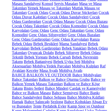
Masası Sandalyesi
Konsol
Servis Masaları
Masa ve Masa
Takımları
Yemek Masası ve Takımları
Mutfak Masası ve
Takımları
Çocuk Odası
Çocuk Odası Duvar Stickerları
Çocuk
Odası Duvar Kağıtları
Çocuk Odası Sandalyeleri
Çocuk
Odası Gardıropları
Çocuk Odası Masası
Çocuk Odası Bazası
Çocuk Odası Takımları
Çocuk Odası Komodini
Çocuk Odası
Karyolaları
Genç Odası
Genç Odası Takımları
Genç Odası
Komodini
Genç Odası Şifonyerleri
Genç Odası Bazaları
Genç Odası Gardıropları
Genç Odası Karyolaları
Ranza
Bebek Odası
Bebek Beşikleri
Mama Sandalyesi
Bebek
Karyolaları
Bebek Gardıropları
Bebek Yatakları
Bebek Odası
Takımları
Oyuncak Dolabı
Bebek Şifonyer
Bebek Odası
Tekstili
Bebek Yorganı
Bebek Çarşafı
Bebek Nevresim
Takımı
Bebek Battaniyesi
Bebek Uyku Seti
Mobilya
Aksesuarları
Mobilya Yedek Parçaları
Mobilya Kulpları
Raf
Ayakları
Keçeler
Masa Ayağı
Mobilya Ayağı
BAHÇE,BALKON VE OUTDOOR
Bahçe Mobilyaları
Bahçe Takımları
Balkon ve Bahçe Oturma Grubu
Bahçe ve
Balkon Yemek Masası Takımları
Balkon ve Bahçe Köşe
Takımı
Bistro Setleri
Bahçe Minderi
Çardak ve Kameriyeler
Bahçe ve Balkon Masası
Bahçe Şemsiyesi
Bahçe Bankı
Bahçe Sandalyeleri
Bahçe Sehpası
Bahçe Mobilya Kılıfları
Hamak
Bahçe Salıncağı
Şezlong
Bahçe Koltukları
Ahşap Ev
ve Bungalov
Tente
Prefabrik Evler
Kamp Spor ve Outdoor
Kamp Malzemeleri
Çadırlar
Kamp Sandalyesi
Uyku Tulumu