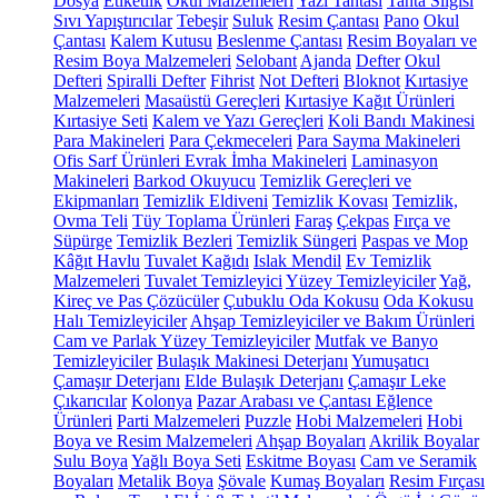
Dosya
Etiketlik
Okul Malzemeleri
Yazı Tahtası
Tahta Silgisi
Sıvı Yapıştırıcılar
Tebeşir
Suluk
Resim Çantası
Pano
Okul
Çantası
Kalem Kutusu
Beslenme Çantası
Resim Boyaları ve
Resim Boya Malzemeleri
Selobant
Ajanda
Defter
Okul
Defteri
Spiralli Defter
Fihrist
Not Defteri
Bloknot
Kırtasiye
Malzemeleri
Masaüstü Gereçleri
Kırtasiye Kağıt Ürünleri
Kırtasiye Seti
Kalem ve Yazı Gereçleri
Koli Bandı Makinesi
Para Makineleri
Para Çekmeceleri
Para Sayma Makineleri
Ofis Sarf Ürünleri
Evrak İmha Makineleri
Laminasyon
Makineleri
Barkod Okuyucu
Temizlik Gereçleri ve
Ekipmanları
Temizlik Eldiveni
Temizlik Kovası
Temizlik,
Ovma Teli
Tüy Toplama Ürünleri
Faraş
Çekpas
Fırça ve
Süpürge
Temizlik Bezleri
Temizlik Süngeri
Paspas ve Mop
Kâğıt Havlu
Tuvalet Kağıdı
Islak Mendil
Ev Temizlik
Malzemeleri
Tuvalet Temizleyici
Yüzey Temizleyiciler
Yağ,
Kireç ve Pas Çözücüler
Çubuklu Oda Kokusu
Oda Kokusu
Halı Temizleyiciler
Ahşap Temizleyiciler ve Bakım Ürünleri
Cam ve Parlak Yüzey Temizleyiciler
Mutfak ve Banyo
Temizleyiciler
Bulaşık Makinesi Deterjanı
Yumuşatıcı
Çamaşır Deterjanı
Elde Bulaşık Deterjanı
Çamaşır Leke
Çıkarıcılar
Kolonya
Pazar Arabası ve Çantası
Eğlence
Ürünleri
Parti Malzemeleri
Puzzle
Hobi Malzemeleri
Hobi
Boya ve Resim Malzemeleri
Ahşap Boyaları
Akrilik Boyalar
Sulu Boya
Yağlı Boya Seti
Eskitme Boyası
Cam ve Seramik
Boyaları
Metalik Boya
Şövale
Kumaş Boyaları
Resim Fırçası