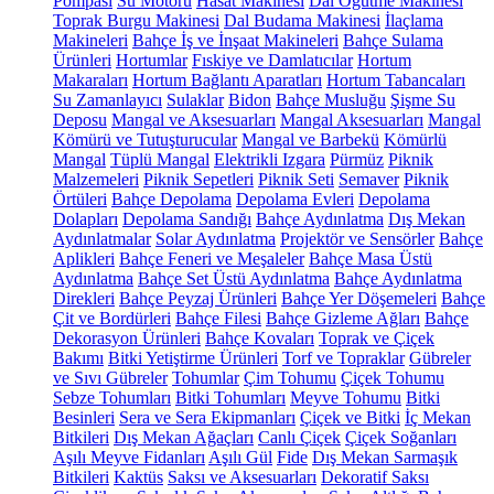
Pompası
Su Motoru
Hasat Makinesi
Dal Öğütme Makinesi
Toprak Burgu Makinesi
Dal Budama Makinesi
İlaçlama
Makineleri
Bahçe İş ve İnşaat Makineleri
Bahçe Sulama
Ürünleri
Hortumlar
Fıskiye ve Damlatıcılar
Hortum
Makaraları
Hortum Bağlantı Aparatları
Hortum Tabancaları
Su Zamanlayıcı
Sulaklar
Bidon
Bahçe Musluğu
Şişme Su
Deposu
Mangal ve Aksesuarları
Mangal Aksesuarları
Mangal
Kömürü ve Tutuşturucular
Mangal ve Barbekü
Kömürlü
Mangal
Tüplü Mangal
Elektrikli Izgara
Pürmüz
Piknik
Malzemeleri
Piknik Sepetleri
Piknik Seti
Semaver
Piknik
Örtüleri
Bahçe Depolama
Depolama Evleri
Depolama
Dolapları
Depolama Sandığı
Bahçe Aydınlatma
Dış Mekan
Aydınlatmalar
Solar Aydınlatma
Projektör ve Sensörler
Bahçe
Aplikleri
Bahçe Feneri ve Meşaleler
Bahçe Masa Üstü
Aydınlatma
Bahçe Set Üstü Aydınlatma
Bahçe Aydınlatma
Direkleri
Bahçe Peyzaj Ürünleri
Bahçe Yer Döşemeleri
Bahçe
Çit ve Bordürleri
Bahçe Filesi
Bahçe Gizleme Ağları
Bahçe
Dekorasyon Ürünleri
Bahçe Kovaları
Toprak ve Çiçek
Bakımı
Bitki Yetiştirme Ürünleri
Torf ve Topraklar
Gübreler
ve Sıvı Gübreler
Tohumlar
Çim Tohumu
Çiçek Tohumu
Sebze Tohumları
Bitki Tohumları
Meyve Tohumu
Bitki
Besinleri
Sera ve Sera Ekipmanları
Çiçek ve Bitki
İç Mekan
Bitkileri
Dış Mekan Ağaçları
Canlı Çiçek
Çiçek Soğanları
Aşılı Meyve Fidanları
Aşılı Gül
Fide
Dış Mekan Sarmaşık
Bitkileri
Kaktüs
Saksı ve Aksesuarları
Dekoratif Saksı