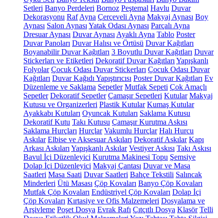
Setleri
Banyo Perdeleri
Bornoz
Peştemal
Havlu
Duvar
Dekorasyonu
Raf
Ayna
Çerçeveli Ayna
Makyaj Aynası
Boy
Aynası
Salon Aynası
Yatak Odası Aynası
Parçalı Ayna
Dresuar Aynası
Duvar Aynası
Ayaklı Ayna
Tablo
Poster
Duvar Panoları
Duvar Halısı ve Örtüsü
Duvar Kağıtları
Boyanabilir Duvar Kağıtları
3 Boyutlu Duvar Kağıtları
Duvar
Stickerları ve Etiketleri
Dekoratif Duvar Kağıtları
Yapışkanlı
Folyolar
Çocuk Odası Duvar Stickerları
Çocuk Odası Duvar
Kağıtları
Duvar Kağıdı Yapıştırıcısı
Poster Duvar Kağıtları
Ev
Düzenleme ve Saklama
Sepetler
Mutfak Sepeti
Çok Amaçlı
Sepetler
Dekoratif Sepetler
Çamaşır Sepetleri
Kutular
Makyaj
Kutusu ve Organizerleri
Plastik Kutular
Kumaş Kutular
Ayakkabı Kutuları
Oyuncak Kutuları
Saklama Kutusu
Dekoratif Kutu
Takı Kutusu
Çamaşır Kurutma Askısı
Saklama Hurçları
Hurçlar
Vakumlu Hurçlar
Halı Hurcu
Askılar
Elbise ve Aksesuar Askıları
Dekoratif Askılar
Kapı
Arkası Askıları
Yapışkanlı Askılar
Vestiyer Askısı
Takı Askısı
Bavul İçi Düzenleyici
Kurutma Makinesi Topu
Şemsiye
Dolap İçi Düzenleyici
Makyaj Çantası
Duvar ve Masa
Saatleri
Masa Saati
Duvar Saatleri
Bahçe Tekstili
Salıncak
Minderleri
Ütü Masası
Çöp Kovaları
Banyo Çöp Kovaları
Mutfak Çöp Kovaları
Endüstriyel Çöp Kovaları
Dolap İçi
Çöp Kovaları
Kırtasiye ve Ofis Malzemeleri
Dosyalama ve
Arşivleme
Poşet Dosya
Evrak Rafı
Çıtçıtlı Dosya
Klasör
Telli