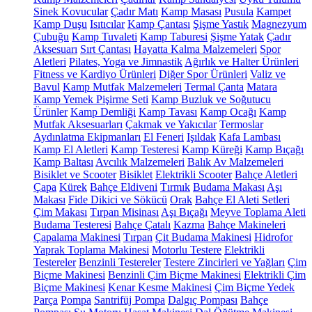
Sinek Kovucular
Çadır Matı
Kamp Masası
Pusula
Kampet
Kamp Duşu
Isıtıcılar
Kamp Çantası
Şişme Yastık
Magnezyum
Çubuğu
Kamp Tuvaleti
Kamp Taburesi
Şişme Yatak
Çadır
Aksesuarı
Sırt Çantası
Hayatta Kalma Malzemeleri
Spor
Aletleri
Pilates, Yoga ve Jimnastik
Ağırlık ve Halter Ürünleri
Fitness ve Kardiyo Ürünleri
Diğer Spor Ürünleri
Valiz ve
Bavul
Kamp Mutfak Malzemeleri
Termal Çanta
Matara
Kamp Yemek Pişirme Seti
Kamp Buzluk ve Soğutucu
Ürünler
Kamp Demliği
Kamp Tavası
Kamp Ocağı
Kamp
Mutfak Aksesuarları
Çakmak ve Yakıcılar
Termoslar
Aydınlatma Ekipmanları
El Feneri
Işıldak
Kafa Lambası
Kamp El Aletleri
Kamp Testeresi
Kamp Küreği
Kamp Bıçağı
Kamp Baltası
Avcılık Malzemeleri
Balık Av Malzemeleri
Bisiklet ve Scooter
Bisiklet
Elektrikli Scooter
Bahçe Aletleri
Çapa
Kürek
Bahçe Eldiveni
Tırmık
Budama Makası
Aşı
Makası
Fide Dikici ve Sökücü
Orak
Bahçe El Aleti Setleri
Çim Makası
Tırpan Misinası
Aşı Bıçağı
Meyve Toplama Aleti
Budama Testeresi
Bahçe Çatalı
Kazma
Bahçe Makineleri
Çapalama Makinesi
Tırpan
Çit Budama Makinesi
Hidrofor
Yaprak Toplama Makinesi
Motorlu Testere
Elektrikli
Testereler
Benzinli Testereler
Testere Zincirleri ve Yağları
Çim
Biçme Makinesi
Benzinli Çim Biçme Makinesi
Elektrikli Çim
Biçme Makinesi
Kenar Kesme Makinesi
Çim Biçme Yedek
Parça
Pompa
Santrifüj Pompa
Dalgıç Pompası
Bahçe