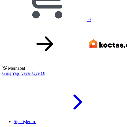
0
👋
Merhaba!
Giriş Yap veya Üye Ol
Siparişlerim