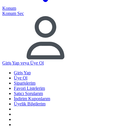
Konum
Konum Seç
Giriş Yap
veya Üye Ol
Giriş Yap
Üye Ol
Siparişlerim
Favori Listelerim
Satıcı Sorularım
İndirim Kuponlarım
Üyelik Bilgilerim