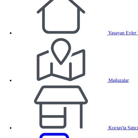
Yaşayan Evler
Mağazalar
Koçtaş'ta Satıc