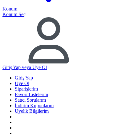
Konum
Konum Seç
Giriş Yap
veya Üye Ol
Giriş Yap
Üye Ol
Siparişlerim
Favori Listelerim
Satıcı Sorularım
İndirim Kuponlarım
Üyelik Bilgilerim