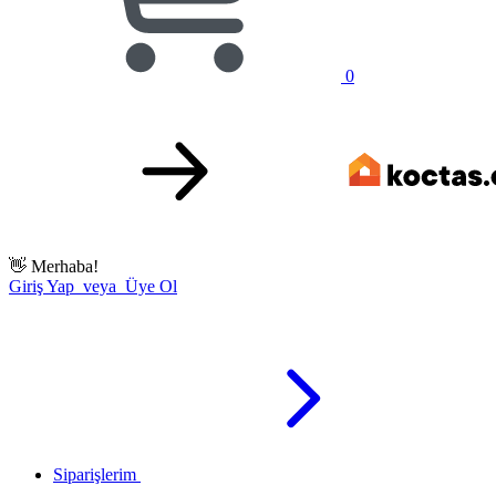
0
👋
Merhaba!
Giriş Yap veya Üye Ol
Siparişlerim