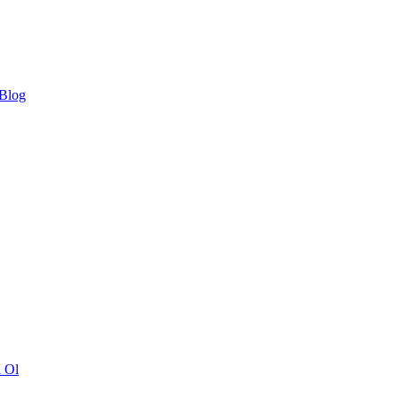
 Blog
ı Ol