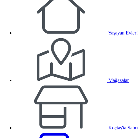
Yaşayan Evler
Mağazalar
Koçtaş'ta Satıc