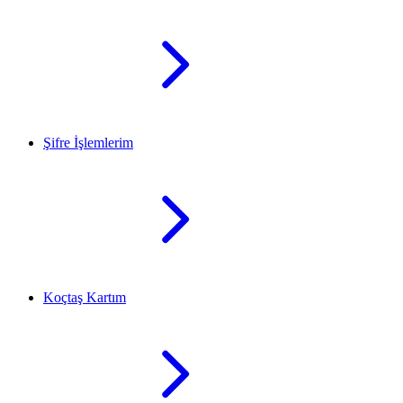
Şifre İşlemlerim
Koçtaş Kartım