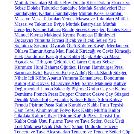
Mutfak Dolapları
Mutfak Boy Dolabı
Kiler Dolabı
Ekmek ve
Sebze Dolabı
Tabureler
Sandalye
Mutfak Sandalyeleri
Bar
Sandalyeleri
Katlanır Sandalyeler
Mutfak Köşe Takımları
Masa ve Masa Takımları
Yemek Masası ve Takımları
Mutfak
Masası ve Takımları
Eviye
Mutfak Bataryaları
Mutfak
Gereçleri
Kesme Tahtası
Rende
Servis Gereçleri
Patates Ezici
Manuel Kıyma Makinesi
Krema Pompası
Dilimleyici
Doğrayıcı
Yumurta Fırçası
Bıçak ve Bıçak Setleri
Yağ
Sıçratmaz
Soyucu, Oyacak
Ölçü Kabı ve Kaşığı
Merdane ve
Oklava
Hamur Açma Matı
Fındık Kıracağı ve Ceviz Kıracağı
Elek
Dondurma Kaşığı
Buz Kalıbı
Bıçak Bileyici Masat
Açacak ve Tirbuşon
Çekirdek Çıkarıcı
Çırpıcı
Sebze
Kurutucu
Huni
Baharat Öğütücü
Havan
Hamburger Presi
Sarımsak Ezici
Kaşık ve Kepçe Altlığı
Bıçak Standı
Süzgeç
Nihale
İçli Köfte Aparatı
Yumurta Zamanlayıcı
Dondurma
Kalıbı
Buz Kovası
Et Dövme Aleti
Sarma Makinesi
Kahve
Değirmenleri
Limon Sıkacağı
Pişirme Grubu
Çay ve Kahve
Demleme
French Press
Dripper
Chemex
Cezve
Çay Süzgeci
Demlik
Moka Pot
Çaydanlık
Kahve Filtresi
Sifon Kahve
Fırında Pişirme
Pasta Kalıbı
Kurabiye Kalıbı
Fırın Tepsisi
Cam Tepsi
Alüminyum Folyo
Kek Kalıbı
Muffin Kalıbı
Çikolata Kalıbı
Güveç
Pişirme Kağıdı
Pizza Tepsisi
Tart
Kalıbı
Ocak Üstü Pişirme
Tava ve Tava Setleri
Ocak Üstü
Tost Makinesi
Ocak Üstü Sac
Sahan
Düdüklü Tencere
Tencere ve Tava Aksesuarları
Tencere ve Tencere Setleri
Çöp