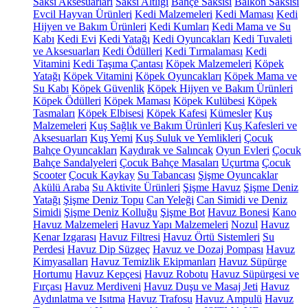
Saksı Aksesuarları
Saksı Altlığı
Bahçe Saksısı
Balkon Saksısı
Evcil Hayvan Ürünleri
Kedi Malzemeleri
Kedi Maması
Kedi
Hijyen ve Bakım Ürünleri
Kedi Kumları
Kedi Mama ve Su
Kabı
Kedi Evi
Kedi Yatağı
Kedi Oyuncakları
Kedi Tuvaleti
ve Aksesuarları
Kedi Ödülleri
Kedi Tırmalaması
Kedi
Vitamini
Kedi Taşıma Çantası
Köpek Malzemeleri
Köpek
Yatağı
Köpek Vitamini
Köpek Oyuncakları
Köpek Mama ve
Su Kabı
Köpek Güvenlik
Köpek Hijyen ve Bakım Ürünleri
Köpek Ödülleri
Köpek Maması
Köpek Kulübesi
Köpek
Tasmaları
Köpek Elbisesi
Köpek Kafesi
Kümesler
Kuş
Malzemeleri
Kuş Sağlık ve Bakım Ürünleri
Kuş Kafesleri ve
Aksesuarları
Kuş Yemi
Kuş Suluk ve Yemlikleri
Çocuk
Bahçe Oyuncakları
Kaydırak ve Salıncak
Oyun Evleri
Çocuk
Bahçe Sandalyeleri
Çocuk Bahçe Masaları
Uçurtma
Çocuk
Scooter
Çocuk Kaykay
Su Tabancası
Şişme Oyuncaklar
Akülü Araba
Su Aktivite Ürünleri
Şişme Havuz
Şişme Deniz
Yatağı
Şişme Deniz Topu
Can Yeleği
Can Simidi ve Deniz
Simidi
Şişme Deniz Kolluğu
Şişme Bot
Havuz Bonesi
Kano
Havuz Malzemeleri
Havuz Yapı Malzemeleri
Nozul
Havuz
Kenar Izgarası
Havuz Filtresi
Havuz Örtü Sistemleri
Su
Perdesi
Havuz Dip Süzgeç
Havuz ve Dozaj Pompası
Havuz
Kimyasalları
Havuz Temizlik Ekipmanları
Havuz Süpürge
Hortumu
Havuz Kepçesi
Havuz Robotu
Havuz Süpürgesi ve
Fırçası
Havuz Merdiveni
Havuz Duşu ve Masaj Jeti
Havuz
Aydınlatma ve Isıtma
Havuz Trafosu
Havuz Ampulü
Havuz