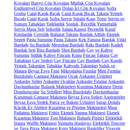
Kovaları
Banyo Çöp Kovaları
Mutfak Çöp Kovaları
Endüstriyel Çöp Kovaları
Dolap İçi Çöp Kovaları
Sofra
Grubu
Çatal,Kaşık,Bıçak
Çatal Kaşık Bıçak Takımı
Yemek
Bıçağı
Çatal
Kaşık
Sofra Servis
Sürahi
Kase
Tepsi
Servis ve
Sunum Tabakları
Yağdanlık
Sosluk, Reçellik
Yumurtalık
Servis Maşa Seti
Şekerlik
Salata Kasesi
Peçetelik
Karaf
Kürdanlık
Çerezlik
Baharat Takımı
Bardak Altlığı
Ekmek
Sepeti
Pasta Sunumu
Pasta Takımı
Kek Fanusu
Bardak
Viski
Bardağı
Su Bardağı
Meşrubat Bardağı
Rakı Bardağı
Kadeh
Bardak Seti
Bira Bardağı
Shot Bardağı
Çay ve Kahve
Sunumu
Sütlük
Kahve Fincanı
Kupa
Fincan Takımı
Çay
Tabakları
Çay Setleri
Çay Fincanı
Çay Bardağı
Çay Kaşığı
Yemek Takımları
Tabaklar
Kahvaltı Takımları
Suluk ve
Matara
Beyaz Eşya
Fırın
Mikrodalga Fırınlar
Mini Fırınlar
Buzdolabı
Çamaşır Makinesi
Ocak
Ankastre Ürünleri
Ankastre Setler
Ankastre Ocaklar
Ankastre Fırınlar
Ankastre
Davlumbazlar
Bulaşık Makineleri
Kurutma Makinesi
Derin
Dondurucular
Su Sebilleri
Mini Buzdolabı
Davlumbazlar
Kurutmalı Çamaşır Makinesi
Beyaz Eşya Setleri
Aspiratörler
Beyaz Eşya Yedek Parça ve Bakım Ürünleri
Şarap Dolabı
Küçük Ev Aletleri
Kızartma ve Pişirme Makineleri
Mısır
Patlatma Makinesi
Fritöz
Ekmek Yapma Makinesi
Ekmek
Kızartma Makinesi
Tost Makinesi
Buharlı Pişirici
Elektrikli
Izgara
Waffle Makinesi
Yumurta Haşlayıcı
Elektrikli Tencere
ve Tava
Pizza Makinesi
Krep Makinesi
Basküller
Yiyecek