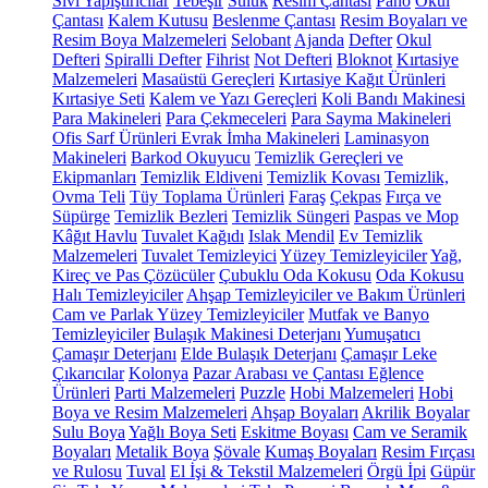
Sıvı Yapıştırıcılar
Tebeşir
Suluk
Resim Çantası
Pano
Okul
Çantası
Kalem Kutusu
Beslenme Çantası
Resim Boyaları ve
Resim Boya Malzemeleri
Selobant
Ajanda
Defter
Okul
Defteri
Spiralli Defter
Fihrist
Not Defteri
Bloknot
Kırtasiye
Malzemeleri
Masaüstü Gereçleri
Kırtasiye Kağıt Ürünleri
Kırtasiye Seti
Kalem ve Yazı Gereçleri
Koli Bandı Makinesi
Para Makineleri
Para Çekmeceleri
Para Sayma Makineleri
Ofis Sarf Ürünleri
Evrak İmha Makineleri
Laminasyon
Makineleri
Barkod Okuyucu
Temizlik Gereçleri ve
Ekipmanları
Temizlik Eldiveni
Temizlik Kovası
Temizlik,
Ovma Teli
Tüy Toplama Ürünleri
Faraş
Çekpas
Fırça ve
Süpürge
Temizlik Bezleri
Temizlik Süngeri
Paspas ve Mop
Kâğıt Havlu
Tuvalet Kağıdı
Islak Mendil
Ev Temizlik
Malzemeleri
Tuvalet Temizleyici
Yüzey Temizleyiciler
Yağ,
Kireç ve Pas Çözücüler
Çubuklu Oda Kokusu
Oda Kokusu
Halı Temizleyiciler
Ahşap Temizleyiciler ve Bakım Ürünleri
Cam ve Parlak Yüzey Temizleyiciler
Mutfak ve Banyo
Temizleyiciler
Bulaşık Makinesi Deterjanı
Yumuşatıcı
Çamaşır Deterjanı
Elde Bulaşık Deterjanı
Çamaşır Leke
Çıkarıcılar
Kolonya
Pazar Arabası ve Çantası
Eğlence
Ürünleri
Parti Malzemeleri
Puzzle
Hobi Malzemeleri
Hobi
Boya ve Resim Malzemeleri
Ahşap Boyaları
Akrilik Boyalar
Sulu Boya
Yağlı Boya Seti
Eskitme Boyası
Cam ve Seramik
Boyaları
Metalik Boya
Şövale
Kumaş Boyaları
Resim Fırçası
ve Rulosu
Tuval
El İşi & Tekstil Malzemeleri
Örgü İpi
Güpür