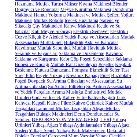
Hazırlama
Mutfak Tartısı
Mikser
Kıyma Makinesi
Blender
Doğrayıcı ve Rondolar
Meyve Kurutma Makinesi
Dondurma
Makinesi
Hamur Yoğurma Makinesi ve Mutfak Şefleri
Yoğurt
Makinesi
Mutfak Robotu
İçecek Hazırlama
Narenciye
Sıkacağı
Çay Makineleri
Kahve Makinesi
Kettle ve Su
Isıtıcılar
Katı Meyve Sıkacağı
Elektrikli Semaver
Elektrikli
Cezve
Küçük Ev Aletleri Yedek Parça ve Aksesuarları
Mutfak
Aksesuarları
Mutfak Seti
Bulaşıklık
Askı ve Kancalar
Kaydırmaz
Mutfak Sabunluk
Mutfak Havluluk
Mutfak
Seramik ve Fayansları
Saklama ve Düzenleme
Kavanoz
Saklama ve Karıştırma Kabı
Çöp Poşeti
Sebzelikler
Saklama
Bonesi ve Kapağı
Mutfak Raf Düzenleyici
Poşetlik
Kaşıklık
Beslenme Kutusu
Damacana Pompası
Ekmeklik
Sefer Tası
Streç Film
Peçete Yüzüğü
Kavanoz Kapağı
Pipet
Buzdolabı
Poşeti
Doypack
Su Arıtma Cihazları ve Aksesuarları
Su
Arıtma Cihazları
Su Arıtma Filtreleri
Su Arıtma Aksesuarları
ve Yedek Parçaları
Arıtma Musluğu
Endüstriyel Mutfak
Ürünleri
Gıda ve İçecek
Kahve
Filtre Kahve Kağıdı
Türk
Kahvesi
Kapsül Kahve
Filtre Kahve
Çekirdek Kahve
Mutfak
Tezgahları
Laminant Mutfak Tezgahları
Ahşap Mutfak
Tezgahları
Bulaşık Makineleri
Derin Dondurucular
Su
Sebilleri
DEKORASYON VE EV GEREÇLERİ
Yılbaşı
Ürünleri
Yılbaşı Ağacı
Yılbaşı Aydınlatmaları
Yılbaşı Ağacı
Süsleri
Yılbaşı Sepeti
Yılbaşı Parti Malzemeleri
Dekoratif
Objeler
Fotoğraf Çerçevesi
Mum
Vazolar
Yapay Çiçekler