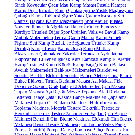
Sinek Kovucular
Çadır Matı
Kamp Masası
Pusula
Kampet
Kamp Duşu
Isıtıcılar
Kamp Çantası
Şişme Yastık
Magnezyum
Çubuğu
Kamp Taburesi
Şişme Yatak
Çadır Aksesuarı
Sırt
Çantası
Hayatta Kalma Malzemeleri
Spor Aletleri
Pilates,
Yoga ve Jimnastik
Ağırlık ve Halter Ürünleri
Fitness ve
Kardiyo Ürünleri
Diğer Spor Ürünleri
Valiz ve Bavul
Kamp
Mutfak Malzemeleri
Termal Çanta
Matara
Kamp Yemek
Pişirme Seti
Kamp Buzluk ve Soğutucu Ürünler
Kamp
Demliği
Kamp Tavası
Kamp Ocağı
Kamp Mutfak
Aksesuarları
Çakmak ve Yakıcılar
Termoslar
Aydınlatma
Ekipmanları
El Feneri
Işıldak
Kafa Lambası
Kamp El Aletleri
Kamp Testeresi
Kamp Küreği
Kamp Bıçağı
Kamp Baltası
Avcılık Malzemeleri
Balık Av Malzemeleri
Bisiklet ve
Scooter
Bisiklet
Elektrikli Scooter
Bahçe Aletleri
Çapa
Kürek
Bahçe Eldiveni
Tırmık
Budama Makası
Aşı Makası
Fide
Dikici ve Sökücü
Orak
Bahçe El Aleti Setleri
Çim Makası
Tırpan Misinası
Aşı Bıçağı
Meyve Toplama Aleti
Budama
Testeresi
Bahçe Çatalı
Kazma
Bahçe Makineleri
Çapalama
Makinesi
Tırpan
Çit Budama Makinesi
Hidrofor
Yaprak
Toplama Makinesi
Motorlu Testere
Elektrikli Testereler
Benzinli Testereler
Testere Zincirleri ve Yağları
Çim Biçme
Makinesi
Benzinli Çim Biçme Makinesi
Elektrikli Çim Biçme
Makinesi
Kenar Kesme Makinesi
Çim Biçme Yedek Parça
Pompa
Santrifüj Pompa
Dalgıç Pompası
Bahçe Pompası
Su