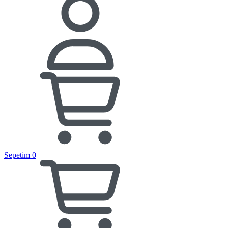
Sepetim
0