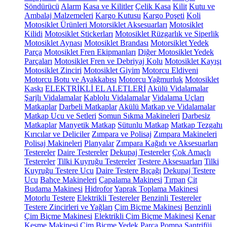
Söndürücü
Alarm
Kasa ve Kilitler
Çelik Kasa
Kilit
Kutu ve
Ambalaj Malzemeleri
Kargo Kutusu
Kargo Poşeti
Koli
Motosiklet Ürünleri
Motorsiklet Aksesuarları
Motosiklet
Kilidi
Motosiklet Stickerları
Motosiklet Rüzgarlık ve Siperlik
Motosiklet Aynası
Motosiklet Brandası
Motorsiklet Yedek
Parça
Motosiklet Fren Ekipmanları
Diğer Motosiklet Yedek
Parçaları
Motosiklet Fren ve Debriyaj Kolu
Motosiklet Kayışı
Motosiklet Zinciri
Motosiklet Giyim
Motorcu Eldiveni
Motorcu Botu ve Ayakkabısı
Motorcu Yağmurluk
Motosiklet
Kaskı
ELEKTRİKLİ EL ALETLERİ
Akülü Vidalamalar
Şarjlı Vidalamalar
Kablolu Vidalamalar
Vidalama Uçları
Matkaplar
Darbeli Matkaplar
Akülü Matkap ve Vidalamalar
Matkap Ucu ve Setleri
Somun Sıkma Makineleri
Darbesiz
Matkaplar
Manyetik Matkap
Sütunlu Matkap
Matkap Tezgahı
Kırıcılar ve Deliciler
Zımpara ve Polisaj
Zımpara Makineleri
Polisaj Makineleri
Planyalar
Zımpara Kağıdı ve Aksesuarları
Testereler
Daire Testereler
Dekupaj Testereler
Çok Amaçlı
Testereler
Tilki Kuyruğu Testereler
Testere Aksesuarları
Tilki
Kuyruğu Testere Ucu
Daire Testere Bıçağı
Dekupaj Testere
Ucu
Bahçe Makineleri
Çapalama Makinesi
Tırpan
Çit
Budama Makinesi
Hidrofor
Yaprak Toplama Makinesi
Motorlu Testere
Elektrikli Testereler
Benzinli Testereler
Testere Zincirleri ve Yağları
Çim Biçme Makinesi
Benzinli
Çim Biçme Makinesi
Elektrikli Çim Biçme Makinesi
Kenar
Kesme Makinesi
Çim Biçme Yedek Parça
Pompa
Santrifüj