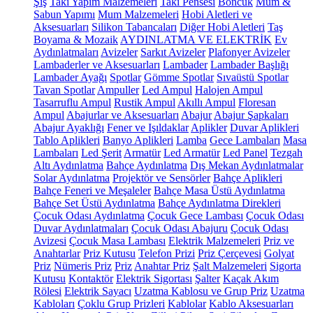
Şiş
Takı Yapım Malzemeleri
Takı Pensesi
Boncuk
Mum &
Sabun Yapımı
Mum Malzemeleri
Hobi Aletleri ve
Aksesuarları
Silikon Tabancaları
Diğer Hobi Aletleri
Taş
Boyama & Mozaik
AYDINLATMA VE ELEKTRİK
Ev
Aydınlatmaları
Avizeler
Sarkıt Avizeler
Plafonyer Avizeler
Lambaderler ve Aksesuarları
Lambader
Lambader Başlığı
Lambader Ayağı
Spotlar
Gömme Spotlar
Sıvaüstü Spotlar
Tavan Spotlar
Ampuller
Led Ampul
Halojen Ampul
Tasarruflu Ampul
Rustik Ampul
Akıllı Ampul
Floresan
Ampul
Abajurlar ve Aksesuarları
Abajur
Abajur Şapkaları
Abajur Ayaklığı
Fener ve Işıldaklar
Aplikler
Duvar Aplikleri
Tablo Aplikleri
Banyo Aplikleri
Lamba
Gece Lambaları
Masa
Lambaları
Led Şerit
Armatür
Led Armatür
Led Panel
Tezgah
Altı Aydınlatma
Bahçe Aydınlatma
Dış Mekan Aydınlatmalar
Solar Aydınlatma
Projektör ve Sensörler
Bahçe Aplikleri
Bahçe Feneri ve Meşaleler
Bahçe Masa Üstü Aydınlatma
Bahçe Set Üstü Aydınlatma
Bahçe Aydınlatma Direkleri
Çocuk Odası Aydınlatma
Çocuk Gece Lambası
Çocuk Odası
Duvar Aydınlatmaları
Çocuk Odası Abajuru
Çocuk Odası
Avizesi
Çocuk Masa Lambası
Elektrik Malzemeleri
Priz ve
Anahtarlar
Priz Kutusu
Telefon Prizi
Priz Çerçevesi
Golyat
Priz
Nümeris Priz
Priz
Anahtar Priz
Şalt Malzemeleri
Sigorta
Kutusu
Kontaktör
Elektrik Sigortası
Şalter
Kaçak Akım
Rölesi
Elektrik Sayacı
Uzatma Kablosu ve Grup Priz
Uzatma
Kabloları
Çoklu Grup Prizleri
Kablolar
Kablo Aksesuarları