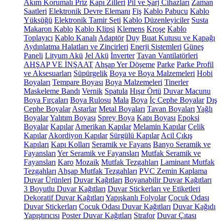
Akım Korumalı Priz
Kapı Zilleri
Pil ve Şarj Cihazları
Zaman
Saatleri
Elektronik Devre Elemanı
Fiş
Kablo Pabucu
Kablo
Yüksüğü
Elektronik Tamir Seti
Kablo Düzenleyiciler
Susta
Makaron Kablo
Kablo Klipsi
Klemens
Kroşe
Kablo
Toplayıcı
Kablo Kanalı
Adaptör
Duy
Buat Kutusu ve Kapağı
Aydınlatma Halatları ve Zincirleri
Enerji Sistemleri
Güneş
Paneli
Lityum Akü
Jel Akü
İnverter
Tavan Vantilatörleri
AHŞAP VE İNŞAAT
Ahşap Yer Döşeme
Parke
Parke Profil
ve Aksesuarları
Süpürgelik
Boya ve Boya Malzemeleri
Hobi
Boyaları
Tempare Boyası
Boya Malzemeleri
Tinerler
Maskeleme Bandı
Vernik
Spatula
Hışır Örtü
Duvar Macunu
Boya Fırçaları
Boya Rulosu
Mala
Boya
İç Cephe Boyalar
Dış
Cephe Boyalar
Astarlar
Metal Boyaları
Tavan Boyaları
Yağlı
Boyalar
Yalıtım Boyası
Sprey Boya
Kapı Boyası
Epoksi
Boyalar
Kapılar
Amerikan Kapılar
Melamin Kapılar
Çelik
Kapılar
Akordiyon Kapılar
Sürgülü Kapılar
Acil Çıkış
Kapıları
Kapı Kolları
Seramik ve Fayans
Banyo Seramik ve
Fayansları
Yer Seramik ve Fayansları
Mutfak Seramik ve
Fayansları
Karo
Mozaik
Mutfak Tezgahları
Laminant Mutfak
Tezgahları
Ahşap Mutfak Tezgahları
PVC Zemin Kaplama
Duvar Ürünleri
Duvar Kağıtları
Boyanabilir Duvar Kağıtları
3 Boyutlu Duvar Kağıtları
Duvar Stickerları ve Etiketleri
Dekoratif Duvar Kağıtları
Yapışkanlı Folyolar
Çocuk Odası
Duvar Stickerları
Çocuk Odası Duvar Kağıtları
Duvar Kağıdı
Yapıştırıcısı
Poster Duvar Kağıtları
Strafor
Duvar Çıtası