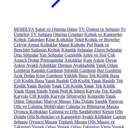
MOBİLYA
Salon ve Oturma Odası
TV Ünitesi ve Sehpası
Tv
Üniteleri
TV Sehpası
Oturma Grupları
Koltuk ve Kanepeler
Koltuk Takımları
Köşe Koltuklar
Tekli Koltuk ve Berjerler
Çekyat
Armut Koltuklar
Masaj Koltuğu
Puf
Bank ve
Benchler
Sallanan Koltuk
Kitaplık
Sehpalar
Zigon Sehpalar
Orta Sehpalar
Yan Sehpalar
Gazetelik
Antre ve Hol
Çok
Amaçlı Dolap
Portmantolar
Askılıklar
Kapı Askısı
Duvar
Askısı
Ayaklı Askılıklar
Dresuar
Ayakkabılık
Yatak Odası
Gardırop
Kapaklı Gardırop
Sürgülü Gardırop
Bez Gardırop
Açık Dolap
Köşe Gardırop
Yüklük
Baza
Tek Kişilik Baza
Çift Kişilik Baza
Yatak Başlığı
Çift Kişilik Yatak Başlığı
Tek
Kişilik Yatak Başlığı
Yatak
Çift Kişilik Yatak
Tek Kişilik
Yatak
Hasta Yatağı
Yatak Pedi & Şiltesi
Karyola
Tek Kişilik
Karyola
Çift Kişilik Karyola
Şifonyerler
Komodin
Yatak
Odası Takımları
Makyaj Masası
Takı Dolabı
Sandık
Paravan
Ofis ve Çalışma Mobilyaları
Çalışma ve Bilgisayar Masası
Oyuncu Koltukları
Çalışma ve Ofis Sandalyeleri
Keson
Ofis
Dolabı
Ofis Koltukları ve Kanepeleri
Ayaklı Küllükler
Laptop
Sehpası
Oyuncu Masası
Toplantı Masası
Ofis Masası ve
Takımları
Yemek Odası
Yemek Odası Takımları
Vitrin
Yemek