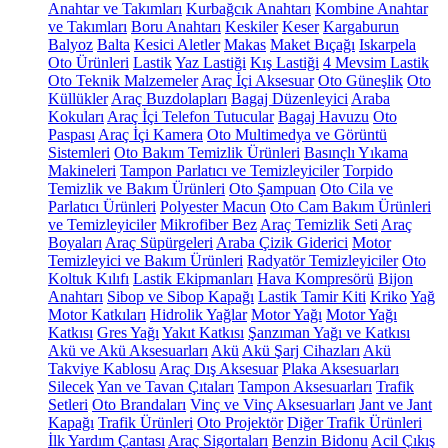
Anahtar ve Takımları
Kurbağcık Anahtarı
Kombine Anahtar
ve Takımları
Boru Anahtarı
Keskiler
Keser
Kargaburun
Balyoz
Balta
Kesici Aletler
Makas
Maket Bıçağı
Iskarpela
Oto Ürünleri
Lastik
Yaz Lastiği
Kış Lastiği
4 Mevsim Lastik
Oto Teknik Malzemeler
Araç İçi Aksesuar
Oto Güneşlik
Oto
Küllükler
Araç Buzdolapları
Bagaj Düzenleyici
Araba
Kokuları
Araç İçi Telefon Tutucular
Bagaj Havuzu
Oto
Paspası
Araç İçi Kamera
Oto Multimedya ve Görüntü
Sistemleri
Oto Bakım Temizlik Ürünleri
Basınçlı Yıkama
Makineleri
Tampon Parlatıcı ve Temizleyiciler
Torpido
Temizlik ve Bakım Ürünleri
Oto Şampuan
Oto Cila ve
Parlatıcı Ürünleri
Polyester Macun
Oto Cam Bakım Ürünleri
ve Temizleyiciler
Mikrofiber Bez
Araç Temizlik Seti
Araç
Boyaları
Araç Süpürgeleri
Araba Çizik Giderici
Motor
Temizleyici ve Bakım Ürünleri
Radyatör Temizleyiciler
Oto
Koltuk Kılıfı
Lastik Ekipmanları
Hava Kompresörü
Bijon
Anahtarı
Sibop ve Sibop Kapağı
Lastik Tamir Kiti
Kriko
Yağ
Motor Katkıları
Hidrolik Yağlar
Motor Yağı
Motor Yağı
Katkısı
Gres Yağı
Yakıt Katkısı
Şanzıman Yağı ve Katkısı
Akü ve Akü Aksesuarları
Akü
Akü Şarj Cihazları
Akü
Takviye Kablosu
Araç Dış Aksesuar
Plaka Aksesuarları
Silecek
Yan ve Tavan Çıtaları
Tampon Aksesuarları
Trafik
Setleri
Oto Brandaları
Vinç ve Vinç Aksesuarları
Jant ve Jant
Kapağı
Trafik Ürünleri
Oto Projektör
Diğer Trafik Ürünleri
İlk Yardım Çantası
Araç Sigortaları
Benzin Bidonu
Acil Çıkış