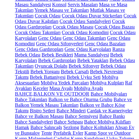
Masası Sandalyesi
Konsol
Servis Masaları
Masa ve Masa
Takımları
Yemek Masası ve Takımları
Mutfak Masası ve
Takımları
Çocuk Odası
Çocuk Odası Duvar Stickerları
Çocuk
Odası Duvar Kağıtları
Çocuk Odası Sandalyeleri
Çocuk
Odası Gardıropları
Çocuk Odası Masası
Çocuk Odası Bazası
Çocuk Odası Takımları
Çocuk Odası Komodini
Çocuk Odası
Karyolaları
Genç Odası
Genç Odası Takımları
Genç Odası
Komodini
Genç Odası Şifonyerleri
Genç Odası Bazaları
Genç Odası Gardıropları
Genç Odası Karyolaları
Ranza
Bebek Odası
Bebek Beşikleri
Mama Sandalyesi
Bebek
Karyolaları
Bebek Gardıropları
Bebek Yatakları
Bebek Odası
Takımları
Oyuncak Dolabı
Bebek Şifonyer
Bebek Odası
Tekstili
Bebek Yorganı
Bebek Çarşafı
Bebek Nevresim
Takımı
Bebek Battaniyesi
Bebek Uyku Seti
Mobilya
Aksesuarları
Mobilya Yedek Parçaları
Mobilya Kulpları
Raf
Ayakları
Keçeler
Masa Ayağı
Mobilya Ayağı
BAHÇE,BALKON VE OUTDOOR
Bahçe Mobilyaları
Bahçe Takımları
Balkon ve Bahçe Oturma Grubu
Bahçe ve
Balkon Yemek Masası Takımları
Balkon ve Bahçe Köşe
Takımı
Bistro Setleri
Bahçe Minderi
Çardak ve Kameriyeler
Bahçe ve Balkon Masası
Bahçe Şemsiyesi
Bahçe Bankı
Bahçe Sandalyeleri
Bahçe Sehpası
Bahçe Mobilya Kılıfları
Hamak
Bahçe Salıncağı
Şezlong
Bahçe Koltukları
Ahşap Ev
ve Bungalov
Tente
Prefabrik Evler
Kamp Spor ve Outdoor
Kamp Malzemeleri
Çadırlar
Kamp Sandalyesi
Uyku Tulumu