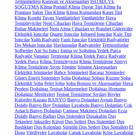
Termometresi
Karavan ve Aksesuarları
ISITMA VE
SOĞUTMA
Klima
Portatif Klima
Duvar Tipi Klima
Isı
Pompası
Salon Tipi Klima
Klima Kumandası
Kaset Tipi
Klima
Kombi
Tavan Vantilatörleri
Vantilatörler
Hava
Temizleyiciler
Nem Cihazları
Hava Temizleme Cihazları
Buhar Makineleri
Nem Alma Cihazları ve Rutubet Gidericiler
Elektrikli Isıtıcılar
Quartz Isıtıcılar
Infrared Isıtıcılar
Kule Tipi
Isıtıcılar
Yağlı Radyatör
Fanlı Isıtıcılar
Elektrikli Radyatörler
Dış Mekan Isıtıcılar
Havlupanlar
Radyatörler
Termosifonlar
Şofbenler
Ani Su Isıtıcı
Isıtma ve Soğutma Yedek Parça
Radyatör Vanaları
Termostat
Klima Yedek Parça
Radyatör
Yedek Parça
Klima Temizleyicisi
Klima Temizleme Spreyi
Klima Temizleme Sıvısı
Şömine
Şömine Aksesuarları
Elektrikli Şömineler
Bahçe Şömineleri
Bacasız Şömineler
Güneş Enerji Sistemleri
Soba
Doğalgaz Sobası
Kuzine Soba
Elektrikli Soba
Pelet Soba
Soba Borusu ve Aksesuarları
Hava
Perdesi
Doğalgaz Tesisat Malzemeleri
Doğalgaz Hortumu
Doğalgaz Menfezleri
Tesisat Temizleme Sıvıları
Boyler
Kalorifer Kazanı
BANYO
Banyo Dolapları
Aynalı Banyo
Dolabı
Banyo Boy Dolapları
Lavabolu Banyo Dolapları
Çok
Amaçlı Banyo Dolapları
Çamaşır Makinesi Dolapları
Ecza
Dolabı
Banyo Rafları
Duş Sistemleri
Duşakabin
Duş
Tekneleri
Jakuziler
Küvet
Duş Setleri
Duş Sistemleri
Duş
Başlıkları
Duş Kolonları
Sürgülü Duş Setleri
Duş Spiralleri
El
Duşu
Vitrifiyeler
Lavabolar
Çanak Lavabolar
Köşe Lavabolar