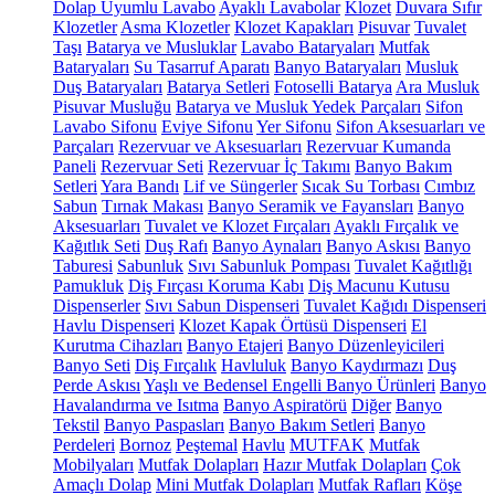
Dolap Uyumlu Lavabo
Ayaklı Lavabolar
Klozet
Duvara Sıfır
Klozetler
Asma Klozetler
Klozet Kapakları
Pisuvar
Tuvalet
Taşı
Batarya ve Musluklar
Lavabo Bataryaları
Mutfak
Bataryaları
Su Tasarruf Aparatı
Banyo Bataryaları
Musluk
Duş Bataryaları
Batarya Setleri
Fotoselli Batarya
Ara Musluk
Pisuvar Musluğu
Batarya ve Musluk Yedek Parçaları
Sifon
Lavabo Sifonu
Eviye Sifonu
Yer Sifonu
Sifon Aksesuarları ve
Parçaları
Rezervuar ve Aksesuarları
Rezervuar Kumanda
Paneli
Rezervuar Seti
Rezervuar İç Takımı
Banyo Bakım
Setleri
Yara Bandı
Lif ve Süngerler
Sıcak Su Torbası
Cımbız
Sabun
Tırnak Makası
Banyo Seramik ve Fayansları
Banyo
Aksesuarları
Tuvalet ve Klozet Fırçaları
Ayaklı Fırçalık ve
Kağıtlık Seti
Duş Rafı
Banyo Aynaları
Banyo Askısı
Banyo
Taburesi
Sabunluk
Sıvı Sabunluk Pompası
Tuvalet Kağıtlığı
Pamukluk
Diş Fırçası Koruma Kabı
Diş Macunu Kutusu
Dispenserler
Sıvı Sabun Dispenseri
Tuvalet Kağıdı Dispenseri
Havlu Dispenseri
Klozet Kapak Örtüsü Dispenseri
El
Kurutma Cihazları
Banyo Etajeri
Banyo Düzenleyicileri
Banyo Seti
Diş Fırçalık
Havluluk
Banyo Kaydırmazı
Duş
Perde Askısı
Yaşlı ve Bedensel Engelli Banyo Ürünleri
Banyo
Havalandırma ve Isıtma
Banyo Aspiratörü
Diğer
Banyo
Tekstil
Banyo Paspasları
Banyo Bakım Setleri
Banyo
Perdeleri
Bornoz
Peştemal
Havlu
MUTFAK
Mutfak
Mobilyaları
Mutfak Dolapları
Hazır Mutfak Dolapları
Çok
Amaçlı Dolap
Mini Mutfak Dolapları
Mutfak Rafları
Köşe