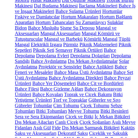
Motoru
Hasat Makinesi
Dal Öğütme Makinesi
Toprak Burgu
Makinesi
Dal Budama Makinesi
İlaçlama Makineleri
Bahçe İş
ve İnşaat Makineleri
Bahçe Sulama Ürünleri
Hortumlar
Fıskiye ve Damlatıcılar
Hortum Makaraları
Hortum Bağlantı
Aparatları
Hortum Tabancaları
Su Zamanlayıcı
Sulaklar
Bidon
Bahçe Musluğu
Şişme Su Deposu
Mangal ve
Aksesuarları
Mangal Aksesuarları
Mangal Kömürü ve
Tutuşturucular
Mangal ve Barbekü
Kömürlü Mangal
Tüplü
Mangal
Elektrikli Izgara
Pürmüz
Piknik Malzemeleri
Piknik
Sepetleri
Piknik Seti
Semaver
Piknik Örtüleri
Bahçe
Depolama
Depolama Evleri
Depolama Dolapları
Depolama
Sandığı
Bahçe Aydınlatma
Dış Mekan Aydınlatmalar
Solar
Aydınlatma
Projektör ve Sensörler
Bahçe Aplikleri
Bahçe
Feneri ve Meşaleler
Bahçe Masa Üstü Aydınlatma
Bahçe Set
Üstü Aydınlatma
Bahçe Aydınlatma Direkleri
Bahçe Peyzaj
Ürünleri
Bahçe Yer Döşemeleri
Bahçe Çit ve Bordürleri
Bahçe Filesi
Bahçe Gizleme Ağları
Bahçe Dekorasyon
Ürünleri
Bahçe Kovaları
Toprak ve Çiçek Bakımı
Bitki
Yetiştirme Ürünleri
Torf ve Topraklar
Gübreler ve Sıvı
Gübreler
Tohumlar
Çim Tohumu
Çiçek Tohumu
Sebze
Tohumları
Bitki Tohumları
Meyve Tohumu
Bitki Besinleri
Sera ve Sera Ekipmanları
Çiçek ve Bitki
İç Mekan Bitkileri
Dış Mekan Ağaçları
Canlı Çiçek
Çiçek Soğanları
Aşılı Meyve
Fidanları
Aşılı Gül
Fide
Dış Mekan Sarmaşık Bitkileri
Kaktüs
Saksı ve Aksesuarları
Dekoratif Saksı
Çiçeklik ve Saksılık