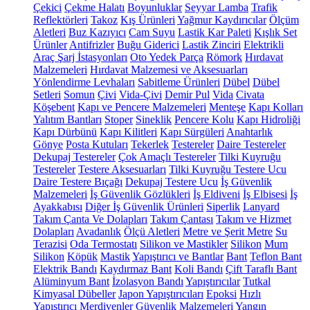
Çekici
Çekme Halatı
Boyunluklar
Seyyar Lamba
Trafik
Reflektörleri
Takoz
Kış Ürünleri
Yağmur Kaydırıcılar
Ölçüm
Aletleri
Buz Kazıyıcı
Cam Suyu
Lastik Kar Paleti
Kışlık Set
Ürünler
Antifrizler
Buğu Giderici
Lastik Zinciri
Elektrikli
Araç Şarj İstasyonları
Oto Yedek Parça
Römork
Hırdavat
Malzemeleri
Hırdavat Malzemesi ve Aksesuarları
Yönlendirme Levhaları
Sabitleme Ürünleri
Dübel
Dübel
Setleri
Somun
Çivi
Vida-Çivi
Demir Pul
Vida
Civata
Köşebent
Kapı ve Pencere Malzemeleri
Menteşe
Kapı Kolları
Yalıtım Bantları
Stoper
Sineklik
Pencere Kolu
Kapı Hidroliği
Kapı Dürbünü
Kapı Kilitleri
Kapı Sürgüleri
Anahtarlık
Gönye
Posta Kutuları
Tekerlek
Testereler
Daire Testereler
Dekupaj Testereler
Çok Amaçlı Testereler
Tilki Kuyruğu
Testereler
Testere Aksesuarları
Tilki Kuyruğu Testere Ucu
Daire Testere Bıçağı
Dekupaj Testere Ucu
İş Güvenlik
Malzemeleri
İş Güvenlik Gözlükleri
İş Eldiveni
İş Elbisesi
İş
Ayakkabısı
Diğer İş Güvenlik Ürünleri
Siperlik
Lanyard
Takım Çanta Ve Dolapları
Takım Çantası
Takım ve Hizmet
Dolapları
Avadanlık
Ölçü Aletleri
Metre ve Şerit Metre
Su
Terazisi
Oda Termostatı
Silikon ve Mastikler
Silikon
Mum
Silikon
Köpük
Mastik
Yapıştırıcı ve Bantlar
Bant
Teflon Bant
Elektrik Bandı
Kaydırmaz Bant
Koli Bandı
Çift Taraflı Bant
Alüminyum Bant
İzolasyon Bandı
Yapıştırıcılar
Tutkal
Kimyasal Dübeller
Japon Yapıştırıcıları
Epoksi
Hızlı
Yapıştırıcı
Merdivenler
Güvenlik Malzemeleri
Yangın