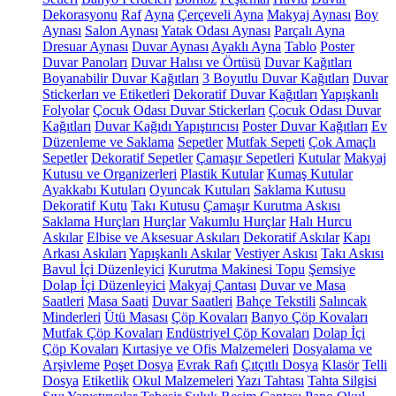
Dekorasyonu
Raf
Ayna
Çerçeveli Ayna
Makyaj Aynası
Boy
Aynası
Salon Aynası
Yatak Odası Aynası
Parçalı Ayna
Dresuar Aynası
Duvar Aynası
Ayaklı Ayna
Tablo
Poster
Duvar Panoları
Duvar Halısı ve Örtüsü
Duvar Kağıtları
Boyanabilir Duvar Kağıtları
3 Boyutlu Duvar Kağıtları
Duvar
Stickerları ve Etiketleri
Dekoratif Duvar Kağıtları
Yapışkanlı
Folyolar
Çocuk Odası Duvar Stickerları
Çocuk Odası Duvar
Kağıtları
Duvar Kağıdı Yapıştırıcısı
Poster Duvar Kağıtları
Ev
Düzenleme ve Saklama
Sepetler
Mutfak Sepeti
Çok Amaçlı
Sepetler
Dekoratif Sepetler
Çamaşır Sepetleri
Kutular
Makyaj
Kutusu ve Organizerleri
Plastik Kutular
Kumaş Kutular
Ayakkabı Kutuları
Oyuncak Kutuları
Saklama Kutusu
Dekoratif Kutu
Takı Kutusu
Çamaşır Kurutma Askısı
Saklama Hurçları
Hurçlar
Vakumlu Hurçlar
Halı Hurcu
Askılar
Elbise ve Aksesuar Askıları
Dekoratif Askılar
Kapı
Arkası Askıları
Yapışkanlı Askılar
Vestiyer Askısı
Takı Askısı
Bavul İçi Düzenleyici
Kurutma Makinesi Topu
Şemsiye
Dolap İçi Düzenleyici
Makyaj Çantası
Duvar ve Masa
Saatleri
Masa Saati
Duvar Saatleri
Bahçe Tekstili
Salıncak
Minderleri
Ütü Masası
Çöp Kovaları
Banyo Çöp Kovaları
Mutfak Çöp Kovaları
Endüstriyel Çöp Kovaları
Dolap İçi
Çöp Kovaları
Kırtasiye ve Ofis Malzemeleri
Dosyalama ve
Arşivleme
Poşet Dosya
Evrak Rafı
Çıtçıtlı Dosya
Klasör
Telli
Dosya
Etiketlik
Okul Malzemeleri
Yazı Tahtası
Tahta Silgisi