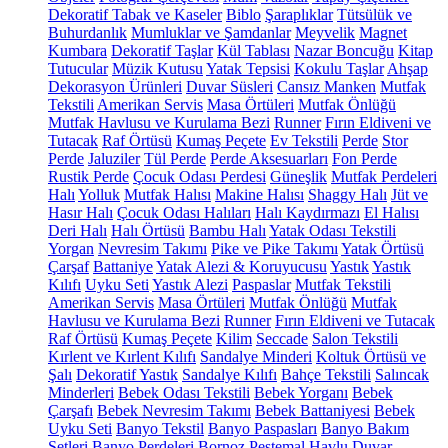
Dekoratif Tabak ve Kaseler
Biblo
Şaraplıklar
Tütsülük ve
Buhurdanlık
Mumluklar ve Şamdanlar
Meyvelik
Magnet
Kumbara
Dekoratif Taşlar
Kül Tablası
Nazar Boncuğu
Kitap
Tutucular
Müzik Kutusu
Yatak Tepsisi
Kokulu Taşlar
Ahşap
Dekorasyon Ürünleri
Duvar Süsleri
Cansız Manken
Mutfak
Tekstili
Amerikan Servis
Masa Örtüleri
Mutfak Önlüğü
Mutfak Havlusu ve Kurulama Bezi
Runner
Fırın Eldiveni ve
Tutacak
Raf Örtüsü
Kumaş Peçete
Ev Tekstili
Perde
Stor
Perde
Jaluziler
Tül Perde
Perde Aksesuarları
Fon Perde
Rustik Perde
Çocuk Odası Perdesi
Güneşlik
Mutfak Perdeleri
Halı
Yolluk
Mutfak Halısı
Makine Halısı
Shaggy Halı
Jüt ve
Hasır Halı
Çocuk Odası Halıları
Halı Kaydırmazı
El Halısı
Deri Halı
Halı Örtüsü
Bambu Halı
Yatak Odası Tekstili
Yorgan
Nevresim Takımı
Pike ve Pike Takımı
Yatak Örtüsü
Çarşaf
Battaniye
Yatak Alezi & Koruyucusu
Yastık
Yastık
Kılıfı
Uyku Seti
Yastık Alezi
Paspaslar
Mutfak Tekstili
Amerikan Servis
Masa Örtüleri
Mutfak Önlüğü
Mutfak
Havlusu ve Kurulama Bezi
Runner
Fırın Eldiveni ve Tutacak
Raf Örtüsü
Kumaş Peçete
Kilim
Seccade
Salon Tekstili
Kırlent ve Kırlent Kılıfı
Sandalye Minderi
Koltuk Örtüsü ve
Şalı
Dekoratif Yastık
Sandalye Kılıfı
Bahçe Tekstili
Salıncak
Minderleri
Bebek Odası Tekstili
Bebek Yorganı
Bebek
Çarşafı
Bebek Nevresim Takımı
Bebek Battaniyesi
Bebek
Uyku Seti
Banyo Tekstil
Banyo Paspasları
Banyo Bakım
Setleri
Banyo Perdeleri
Bornoz
Peştemal
Havlu
Duvar