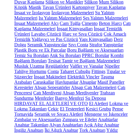
Duvar Kaplama
Silikon ve Mastikler
Silikon
Mum Silikon
Köpük
Mastik
Tavan Ürünleri
Kartonpiyer
Tavan Kaplama
İnşaat ve İzolasyon
İzolasyon Malzemeleri
Su Yalıtım
Malzemeleri
Isı Yalıtım Malzemeleri
Ses Yalıtım Malzemeleri
İnşaat Malzemeleri
Alçı
Cam Tuğla
Çimento
Beton Harcı
Çatı
Kaplama Malzemeleri
İnşaat Kimyasalları
İnşaat Temizlik
Ürünleri
Lavabo Çözücü
Harç ve Sıva Çözücü
Çok Amaçlı
Temizlik
Yağlayıcı ve Pas Çözücü
Yapı Kimyasalları
Derz
Dolgu
Seramik Yapıştırıcılar
Sıvı Conta
Strafor Yapıştırılar
Plastik Boru ve Ek Parçalar
Boru Bağlantı ve Aksesuarları
Temiz Su Boruları
Atık Su Boruları
PPRC Borular
Kombi
Bağlantı Boruları
Tesisat Tamir ve Bağlantı Malzemeleri
Musluk Uzatma
Regülatörler
Valfler ve Vanalar
Nipeller
Tahliye Hortumu
Conta
Taharet Çubuğu
Fittings
Tıpalar ve
Süzgeçler
İnşaat Makineleri
Elektrikli Vinçler
Taşıma
Arabaları
Caraskallar
Havlupanlar
Ahşaplar
Masif Paneller
Keresteler
Ahşap Seperatörler
Ahşap Çatı Malzemeleri
Çatı
Penceresi
Çatı Merdiveni
Ahşap Merdivenler
Trabzan
Sundurma
Menfezler
Banyo Menfezi
Su Deposu
HIRDAVAT EL ALETLERİ VE OTO
El Aletleri
Lokma ve
Lokma Takımları
Çekiç
El Testereleri
Kesici Grubu
Pense
Tornavida
Seramik ve Sıvacı Aletleri
Mengene ve İşkenceler
Zımbalar ve Aksesuarları
Zımpara ve Eğeler
Anahtarlar
Anahtar Takımları
Alyan Anahtarları
Açık Ağız Anahtar
İngiliz Anahtarı
İki Ağızlı Anahtar
Tork Anahtarı
Yıldız