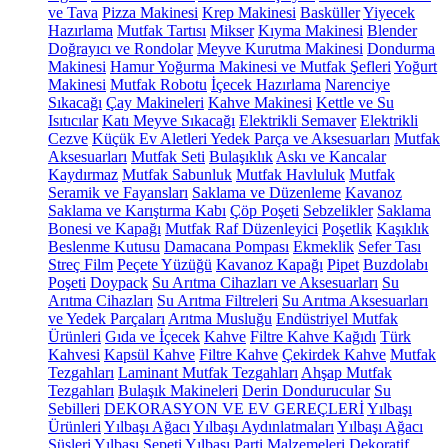
ve Tava
Pizza Makinesi
Krep Makinesi
Basküller
Yiyecek
Hazırlama
Mutfak Tartısı
Mikser
Kıyma Makinesi
Blender
Doğrayıcı ve Rondolar
Meyve Kurutma Makinesi
Dondurma
Makinesi
Hamur Yoğurma Makinesi ve Mutfak Şefleri
Yoğurt
Makinesi
Mutfak Robotu
İçecek Hazırlama
Narenciye
Sıkacağı
Çay Makineleri
Kahve Makinesi
Kettle ve Su
Isıtıcılar
Katı Meyve Sıkacağı
Elektrikli Semaver
Elektrikli
Cezve
Küçük Ev Aletleri Yedek Parça ve Aksesuarları
Mutfak
Aksesuarları
Mutfak Seti
Bulaşıklık
Askı ve Kancalar
Kaydırmaz
Mutfak Sabunluk
Mutfak Havluluk
Mutfak
Seramik ve Fayansları
Saklama ve Düzenleme
Kavanoz
Saklama ve Karıştırma Kabı
Çöp Poşeti
Sebzelikler
Saklama
Bonesi ve Kapağı
Mutfak Raf Düzenleyici
Poşetlik
Kaşıklık
Beslenme Kutusu
Damacana Pompası
Ekmeklik
Sefer Tası
Streç Film
Peçete Yüzüğü
Kavanoz Kapağı
Pipet
Buzdolabı
Poşeti
Doypack
Su Arıtma Cihazları ve Aksesuarları
Su
Arıtma Cihazları
Su Arıtma Filtreleri
Su Arıtma Aksesuarları
ve Yedek Parçaları
Arıtma Musluğu
Endüstriyel Mutfak
Ürünleri
Gıda ve İçecek
Kahve
Filtre Kahve Kağıdı
Türk
Kahvesi
Kapsül Kahve
Filtre Kahve
Çekirdek Kahve
Mutfak
Tezgahları
Laminant Mutfak Tezgahları
Ahşap Mutfak
Tezgahları
Bulaşık Makineleri
Derin Dondurucular
Su
Sebilleri
DEKORASYON VE EV GEREÇLERİ
Yılbaşı
Ürünleri
Yılbaşı Ağacı
Yılbaşı Aydınlatmaları
Yılbaşı Ağacı
Süsleri
Yılbaşı Sepeti
Yılbaşı Parti Malzemeleri
Dekoratif