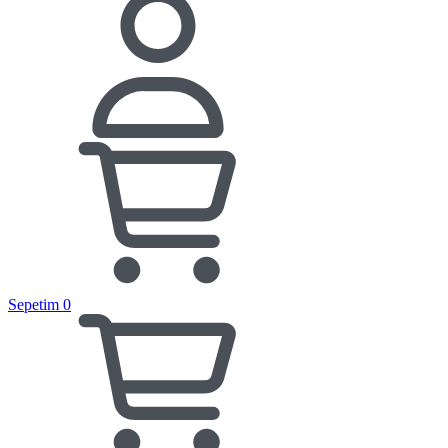
Sepetim
0