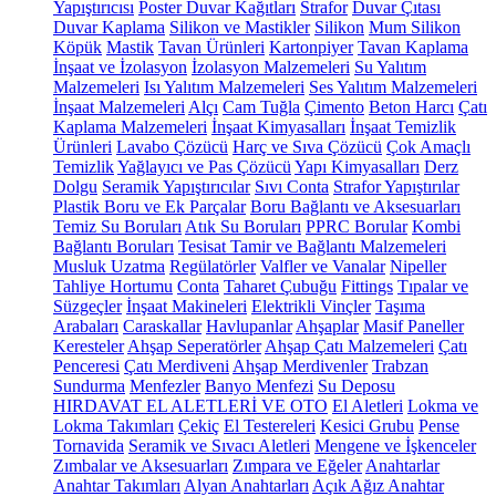
Yapıştırıcısı
Poster Duvar Kağıtları
Strafor
Duvar Çıtası
Duvar Kaplama
Silikon ve Mastikler
Silikon
Mum Silikon
Köpük
Mastik
Tavan Ürünleri
Kartonpiyer
Tavan Kaplama
İnşaat ve İzolasyon
İzolasyon Malzemeleri
Su Yalıtım
Malzemeleri
Isı Yalıtım Malzemeleri
Ses Yalıtım Malzemeleri
İnşaat Malzemeleri
Alçı
Cam Tuğla
Çimento
Beton Harcı
Çatı
Kaplama Malzemeleri
İnşaat Kimyasalları
İnşaat Temizlik
Ürünleri
Lavabo Çözücü
Harç ve Sıva Çözücü
Çok Amaçlı
Temizlik
Yağlayıcı ve Pas Çözücü
Yapı Kimyasalları
Derz
Dolgu
Seramik Yapıştırıcılar
Sıvı Conta
Strafor Yapıştırılar
Plastik Boru ve Ek Parçalar
Boru Bağlantı ve Aksesuarları
Temiz Su Boruları
Atık Su Boruları
PPRC Borular
Kombi
Bağlantı Boruları
Tesisat Tamir ve Bağlantı Malzemeleri
Musluk Uzatma
Regülatörler
Valfler ve Vanalar
Nipeller
Tahliye Hortumu
Conta
Taharet Çubuğu
Fittings
Tıpalar ve
Süzgeçler
İnşaat Makineleri
Elektrikli Vinçler
Taşıma
Arabaları
Caraskallar
Havlupanlar
Ahşaplar
Masif Paneller
Keresteler
Ahşap Seperatörler
Ahşap Çatı Malzemeleri
Çatı
Penceresi
Çatı Merdiveni
Ahşap Merdivenler
Trabzan
Sundurma
Menfezler
Banyo Menfezi
Su Deposu
HIRDAVAT EL ALETLERİ VE OTO
El Aletleri
Lokma ve
Lokma Takımları
Çekiç
El Testereleri
Kesici Grubu
Pense
Tornavida
Seramik ve Sıvacı Aletleri
Mengene ve İşkenceler
Zımbalar ve Aksesuarları
Zımpara ve Eğeler
Anahtarlar
Anahtar Takımları
Alyan Anahtarları
Açık Ağız Anahtar