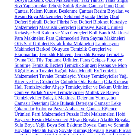
Dosya
Etiketlik
Okul Malzemeleri
Yazı Tahtası
Tahta Silgisi
Sıvı Yapıştırıcılar
Tebeşir
Suluk
Resim Çantası
Pano
Okul
Çantası
Kalem Kutusu
Beslenme Çantası
Resim Boyaları ve
Resim Boya Malzemeleri
Selobant
Ajanda
Defter
Okul
Defteri
Spiralli Defter
Fihrist
Not Defteri
Bloknot
Kırtasiye
Malzemeleri
Masaüstü Gereçleri
Kırtasiye Kağıt Ürünleri
Kırtasiye Seti
Kalem ve Yazı Gereçleri
Koli Bandı Makinesi
Para Makineleri
Para Çekmeceleri
Para Sayma Makineleri
Ofis Sarf Ürünleri
Evrak İmha Makineleri
Laminasyon
Makineleri
Barkod Okuyucu
Temizlik Gereçleri ve
Ekipmanları
Temizlik Eldiveni
Temizlik Kovası
Temizlik,
Ovma Teli
Tüy Toplama Ürünleri
Faraş
Çekpas
Fırça ve
Süpürge
Temizlik Bezleri
Temizlik Süngeri
Paspas ve Mop
Kâğıt Havlu
Tuvalet Kağıdı
Islak Mendil
Ev Temizlik
Malzemeleri
Tuvalet Temizleyici
Yüzey Temizleyiciler
Yağ,
Kireç ve Pas Çözücüler
Çubuklu Oda Kokusu
Oda Kokusu
Halı Temizleyiciler
Ahşap Temizleyiciler ve Bakım Ürünleri
Cam ve Parlak Yüzey Temizleyiciler
Mutfak ve Banyo
Temizleyiciler
Bulaşık Makinesi Deterjanı
Yumuşatıcı
Çamaşır Deterjanı
Elde Bulaşık Deterjanı
Çamaşır Leke
Çıkarıcılar
Kolonya
Pazar Arabası ve Çantası
Eğlence
Ürünleri
Parti Malzemeleri
Puzzle
Hobi Malzemeleri
Hobi
Boya ve Resim Malzemeleri
Ahşap Boyaları
Akrilik Boyalar
Sulu Boya
Yağlı Boya Seti
Eskitme Boyası
Cam ve Seramik
Boyaları
Metalik Boya
Şövale
Kumaş Boyaları
Resim Fırçası