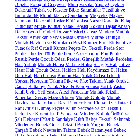
Objeler
Fotoğraf Çerçevesi
Mum
Vazolar
Yapay Çiçekler
Dekoratif Tabak ve Kaseler
Biblo
Şaraplıklar
Tütsülük ve
Buhurdanlık
Mumluklar ve Şamdanlar
Meyvelik
Magnet
Kumbara
Dekoratif Taşlar
Kül Tablası
Nazar Boncuğu
Kitap
Tutucular
Müzik Kutusu
Yatak Tepsisi
Kokulu Taşlar
Ahşap
Dekorasyon Ürünleri
Duvar Süsleri
Cansız Manken
Mutfak
Tekstili
Amerikan Servis
Masa Örtüleri
Mutfak Önlüğü
Mutfak Havlusu ve Kurulama Bezi
Runner
Fırın Eldiveni ve
Tutacak
Raf Örtüsü
Kumaş Peçete
Ev Tekstili
Perde
Stor
Perde
Jaluziler
Tül Perde
Perde Aksesuarları
Fon Perde
Rustik Perde
Çocuk Odası Perdesi
Güneşlik
Mutfak Perdeleri
Halı
Yolluk
Mutfak Halısı
Makine Halısı
Shaggy Halı
Jüt ve
Hasır Halı
Çocuk Odası Halıları
Halı Kaydırmazı
El Halısı
Deri Halı
Halı Örtüsü
Bambu Halı
Yatak Odası Tekstili
Yorgan
Nevresim Takımı
Pike ve Pike Takımı
Yatak Örtüsü
Çarşaf
Battaniye
Yatak Alezi & Koruyucusu
Yastık
Yastık
Kılıfı
Uyku Seti
Yastık Alezi
Paspaslar
Mutfak Tekstili
Amerikan Servis
Masa Örtüleri
Mutfak Önlüğü
Mutfak
Havlusu ve Kurulama Bezi
Runner
Fırın Eldiveni ve Tutacak
Raf Örtüsü
Kumaş Peçete
Kilim
Seccade
Salon Tekstili
Kırlent ve Kırlent Kılıfı
Sandalye Minderi
Koltuk Örtüsü ve
Şalı
Dekoratif Yastık
Sandalye Kılıfı
Bahçe Tekstili
Salıncak
Minderleri
Bebek Odası Tekstili
Bebek Yorganı
Bebek
Çarşafı
Bebek Nevresim Takımı
Bebek Battaniyesi
Bebek
Uyku Seti
Banyo Tekstil
Banyo Paspasları
Banyo Bakım