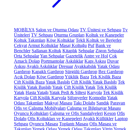
MOBİLYA
Salon ve Oturma Odası
TV Ünitesi ve Sehpası
Tv
Üniteleri
TV Sehpası
Oturma Grupları
Koltuk ve Kanepeler
Koltuk Takımları
Köşe Koltuklar
Tekli Koltuk ve Berjerler
Çekyat
Armut Koltuklar
Masaj Koltuğu
Puf
Bank ve
Benchler
Sallanan Koltuk
Kitaplık
Sehpalar
Zigon Sehpalar
Orta Sehpalar
Yan Sehpalar
Gazetelik
Antre ve Hol
Çok
Amaçlı Dolap
Portmantolar
Askılıklar
Kapı Askısı
Duvar
Askısı
Ayaklı Askılıklar
Dresuar
Ayakkabılık
Yatak Odası
Gardırop
Kapaklı Gardırop
Sürgülü Gardırop
Bez Gardırop
Açık Dolap
Köşe Gardırop
Yüklük
Baza
Tek Kişilik Baza
Çift Kişilik Baza
Yatak Başlığı
Çift Kişilik Yatak Başlığı
Tek
Kişilik Yatak Başlığı
Yatak
Çift Kişilik Yatak
Tek Kişilik
Yatak
Hasta Yatağı
Yatak Pedi & Şiltesi
Karyola
Tek Kişilik
Karyola
Çift Kişilik Karyola
Şifonyerler
Komodin
Yatak
Odası Takımları
Makyaj Masası
Takı Dolabı
Sandık
Paravan
Ofis ve Çalışma Mobilyaları
Çalışma ve Bilgisayar Masası
Oyuncu Koltukları
Çalışma ve Ofis Sandalyeleri
Keson
Ofis
Dolabı
Ofis Koltukları ve Kanepeleri
Ayaklı Küllükler
Laptop
Sehpası
Oyuncu Masası
Toplantı Masası
Ofis Masası ve
Takımları
Yemek Odası
Yemek Odası Takımları
Vitrin
Yemek