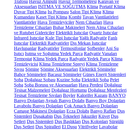
Trafosu
Havuz Ampulü
Havuz Termometresi
Karavan ve
Aksesuarları
ISITMA VE SOĞUTMA
Klima
Portatif Klima
Duvar Tipi Klima
Isı Pompası
Salon Tipi Klima
Klima
Kumandası
Kaset Tipi Klima
Kombi
Tavan Vantilatörleri
Vantilatörler
Hava Temizleyiciler
Nem Cihazları
Hava
Temizleme Cihazları
Buhar Makineleri
Nem Alma Cihazları
ve Rutubet Gidericiler
Elektrikli Isıtıcılar
Quartz Isıtıcılar
Infrared Isıtıcılar
Kule Tipi Isıtıcılar
Yağlı Radyatör
Fanlı
Isıtıcılar
Elektrikli Radyatörler
Dış Mekan Isıtıcılar
Havlupanlar
Radyatörler
Termosifonlar
Şofbenler
Ani Su
Isıtıcı
Isıtma ve Soğutma Yedek Parça
Radyatör Vanaları
Termostat
Klima Yedek Parça
Radyatör Yedek Parça
Klima
Temizleyicisi
Klima Temizleme Spreyi
Klima Temizleme
Sıvısı
Şömine
Şömine Aksesuarları
Elektrikli Şömineler
Bahçe Şömineleri
Bacasız Şömineler
Güneş Enerji Sistemleri
Soba
Doğalgaz Sobası
Kuzine Soba
Elektrikli Soba
Pelet
Soba
Soba Borusu ve Aksesuarları
Hava Perdesi
Doğalgaz
Tesisat Malzemeleri
Doğalgaz Hortumu
Doğalgaz Menfezleri
Tesisat Temizleme Sıvıları
Boyler
Kalorifer Kazanı
BANYO
Banyo Dolapları
Aynalı Banyo Dolabı
Banyo Boy Dolapları
Lavabolu Banyo Dolapları
Çok Amaçlı Banyo Dolapları
Çamaşır Makinesi Dolapları
Ecza Dolabı
Banyo Rafları
Duş
Sistemleri
Duşakabin
Duş Tekneleri
Jakuziler
Küvet
Duş
Setleri
Duş Sistemleri
Duş Başlıkları
Duş Kolonları
Sürgülü
Duş Setleri
Duş Spiralleri
El Duşu
Vitrifiyeler
Lavabolar