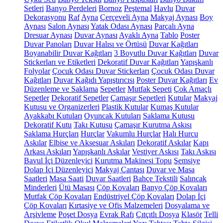
Setleri
Banyo Perdeleri
Bornoz
Peştemal
Havlu
Duvar
Dekorasyonu
Raf
Ayna
Çerçeveli Ayna
Makyaj Aynası
Boy
Aynası
Salon Aynası
Yatak Odası Aynası
Parçalı Ayna
Dresuar Aynası
Duvar Aynası
Ayaklı Ayna
Tablo
Poster
Duvar Panoları
Duvar Halısı ve Örtüsü
Duvar Kağıtları
Boyanabilir Duvar Kağıtları
3 Boyutlu Duvar Kağıtları
Duvar
Stickerları ve Etiketleri
Dekoratif Duvar Kağıtları
Yapışkanlı
Folyolar
Çocuk Odası Duvar Stickerları
Çocuk Odası Duvar
Kağıtları
Duvar Kağıdı Yapıştırıcısı
Poster Duvar Kağıtları
Ev
Düzenleme ve Saklama
Sepetler
Mutfak Sepeti
Çok Amaçlı
Sepetler
Dekoratif Sepetler
Çamaşır Sepetleri
Kutular
Makyaj
Kutusu ve Organizerleri
Plastik Kutular
Kumaş Kutular
Ayakkabı Kutuları
Oyuncak Kutuları
Saklama Kutusu
Dekoratif Kutu
Takı Kutusu
Çamaşır Kurutma Askısı
Saklama Hurçları
Hurçlar
Vakumlu Hurçlar
Halı Hurcu
Askılar
Elbise ve Aksesuar Askıları
Dekoratif Askılar
Kapı
Arkası Askıları
Yapışkanlı Askılar
Vestiyer Askısı
Takı Askısı
Bavul İçi Düzenleyici
Kurutma Makinesi Topu
Şemsiye
Dolap İçi Düzenleyici
Makyaj Çantası
Duvar ve Masa
Saatleri
Masa Saati
Duvar Saatleri
Bahçe Tekstili
Salıncak
Minderleri
Ütü Masası
Çöp Kovaları
Banyo Çöp Kovaları
Mutfak Çöp Kovaları
Endüstriyel Çöp Kovaları
Dolap İçi
Çöp Kovaları
Kırtasiye ve Ofis Malzemeleri
Dosyalama ve
Arşivleme
Poşet Dosya
Evrak Rafı
Çıtçıtlı Dosya
Klasör
Telli