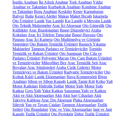
İngiliz Anahtarı
İki Ağızlı Anahtar
Tork Anahtarı
Yıldız
Anahtar ve Takımları
Kurbağcık Anahtarı
Kombine Anahtar
ve Takımları
Boru Anahtarı
Keskiler
Keser
Kargaburun
Balyoz
Balta
Kesici Aletler
Makas
Maket Bıçağı
Iskarpela
Oto Ürünleri
Lastik
Yaz Lastiği
Kış Lastiği
4 Mevsim Lastik
Oto Teknik Malzemeler
Araç İçi Aksesuar
Oto Güneşlik
Oto
Küllükler
Araç Buzdolapları
Bagaj Düzenleyici
Araba
Kokuları
Araç İçi Telefon Tutucular
Bagaj Havuzu
Oto
Paspası
Araç İçi Kamera
Oto Multimedya ve Görüntü
Sistemleri
Oto Bakım Temizlik Ürünleri
Basınçlı Yıkama
Makineleri
Tampon Parlatıcı ve Temizleyiciler
Torpido
Temizlik ve Bakım Ürünleri
Oto Şampuan
Oto Cila ve
Parlatıcı Ürünleri
Polyester Macun
Oto Cam Bakım Ürünleri
ve Temizleyiciler
Mikrofiber Bez
Araç Temizlik Seti
Araç
Boyaları
Araç Süpürgeleri
Araba Çizik Giderici
Motor
Temizleyici ve Bakım Ürünleri
Radyatör Temizleyiciler
Oto
Koltuk Kılıfı
Lastik Ekipmanları
Hava Kompresörü
Bijon
Anahtarı
Sibop ve Sibop Kapağı
Lastik Tamir Kiti
Kriko
Yağ
Motor Katkıları
Hidrolik Yağlar
Motor Yağı
Motor Yağı
Katkısı
Gres Yağı
Yakıt Katkısı
Şanzıman Yağı ve Katkısı
Akü ve Akü Aksesuarları
Akü
Akü Şarj Cihazları
Akü
Takviye Kablosu
Araç Dış Aksesuar
Plaka Aksesuarları
Silecek
Yan ve Tavan Çıtaları
Tampon Aksesuarları
Trafik
Setleri
Oto Brandaları
Vinç ve Vinç Aksesuarları
Jant ve Jant
Kapağı
Trafik Ürünleri
Oto Projektör
Diğer Trafik Ürünleri