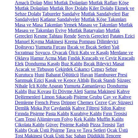
Amaçlı Dolap
Mini Mutfak Dolapları
Mutfak Rafları
Köşe
Mutfak Dolapları
Mutfak Boy Dolabı
Kiler Dolabı
Ekmek ve
Sebze Dolabı
Tabureler
Sandalye
Mutfak Sandalyeleri
Bar
Sandalyeleri
Katlanır Sandalyeler
Mutfak Köşe Takımları
Masa ve Masa Takımları
Yemek Masası ve Takımları
Mutfak
Masası ve Takımları
Eviye
Mutfak Bataryaları
Mutfak
Gereçleri
Kesme Tahtası
Rende
Servis Gereçleri
Patates Ezici
Manuel Kıyma Makinesi
Krema Pompası
Dilimleyici
Doğrayıcı
Yumurta Fırçası
Bıçak ve Bıçak Setleri
Yağ
Sıçratmaz
Soyucu, Oyacak
Ölçü Kabı ve Kaşığı
Merdane ve
Oklava
Hamur Açma Matı
Fındık Kıracağı ve Ceviz Kıracağı
Elek
Dondurma Kaşığı
Buz Kalıbı
Bıçak Bileyici Masat
Açacak ve Tirbuşon
Çekirdek Çıkarıcı
Çırpıcı
Sebze
Kurutucu
Huni
Baharat Öğütücü
Havan
Hamburger Presi
Sarımsak Ezici
Kaşık ve Kepçe Altlığı
Bıçak Standı
Süzgeç
Nihale
İçli Köfte Aparatı
Yumurta Zamanlayıcı
Dondurma
Kalıbı
Buz Kovası
Et Dövme Aleti
Sarma Makinesi
Kahve
Değirmenleri
Limon Sıkacağı
Pişirme Grubu
Çay ve Kahve
Demleme
French Press
Dripper
Chemex
Cezve
Çay Süzgeci
Demlik
Moka Pot
Çaydanlık
Kahve Filtresi
Sifon Kahve
Fırında Pişirme
Pasta Kalıbı
Kurabiye Kalıbı
Fırın Tepsisi
Cam Tepsi
Alüminyum Folyo
Kek Kalıbı
Muffin Kalıbı
Çikolata Kalıbı
Güveç
Pişirme Kağıdı
Pizza Tepsisi
Tart
Kalıbı
Ocak Üstü Pişirme
Tava ve Tava Setleri
Ocak Üstü
Tost Makinesi
Ocak Üstü Sac
Sahan
Düdüklü Tencere