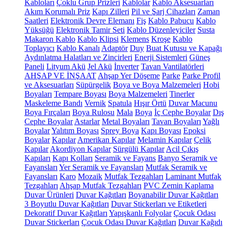
Kabloları
Çoklu Grup Prizleri
Kablolar
Kablo Aksesuarları
Akım Korumalı Priz
Kapı Zilleri
Pil ve Şarj Cihazları
Zaman
Saatleri
Elektronik Devre Elemanı
Fiş
Kablo Pabucu
Kablo
Yüksüğü
Elektronik Tamir Seti
Kablo Düzenleyiciler
Susta
Makaron Kablo
Kablo Klipsi
Klemens
Kroşe
Kablo
Toplayıcı
Kablo Kanalı
Adaptör
Duy
Buat Kutusu ve Kapağı
Aydınlatma Halatları ve Zincirleri
Enerji Sistemleri
Güneş
Paneli
Lityum Akü
Jel Akü
İnverter
Tavan Vantilatörleri
AHŞAP VE İNŞAAT
Ahşap Yer Döşeme
Parke
Parke Profil
ve Aksesuarları
Süpürgelik
Boya ve Boya Malzemeleri
Hobi
Boyaları
Tempare Boyası
Boya Malzemeleri
Tinerler
Maskeleme Bandı
Vernik
Spatula
Hışır Örtü
Duvar Macunu
Boya Fırçaları
Boya Rulosu
Mala
Boya
İç Cephe Boyalar
Dış
Cephe Boyalar
Astarlar
Metal Boyaları
Tavan Boyaları
Yağlı
Boyalar
Yalıtım Boyası
Sprey Boya
Kapı Boyası
Epoksi
Boyalar
Kapılar
Amerikan Kapılar
Melamin Kapılar
Çelik
Kapılar
Akordiyon Kapılar
Sürgülü Kapılar
Acil Çıkış
Kapıları
Kapı Kolları
Seramik ve Fayans
Banyo Seramik ve
Fayansları
Yer Seramik ve Fayansları
Mutfak Seramik ve
Fayansları
Karo
Mozaik
Mutfak Tezgahları
Laminant Mutfak
Tezgahları
Ahşap Mutfak Tezgahları
PVC Zemin Kaplama
Duvar Ürünleri
Duvar Kağıtları
Boyanabilir Duvar Kağıtları
3 Boyutlu Duvar Kağıtları
Duvar Stickerları ve Etiketleri
Dekoratif Duvar Kağıtları
Yapışkanlı Folyolar
Çocuk Odası
Duvar Stickerları
Çocuk Odası Duvar Kağıtları
Duvar Kağıdı