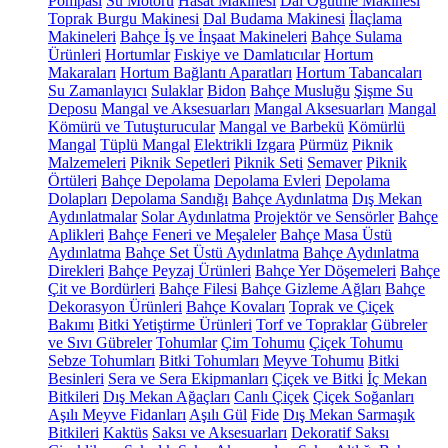
Pompası
Su Motoru
Hasat Makinesi
Dal Öğütme Makinesi
Toprak Burgu Makinesi
Dal Budama Makinesi
İlaçlama
Makineleri
Bahçe İş ve İnşaat Makineleri
Bahçe Sulama
Ürünleri
Hortumlar
Fıskiye ve Damlatıcılar
Hortum
Makaraları
Hortum Bağlantı Aparatları
Hortum Tabancaları
Su Zamanlayıcı
Sulaklar
Bidon
Bahçe Musluğu
Şişme Su
Deposu
Mangal ve Aksesuarları
Mangal Aksesuarları
Mangal
Kömürü ve Tutuşturucular
Mangal ve Barbekü
Kömürlü
Mangal
Tüplü Mangal
Elektrikli Izgara
Pürmüz
Piknik
Malzemeleri
Piknik Sepetleri
Piknik Seti
Semaver
Piknik
Örtüleri
Bahçe Depolama
Depolama Evleri
Depolama
Dolapları
Depolama Sandığı
Bahçe Aydınlatma
Dış Mekan
Aydınlatmalar
Solar Aydınlatma
Projektör ve Sensörler
Bahçe
Aplikleri
Bahçe Feneri ve Meşaleler
Bahçe Masa Üstü
Aydınlatma
Bahçe Set Üstü Aydınlatma
Bahçe Aydınlatma
Direkleri
Bahçe Peyzaj Ürünleri
Bahçe Yer Döşemeleri
Bahçe
Çit ve Bordürleri
Bahçe Filesi
Bahçe Gizleme Ağları
Bahçe
Dekorasyon Ürünleri
Bahçe Kovaları
Toprak ve Çiçek
Bakımı
Bitki Yetiştirme Ürünleri
Torf ve Topraklar
Gübreler
ve Sıvı Gübreler
Tohumlar
Çim Tohumu
Çiçek Tohumu
Sebze Tohumları
Bitki Tohumları
Meyve Tohumu
Bitki
Besinleri
Sera ve Sera Ekipmanları
Çiçek ve Bitki
İç Mekan
Bitkileri
Dış Mekan Ağaçları
Canlı Çiçek
Çiçek Soğanları
Aşılı Meyve Fidanları
Aşılı Gül
Fide
Dış Mekan Sarmaşık
Bitkileri
Kaktüs
Saksı ve Aksesuarları
Dekoratif Saksı