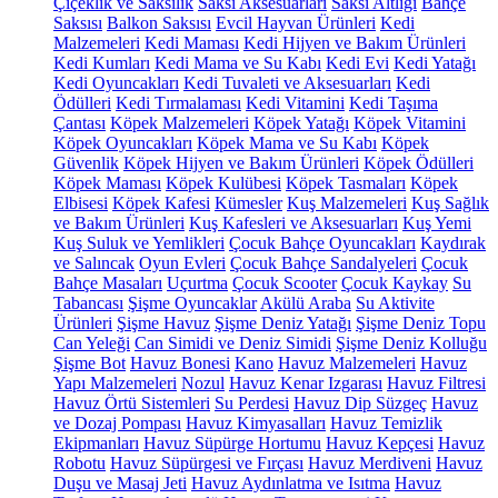
Çiçeklik ve Saksılık
Saksı Aksesuarları
Saksı Altlığı
Bahçe
Saksısı
Balkon Saksısı
Evcil Hayvan Ürünleri
Kedi
Malzemeleri
Kedi Maması
Kedi Hijyen ve Bakım Ürünleri
Kedi Kumları
Kedi Mama ve Su Kabı
Kedi Evi
Kedi Yatağı
Kedi Oyuncakları
Kedi Tuvaleti ve Aksesuarları
Kedi
Ödülleri
Kedi Tırmalaması
Kedi Vitamini
Kedi Taşıma
Çantası
Köpek Malzemeleri
Köpek Yatağı
Köpek Vitamini
Köpek Oyuncakları
Köpek Mama ve Su Kabı
Köpek
Güvenlik
Köpek Hijyen ve Bakım Ürünleri
Köpek Ödülleri
Köpek Maması
Köpek Kulübesi
Köpek Tasmaları
Köpek
Elbisesi
Köpek Kafesi
Kümesler
Kuş Malzemeleri
Kuş Sağlık
ve Bakım Ürünleri
Kuş Kafesleri ve Aksesuarları
Kuş Yemi
Kuş Suluk ve Yemlikleri
Çocuk Bahçe Oyuncakları
Kaydırak
ve Salıncak
Oyun Evleri
Çocuk Bahçe Sandalyeleri
Çocuk
Bahçe Masaları
Uçurtma
Çocuk Scooter
Çocuk Kaykay
Su
Tabancası
Şişme Oyuncaklar
Akülü Araba
Su Aktivite
Ürünleri
Şişme Havuz
Şişme Deniz Yatağı
Şişme Deniz Topu
Can Yeleği
Can Simidi ve Deniz Simidi
Şişme Deniz Kolluğu
Şişme Bot
Havuz Bonesi
Kano
Havuz Malzemeleri
Havuz
Yapı Malzemeleri
Nozul
Havuz Kenar Izgarası
Havuz Filtresi
Havuz Örtü Sistemleri
Su Perdesi
Havuz Dip Süzgeç
Havuz
ve Dozaj Pompası
Havuz Kimyasalları
Havuz Temizlik
Ekipmanları
Havuz Süpürge Hortumu
Havuz Kepçesi
Havuz
Robotu
Havuz Süpürgesi ve Fırçası
Havuz Merdiveni
Havuz
Duşu ve Masaj Jeti
Havuz Aydınlatma ve Isıtma
Havuz