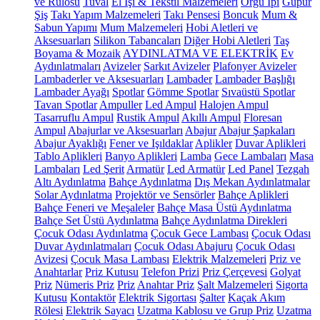
ve Rulosu
Tuval
El İşi & Tekstil Malzemeleri
Örgü İpi
Güpür
Şiş
Takı Yapım Malzemeleri
Takı Pensesi
Boncuk
Mum &
Sabun Yapımı
Mum Malzemeleri
Hobi Aletleri ve
Aksesuarları
Silikon Tabancaları
Diğer Hobi Aletleri
Taş
Boyama & Mozaik
AYDINLATMA VE ELEKTRİK
Ev
Aydınlatmaları
Avizeler
Sarkıt Avizeler
Plafonyer Avizeler
Lambaderler ve Aksesuarları
Lambader
Lambader Başlığı
Lambader Ayağı
Spotlar
Gömme Spotlar
Sıvaüstü Spotlar
Tavan Spotlar
Ampuller
Led Ampul
Halojen Ampul
Tasarruflu Ampul
Rustik Ampul
Akıllı Ampul
Floresan
Ampul
Abajurlar ve Aksesuarları
Abajur
Abajur Şapkaları
Abajur Ayaklığı
Fener ve Işıldaklar
Aplikler
Duvar Aplikleri
Tablo Aplikleri
Banyo Aplikleri
Lamba
Gece Lambaları
Masa
Lambaları
Led Şerit
Armatür
Led Armatür
Led Panel
Tezgah
Altı Aydınlatma
Bahçe Aydınlatma
Dış Mekan Aydınlatmalar
Solar Aydınlatma
Projektör ve Sensörler
Bahçe Aplikleri
Bahçe Feneri ve Meşaleler
Bahçe Masa Üstü Aydınlatma
Bahçe Set Üstü Aydınlatma
Bahçe Aydınlatma Direkleri
Çocuk Odası Aydınlatma
Çocuk Gece Lambası
Çocuk Odası
Duvar Aydınlatmaları
Çocuk Odası Abajuru
Çocuk Odası
Avizesi
Çocuk Masa Lambası
Elektrik Malzemeleri
Priz ve
Anahtarlar
Priz Kutusu
Telefon Prizi
Priz Çerçevesi
Golyat
Priz
Nümeris Priz
Priz
Anahtar Priz
Şalt Malzemeleri
Sigorta
Kutusu
Kontaktör
Elektrik Sigortası
Şalter
Kaçak Akım
Rölesi
Elektrik Sayacı
Uzatma Kablosu ve Grup Priz
Uzatma