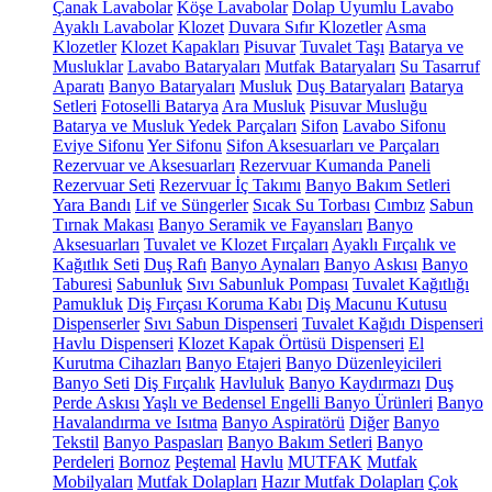
Çanak Lavabolar
Köşe Lavabolar
Dolap Uyumlu Lavabo
Ayaklı Lavabolar
Klozet
Duvara Sıfır Klozetler
Asma
Klozetler
Klozet Kapakları
Pisuvar
Tuvalet Taşı
Batarya ve
Musluklar
Lavabo Bataryaları
Mutfak Bataryaları
Su Tasarruf
Aparatı
Banyo Bataryaları
Musluk
Duş Bataryaları
Batarya
Setleri
Fotoselli Batarya
Ara Musluk
Pisuvar Musluğu
Batarya ve Musluk Yedek Parçaları
Sifon
Lavabo Sifonu
Eviye Sifonu
Yer Sifonu
Sifon Aksesuarları ve Parçaları
Rezervuar ve Aksesuarları
Rezervuar Kumanda Paneli
Rezervuar Seti
Rezervuar İç Takımı
Banyo Bakım Setleri
Yara Bandı
Lif ve Süngerler
Sıcak Su Torbası
Cımbız
Sabun
Tırnak Makası
Banyo Seramik ve Fayansları
Banyo
Aksesuarları
Tuvalet ve Klozet Fırçaları
Ayaklı Fırçalık ve
Kağıtlık Seti
Duş Rafı
Banyo Aynaları
Banyo Askısı
Banyo
Taburesi
Sabunluk
Sıvı Sabunluk Pompası
Tuvalet Kağıtlığı
Pamukluk
Diş Fırçası Koruma Kabı
Diş Macunu Kutusu
Dispenserler
Sıvı Sabun Dispenseri
Tuvalet Kağıdı Dispenseri
Havlu Dispenseri
Klozet Kapak Örtüsü Dispenseri
El
Kurutma Cihazları
Banyo Etajeri
Banyo Düzenleyicileri
Banyo Seti
Diş Fırçalık
Havluluk
Banyo Kaydırmazı
Duş
Perde Askısı
Yaşlı ve Bedensel Engelli Banyo Ürünleri
Banyo
Havalandırma ve Isıtma
Banyo Aspiratörü
Diğer
Banyo
Tekstil
Banyo Paspasları
Banyo Bakım Setleri
Banyo
Perdeleri
Bornoz
Peştemal
Havlu
MUTFAK
Mutfak
Mobilyaları
Mutfak Dolapları
Hazır Mutfak Dolapları
Çok