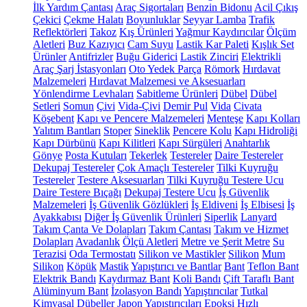
İlk Yardım Çantası
Araç Sigortaları
Benzin Bidonu
Acil Çıkış
Çekici
Çekme Halatı
Boyunluklar
Seyyar Lamba
Trafik
Reflektörleri
Takoz
Kış Ürünleri
Yağmur Kaydırıcılar
Ölçüm
Aletleri
Buz Kazıyıcı
Cam Suyu
Lastik Kar Paleti
Kışlık Set
Ürünler
Antifrizler
Buğu Giderici
Lastik Zinciri
Elektrikli
Araç Şarj İstasyonları
Oto Yedek Parça
Römork
Hırdavat
Malzemeleri
Hırdavat Malzemesi ve Aksesuarları
Yönlendirme Levhaları
Sabitleme Ürünleri
Dübel
Dübel
Setleri
Somun
Çivi
Vida-Çivi
Demir Pul
Vida
Civata
Köşebent
Kapı ve Pencere Malzemeleri
Menteşe
Kapı Kolları
Yalıtım Bantları
Stoper
Sineklik
Pencere Kolu
Kapı Hidroliği
Kapı Dürbünü
Kapı Kilitleri
Kapı Sürgüleri
Anahtarlık
Gönye
Posta Kutuları
Tekerlek
Testereler
Daire Testereler
Dekupaj Testereler
Çok Amaçlı Testereler
Tilki Kuyruğu
Testereler
Testere Aksesuarları
Tilki Kuyruğu Testere Ucu
Daire Testere Bıçağı
Dekupaj Testere Ucu
İş Güvenlik
Malzemeleri
İş Güvenlik Gözlükleri
İş Eldiveni
İş Elbisesi
İş
Ayakkabısı
Diğer İş Güvenlik Ürünleri
Siperlik
Lanyard
Takım Çanta Ve Dolapları
Takım Çantası
Takım ve Hizmet
Dolapları
Avadanlık
Ölçü Aletleri
Metre ve Şerit Metre
Su
Terazisi
Oda Termostatı
Silikon ve Mastikler
Silikon
Mum
Silikon
Köpük
Mastik
Yapıştırıcı ve Bantlar
Bant
Teflon Bant
Elektrik Bandı
Kaydırmaz Bant
Koli Bandı
Çift Taraflı Bant
Alüminyum Bant
İzolasyon Bandı
Yapıştırıcılar
Tutkal
Kimyasal Dübeller
Japon Yapıştırıcıları
Epoksi
Hızlı