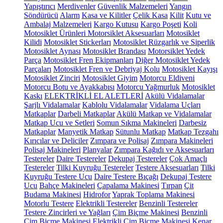
Yapıştırıcı
Merdivenler
Güvenlik Malzemeleri
Yangın
Söndürücü
Alarm
Kasa ve Kilitler
Çelik Kasa
Kilit
Kutu ve
Ambalaj Malzemeleri
Kargo Kutusu
Kargo Poşeti
Koli
Motosiklet Ürünleri
Motorsiklet Aksesuarları
Motosiklet
Kilidi
Motosiklet Stickerları
Motosiklet Rüzgarlık ve Siperlik
Motosiklet Aynası
Motosiklet Brandası
Motorsiklet Yedek
Parça
Motosiklet Fren Ekipmanları
Diğer Motosiklet Yedek
Parçaları
Motosiklet Fren ve Debriyaj Kolu
Motosiklet Kayışı
Motosiklet Zinciri
Motosiklet Giyim
Motorcu Eldiveni
Motorcu Botu ve Ayakkabısı
Motorcu Yağmurluk
Motosiklet
Kaskı
ELEKTRİKLİ EL ALETLERİ
Akülü Vidalamalar
Şarjlı Vidalamalar
Kablolu Vidalamalar
Vidalama Uçları
Matkaplar
Darbeli Matkaplar
Akülü Matkap ve Vidalamalar
Matkap Ucu ve Setleri
Somun Sıkma Makineleri
Darbesiz
Matkaplar
Manyetik Matkap
Sütunlu Matkap
Matkap Tezgahı
Kırıcılar ve Deliciler
Zımpara ve Polisaj
Zımpara Makineleri
Polisaj Makineleri
Planyalar
Zımpara Kağıdı ve Aksesuarları
Testereler
Daire Testereler
Dekupaj Testereler
Çok Amaçlı
Testereler
Tilki Kuyruğu Testereler
Testere Aksesuarları
Tilki
Kuyruğu Testere Ucu
Daire Testere Bıçağı
Dekupaj Testere
Ucu
Bahçe Makineleri
Çapalama Makinesi
Tırpan
Çit
Budama Makinesi
Hidrofor
Yaprak Toplama Makinesi
Motorlu Testere
Elektrikli Testereler
Benzinli Testereler
Testere Zincirleri ve Yağları
Çim Biçme Makinesi
Benzinli
Çim Biçme Makinesi
Elektrikli Çim Biçme Makinesi
Kenar