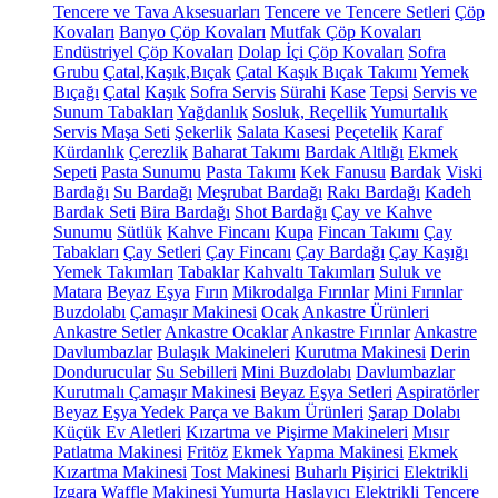
Tencere ve Tava Aksesuarları
Tencere ve Tencere Setleri
Çöp
Kovaları
Banyo Çöp Kovaları
Mutfak Çöp Kovaları
Endüstriyel Çöp Kovaları
Dolap İçi Çöp Kovaları
Sofra
Grubu
Çatal,Kaşık,Bıçak
Çatal Kaşık Bıçak Takımı
Yemek
Bıçağı
Çatal
Kaşık
Sofra Servis
Sürahi
Kase
Tepsi
Servis ve
Sunum Tabakları
Yağdanlık
Sosluk, Reçellik
Yumurtalık
Servis Maşa Seti
Şekerlik
Salata Kasesi
Peçetelik
Karaf
Kürdanlık
Çerezlik
Baharat Takımı
Bardak Altlığı
Ekmek
Sepeti
Pasta Sunumu
Pasta Takımı
Kek Fanusu
Bardak
Viski
Bardağı
Su Bardağı
Meşrubat Bardağı
Rakı Bardağı
Kadeh
Bardak Seti
Bira Bardağı
Shot Bardağı
Çay ve Kahve
Sunumu
Sütlük
Kahve Fincanı
Kupa
Fincan Takımı
Çay
Tabakları
Çay Setleri
Çay Fincanı
Çay Bardağı
Çay Kaşığı
Yemek Takımları
Tabaklar
Kahvaltı Takımları
Suluk ve
Matara
Beyaz Eşya
Fırın
Mikrodalga Fırınlar
Mini Fırınlar
Buzdolabı
Çamaşır Makinesi
Ocak
Ankastre Ürünleri
Ankastre Setler
Ankastre Ocaklar
Ankastre Fırınlar
Ankastre
Davlumbazlar
Bulaşık Makineleri
Kurutma Makinesi
Derin
Dondurucular
Su Sebilleri
Mini Buzdolabı
Davlumbazlar
Kurutmalı Çamaşır Makinesi
Beyaz Eşya Setleri
Aspiratörler
Beyaz Eşya Yedek Parça ve Bakım Ürünleri
Şarap Dolabı
Küçük Ev Aletleri
Kızartma ve Pişirme Makineleri
Mısır
Patlatma Makinesi
Fritöz
Ekmek Yapma Makinesi
Ekmek
Kızartma Makinesi
Tost Makinesi
Buharlı Pişirici
Elektrikli
Izgara
Waffle Makinesi
Yumurta Haşlayıcı
Elektrikli Tencere