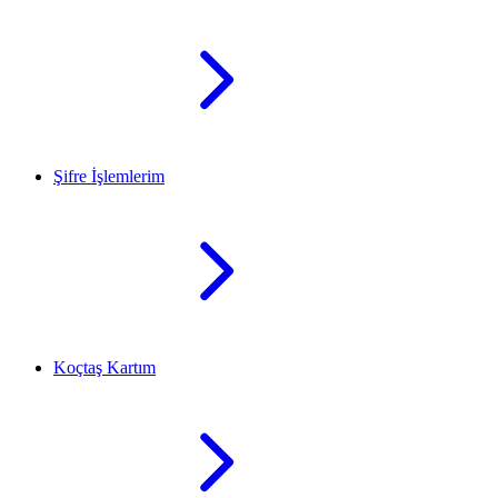
Şifre İşlemlerim
Koçtaş Kartım