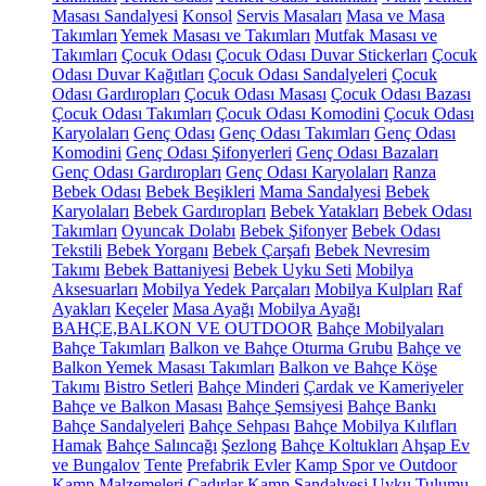
Masası Sandalyesi
Konsol
Servis Masaları
Masa ve Masa
Takımları
Yemek Masası ve Takımları
Mutfak Masası ve
Takımları
Çocuk Odası
Çocuk Odası Duvar Stickerları
Çocuk
Odası Duvar Kağıtları
Çocuk Odası Sandalyeleri
Çocuk
Odası Gardıropları
Çocuk Odası Masası
Çocuk Odası Bazası
Çocuk Odası Takımları
Çocuk Odası Komodini
Çocuk Odası
Karyolaları
Genç Odası
Genç Odası Takımları
Genç Odası
Komodini
Genç Odası Şifonyerleri
Genç Odası Bazaları
Genç Odası Gardıropları
Genç Odası Karyolaları
Ranza
Bebek Odası
Bebek Beşikleri
Mama Sandalyesi
Bebek
Karyolaları
Bebek Gardıropları
Bebek Yatakları
Bebek Odası
Takımları
Oyuncak Dolabı
Bebek Şifonyer
Bebek Odası
Tekstili
Bebek Yorganı
Bebek Çarşafı
Bebek Nevresim
Takımı
Bebek Battaniyesi
Bebek Uyku Seti
Mobilya
Aksesuarları
Mobilya Yedek Parçaları
Mobilya Kulpları
Raf
Ayakları
Keçeler
Masa Ayağı
Mobilya Ayağı
BAHÇE,BALKON VE OUTDOOR
Bahçe Mobilyaları
Bahçe Takımları
Balkon ve Bahçe Oturma Grubu
Bahçe ve
Balkon Yemek Masası Takımları
Balkon ve Bahçe Köşe
Takımı
Bistro Setleri
Bahçe Minderi
Çardak ve Kameriyeler
Bahçe ve Balkon Masası
Bahçe Şemsiyesi
Bahçe Bankı
Bahçe Sandalyeleri
Bahçe Sehpası
Bahçe Mobilya Kılıfları
Hamak
Bahçe Salıncağı
Şezlong
Bahçe Koltukları
Ahşap Ev
ve Bungalov
Tente
Prefabrik Evler
Kamp Spor ve Outdoor
Kamp Malzemeleri
Çadırlar
Kamp Sandalyesi
Uyku Tulumu