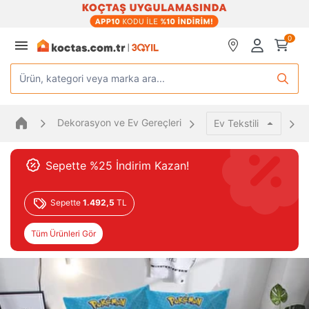
0
Ürün, kategori veya marka ara...
Dekorasyon ve Ev Gereçleri
Ev Tekstili
Sepette %25 İndirim Kazan!
Sepette
1.492,5
TL
Tüm Ürünleri Gör