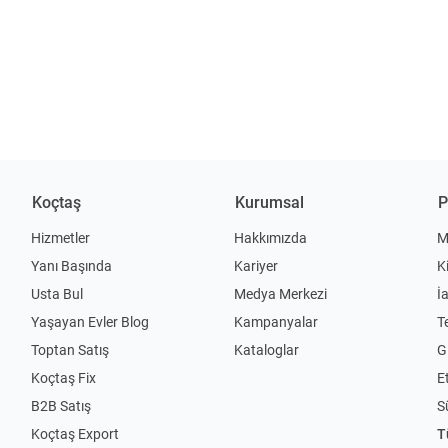
Koçtaş
Kurumsal
P
Hizmetler
Hakkımızda
M
Yanı Başında
Kariyer
K
Usta Bul
Medya Merkezi
İ
Yaşayan Evler Blog
Kampanyalar
T
Toptan Satış
Kataloglar
Gi
Koçtaş Fix
Et
B2B Satış
S
Koçtaş Export
T