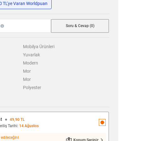
50 TL'ye Varan Worldpuan
Soru & Cevap (0)
Mobilya Ürünleri
Yuvarlak
Modern
Mor
Mor
Polyester
at
●
49,90 TL
iliş Tarihi:
14 Ağustos
 edileceğini
Konum Seçiniz