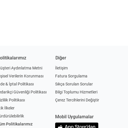
olitikalarımız
Diğer
üşteri Aydınlatma Metni
İletişim
işisel Verilerin Korunması
Fatura Sorgulama
ade & İptal Politikası
Sıkça Sorulan Sorular
edarikçi Güvenliği Politikası
Bilgi Toplumu Hizmetleri
zlilik Politikası
Çerez Tercihlerini Değiştir
ik İlkeler
ürdürülebilirlik
Mobil Uygulamalar
üm Politikalarımız