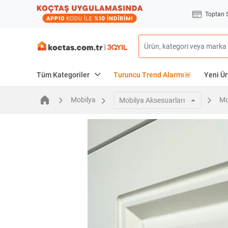
Toptan 
Tüm Kategoriler
Turuncu Trend Alarmı🚨
Yeni Ür
Mobilya
Mo
Mobilya Aksesuarları