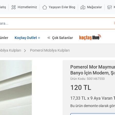
Satış
Hizmetlerimiz
Yaşayan Evler Blog
Mağazalar
ünler
Koçtaş Outlet ⭐
Çok Satanlar
bilya Kulpları
Pomerol Mobilya Kulpları
Pomerol
Mor Maymun 
Banyo İçin Modern, Ş
Ürün Kodu: 5001467550
120 TL
17,33 TL x 9 Aya Varan
Bu ürün demonte olarak gönd