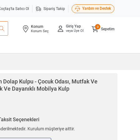
Yardım ve Destek
Koçtaş'ta Satıcı Ol
Sipariş Takip
Giriş Yap
Konum
0
Sepetim
veya Üye Ol
Konum Seç
Dolap Kulpu - Çocuk Odası, Mutfak Ve
ık Ve Dayanıklı Mobilya Kulp
Taksit Seçenekleri
erilmektedir. Kurulum müşteriye aittir.