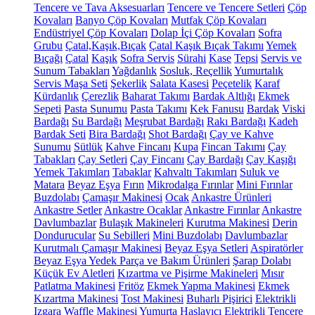
Tencere ve Tava Aksesuarları
Tencere ve Tencere Setleri
Çöp
Kovaları
Banyo Çöp Kovaları
Mutfak Çöp Kovaları
Endüstriyel Çöp Kovaları
Dolap İçi Çöp Kovaları
Sofra
Grubu
Çatal,Kaşık,Bıçak
Çatal Kaşık Bıçak Takımı
Yemek
Bıçağı
Çatal
Kaşık
Sofra Servis
Sürahi
Kase
Tepsi
Servis ve
Sunum Tabakları
Yağdanlık
Sosluk, Reçellik
Yumurtalık
Servis Maşa Seti
Şekerlik
Salata Kasesi
Peçetelik
Karaf
Kürdanlık
Çerezlik
Baharat Takımı
Bardak Altlığı
Ekmek
Sepeti
Pasta Sunumu
Pasta Takımı
Kek Fanusu
Bardak
Viski
Bardağı
Su Bardağı
Meşrubat Bardağı
Rakı Bardağı
Kadeh
Bardak Seti
Bira Bardağı
Shot Bardağı
Çay ve Kahve
Sunumu
Sütlük
Kahve Fincanı
Kupa
Fincan Takımı
Çay
Tabakları
Çay Setleri
Çay Fincanı
Çay Bardağı
Çay Kaşığı
Yemek Takımları
Tabaklar
Kahvaltı Takımları
Suluk ve
Matara
Beyaz Eşya
Fırın
Mikrodalga Fırınlar
Mini Fırınlar
Buzdolabı
Çamaşır Makinesi
Ocak
Ankastre Ürünleri
Ankastre Setler
Ankastre Ocaklar
Ankastre Fırınlar
Ankastre
Davlumbazlar
Bulaşık Makineleri
Kurutma Makinesi
Derin
Dondurucular
Su Sebilleri
Mini Buzdolabı
Davlumbazlar
Kurutmalı Çamaşır Makinesi
Beyaz Eşya Setleri
Aspiratörler
Beyaz Eşya Yedek Parça ve Bakım Ürünleri
Şarap Dolabı
Küçük Ev Aletleri
Kızartma ve Pişirme Makineleri
Mısır
Patlatma Makinesi
Fritöz
Ekmek Yapma Makinesi
Ekmek
Kızartma Makinesi
Tost Makinesi
Buharlı Pişirici
Elektrikli
Izgara
Waffle Makinesi
Yumurta Haşlayıcı
Elektrikli Tencere