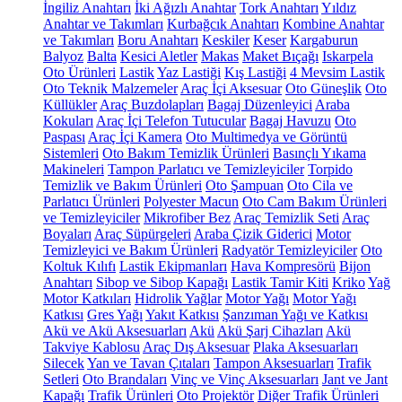
İngiliz Anahtarı
İki Ağızlı Anahtar
Tork Anahtarı
Yıldız
Anahtar ve Takımları
Kurbağcık Anahtarı
Kombine Anahtar
ve Takımları
Boru Anahtarı
Keskiler
Keser
Kargaburun
Balyoz
Balta
Kesici Aletler
Makas
Maket Bıçağı
Iskarpela
Oto Ürünleri
Lastik
Yaz Lastiği
Kış Lastiği
4 Mevsim Lastik
Oto Teknik Malzemeler
Araç İçi Aksesuar
Oto Güneşlik
Oto
Küllükler
Araç Buzdolapları
Bagaj Düzenleyici
Araba
Kokuları
Araç İçi Telefon Tutucular
Bagaj Havuzu
Oto
Paspası
Araç İçi Kamera
Oto Multimedya ve Görüntü
Sistemleri
Oto Bakım Temizlik Ürünleri
Basınçlı Yıkama
Makineleri
Tampon Parlatıcı ve Temizleyiciler
Torpido
Temizlik ve Bakım Ürünleri
Oto Şampuan
Oto Cila ve
Parlatıcı Ürünleri
Polyester Macun
Oto Cam Bakım Ürünleri
ve Temizleyiciler
Mikrofiber Bez
Araç Temizlik Seti
Araç
Boyaları
Araç Süpürgeleri
Araba Çizik Giderici
Motor
Temizleyici ve Bakım Ürünleri
Radyatör Temizleyiciler
Oto
Koltuk Kılıfı
Lastik Ekipmanları
Hava Kompresörü
Bijon
Anahtarı
Sibop ve Sibop Kapağı
Lastik Tamir Kiti
Kriko
Yağ
Motor Katkıları
Hidrolik Yağlar
Motor Yağı
Motor Yağı
Katkısı
Gres Yağı
Yakıt Katkısı
Şanzıman Yağı ve Katkısı
Akü ve Akü Aksesuarları
Akü
Akü Şarj Cihazları
Akü
Takviye Kablosu
Araç Dış Aksesuar
Plaka Aksesuarları
Silecek
Yan ve Tavan Çıtaları
Tampon Aksesuarları
Trafik
Setleri
Oto Brandaları
Vinç ve Vinç Aksesuarları
Jant ve Jant
Kapağı
Trafik Ürünleri
Oto Projektör
Diğer Trafik Ürünleri