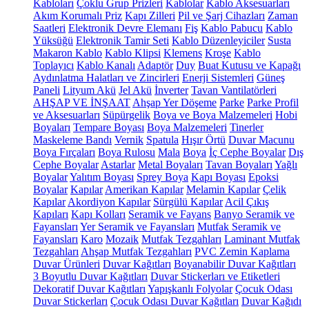
Kabloları
Çoklu Grup Prizleri
Kablolar
Kablo Aksesuarları
Akım Korumalı Priz
Kapı Zilleri
Pil ve Şarj Cihazları
Zaman
Saatleri
Elektronik Devre Elemanı
Fiş
Kablo Pabucu
Kablo
Yüksüğü
Elektronik Tamir Seti
Kablo Düzenleyiciler
Susta
Makaron Kablo
Kablo Klipsi
Klemens
Kroşe
Kablo
Toplayıcı
Kablo Kanalı
Adaptör
Duy
Buat Kutusu ve Kapağı
Aydınlatma Halatları ve Zincirleri
Enerji Sistemleri
Güneş
Paneli
Lityum Akü
Jel Akü
İnverter
Tavan Vantilatörleri
AHŞAP VE İNŞAAT
Ahşap Yer Döşeme
Parke
Parke Profil
ve Aksesuarları
Süpürgelik
Boya ve Boya Malzemeleri
Hobi
Boyaları
Tempare Boyası
Boya Malzemeleri
Tinerler
Maskeleme Bandı
Vernik
Spatula
Hışır Örtü
Duvar Macunu
Boya Fırçaları
Boya Rulosu
Mala
Boya
İç Cephe Boyalar
Dış
Cephe Boyalar
Astarlar
Metal Boyaları
Tavan Boyaları
Yağlı
Boyalar
Yalıtım Boyası
Sprey Boya
Kapı Boyası
Epoksi
Boyalar
Kapılar
Amerikan Kapılar
Melamin Kapılar
Çelik
Kapılar
Akordiyon Kapılar
Sürgülü Kapılar
Acil Çıkış
Kapıları
Kapı Kolları
Seramik ve Fayans
Banyo Seramik ve
Fayansları
Yer Seramik ve Fayansları
Mutfak Seramik ve
Fayansları
Karo
Mozaik
Mutfak Tezgahları
Laminant Mutfak
Tezgahları
Ahşap Mutfak Tezgahları
PVC Zemin Kaplama
Duvar Ürünleri
Duvar Kağıtları
Boyanabilir Duvar Kağıtları
3 Boyutlu Duvar Kağıtları
Duvar Stickerları ve Etiketleri
Dekoratif Duvar Kağıtları
Yapışkanlı Folyolar
Çocuk Odası
Duvar Stickerları
Çocuk Odası Duvar Kağıtları
Duvar Kağıdı