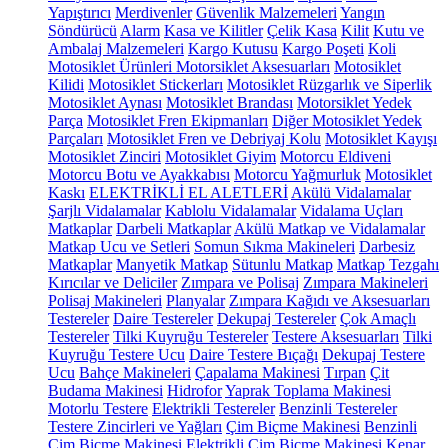
Yapıştırıcı
Merdivenler
Güvenlik Malzemeleri
Yangın
Söndürücü
Alarm
Kasa ve Kilitler
Çelik Kasa
Kilit
Kutu ve
Ambalaj Malzemeleri
Kargo Kutusu
Kargo Poşeti
Koli
Motosiklet Ürünleri
Motorsiklet Aksesuarları
Motosiklet
Kilidi
Motosiklet Stickerları
Motosiklet Rüzgarlık ve Siperlik
Motosiklet Aynası
Motosiklet Brandası
Motorsiklet Yedek
Parça
Motosiklet Fren Ekipmanları
Diğer Motosiklet Yedek
Parçaları
Motosiklet Fren ve Debriyaj Kolu
Motosiklet Kayışı
Motosiklet Zinciri
Motosiklet Giyim
Motorcu Eldiveni
Motorcu Botu ve Ayakkabısı
Motorcu Yağmurluk
Motosiklet
Kaskı
ELEKTRİKLİ EL ALETLERİ
Akülü Vidalamalar
Şarjlı Vidalamalar
Kablolu Vidalamalar
Vidalama Uçları
Matkaplar
Darbeli Matkaplar
Akülü Matkap ve Vidalamalar
Matkap Ucu ve Setleri
Somun Sıkma Makineleri
Darbesiz
Matkaplar
Manyetik Matkap
Sütunlu Matkap
Matkap Tezgahı
Kırıcılar ve Deliciler
Zımpara ve Polisaj
Zımpara Makineleri
Polisaj Makineleri
Planyalar
Zımpara Kağıdı ve Aksesuarları
Testereler
Daire Testereler
Dekupaj Testereler
Çok Amaçlı
Testereler
Tilki Kuyruğu Testereler
Testere Aksesuarları
Tilki
Kuyruğu Testere Ucu
Daire Testere Bıçağı
Dekupaj Testere
Ucu
Bahçe Makineleri
Çapalama Makinesi
Tırpan
Çit
Budama Makinesi
Hidrofor
Yaprak Toplama Makinesi
Motorlu Testere
Elektrikli Testereler
Benzinli Testereler
Testere Zincirleri ve Yağları
Çim Biçme Makinesi
Benzinli
Çim Biçme Makinesi
Elektrikli Çim Biçme Makinesi
Kenar