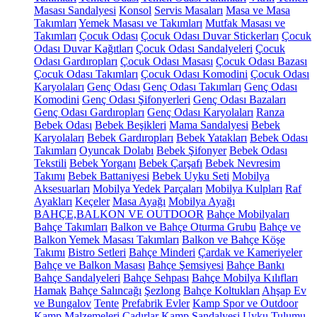
Masası Sandalyesi
Konsol
Servis Masaları
Masa ve Masa
Takımları
Yemek Masası ve Takımları
Mutfak Masası ve
Takımları
Çocuk Odası
Çocuk Odası Duvar Stickerları
Çocuk
Odası Duvar Kağıtları
Çocuk Odası Sandalyeleri
Çocuk
Odası Gardıropları
Çocuk Odası Masası
Çocuk Odası Bazası
Çocuk Odası Takımları
Çocuk Odası Komodini
Çocuk Odası
Karyolaları
Genç Odası
Genç Odası Takımları
Genç Odası
Komodini
Genç Odası Şifonyerleri
Genç Odası Bazaları
Genç Odası Gardıropları
Genç Odası Karyolaları
Ranza
Bebek Odası
Bebek Beşikleri
Mama Sandalyesi
Bebek
Karyolaları
Bebek Gardıropları
Bebek Yatakları
Bebek Odası
Takımları
Oyuncak Dolabı
Bebek Şifonyer
Bebek Odası
Tekstili
Bebek Yorganı
Bebek Çarşafı
Bebek Nevresim
Takımı
Bebek Battaniyesi
Bebek Uyku Seti
Mobilya
Aksesuarları
Mobilya Yedek Parçaları
Mobilya Kulpları
Raf
Ayakları
Keçeler
Masa Ayağı
Mobilya Ayağı
BAHÇE,BALKON VE OUTDOOR
Bahçe Mobilyaları
Bahçe Takımları
Balkon ve Bahçe Oturma Grubu
Bahçe ve
Balkon Yemek Masası Takımları
Balkon ve Bahçe Köşe
Takımı
Bistro Setleri
Bahçe Minderi
Çardak ve Kameriyeler
Bahçe ve Balkon Masası
Bahçe Şemsiyesi
Bahçe Bankı
Bahçe Sandalyeleri
Bahçe Sehpası
Bahçe Mobilya Kılıfları
Hamak
Bahçe Salıncağı
Şezlong
Bahçe Koltukları
Ahşap Ev
ve Bungalov
Tente
Prefabrik Evler
Kamp Spor ve Outdoor
Kamp Malzemeleri
Çadırlar
Kamp Sandalyesi
Uyku Tulumu