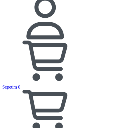
Sepetim
0