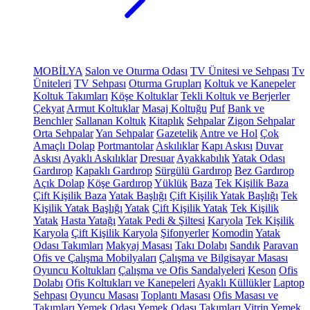
MOBİLYA
Salon ve Oturma Odası
TV Ünitesi ve Sehpası
Tv
Üniteleri
TV Sehpası
Oturma Grupları
Koltuk ve Kanepeler
Koltuk Takımları
Köşe Koltuklar
Tekli Koltuk ve Berjerler
Çekyat
Armut Koltuklar
Masaj Koltuğu
Puf
Bank ve
Benchler
Sallanan Koltuk
Kitaplık
Sehpalar
Zigon Sehpalar
Orta Sehpalar
Yan Sehpalar
Gazetelik
Antre ve Hol
Çok
Amaçlı Dolap
Portmantolar
Askılıklar
Kapı Askısı
Duvar
Askısı
Ayaklı Askılıklar
Dresuar
Ayakkabılık
Yatak Odası
Gardırop
Kapaklı Gardırop
Sürgülü Gardırop
Bez Gardırop
Açık Dolap
Köşe Gardırop
Yüklük
Baza
Tek Kişilik Baza
Çift Kişilik Baza
Yatak Başlığı
Çift Kişilik Yatak Başlığı
Tek
Kişilik Yatak Başlığı
Yatak
Çift Kişilik Yatak
Tek Kişilik
Yatak
Hasta Yatağı
Yatak Pedi & Şiltesi
Karyola
Tek Kişilik
Karyola
Çift Kişilik Karyola
Şifonyerler
Komodin
Yatak
Odası Takımları
Makyaj Masası
Takı Dolabı
Sandık
Paravan
Ofis ve Çalışma Mobilyaları
Çalışma ve Bilgisayar Masası
Oyuncu Koltukları
Çalışma ve Ofis Sandalyeleri
Keson
Ofis
Dolabı
Ofis Koltukları ve Kanepeleri
Ayaklı Küllükler
Laptop
Sehpası
Oyuncu Masası
Toplantı Masası
Ofis Masası ve
Takımları
Yemek Odası
Yemek Odası Takımları
Vitrin
Yemek