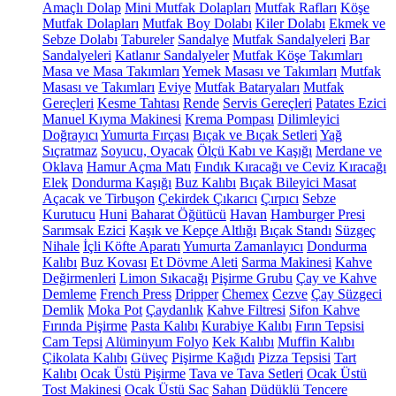
Amaçlı Dolap
Mini Mutfak Dolapları
Mutfak Rafları
Köşe
Mutfak Dolapları
Mutfak Boy Dolabı
Kiler Dolabı
Ekmek ve
Sebze Dolabı
Tabureler
Sandalye
Mutfak Sandalyeleri
Bar
Sandalyeleri
Katlanır Sandalyeler
Mutfak Köşe Takımları
Masa ve Masa Takımları
Yemek Masası ve Takımları
Mutfak
Masası ve Takımları
Eviye
Mutfak Bataryaları
Mutfak
Gereçleri
Kesme Tahtası
Rende
Servis Gereçleri
Patates Ezici
Manuel Kıyma Makinesi
Krema Pompası
Dilimleyici
Doğrayıcı
Yumurta Fırçası
Bıçak ve Bıçak Setleri
Yağ
Sıçratmaz
Soyucu, Oyacak
Ölçü Kabı ve Kaşığı
Merdane ve
Oklava
Hamur Açma Matı
Fındık Kıracağı ve Ceviz Kıracağı
Elek
Dondurma Kaşığı
Buz Kalıbı
Bıçak Bileyici Masat
Açacak ve Tirbuşon
Çekirdek Çıkarıcı
Çırpıcı
Sebze
Kurutucu
Huni
Baharat Öğütücü
Havan
Hamburger Presi
Sarımsak Ezici
Kaşık ve Kepçe Altlığı
Bıçak Standı
Süzgeç
Nihale
İçli Köfte Aparatı
Yumurta Zamanlayıcı
Dondurma
Kalıbı
Buz Kovası
Et Dövme Aleti
Sarma Makinesi
Kahve
Değirmenleri
Limon Sıkacağı
Pişirme Grubu
Çay ve Kahve
Demleme
French Press
Dripper
Chemex
Cezve
Çay Süzgeci
Demlik
Moka Pot
Çaydanlık
Kahve Filtresi
Sifon Kahve
Fırında Pişirme
Pasta Kalıbı
Kurabiye Kalıbı
Fırın Tepsisi
Cam Tepsi
Alüminyum Folyo
Kek Kalıbı
Muffin Kalıbı
Çikolata Kalıbı
Güveç
Pişirme Kağıdı
Pizza Tepsisi
Tart
Kalıbı
Ocak Üstü Pişirme
Tava ve Tava Setleri
Ocak Üstü
Tost Makinesi
Ocak Üstü Sac
Sahan
Düdüklü Tencere