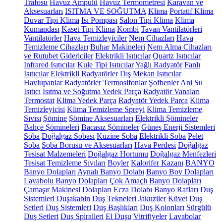
Trafosu
Havuz Ampulü
Havuz Termometresi
Karavan ve
Aksesuarları
ISITMA VE SOĞUTMA
Klima
Portatif Klima
Duvar Tipi Klima
Isı Pompası
Salon Tipi Klima
Klima
Kumandası
Kaset Tipi Klima
Kombi
Tavan Vantilatörleri
Vantilatörler
Hava Temizleyiciler
Nem Cihazları
Hava
Temizleme Cihazları
Buhar Makineleri
Nem Alma Cihazları
ve Rutubet Gidericiler
Elektrikli Isıtıcılar
Quartz Isıtıcılar
Infrared Isıtıcılar
Kule Tipi Isıtıcılar
Yağlı Radyatör
Fanlı
Isıtıcılar
Elektrikli Radyatörler
Dış Mekan Isıtıcılar
Havlupanlar
Radyatörler
Termosifonlar
Şofbenler
Ani Su
Isıtıcı
Isıtma ve Soğutma Yedek Parça
Radyatör Vanaları
Termostat
Klima Yedek Parça
Radyatör Yedek Parça
Klima
Temizleyicisi
Klima Temizleme Spreyi
Klima Temizleme
Sıvısı
Şömine
Şömine Aksesuarları
Elektrikli Şömineler
Bahçe Şömineleri
Bacasız Şömineler
Güneş Enerji Sistemleri
Soba
Doğalgaz Sobası
Kuzine Soba
Elektrikli Soba
Pelet
Soba
Soba Borusu ve Aksesuarları
Hava Perdesi
Doğalgaz
Tesisat Malzemeleri
Doğalgaz Hortumu
Doğalgaz Menfezleri
Tesisat Temizleme Sıvıları
Boyler
Kalorifer Kazanı
BANYO
Banyo Dolapları
Aynalı Banyo Dolabı
Banyo Boy Dolapları
Lavabolu Banyo Dolapları
Çok Amaçlı Banyo Dolapları
Çamaşır Makinesi Dolapları
Ecza Dolabı
Banyo Rafları
Duş
Sistemleri
Duşakabin
Duş Tekneleri
Jakuziler
Küvet
Duş
Setleri
Duş Sistemleri
Duş Başlıkları
Duş Kolonları
Sürgülü
Duş Setleri
Duş Spiralleri
El Duşu
Vitrifiyeler
Lavabolar