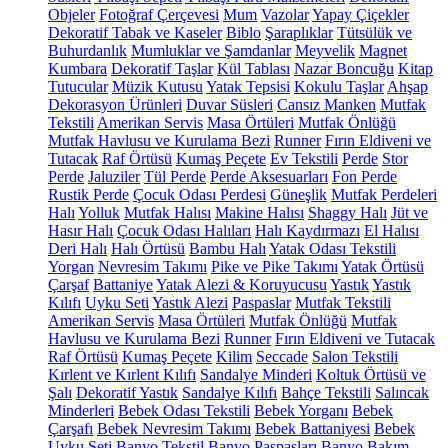
Objeler
Fotoğraf Çerçevesi
Mum
Vazolar
Yapay Çiçekler
Dekoratif Tabak ve Kaseler
Biblo
Şaraplıklar
Tütsülük ve
Buhurdanlık
Mumluklar ve Şamdanlar
Meyvelik
Magnet
Kumbara
Dekoratif Taşlar
Kül Tablası
Nazar Boncuğu
Kitap
Tutucular
Müzik Kutusu
Yatak Tepsisi
Kokulu Taşlar
Ahşap
Dekorasyon Ürünleri
Duvar Süsleri
Cansız Manken
Mutfak
Tekstili
Amerikan Servis
Masa Örtüleri
Mutfak Önlüğü
Mutfak Havlusu ve Kurulama Bezi
Runner
Fırın Eldiveni ve
Tutacak
Raf Örtüsü
Kumaş Peçete
Ev Tekstili
Perde
Stor
Perde
Jaluziler
Tül Perde
Perde Aksesuarları
Fon Perde
Rustik Perde
Çocuk Odası Perdesi
Güneşlik
Mutfak Perdeleri
Halı
Yolluk
Mutfak Halısı
Makine Halısı
Shaggy Halı
Jüt ve
Hasır Halı
Çocuk Odası Halıları
Halı Kaydırmazı
El Halısı
Deri Halı
Halı Örtüsü
Bambu Halı
Yatak Odası Tekstili
Yorgan
Nevresim Takımı
Pike ve Pike Takımı
Yatak Örtüsü
Çarşaf
Battaniye
Yatak Alezi & Koruyucusu
Yastık
Yastık
Kılıfı
Uyku Seti
Yastık Alezi
Paspaslar
Mutfak Tekstili
Amerikan Servis
Masa Örtüleri
Mutfak Önlüğü
Mutfak
Havlusu ve Kurulama Bezi
Runner
Fırın Eldiveni ve Tutacak
Raf Örtüsü
Kumaş Peçete
Kilim
Seccade
Salon Tekstili
Kırlent ve Kırlent Kılıfı
Sandalye Minderi
Koltuk Örtüsü ve
Şalı
Dekoratif Yastık
Sandalye Kılıfı
Bahçe Tekstili
Salıncak
Minderleri
Bebek Odası Tekstili
Bebek Yorganı
Bebek
Çarşafı
Bebek Nevresim Takımı
Bebek Battaniyesi
Bebek
Uyku Seti
Banyo Tekstil
Banyo Paspasları
Banyo Bakım