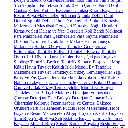
Dosya
Etiketlik
Okul Malzemeleri
Yazı Tahtası
Tahta Silgisi
Sıvı Yapıştırıcılar
Tebeşir
Suluk
Resim Çantası
Pano
Okul
Çantası
Kalem Kutusu
Beslenme Çantası
Resim Boyaları ve
Resim Boya Malzemeleri
Selobant
Ajanda
Defter
Okul
Defteri
Spiralli Defter
Fihrist
Not Defteri
Bloknot
Kırtasiye
Malzemeleri
Masaüstü Gereçleri
Kırtasiye Kağıt Ürünleri
Kırtasiye Seti
Kalem ve Yazı Gereçleri
Koli Bandı Makinesi
Para Makineleri
Para Çekmeceleri
Para Sayma Makineleri
Ofis Sarf Ürünleri
Evrak İmha Makineleri
Laminasyon
Makineleri
Barkod Okuyucu
Temizlik Gereçleri ve
Ekipmanları
Temizlik Eldiveni
Temizlik Kovası
Temizlik,
Ovma Teli
Tüy Toplama Ürünleri
Faraş
Çekpas
Fırça ve
Süpürge
Temizlik Bezleri
Temizlik Süngeri
Paspas ve Mop
Kâğıt Havlu
Tuvalet Kağıdı
Islak Mendil
Ev Temizlik
Malzemeleri
Tuvalet Temizleyici
Yüzey Temizleyiciler
Yağ,
Kireç ve Pas Çözücüler
Çubuklu Oda Kokusu
Oda Kokusu
Halı Temizleyiciler
Ahşap Temizleyiciler ve Bakım Ürünleri
Cam ve Parlak Yüzey Temizleyiciler
Mutfak ve Banyo
Temizleyiciler
Bulaşık Makinesi Deterjanı
Yumuşatıcı
Çamaşır Deterjanı
Elde Bulaşık Deterjanı
Çamaşır Leke
Çıkarıcılar
Kolonya
Pazar Arabası ve Çantası
Eğlence
Ürünleri
Parti Malzemeleri
Puzzle
Hobi Malzemeleri
Hobi
Boya ve Resim Malzemeleri
Ahşap Boyaları
Akrilik Boyalar
Sulu Boya
Yağlı Boya Seti
Eskitme Boyası
Cam ve Seramik
Boyaları
Metalik Boya
Şövale
Kumaş Boyaları
Resim Fırçası