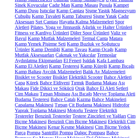
Sinek Kovucular
Çadır Matı
Kamp Masası
Pusula
Kampet
Kamp Duşu
Isıtıcılar
Kamp Çantası
Şişme Yastık
Magnezyum
Çubuğu
Kamp Tuvaleti
Kamp Taburesi
Şişme Yatak
Çadır
Aksesuarı
Sırt Çantası
Hayatta Kalma Malzemeleri
Spor
Aletleri
Pilates, Yoga ve Jimnastik
Ağırlık ve Halter Ürünleri
Fitness ve Kardiyo Ürünleri
Diğer Spor Ürünleri
Valiz ve
Bavul
Kamp Mutfak Malzemeleri
Termal Çanta
Matara
Kamp Yemek Pişirme Seti
Kamp Buzluk ve Soğutucu
Ürünler
Kamp Demliği
Kamp Tavası
Kamp Ocağı
Kamp
Mutfak Aksesuarları
Çakmak ve Yakıcılar
Termoslar
Aydınlatma Ekipmanları
El Feneri
Işıldak
Kafa Lambası
Kamp El Aletleri
Kamp Testeresi
Kamp Küreği
Kamp Bıçağı
Kamp Baltası
Avcılık Malzemeleri
Balık Av Malzemeleri
Bisiklet ve Scooter
Bisiklet
Elektrikli Scooter
Bahçe Aletleri
Çapa
Kürek
Bahçe Eldiveni
Tırmık
Budama Makası
Aşı
Makası
Fide Dikici ve Sökücü
Orak
Bahçe El Aleti Setleri
Çim Makası
Tırpan Misinası
Aşı Bıçağı
Meyve Toplama Aleti
Budama Testeresi
Bahçe Çatalı
Kazma
Bahçe Makineleri
Çapalama Makinesi
Tırpan
Çit Budama Makinesi
Hidrofor
Yaprak Toplama Makinesi
Motorlu Testere
Elektrikli
Testereler
Benzinli Testereler
Testere Zincirleri ve Yağları
Çim
Biçme Makinesi
Benzinli Çim Biçme Makinesi
Elektrikli Çim
Biçme Makinesi
Kenar Kesme Makinesi
Çim Biçme Yedek
Parça
Pompa
Santrifüj Pompa
Dalgıç Pompası
Bahçe