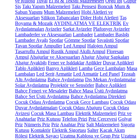
ve Rulosu
Tuval
El İşi & Tekstil Malzemeleri
Örgü İpi
Güpür
Şiş
Takı Yapım Malzemeleri
Takı Pensesi
Boncuk
Mum &
Sabun Yapımı
Mum Malzemeleri
Hobi Aletleri ve
Aksesuarları
Silikon Tabancaları
Diğer Hobi Aletleri
Taş
Boyama & Mozaik
AYDINLATMA VE ELEKTRİK
Ev
Aydınlatmaları
Avizeler
Sarkıt Avizeler
Plafonyer Avizeler
Lambaderler ve Aksesuarları
Lambader
Lambader Başlığı
Lambader Ayağı
Spotlar
Gömme Spotlar
Sıvaüstü Spotlar
Tavan Spotlar
Ampuller
Led Ampul
Halojen Ampul
Tasarruflu Ampul
Rustik Ampul
Akıllı Ampul
Floresan
Ampul
Abajurlar ve Aksesuarları
Abajur
Abajur Şapkaları
Abajur Ayaklığı
Fener ve Işıldaklar
Aplikler
Duvar Aplikleri
Tablo Aplikleri
Banyo Aplikleri
Lamba
Gece Lambaları
Masa
Lambaları
Led Şerit
Armatür
Led Armatür
Led Panel
Tezgah
Altı Aydınlatma
Bahçe Aydınlatma
Dış Mekan Aydınlatmalar
Solar Aydınlatma
Projektör ve Sensörler
Bahçe Aplikleri
Bahçe Feneri ve Meşaleler
Bahçe Masa Üstü Aydınlatma
Bahçe Set Üstü Aydınlatma
Bahçe Aydınlatma Direkleri
Çocuk Odası Aydınlatma
Çocuk Gece Lambası
Çocuk Odası
Duvar Aydınlatmaları
Çocuk Odası Abajuru
Çocuk Odası
Avizesi
Çocuk Masa Lambası
Elektrik Malzemeleri
Priz ve
Anahtarlar
Priz Kutusu
Telefon Prizi
Priz Çerçevesi
Golyat
Priz
Nümeris Priz
Priz
Anahtar Priz
Şalt Malzemeleri
Sigorta
Kutusu
Kontaktör
Elektrik Sigortası
Şalter
Kaçak Akım
Rölesi
Elektrik Sayacı
Uzatma Kablosu ve Grup Priz
Uzatma