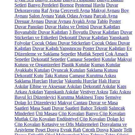
Setleri
Banyo Perdeleri
Bornoz
Peştemal
Havlu
Duvar
Dekorasyonu
Raf
Ayna
Çerçeveli Ayna
Makyaj Aynası
Boy
Aynası
Salon Aynası
Yatak Odası Aynası
Parçalı Ayna
Dresuar Aynası
Duvar Aynası
Ayaklı Ayna
Tablo
Poster
Duvar Panoları
Duvar Halısı ve Örtüsü
Duvar Kağıtları
Boyanabilir Duvar Kağıtları
3 Boyutlu Duvar Kağıtları
Duvar
Stickerları ve Etiketleri
Dekoratif Duvar Kağıtları
Yapışkanlı
Folyolar
Çocuk Odası Duvar Stickerları
Çocuk Odası Duvar
Kağıtları
Duvar Kağıdı Yapıştırıcısı
Poster Duvar Kağıtları
Ev
Düzenleme ve Saklama
Sepetler
Mutfak Sepeti
Çok Amaçlı
Sepetler
Dekoratif Sepetler
Çamaşır Sepetleri
Kutular
Makyaj
Kutusu ve Organizerleri
Plastik Kutular
Kumaş Kutular
Ayakkabı Kutuları
Oyuncak Kutuları
Saklama Kutusu
Dekoratif Kutu
Takı Kutusu
Çamaşır Kurutma Askısı
Saklama Hurçları
Hurçlar
Vakumlu Hurçlar
Halı Hurcu
Askılar
Elbise ve Aksesuar Askıları
Dekoratif Askılar
Kapı
Arkası Askıları
Yapışkanlı Askılar
Vestiyer Askısı
Takı Askısı
Bavul İçi Düzenleyici
Kurutma Makinesi Topu
Şemsiye
Dolap İçi Düzenleyici
Makyaj Çantası
Duvar ve Masa
Saatleri
Masa Saati
Duvar Saatleri
Bahçe Tekstili
Salıncak
Minderleri
Ütü Masası
Çöp Kovaları
Banyo Çöp Kovaları
Mutfak Çöp Kovaları
Endüstriyel Çöp Kovaları
Dolap İçi
Çöp Kovaları
Kırtasiye ve Ofis Malzemeleri
Dosyalama ve
Arşivleme
Poşet Dosya
Evrak Rafı
Çıtçıtlı Dosya
Klasör
Telli