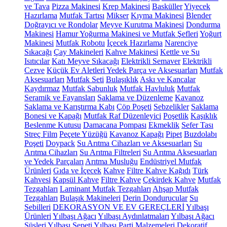
ve Tava
Pizza Makinesi
Krep Makinesi
Basküller
Yiyecek
Hazırlama
Mutfak Tartısı
Mikser
Kıyma Makinesi
Blender
Doğrayıcı ve Rondolar
Meyve Kurutma Makinesi
Dondurma
Makinesi
Hamur Yoğurma Makinesi ve Mutfak Şefleri
Yoğurt
Makinesi
Mutfak Robotu
İçecek Hazırlama
Narenciye
Sıkacağı
Çay Makineleri
Kahve Makinesi
Kettle ve Su
Isıtıcılar
Katı Meyve Sıkacağı
Elektrikli Semaver
Elektrikli
Cezve
Küçük Ev Aletleri Yedek Parça ve Aksesuarları
Mutfak
Aksesuarları
Mutfak Seti
Bulaşıklık
Askı ve Kancalar
Kaydırmaz
Mutfak Sabunluk
Mutfak Havluluk
Mutfak
Seramik ve Fayansları
Saklama ve Düzenleme
Kavanoz
Saklama ve Karıştırma Kabı
Çöp Poşeti
Sebzelikler
Saklama
Bonesi ve Kapağı
Mutfak Raf Düzenleyici
Poşetlik
Kaşıklık
Beslenme Kutusu
Damacana Pompası
Ekmeklik
Sefer Tası
Streç Film
Peçete Yüzüğü
Kavanoz Kapağı
Pipet
Buzdolabı
Poşeti
Doypack
Su Arıtma Cihazları ve Aksesuarları
Su
Arıtma Cihazları
Su Arıtma Filtreleri
Su Arıtma Aksesuarları
ve Yedek Parçaları
Arıtma Musluğu
Endüstriyel Mutfak
Ürünleri
Gıda ve İçecek
Kahve
Filtre Kahve Kağıdı
Türk
Kahvesi
Kapsül Kahve
Filtre Kahve
Çekirdek Kahve
Mutfak
Tezgahları
Laminant Mutfak Tezgahları
Ahşap Mutfak
Tezgahları
Bulaşık Makineleri
Derin Dondurucular
Su
Sebilleri
DEKORASYON VE EV GEREÇLERİ
Yılbaşı
Ürünleri
Yılbaşı Ağacı
Yılbaşı Aydınlatmaları
Yılbaşı Ağacı
Süsleri
Yılbaşı Sepeti
Yılbaşı Parti Malzemeleri
Dekoratif