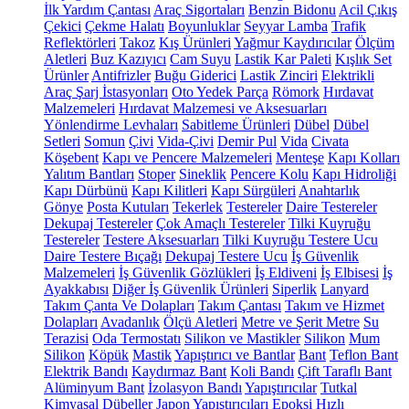
İlk Yardım Çantası
Araç Sigortaları
Benzin Bidonu
Acil Çıkış
Çekici
Çekme Halatı
Boyunluklar
Seyyar Lamba
Trafik
Reflektörleri
Takoz
Kış Ürünleri
Yağmur Kaydırıcılar
Ölçüm
Aletleri
Buz Kazıyıcı
Cam Suyu
Lastik Kar Paleti
Kışlık Set
Ürünler
Antifrizler
Buğu Giderici
Lastik Zinciri
Elektrikli
Araç Şarj İstasyonları
Oto Yedek Parça
Römork
Hırdavat
Malzemeleri
Hırdavat Malzemesi ve Aksesuarları
Yönlendirme Levhaları
Sabitleme Ürünleri
Dübel
Dübel
Setleri
Somun
Çivi
Vida-Çivi
Demir Pul
Vida
Civata
Köşebent
Kapı ve Pencere Malzemeleri
Menteşe
Kapı Kolları
Yalıtım Bantları
Stoper
Sineklik
Pencere Kolu
Kapı Hidroliği
Kapı Dürbünü
Kapı Kilitleri
Kapı Sürgüleri
Anahtarlık
Gönye
Posta Kutuları
Tekerlek
Testereler
Daire Testereler
Dekupaj Testereler
Çok Amaçlı Testereler
Tilki Kuyruğu
Testereler
Testere Aksesuarları
Tilki Kuyruğu Testere Ucu
Daire Testere Bıçağı
Dekupaj Testere Ucu
İş Güvenlik
Malzemeleri
İş Güvenlik Gözlükleri
İş Eldiveni
İş Elbisesi
İş
Ayakkabısı
Diğer İş Güvenlik Ürünleri
Siperlik
Lanyard
Takım Çanta Ve Dolapları
Takım Çantası
Takım ve Hizmet
Dolapları
Avadanlık
Ölçü Aletleri
Metre ve Şerit Metre
Su
Terazisi
Oda Termostatı
Silikon ve Mastikler
Silikon
Mum
Silikon
Köpük
Mastik
Yapıştırıcı ve Bantlar
Bant
Teflon Bant
Elektrik Bandı
Kaydırmaz Bant
Koli Bandı
Çift Taraflı Bant
Alüminyum Bant
İzolasyon Bandı
Yapıştırıcılar
Tutkal
Kimyasal Dübeller
Japon Yapıştırıcıları
Epoksi
Hızlı