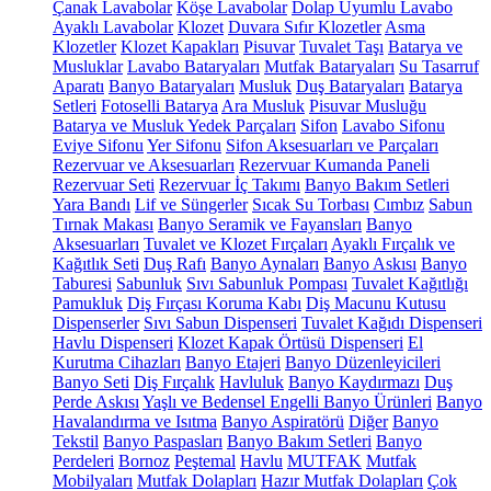
Çanak Lavabolar
Köşe Lavabolar
Dolap Uyumlu Lavabo
Ayaklı Lavabolar
Klozet
Duvara Sıfır Klozetler
Asma
Klozetler
Klozet Kapakları
Pisuvar
Tuvalet Taşı
Batarya ve
Musluklar
Lavabo Bataryaları
Mutfak Bataryaları
Su Tasarruf
Aparatı
Banyo Bataryaları
Musluk
Duş Bataryaları
Batarya
Setleri
Fotoselli Batarya
Ara Musluk
Pisuvar Musluğu
Batarya ve Musluk Yedek Parçaları
Sifon
Lavabo Sifonu
Eviye Sifonu
Yer Sifonu
Sifon Aksesuarları ve Parçaları
Rezervuar ve Aksesuarları
Rezervuar Kumanda Paneli
Rezervuar Seti
Rezervuar İç Takımı
Banyo Bakım Setleri
Yara Bandı
Lif ve Süngerler
Sıcak Su Torbası
Cımbız
Sabun
Tırnak Makası
Banyo Seramik ve Fayansları
Banyo
Aksesuarları
Tuvalet ve Klozet Fırçaları
Ayaklı Fırçalık ve
Kağıtlık Seti
Duş Rafı
Banyo Aynaları
Banyo Askısı
Banyo
Taburesi
Sabunluk
Sıvı Sabunluk Pompası
Tuvalet Kağıtlığı
Pamukluk
Diş Fırçası Koruma Kabı
Diş Macunu Kutusu
Dispenserler
Sıvı Sabun Dispenseri
Tuvalet Kağıdı Dispenseri
Havlu Dispenseri
Klozet Kapak Örtüsü Dispenseri
El
Kurutma Cihazları
Banyo Etajeri
Banyo Düzenleyicileri
Banyo Seti
Diş Fırçalık
Havluluk
Banyo Kaydırmazı
Duş
Perde Askısı
Yaşlı ve Bedensel Engelli Banyo Ürünleri
Banyo
Havalandırma ve Isıtma
Banyo Aspiratörü
Diğer
Banyo
Tekstil
Banyo Paspasları
Banyo Bakım Setleri
Banyo
Perdeleri
Bornoz
Peştemal
Havlu
MUTFAK
Mutfak
Mobilyaları
Mutfak Dolapları
Hazır Mutfak Dolapları
Çok