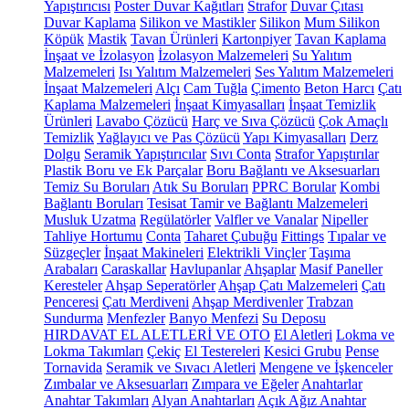
Yapıştırıcısı
Poster Duvar Kağıtları
Strafor
Duvar Çıtası
Duvar Kaplama
Silikon ve Mastikler
Silikon
Mum Silikon
Köpük
Mastik
Tavan Ürünleri
Kartonpiyer
Tavan Kaplama
İnşaat ve İzolasyon
İzolasyon Malzemeleri
Su Yalıtım
Malzemeleri
Isı Yalıtım Malzemeleri
Ses Yalıtım Malzemeleri
İnşaat Malzemeleri
Alçı
Cam Tuğla
Çimento
Beton Harcı
Çatı
Kaplama Malzemeleri
İnşaat Kimyasalları
İnşaat Temizlik
Ürünleri
Lavabo Çözücü
Harç ve Sıva Çözücü
Çok Amaçlı
Temizlik
Yağlayıcı ve Pas Çözücü
Yapı Kimyasalları
Derz
Dolgu
Seramik Yapıştırıcılar
Sıvı Conta
Strafor Yapıştırılar
Plastik Boru ve Ek Parçalar
Boru Bağlantı ve Aksesuarları
Temiz Su Boruları
Atık Su Boruları
PPRC Borular
Kombi
Bağlantı Boruları
Tesisat Tamir ve Bağlantı Malzemeleri
Musluk Uzatma
Regülatörler
Valfler ve Vanalar
Nipeller
Tahliye Hortumu
Conta
Taharet Çubuğu
Fittings
Tıpalar ve
Süzgeçler
İnşaat Makineleri
Elektrikli Vinçler
Taşıma
Arabaları
Caraskallar
Havlupanlar
Ahşaplar
Masif Paneller
Keresteler
Ahşap Seperatörler
Ahşap Çatı Malzemeleri
Çatı
Penceresi
Çatı Merdiveni
Ahşap Merdivenler
Trabzan
Sundurma
Menfezler
Banyo Menfezi
Su Deposu
HIRDAVAT EL ALETLERİ VE OTO
El Aletleri
Lokma ve
Lokma Takımları
Çekiç
El Testereleri
Kesici Grubu
Pense
Tornavida
Seramik ve Sıvacı Aletleri
Mengene ve İşkenceler
Zımbalar ve Aksesuarları
Zımpara ve Eğeler
Anahtarlar
Anahtar Takımları
Alyan Anahtarları
Açık Ağız Anahtar