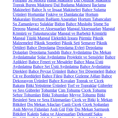
Pompası
Su Motoru
Hasat Makinesi
Dal Öğütme Makinesi
Toprak Burgu Makinesi
Dal Budama Makinesi
İlaçlama
Makineleri
Bahçe İş ve İnşaat Makineleri
Bahçe Sulama
Ürünleri
Hortumlar
Fıskiye ve Damlatıcılar
Hortum
Makaraları
Hortum Bağlantı Aparatları
Hortum Tabancaları
Su Zamanlayıcı
Sulaklar
Bidon
Bahçe Musluğu
Şişme Su
Deposu
Mangal ve Aksesuarları
Mangal Aksesuarları
Mangal
Kömürü ve Tutuşturucular
Mangal ve Barbekü
Kömürlü
Mangal
Tüplü Mangal
Elektrikli Izgara
Pürmüz
Piknik
Malzemeleri
Piknik Sepetleri
Piknik Seti
Semaver
Piknik
Örtüleri
Bahçe Depolama
Depolama Evleri
Depolama
Dolapları
Depolama Sandığı
Bahçe Aydınlatma
Dış Mekan
Aydınlatmalar
Solar Aydınlatma
Projektör ve Sensörler
Bahçe
Aplikleri
Bahçe Feneri ve Meşaleler
Bahçe Masa Üstü
Aydınlatma
Bahçe Set Üstü Aydınlatma
Bahçe Aydınlatma
Direkleri
Bahçe Peyzaj Ürünleri
Bahçe Yer Döşemeleri
Bahçe
Çit ve Bordürleri
Bahçe Filesi
Bahçe Gizleme Ağları
Bahçe
Dekorasyon Ürünleri
Bahçe Kovaları
Toprak ve Çiçek
Bakımı
Bitki Yetiştirme Ürünleri
Torf ve Topraklar
Gübreler
ve Sıvı Gübreler
Tohumlar
Çim Tohumu
Çiçek Tohumu
Sebze Tohumları
Bitki Tohumları
Meyve Tohumu
Bitki
Besinleri
Sera ve Sera Ekipmanları
Çiçek ve Bitki
İç Mekan
Bitkileri
Dış Mekan Ağaçları
Canlı Çiçek
Çiçek Soğanları
Aşılı Meyve Fidanları
Aşılı Gül
Fide
Dış Mekan Sarmaşık
Bitkileri
Kaktüs
Saksı ve Aksesuarları
Dekoratif Saksı