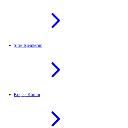
Şifre İşlemlerim
Koçtaş Kartım