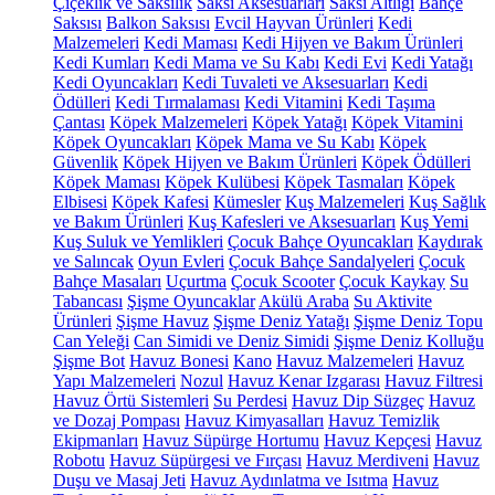
Çiçeklik ve Saksılık
Saksı Aksesuarları
Saksı Altlığı
Bahçe
Saksısı
Balkon Saksısı
Evcil Hayvan Ürünleri
Kedi
Malzemeleri
Kedi Maması
Kedi Hijyen ve Bakım Ürünleri
Kedi Kumları
Kedi Mama ve Su Kabı
Kedi Evi
Kedi Yatağı
Kedi Oyuncakları
Kedi Tuvaleti ve Aksesuarları
Kedi
Ödülleri
Kedi Tırmalaması
Kedi Vitamini
Kedi Taşıma
Çantası
Köpek Malzemeleri
Köpek Yatağı
Köpek Vitamini
Köpek Oyuncakları
Köpek Mama ve Su Kabı
Köpek
Güvenlik
Köpek Hijyen ve Bakım Ürünleri
Köpek Ödülleri
Köpek Maması
Köpek Kulübesi
Köpek Tasmaları
Köpek
Elbisesi
Köpek Kafesi
Kümesler
Kuş Malzemeleri
Kuş Sağlık
ve Bakım Ürünleri
Kuş Kafesleri ve Aksesuarları
Kuş Yemi
Kuş Suluk ve Yemlikleri
Çocuk Bahçe Oyuncakları
Kaydırak
ve Salıncak
Oyun Evleri
Çocuk Bahçe Sandalyeleri
Çocuk
Bahçe Masaları
Uçurtma
Çocuk Scooter
Çocuk Kaykay
Su
Tabancası
Şişme Oyuncaklar
Akülü Araba
Su Aktivite
Ürünleri
Şişme Havuz
Şişme Deniz Yatağı
Şişme Deniz Topu
Can Yeleği
Can Simidi ve Deniz Simidi
Şişme Deniz Kolluğu
Şişme Bot
Havuz Bonesi
Kano
Havuz Malzemeleri
Havuz
Yapı Malzemeleri
Nozul
Havuz Kenar Izgarası
Havuz Filtresi
Havuz Örtü Sistemleri
Su Perdesi
Havuz Dip Süzgeç
Havuz
ve Dozaj Pompası
Havuz Kimyasalları
Havuz Temizlik
Ekipmanları
Havuz Süpürge Hortumu
Havuz Kepçesi
Havuz
Robotu
Havuz Süpürgesi ve Fırçası
Havuz Merdiveni
Havuz
Duşu ve Masaj Jeti
Havuz Aydınlatma ve Isıtma
Havuz