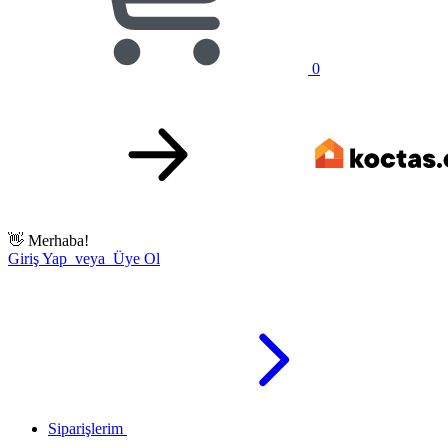
0
👋
Merhaba!
Giriş Yap veya Üye Ol
Siparişlerim