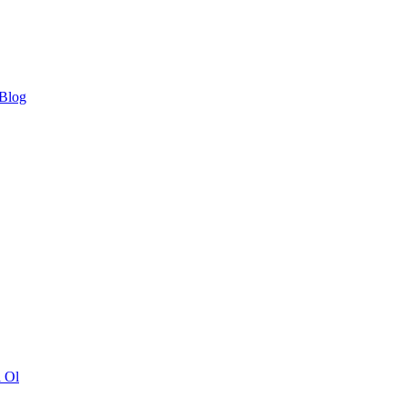
 Blog
ı Ol