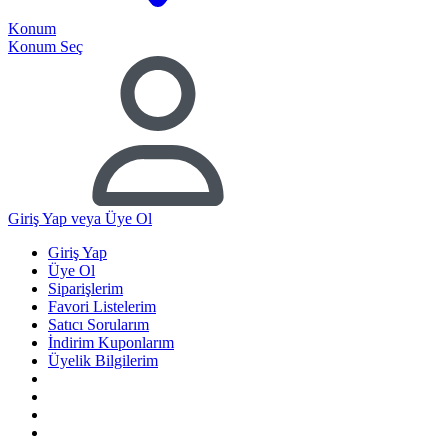
Konum
Konum Seç
Giriş Yap
veya Üye Ol
Giriş Yap
Üye Ol
Siparişlerim
Favori Listelerim
Satıcı Sorularım
İndirim Kuponlarım
Üyelik Bilgilerim