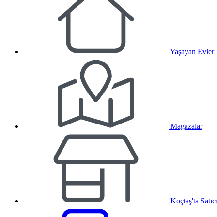
Yaşayan Evler
Mağazalar
Koçtaş'ta Satıc