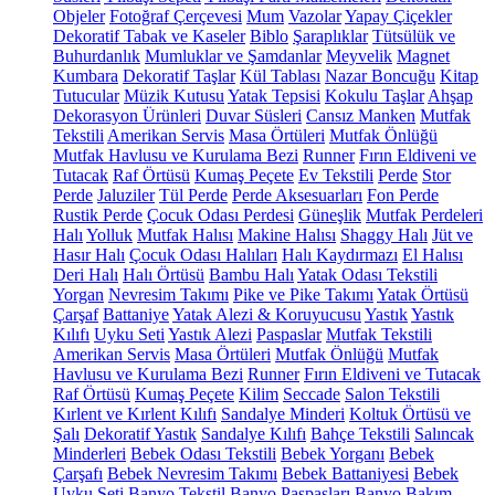
Objeler
Fotoğraf Çerçevesi
Mum
Vazolar
Yapay Çiçekler
Dekoratif Tabak ve Kaseler
Biblo
Şaraplıklar
Tütsülük ve
Buhurdanlık
Mumluklar ve Şamdanlar
Meyvelik
Magnet
Kumbara
Dekoratif Taşlar
Kül Tablası
Nazar Boncuğu
Kitap
Tutucular
Müzik Kutusu
Yatak Tepsisi
Kokulu Taşlar
Ahşap
Dekorasyon Ürünleri
Duvar Süsleri
Cansız Manken
Mutfak
Tekstili
Amerikan Servis
Masa Örtüleri
Mutfak Önlüğü
Mutfak Havlusu ve Kurulama Bezi
Runner
Fırın Eldiveni ve
Tutacak
Raf Örtüsü
Kumaş Peçete
Ev Tekstili
Perde
Stor
Perde
Jaluziler
Tül Perde
Perde Aksesuarları
Fon Perde
Rustik Perde
Çocuk Odası Perdesi
Güneşlik
Mutfak Perdeleri
Halı
Yolluk
Mutfak Halısı
Makine Halısı
Shaggy Halı
Jüt ve
Hasır Halı
Çocuk Odası Halıları
Halı Kaydırmazı
El Halısı
Deri Halı
Halı Örtüsü
Bambu Halı
Yatak Odası Tekstili
Yorgan
Nevresim Takımı
Pike ve Pike Takımı
Yatak Örtüsü
Çarşaf
Battaniye
Yatak Alezi & Koruyucusu
Yastık
Yastık
Kılıfı
Uyku Seti
Yastık Alezi
Paspaslar
Mutfak Tekstili
Amerikan Servis
Masa Örtüleri
Mutfak Önlüğü
Mutfak
Havlusu ve Kurulama Bezi
Runner
Fırın Eldiveni ve Tutacak
Raf Örtüsü
Kumaş Peçete
Kilim
Seccade
Salon Tekstili
Kırlent ve Kırlent Kılıfı
Sandalye Minderi
Koltuk Örtüsü ve
Şalı
Dekoratif Yastık
Sandalye Kılıfı
Bahçe Tekstili
Salıncak
Minderleri
Bebek Odası Tekstili
Bebek Yorganı
Bebek
Çarşafı
Bebek Nevresim Takımı
Bebek Battaniyesi
Bebek
Uyku Seti
Banyo Tekstil
Banyo Paspasları
Banyo Bakım