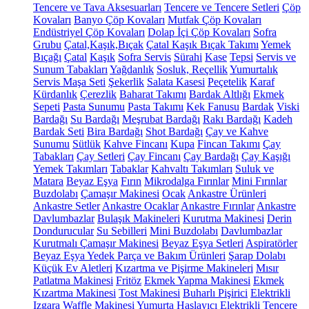
Tencere ve Tava Aksesuarları
Tencere ve Tencere Setleri
Çöp
Kovaları
Banyo Çöp Kovaları
Mutfak Çöp Kovaları
Endüstriyel Çöp Kovaları
Dolap İçi Çöp Kovaları
Sofra
Grubu
Çatal,Kaşık,Bıçak
Çatal Kaşık Bıçak Takımı
Yemek
Bıçağı
Çatal
Kaşık
Sofra Servis
Sürahi
Kase
Tepsi
Servis ve
Sunum Tabakları
Yağdanlık
Sosluk, Reçellik
Yumurtalık
Servis Maşa Seti
Şekerlik
Salata Kasesi
Peçetelik
Karaf
Kürdanlık
Çerezlik
Baharat Takımı
Bardak Altlığı
Ekmek
Sepeti
Pasta Sunumu
Pasta Takımı
Kek Fanusu
Bardak
Viski
Bardağı
Su Bardağı
Meşrubat Bardağı
Rakı Bardağı
Kadeh
Bardak Seti
Bira Bardağı
Shot Bardağı
Çay ve Kahve
Sunumu
Sütlük
Kahve Fincanı
Kupa
Fincan Takımı
Çay
Tabakları
Çay Setleri
Çay Fincanı
Çay Bardağı
Çay Kaşığı
Yemek Takımları
Tabaklar
Kahvaltı Takımları
Suluk ve
Matara
Beyaz Eşya
Fırın
Mikrodalga Fırınlar
Mini Fırınlar
Buzdolabı
Çamaşır Makinesi
Ocak
Ankastre Ürünleri
Ankastre Setler
Ankastre Ocaklar
Ankastre Fırınlar
Ankastre
Davlumbazlar
Bulaşık Makineleri
Kurutma Makinesi
Derin
Dondurucular
Su Sebilleri
Mini Buzdolabı
Davlumbazlar
Kurutmalı Çamaşır Makinesi
Beyaz Eşya Setleri
Aspiratörler
Beyaz Eşya Yedek Parça ve Bakım Ürünleri
Şarap Dolabı
Küçük Ev Aletleri
Kızartma ve Pişirme Makineleri
Mısır
Patlatma Makinesi
Fritöz
Ekmek Yapma Makinesi
Ekmek
Kızartma Makinesi
Tost Makinesi
Buharlı Pişirici
Elektrikli
Izgara
Waffle Makinesi
Yumurta Haşlayıcı
Elektrikli Tencere