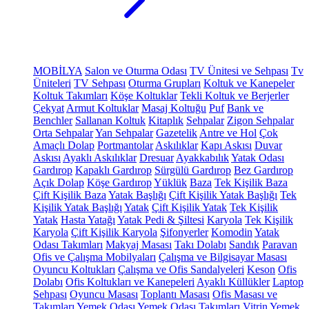
MOBİLYA
Salon ve Oturma Odası
TV Ünitesi ve Sehpası
Tv
Üniteleri
TV Sehpası
Oturma Grupları
Koltuk ve Kanepeler
Koltuk Takımları
Köşe Koltuklar
Tekli Koltuk ve Berjerler
Çekyat
Armut Koltuklar
Masaj Koltuğu
Puf
Bank ve
Benchler
Sallanan Koltuk
Kitaplık
Sehpalar
Zigon Sehpalar
Orta Sehpalar
Yan Sehpalar
Gazetelik
Antre ve Hol
Çok
Amaçlı Dolap
Portmantolar
Askılıklar
Kapı Askısı
Duvar
Askısı
Ayaklı Askılıklar
Dresuar
Ayakkabılık
Yatak Odası
Gardırop
Kapaklı Gardırop
Sürgülü Gardırop
Bez Gardırop
Açık Dolap
Köşe Gardırop
Yüklük
Baza
Tek Kişilik Baza
Çift Kişilik Baza
Yatak Başlığı
Çift Kişilik Yatak Başlığı
Tek
Kişilik Yatak Başlığı
Yatak
Çift Kişilik Yatak
Tek Kişilik
Yatak
Hasta Yatağı
Yatak Pedi & Şiltesi
Karyola
Tek Kişilik
Karyola
Çift Kişilik Karyola
Şifonyerler
Komodin
Yatak
Odası Takımları
Makyaj Masası
Takı Dolabı
Sandık
Paravan
Ofis ve Çalışma Mobilyaları
Çalışma ve Bilgisayar Masası
Oyuncu Koltukları
Çalışma ve Ofis Sandalyeleri
Keson
Ofis
Dolabı
Ofis Koltukları ve Kanepeleri
Ayaklı Küllükler
Laptop
Sehpası
Oyuncu Masası
Toplantı Masası
Ofis Masası ve
Takımları
Yemek Odası
Yemek Odası Takımları
Vitrin
Yemek