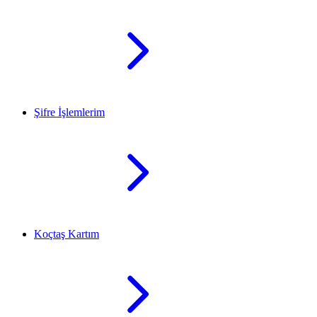
Şifre İşlemlerim
Koçtaş Kartım