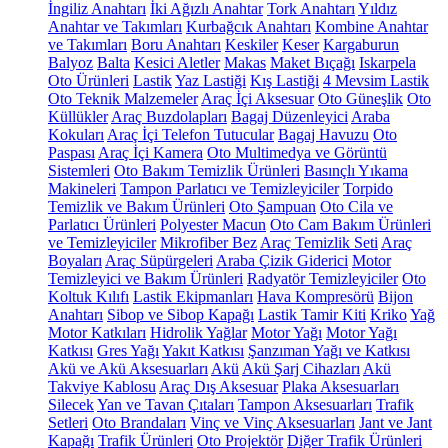
İngiliz Anahtarı
İki Ağızlı Anahtar
Tork Anahtarı
Yıldız
Anahtar ve Takımları
Kurbağcık Anahtarı
Kombine Anahtar
ve Takımları
Boru Anahtarı
Keskiler
Keser
Kargaburun
Balyoz
Balta
Kesici Aletler
Makas
Maket Bıçağı
Iskarpela
Oto Ürünleri
Lastik
Yaz Lastiği
Kış Lastiği
4 Mevsim Lastik
Oto Teknik Malzemeler
Araç İçi Aksesuar
Oto Güneşlik
Oto
Küllükler
Araç Buzdolapları
Bagaj Düzenleyici
Araba
Kokuları
Araç İçi Telefon Tutucular
Bagaj Havuzu
Oto
Paspası
Araç İçi Kamera
Oto Multimedya ve Görüntü
Sistemleri
Oto Bakım Temizlik Ürünleri
Basınçlı Yıkama
Makineleri
Tampon Parlatıcı ve Temizleyiciler
Torpido
Temizlik ve Bakım Ürünleri
Oto Şampuan
Oto Cila ve
Parlatıcı Ürünleri
Polyester Macun
Oto Cam Bakım Ürünleri
ve Temizleyiciler
Mikrofiber Bez
Araç Temizlik Seti
Araç
Boyaları
Araç Süpürgeleri
Araba Çizik Giderici
Motor
Temizleyici ve Bakım Ürünleri
Radyatör Temizleyiciler
Oto
Koltuk Kılıfı
Lastik Ekipmanları
Hava Kompresörü
Bijon
Anahtarı
Sibop ve Sibop Kapağı
Lastik Tamir Kiti
Kriko
Yağ
Motor Katkıları
Hidrolik Yağlar
Motor Yağı
Motor Yağı
Katkısı
Gres Yağı
Yakıt Katkısı
Şanzıman Yağı ve Katkısı
Akü ve Akü Aksesuarları
Akü
Akü Şarj Cihazları
Akü
Takviye Kablosu
Araç Dış Aksesuar
Plaka Aksesuarları
Silecek
Yan ve Tavan Çıtaları
Tampon Aksesuarları
Trafik
Setleri
Oto Brandaları
Vinç ve Vinç Aksesuarları
Jant ve Jant
Kapağı
Trafik Ürünleri
Oto Projektör
Diğer Trafik Ürünleri