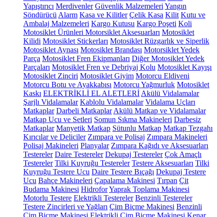
Yapıştırıcı
Merdivenler
Güvenlik Malzemeleri
Yangın
Söndürücü
Alarm
Kasa ve Kilitler
Çelik Kasa
Kilit
Kutu ve
Ambalaj Malzemeleri
Kargo Kutusu
Kargo Poşeti
Koli
Motosiklet Ürünleri
Motorsiklet Aksesuarları
Motosiklet
Kilidi
Motosiklet Stickerları
Motosiklet Rüzgarlık ve Siperlik
Motosiklet Aynası
Motosiklet Brandası
Motorsiklet Yedek
Parça
Motosiklet Fren Ekipmanları
Diğer Motosiklet Yedek
Parçaları
Motosiklet Fren ve Debriyaj Kolu
Motosiklet Kayışı
Motosiklet Zinciri
Motosiklet Giyim
Motorcu Eldiveni
Motorcu Botu ve Ayakkabısı
Motorcu Yağmurluk
Motosiklet
Kaskı
ELEKTRİKLİ EL ALETLERİ
Akülü Vidalamalar
Şarjlı Vidalamalar
Kablolu Vidalamalar
Vidalama Uçları
Matkaplar
Darbeli Matkaplar
Akülü Matkap ve Vidalamalar
Matkap Ucu ve Setleri
Somun Sıkma Makineleri
Darbesiz
Matkaplar
Manyetik Matkap
Sütunlu Matkap
Matkap Tezgahı
Kırıcılar ve Deliciler
Zımpara ve Polisaj
Zımpara Makineleri
Polisaj Makineleri
Planyalar
Zımpara Kağıdı ve Aksesuarları
Testereler
Daire Testereler
Dekupaj Testereler
Çok Amaçlı
Testereler
Tilki Kuyruğu Testereler
Testere Aksesuarları
Tilki
Kuyruğu Testere Ucu
Daire Testere Bıçağı
Dekupaj Testere
Ucu
Bahçe Makineleri
Çapalama Makinesi
Tırpan
Çit
Budama Makinesi
Hidrofor
Yaprak Toplama Makinesi
Motorlu Testere
Elektrikli Testereler
Benzinli Testereler
Testere Zincirleri ve Yağları
Çim Biçme Makinesi
Benzinli
Çim Biçme Makinesi
Elektrikli Çim Biçme Makinesi
Kenar