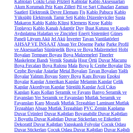
Kabloları
Çoklu Grup Prizleri
Kablolar
Kablo Aksesuarları
Akım Korumalı Priz
Kapı Zilleri
Pil ve Şarj Cihazları
Zaman
Saatleri
Elektronik Devre Elemanı
Fiş
Kablo Pabucu
Kablo
Yüksüğü
Elektronik Tamir Seti
Kablo Düzenleyiciler
Susta
Makaron Kablo
Kablo Klipsi
Klemens
Kroşe
Kablo
Toplayıcı
Kablo Kanalı
Adaptör
Duy
Buat Kutusu ve Kapağı
Aydınlatma Halatları ve Zincirleri
Enerji Sistemleri
Güneş
Paneli
Lityum Akü
Jel Akü
İnverter
Tavan Vantilatörleri
AHŞAP VE İNŞAAT
Ahşap Yer Döşeme
Parke
Parke Profil
ve Aksesuarları
Süpürgelik
Boya ve Boya Malzemeleri
Hobi
Boyaları
Tempare Boyası
Boya Malzemeleri
Tinerler
Maskeleme Bandı
Vernik
Spatula
Hışır Örtü
Duvar Macunu
Boya Fırçaları
Boya Rulosu
Mala
Boya
İç Cephe Boyalar
Dış
Cephe Boyalar
Astarlar
Metal Boyaları
Tavan Boyaları
Yağlı
Boyalar
Yalıtım Boyası
Sprey Boya
Kapı Boyası
Epoksi
Boyalar
Kapılar
Amerikan Kapılar
Melamin Kapılar
Çelik
Kapılar
Akordiyon Kapılar
Sürgülü Kapılar
Acil Çıkış
Kapıları
Kapı Kolları
Seramik ve Fayans
Banyo Seramik ve
Fayansları
Yer Seramik ve Fayansları
Mutfak Seramik ve
Fayansları
Karo
Mozaik
Mutfak Tezgahları
Laminant Mutfak
Tezgahları
Ahşap Mutfak Tezgahları
PVC Zemin Kaplama
Duvar Ürünleri
Duvar Kağıtları
Boyanabilir Duvar Kağıtları
3 Boyutlu Duvar Kağıtları
Duvar Stickerları ve Etiketleri
Dekoratif Duvar Kağıtları
Yapışkanlı Folyolar
Çocuk Odası
Duvar Stickerları
Çocuk Odası Duvar Kağıtları
Duvar Kağıdı