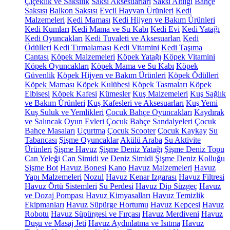
Çiçeklik ve Saksılık
Saksı Aksesuarları
Saksı Altlığı
Bahçe
Saksısı
Balkon Saksısı
Evcil Hayvan Ürünleri
Kedi
Malzemeleri
Kedi Maması
Kedi Hijyen ve Bakım Ürünleri
Kedi Kumları
Kedi Mama ve Su Kabı
Kedi Evi
Kedi Yatağı
Kedi Oyuncakları
Kedi Tuvaleti ve Aksesuarları
Kedi
Ödülleri
Kedi Tırmalaması
Kedi Vitamini
Kedi Taşıma
Çantası
Köpek Malzemeleri
Köpek Yatağı
Köpek Vitamini
Köpek Oyuncakları
Köpek Mama ve Su Kabı
Köpek
Güvenlik
Köpek Hijyen ve Bakım Ürünleri
Köpek Ödülleri
Köpek Maması
Köpek Kulübesi
Köpek Tasmaları
Köpek
Elbisesi
Köpek Kafesi
Kümesler
Kuş Malzemeleri
Kuş Sağlık
ve Bakım Ürünleri
Kuş Kafesleri ve Aksesuarları
Kuş Yemi
Kuş Suluk ve Yemlikleri
Çocuk Bahçe Oyuncakları
Kaydırak
ve Salıncak
Oyun Evleri
Çocuk Bahçe Sandalyeleri
Çocuk
Bahçe Masaları
Uçurtma
Çocuk Scooter
Çocuk Kaykay
Su
Tabancası
Şişme Oyuncaklar
Akülü Araba
Su Aktivite
Ürünleri
Şişme Havuz
Şişme Deniz Yatağı
Şişme Deniz Topu
Can Yeleği
Can Simidi ve Deniz Simidi
Şişme Deniz Kolluğu
Şişme Bot
Havuz Bonesi
Kano
Havuz Malzemeleri
Havuz
Yapı Malzemeleri
Nozul
Havuz Kenar Izgarası
Havuz Filtresi
Havuz Örtü Sistemleri
Su Perdesi
Havuz Dip Süzgeç
Havuz
ve Dozaj Pompası
Havuz Kimyasalları
Havuz Temizlik
Ekipmanları
Havuz Süpürge Hortumu
Havuz Kepçesi
Havuz
Robotu
Havuz Süpürgesi ve Fırçası
Havuz Merdiveni
Havuz
Duşu ve Masaj Jeti
Havuz Aydınlatma ve Isıtma
Havuz