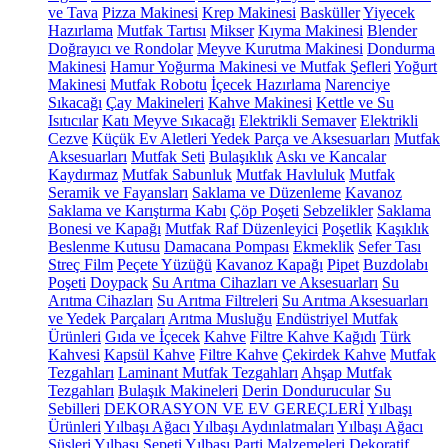
ve Tava
Pizza Makinesi
Krep Makinesi
Basküller
Yiyecek
Hazırlama
Mutfak Tartısı
Mikser
Kıyma Makinesi
Blender
Doğrayıcı ve Rondolar
Meyve Kurutma Makinesi
Dondurma
Makinesi
Hamur Yoğurma Makinesi ve Mutfak Şefleri
Yoğurt
Makinesi
Mutfak Robotu
İçecek Hazırlama
Narenciye
Sıkacağı
Çay Makineleri
Kahve Makinesi
Kettle ve Su
Isıtıcılar
Katı Meyve Sıkacağı
Elektrikli Semaver
Elektrikli
Cezve
Küçük Ev Aletleri Yedek Parça ve Aksesuarları
Mutfak
Aksesuarları
Mutfak Seti
Bulaşıklık
Askı ve Kancalar
Kaydırmaz
Mutfak Sabunluk
Mutfak Havluluk
Mutfak
Seramik ve Fayansları
Saklama ve Düzenleme
Kavanoz
Saklama ve Karıştırma Kabı
Çöp Poşeti
Sebzelikler
Saklama
Bonesi ve Kapağı
Mutfak Raf Düzenleyici
Poşetlik
Kaşıklık
Beslenme Kutusu
Damacana Pompası
Ekmeklik
Sefer Tası
Streç Film
Peçete Yüzüğü
Kavanoz Kapağı
Pipet
Buzdolabı
Poşeti
Doypack
Su Arıtma Cihazları ve Aksesuarları
Su
Arıtma Cihazları
Su Arıtma Filtreleri
Su Arıtma Aksesuarları
ve Yedek Parçaları
Arıtma Musluğu
Endüstriyel Mutfak
Ürünleri
Gıda ve İçecek
Kahve
Filtre Kahve Kağıdı
Türk
Kahvesi
Kapsül Kahve
Filtre Kahve
Çekirdek Kahve
Mutfak
Tezgahları
Laminant Mutfak Tezgahları
Ahşap Mutfak
Tezgahları
Bulaşık Makineleri
Derin Dondurucular
Su
Sebilleri
DEKORASYON VE EV GEREÇLERİ
Yılbaşı
Ürünleri
Yılbaşı Ağacı
Yılbaşı Aydınlatmaları
Yılbaşı Ağacı
Süsleri
Yılbaşı Sepeti
Yılbaşı Parti Malzemeleri
Dekoratif