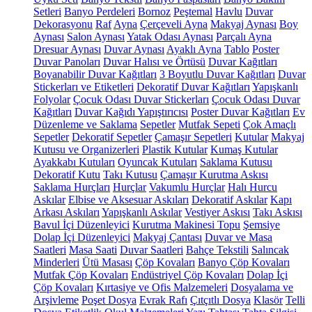
Setleri
Banyo Perdeleri
Bornoz
Peştemal
Havlu
Duvar
Dekorasyonu
Raf
Ayna
Çerçeveli Ayna
Makyaj Aynası
Boy
Aynası
Salon Aynası
Yatak Odası Aynası
Parçalı Ayna
Dresuar Aynası
Duvar Aynası
Ayaklı Ayna
Tablo
Poster
Duvar Panoları
Duvar Halısı ve Örtüsü
Duvar Kağıtları
Boyanabilir Duvar Kağıtları
3 Boyutlu Duvar Kağıtları
Duvar
Stickerları ve Etiketleri
Dekoratif Duvar Kağıtları
Yapışkanlı
Folyolar
Çocuk Odası Duvar Stickerları
Çocuk Odası Duvar
Kağıtları
Duvar Kağıdı Yapıştırıcısı
Poster Duvar Kağıtları
Ev
Düzenleme ve Saklama
Sepetler
Mutfak Sepeti
Çok Amaçlı
Sepetler
Dekoratif Sepetler
Çamaşır Sepetleri
Kutular
Makyaj
Kutusu ve Organizerleri
Plastik Kutular
Kumaş Kutular
Ayakkabı Kutuları
Oyuncak Kutuları
Saklama Kutusu
Dekoratif Kutu
Takı Kutusu
Çamaşır Kurutma Askısı
Saklama Hurçları
Hurçlar
Vakumlu Hurçlar
Halı Hurcu
Askılar
Elbise ve Aksesuar Askıları
Dekoratif Askılar
Kapı
Arkası Askıları
Yapışkanlı Askılar
Vestiyer Askısı
Takı Askısı
Bavul İçi Düzenleyici
Kurutma Makinesi Topu
Şemsiye
Dolap İçi Düzenleyici
Makyaj Çantası
Duvar ve Masa
Saatleri
Masa Saati
Duvar Saatleri
Bahçe Tekstili
Salıncak
Minderleri
Ütü Masası
Çöp Kovaları
Banyo Çöp Kovaları
Mutfak Çöp Kovaları
Endüstriyel Çöp Kovaları
Dolap İçi
Çöp Kovaları
Kırtasiye ve Ofis Malzemeleri
Dosyalama ve
Arşivleme
Poşet Dosya
Evrak Rafı
Çıtçıtlı Dosya
Klasör
Telli