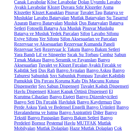
Çanak Lavabolar
Köşe Lavabolar
Dolap Uyumlu Lavabo
Ayaklı Lavabolar
Klozet
Duvara Sıfır Klozetler
Asma
Klozetler
Klozet Kapakları
Pisuvar
Tuvalet Taşı
Batarya ve
Musluklar
Lavabo Bataryaları
Mutfak Bataryaları
Su Tasarruf
Aparatı
Banyo Bataryaları
Musluk
Duş Bataryaları
Batarya
Setleri
Fotoselli Batarya
Ara Musluk
Pisuvar Musluğu
Batarya ve Musluk Yedek Parçaları
Sifon
Lavabo Sifonu
Eviye Sifonu
Yer Sifonu
Sifon Aksesuarları ve Parçaları
Rezervuar ve Aksesuarları
Rezervuar Kumanda Paneli
Rezervuar Seti
Rezervuar İç Takımı
Banyo Bakım Setleri
Yara Bandı
Lif ve Süngerler
Sıcak Su Torbası
Cımbız
Sabun
Tırnak Makası
Banyo Seramik ve Fayansları
Banyo
Aksesuarları
Tuvalet ve Klozet Fırçaları
Ayaklı Fırçalık ve
Kağıtlık Seti
Duş Rafı
Banyo Aynaları
Banyo Askısı
Banyo
Taburesi
Sabunluk
Sıvı Sabunluk Pompası
Tuvalet Kağıtlığı
Pamukluk
Diş Fırçası Koruma Kabı
Diş Macunu Kutusu
Dispenserler
Sıvı Sabun Dispenseri
Tuvalet Kağıdı Dispenseri
Havlu Dispenseri
Klozet Kapak Örtüsü Dispenseri
El
Kurutma Cihazları
Banyo Etajeri
Banyo Düzenleyicileri
Banyo Seti
Diş Fırçalık
Havluluk
Banyo Kaydırmazı
Duş
Perde Askısı
Yaşlı ve Bedensel Engelli Banyo Ürünleri
Banyo
Havalandırma ve Isıtma
Banyo Aspiratörü
Diğer
Banyo
Tekstil
Banyo Paspasları
Banyo Bakım Setleri
Banyo
Perdeleri
Bornoz
Peştemal
Havlu
MUTFAK
Mutfak
Mobilyaları
Mutfak Dolapları
Hazır Mutfak Dolapları
Çok