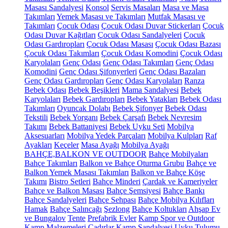
Masası Sandalyesi
Konsol
Servis Masaları
Masa ve Masa
Takımları
Yemek Masası ve Takımları
Mutfak Masası ve
Takımları
Çocuk Odası
Çocuk Odası Duvar Stickerları
Çocuk
Odası Duvar Kağıtları
Çocuk Odası Sandalyeleri
Çocuk
Odası Gardıropları
Çocuk Odası Masası
Çocuk Odası Bazası
Çocuk Odası Takımları
Çocuk Odası Komodini
Çocuk Odası
Karyolaları
Genç Odası
Genç Odası Takımları
Genç Odası
Komodini
Genç Odası Şifonyerleri
Genç Odası Bazaları
Genç Odası Gardıropları
Genç Odası Karyolaları
Ranza
Bebek Odası
Bebek Beşikleri
Mama Sandalyesi
Bebek
Karyolaları
Bebek Gardıropları
Bebek Yatakları
Bebek Odası
Takımları
Oyuncak Dolabı
Bebek Şifonyer
Bebek Odası
Tekstili
Bebek Yorganı
Bebek Çarşafı
Bebek Nevresim
Takımı
Bebek Battaniyesi
Bebek Uyku Seti
Mobilya
Aksesuarları
Mobilya Yedek Parçaları
Mobilya Kulpları
Raf
Ayakları
Keçeler
Masa Ayağı
Mobilya Ayağı
BAHÇE,BALKON VE OUTDOOR
Bahçe Mobilyaları
Bahçe Takımları
Balkon ve Bahçe Oturma Grubu
Bahçe ve
Balkon Yemek Masası Takımları
Balkon ve Bahçe Köşe
Takımı
Bistro Setleri
Bahçe Minderi
Çardak ve Kameriyeler
Bahçe ve Balkon Masası
Bahçe Şemsiyesi
Bahçe Bankı
Bahçe Sandalyeleri
Bahçe Sehpası
Bahçe Mobilya Kılıfları
Hamak
Bahçe Salıncağı
Şezlong
Bahçe Koltukları
Ahşap Ev
ve Bungalov
Tente
Prefabrik Evler
Kamp Spor ve Outdoor
Kamp Malzemeleri
Çadırlar
Kamp Sandalyesi
Uyku Tulumu