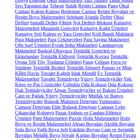
Dosya
Etiketlik
Okul Malzemeleri
Yazı Tahtası
Tahta Silgisi
Sıvı Yapıştırıcılar
Tebeşir
Suluk
Resim Çantası
Pano
Okul
Çantası
Kalem Kutusu
Beslenme Çantası
Resim Boyaları ve
Resim Boya Malzemeleri
Selobant
Ajanda
Defter
Okul
Defteri
Spiralli Defter
Fihrist
Not Defteri
Bloknot
Kırtasiye
Malzemeleri
Masaüstü Gereçleri
Kırtasiye Kağıt Ürünleri
Kırtasiye Seti
Kalem ve Yazı Gereçleri
Koli Bandı Makinesi
Para Makineleri
Para Çekmeceleri
Para Sayma Makineleri
Ofis Sarf Ürünleri
Evrak İmha Makineleri
Laminasyon
Makineleri
Barkod Okuyucu
Temizlik Gereçleri ve
Ekipmanları
Temizlik Eldiveni
Temizlik Kovası
Temizlik,
Ovma Teli
Tüy Toplama Ürünleri
Faraş
Çekpas
Fırça ve
Süpürge
Temizlik Bezleri
Temizlik Süngeri
Paspas ve Mop
Kâğıt Havlu
Tuvalet Kağıdı
Islak Mendil
Ev Temizlik
Malzemeleri
Tuvalet Temizleyici
Yüzey Temizleyiciler
Yağ,
Kireç ve Pas Çözücüler
Çubuklu Oda Kokusu
Oda Kokusu
Halı Temizleyiciler
Ahşap Temizleyiciler ve Bakım Ürünleri
Cam ve Parlak Yüzey Temizleyiciler
Mutfak ve Banyo
Temizleyiciler
Bulaşık Makinesi Deterjanı
Yumuşatıcı
Çamaşır Deterjanı
Elde Bulaşık Deterjanı
Çamaşır Leke
Çıkarıcılar
Kolonya
Pazar Arabası ve Çantası
Eğlence
Ürünleri
Parti Malzemeleri
Puzzle
Hobi Malzemeleri
Hobi
Boya ve Resim Malzemeleri
Ahşap Boyaları
Akrilik Boyalar
Sulu Boya
Yağlı Boya Seti
Eskitme Boyası
Cam ve Seramik
Boyaları
Metalik Boya
Şövale
Kumaş Boyaları
Resim Fırçası