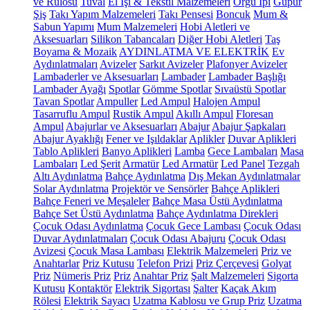
ve Rulosu
Tuval
El İşi & Tekstil Malzemeleri
Örgü İpi
Güpür
Şiş
Takı Yapım Malzemeleri
Takı Pensesi
Boncuk
Mum &
Sabun Yapımı
Mum Malzemeleri
Hobi Aletleri ve
Aksesuarları
Silikon Tabancaları
Diğer Hobi Aletleri
Taş
Boyama & Mozaik
AYDINLATMA VE ELEKTRİK
Ev
Aydınlatmaları
Avizeler
Sarkıt Avizeler
Plafonyer Avizeler
Lambaderler ve Aksesuarları
Lambader
Lambader Başlığı
Lambader Ayağı
Spotlar
Gömme Spotlar
Sıvaüstü Spotlar
Tavan Spotlar
Ampuller
Led Ampul
Halojen Ampul
Tasarruflu Ampul
Rustik Ampul
Akıllı Ampul
Floresan
Ampul
Abajurlar ve Aksesuarları
Abajur
Abajur Şapkaları
Abajur Ayaklığı
Fener ve Işıldaklar
Aplikler
Duvar Aplikleri
Tablo Aplikleri
Banyo Aplikleri
Lamba
Gece Lambaları
Masa
Lambaları
Led Şerit
Armatür
Led Armatür
Led Panel
Tezgah
Altı Aydınlatma
Bahçe Aydınlatma
Dış Mekan Aydınlatmalar
Solar Aydınlatma
Projektör ve Sensörler
Bahçe Aplikleri
Bahçe Feneri ve Meşaleler
Bahçe Masa Üstü Aydınlatma
Bahçe Set Üstü Aydınlatma
Bahçe Aydınlatma Direkleri
Çocuk Odası Aydınlatma
Çocuk Gece Lambası
Çocuk Odası
Duvar Aydınlatmaları
Çocuk Odası Abajuru
Çocuk Odası
Avizesi
Çocuk Masa Lambası
Elektrik Malzemeleri
Priz ve
Anahtarlar
Priz Kutusu
Telefon Prizi
Priz Çerçevesi
Golyat
Priz
Nümeris Priz
Priz
Anahtar Priz
Şalt Malzemeleri
Sigorta
Kutusu
Kontaktör
Elektrik Sigortası
Şalter
Kaçak Akım
Rölesi
Elektrik Sayacı
Uzatma Kablosu ve Grup Priz
Uzatma