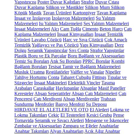
Yapıştırıcısı
Poster Duvar Kağıtları
Strafor
Duvar Çıtası
Duvar Kaplama
Silikon ve Mastikler
Silikon
Mum Silikon
Köpük
Mastik
Tavan Ürünleri
Kartonpiyer
Tavan Kaplama
İnşaat ve İzolasyon
İzolasyon Malzemeleri
Su Yalıtım
Malzemeleri
Isı Yalıtım Malzemeleri
Ses Yalıtım Malzemeleri
İnşaat Malzemeleri
Alçı
Cam Tuğla
Çimento
Beton Harcı
Çatı
Kaplama Malzemeleri
İnşaat Kimyasalları
İnşaat Temizlik
Ürünleri
Lavabo Çözücü
Harç ve Sıva Çözücü
Çok Amaçlı
Temizlik
Yağlayıcı ve Pas Çözücü
Yapı Kimyasalları
Derz
Dolgu
Seramik Yapıştırıcılar
Sıvı Conta
Strafor Yapıştırılar
Plastik Boru ve Ek Parçalar
Boru Bağlantı ve Aksesuarları
Temiz Su Boruları
Atık Su Boruları
PPRC Borular
Kombi
Bağlantı Boruları
Tesisat Tamir ve Bağlantı Malzemeleri
Musluk Uzatma
Regülatörler
Valfler ve Vanalar
Nipeller
Tahliye Hortumu
Conta
Taharet Çubuğu
Fittings
Tıpalar ve
Süzgeçler
İnşaat Makineleri
Elektrikli Vinçler
Taşıma
Arabaları
Caraskallar
Havlupanlar
Ahşaplar
Masif Paneller
Keresteler
Ahşap Seperatörler
Ahşap Çatı Malzemeleri
Çatı
Penceresi
Çatı Merdiveni
Ahşap Merdivenler
Trabzan
Sundurma
Menfezler
Banyo Menfezi
Su Deposu
HIRDAVAT EL ALETLERİ VE OTO
El Aletleri
Lokma ve
Lokma Takımları
Çekiç
El Testereleri
Kesici Grubu
Pense
Tornavida
Seramik ve Sıvacı Aletleri
Mengene ve İşkenceler
Zımbalar ve Aksesuarları
Zımpara ve Eğeler
Anahtarlar
Anahtar Takımları
Alyan Anahtarları
Açık Ağız Anahtar