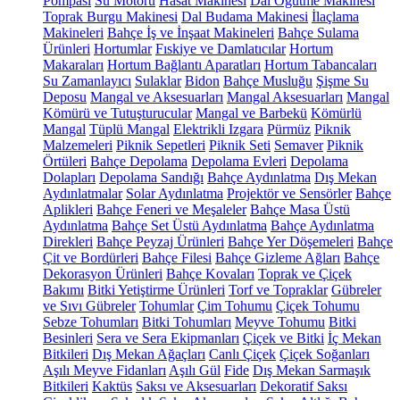
Pompası
Su Motoru
Hasat Makinesi
Dal Öğütme Makinesi
Toprak Burgu Makinesi
Dal Budama Makinesi
İlaçlama
Makineleri
Bahçe İş ve İnşaat Makineleri
Bahçe Sulama
Ürünleri
Hortumlar
Fıskiye ve Damlatıcılar
Hortum
Makaraları
Hortum Bağlantı Aparatları
Hortum Tabancaları
Su Zamanlayıcı
Sulaklar
Bidon
Bahçe Musluğu
Şişme Su
Deposu
Mangal ve Aksesuarları
Mangal Aksesuarları
Mangal
Kömürü ve Tutuşturucular
Mangal ve Barbekü
Kömürlü
Mangal
Tüplü Mangal
Elektrikli Izgara
Pürmüz
Piknik
Malzemeleri
Piknik Sepetleri
Piknik Seti
Semaver
Piknik
Örtüleri
Bahçe Depolama
Depolama Evleri
Depolama
Dolapları
Depolama Sandığı
Bahçe Aydınlatma
Dış Mekan
Aydınlatmalar
Solar Aydınlatma
Projektör ve Sensörler
Bahçe
Aplikleri
Bahçe Feneri ve Meşaleler
Bahçe Masa Üstü
Aydınlatma
Bahçe Set Üstü Aydınlatma
Bahçe Aydınlatma
Direkleri
Bahçe Peyzaj Ürünleri
Bahçe Yer Döşemeleri
Bahçe
Çit ve Bordürleri
Bahçe Filesi
Bahçe Gizleme Ağları
Bahçe
Dekorasyon Ürünleri
Bahçe Kovaları
Toprak ve Çiçek
Bakımı
Bitki Yetiştirme Ürünleri
Torf ve Topraklar
Gübreler
ve Sıvı Gübreler
Tohumlar
Çim Tohumu
Çiçek Tohumu
Sebze Tohumları
Bitki Tohumları
Meyve Tohumu
Bitki
Besinleri
Sera ve Sera Ekipmanları
Çiçek ve Bitki
İç Mekan
Bitkileri
Dış Mekan Ağaçları
Canlı Çiçek
Çiçek Soğanları
Aşılı Meyve Fidanları
Aşılı Gül
Fide
Dış Mekan Sarmaşık
Bitkileri
Kaktüs
Saksı ve Aksesuarları
Dekoratif Saksı