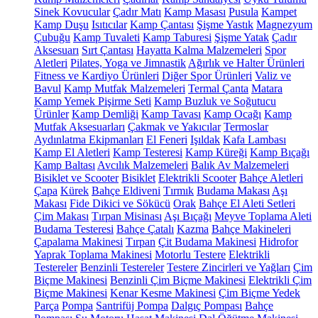
Sinek Kovucular
Çadır Matı
Kamp Masası
Pusula
Kampet
Kamp Duşu
Isıtıcılar
Kamp Çantası
Şişme Yastık
Magnezyum
Çubuğu
Kamp Tuvaleti
Kamp Taburesi
Şişme Yatak
Çadır
Aksesuarı
Sırt Çantası
Hayatta Kalma Malzemeleri
Spor
Aletleri
Pilates, Yoga ve Jimnastik
Ağırlık ve Halter Ürünleri
Fitness ve Kardiyo Ürünleri
Diğer Spor Ürünleri
Valiz ve
Bavul
Kamp Mutfak Malzemeleri
Termal Çanta
Matara
Kamp Yemek Pişirme Seti
Kamp Buzluk ve Soğutucu
Ürünler
Kamp Demliği
Kamp Tavası
Kamp Ocağı
Kamp
Mutfak Aksesuarları
Çakmak ve Yakıcılar
Termoslar
Aydınlatma Ekipmanları
El Feneri
Işıldak
Kafa Lambası
Kamp El Aletleri
Kamp Testeresi
Kamp Küreği
Kamp Bıçağı
Kamp Baltası
Avcılık Malzemeleri
Balık Av Malzemeleri
Bisiklet ve Scooter
Bisiklet
Elektrikli Scooter
Bahçe Aletleri
Çapa
Kürek
Bahçe Eldiveni
Tırmık
Budama Makası
Aşı
Makası
Fide Dikici ve Sökücü
Orak
Bahçe El Aleti Setleri
Çim Makası
Tırpan Misinası
Aşı Bıçağı
Meyve Toplama Aleti
Budama Testeresi
Bahçe Çatalı
Kazma
Bahçe Makineleri
Çapalama Makinesi
Tırpan
Çit Budama Makinesi
Hidrofor
Yaprak Toplama Makinesi
Motorlu Testere
Elektrikli
Testereler
Benzinli Testereler
Testere Zincirleri ve Yağları
Çim
Biçme Makinesi
Benzinli Çim Biçme Makinesi
Elektrikli Çim
Biçme Makinesi
Kenar Kesme Makinesi
Çim Biçme Yedek
Parça
Pompa
Santrifüj Pompa
Dalgıç Pompası
Bahçe