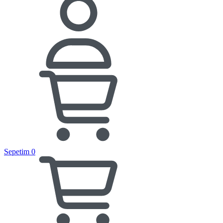
Sepetim
0