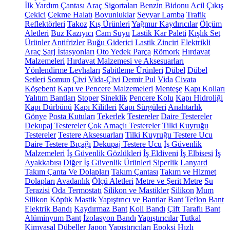
İlk Yardım Çantası
Araç Sigortaları
Benzin Bidonu
Acil Çıkış
Çekici
Çekme Halatı
Boyunluklar
Seyyar Lamba
Trafik
Reflektörleri
Takoz
Kış Ürünleri
Yağmur Kaydırıcılar
Ölçüm
Aletleri
Buz Kazıyıcı
Cam Suyu
Lastik Kar Paleti
Kışlık Set
Ürünler
Antifrizler
Buğu Giderici
Lastik Zinciri
Elektrikli
Araç Şarj İstasyonları
Oto Yedek Parça
Römork
Hırdavat
Malzemeleri
Hırdavat Malzemesi ve Aksesuarları
Yönlendirme Levhaları
Sabitleme Ürünleri
Dübel
Dübel
Setleri
Somun
Çivi
Vida-Çivi
Demir Pul
Vida
Civata
Köşebent
Kapı ve Pencere Malzemeleri
Menteşe
Kapı Kolları
Yalıtım Bantları
Stoper
Sineklik
Pencere Kolu
Kapı Hidroliği
Kapı Dürbünü
Kapı Kilitleri
Kapı Sürgüleri
Anahtarlık
Gönye
Posta Kutuları
Tekerlek
Testereler
Daire Testereler
Dekupaj Testereler
Çok Amaçlı Testereler
Tilki Kuyruğu
Testereler
Testere Aksesuarları
Tilki Kuyruğu Testere Ucu
Daire Testere Bıçağı
Dekupaj Testere Ucu
İş Güvenlik
Malzemeleri
İş Güvenlik Gözlükleri
İş Eldiveni
İş Elbisesi
İş
Ayakkabısı
Diğer İş Güvenlik Ürünleri
Siperlik
Lanyard
Takım Çanta Ve Dolapları
Takım Çantası
Takım ve Hizmet
Dolapları
Avadanlık
Ölçü Aletleri
Metre ve Şerit Metre
Su
Terazisi
Oda Termostatı
Silikon ve Mastikler
Silikon
Mum
Silikon
Köpük
Mastik
Yapıştırıcı ve Bantlar
Bant
Teflon Bant
Elektrik Bandı
Kaydırmaz Bant
Koli Bandı
Çift Taraflı Bant
Alüminyum Bant
İzolasyon Bandı
Yapıştırıcılar
Tutkal
Kimyasal Dübeller
Japon Yapıştırıcıları
Epoksi
Hızlı