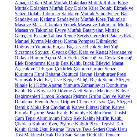
Amaçlı Dolap
Mini Mutfak Dolapları
Mutfak Rafları
Köşe
Mutfak Dolapları
Mutfak Boy Dolabı
Kiler Dolabı
Ekmek ve
Sebze Dolabı
Tabureler
Sandalye
Mutfak Sandalyeleri
Bar
Sandalyeleri
Katlanır Sandalyeler
Mutfak Köşe Takımları
Masa ve Masa Takımları
Yemek Masası ve Takımları
Mutfak
Masası ve Takımları
Eviye
Mutfak Bataryaları
Mutfak
Gereçleri
Kesme Tahtası
Rende
Servis Gereçleri
Patates Ezici
Manuel Kıyma Makinesi
Krema Pompası
Dilimleyici
Doğrayıcı
Yumurta Fırçası
Bıçak ve Bıçak Setleri
Yağ
Sıçratmaz
Soyucu, Oyacak
Ölçü Kabı ve Kaşığı
Merdane ve
Oklava
Hamur Açma Matı
Fındık Kıracağı ve Ceviz Kıracağı
Elek
Dondurma Kaşığı
Buz Kalıbı
Bıçak Bileyici Masat
Açacak ve Tirbuşon
Çekirdek Çıkarıcı
Çırpıcı
Sebze
Kurutucu
Huni
Baharat Öğütücü
Havan
Hamburger Presi
Sarımsak Ezici
Kaşık ve Kepçe Altlığı
Bıçak Standı
Süzgeç
Nihale
İçli Köfte Aparatı
Yumurta Zamanlayıcı
Dondurma
Kalıbı
Buz Kovası
Et Dövme Aleti
Sarma Makinesi
Kahve
Değirmenleri
Limon Sıkacağı
Pişirme Grubu
Çay ve Kahve
Demleme
French Press
Dripper
Chemex
Cezve
Çay Süzgeci
Demlik
Moka Pot
Çaydanlık
Kahve Filtresi
Sifon Kahve
Fırında Pişirme
Pasta Kalıbı
Kurabiye Kalıbı
Fırın Tepsisi
Cam Tepsi
Alüminyum Folyo
Kek Kalıbı
Muffin Kalıbı
Çikolata Kalıbı
Güveç
Pişirme Kağıdı
Pizza Tepsisi
Tart
Kalıbı
Ocak Üstü Pişirme
Tava ve Tava Setleri
Ocak Üstü
Tost Makinesi
Ocak Üstü Sac
Sahan
Düdüklü Tencere