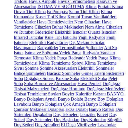
Trafosu
Havuz Ampulü
Havuz Termometresi
Karavan ve
Aksesuarları
ISITMA VE SOĞUTMA
Klima
Portatif Klima
Duvar Tipi Klima
Isı Pompası
Salon Tipi Klima
Klima
Kumandası
Kaset Tipi Klima
Kombi
Tavan Vantilatörleri
Vantilatörler
Hava Temizleyiciler
Nem Cihazları
Hava
Temizleme Cihazları
Buhar Makineleri
Nem Alma Cihazları
ve Rutubet Gidericiler
Elektrikli Isıtıcılar
Quartz Isıtıcılar
Infrared Isıtıcılar
Kule Tipi Isıtıcılar
Yağlı Radyatör
Fanlı
Isıtıcılar
Elektrikli Radyatörler
Dış Mekan Isıtıcılar
Havlupanlar
Radyatörler
Termosifonlar
Şofbenler
Ani Su
Isıtıcı
Isıtma ve Soğutma Yedek Parça
Radyatör Vanaları
Termostat
Klima Yedek Parça
Radyatör Yedek Parça
Klima
Temizleyicisi
Klima Temizleme Spreyi
Klima Temizleme
Sıvısı
Şömine
Şömine Aksesuarları
Elektrikli Şömineler
Bahçe Şömineleri
Bacasız Şömineler
Güneş Enerji Sistemleri
Soba
Doğalgaz Sobası
Kuzine Soba
Elektrikli Soba
Pelet
Soba
Soba Borusu ve Aksesuarları
Hava Perdesi
Doğalgaz
Tesisat Malzemeleri
Doğalgaz Hortumu
Doğalgaz Menfezleri
Tesisat Temizleme Sıvıları
Boyler
Kalorifer Kazanı
BANYO
Banyo Dolapları
Aynalı Banyo Dolabı
Banyo Boy Dolapları
Lavabolu Banyo Dolapları
Çok Amaçlı Banyo Dolapları
Çamaşır Makinesi Dolapları
Ecza Dolabı
Banyo Rafları
Duş
Sistemleri
Duşakabin
Duş Tekneleri
Jakuziler
Küvet
Duş
Setleri
Duş Sistemleri
Duş Başlıkları
Duş Kolonları
Sürgülü
Duş Setleri
Duş Spiralleri
El Duşu
Vitrifiyeler
Lavabolar