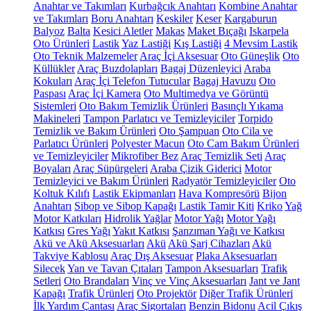
Anahtar ve Takımları
Kurbağcık Anahtarı
Kombine Anahtar
ve Takımları
Boru Anahtarı
Keskiler
Keser
Kargaburun
Balyoz
Balta
Kesici Aletler
Makas
Maket Bıçağı
Iskarpela
Oto Ürünleri
Lastik
Yaz Lastiği
Kış Lastiği
4 Mevsim Lastik
Oto Teknik Malzemeler
Araç İçi Aksesuar
Oto Güneşlik
Oto
Küllükler
Araç Buzdolapları
Bagaj Düzenleyici
Araba
Kokuları
Araç İçi Telefon Tutucular
Bagaj Havuzu
Oto
Paspası
Araç İçi Kamera
Oto Multimedya ve Görüntü
Sistemleri
Oto Bakım Temizlik Ürünleri
Basınçlı Yıkama
Makineleri
Tampon Parlatıcı ve Temizleyiciler
Torpido
Temizlik ve Bakım Ürünleri
Oto Şampuan
Oto Cila ve
Parlatıcı Ürünleri
Polyester Macun
Oto Cam Bakım Ürünleri
ve Temizleyiciler
Mikrofiber Bez
Araç Temizlik Seti
Araç
Boyaları
Araç Süpürgeleri
Araba Çizik Giderici
Motor
Temizleyici ve Bakım Ürünleri
Radyatör Temizleyiciler
Oto
Koltuk Kılıfı
Lastik Ekipmanları
Hava Kompresörü
Bijon
Anahtarı
Sibop ve Sibop Kapağı
Lastik Tamir Kiti
Kriko
Yağ
Motor Katkıları
Hidrolik Yağlar
Motor Yağı
Motor Yağı
Katkısı
Gres Yağı
Yakıt Katkısı
Şanzıman Yağı ve Katkısı
Akü ve Akü Aksesuarları
Akü
Akü Şarj Cihazları
Akü
Takviye Kablosu
Araç Dış Aksesuar
Plaka Aksesuarları
Silecek
Yan ve Tavan Çıtaları
Tampon Aksesuarları
Trafik
Setleri
Oto Brandaları
Vinç ve Vinç Aksesuarları
Jant ve Jant
Kapağı
Trafik Ürünleri
Oto Projektör
Diğer Trafik Ürünleri
İlk Yardım Çantası
Araç Sigortaları
Benzin Bidonu
Acil Çıkış