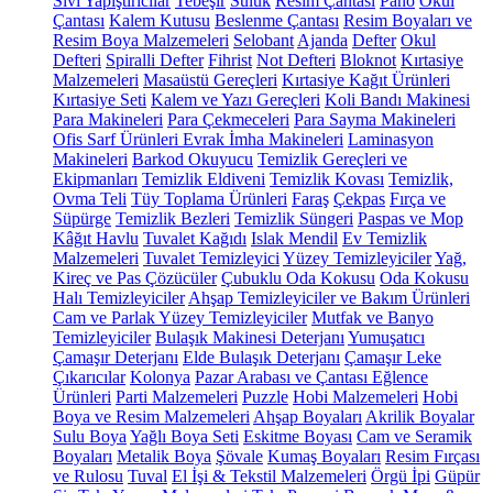
Sıvı Yapıştırıcılar
Tebeşir
Suluk
Resim Çantası
Pano
Okul
Çantası
Kalem Kutusu
Beslenme Çantası
Resim Boyaları ve
Resim Boya Malzemeleri
Selobant
Ajanda
Defter
Okul
Defteri
Spiralli Defter
Fihrist
Not Defteri
Bloknot
Kırtasiye
Malzemeleri
Masaüstü Gereçleri
Kırtasiye Kağıt Ürünleri
Kırtasiye Seti
Kalem ve Yazı Gereçleri
Koli Bandı Makinesi
Para Makineleri
Para Çekmeceleri
Para Sayma Makineleri
Ofis Sarf Ürünleri
Evrak İmha Makineleri
Laminasyon
Makineleri
Barkod Okuyucu
Temizlik Gereçleri ve
Ekipmanları
Temizlik Eldiveni
Temizlik Kovası
Temizlik,
Ovma Teli
Tüy Toplama Ürünleri
Faraş
Çekpas
Fırça ve
Süpürge
Temizlik Bezleri
Temizlik Süngeri
Paspas ve Mop
Kâğıt Havlu
Tuvalet Kağıdı
Islak Mendil
Ev Temizlik
Malzemeleri
Tuvalet Temizleyici
Yüzey Temizleyiciler
Yağ,
Kireç ve Pas Çözücüler
Çubuklu Oda Kokusu
Oda Kokusu
Halı Temizleyiciler
Ahşap Temizleyiciler ve Bakım Ürünleri
Cam ve Parlak Yüzey Temizleyiciler
Mutfak ve Banyo
Temizleyiciler
Bulaşık Makinesi Deterjanı
Yumuşatıcı
Çamaşır Deterjanı
Elde Bulaşık Deterjanı
Çamaşır Leke
Çıkarıcılar
Kolonya
Pazar Arabası ve Çantası
Eğlence
Ürünleri
Parti Malzemeleri
Puzzle
Hobi Malzemeleri
Hobi
Boya ve Resim Malzemeleri
Ahşap Boyaları
Akrilik Boyalar
Sulu Boya
Yağlı Boya Seti
Eskitme Boyası
Cam ve Seramik
Boyaları
Metalik Boya
Şövale
Kumaş Boyaları
Resim Fırçası
ve Rulosu
Tuval
El İşi & Tekstil Malzemeleri
Örgü İpi
Güpür