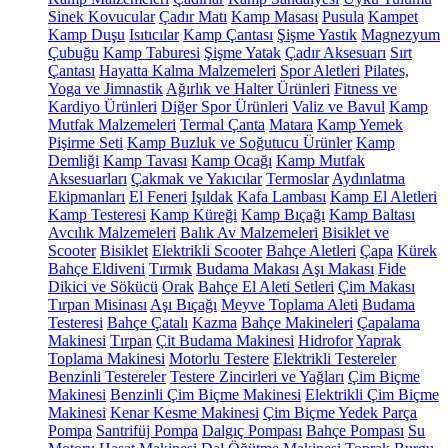
Sinek Kovucular
Çadır Matı
Kamp Masası
Pusula
Kampet
Kamp Duşu
Isıtıcılar
Kamp Çantası
Şişme Yastık
Magnezyum
Çubuğu
Kamp Taburesi
Şişme Yatak
Çadır Aksesuarı
Sırt
Çantası
Hayatta Kalma Malzemeleri
Spor Aletleri
Pilates,
Yoga ve Jimnastik
Ağırlık ve Halter Ürünleri
Fitness ve
Kardiyo Ürünleri
Diğer Spor Ürünleri
Valiz ve Bavul
Kamp
Mutfak Malzemeleri
Termal Çanta
Matara
Kamp Yemek
Pişirme Seti
Kamp Buzluk ve Soğutucu Ürünler
Kamp
Demliği
Kamp Tavası
Kamp Ocağı
Kamp Mutfak
Aksesuarları
Çakmak ve Yakıcılar
Termoslar
Aydınlatma
Ekipmanları
El Feneri
Işıldak
Kafa Lambası
Kamp El Aletleri
Kamp Testeresi
Kamp Küreği
Kamp Bıçağı
Kamp Baltası
Avcılık Malzemeleri
Balık Av Malzemeleri
Bisiklet ve
Scooter
Bisiklet
Elektrikli Scooter
Bahçe Aletleri
Çapa
Kürek
Bahçe Eldiveni
Tırmık
Budama Makası
Aşı Makası
Fide
Dikici ve Sökücü
Orak
Bahçe El Aleti Setleri
Çim Makası
Tırpan Misinası
Aşı Bıçağı
Meyve Toplama Aleti
Budama
Testeresi
Bahçe Çatalı
Kazma
Bahçe Makineleri
Çapalama
Makinesi
Tırpan
Çit Budama Makinesi
Hidrofor
Yaprak
Toplama Makinesi
Motorlu Testere
Elektrikli Testereler
Benzinli Testereler
Testere Zincirleri ve Yağları
Çim Biçme
Makinesi
Benzinli Çim Biçme Makinesi
Elektrikli Çim Biçme
Makinesi
Kenar Kesme Makinesi
Çim Biçme Yedek Parça
Pompa
Santrifüj Pompa
Dalgıç Pompası
Bahçe Pompası
Su