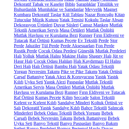
Dekoratif Tabak ve Kaseler
Biblo
Şaraplıklar
Tütsülük ve
Buhurdanlık
Mumluklar ve Şamdanlar
Meyvelik
Magnet
Kumbara
Dekoratif Taşlar
Kül Tablası
Nazar Boncuğu
Kitap
Tutucular
Müzik Kutusu
Yatak Tepsisi
Kokulu Taşlar
Ahşap
Dekorasyon Ürünleri
Duvar Süsleri
Cansız Manken
Mutfak
Tekstili
Amerikan Servis
Masa Örtüleri
Mutfak Önlüğü
Mutfak Havlusu ve Kurulama Bezi
Runner
Fırın Eldiveni ve
Tutacak
Raf Örtüsü
Kumaş Peçete
Ev Tekstili
Perde
Stor
Perde
Jaluziler
Tül Perde
Perde Aksesuarları
Fon Perde
Rustik Perde
Çocuk Odası Perdesi
Güneşlik
Mutfak Perdeleri
Halı
Yolluk
Mutfak Halısı
Makine Halısı
Shaggy Halı
Jüt ve
Hasır Halı
Çocuk Odası Halıları
Halı Kaydırmazı
El Halısı
Deri Halı
Halı Örtüsü
Bambu Halı
Yatak Odası Tekstili
Yorgan
Nevresim Takımı
Pike ve Pike Takımı
Yatak Örtüsü
Çarşaf
Battaniye
Yatak Alezi & Koruyucusu
Yastık
Yastık
Kılıfı
Uyku Seti
Yastık Alezi
Paspaslar
Mutfak Tekstili
Amerikan Servis
Masa Örtüleri
Mutfak Önlüğü
Mutfak
Havlusu ve Kurulama Bezi
Runner
Fırın Eldiveni ve Tutacak
Raf Örtüsü
Kumaş Peçete
Kilim
Seccade
Salon Tekstili
Kırlent ve Kırlent Kılıfı
Sandalye Minderi
Koltuk Örtüsü ve
Şalı
Dekoratif Yastık
Sandalye Kılıfı
Bahçe Tekstili
Salıncak
Minderleri
Bebek Odası Tekstili
Bebek Yorganı
Bebek
Çarşafı
Bebek Nevresim Takımı
Bebek Battaniyesi
Bebek
Uyku Seti
Banyo Tekstil
Banyo Paspasları
Banyo Bakım
Setleri
Banyo Perdeleri
Bornoz
Peştemal
Havlu
Duvar