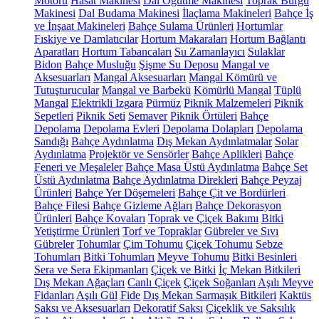
Motoru
Hasat Makinesi
Dal Öğütme Makinesi
Toprak Burgu
Makinesi
Dal Budama Makinesi
İlaçlama Makineleri
Bahçe İş
ve İnşaat Makineleri
Bahçe Sulama Ürünleri
Hortumlar
Fıskiye ve Damlatıcılar
Hortum Makaraları
Hortum Bağlantı
Aparatları
Hortum Tabancaları
Su Zamanlayıcı
Sulaklar
Bidon
Bahçe Musluğu
Şişme Su Deposu
Mangal ve
Aksesuarları
Mangal Aksesuarları
Mangal Kömürü ve
Tutuşturucular
Mangal ve Barbekü
Kömürlü Mangal
Tüplü
Mangal
Elektrikli Izgara
Pürmüz
Piknik Malzemeleri
Piknik
Sepetleri
Piknik Seti
Semaver
Piknik Örtüleri
Bahçe
Depolama
Depolama Evleri
Depolama Dolapları
Depolama
Sandığı
Bahçe Aydınlatma
Dış Mekan Aydınlatmalar
Solar
Aydınlatma
Projektör ve Sensörler
Bahçe Aplikleri
Bahçe
Feneri ve Meşaleler
Bahçe Masa Üstü Aydınlatma
Bahçe Set
Üstü Aydınlatma
Bahçe Aydınlatma Direkleri
Bahçe Peyzaj
Ürünleri
Bahçe Yer Döşemeleri
Bahçe Çit ve Bordürleri
Bahçe Filesi
Bahçe Gizleme Ağları
Bahçe Dekorasyon
Ürünleri
Bahçe Kovaları
Toprak ve Çiçek Bakımı
Bitki
Yetiştirme Ürünleri
Torf ve Topraklar
Gübreler ve Sıvı
Gübreler
Tohumlar
Çim Tohumu
Çiçek Tohumu
Sebze
Tohumları
Bitki Tohumları
Meyve Tohumu
Bitki Besinleri
Sera ve Sera Ekipmanları
Çiçek ve Bitki
İç Mekan Bitkileri
Dış Mekan Ağaçları
Canlı Çiçek
Çiçek Soğanları
Aşılı Meyve
Fidanları
Aşılı Gül
Fide
Dış Mekan Sarmaşık Bitkileri
Kaktüs
Saksı ve Aksesuarları
Dekoratif Saksı
Çiçeklik ve Saksılık