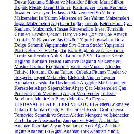
Duvar Kaplama
Silikon ve Mastikler
Silikon
Mum Silikon
Köpük
Mastik
Tavan Ürünleri
Kartonpiyer
Tavan Kaplama
İnşaat ve İzolasyon
İzolasyon Malzemeleri
Su Yalıtım
Malzemeleri
Isı Yalıtım Malzemeleri
Ses Yalıtım Malzemeleri
İnşaat Malzemeleri
Alçı
Cam Tuğla
Çimento
Beton Harcı
Çatı
Kaplama Malzemeleri
İnşaat Kimyasalları
İnşaat Temizlik
Ürünleri
Lavabo Çözücü
Harç ve Sıva Çözücü
Çok Amaçlı
Temizlik
Yağlayıcı ve Pas Çözücü
Yapı Kimyasalları
Derz
Dolgu
Seramik Yapıştırıcılar
Sıvı Conta
Strafor Yapıştırılar
Plastik Boru ve Ek Parçalar
Boru Bağlantı ve Aksesuarları
Temiz Su Boruları
Atık Su Boruları
PPRC Borular
Kombi
Bağlantı Boruları
Tesisat Tamir ve Bağlantı Malzemeleri
Musluk Uzatma
Regülatörler
Valfler ve Vanalar
Nipeller
Tahliye Hortumu
Conta
Taharet Çubuğu
Fittings
Tıpalar ve
Süzgeçler
İnşaat Makineleri
Elektrikli Vinçler
Taşıma
Arabaları
Caraskallar
Havlupanlar
Ahşaplar
Masif Paneller
Keresteler
Ahşap Seperatörler
Ahşap Çatı Malzemeleri
Çatı
Penceresi
Çatı Merdiveni
Ahşap Merdivenler
Trabzan
Sundurma
Menfezler
Banyo Menfezi
Su Deposu
HIRDAVAT EL ALETLERİ VE OTO
El Aletleri
Lokma ve
Lokma Takımları
Çekiç
El Testereleri
Kesici Grubu
Pense
Tornavida
Seramik ve Sıvacı Aletleri
Mengene ve İşkenceler
Zımbalar ve Aksesuarları
Zımpara ve Eğeler
Anahtarlar
Anahtar Takımları
Alyan Anahtarları
Açık Ağız Anahtar
İngiliz Anahtarı
İki Ağızlı Anahtar
Tork Anahtarı
Yıldız