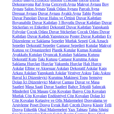
Dekorasyonu
Raf
Ayna
Çerçeveli Ayna
Makyaj Aynası
Boy
Aynası
Salon Aynası
Yatak Odası Aynası
Parçalı Ayna
Dresuar Aynası
Duvar Aynası
Ayaklı Ayna
Tablo
Poster
Duvar Panoları
Duvar Halısı ve Örtüsü
Duvar Kağıtları
Boyanabilir Duvar Kağıtları
3 Boyutlu Duvar Kağıtları
Duvar
Stickerları ve Etiketleri
Dekoratif Duvar Kağıtları
Yapışkanlı
Folyolar
Çocuk Odası Duvar Stickerları
Çocuk Odası Duvar
Kağıtları
Duvar Kağıdı Yapıştırıcısı
Poster Duvar Kağıtları
Ev
Düzenleme ve Saklama
Sepetler
Mutfak Sepeti
Çok Amaçlı
Sepetler
Dekoratif Sepetler
Çamaşır Sepetleri
Kutular
Makyaj
Kutusu ve Organizerleri
Plastik Kutular
Kumaş Kutular
Ayakkabı Kutuları
Oyuncak Kutuları
Saklama Kutusu
Dekoratif Kutu
Takı Kutusu
Çamaşır Kurutma Askısı
Saklama Hurçları
Hurçlar
Vakumlu Hurçlar
Halı Hurcu
Askılar
Elbise ve Aksesuar Askıları
Dekoratif Askılar
Kapı
Arkası Askıları
Yapışkanlı Askılar
Vestiyer Askısı
Takı Askısı
Bavul İçi Düzenleyici
Kurutma Makinesi Topu
Şemsiye
Dolap İçi Düzenleyici
Makyaj Çantası
Duvar ve Masa
Saatleri
Masa Saati
Duvar Saatleri
Bahçe Tekstili
Salıncak
Minderleri
Ütü Masası
Çöp Kovaları
Banyo Çöp Kovaları
Mutfak Çöp Kovaları
Endüstriyel Çöp Kovaları
Dolap İçi
Çöp Kovaları
Kırtasiye ve Ofis Malzemeleri
Dosyalama ve
Arşivleme
Poşet Dosya
Evrak Rafı
Çıtçıtlı Dosya
Klasör
Telli
Dosya
Etiketlik
Okul Malzemeleri
Yazı Tahtası
Tahta Silgisi