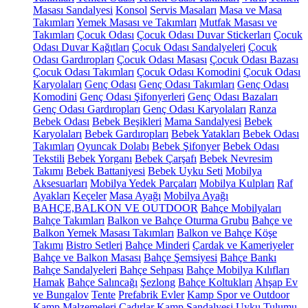
Masası Sandalyesi
Konsol
Servis Masaları
Masa ve Masa
Takımları
Yemek Masası ve Takımları
Mutfak Masası ve
Takımları
Çocuk Odası
Çocuk Odası Duvar Stickerları
Çocuk
Odası Duvar Kağıtları
Çocuk Odası Sandalyeleri
Çocuk
Odası Gardıropları
Çocuk Odası Masası
Çocuk Odası Bazası
Çocuk Odası Takımları
Çocuk Odası Komodini
Çocuk Odası
Karyolaları
Genç Odası
Genç Odası Takımları
Genç Odası
Komodini
Genç Odası Şifonyerleri
Genç Odası Bazaları
Genç Odası Gardıropları
Genç Odası Karyolaları
Ranza
Bebek Odası
Bebek Beşikleri
Mama Sandalyesi
Bebek
Karyolaları
Bebek Gardıropları
Bebek Yatakları
Bebek Odası
Takımları
Oyuncak Dolabı
Bebek Şifonyer
Bebek Odası
Tekstili
Bebek Yorganı
Bebek Çarşafı
Bebek Nevresim
Takımı
Bebek Battaniyesi
Bebek Uyku Seti
Mobilya
Aksesuarları
Mobilya Yedek Parçaları
Mobilya Kulpları
Raf
Ayakları
Keçeler
Masa Ayağı
Mobilya Ayağı
BAHÇE,BALKON VE OUTDOOR
Bahçe Mobilyaları
Bahçe Takımları
Balkon ve Bahçe Oturma Grubu
Bahçe ve
Balkon Yemek Masası Takımları
Balkon ve Bahçe Köşe
Takımı
Bistro Setleri
Bahçe Minderi
Çardak ve Kameriyeler
Bahçe ve Balkon Masası
Bahçe Şemsiyesi
Bahçe Bankı
Bahçe Sandalyeleri
Bahçe Sehpası
Bahçe Mobilya Kılıfları
Hamak
Bahçe Salıncağı
Şezlong
Bahçe Koltukları
Ahşap Ev
ve Bungalov
Tente
Prefabrik Evler
Kamp Spor ve Outdoor
Kamp Malzemeleri
Çadırlar
Kamp Sandalyesi
Uyku Tulumu