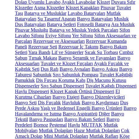
Dolap Uyumlu Lavabo
Ayaklı Lavabolar
Klozet
Duvara Sıfır
Klozetler
Asma Klozetler
Klozet Kapakları
Pisuvar
Tuvalet
Taşı
Batarya ve Musluklar
Lavabo Bataryaları
Mutfak
Bataryaları
Su Tasarruf Aparatı
Banyo Bataryaları
Musluk
Duş Bataryaları
Batarya Setleri
Fotoselli Batarya
Ara Musluk
Pisuvar Musluğu
Batarya ve Musluk Yedek Parçaları
Sifon
Lavabo Sifonu
Eviye Sifonu
Yer Sifonu
Sifon Aksesuarları ve
Parçaları
Rezervuar ve Aksesuarları
Rezervuar Kumanda
Paneli
Rezervuar Seti
Rezervuar İç Takımı
Banyo Bakım
Setleri
Yara Bandı
Lif ve Süngerler
Sıcak Su Torbası
Cımbız
Sabun
Tırnak Makası
Banyo Seramik ve Fayansları
Banyo
Aksesuarları
Tuvalet ve Klozet Fırçaları
Ayaklı Fırçalık ve
Kağıtlık Seti
Duş Rafı
Banyo Aynaları
Banyo Askısı
Banyo
Taburesi
Sabunluk
Sıvı Sabunluk Pompası
Tuvalet Kağıtlığı
Pamukluk
Diş Fırçası Koruma Kabı
Diş Macunu Kutusu
Dispenserler
Sıvı Sabun Dispenseri
Tuvalet Kağıdı Dispenseri
Havlu Dispenseri
Klozet Kapak Örtüsü Dispenseri
El
Kurutma Cihazları
Banyo Etajeri
Banyo Düzenleyicileri
Banyo Seti
Diş Fırçalık
Havluluk
Banyo Kaydırmazı
Duş
Perde Askısı
Yaşlı ve Bedensel Engelli Banyo Ürünleri
Banyo
Havalandırma ve Isıtma
Banyo Aspiratörü
Diğer
Banyo
Tekstil
Banyo Paspasları
Banyo Bakım Setleri
Banyo
Perdeleri
Bornoz
Peştemal
Havlu
MUTFAK
Mutfak
Mobilyaları
Mutfak Dolapları
Hazır Mutfak Dolapları
Çok
Amaçlı Dolap
Mini Mutfak Dolapları
Mutfak Rafları
Köşe