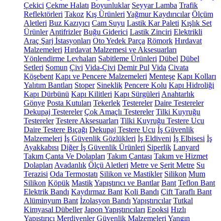
Çekici
Çekme Halatı
Boyunluklar
Seyyar Lamba
Trafik
Reflektörleri
Takoz
Kış Ürünleri
Yağmur Kaydırıcılar
Ölçüm
Aletleri
Buz Kazıyıcı
Cam Suyu
Lastik Kar Paleti
Kışlık Set
Ürünler
Antifrizler
Buğu Giderici
Lastik Zinciri
Elektrikli
Araç Şarj İstasyonları
Oto Yedek Parça
Römork
Hırdavat
Malzemeleri
Hırdavat Malzemesi ve Aksesuarları
Yönlendirme Levhaları
Sabitleme Ürünleri
Dübel
Dübel
Setleri
Somun
Çivi
Vida-Çivi
Demir Pul
Vida
Civata
Köşebent
Kapı ve Pencere Malzemeleri
Menteşe
Kapı Kolları
Yalıtım Bantları
Stoper
Sineklik
Pencere Kolu
Kapı Hidroliği
Kapı Dürbünü
Kapı Kilitleri
Kapı Sürgüleri
Anahtarlık
Gönye
Posta Kutuları
Tekerlek
Testereler
Daire Testereler
Dekupaj Testereler
Çok Amaçlı Testereler
Tilki Kuyruğu
Testereler
Testere Aksesuarları
Tilki Kuyruğu Testere Ucu
Daire Testere Bıçağı
Dekupaj Testere Ucu
İş Güvenlik
Malzemeleri
İş Güvenlik Gözlükleri
İş Eldiveni
İş Elbisesi
İş
Ayakkabısı
Diğer İş Güvenlik Ürünleri
Siperlik
Lanyard
Takım Çanta Ve Dolapları
Takım Çantası
Takım ve Hizmet
Dolapları
Avadanlık
Ölçü Aletleri
Metre ve Şerit Metre
Su
Terazisi
Oda Termostatı
Silikon ve Mastikler
Silikon
Mum
Silikon
Köpük
Mastik
Yapıştırıcı ve Bantlar
Bant
Teflon Bant
Elektrik Bandı
Kaydırmaz Bant
Koli Bandı
Çift Taraflı Bant
Alüminyum Bant
İzolasyon Bandı
Yapıştırıcılar
Tutkal
Kimyasal Dübeller
Japon Yapıştırıcıları
Epoksi
Hızlı
Yapıştırıcı
Merdivenler
Güvenlik Malzemeleri
Yangın