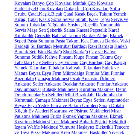
Kovaları
Banyo Çöp Kovaları
Mutfak Çöp Kovaları
Endüstriyel Çöp Kovaları
Dolap İçi Çöp Kovaları
Sofra
Grubu
Çatal,Kaşık,Bıçak
Çatal Kaşık Bıçak Takımı
Yemek
Bıçağı
Çatal
Kaşık
Sofra Servis
Sürahi
Kase
Tepsi
Servis ve
Sunum Tabakları
Yağdanlık
Sosluk, Reçellik
Yumurtalık
Servis Maşa Seti
Şekerlik
Salata Kasesi
Peçetelik
Karaf
Kürdanlık
Çerezlik
Baharat Takımı
Bardak Altlığı
Ekmek
Sepeti
Pasta Sunumu
Pasta Takımı
Kek Fanusu
Bardak
Viski
Bardağı
Su Bardağı
Meşrubat Bardağı
Rakı Bardağı
Kadeh
Bardak Seti
Bira Bardağı
Shot Bardağı
Çay ve Kahve
Sunumu
Sütlük
Kahve Fincanı
Kupa
Fincan Takımı
Çay
Tabakları
Çay Setleri
Çay Fincanı
Çay Bardağı
Çay Kaşığı
Yemek Takımları
Tabaklar
Kahvaltı Takımları
Suluk ve
Matara
Beyaz Eşya
Fırın
Mikrodalga Fırınlar
Mini Fırınlar
Buzdolabı
Çamaşır Makinesi
Ocak
Ankastre Ürünleri
Ankastre Setler
Ankastre Ocaklar
Ankastre Fırınlar
Ankastre
Davlumbazlar
Bulaşık Makineleri
Kurutma Makinesi
Derin
Dondurucular
Su Sebilleri
Mini Buzdolabı
Davlumbazlar
Kurutmalı Çamaşır Makinesi
Beyaz Eşya Setleri
Aspiratörler
Beyaz Eşya Yedek Parça ve Bakım Ürünleri
Şarap Dolabı
Küçük Ev Aletleri
Kızartma ve Pişirme Makineleri
Mısır
Patlatma Makinesi
Fritöz
Ekmek Yapma Makinesi
Ekmek
Kızartma Makinesi
Tost Makinesi
Buharlı Pişirici
Elektrikli
Izgara
Waffle Makinesi
Yumurta Haşlayıcı
Elektrikli Tencere
ve Tava
Pizza Makinesi
Krep Makinesi
Basküller
Yiyecek