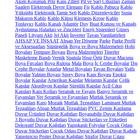
Akım Korumalı Priz
Kapı Zilleri
Pil ve Şarj Cihazları
Zaman
Saatleri
Elektronik Devre Elemanı
Fiş
Kablo Pabucu
Kablo
Yüksüğü
Elektronik Tamir Seti
Kablo Düzenleyiciler
Susta
Makaron Kablo
Kablo Klipsi
Klemens
Kroşe
Kablo
Toplayıcı
Kablo Kanalı
Adaptör
Duy
Buat Kutusu ve Kapağı
Aydınlatma Halatları ve Zincirleri
Enerji Sistemleri
Güneş
Paneli
Lityum Akü
Jel Akü
İnverter
Tavan Vantilatörleri
AHŞAP VE İNŞAAT
Ahşap Yer Döşeme
Parke
Parke Profil
ve Aksesuarları
Süpürgelik
Boya ve Boya Malzemeleri
Hobi
Boyaları
Tempare Boyası
Boya Malzemeleri
Tinerler
Maskeleme Bandı
Vernik
Spatula
Hışır Örtü
Duvar Macunu
Boya Fırçaları
Boya Rulosu
Mala
Boya
İç Cephe Boyalar
Dış
Cephe Boyalar
Astarlar
Metal Boyaları
Tavan Boyaları
Yağlı
Boyalar
Yalıtım Boyası
Sprey Boya
Kapı Boyası
Epoksi
Boyalar
Kapılar
Amerikan Kapılar
Melamin Kapılar
Çelik
Kapılar
Akordiyon Kapılar
Sürgülü Kapılar
Acil Çıkış
Kapıları
Kapı Kolları
Seramik ve Fayans
Banyo Seramik ve
Fayansları
Yer Seramik ve Fayansları
Mutfak Seramik ve
Fayansları
Karo
Mozaik
Mutfak Tezgahları
Laminant Mutfak
Tezgahları
Ahşap Mutfak Tezgahları
PVC Zemin Kaplama
Duvar Ürünleri
Duvar Kağıtları
Boyanabilir Duvar Kağıtları
3 Boyutlu Duvar Kağıtları
Duvar Stickerları ve Etiketleri
Dekoratif Duvar Kağıtları
Yapışkanlı Folyolar
Çocuk Odası
Duvar Stickerları
Çocuk Odası Duvar Kağıtları
Duvar Kağıdı
Yapıştırıcısı
Poster Duvar Kağıtları
Strafor
Duvar Çıtası