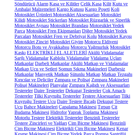
Söndürücü
Alarm
Kasa ve Kilitler
Çelik Kasa
Kilit
Kutu ve
Ambalaj Malzemeleri
Kargo Kutusu
Kargo Poşeti
Koli
Motosiklet Ürünleri
Motorsiklet Aksesuarları
Motosiklet
Kilidi
Motosiklet Stickerları
Motosiklet Rüzgarlık ve Siperlik
Motosiklet Aynası
Motosiklet Brandası
Motorsiklet Yedek
Parça
Motosiklet Fren Ekipmanları
Diğer Motosiklet Yedek
Parçaları
Motosiklet Fren ve Debriyaj Kolu
Motosiklet Kayışı
Motosiklet Zinciri
Motosiklet Giyim
Motorcu Eldiveni
Motorcu Botu ve Ayakkabısı
Motorcu Yağmurluk
Motosiklet
Kaskı
ELEKTRİKLİ EL ALETLERİ
Akülü Vidalamalar
Şarjlı Vidalamalar
Kablolu Vidalamalar
Vidalama Uçları
Matkaplar
Darbeli Matkaplar
Akülü Matkap ve Vidalamalar
Matkap Ucu ve Setleri
Somun Sıkma Makineleri
Darbesiz
Matkaplar
Manyetik Matkap
Sütunlu Matkap
Matkap Tezgahı
Kırıcılar ve Deliciler
Zımpara ve Polisaj
Zımpara Makineleri
Polisaj Makineleri
Planyalar
Zımpara Kağıdı ve Aksesuarları
Testereler
Daire Testereler
Dekupaj Testereler
Çok Amaçlı
Testereler
Tilki Kuyruğu Testereler
Testere Aksesuarları
Tilki
Kuyruğu Testere Ucu
Daire Testere Bıçağı
Dekupaj Testere
Ucu
Bahçe Makineleri
Çapalama Makinesi
Tırpan
Çit
Budama Makinesi
Hidrofor
Yaprak Toplama Makinesi
Motorlu Testere
Elektrikli Testereler
Benzinli Testereler
Testere Zincirleri ve Yağları
Çim Biçme Makinesi
Benzinli
Çim Biçme Makinesi
Elektrikli Çim Biçme Makinesi
Kenar
Kesme Makinesi
Çim Biçme Yedek Parça
Pompa
Santrifüj