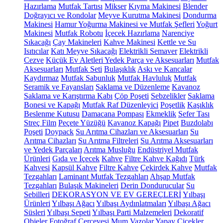
Hazırlama
Mutfak Tartısı
Mikser
Kıyma Makinesi
Blender
Doğrayıcı ve Rondolar
Meyve Kurutma Makinesi
Dondurma
Makinesi
Hamur Yoğurma Makinesi ve Mutfak Şefleri
Yoğurt
Makinesi
Mutfak Robotu
İçecek Hazırlama
Narenciye
Sıkacağı
Çay Makineleri
Kahve Makinesi
Kettle ve Su
Isıtıcılar
Katı Meyve Sıkacağı
Elektrikli Semaver
Elektrikli
Cezve
Küçük Ev Aletleri Yedek Parça ve Aksesuarları
Mutfak
Aksesuarları
Mutfak Seti
Bulaşıklık
Askı ve Kancalar
Kaydırmaz
Mutfak Sabunluk
Mutfak Havluluk
Mutfak
Seramik ve Fayansları
Saklama ve Düzenleme
Kavanoz
Saklama ve Karıştırma Kabı
Çöp Poşeti
Sebzelikler
Saklama
Bonesi ve Kapağı
Mutfak Raf Düzenleyici
Poşetlik
Kaşıklık
Beslenme Kutusu
Damacana Pompası
Ekmeklik
Sefer Tası
Streç Film
Peçete Yüzüğü
Kavanoz Kapağı
Pipet
Buzdolabı
Poşeti
Doypack
Su Arıtma Cihazları ve Aksesuarları
Su
Arıtma Cihazları
Su Arıtma Filtreleri
Su Arıtma Aksesuarları
ve Yedek Parçaları
Arıtma Musluğu
Endüstriyel Mutfak
Ürünleri
Gıda ve İçecek
Kahve
Filtre Kahve Kağıdı
Türk
Kahvesi
Kapsül Kahve
Filtre Kahve
Çekirdek Kahve
Mutfak
Tezgahları
Laminant Mutfak Tezgahları
Ahşap Mutfak
Tezgahları
Bulaşık Makineleri
Derin Dondurucular
Su
Sebilleri
DEKORASYON VE EV GEREÇLERİ
Yılbaşı
Ürünleri
Yılbaşı Ağacı
Yılbaşı Aydınlatmaları
Yılbaşı Ağacı
Süsleri
Yılbaşı Sepeti
Yılbaşı Parti Malzemeleri
Dekoratif
Objeler
Fotoğraf Çerçevesi
Mum
Vazolar
Yapay Çiçekler