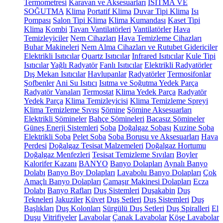
Termometresi
Karavan ve Aksesuarları
ISITMA VE
SOĞUTMA
Klima
Portatif Klima
Duvar Tipi Klima
Isı
Pompası
Salon Tipi Klima
Klima Kumandası
Kaset Tipi
Klima
Kombi
Tavan Vantilatörleri
Vantilatörler
Hava
Temizleyiciler
Nem Cihazları
Hava Temizleme Cihazları
Buhar Makineleri
Nem Alma Cihazları ve Rutubet Gidericiler
Elektrikli Isıtıcılar
Quartz Isıtıcılar
Infrared Isıtıcılar
Kule Tipi
Isıtıcılar
Yağlı Radyatör
Fanlı Isıtıcılar
Elektrikli Radyatörler
Dış Mekan Isıtıcılar
Havlupanlar
Radyatörler
Termosifonlar
Şofbenler
Ani Su Isıtıcı
Isıtma ve Soğutma Yedek Parça
Radyatör Vanaları
Termostat
Klima Yedek Parça
Radyatör
Yedek Parça
Klima Temizleyicisi
Klima Temizleme Spreyi
Klima Temizleme Sıvısı
Şömine
Şömine Aksesuarları
Elektrikli Şömineler
Bahçe Şömineleri
Bacasız Şömineler
Güneş Enerji Sistemleri
Soba
Doğalgaz Sobası
Kuzine Soba
Elektrikli Soba
Pelet Soba
Soba Borusu ve Aksesuarları
Hava
Perdesi
Doğalgaz Tesisat Malzemeleri
Doğalgaz Hortumu
Doğalgaz Menfezleri
Tesisat Temizleme Sıvıları
Boyler
Kalorifer Kazanı
BANYO
Banyo Dolapları
Aynalı Banyo
Dolabı
Banyo Boy Dolapları
Lavabolu Banyo Dolapları
Çok
Amaçlı Banyo Dolapları
Çamaşır Makinesi Dolapları
Ecza
Dolabı
Banyo Rafları
Duş Sistemleri
Duşakabin
Duş
Tekneleri
Jakuziler
Küvet
Duş Setleri
Duş Sistemleri
Duş
Başlıkları
Duş Kolonları
Sürgülü Duş Setleri
Duş Spiralleri
El
Duşu
Vitrifiyeler
Lavabolar
Çanak Lavabolar
Köşe Lavabolar