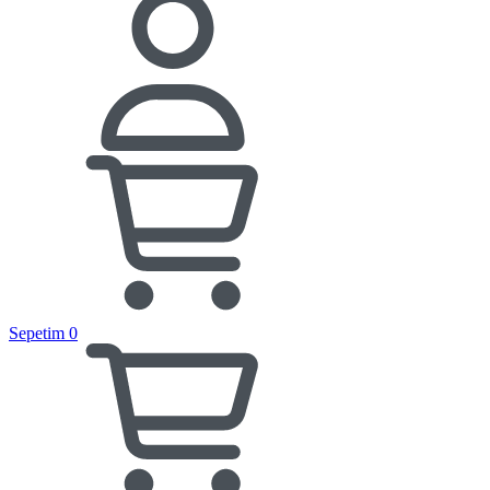
Sepetim
0