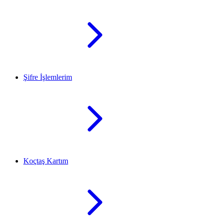
Şifre İşlemlerim
Koçtaş Kartım