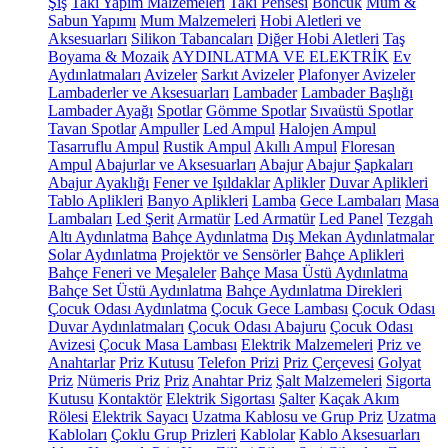
Şiş
Takı Yapım Malzemeleri
Takı Pensesi
Boncuk
Mum &
Sabun Yapımı
Mum Malzemeleri
Hobi Aletleri ve
Aksesuarları
Silikon Tabancaları
Diğer Hobi Aletleri
Taş
Boyama & Mozaik
AYDINLATMA VE ELEKTRİK
Ev
Aydınlatmaları
Avizeler
Sarkıt Avizeler
Plafonyer Avizeler
Lambaderler ve Aksesuarları
Lambader
Lambader Başlığı
Lambader Ayağı
Spotlar
Gömme Spotlar
Sıvaüstü Spotlar
Tavan Spotlar
Ampuller
Led Ampul
Halojen Ampul
Tasarruflu Ampul
Rustik Ampul
Akıllı Ampul
Floresan
Ampul
Abajurlar ve Aksesuarları
Abajur
Abajur Şapkaları
Abajur Ayaklığı
Fener ve Işıldaklar
Aplikler
Duvar Aplikleri
Tablo Aplikleri
Banyo Aplikleri
Lamba
Gece Lambaları
Masa
Lambaları
Led Şerit
Armatür
Led Armatür
Led Panel
Tezgah
Altı Aydınlatma
Bahçe Aydınlatma
Dış Mekan Aydınlatmalar
Solar Aydınlatma
Projektör ve Sensörler
Bahçe Aplikleri
Bahçe Feneri ve Meşaleler
Bahçe Masa Üstü Aydınlatma
Bahçe Set Üstü Aydınlatma
Bahçe Aydınlatma Direkleri
Çocuk Odası Aydınlatma
Çocuk Gece Lambası
Çocuk Odası
Duvar Aydınlatmaları
Çocuk Odası Abajuru
Çocuk Odası
Avizesi
Çocuk Masa Lambası
Elektrik Malzemeleri
Priz ve
Anahtarlar
Priz Kutusu
Telefon Prizi
Priz Çerçevesi
Golyat
Priz
Nümeris Priz
Priz
Anahtar Priz
Şalt Malzemeleri
Sigorta
Kutusu
Kontaktör
Elektrik Sigortası
Şalter
Kaçak Akım
Rölesi
Elektrik Sayacı
Uzatma Kablosu ve Grup Priz
Uzatma
Kabloları
Çoklu Grup Prizleri
Kablolar
Kablo Aksesuarları