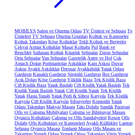
MOBİLYA
Salon ve Oturma Odası
TV Ünitesi ve Sehpası
Tv
Üniteleri
TV Sehpası
Oturma Grupları
Koltuk ve Kanepeler
Koltuk Takımları
Köşe Koltuklar
Tekli Koltuk ve Berjerler
Çekyat
Armut Koltuklar
Masaj Koltuğu
Puf
Bank ve
Benchler
Sallanan Koltuk
Kitaplık
Sehpalar
Zigon Sehpalar
Orta Sehpalar
Yan Sehpalar
Gazetelik
Antre ve Hol
Çok
Amaçlı Dolap
Portmantolar
Askılıklar
Kapı Askısı
Duvar
Askısı
Ayaklı Askılıklar
Dresuar
Ayakkabılık
Yatak Odası
Gardırop
Kapaklı Gardırop
Sürgülü Gardırop
Bez Gardırop
Açık Dolap
Köşe Gardırop
Yüklük
Baza
Tek Kişilik Baza
Çift Kişilik Baza
Yatak Başlığı
Çift Kişilik Yatak Başlığı
Tek
Kişilik Yatak Başlığı
Yatak
Çift Kişilik Yatak
Tek Kişilik
Yatak
Hasta Yatağı
Yatak Pedi & Şiltesi
Karyola
Tek Kişilik
Karyola
Çift Kişilik Karyola
Şifonyerler
Komodin
Yatak
Odası Takımları
Makyaj Masası
Takı Dolabı
Sandık
Paravan
Ofis ve Çalışma Mobilyaları
Çalışma ve Bilgisayar Masası
Oyuncu Koltukları
Çalışma ve Ofis Sandalyeleri
Keson
Ofis
Dolabı
Ofis Koltukları ve Kanepeleri
Ayaklı Küllükler
Laptop
Sehpası
Oyuncu Masası
Toplantı Masası
Ofis Masası ve
Takımları
Yemek Odası
Yemek Odası Takımları
Vitrin
Yemek