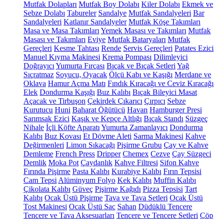
Mutfak Dolapları
Mutfak Boy Dolabı
Kiler Dolabı
Ekmek ve
Sebze Dolabı
Tabureler
Sandalye
Mutfak Sandalyeleri
Bar
Sandalyeleri
Katlanır Sandalyeler
Mutfak Köşe Takımları
Masa ve Masa Takımları
Yemek Masası ve Takımları
Mutfak
Masası ve Takımları
Eviye
Mutfak Bataryaları
Mutfak
Gereçleri
Kesme Tahtası
Rende
Servis Gereçleri
Patates Ezici
Manuel Kıyma Makinesi
Krema Pompası
Dilimleyici
Doğrayıcı
Yumurta Fırçası
Bıçak ve Bıçak Setleri
Yağ
Sıçratmaz
Soyucu, Oyacak
Ölçü Kabı ve Kaşığı
Merdane ve
Oklava
Hamur Açma Matı
Fındık Kıracağı ve Ceviz Kıracağı
Elek
Dondurma Kaşığı
Buz Kalıbı
Bıçak Bileyici Masat
Açacak ve Tirbuşon
Çekirdek Çıkarıcı
Çırpıcı
Sebze
Kurutucu
Huni
Baharat Öğütücü
Havan
Hamburger Presi
Sarımsak Ezici
Kaşık ve Kepçe Altlığı
Bıçak Standı
Süzgeç
Nihale
İçli Köfte Aparatı
Yumurta Zamanlayıcı
Dondurma
Kalıbı
Buz Kovası
Et Dövme Aleti
Sarma Makinesi
Kahve
Değirmenleri
Limon Sıkacağı
Pişirme Grubu
Çay ve Kahve
Demleme
French Press
Dripper
Chemex
Cezve
Çay Süzgeci
Demlik
Moka Pot
Çaydanlık
Kahve Filtresi
Sifon Kahve
Fırında Pişirme
Pasta Kalıbı
Kurabiye Kalıbı
Fırın Tepsisi
Cam Tepsi
Alüminyum Folyo
Kek Kalıbı
Muffin Kalıbı
Çikolata Kalıbı
Güveç
Pişirme Kağıdı
Pizza Tepsisi
Tart
Kalıbı
Ocak Üstü Pişirme
Tava ve Tava Setleri
Ocak Üstü
Tost Makinesi
Ocak Üstü Sac
Sahan
Düdüklü Tencere
Tencere ve Tava Aksesuarları
Tencere ve Tencere Setleri
Çöp