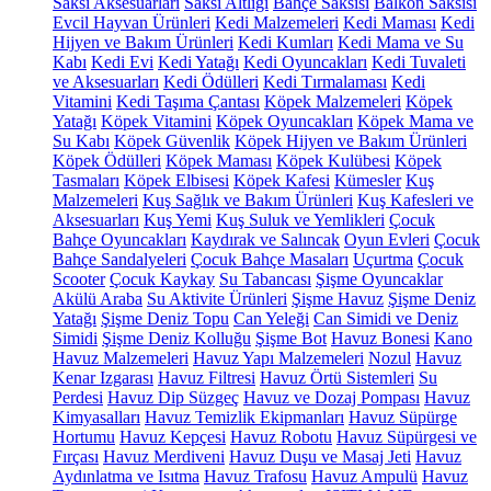
Saksı Aksesuarları
Saksı Altlığı
Bahçe Saksısı
Balkon Saksısı
Evcil Hayvan Ürünleri
Kedi Malzemeleri
Kedi Maması
Kedi
Hijyen ve Bakım Ürünleri
Kedi Kumları
Kedi Mama ve Su
Kabı
Kedi Evi
Kedi Yatağı
Kedi Oyuncakları
Kedi Tuvaleti
ve Aksesuarları
Kedi Ödülleri
Kedi Tırmalaması
Kedi
Vitamini
Kedi Taşıma Çantası
Köpek Malzemeleri
Köpek
Yatağı
Köpek Vitamini
Köpek Oyuncakları
Köpek Mama ve
Su Kabı
Köpek Güvenlik
Köpek Hijyen ve Bakım Ürünleri
Köpek Ödülleri
Köpek Maması
Köpek Kulübesi
Köpek
Tasmaları
Köpek Elbisesi
Köpek Kafesi
Kümesler
Kuş
Malzemeleri
Kuş Sağlık ve Bakım Ürünleri
Kuş Kafesleri ve
Aksesuarları
Kuş Yemi
Kuş Suluk ve Yemlikleri
Çocuk
Bahçe Oyuncakları
Kaydırak ve Salıncak
Oyun Evleri
Çocuk
Bahçe Sandalyeleri
Çocuk Bahçe Masaları
Uçurtma
Çocuk
Scooter
Çocuk Kaykay
Su Tabancası
Şişme Oyuncaklar
Akülü Araba
Su Aktivite Ürünleri
Şişme Havuz
Şişme Deniz
Yatağı
Şişme Deniz Topu
Can Yeleği
Can Simidi ve Deniz
Simidi
Şişme Deniz Kolluğu
Şişme Bot
Havuz Bonesi
Kano
Havuz Malzemeleri
Havuz Yapı Malzemeleri
Nozul
Havuz
Kenar Izgarası
Havuz Filtresi
Havuz Örtü Sistemleri
Su
Perdesi
Havuz Dip Süzgeç
Havuz ve Dozaj Pompası
Havuz
Kimyasalları
Havuz Temizlik Ekipmanları
Havuz Süpürge
Hortumu
Havuz Kepçesi
Havuz Robotu
Havuz Süpürgesi ve
Fırçası
Havuz Merdiveni
Havuz Duşu ve Masaj Jeti
Havuz
Aydınlatma ve Isıtma
Havuz Trafosu
Havuz Ampulü
Havuz