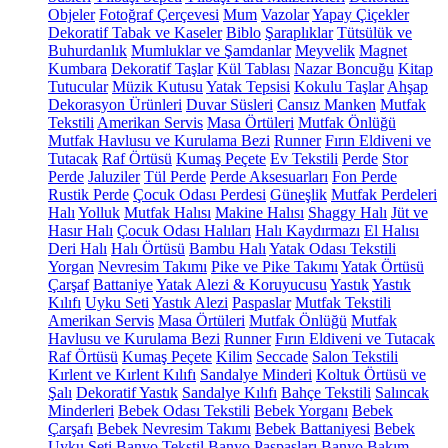
Objeler
Fotoğraf Çerçevesi
Mum
Vazolar
Yapay Çiçekler
Dekoratif Tabak ve Kaseler
Biblo
Şaraplıklar
Tütsülük ve
Buhurdanlık
Mumluklar ve Şamdanlar
Meyvelik
Magnet
Kumbara
Dekoratif Taşlar
Kül Tablası
Nazar Boncuğu
Kitap
Tutucular
Müzik Kutusu
Yatak Tepsisi
Kokulu Taşlar
Ahşap
Dekorasyon Ürünleri
Duvar Süsleri
Cansız Manken
Mutfak
Tekstili
Amerikan Servis
Masa Örtüleri
Mutfak Önlüğü
Mutfak Havlusu ve Kurulama Bezi
Runner
Fırın Eldiveni ve
Tutacak
Raf Örtüsü
Kumaş Peçete
Ev Tekstili
Perde
Stor
Perde
Jaluziler
Tül Perde
Perde Aksesuarları
Fon Perde
Rustik Perde
Çocuk Odası Perdesi
Güneşlik
Mutfak Perdeleri
Halı
Yolluk
Mutfak Halısı
Makine Halısı
Shaggy Halı
Jüt ve
Hasır Halı
Çocuk Odası Halıları
Halı Kaydırmazı
El Halısı
Deri Halı
Halı Örtüsü
Bambu Halı
Yatak Odası Tekstili
Yorgan
Nevresim Takımı
Pike ve Pike Takımı
Yatak Örtüsü
Çarşaf
Battaniye
Yatak Alezi & Koruyucusu
Yastık
Yastık
Kılıfı
Uyku Seti
Yastık Alezi
Paspaslar
Mutfak Tekstili
Amerikan Servis
Masa Örtüleri
Mutfak Önlüğü
Mutfak
Havlusu ve Kurulama Bezi
Runner
Fırın Eldiveni ve Tutacak
Raf Örtüsü
Kumaş Peçete
Kilim
Seccade
Salon Tekstili
Kırlent ve Kırlent Kılıfı
Sandalye Minderi
Koltuk Örtüsü ve
Şalı
Dekoratif Yastık
Sandalye Kılıfı
Bahçe Tekstili
Salıncak
Minderleri
Bebek Odası Tekstili
Bebek Yorganı
Bebek
Çarşafı
Bebek Nevresim Takımı
Bebek Battaniyesi
Bebek
Uyku Seti
Banyo Tekstil
Banyo Paspasları
Banyo Bakım