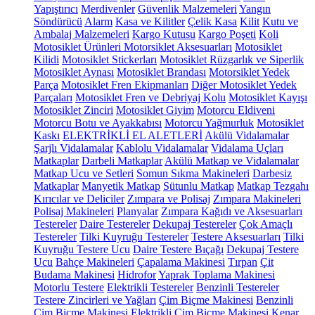
Yapıştırıcı
Merdivenler
Güvenlik Malzemeleri
Yangın
Söndürücü
Alarm
Kasa ve Kilitler
Çelik Kasa
Kilit
Kutu ve
Ambalaj Malzemeleri
Kargo Kutusu
Kargo Poşeti
Koli
Motosiklet Ürünleri
Motorsiklet Aksesuarları
Motosiklet
Kilidi
Motosiklet Stickerları
Motosiklet Rüzgarlık ve Siperlik
Motosiklet Aynası
Motosiklet Brandası
Motorsiklet Yedek
Parça
Motosiklet Fren Ekipmanları
Diğer Motosiklet Yedek
Parçaları
Motosiklet Fren ve Debriyaj Kolu
Motosiklet Kayışı
Motosiklet Zinciri
Motosiklet Giyim
Motorcu Eldiveni
Motorcu Botu ve Ayakkabısı
Motorcu Yağmurluk
Motosiklet
Kaskı
ELEKTRİKLİ EL ALETLERİ
Akülü Vidalamalar
Şarjlı Vidalamalar
Kablolu Vidalamalar
Vidalama Uçları
Matkaplar
Darbeli Matkaplar
Akülü Matkap ve Vidalamalar
Matkap Ucu ve Setleri
Somun Sıkma Makineleri
Darbesiz
Matkaplar
Manyetik Matkap
Sütunlu Matkap
Matkap Tezgahı
Kırıcılar ve Deliciler
Zımpara ve Polisaj
Zımpara Makineleri
Polisaj Makineleri
Planyalar
Zımpara Kağıdı ve Aksesuarları
Testereler
Daire Testereler
Dekupaj Testereler
Çok Amaçlı
Testereler
Tilki Kuyruğu Testereler
Testere Aksesuarları
Tilki
Kuyruğu Testere Ucu
Daire Testere Bıçağı
Dekupaj Testere
Ucu
Bahçe Makineleri
Çapalama Makinesi
Tırpan
Çit
Budama Makinesi
Hidrofor
Yaprak Toplama Makinesi
Motorlu Testere
Elektrikli Testereler
Benzinli Testereler
Testere Zincirleri ve Yağları
Çim Biçme Makinesi
Benzinli
Çim Biçme Makinesi
Elektrikli Çim Biçme Makinesi
Kenar