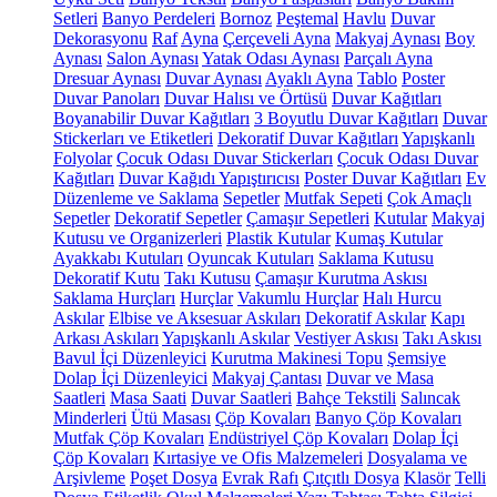
Setleri
Banyo Perdeleri
Bornoz
Peştemal
Havlu
Duvar
Dekorasyonu
Raf
Ayna
Çerçeveli Ayna
Makyaj Aynası
Boy
Aynası
Salon Aynası
Yatak Odası Aynası
Parçalı Ayna
Dresuar Aynası
Duvar Aynası
Ayaklı Ayna
Tablo
Poster
Duvar Panoları
Duvar Halısı ve Örtüsü
Duvar Kağıtları
Boyanabilir Duvar Kağıtları
3 Boyutlu Duvar Kağıtları
Duvar
Stickerları ve Etiketleri
Dekoratif Duvar Kağıtları
Yapışkanlı
Folyolar
Çocuk Odası Duvar Stickerları
Çocuk Odası Duvar
Kağıtları
Duvar Kağıdı Yapıştırıcısı
Poster Duvar Kağıtları
Ev
Düzenleme ve Saklama
Sepetler
Mutfak Sepeti
Çok Amaçlı
Sepetler
Dekoratif Sepetler
Çamaşır Sepetleri
Kutular
Makyaj
Kutusu ve Organizerleri
Plastik Kutular
Kumaş Kutular
Ayakkabı Kutuları
Oyuncak Kutuları
Saklama Kutusu
Dekoratif Kutu
Takı Kutusu
Çamaşır Kurutma Askısı
Saklama Hurçları
Hurçlar
Vakumlu Hurçlar
Halı Hurcu
Askılar
Elbise ve Aksesuar Askıları
Dekoratif Askılar
Kapı
Arkası Askıları
Yapışkanlı Askılar
Vestiyer Askısı
Takı Askısı
Bavul İçi Düzenleyici
Kurutma Makinesi Topu
Şemsiye
Dolap İçi Düzenleyici
Makyaj Çantası
Duvar ve Masa
Saatleri
Masa Saati
Duvar Saatleri
Bahçe Tekstili
Salıncak
Minderleri
Ütü Masası
Çöp Kovaları
Banyo Çöp Kovaları
Mutfak Çöp Kovaları
Endüstriyel Çöp Kovaları
Dolap İçi
Çöp Kovaları
Kırtasiye ve Ofis Malzemeleri
Dosyalama ve
Arşivleme
Poşet Dosya
Evrak Rafı
Çıtçıtlı Dosya
Klasör
Telli