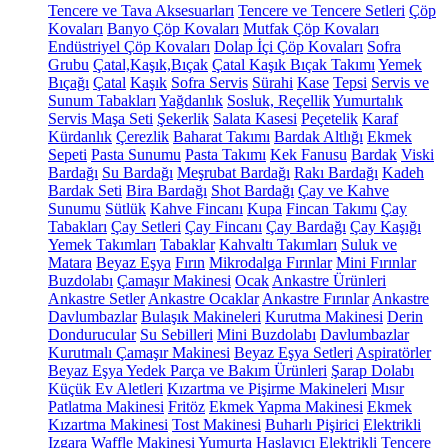
Tencere ve Tava Aksesuarları
Tencere ve Tencere Setleri
Çöp
Kovaları
Banyo Çöp Kovaları
Mutfak Çöp Kovaları
Endüstriyel Çöp Kovaları
Dolap İçi Çöp Kovaları
Sofra
Grubu
Çatal,Kaşık,Bıçak
Çatal Kaşık Bıçak Takımı
Yemek
Bıçağı
Çatal
Kaşık
Sofra Servis
Sürahi
Kase
Tepsi
Servis ve
Sunum Tabakları
Yağdanlık
Sosluk, Reçellik
Yumurtalık
Servis Maşa Seti
Şekerlik
Salata Kasesi
Peçetelik
Karaf
Kürdanlık
Çerezlik
Baharat Takımı
Bardak Altlığı
Ekmek
Sepeti
Pasta Sunumu
Pasta Takımı
Kek Fanusu
Bardak
Viski
Bardağı
Su Bardağı
Meşrubat Bardağı
Rakı Bardağı
Kadeh
Bardak Seti
Bira Bardağı
Shot Bardağı
Çay ve Kahve
Sunumu
Sütlük
Kahve Fincanı
Kupa
Fincan Takımı
Çay
Tabakları
Çay Setleri
Çay Fincanı
Çay Bardağı
Çay Kaşığı
Yemek Takımları
Tabaklar
Kahvaltı Takımları
Suluk ve
Matara
Beyaz Eşya
Fırın
Mikrodalga Fırınlar
Mini Fırınlar
Buzdolabı
Çamaşır Makinesi
Ocak
Ankastre Ürünleri
Ankastre Setler
Ankastre Ocaklar
Ankastre Fırınlar
Ankastre
Davlumbazlar
Bulaşık Makineleri
Kurutma Makinesi
Derin
Dondurucular
Su Sebilleri
Mini Buzdolabı
Davlumbazlar
Kurutmalı Çamaşır Makinesi
Beyaz Eşya Setleri
Aspiratörler
Beyaz Eşya Yedek Parça ve Bakım Ürünleri
Şarap Dolabı
Küçük Ev Aletleri
Kızartma ve Pişirme Makineleri
Mısır
Patlatma Makinesi
Fritöz
Ekmek Yapma Makinesi
Ekmek
Kızartma Makinesi
Tost Makinesi
Buharlı Pişirici
Elektrikli
Izgara
Waffle Makinesi
Yumurta Haşlayıcı
Elektrikli Tencere