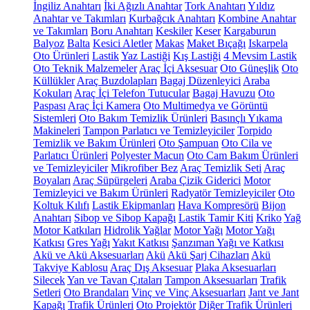
İngiliz Anahtarı
İki Ağızlı Anahtar
Tork Anahtarı
Yıldız
Anahtar ve Takımları
Kurbağcık Anahtarı
Kombine Anahtar
ve Takımları
Boru Anahtarı
Keskiler
Keser
Kargaburun
Balyoz
Balta
Kesici Aletler
Makas
Maket Bıçağı
Iskarpela
Oto Ürünleri
Lastik
Yaz Lastiği
Kış Lastiği
4 Mevsim Lastik
Oto Teknik Malzemeler
Araç İçi Aksesuar
Oto Güneşlik
Oto
Küllükler
Araç Buzdolapları
Bagaj Düzenleyici
Araba
Kokuları
Araç İçi Telefon Tutucular
Bagaj Havuzu
Oto
Paspası
Araç İçi Kamera
Oto Multimedya ve Görüntü
Sistemleri
Oto Bakım Temizlik Ürünleri
Basınçlı Yıkama
Makineleri
Tampon Parlatıcı ve Temizleyiciler
Torpido
Temizlik ve Bakım Ürünleri
Oto Şampuan
Oto Cila ve
Parlatıcı Ürünleri
Polyester Macun
Oto Cam Bakım Ürünleri
ve Temizleyiciler
Mikrofiber Bez
Araç Temizlik Seti
Araç
Boyaları
Araç Süpürgeleri
Araba Çizik Giderici
Motor
Temizleyici ve Bakım Ürünleri
Radyatör Temizleyiciler
Oto
Koltuk Kılıfı
Lastik Ekipmanları
Hava Kompresörü
Bijon
Anahtarı
Sibop ve Sibop Kapağı
Lastik Tamir Kiti
Kriko
Yağ
Motor Katkıları
Hidrolik Yağlar
Motor Yağı
Motor Yağı
Katkısı
Gres Yağı
Yakıt Katkısı
Şanzıman Yağı ve Katkısı
Akü ve Akü Aksesuarları
Akü
Akü Şarj Cihazları
Akü
Takviye Kablosu
Araç Dış Aksesuar
Plaka Aksesuarları
Silecek
Yan ve Tavan Çıtaları
Tampon Aksesuarları
Trafik
Setleri
Oto Brandaları
Vinç ve Vinç Aksesuarları
Jant ve Jant
Kapağı
Trafik Ürünleri
Oto Projektör
Diğer Trafik Ürünleri