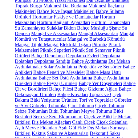
Pompası
Su Motoru
Hasat Makinesi
Dal Öğütme Makinesi
Toprak Burgu Makinesi
Dal Budama Makinesi
İlaçlama
Makineleri
Bahçe İş ve İnşaat Makineleri
Bahçe Sulama
Ürünleri
Hortumlar
Fıskiye ve Damlatıcılar
Hortum
Makaraları
Hortum Bağlantı Aparatları
Hortum Tabancaları
Su Zamanlayıcı
Sulaklar
Bidon
Bahçe Musluğu
Şişme Su
Deposu
Mangal ve Aksesuarları
Mangal Aksesuarları
Mangal
Kömürü ve Tutuşturucular
Mangal ve Barbekü
Kömürlü
Mangal
Tüplü Mangal
Elektrikli Izgara
Pürmüz
Piknik
Malzemeleri
Piknik Sepetleri
Piknik Seti
Semaver
Piknik
Örtüleri
Bahçe Depolama
Depolama Evleri
Depolama
Dolapları
Depolama Sandığı
Bahçe Aydınlatma
Dış Mekan
Aydınlatmalar
Solar Aydınlatma
Projektör ve Sensörler
Bahçe
Aplikleri
Bahçe Feneri ve Meşaleler
Bahçe Masa Üstü
Aydınlatma
Bahçe Set Üstü Aydınlatma
Bahçe Aydınlatma
Direkleri
Bahçe Peyzaj Ürünleri
Bahçe Yer Döşemeleri
Bahçe
Çit ve Bordürleri
Bahçe Filesi
Bahçe Gizleme Ağları
Bahçe
Dekorasyon Ürünleri
Bahçe Kovaları
Toprak ve Çiçek
Bakımı
Bitki Yetiştirme Ürünleri
Torf ve Topraklar
Gübreler
ve Sıvı Gübreler
Tohumlar
Çim Tohumu
Çiçek Tohumu
Sebze Tohumları
Bitki Tohumları
Meyve Tohumu
Bitki
Besinleri
Sera ve Sera Ekipmanları
Çiçek ve Bitki
İç Mekan
Bitkileri
Dış Mekan Ağaçları
Canlı Çiçek
Çiçek Soğanları
Aşılı Meyve Fidanları
Aşılı Gül
Fide
Dış Mekan Sarmaşık
Bitkileri
Kaktüs
Saksı ve Aksesuarları
Dekoratif Saksı