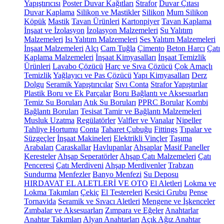
Yapıştırıcısı
Poster Duvar Kağıtları
Strafor
Duvar Çıtası
Duvar Kaplama
Silikon ve Mastikler
Silikon
Mum Silikon
Köpük
Mastik
Tavan Ürünleri
Kartonpiyer
Tavan Kaplama
İnşaat ve İzolasyon
İzolasyon Malzemeleri
Su Yalıtım
Malzemeleri
Isı Yalıtım Malzemeleri
Ses Yalıtım Malzemeleri
İnşaat Malzemeleri
Alçı
Cam Tuğla
Çimento
Beton Harcı
Çatı
Kaplama Malzemeleri
İnşaat Kimyasalları
İnşaat Temizlik
Ürünleri
Lavabo Çözücü
Harç ve Sıva Çözücü
Çok Amaçlı
Temizlik
Yağlayıcı ve Pas Çözücü
Yapı Kimyasalları
Derz
Dolgu
Seramik Yapıştırıcılar
Sıvı Conta
Strafor Yapıştırılar
Plastik Boru ve Ek Parçalar
Boru Bağlantı ve Aksesuarları
Temiz Su Boruları
Atık Su Boruları
PPRC Borular
Kombi
Bağlantı Boruları
Tesisat Tamir ve Bağlantı Malzemeleri
Musluk Uzatma
Regülatörler
Valfler ve Vanalar
Nipeller
Tahliye Hortumu
Conta
Taharet Çubuğu
Fittings
Tıpalar ve
Süzgeçler
İnşaat Makineleri
Elektrikli Vinçler
Taşıma
Arabaları
Caraskallar
Havlupanlar
Ahşaplar
Masif Paneller
Keresteler
Ahşap Seperatörler
Ahşap Çatı Malzemeleri
Çatı
Penceresi
Çatı Merdiveni
Ahşap Merdivenler
Trabzan
Sundurma
Menfezler
Banyo Menfezi
Su Deposu
HIRDAVAT EL ALETLERİ VE OTO
El Aletleri
Lokma ve
Lokma Takımları
Çekiç
El Testereleri
Kesici Grubu
Pense
Tornavida
Seramik ve Sıvacı Aletleri
Mengene ve İşkenceler
Zımbalar ve Aksesuarları
Zımpara ve Eğeler
Anahtarlar
Anahtar Takımları
Alyan Anahtarları
Açık Ağız Anahtar