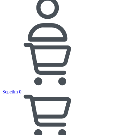
Sepetim
0