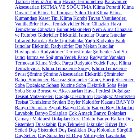
Trafosu
Havuz Ampulü
Havuz Termometresi
Karavan ve
Aksesuarları
ISITMA VE SOĞUTMA
Klima
Portatif Klima
Duvar Tipi Klima
Isı Pompası
Salon Tipi Klima
Klima
Kumandası
Kaset Tipi Klima
Kombi
Tavan Vantilatörleri
Vantilatörler
Hava Temizleyiciler
Nem Cihazları
Hava
Temizleme Cihazları
Buhar Makineleri
Nem Alma Cihazları
ve Rutubet Gidericiler
Elektrikli Isıtıcılar
Quartz Isıtıcılar
Infrared Isıtıcılar
Kule Tipi Isıtıcılar
Yağlı Radyatör
Fanlı
Isıtıcılar
Elektrikli Radyatörler
Dış Mekan Isıtıcılar
Havlupanlar
Radyatörler
Termosifonlar
Şofbenler
Ani Su
Isıtıcı
Isıtma ve Soğutma Yedek Parça
Radyatör Vanaları
Termostat
Klima Yedek Parça
Radyatör Yedek Parça
Klima
Temizleyicisi
Klima Temizleme Spreyi
Klima Temizleme
Sıvısı
Şömine
Şömine Aksesuarları
Elektrikli Şömineler
Bahçe Şömineleri
Bacasız Şömineler
Güneş Enerji Sistemleri
Soba
Doğalgaz Sobası
Kuzine Soba
Elektrikli Soba
Pelet
Soba
Soba Borusu ve Aksesuarları
Hava Perdesi
Doğalgaz
Tesisat Malzemeleri
Doğalgaz Hortumu
Doğalgaz Menfezleri
Tesisat Temizleme Sıvıları
Boyler
Kalorifer Kazanı
BANYO
Banyo Dolapları
Aynalı Banyo Dolabı
Banyo Boy Dolapları
Lavabolu Banyo Dolapları
Çok Amaçlı Banyo Dolapları
Çamaşır Makinesi Dolapları
Ecza Dolabı
Banyo Rafları
Duş
Sistemleri
Duşakabin
Duş Tekneleri
Jakuziler
Küvet
Duş
Setleri
Duş Sistemleri
Duş Başlıkları
Duş Kolonları
Sürgülü
Duş Setleri
Duş Spiralleri
El Duşu
Vitrifiyeler
Lavabolar