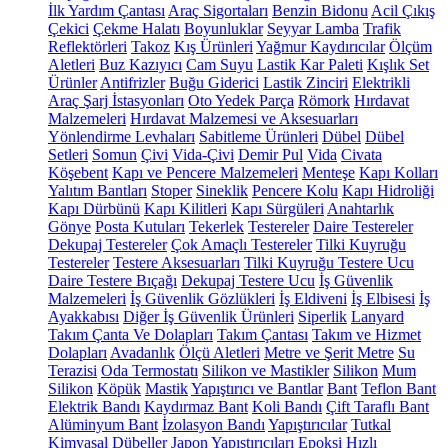
İlk Yardım Çantası
Araç Sigortaları
Benzin Bidonu
Acil Çıkış
Çekici
Çekme Halatı
Boyunluklar
Seyyar Lamba
Trafik
Reflektörleri
Takoz
Kış Ürünleri
Yağmur Kaydırıcılar
Ölçüm
Aletleri
Buz Kazıyıcı
Cam Suyu
Lastik Kar Paleti
Kışlık Set
Ürünler
Antifrizler
Buğu Giderici
Lastik Zinciri
Elektrikli
Araç Şarj İstasyonları
Oto Yedek Parça
Römork
Hırdavat
Malzemeleri
Hırdavat Malzemesi ve Aksesuarları
Yönlendirme Levhaları
Sabitleme Ürünleri
Dübel
Dübel
Setleri
Somun
Çivi
Vida-Çivi
Demir Pul
Vida
Civata
Köşebent
Kapı ve Pencere Malzemeleri
Menteşe
Kapı Kolları
Yalıtım Bantları
Stoper
Sineklik
Pencere Kolu
Kapı Hidroliği
Kapı Dürbünü
Kapı Kilitleri
Kapı Sürgüleri
Anahtarlık
Gönye
Posta Kutuları
Tekerlek
Testereler
Daire Testereler
Dekupaj Testereler
Çok Amaçlı Testereler
Tilki Kuyruğu
Testereler
Testere Aksesuarları
Tilki Kuyruğu Testere Ucu
Daire Testere Bıçağı
Dekupaj Testere Ucu
İş Güvenlik
Malzemeleri
İş Güvenlik Gözlükleri
İş Eldiveni
İş Elbisesi
İş
Ayakkabısı
Diğer İş Güvenlik Ürünleri
Siperlik
Lanyard
Takım Çanta Ve Dolapları
Takım Çantası
Takım ve Hizmet
Dolapları
Avadanlık
Ölçü Aletleri
Metre ve Şerit Metre
Su
Terazisi
Oda Termostatı
Silikon ve Mastikler
Silikon
Mum
Silikon
Köpük
Mastik
Yapıştırıcı ve Bantlar
Bant
Teflon Bant
Elektrik Bandı
Kaydırmaz Bant
Koli Bandı
Çift Taraflı Bant
Alüminyum Bant
İzolasyon Bandı
Yapıştırıcılar
Tutkal
Kimyasal Dübeller
Japon Yapıştırıcıları
Epoksi
Hızlı