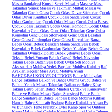
Masası Sandalyesi
Konsol
Servis Masaları
Masa ve Masa
Takımları
Yemek Masası ve Takımları
Mutfak Masası ve
Takımları
Çocuk Odası
Çocuk Odası Duvar Stickerları
Çocuk
Odası Duvar Kağıtları
Çocuk Odası Sandalyeleri
Çocuk
Odası Gardıropları
Çocuk Odası Masası
Çocuk Odası Bazası
Çocuk Odası Takımları
Çocuk Odası Komodini
Çocuk Odası
Karyolaları
Genç Odası
Genç Odası Takımları
Genç Odası
Komodini
Genç Odası Şifonyerleri
Genç Odası Bazaları
Genç Odası Gardıropları
Genç Odası Karyolaları
Ranza
Bebek Odası
Bebek Beşikleri
Mama Sandalyesi
Bebek
Karyolaları
Bebek Gardıropları
Bebek Yatakları
Bebek Odası
Takımları
Oyuncak Dolabı
Bebek Şifonyer
Bebek Odası
Tekstili
Bebek Yorganı
Bebek Çarşafı
Bebek Nevresim
Takımı
Bebek Battaniyesi
Bebek Uyku Seti
Mobilya
Aksesuarları
Mobilya Yedek Parçaları
Mobilya Kulpları
Raf
Ayakları
Keçeler
Masa Ayağı
Mobilya Ayağı
BAHÇE,BALKON VE OUTDOOR
Bahçe Mobilyaları
Bahçe Takımları
Balkon ve Bahçe Oturma Grubu
Bahçe ve
Balkon Yemek Masası Takımları
Balkon ve Bahçe Köşe
Takımı
Bistro Setleri
Bahçe Minderi
Çardak ve Kameriyeler
Bahçe ve Balkon Masası
Bahçe Şemsiyesi
Bahçe Bankı
Bahçe Sandalyeleri
Bahçe Sehpası
Bahçe Mobilya Kılıfları
Hamak
Bahçe Salıncağı
Şezlong
Bahçe Koltukları
Ahşap Ev
ve Bungalov
Tente
Prefabrik Evler
Kamp Spor ve Outdoor
Kamp Malzemeleri
Çadırlar
Kamp Sandalyesi
Uyku Tulumu