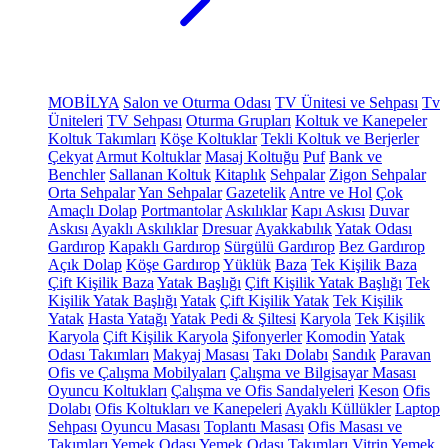
MOBİLYA
Salon ve Oturma Odası
TV Ünitesi ve Sehpası
Tv
Üniteleri
TV Sehpası
Oturma Grupları
Koltuk ve Kanepeler
Koltuk Takımları
Köşe Koltuklar
Tekli Koltuk ve Berjerler
Çekyat
Armut Koltuklar
Masaj Koltuğu
Puf
Bank ve
Benchler
Sallanan Koltuk
Kitaplık
Sehpalar
Zigon Sehpalar
Orta Sehpalar
Yan Sehpalar
Gazetelik
Antre ve Hol
Çok
Amaçlı Dolap
Portmantolar
Askılıklar
Kapı Askısı
Duvar
Askısı
Ayaklı Askılıklar
Dresuar
Ayakkabılık
Yatak Odası
Gardırop
Kapaklı Gardırop
Sürgülü Gardırop
Bez Gardırop
Açık Dolap
Köşe Gardırop
Yüklük
Baza
Tek Kişilik Baza
Çift Kişilik Baza
Yatak Başlığı
Çift Kişilik Yatak Başlığı
Tek
Kişilik Yatak Başlığı
Yatak
Çift Kişilik Yatak
Tek Kişilik
Yatak
Hasta Yatağı
Yatak Pedi & Şiltesi
Karyola
Tek Kişilik
Karyola
Çift Kişilik Karyola
Şifonyerler
Komodin
Yatak
Odası Takımları
Makyaj Masası
Takı Dolabı
Sandık
Paravan
Ofis ve Çalışma Mobilyaları
Çalışma ve Bilgisayar Masası
Oyuncu Koltukları
Çalışma ve Ofis Sandalyeleri
Keson
Ofis
Dolabı
Ofis Koltukları ve Kanepeleri
Ayaklı Küllükler
Laptop
Sehpası
Oyuncu Masası
Toplantı Masası
Ofis Masası ve
Takımları
Yemek Odası
Yemek Odası Takımları
Vitrin
Yemek