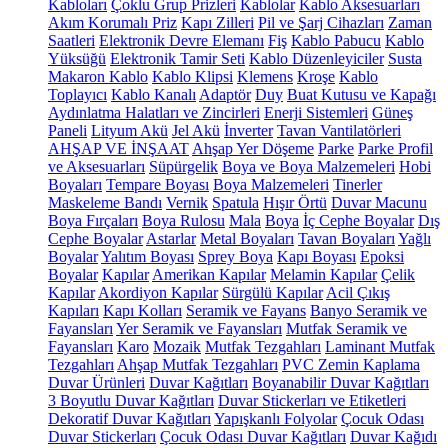
Kabloları
Çoklu Grup Prizleri
Kablolar
Kablo Aksesuarları
Akım Korumalı Priz
Kapı Zilleri
Pil ve Şarj Cihazları
Zaman
Saatleri
Elektronik Devre Elemanı
Fiş
Kablo Pabucu
Kablo
Yüksüğü
Elektronik Tamir Seti
Kablo Düzenleyiciler
Susta
Makaron Kablo
Kablo Klipsi
Klemens
Kroşe
Kablo
Toplayıcı
Kablo Kanalı
Adaptör
Duy
Buat Kutusu ve Kapağı
Aydınlatma Halatları ve Zincirleri
Enerji Sistemleri
Güneş
Paneli
Lityum Akü
Jel Akü
İnverter
Tavan Vantilatörleri
AHŞAP VE İNŞAAT
Ahşap Yer Döşeme
Parke
Parke Profil
ve Aksesuarları
Süpürgelik
Boya ve Boya Malzemeleri
Hobi
Boyaları
Tempare Boyası
Boya Malzemeleri
Tinerler
Maskeleme Bandı
Vernik
Spatula
Hışır Örtü
Duvar Macunu
Boya Fırçaları
Boya Rulosu
Mala
Boya
İç Cephe Boyalar
Dış
Cephe Boyalar
Astarlar
Metal Boyaları
Tavan Boyaları
Yağlı
Boyalar
Yalıtım Boyası
Sprey Boya
Kapı Boyası
Epoksi
Boyalar
Kapılar
Amerikan Kapılar
Melamin Kapılar
Çelik
Kapılar
Akordiyon Kapılar
Sürgülü Kapılar
Acil Çıkış
Kapıları
Kapı Kolları
Seramik ve Fayans
Banyo Seramik ve
Fayansları
Yer Seramik ve Fayansları
Mutfak Seramik ve
Fayansları
Karo
Mozaik
Mutfak Tezgahları
Laminant Mutfak
Tezgahları
Ahşap Mutfak Tezgahları
PVC Zemin Kaplama
Duvar Ürünleri
Duvar Kağıtları
Boyanabilir Duvar Kağıtları
3 Boyutlu Duvar Kağıtları
Duvar Stickerları ve Etiketleri
Dekoratif Duvar Kağıtları
Yapışkanlı Folyolar
Çocuk Odası
Duvar Stickerları
Çocuk Odası Duvar Kağıtları
Duvar Kağıdı