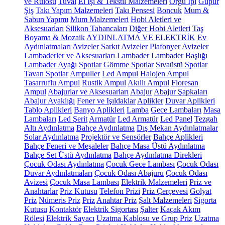
ve Rulosu
Tuval
El İşi & Tekstil Malzemeleri
Örgü İpi
Güpür
Şiş
Takı Yapım Malzemeleri
Takı Pensesi
Boncuk
Mum &
Sabun Yapımı
Mum Malzemeleri
Hobi Aletleri ve
Aksesuarları
Silikon Tabancaları
Diğer Hobi Aletleri
Taş
Boyama & Mozaik
AYDINLATMA VE ELEKTRİK
Ev
Aydınlatmaları
Avizeler
Sarkıt Avizeler
Plafonyer Avizeler
Lambaderler ve Aksesuarları
Lambader
Lambader Başlığı
Lambader Ayağı
Spotlar
Gömme Spotlar
Sıvaüstü Spotlar
Tavan Spotlar
Ampuller
Led Ampul
Halojen Ampul
Tasarruflu Ampul
Rustik Ampul
Akıllı Ampul
Floresan
Ampul
Abajurlar ve Aksesuarları
Abajur
Abajur Şapkaları
Abajur Ayaklığı
Fener ve Işıldaklar
Aplikler
Duvar Aplikleri
Tablo Aplikleri
Banyo Aplikleri
Lamba
Gece Lambaları
Masa
Lambaları
Led Şerit
Armatür
Led Armatür
Led Panel
Tezgah
Altı Aydınlatma
Bahçe Aydınlatma
Dış Mekan Aydınlatmalar
Solar Aydınlatma
Projektör ve Sensörler
Bahçe Aplikleri
Bahçe Feneri ve Meşaleler
Bahçe Masa Üstü Aydınlatma
Bahçe Set Üstü Aydınlatma
Bahçe Aydınlatma Direkleri
Çocuk Odası Aydınlatma
Çocuk Gece Lambası
Çocuk Odası
Duvar Aydınlatmaları
Çocuk Odası Abajuru
Çocuk Odası
Avizesi
Çocuk Masa Lambası
Elektrik Malzemeleri
Priz ve
Anahtarlar
Priz Kutusu
Telefon Prizi
Priz Çerçevesi
Golyat
Priz
Nümeris Priz
Priz
Anahtar Priz
Şalt Malzemeleri
Sigorta
Kutusu
Kontaktör
Elektrik Sigortası
Şalter
Kaçak Akım
Rölesi
Elektrik Sayacı
Uzatma Kablosu ve Grup Priz
Uzatma