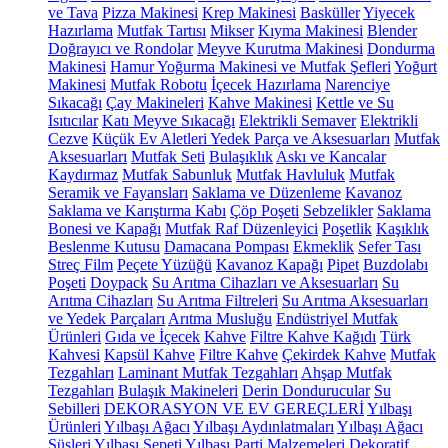
ve Tava
Pizza Makinesi
Krep Makinesi
Basküller
Yiyecek
Hazırlama
Mutfak Tartısı
Mikser
Kıyma Makinesi
Blender
Doğrayıcı ve Rondolar
Meyve Kurutma Makinesi
Dondurma
Makinesi
Hamur Yoğurma Makinesi ve Mutfak Şefleri
Yoğurt
Makinesi
Mutfak Robotu
İçecek Hazırlama
Narenciye
Sıkacağı
Çay Makineleri
Kahve Makinesi
Kettle ve Su
Isıtıcılar
Katı Meyve Sıkacağı
Elektrikli Semaver
Elektrikli
Cezve
Küçük Ev Aletleri Yedek Parça ve Aksesuarları
Mutfak
Aksesuarları
Mutfak Seti
Bulaşıklık
Askı ve Kancalar
Kaydırmaz
Mutfak Sabunluk
Mutfak Havluluk
Mutfak
Seramik ve Fayansları
Saklama ve Düzenleme
Kavanoz
Saklama ve Karıştırma Kabı
Çöp Poşeti
Sebzelikler
Saklama
Bonesi ve Kapağı
Mutfak Raf Düzenleyici
Poşetlik
Kaşıklık
Beslenme Kutusu
Damacana Pompası
Ekmeklik
Sefer Tası
Streç Film
Peçete Yüzüğü
Kavanoz Kapağı
Pipet
Buzdolabı
Poşeti
Doypack
Su Arıtma Cihazları ve Aksesuarları
Su
Arıtma Cihazları
Su Arıtma Filtreleri
Su Arıtma Aksesuarları
ve Yedek Parçaları
Arıtma Musluğu
Endüstriyel Mutfak
Ürünleri
Gıda ve İçecek
Kahve
Filtre Kahve Kağıdı
Türk
Kahvesi
Kapsül Kahve
Filtre Kahve
Çekirdek Kahve
Mutfak
Tezgahları
Laminant Mutfak Tezgahları
Ahşap Mutfak
Tezgahları
Bulaşık Makineleri
Derin Dondurucular
Su
Sebilleri
DEKORASYON VE EV GEREÇLERİ
Yılbaşı
Ürünleri
Yılbaşı Ağacı
Yılbaşı Aydınlatmaları
Yılbaşı Ağacı
Süsleri
Yılbaşı Sepeti
Yılbaşı Parti Malzemeleri
Dekoratif