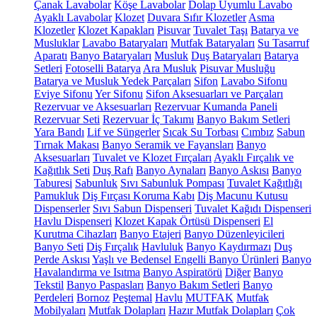
Çanak Lavabolar
Köşe Lavabolar
Dolap Uyumlu Lavabo
Ayaklı Lavabolar
Klozet
Duvara Sıfır Klozetler
Asma
Klozetler
Klozet Kapakları
Pisuvar
Tuvalet Taşı
Batarya ve
Musluklar
Lavabo Bataryaları
Mutfak Bataryaları
Su Tasarruf
Aparatı
Banyo Bataryaları
Musluk
Duş Bataryaları
Batarya
Setleri
Fotoselli Batarya
Ara Musluk
Pisuvar Musluğu
Batarya ve Musluk Yedek Parçaları
Sifon
Lavabo Sifonu
Eviye Sifonu
Yer Sifonu
Sifon Aksesuarları ve Parçaları
Rezervuar ve Aksesuarları
Rezervuar Kumanda Paneli
Rezervuar Seti
Rezervuar İç Takımı
Banyo Bakım Setleri
Yara Bandı
Lif ve Süngerler
Sıcak Su Torbası
Cımbız
Sabun
Tırnak Makası
Banyo Seramik ve Fayansları
Banyo
Aksesuarları
Tuvalet ve Klozet Fırçaları
Ayaklı Fırçalık ve
Kağıtlık Seti
Duş Rafı
Banyo Aynaları
Banyo Askısı
Banyo
Taburesi
Sabunluk
Sıvı Sabunluk Pompası
Tuvalet Kağıtlığı
Pamukluk
Diş Fırçası Koruma Kabı
Diş Macunu Kutusu
Dispenserler
Sıvı Sabun Dispenseri
Tuvalet Kağıdı Dispenseri
Havlu Dispenseri
Klozet Kapak Örtüsü Dispenseri
El
Kurutma Cihazları
Banyo Etajeri
Banyo Düzenleyicileri
Banyo Seti
Diş Fırçalık
Havluluk
Banyo Kaydırmazı
Duş
Perde Askısı
Yaşlı ve Bedensel Engelli Banyo Ürünleri
Banyo
Havalandırma ve Isıtma
Banyo Aspiratörü
Diğer
Banyo
Tekstil
Banyo Paspasları
Banyo Bakım Setleri
Banyo
Perdeleri
Bornoz
Peştemal
Havlu
MUTFAK
Mutfak
Mobilyaları
Mutfak Dolapları
Hazır Mutfak Dolapları
Çok