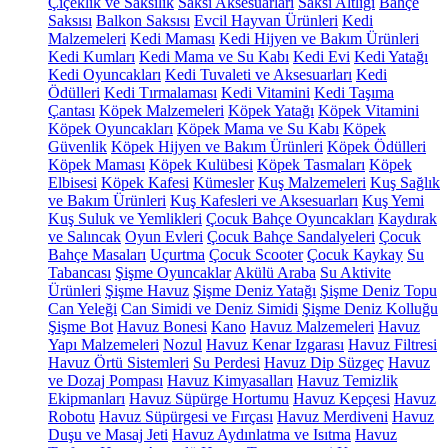
Çiçeklik ve Saksılık
Saksı Aksesuarları
Saksı Altlığı
Bahçe
Saksısı
Balkon Saksısı
Evcil Hayvan Ürünleri
Kedi
Malzemeleri
Kedi Maması
Kedi Hijyen ve Bakım Ürünleri
Kedi Kumları
Kedi Mama ve Su Kabı
Kedi Evi
Kedi Yatağı
Kedi Oyuncakları
Kedi Tuvaleti ve Aksesuarları
Kedi
Ödülleri
Kedi Tırmalaması
Kedi Vitamini
Kedi Taşıma
Çantası
Köpek Malzemeleri
Köpek Yatağı
Köpek Vitamini
Köpek Oyuncakları
Köpek Mama ve Su Kabı
Köpek
Güvenlik
Köpek Hijyen ve Bakım Ürünleri
Köpek Ödülleri
Köpek Maması
Köpek Kulübesi
Köpek Tasmaları
Köpek
Elbisesi
Köpek Kafesi
Kümesler
Kuş Malzemeleri
Kuş Sağlık
ve Bakım Ürünleri
Kuş Kafesleri ve Aksesuarları
Kuş Yemi
Kuş Suluk ve Yemlikleri
Çocuk Bahçe Oyuncakları
Kaydırak
ve Salıncak
Oyun Evleri
Çocuk Bahçe Sandalyeleri
Çocuk
Bahçe Masaları
Uçurtma
Çocuk Scooter
Çocuk Kaykay
Su
Tabancası
Şişme Oyuncaklar
Akülü Araba
Su Aktivite
Ürünleri
Şişme Havuz
Şişme Deniz Yatağı
Şişme Deniz Topu
Can Yeleği
Can Simidi ve Deniz Simidi
Şişme Deniz Kolluğu
Şişme Bot
Havuz Bonesi
Kano
Havuz Malzemeleri
Havuz
Yapı Malzemeleri
Nozul
Havuz Kenar Izgarası
Havuz Filtresi
Havuz Örtü Sistemleri
Su Perdesi
Havuz Dip Süzgeç
Havuz
ve Dozaj Pompası
Havuz Kimyasalları
Havuz Temizlik
Ekipmanları
Havuz Süpürge Hortumu
Havuz Kepçesi
Havuz
Robotu
Havuz Süpürgesi ve Fırçası
Havuz Merdiveni
Havuz
Duşu ve Masaj Jeti
Havuz Aydınlatma ve Isıtma
Havuz