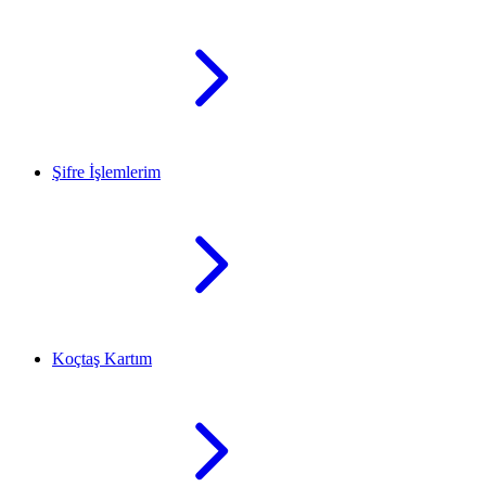
Şifre İşlemlerim
Koçtaş Kartım