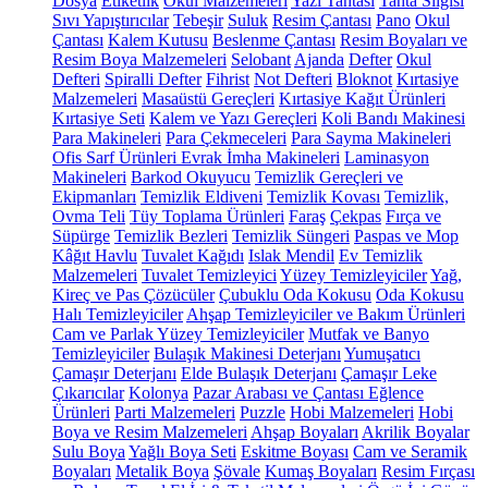
Dosya
Etiketlik
Okul Malzemeleri
Yazı Tahtası
Tahta Silgisi
Sıvı Yapıştırıcılar
Tebeşir
Suluk
Resim Çantası
Pano
Okul
Çantası
Kalem Kutusu
Beslenme Çantası
Resim Boyaları ve
Resim Boya Malzemeleri
Selobant
Ajanda
Defter
Okul
Defteri
Spiralli Defter
Fihrist
Not Defteri
Bloknot
Kırtasiye
Malzemeleri
Masaüstü Gereçleri
Kırtasiye Kağıt Ürünleri
Kırtasiye Seti
Kalem ve Yazı Gereçleri
Koli Bandı Makinesi
Para Makineleri
Para Çekmeceleri
Para Sayma Makineleri
Ofis Sarf Ürünleri
Evrak İmha Makineleri
Laminasyon
Makineleri
Barkod Okuyucu
Temizlik Gereçleri ve
Ekipmanları
Temizlik Eldiveni
Temizlik Kovası
Temizlik,
Ovma Teli
Tüy Toplama Ürünleri
Faraş
Çekpas
Fırça ve
Süpürge
Temizlik Bezleri
Temizlik Süngeri
Paspas ve Mop
Kâğıt Havlu
Tuvalet Kağıdı
Islak Mendil
Ev Temizlik
Malzemeleri
Tuvalet Temizleyici
Yüzey Temizleyiciler
Yağ,
Kireç ve Pas Çözücüler
Çubuklu Oda Kokusu
Oda Kokusu
Halı Temizleyiciler
Ahşap Temizleyiciler ve Bakım Ürünleri
Cam ve Parlak Yüzey Temizleyiciler
Mutfak ve Banyo
Temizleyiciler
Bulaşık Makinesi Deterjanı
Yumuşatıcı
Çamaşır Deterjanı
Elde Bulaşık Deterjanı
Çamaşır Leke
Çıkarıcılar
Kolonya
Pazar Arabası ve Çantası
Eğlence
Ürünleri
Parti Malzemeleri
Puzzle
Hobi Malzemeleri
Hobi
Boya ve Resim Malzemeleri
Ahşap Boyaları
Akrilik Boyalar
Sulu Boya
Yağlı Boya Seti
Eskitme Boyası
Cam ve Seramik
Boyaları
Metalik Boya
Şövale
Kumaş Boyaları
Resim Fırçası