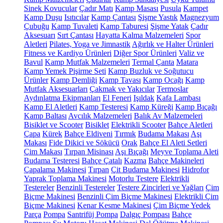
Sinek Kovucular
Çadır Matı
Kamp Masası
Pusula
Kampet
Kamp Duşu
Isıtıcılar
Kamp Çantası
Şişme Yastık
Magnezyum
Çubuğu
Kamp Tuvaleti
Kamp Taburesi
Şişme Yatak
Çadır
Aksesuarı
Sırt Çantası
Hayatta Kalma Malzemeleri
Spor
Aletleri
Pilates, Yoga ve Jimnastik
Ağırlık ve Halter Ürünleri
Fitness ve Kardiyo Ürünleri
Diğer Spor Ürünleri
Valiz ve
Bavul
Kamp Mutfak Malzemeleri
Termal Çanta
Matara
Kamp Yemek Pişirme Seti
Kamp Buzluk ve Soğutucu
Ürünler
Kamp Demliği
Kamp Tavası
Kamp Ocağı
Kamp
Mutfak Aksesuarları
Çakmak ve Yakıcılar
Termoslar
Aydınlatma Ekipmanları
El Feneri
Işıldak
Kafa Lambası
Kamp El Aletleri
Kamp Testeresi
Kamp Küreği
Kamp Bıçağı
Kamp Baltası
Avcılık Malzemeleri
Balık Av Malzemeleri
Bisiklet ve Scooter
Bisiklet
Elektrikli Scooter
Bahçe Aletleri
Çapa
Kürek
Bahçe Eldiveni
Tırmık
Budama Makası
Aşı
Makası
Fide Dikici ve Sökücü
Orak
Bahçe El Aleti Setleri
Çim Makası
Tırpan Misinası
Aşı Bıçağı
Meyve Toplama Aleti
Budama Testeresi
Bahçe Çatalı
Kazma
Bahçe Makineleri
Çapalama Makinesi
Tırpan
Çit Budama Makinesi
Hidrofor
Yaprak Toplama Makinesi
Motorlu Testere
Elektrikli
Testereler
Benzinli Testereler
Testere Zincirleri ve Yağları
Çim
Biçme Makinesi
Benzinli Çim Biçme Makinesi
Elektrikli Çim
Biçme Makinesi
Kenar Kesme Makinesi
Çim Biçme Yedek
Parça
Pompa
Santrifüj Pompa
Dalgıç Pompası
Bahçe