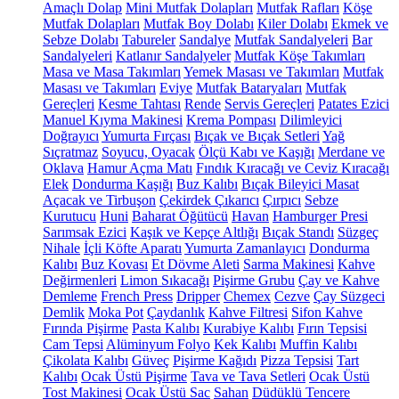
Amaçlı Dolap
Mini Mutfak Dolapları
Mutfak Rafları
Köşe
Mutfak Dolapları
Mutfak Boy Dolabı
Kiler Dolabı
Ekmek ve
Sebze Dolabı
Tabureler
Sandalye
Mutfak Sandalyeleri
Bar
Sandalyeleri
Katlanır Sandalyeler
Mutfak Köşe Takımları
Masa ve Masa Takımları
Yemek Masası ve Takımları
Mutfak
Masası ve Takımları
Eviye
Mutfak Bataryaları
Mutfak
Gereçleri
Kesme Tahtası
Rende
Servis Gereçleri
Patates Ezici
Manuel Kıyma Makinesi
Krema Pompası
Dilimleyici
Doğrayıcı
Yumurta Fırçası
Bıçak ve Bıçak Setleri
Yağ
Sıçratmaz
Soyucu, Oyacak
Ölçü Kabı ve Kaşığı
Merdane ve
Oklava
Hamur Açma Matı
Fındık Kıracağı ve Ceviz Kıracağı
Elek
Dondurma Kaşığı
Buz Kalıbı
Bıçak Bileyici Masat
Açacak ve Tirbuşon
Çekirdek Çıkarıcı
Çırpıcı
Sebze
Kurutucu
Huni
Baharat Öğütücü
Havan
Hamburger Presi
Sarımsak Ezici
Kaşık ve Kepçe Altlığı
Bıçak Standı
Süzgeç
Nihale
İçli Köfte Aparatı
Yumurta Zamanlayıcı
Dondurma
Kalıbı
Buz Kovası
Et Dövme Aleti
Sarma Makinesi
Kahve
Değirmenleri
Limon Sıkacağı
Pişirme Grubu
Çay ve Kahve
Demleme
French Press
Dripper
Chemex
Cezve
Çay Süzgeci
Demlik
Moka Pot
Çaydanlık
Kahve Filtresi
Sifon Kahve
Fırında Pişirme
Pasta Kalıbı
Kurabiye Kalıbı
Fırın Tepsisi
Cam Tepsi
Alüminyum Folyo
Kek Kalıbı
Muffin Kalıbı
Çikolata Kalıbı
Güveç
Pişirme Kağıdı
Pizza Tepsisi
Tart
Kalıbı
Ocak Üstü Pişirme
Tava ve Tava Setleri
Ocak Üstü
Tost Makinesi
Ocak Üstü Sac
Sahan
Düdüklü Tencere