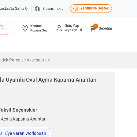
Yardım ve Destek
Koçtaş'ta Satıcı Ol
Sipariş Takip
Giriş Yap
Konum
0
Sepetim
veya Üye Ol
Konum Seç
Yedek Parça ve Aksesuarları
zla Uyumlu Oval Açma Kapama Anahtarı
Taksit Seçenekleri
al Açma Kapama Anahtarı
50 TL'ye Varan Worldpuan