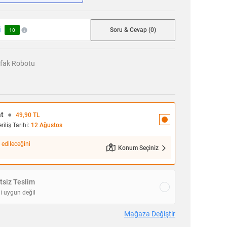
i
Soru & Cevap (0)
10
fak Robotu
at
●
49,90 TL
iliş Tarihi:
12 Ağustos
 edileceğini
Konum Seçiniz
siz Teslim
i uygun değil
Mağaza Değiştir