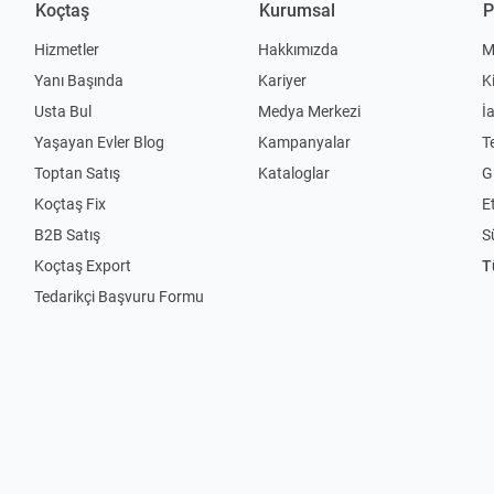
Koçtaş
Kurumsal
P
Hizmetler
Hakkımızda
M
Yanı Başında
Kariyer
K
Usta Bul
Medya Merkezi
İ
Yaşayan Evler Blog
Kampanyalar
T
Toptan Satış
Kataloglar
Gi
Koçtaş Fix
Et
B2B Satış
S
Koçtaş Export
T
Tedarikçi Başvuru Formu