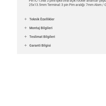
Pin IC-134B 3 pinli ışıklı oval açık rocker anahtar çeşi
25x13.5mm Terminal: 3 pin Pim aralığı: 7mm Akım / G
Teknik Özellikler
Montaj Bilgileri
Teslimat Bilgileri
Garanti Bilgisi