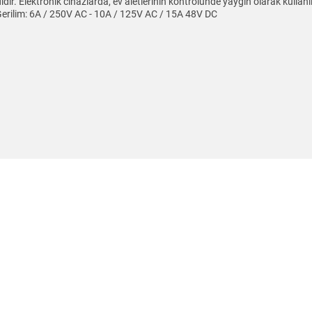
didir. Elektronik cihazlarda, ev aletlerinin kontrolünde yaygın olarak kullan
erilim: 6A / 250V AC - 10A / 125V AC / 15A 48V DC