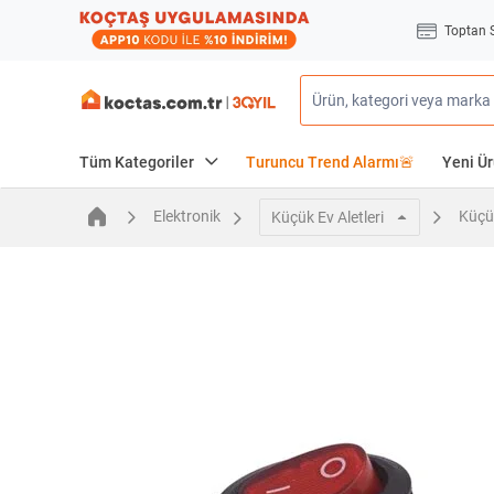
Toptan 
Tüm Kategoriler
Turuncu Trend Alarmı🚨
Yeni Ür
Elektronik
Küçük
Küçük Ev Aletleri