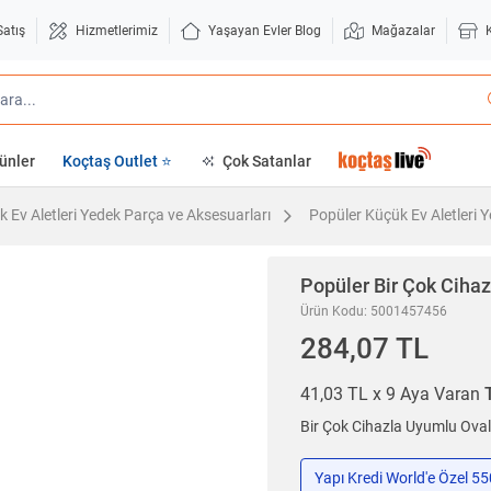
Satış
Hizmetlerimiz
Yaşayan Evler Blog
Mağazalar
ünler
Koçtaş Outlet ⭐
Çok Satanlar
 Ev Aletleri Yedek Parça ve Aksesuarları
Popüler Küçük Ev Aletleri 
Popüler
Bir Çok Ciha
Ürün Kodu: 5001457456
284,07 TL
41,03 TL x 9 Aya Varan
Bir Çok Cihazla Uyumlu Ov
Yapı Kredi World'e Özel 5