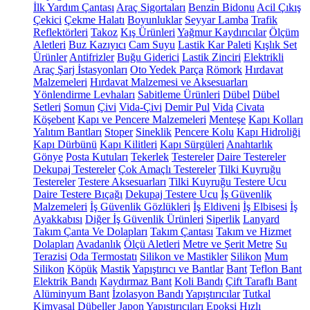
İlk Yardım Çantası
Araç Sigortaları
Benzin Bidonu
Acil Çıkış
Çekici
Çekme Halatı
Boyunluklar
Seyyar Lamba
Trafik
Reflektörleri
Takoz
Kış Ürünleri
Yağmur Kaydırıcılar
Ölçüm
Aletleri
Buz Kazıyıcı
Cam Suyu
Lastik Kar Paleti
Kışlık Set
Ürünler
Antifrizler
Buğu Giderici
Lastik Zinciri
Elektrikli
Araç Şarj İstasyonları
Oto Yedek Parça
Römork
Hırdavat
Malzemeleri
Hırdavat Malzemesi ve Aksesuarları
Yönlendirme Levhaları
Sabitleme Ürünleri
Dübel
Dübel
Setleri
Somun
Çivi
Vida-Çivi
Demir Pul
Vida
Civata
Köşebent
Kapı ve Pencere Malzemeleri
Menteşe
Kapı Kolları
Yalıtım Bantları
Stoper
Sineklik
Pencere Kolu
Kapı Hidroliği
Kapı Dürbünü
Kapı Kilitleri
Kapı Sürgüleri
Anahtarlık
Gönye
Posta Kutuları
Tekerlek
Testereler
Daire Testereler
Dekupaj Testereler
Çok Amaçlı Testereler
Tilki Kuyruğu
Testereler
Testere Aksesuarları
Tilki Kuyruğu Testere Ucu
Daire Testere Bıçağı
Dekupaj Testere Ucu
İş Güvenlik
Malzemeleri
İş Güvenlik Gözlükleri
İş Eldiveni
İş Elbisesi
İş
Ayakkabısı
Diğer İş Güvenlik Ürünleri
Siperlik
Lanyard
Takım Çanta Ve Dolapları
Takım Çantası
Takım ve Hizmet
Dolapları
Avadanlık
Ölçü Aletleri
Metre ve Şerit Metre
Su
Terazisi
Oda Termostatı
Silikon ve Mastikler
Silikon
Mum
Silikon
Köpük
Mastik
Yapıştırıcı ve Bantlar
Bant
Teflon Bant
Elektrik Bandı
Kaydırmaz Bant
Koli Bandı
Çift Taraflı Bant
Alüminyum Bant
İzolasyon Bandı
Yapıştırıcılar
Tutkal
Kimyasal Dübeller
Japon Yapıştırıcıları
Epoksi
Hızlı