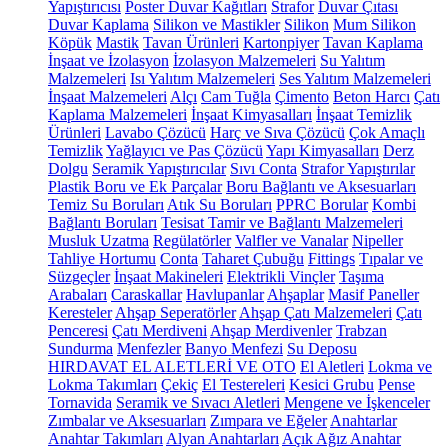
Yapıştırıcısı
Poster Duvar Kağıtları
Strafor
Duvar Çıtası
Duvar Kaplama
Silikon ve Mastikler
Silikon
Mum Silikon
Köpük
Mastik
Tavan Ürünleri
Kartonpiyer
Tavan Kaplama
İnşaat ve İzolasyon
İzolasyon Malzemeleri
Su Yalıtım
Malzemeleri
Isı Yalıtım Malzemeleri
Ses Yalıtım Malzemeleri
İnşaat Malzemeleri
Alçı
Cam Tuğla
Çimento
Beton Harcı
Çatı
Kaplama Malzemeleri
İnşaat Kimyasalları
İnşaat Temizlik
Ürünleri
Lavabo Çözücü
Harç ve Sıva Çözücü
Çok Amaçlı
Temizlik
Yağlayıcı ve Pas Çözücü
Yapı Kimyasalları
Derz
Dolgu
Seramik Yapıştırıcılar
Sıvı Conta
Strafor Yapıştırılar
Plastik Boru ve Ek Parçalar
Boru Bağlantı ve Aksesuarları
Temiz Su Boruları
Atık Su Boruları
PPRC Borular
Kombi
Bağlantı Boruları
Tesisat Tamir ve Bağlantı Malzemeleri
Musluk Uzatma
Regülatörler
Valfler ve Vanalar
Nipeller
Tahliye Hortumu
Conta
Taharet Çubuğu
Fittings
Tıpalar ve
Süzgeçler
İnşaat Makineleri
Elektrikli Vinçler
Taşıma
Arabaları
Caraskallar
Havlupanlar
Ahşaplar
Masif Paneller
Keresteler
Ahşap Seperatörler
Ahşap Çatı Malzemeleri
Çatı
Penceresi
Çatı Merdiveni
Ahşap Merdivenler
Trabzan
Sundurma
Menfezler
Banyo Menfezi
Su Deposu
HIRDAVAT EL ALETLERİ VE OTO
El Aletleri
Lokma ve
Lokma Takımları
Çekiç
El Testereleri
Kesici Grubu
Pense
Tornavida
Seramik ve Sıvacı Aletleri
Mengene ve İşkenceler
Zımbalar ve Aksesuarları
Zımpara ve Eğeler
Anahtarlar
Anahtar Takımları
Alyan Anahtarları
Açık Ağız Anahtar