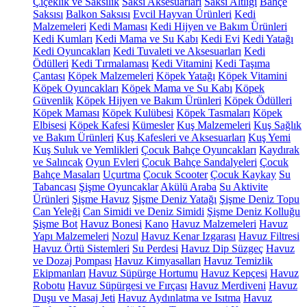
Çiçeklik ve Saksılık
Saksı Aksesuarları
Saksı Altlığı
Bahçe
Saksısı
Balkon Saksısı
Evcil Hayvan Ürünleri
Kedi
Malzemeleri
Kedi Maması
Kedi Hijyen ve Bakım Ürünleri
Kedi Kumları
Kedi Mama ve Su Kabı
Kedi Evi
Kedi Yatağı
Kedi Oyuncakları
Kedi Tuvaleti ve Aksesuarları
Kedi
Ödülleri
Kedi Tırmalaması
Kedi Vitamini
Kedi Taşıma
Çantası
Köpek Malzemeleri
Köpek Yatağı
Köpek Vitamini
Köpek Oyuncakları
Köpek Mama ve Su Kabı
Köpek
Güvenlik
Köpek Hijyen ve Bakım Ürünleri
Köpek Ödülleri
Köpek Maması
Köpek Kulübesi
Köpek Tasmaları
Köpek
Elbisesi
Köpek Kafesi
Kümesler
Kuş Malzemeleri
Kuş Sağlık
ve Bakım Ürünleri
Kuş Kafesleri ve Aksesuarları
Kuş Yemi
Kuş Suluk ve Yemlikleri
Çocuk Bahçe Oyuncakları
Kaydırak
ve Salıncak
Oyun Evleri
Çocuk Bahçe Sandalyeleri
Çocuk
Bahçe Masaları
Uçurtma
Çocuk Scooter
Çocuk Kaykay
Su
Tabancası
Şişme Oyuncaklar
Akülü Araba
Su Aktivite
Ürünleri
Şişme Havuz
Şişme Deniz Yatağı
Şişme Deniz Topu
Can Yeleği
Can Simidi ve Deniz Simidi
Şişme Deniz Kolluğu
Şişme Bot
Havuz Bonesi
Kano
Havuz Malzemeleri
Havuz
Yapı Malzemeleri
Nozul
Havuz Kenar Izgarası
Havuz Filtresi
Havuz Örtü Sistemleri
Su Perdesi
Havuz Dip Süzgeç
Havuz
ve Dozaj Pompası
Havuz Kimyasalları
Havuz Temizlik
Ekipmanları
Havuz Süpürge Hortumu
Havuz Kepçesi
Havuz
Robotu
Havuz Süpürgesi ve Fırçası
Havuz Merdiveni
Havuz
Duşu ve Masaj Jeti
Havuz Aydınlatma ve Isıtma
Havuz