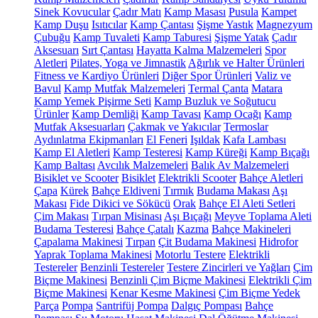
Sinek Kovucular
Çadır Matı
Kamp Masası
Pusula
Kampet
Kamp Duşu
Isıtıcılar
Kamp Çantası
Şişme Yastık
Magnezyum
Çubuğu
Kamp Tuvaleti
Kamp Taburesi
Şişme Yatak
Çadır
Aksesuarı
Sırt Çantası
Hayatta Kalma Malzemeleri
Spor
Aletleri
Pilates, Yoga ve Jimnastik
Ağırlık ve Halter Ürünleri
Fitness ve Kardiyo Ürünleri
Diğer Spor Ürünleri
Valiz ve
Bavul
Kamp Mutfak Malzemeleri
Termal Çanta
Matara
Kamp Yemek Pişirme Seti
Kamp Buzluk ve Soğutucu
Ürünler
Kamp Demliği
Kamp Tavası
Kamp Ocağı
Kamp
Mutfak Aksesuarları
Çakmak ve Yakıcılar
Termoslar
Aydınlatma Ekipmanları
El Feneri
Işıldak
Kafa Lambası
Kamp El Aletleri
Kamp Testeresi
Kamp Küreği
Kamp Bıçağı
Kamp Baltası
Avcılık Malzemeleri
Balık Av Malzemeleri
Bisiklet ve Scooter
Bisiklet
Elektrikli Scooter
Bahçe Aletleri
Çapa
Kürek
Bahçe Eldiveni
Tırmık
Budama Makası
Aşı
Makası
Fide Dikici ve Sökücü
Orak
Bahçe El Aleti Setleri
Çim Makası
Tırpan Misinası
Aşı Bıçağı
Meyve Toplama Aleti
Budama Testeresi
Bahçe Çatalı
Kazma
Bahçe Makineleri
Çapalama Makinesi
Tırpan
Çit Budama Makinesi
Hidrofor
Yaprak Toplama Makinesi
Motorlu Testere
Elektrikli
Testereler
Benzinli Testereler
Testere Zincirleri ve Yağları
Çim
Biçme Makinesi
Benzinli Çim Biçme Makinesi
Elektrikli Çim
Biçme Makinesi
Kenar Kesme Makinesi
Çim Biçme Yedek
Parça
Pompa
Santrifüj Pompa
Dalgıç Pompası
Bahçe