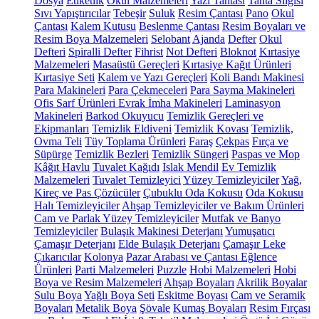
Dosya
Etiketlik
Okul Malzemeleri
Yazı Tahtası
Tahta Silgisi
Sıvı Yapıştırıcılar
Tebeşir
Suluk
Resim Çantası
Pano
Okul
Çantası
Kalem Kutusu
Beslenme Çantası
Resim Boyaları ve
Resim Boya Malzemeleri
Selobant
Ajanda
Defter
Okul
Defteri
Spiralli Defter
Fihrist
Not Defteri
Bloknot
Kırtasiye
Malzemeleri
Masaüstü Gereçleri
Kırtasiye Kağıt Ürünleri
Kırtasiye Seti
Kalem ve Yazı Gereçleri
Koli Bandı Makinesi
Para Makineleri
Para Çekmeceleri
Para Sayma Makineleri
Ofis Sarf Ürünleri
Evrak İmha Makineleri
Laminasyon
Makineleri
Barkod Okuyucu
Temizlik Gereçleri ve
Ekipmanları
Temizlik Eldiveni
Temizlik Kovası
Temizlik,
Ovma Teli
Tüy Toplama Ürünleri
Faraş
Çekpas
Fırça ve
Süpürge
Temizlik Bezleri
Temizlik Süngeri
Paspas ve Mop
Kâğıt Havlu
Tuvalet Kağıdı
Islak Mendil
Ev Temizlik
Malzemeleri
Tuvalet Temizleyici
Yüzey Temizleyiciler
Yağ,
Kireç ve Pas Çözücüler
Çubuklu Oda Kokusu
Oda Kokusu
Halı Temizleyiciler
Ahşap Temizleyiciler ve Bakım Ürünleri
Cam ve Parlak Yüzey Temizleyiciler
Mutfak ve Banyo
Temizleyiciler
Bulaşık Makinesi Deterjanı
Yumuşatıcı
Çamaşır Deterjanı
Elde Bulaşık Deterjanı
Çamaşır Leke
Çıkarıcılar
Kolonya
Pazar Arabası ve Çantası
Eğlence
Ürünleri
Parti Malzemeleri
Puzzle
Hobi Malzemeleri
Hobi
Boya ve Resim Malzemeleri
Ahşap Boyaları
Akrilik Boyalar
Sulu Boya
Yağlı Boya Seti
Eskitme Boyası
Cam ve Seramik
Boyaları
Metalik Boya
Şövale
Kumaş Boyaları
Resim Fırçası