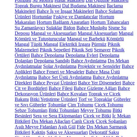
Pompası
Su Motoru
Hasat Makinesi
Dal Öğütme Makinesi
Toprak Burgu Makinesi
Dal Budama Makinesi
İlaçlama
Makineleri
Bahçe İş ve İnşaat Makineleri
Bahçe Sulama
Ürünleri
Hortumlar
Fıskiye ve Damlatıcılar
Hortum
Makaraları
Hortum Bağlantı Aparatları
Hortum Tabancaları
Su Zamanlayıcı
Sulaklar
Bidon
Bahçe Musluğu
Şişme Su
Deposu
Mangal ve Aksesuarları
Mangal Aksesuarları
Mangal
Kömürü ve Tutuşturucular
Mangal ve Barbekü
Kömürlü
Mangal
Tüplü Mangal
Elektrikli Izgara
Pürmüz
Piknik
Malzemeleri
Piknik Sepetleri
Piknik Seti
Semaver
Piknik
Örtüleri
Bahçe Depolama
Depolama Evleri
Depolama
Dolapları
Depolama Sandığı
Bahçe Aydınlatma
Dış Mekan
Aydınlatmalar
Solar Aydınlatma
Projektör ve Sensörler
Bahçe
Aplikleri
Bahçe Feneri ve Meşaleler
Bahçe Masa Üstü
Aydınlatma
Bahçe Set Üstü Aydınlatma
Bahçe Aydınlatma
Direkleri
Bahçe Peyzaj Ürünleri
Bahçe Yer Döşemeleri
Bahçe
Çit ve Bordürleri
Bahçe Filesi
Bahçe Gizleme Ağları
Bahçe
Dekorasyon Ürünleri
Bahçe Kovaları
Toprak ve Çiçek
Bakımı
Bitki Yetiştirme Ürünleri
Torf ve Topraklar
Gübreler
ve Sıvı Gübreler
Tohumlar
Çim Tohumu
Çiçek Tohumu
Sebze Tohumları
Bitki Tohumları
Meyve Tohumu
Bitki
Besinleri
Sera ve Sera Ekipmanları
Çiçek ve Bitki
İç Mekan
Bitkileri
Dış Mekan Ağaçları
Canlı Çiçek
Çiçek Soğanları
Aşılı Meyve Fidanları
Aşılı Gül
Fide
Dış Mekan Sarmaşık
Bitkileri
Kaktüs
Saksı ve Aksesuarları
Dekoratif Saksı