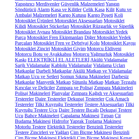
Yapıştırıcı
Merdivenler
Güvenlik Malzemeleri
Yangın
Söndürücü
Alarm
Kasa ve Kilitler
Çelik Kasa
Kilit
Kutu ve
Ambalaj Malzemeleri
Kargo Kutusu
Kargo Poşeti
Koli
Motosiklet Ürünleri
Motorsiklet Aksesuarları
Motosiklet
Kilidi
Motosiklet Stickerları
Motosiklet Rüzgarlık ve Siperlik
Motosiklet Aynası
Motosiklet Brandası
Motorsiklet Yedek
Parça
Motosiklet Fren Ekipmanları
Diğer Motosiklet Yedek
Parçaları
Motosiklet Fren ve Debriyaj Kolu
Motosiklet Kayışı
Motosiklet Zinciri
Motosiklet Giyim
Motorcu Eldiveni
Motorcu Botu ve Ayakkabısı
Motorcu Yağmurluk
Motosiklet
Kaskı
ELEKTRİKLİ EL ALETLERİ
Akülü Vidalamalar
Şarjlı Vidalamalar
Kablolu Vidalamalar
Vidalama Uçları
Matkaplar
Darbeli Matkaplar
Akülü Matkap ve Vidalamalar
Matkap Ucu ve Setleri
Somun Sıkma Makineleri
Darbesiz
Matkaplar
Manyetik Matkap
Sütunlu Matkap
Matkap Tezgahı
Kırıcılar ve Deliciler
Zımpara ve Polisaj
Zımpara Makineleri
Polisaj Makineleri
Planyalar
Zımpara Kağıdı ve Aksesuarları
Testereler
Daire Testereler
Dekupaj Testereler
Çok Amaçlı
Testereler
Tilki Kuyruğu Testereler
Testere Aksesuarları
Tilki
Kuyruğu Testere Ucu
Daire Testere Bıçağı
Dekupaj Testere
Ucu
Bahçe Makineleri
Çapalama Makinesi
Tırpan
Çit
Budama Makinesi
Hidrofor
Yaprak Toplama Makinesi
Motorlu Testere
Elektrikli Testereler
Benzinli Testereler
Testere Zincirleri ve Yağları
Çim Biçme Makinesi
Benzinli
Çim Biçme Makinesi
Elektrikli Çim Biçme Makinesi
Kenar