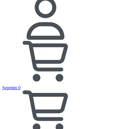
Sepetim
0