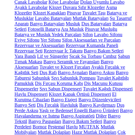
Çanak Lavabolar
Köşe Lavabolar
Dolap Uyumlu Lavabo
Ayaklı Lavabolar
Klozet
Duvara Sıfır Klozetler
Asma
Klozetler
Klozet Kapakları
Pisuvar
Tuvalet Taşı
Batarya ve
Musluklar
Lavabo Bataryaları
Mutfak Bataryaları
Su Tasarruf
Aparatı
Banyo Bataryaları
Musluk
Duş Bataryaları
Batarya
Setleri
Fotoselli Batarya
Ara Musluk
Pisuvar Musluğu
Batarya ve Musluk Yedek Parçaları
Sifon
Lavabo Sifonu
Eviye Sifonu
Yer Sifonu
Sifon Aksesuarları ve Parçaları
Rezervuar ve Aksesuarları
Rezervuar Kumanda Paneli
Rezervuar Seti
Rezervuar İç Takımı
Banyo Bakım Setleri
Yara Bandı
Lif ve Süngerler
Sıcak Su Torbası
Cımbız
Sabun
Tırnak Makası
Banyo Seramik ve Fayansları
Banyo
Aksesuarları
Tuvalet ve Klozet Fırçaları
Ayaklı Fırçalık ve
Kağıtlık Seti
Duş Rafı
Banyo Aynaları
Banyo Askısı
Banyo
Taburesi
Sabunluk
Sıvı Sabunluk Pompası
Tuvalet Kağıtlığı
Pamukluk
Diş Fırçası Koruma Kabı
Diş Macunu Kutusu
Dispenserler
Sıvı Sabun Dispenseri
Tuvalet Kağıdı Dispenseri
Havlu Dispenseri
Klozet Kapak Örtüsü Dispenseri
El
Kurutma Cihazları
Banyo Etajeri
Banyo Düzenleyicileri
Banyo Seti
Diş Fırçalık
Havluluk
Banyo Kaydırmazı
Duş
Perde Askısı
Yaşlı ve Bedensel Engelli Banyo Ürünleri
Banyo
Havalandırma ve Isıtma
Banyo Aspiratörü
Diğer
Banyo
Tekstil
Banyo Paspasları
Banyo Bakım Setleri
Banyo
Perdeleri
Bornoz
Peştemal
Havlu
MUTFAK
Mutfak
Mobilyaları
Mutfak Dolapları
Hazır Mutfak Dolapları
Çok