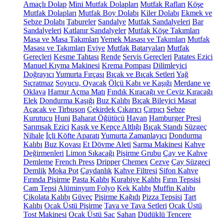
Amaçlı Dolap
Mini Mutfak Dolapları
Mutfak Rafları
Köşe
Mutfak Dolapları
Mutfak Boy Dolabı
Kiler Dolabı
Ekmek ve
Sebze Dolabı
Tabureler
Sandalye
Mutfak Sandalyeleri
Bar
Sandalyeleri
Katlanır Sandalyeler
Mutfak Köşe Takımları
Masa ve Masa Takımları
Yemek Masası ve Takımları
Mutfak
Masası ve Takımları
Eviye
Mutfak Bataryaları
Mutfak
Gereçleri
Kesme Tahtası
Rende
Servis Gereçleri
Patates Ezici
Manuel Kıyma Makinesi
Krema Pompası
Dilimleyici
Doğrayıcı
Yumurta Fırçası
Bıçak ve Bıçak Setleri
Yağ
Sıçratmaz
Soyucu, Oyacak
Ölçü Kabı ve Kaşığı
Merdane ve
Oklava
Hamur Açma Matı
Fındık Kıracağı ve Ceviz Kıracağı
Elek
Dondurma Kaşığı
Buz Kalıbı
Bıçak Bileyici Masat
Açacak ve Tirbuşon
Çekirdek Çıkarıcı
Çırpıcı
Sebze
Kurutucu
Huni
Baharat Öğütücü
Havan
Hamburger Presi
Sarımsak Ezici
Kaşık ve Kepçe Altlığı
Bıçak Standı
Süzgeç
Nihale
İçli Köfte Aparatı
Yumurta Zamanlayıcı
Dondurma
Kalıbı
Buz Kovası
Et Dövme Aleti
Sarma Makinesi
Kahve
Değirmenleri
Limon Sıkacağı
Pişirme Grubu
Çay ve Kahve
Demleme
French Press
Dripper
Chemex
Cezve
Çay Süzgeci
Demlik
Moka Pot
Çaydanlık
Kahve Filtresi
Sifon Kahve
Fırında Pişirme
Pasta Kalıbı
Kurabiye Kalıbı
Fırın Tepsisi
Cam Tepsi
Alüminyum Folyo
Kek Kalıbı
Muffin Kalıbı
Çikolata Kalıbı
Güveç
Pişirme Kağıdı
Pizza Tepsisi
Tart
Kalıbı
Ocak Üstü Pişirme
Tava ve Tava Setleri
Ocak Üstü
Tost Makinesi
Ocak Üstü Sac
Sahan
Düdüklü Tencere