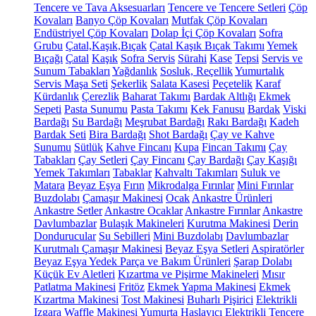
Tencere ve Tava Aksesuarları
Tencere ve Tencere Setleri
Çöp
Kovaları
Banyo Çöp Kovaları
Mutfak Çöp Kovaları
Endüstriyel Çöp Kovaları
Dolap İçi Çöp Kovaları
Sofra
Grubu
Çatal,Kaşık,Bıçak
Çatal Kaşık Bıçak Takımı
Yemek
Bıçağı
Çatal
Kaşık
Sofra Servis
Sürahi
Kase
Tepsi
Servis ve
Sunum Tabakları
Yağdanlık
Sosluk, Reçellik
Yumurtalık
Servis Maşa Seti
Şekerlik
Salata Kasesi
Peçetelik
Karaf
Kürdanlık
Çerezlik
Baharat Takımı
Bardak Altlığı
Ekmek
Sepeti
Pasta Sunumu
Pasta Takımı
Kek Fanusu
Bardak
Viski
Bardağı
Su Bardağı
Meşrubat Bardağı
Rakı Bardağı
Kadeh
Bardak Seti
Bira Bardağı
Shot Bardağı
Çay ve Kahve
Sunumu
Sütlük
Kahve Fincanı
Kupa
Fincan Takımı
Çay
Tabakları
Çay Setleri
Çay Fincanı
Çay Bardağı
Çay Kaşığı
Yemek Takımları
Tabaklar
Kahvaltı Takımları
Suluk ve
Matara
Beyaz Eşya
Fırın
Mikrodalga Fırınlar
Mini Fırınlar
Buzdolabı
Çamaşır Makinesi
Ocak
Ankastre Ürünleri
Ankastre Setler
Ankastre Ocaklar
Ankastre Fırınlar
Ankastre
Davlumbazlar
Bulaşık Makineleri
Kurutma Makinesi
Derin
Dondurucular
Su Sebilleri
Mini Buzdolabı
Davlumbazlar
Kurutmalı Çamaşır Makinesi
Beyaz Eşya Setleri
Aspiratörler
Beyaz Eşya Yedek Parça ve Bakım Ürünleri
Şarap Dolabı
Küçük Ev Aletleri
Kızartma ve Pişirme Makineleri
Mısır
Patlatma Makinesi
Fritöz
Ekmek Yapma Makinesi
Ekmek
Kızartma Makinesi
Tost Makinesi
Buharlı Pişirici
Elektrikli
Izgara
Waffle Makinesi
Yumurta Haşlayıcı
Elektrikli Tencere