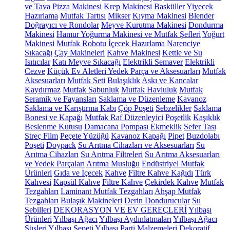
ve Tava
Pizza Makinesi
Krep Makinesi
Basküller
Yiyecek
Hazırlama
Mutfak Tartısı
Mikser
Kıyma Makinesi
Blender
Doğrayıcı ve Rondolar
Meyve Kurutma Makinesi
Dondurma
Makinesi
Hamur Yoğurma Makinesi ve Mutfak Şefleri
Yoğurt
Makinesi
Mutfak Robotu
İçecek Hazırlama
Narenciye
Sıkacağı
Çay Makineleri
Kahve Makinesi
Kettle ve Su
Isıtıcılar
Katı Meyve Sıkacağı
Elektrikli Semaver
Elektrikli
Cezve
Küçük Ev Aletleri Yedek Parça ve Aksesuarları
Mutfak
Aksesuarları
Mutfak Seti
Bulaşıklık
Askı ve Kancalar
Kaydırmaz
Mutfak Sabunluk
Mutfak Havluluk
Mutfak
Seramik ve Fayansları
Saklama ve Düzenleme
Kavanoz
Saklama ve Karıştırma Kabı
Çöp Poşeti
Sebzelikler
Saklama
Bonesi ve Kapağı
Mutfak Raf Düzenleyici
Poşetlik
Kaşıklık
Beslenme Kutusu
Damacana Pompası
Ekmeklik
Sefer Tası
Streç Film
Peçete Yüzüğü
Kavanoz Kapağı
Pipet
Buzdolabı
Poşeti
Doypack
Su Arıtma Cihazları ve Aksesuarları
Su
Arıtma Cihazları
Su Arıtma Filtreleri
Su Arıtma Aksesuarları
ve Yedek Parçaları
Arıtma Musluğu
Endüstriyel Mutfak
Ürünleri
Gıda ve İçecek
Kahve
Filtre Kahve Kağıdı
Türk
Kahvesi
Kapsül Kahve
Filtre Kahve
Çekirdek Kahve
Mutfak
Tezgahları
Laminant Mutfak Tezgahları
Ahşap Mutfak
Tezgahları
Bulaşık Makineleri
Derin Dondurucular
Su
Sebilleri
DEKORASYON VE EV GEREÇLERİ
Yılbaşı
Ürünleri
Yılbaşı Ağacı
Yılbaşı Aydınlatmaları
Yılbaşı Ağacı
Süsleri
Yılbaşı Sepeti
Yılbaşı Parti Malzemeleri
Dekoratif