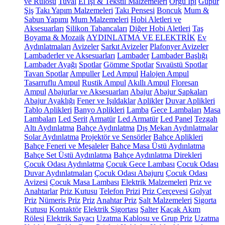
ve Rulosu
Tuval
El İşi & Tekstil Malzemeleri
Örgü İpi
Güpür
Şiş
Takı Yapım Malzemeleri
Takı Pensesi
Boncuk
Mum &
Sabun Yapımı
Mum Malzemeleri
Hobi Aletleri ve
Aksesuarları
Silikon Tabancaları
Diğer Hobi Aletleri
Taş
Boyama & Mozaik
AYDINLATMA VE ELEKTRİK
Ev
Aydınlatmaları
Avizeler
Sarkıt Avizeler
Plafonyer Avizeler
Lambaderler ve Aksesuarları
Lambader
Lambader Başlığı
Lambader Ayağı
Spotlar
Gömme Spotlar
Sıvaüstü Spotlar
Tavan Spotlar
Ampuller
Led Ampul
Halojen Ampul
Tasarruflu Ampul
Rustik Ampul
Akıllı Ampul
Floresan
Ampul
Abajurlar ve Aksesuarları
Abajur
Abajur Şapkaları
Abajur Ayaklığı
Fener ve Işıldaklar
Aplikler
Duvar Aplikleri
Tablo Aplikleri
Banyo Aplikleri
Lamba
Gece Lambaları
Masa
Lambaları
Led Şerit
Armatür
Led Armatür
Led Panel
Tezgah
Altı Aydınlatma
Bahçe Aydınlatma
Dış Mekan Aydınlatmalar
Solar Aydınlatma
Projektör ve Sensörler
Bahçe Aplikleri
Bahçe Feneri ve Meşaleler
Bahçe Masa Üstü Aydınlatma
Bahçe Set Üstü Aydınlatma
Bahçe Aydınlatma Direkleri
Çocuk Odası Aydınlatma
Çocuk Gece Lambası
Çocuk Odası
Duvar Aydınlatmaları
Çocuk Odası Abajuru
Çocuk Odası
Avizesi
Çocuk Masa Lambası
Elektrik Malzemeleri
Priz ve
Anahtarlar
Priz Kutusu
Telefon Prizi
Priz Çerçevesi
Golyat
Priz
Nümeris Priz
Priz
Anahtar Priz
Şalt Malzemeleri
Sigorta
Kutusu
Kontaktör
Elektrik Sigortası
Şalter
Kaçak Akım
Rölesi
Elektrik Sayacı
Uzatma Kablosu ve Grup Priz
Uzatma