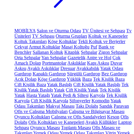
MOBİLYA
Salon ve Oturma Odası
TV Ünitesi ve Sehpası
Tv
Üniteleri
TV Sehpası
Oturma Grupları
Koltuk ve Kanepeler
Koltuk Takımları
Köşe Koltuklar
Tekli Koltuk ve Berjerler
Çekyat
Armut Koltuklar
Masaj Koltuğu
Puf
Bank ve
Benchler
Sallanan Koltuk
Kitaplık
Sehpalar
Zigon Sehpalar
Orta Sehpalar
Yan Sehpalar
Gazetelik
Antre ve Hol
Çok
Amaçlı Dolap
Portmantolar
Askılıklar
Kapı Askısı
Duvar
Askısı
Ayaklı Askılıklar
Dresuar
Ayakkabılık
Yatak Odası
Gardırop
Kapaklı Gardırop
Sürgülü Gardırop
Bez Gardırop
Açık Dolap
Köşe Gardırop
Yüklük
Baza
Tek Kişilik Baza
Çift Kişilik Baza
Yatak Başlığı
Çift Kişilik Yatak Başlığı
Tek
Kişilik Yatak Başlığı
Yatak
Çift Kişilik Yatak
Tek Kişilik
Yatak
Hasta Yatağı
Yatak Pedi & Şiltesi
Karyola
Tek Kişilik
Karyola
Çift Kişilik Karyola
Şifonyerler
Komodin
Yatak
Odası Takımları
Makyaj Masası
Takı Dolabı
Sandık
Paravan
Ofis ve Çalışma Mobilyaları
Çalışma ve Bilgisayar Masası
Oyuncu Koltukları
Çalışma ve Ofis Sandalyeleri
Keson
Ofis
Dolabı
Ofis Koltukları ve Kanepeleri
Ayaklı Küllükler
Laptop
Sehpası
Oyuncu Masası
Toplantı Masası
Ofis Masası ve
Takımları
Yemek Odası
Yemek Odası Takımları
Vitrin
Yemek