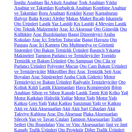
İngiliz Anahtarı
İki Ağızlı Anahtar
Tork Anahtarı
Yıldız
Anahtar ve Takımları
Kurbağcık Anahtarı
Kombine Anahtar
ve Takımları
Boru Anahtarı
Keskiler
Keser
Kargaburun
Balyoz
Balta
Kesici Aletler
Makas
Maket Bıçağı
Iskarpela
Oto Ürünleri
Lastik
Yaz Lastiği
Kış Lastiği
4 Mevsim Lastik
Oto Teknik Malzemeler
Araç İçi Aksesuar
Oto Güneşlik
Oto
Küllükler
Araç Buzdolapları
Bagaj Düzenleyici
Araba
Kokuları
Araç İçi Telefon Tutucular
Bagaj Havuzu
Oto
Paspası
Araç İçi Kamera
Oto Multimedya ve Görüntü
Sistemleri
Oto Bakım Temizlik Ürünleri
Basınçlı Yıkama
Makineleri
Tampon Parlatıcı ve Temizleyiciler
Torpido
Temizlik ve Bakım Ürünleri
Oto Şampuan
Oto Cila ve
Parlatıcı Ürünleri
Polyester Macun
Oto Cam Bakım Ürünleri
ve Temizleyiciler
Mikrofiber Bez
Araç Temizlik Seti
Araç
Boyaları
Araç Süpürgeleri
Araba Çizik Giderici
Motor
Temizleyici ve Bakım Ürünleri
Radyatör Temizleyiciler
Oto
Koltuk Kılıfı
Lastik Ekipmanları
Hava Kompresörü
Bijon
Anahtarı
Sibop ve Sibop Kapağı
Lastik Tamir Kiti
Kriko
Yağ
Motor Katkıları
Hidrolik Yağlar
Motor Yağı
Motor Yağı
Katkısı
Gres Yağı
Yakıt Katkısı
Şanzıman Yağı ve Katkısı
Akü ve Akü Aksesuarları
Akü
Akü Şarj Cihazları
Akü
Takviye Kablosu
Araç Dış Aksesuar
Plaka Aksesuarları
Silecek
Yan ve Tavan Çıtaları
Tampon Aksesuarları
Trafik
Setleri
Oto Brandaları
Vinç ve Vinç Aksesuarları
Jant ve Jant
Kapağı
Trafik Ürünleri
Oto Projektör
Diğer Trafik Ürünleri