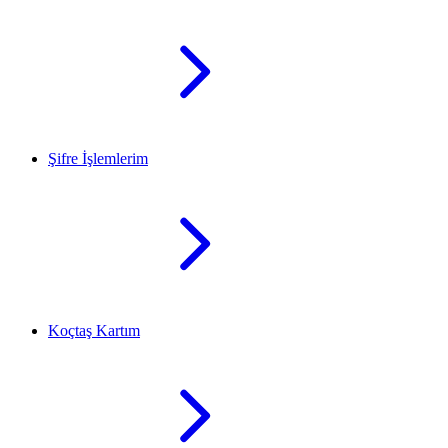
Şifre İşlemlerim
Koçtaş Kartım