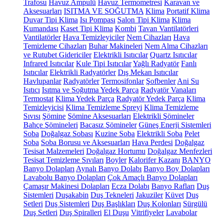
Trafosu
Havuz Ampulü
Havuz Termometresi
Karavan ve
Aksesuarları
ISITMA VE SOĞUTMA
Klima
Portatif Klima
Duvar Tipi Klima
Isı Pompası
Salon Tipi Klima
Klima
Kumandası
Kaset Tipi Klima
Kombi
Tavan Vantilatörleri
Vantilatörler
Hava Temizleyiciler
Nem Cihazları
Hava
Temizleme Cihazları
Buhar Makineleri
Nem Alma Cihazları
ve Rutubet Gidericiler
Elektrikli Isıtıcılar
Quartz Isıtıcılar
Infrared Isıtıcılar
Kule Tipi Isıtıcılar
Yağlı Radyatör
Fanlı
Isıtıcılar
Elektrikli Radyatörler
Dış Mekan Isıtıcılar
Havlupanlar
Radyatörler
Termosifonlar
Şofbenler
Ani Su
Isıtıcı
Isıtma ve Soğutma Yedek Parça
Radyatör Vanaları
Termostat
Klima Yedek Parça
Radyatör Yedek Parça
Klima
Temizleyicisi
Klima Temizleme Spreyi
Klima Temizleme
Sıvısı
Şömine
Şömine Aksesuarları
Elektrikli Şömineler
Bahçe Şömineleri
Bacasız Şömineler
Güneş Enerji Sistemleri
Soba
Doğalgaz Sobası
Kuzine Soba
Elektrikli Soba
Pelet
Soba
Soba Borusu ve Aksesuarları
Hava Perdesi
Doğalgaz
Tesisat Malzemeleri
Doğalgaz Hortumu
Doğalgaz Menfezleri
Tesisat Temizleme Sıvıları
Boyler
Kalorifer Kazanı
BANYO
Banyo Dolapları
Aynalı Banyo Dolabı
Banyo Boy Dolapları
Lavabolu Banyo Dolapları
Çok Amaçlı Banyo Dolapları
Çamaşır Makinesi Dolapları
Ecza Dolabı
Banyo Rafları
Duş
Sistemleri
Duşakabin
Duş Tekneleri
Jakuziler
Küvet
Duş
Setleri
Duş Sistemleri
Duş Başlıkları
Duş Kolonları
Sürgülü
Duş Setleri
Duş Spiralleri
El Duşu
Vitrifiyeler
Lavabolar