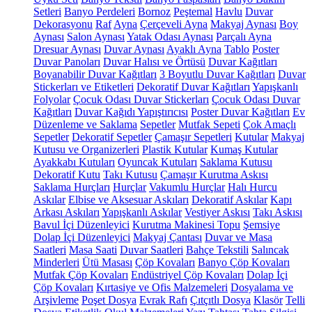
Setleri
Banyo Perdeleri
Bornoz
Peştemal
Havlu
Duvar
Dekorasyonu
Raf
Ayna
Çerçeveli Ayna
Makyaj Aynası
Boy
Aynası
Salon Aynası
Yatak Odası Aynası
Parçalı Ayna
Dresuar Aynası
Duvar Aynası
Ayaklı Ayna
Tablo
Poster
Duvar Panoları
Duvar Halısı ve Örtüsü
Duvar Kağıtları
Boyanabilir Duvar Kağıtları
3 Boyutlu Duvar Kağıtları
Duvar
Stickerları ve Etiketleri
Dekoratif Duvar Kağıtları
Yapışkanlı
Folyolar
Çocuk Odası Duvar Stickerları
Çocuk Odası Duvar
Kağıtları
Duvar Kağıdı Yapıştırıcısı
Poster Duvar Kağıtları
Ev
Düzenleme ve Saklama
Sepetler
Mutfak Sepeti
Çok Amaçlı
Sepetler
Dekoratif Sepetler
Çamaşır Sepetleri
Kutular
Makyaj
Kutusu ve Organizerleri
Plastik Kutular
Kumaş Kutular
Ayakkabı Kutuları
Oyuncak Kutuları
Saklama Kutusu
Dekoratif Kutu
Takı Kutusu
Çamaşır Kurutma Askısı
Saklama Hurçları
Hurçlar
Vakumlu Hurçlar
Halı Hurcu
Askılar
Elbise ve Aksesuar Askıları
Dekoratif Askılar
Kapı
Arkası Askıları
Yapışkanlı Askılar
Vestiyer Askısı
Takı Askısı
Bavul İçi Düzenleyici
Kurutma Makinesi Topu
Şemsiye
Dolap İçi Düzenleyici
Makyaj Çantası
Duvar ve Masa
Saatleri
Masa Saati
Duvar Saatleri
Bahçe Tekstili
Salıncak
Minderleri
Ütü Masası
Çöp Kovaları
Banyo Çöp Kovaları
Mutfak Çöp Kovaları
Endüstriyel Çöp Kovaları
Dolap İçi
Çöp Kovaları
Kırtasiye ve Ofis Malzemeleri
Dosyalama ve
Arşivleme
Poşet Dosya
Evrak Rafı
Çıtçıtlı Dosya
Klasör
Telli