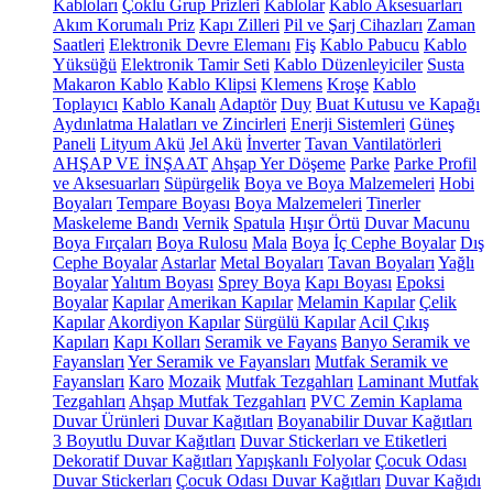
Kabloları
Çoklu Grup Prizleri
Kablolar
Kablo Aksesuarları
Akım Korumalı Priz
Kapı Zilleri
Pil ve Şarj Cihazları
Zaman
Saatleri
Elektronik Devre Elemanı
Fiş
Kablo Pabucu
Kablo
Yüksüğü
Elektronik Tamir Seti
Kablo Düzenleyiciler
Susta
Makaron Kablo
Kablo Klipsi
Klemens
Kroşe
Kablo
Toplayıcı
Kablo Kanalı
Adaptör
Duy
Buat Kutusu ve Kapağı
Aydınlatma Halatları ve Zincirleri
Enerji Sistemleri
Güneş
Paneli
Lityum Akü
Jel Akü
İnverter
Tavan Vantilatörleri
AHŞAP VE İNŞAAT
Ahşap Yer Döşeme
Parke
Parke Profil
ve Aksesuarları
Süpürgelik
Boya ve Boya Malzemeleri
Hobi
Boyaları
Tempare Boyası
Boya Malzemeleri
Tinerler
Maskeleme Bandı
Vernik
Spatula
Hışır Örtü
Duvar Macunu
Boya Fırçaları
Boya Rulosu
Mala
Boya
İç Cephe Boyalar
Dış
Cephe Boyalar
Astarlar
Metal Boyaları
Tavan Boyaları
Yağlı
Boyalar
Yalıtım Boyası
Sprey Boya
Kapı Boyası
Epoksi
Boyalar
Kapılar
Amerikan Kapılar
Melamin Kapılar
Çelik
Kapılar
Akordiyon Kapılar
Sürgülü Kapılar
Acil Çıkış
Kapıları
Kapı Kolları
Seramik ve Fayans
Banyo Seramik ve
Fayansları
Yer Seramik ve Fayansları
Mutfak Seramik ve
Fayansları
Karo
Mozaik
Mutfak Tezgahları
Laminant Mutfak
Tezgahları
Ahşap Mutfak Tezgahları
PVC Zemin Kaplama
Duvar Ürünleri
Duvar Kağıtları
Boyanabilir Duvar Kağıtları
3 Boyutlu Duvar Kağıtları
Duvar Stickerları ve Etiketleri
Dekoratif Duvar Kağıtları
Yapışkanlı Folyolar
Çocuk Odası
Duvar Stickerları
Çocuk Odası Duvar Kağıtları
Duvar Kağıdı