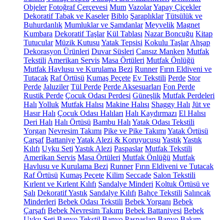
Objeler
Fotoğraf Çerçevesi
Mum
Vazolar
Yapay Çiçekler
Dekoratif Tabak ve Kaseler
Biblo
Şaraplıklar
Tütsülük ve
Buhurdanlık
Mumluklar ve Şamdanlar
Meyvelik
Magnet
Kumbara
Dekoratif Taşlar
Kül Tablası
Nazar Boncuğu
Kitap
Tutucular
Müzik Kutusu
Yatak Tepsisi
Kokulu Taşlar
Ahşap
Dekorasyon Ürünleri
Duvar Süsleri
Cansız Manken
Mutfak
Tekstili
Amerikan Servis
Masa Örtüleri
Mutfak Önlüğü
Mutfak Havlusu ve Kurulama Bezi
Runner
Fırın Eldiveni ve
Tutacak
Raf Örtüsü
Kumaş Peçete
Ev Tekstili
Perde
Stor
Perde
Jaluziler
Tül Perde
Perde Aksesuarları
Fon Perde
Rustik Perde
Çocuk Odası Perdesi
Güneşlik
Mutfak Perdeleri
Halı
Yolluk
Mutfak Halısı
Makine Halısı
Shaggy Halı
Jüt ve
Hasır Halı
Çocuk Odası Halıları
Halı Kaydırmazı
El Halısı
Deri Halı
Halı Örtüsü
Bambu Halı
Yatak Odası Tekstili
Yorgan
Nevresim Takımı
Pike ve Pike Takımı
Yatak Örtüsü
Çarşaf
Battaniye
Yatak Alezi & Koruyucusu
Yastık
Yastık
Kılıfı
Uyku Seti
Yastık Alezi
Paspaslar
Mutfak Tekstili
Amerikan Servis
Masa Örtüleri
Mutfak Önlüğü
Mutfak
Havlusu ve Kurulama Bezi
Runner
Fırın Eldiveni ve Tutacak
Raf Örtüsü
Kumaş Peçete
Kilim
Seccade
Salon Tekstili
Kırlent ve Kırlent Kılıfı
Sandalye Minderi
Koltuk Örtüsü ve
Şalı
Dekoratif Yastık
Sandalye Kılıfı
Bahçe Tekstili
Salıncak
Minderleri
Bebek Odası Tekstili
Bebek Yorganı
Bebek
Çarşafı
Bebek Nevresim Takımı
Bebek Battaniyesi
Bebek
Uyku Seti
Banyo Tekstil
Banyo Paspasları
Banyo Bakım