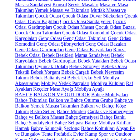
Masası Sandalyesi
Konsol
Servis Masaları
Masa ve Masa
Takımları
Yemek Masası ve Takımları
Mutfak Masası ve
Takımları
Çocuk Odası
Çocuk Odası Duvar Stickerları
Çocuk
Odası Duvar Kağıtları
Çocuk Odası Sandalyeleri
Çocuk
Odası Gardıropları
Çocuk Odası Masası
Çocuk Odası Bazası
Çocuk Odası Takımları
Çocuk Odası Komodini
Çocuk Odası
Karyolaları
Genç Odası
Genç Odası Takımları
Genç Odası
Komodini
Genç Odası Şifonyerleri
Genç Odası Bazaları
Genç Odası Gardıropları
Genç Odası Karyolaları
Ranza
Bebek Odası
Bebek Beşikleri
Mama Sandalyesi
Bebek
Karyolaları
Bebek Gardıropları
Bebek Yatakları
Bebek Odası
Takımları
Oyuncak Dolabı
Bebek Şifonyer
Bebek Odası
Tekstili
Bebek Yorganı
Bebek Çarşafı
Bebek Nevresim
Takımı
Bebek Battaniyesi
Bebek Uyku Seti
Mobilya
Aksesuarları
Mobilya Yedek Parçaları
Mobilya Kulpları
Raf
Ayakları
Keçeler
Masa Ayağı
Mobilya Ayağı
BAHÇE,BALKON VE OUTDOOR
Bahçe Mobilyaları
Bahçe Takımları
Balkon ve Bahçe Oturma Grubu
Bahçe ve
Balkon Yemek Masası Takımları
Balkon ve Bahçe Köşe
Takımı
Bistro Setleri
Bahçe Minderi
Çardak ve Kameriyeler
Bahçe ve Balkon Masası
Bahçe Şemsiyesi
Bahçe Bankı
Bahçe Sandalyeleri
Bahçe Sehpası
Bahçe Mobilya Kılıfları
Hamak
Bahçe Salıncağı
Şezlong
Bahçe Koltukları
Ahşap Ev
ve Bungalov
Tente
Prefabrik Evler
Kamp Spor ve Outdoor
Kamp Malzemeleri
Çadırlar
Kamp Sandalyesi
Uyku Tulumu