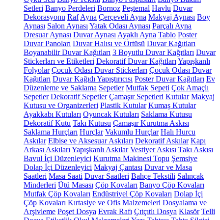
Setleri
Banyo Perdeleri
Bornoz
Peştemal
Havlu
Duvar
Dekorasyonu
Raf
Ayna
Çerçeveli Ayna
Makyaj Aynası
Boy
Aynası
Salon Aynası
Yatak Odası Aynası
Parçalı Ayna
Dresuar Aynası
Duvar Aynası
Ayaklı Ayna
Tablo
Poster
Duvar Panoları
Duvar Halısı ve Örtüsü
Duvar Kağıtları
Boyanabilir Duvar Kağıtları
3 Boyutlu Duvar Kağıtları
Duvar
Stickerları ve Etiketleri
Dekoratif Duvar Kağıtları
Yapışkanlı
Folyolar
Çocuk Odası Duvar Stickerları
Çocuk Odası Duvar
Kağıtları
Duvar Kağıdı Yapıştırıcısı
Poster Duvar Kağıtları
Ev
Düzenleme ve Saklama
Sepetler
Mutfak Sepeti
Çok Amaçlı
Sepetler
Dekoratif Sepetler
Çamaşır Sepetleri
Kutular
Makyaj
Kutusu ve Organizerleri
Plastik Kutular
Kumaş Kutular
Ayakkabı Kutuları
Oyuncak Kutuları
Saklama Kutusu
Dekoratif Kutu
Takı Kutusu
Çamaşır Kurutma Askısı
Saklama Hurçları
Hurçlar
Vakumlu Hurçlar
Halı Hurcu
Askılar
Elbise ve Aksesuar Askıları
Dekoratif Askılar
Kapı
Arkası Askıları
Yapışkanlı Askılar
Vestiyer Askısı
Takı Askısı
Bavul İçi Düzenleyici
Kurutma Makinesi Topu
Şemsiye
Dolap İçi Düzenleyici
Makyaj Çantası
Duvar ve Masa
Saatleri
Masa Saati
Duvar Saatleri
Bahçe Tekstili
Salıncak
Minderleri
Ütü Masası
Çöp Kovaları
Banyo Çöp Kovaları
Mutfak Çöp Kovaları
Endüstriyel Çöp Kovaları
Dolap İçi
Çöp Kovaları
Kırtasiye ve Ofis Malzemeleri
Dosyalama ve
Arşivleme
Poşet Dosya
Evrak Rafı
Çıtçıtlı Dosya
Klasör
Telli