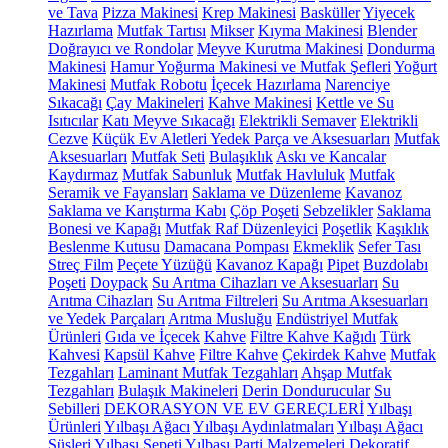
ve Tava
Pizza Makinesi
Krep Makinesi
Basküller
Yiyecek
Hazırlama
Mutfak Tartısı
Mikser
Kıyma Makinesi
Blender
Doğrayıcı ve Rondolar
Meyve Kurutma Makinesi
Dondurma
Makinesi
Hamur Yoğurma Makinesi ve Mutfak Şefleri
Yoğurt
Makinesi
Mutfak Robotu
İçecek Hazırlama
Narenciye
Sıkacağı
Çay Makineleri
Kahve Makinesi
Kettle ve Su
Isıtıcılar
Katı Meyve Sıkacağı
Elektrikli Semaver
Elektrikli
Cezve
Küçük Ev Aletleri Yedek Parça ve Aksesuarları
Mutfak
Aksesuarları
Mutfak Seti
Bulaşıklık
Askı ve Kancalar
Kaydırmaz
Mutfak Sabunluk
Mutfak Havluluk
Mutfak
Seramik ve Fayansları
Saklama ve Düzenleme
Kavanoz
Saklama ve Karıştırma Kabı
Çöp Poşeti
Sebzelikler
Saklama
Bonesi ve Kapağı
Mutfak Raf Düzenleyici
Poşetlik
Kaşıklık
Beslenme Kutusu
Damacana Pompası
Ekmeklik
Sefer Tası
Streç Film
Peçete Yüzüğü
Kavanoz Kapağı
Pipet
Buzdolabı
Poşeti
Doypack
Su Arıtma Cihazları ve Aksesuarları
Su
Arıtma Cihazları
Su Arıtma Filtreleri
Su Arıtma Aksesuarları
ve Yedek Parçaları
Arıtma Musluğu
Endüstriyel Mutfak
Ürünleri
Gıda ve İçecek
Kahve
Filtre Kahve Kağıdı
Türk
Kahvesi
Kapsül Kahve
Filtre Kahve
Çekirdek Kahve
Mutfak
Tezgahları
Laminant Mutfak Tezgahları
Ahşap Mutfak
Tezgahları
Bulaşık Makineleri
Derin Dondurucular
Su
Sebilleri
DEKORASYON VE EV GEREÇLERİ
Yılbaşı
Ürünleri
Yılbaşı Ağacı
Yılbaşı Aydınlatmaları
Yılbaşı Ağacı
Süsleri
Yılbaşı Sepeti
Yılbaşı Parti Malzemeleri
Dekoratif