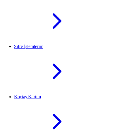
Şifre İşlemlerim
Koçtaş Kartım