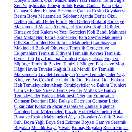
Dosya
Etiketlik
Okul Malzemeleri
Yazı Tahtası
Tahta Silgisi
Sıvı Yapıştırıcılar
Tebeşir
Suluk
Resim Çantası
Pano
Okul
Çantası
Kalem Kutusu
Beslenme Çantası
Resim Boyaları ve
Resim Boya Malzemeleri
Selobant
Ajanda
Defter
Okul
Defteri
Spiralli Defter
Fihrist
Not Defteri
Bloknot
Kırtasiye
Malzemeleri
Masaüstü Gereçleri
Kırtasiye Kağıt Ürünleri
Kırtasiye Seti
Kalem ve Yazı Gereçleri
Koli Bandı Makinesi
Para Makineleri
Para Çekmeceleri
Para Sayma Makineleri
Ofis Sarf Ürünleri
Evrak İmha Makineleri
Laminasyon
Makineleri
Barkod Okuyucu
Temizlik Gereçleri ve
Ekipmanları
Temizlik Eldiveni
Temizlik Kovası
Temizlik,
Ovma Teli
Tüy Toplama Ürünleri
Faraş
Çekpas
Fırça ve
Süpürge
Temizlik Bezleri
Temizlik Süngeri
Paspas ve Mop
Kâğıt Havlu
Tuvalet Kağıdı
Islak Mendil
Ev Temizlik
Malzemeleri
Tuvalet Temizleyici
Yüzey Temizleyiciler
Yağ,
Kireç ve Pas Çözücüler
Çubuklu Oda Kokusu
Oda Kokusu
Halı Temizleyiciler
Ahşap Temizleyiciler ve Bakım Ürünleri
Cam ve Parlak Yüzey Temizleyiciler
Mutfak ve Banyo
Temizleyiciler
Bulaşık Makinesi Deterjanı
Yumuşatıcı
Çamaşır Deterjanı
Elde Bulaşık Deterjanı
Çamaşır Leke
Çıkarıcılar
Kolonya
Pazar Arabası ve Çantası
Eğlence
Ürünleri
Parti Malzemeleri
Puzzle
Hobi Malzemeleri
Hobi
Boya ve Resim Malzemeleri
Ahşap Boyaları
Akrilik Boyalar
Sulu Boya
Yağlı Boya Seti
Eskitme Boyası
Cam ve Seramik
Boyaları
Metalik Boya
Şövale
Kumaş Boyaları
Resim Fırçası