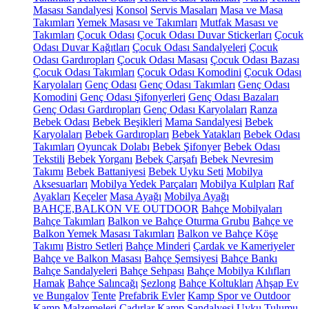
Masası Sandalyesi
Konsol
Servis Masaları
Masa ve Masa
Takımları
Yemek Masası ve Takımları
Mutfak Masası ve
Takımları
Çocuk Odası
Çocuk Odası Duvar Stickerları
Çocuk
Odası Duvar Kağıtları
Çocuk Odası Sandalyeleri
Çocuk
Odası Gardıropları
Çocuk Odası Masası
Çocuk Odası Bazası
Çocuk Odası Takımları
Çocuk Odası Komodini
Çocuk Odası
Karyolaları
Genç Odası
Genç Odası Takımları
Genç Odası
Komodini
Genç Odası Şifonyerleri
Genç Odası Bazaları
Genç Odası Gardıropları
Genç Odası Karyolaları
Ranza
Bebek Odası
Bebek Beşikleri
Mama Sandalyesi
Bebek
Karyolaları
Bebek Gardıropları
Bebek Yatakları
Bebek Odası
Takımları
Oyuncak Dolabı
Bebek Şifonyer
Bebek Odası
Tekstili
Bebek Yorganı
Bebek Çarşafı
Bebek Nevresim
Takımı
Bebek Battaniyesi
Bebek Uyku Seti
Mobilya
Aksesuarları
Mobilya Yedek Parçaları
Mobilya Kulpları
Raf
Ayakları
Keçeler
Masa Ayağı
Mobilya Ayağı
BAHÇE,BALKON VE OUTDOOR
Bahçe Mobilyaları
Bahçe Takımları
Balkon ve Bahçe Oturma Grubu
Bahçe ve
Balkon Yemek Masası Takımları
Balkon ve Bahçe Köşe
Takımı
Bistro Setleri
Bahçe Minderi
Çardak ve Kameriyeler
Bahçe ve Balkon Masası
Bahçe Şemsiyesi
Bahçe Bankı
Bahçe Sandalyeleri
Bahçe Sehpası
Bahçe Mobilya Kılıfları
Hamak
Bahçe Salıncağı
Şezlong
Bahçe Koltukları
Ahşap Ev
ve Bungalov
Tente
Prefabrik Evler
Kamp Spor ve Outdoor
Kamp Malzemeleri
Çadırlar
Kamp Sandalyesi
Uyku Tulumu