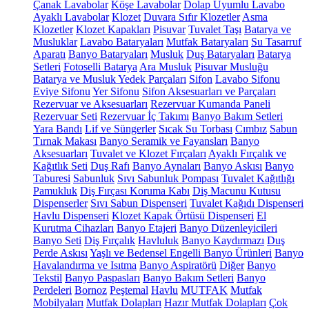
Çanak Lavabolar
Köşe Lavabolar
Dolap Uyumlu Lavabo
Ayaklı Lavabolar
Klozet
Duvara Sıfır Klozetler
Asma
Klozetler
Klozet Kapakları
Pisuvar
Tuvalet Taşı
Batarya ve
Musluklar
Lavabo Bataryaları
Mutfak Bataryaları
Su Tasarruf
Aparatı
Banyo Bataryaları
Musluk
Duş Bataryaları
Batarya
Setleri
Fotoselli Batarya
Ara Musluk
Pisuvar Musluğu
Batarya ve Musluk Yedek Parçaları
Sifon
Lavabo Sifonu
Eviye Sifonu
Yer Sifonu
Sifon Aksesuarları ve Parçaları
Rezervuar ve Aksesuarları
Rezervuar Kumanda Paneli
Rezervuar Seti
Rezervuar İç Takımı
Banyo Bakım Setleri
Yara Bandı
Lif ve Süngerler
Sıcak Su Torbası
Cımbız
Sabun
Tırnak Makası
Banyo Seramik ve Fayansları
Banyo
Aksesuarları
Tuvalet ve Klozet Fırçaları
Ayaklı Fırçalık ve
Kağıtlık Seti
Duş Rafı
Banyo Aynaları
Banyo Askısı
Banyo
Taburesi
Sabunluk
Sıvı Sabunluk Pompası
Tuvalet Kağıtlığı
Pamukluk
Diş Fırçası Koruma Kabı
Diş Macunu Kutusu
Dispenserler
Sıvı Sabun Dispenseri
Tuvalet Kağıdı Dispenseri
Havlu Dispenseri
Klozet Kapak Örtüsü Dispenseri
El
Kurutma Cihazları
Banyo Etajeri
Banyo Düzenleyicileri
Banyo Seti
Diş Fırçalık
Havluluk
Banyo Kaydırmazı
Duş
Perde Askısı
Yaşlı ve Bedensel Engelli Banyo Ürünleri
Banyo
Havalandırma ve Isıtma
Banyo Aspiratörü
Diğer
Banyo
Tekstil
Banyo Paspasları
Banyo Bakım Setleri
Banyo
Perdeleri
Bornoz
Peştemal
Havlu
MUTFAK
Mutfak
Mobilyaları
Mutfak Dolapları
Hazır Mutfak Dolapları
Çok