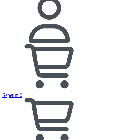
Sepetim
0