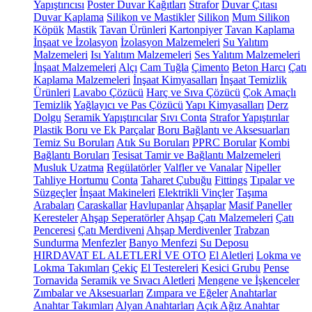
Yapıştırıcısı
Poster Duvar Kağıtları
Strafor
Duvar Çıtası
Duvar Kaplama
Silikon ve Mastikler
Silikon
Mum Silikon
Köpük
Mastik
Tavan Ürünleri
Kartonpiyer
Tavan Kaplama
İnşaat ve İzolasyon
İzolasyon Malzemeleri
Su Yalıtım
Malzemeleri
Isı Yalıtım Malzemeleri
Ses Yalıtım Malzemeleri
İnşaat Malzemeleri
Alçı
Cam Tuğla
Çimento
Beton Harcı
Çatı
Kaplama Malzemeleri
İnşaat Kimyasalları
İnşaat Temizlik
Ürünleri
Lavabo Çözücü
Harç ve Sıva Çözücü
Çok Amaçlı
Temizlik
Yağlayıcı ve Pas Çözücü
Yapı Kimyasalları
Derz
Dolgu
Seramik Yapıştırıcılar
Sıvı Conta
Strafor Yapıştırılar
Plastik Boru ve Ek Parçalar
Boru Bağlantı ve Aksesuarları
Temiz Su Boruları
Atık Su Boruları
PPRC Borular
Kombi
Bağlantı Boruları
Tesisat Tamir ve Bağlantı Malzemeleri
Musluk Uzatma
Regülatörler
Valfler ve Vanalar
Nipeller
Tahliye Hortumu
Conta
Taharet Çubuğu
Fittings
Tıpalar ve
Süzgeçler
İnşaat Makineleri
Elektrikli Vinçler
Taşıma
Arabaları
Caraskallar
Havlupanlar
Ahşaplar
Masif Paneller
Keresteler
Ahşap Seperatörler
Ahşap Çatı Malzemeleri
Çatı
Penceresi
Çatı Merdiveni
Ahşap Merdivenler
Trabzan
Sundurma
Menfezler
Banyo Menfezi
Su Deposu
HIRDAVAT EL ALETLERİ VE OTO
El Aletleri
Lokma ve
Lokma Takımları
Çekiç
El Testereleri
Kesici Grubu
Pense
Tornavida
Seramik ve Sıvacı Aletleri
Mengene ve İşkenceler
Zımbalar ve Aksesuarları
Zımpara ve Eğeler
Anahtarlar
Anahtar Takımları
Alyan Anahtarları
Açık Ağız Anahtar