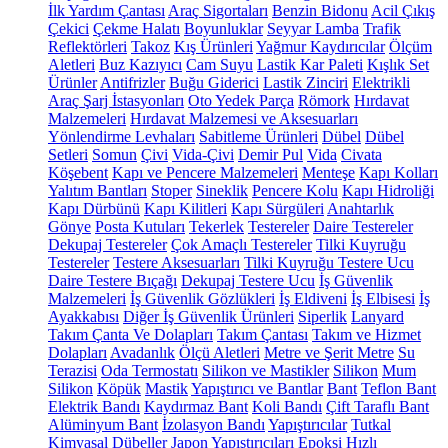
İlk Yardım Çantası
Araç Sigortaları
Benzin Bidonu
Acil Çıkış
Çekici
Çekme Halatı
Boyunluklar
Seyyar Lamba
Trafik
Reflektörleri
Takoz
Kış Ürünleri
Yağmur Kaydırıcılar
Ölçüm
Aletleri
Buz Kazıyıcı
Cam Suyu
Lastik Kar Paleti
Kışlık Set
Ürünler
Antifrizler
Buğu Giderici
Lastik Zinciri
Elektrikli
Araç Şarj İstasyonları
Oto Yedek Parça
Römork
Hırdavat
Malzemeleri
Hırdavat Malzemesi ve Aksesuarları
Yönlendirme Levhaları
Sabitleme Ürünleri
Dübel
Dübel
Setleri
Somun
Çivi
Vida-Çivi
Demir Pul
Vida
Civata
Köşebent
Kapı ve Pencere Malzemeleri
Menteşe
Kapı Kolları
Yalıtım Bantları
Stoper
Sineklik
Pencere Kolu
Kapı Hidroliği
Kapı Dürbünü
Kapı Kilitleri
Kapı Sürgüleri
Anahtarlık
Gönye
Posta Kutuları
Tekerlek
Testereler
Daire Testereler
Dekupaj Testereler
Çok Amaçlı Testereler
Tilki Kuyruğu
Testereler
Testere Aksesuarları
Tilki Kuyruğu Testere Ucu
Daire Testere Bıçağı
Dekupaj Testere Ucu
İş Güvenlik
Malzemeleri
İş Güvenlik Gözlükleri
İş Eldiveni
İş Elbisesi
İş
Ayakkabısı
Diğer İş Güvenlik Ürünleri
Siperlik
Lanyard
Takım Çanta Ve Dolapları
Takım Çantası
Takım ve Hizmet
Dolapları
Avadanlık
Ölçü Aletleri
Metre ve Şerit Metre
Su
Terazisi
Oda Termostatı
Silikon ve Mastikler
Silikon
Mum
Silikon
Köpük
Mastik
Yapıştırıcı ve Bantlar
Bant
Teflon Bant
Elektrik Bandı
Kaydırmaz Bant
Koli Bandı
Çift Taraflı Bant
Alüminyum Bant
İzolasyon Bandı
Yapıştırıcılar
Tutkal
Kimyasal Dübeller
Japon Yapıştırıcıları
Epoksi
Hızlı