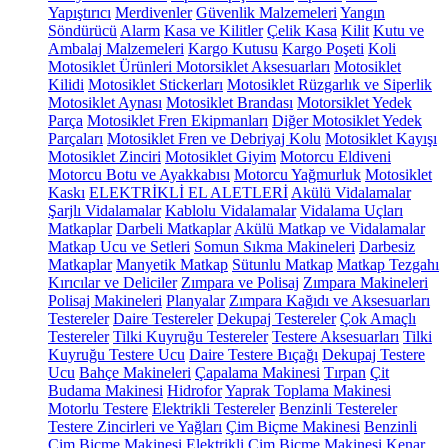
Yapıştırıcı
Merdivenler
Güvenlik Malzemeleri
Yangın
Söndürücü
Alarm
Kasa ve Kilitler
Çelik Kasa
Kilit
Kutu ve
Ambalaj Malzemeleri
Kargo Kutusu
Kargo Poşeti
Koli
Motosiklet Ürünleri
Motorsiklet Aksesuarları
Motosiklet
Kilidi
Motosiklet Stickerları
Motosiklet Rüzgarlık ve Siperlik
Motosiklet Aynası
Motosiklet Brandası
Motorsiklet Yedek
Parça
Motosiklet Fren Ekipmanları
Diğer Motosiklet Yedek
Parçaları
Motosiklet Fren ve Debriyaj Kolu
Motosiklet Kayışı
Motosiklet Zinciri
Motosiklet Giyim
Motorcu Eldiveni
Motorcu Botu ve Ayakkabısı
Motorcu Yağmurluk
Motosiklet
Kaskı
ELEKTRİKLİ EL ALETLERİ
Akülü Vidalamalar
Şarjlı Vidalamalar
Kablolu Vidalamalar
Vidalama Uçları
Matkaplar
Darbeli Matkaplar
Akülü Matkap ve Vidalamalar
Matkap Ucu ve Setleri
Somun Sıkma Makineleri
Darbesiz
Matkaplar
Manyetik Matkap
Sütunlu Matkap
Matkap Tezgahı
Kırıcılar ve Deliciler
Zımpara ve Polisaj
Zımpara Makineleri
Polisaj Makineleri
Planyalar
Zımpara Kağıdı ve Aksesuarları
Testereler
Daire Testereler
Dekupaj Testereler
Çok Amaçlı
Testereler
Tilki Kuyruğu Testereler
Testere Aksesuarları
Tilki
Kuyruğu Testere Ucu
Daire Testere Bıçağı
Dekupaj Testere
Ucu
Bahçe Makineleri
Çapalama Makinesi
Tırpan
Çit
Budama Makinesi
Hidrofor
Yaprak Toplama Makinesi
Motorlu Testere
Elektrikli Testereler
Benzinli Testereler
Testere Zincirleri ve Yağları
Çim Biçme Makinesi
Benzinli
Çim Biçme Makinesi
Elektrikli Çim Biçme Makinesi
Kenar