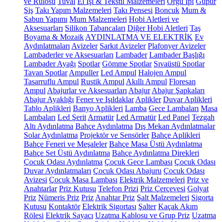
ve Rulosu
Tuval
El İşi & Tekstil Malzemeleri
Örgü İpi
Güpür
Şiş
Takı Yapım Malzemeleri
Takı Pensesi
Boncuk
Mum &
Sabun Yapımı
Mum Malzemeleri
Hobi Aletleri ve
Aksesuarları
Silikon Tabancaları
Diğer Hobi Aletleri
Taş
Boyama & Mozaik
AYDINLATMA VE ELEKTRİK
Ev
Aydınlatmaları
Avizeler
Sarkıt Avizeler
Plafonyer Avizeler
Lambaderler ve Aksesuarları
Lambader
Lambader Başlığı
Lambader Ayağı
Spotlar
Gömme Spotlar
Sıvaüstü Spotlar
Tavan Spotlar
Ampuller
Led Ampul
Halojen Ampul
Tasarruflu Ampul
Rustik Ampul
Akıllı Ampul
Floresan
Ampul
Abajurlar ve Aksesuarları
Abajur
Abajur Şapkaları
Abajur Ayaklığı
Fener ve Işıldaklar
Aplikler
Duvar Aplikleri
Tablo Aplikleri
Banyo Aplikleri
Lamba
Gece Lambaları
Masa
Lambaları
Led Şerit
Armatür
Led Armatür
Led Panel
Tezgah
Altı Aydınlatma
Bahçe Aydınlatma
Dış Mekan Aydınlatmalar
Solar Aydınlatma
Projektör ve Sensörler
Bahçe Aplikleri
Bahçe Feneri ve Meşaleler
Bahçe Masa Üstü Aydınlatma
Bahçe Set Üstü Aydınlatma
Bahçe Aydınlatma Direkleri
Çocuk Odası Aydınlatma
Çocuk Gece Lambası
Çocuk Odası
Duvar Aydınlatmaları
Çocuk Odası Abajuru
Çocuk Odası
Avizesi
Çocuk Masa Lambası
Elektrik Malzemeleri
Priz ve
Anahtarlar
Priz Kutusu
Telefon Prizi
Priz Çerçevesi
Golyat
Priz
Nümeris Priz
Priz
Anahtar Priz
Şalt Malzemeleri
Sigorta
Kutusu
Kontaktör
Elektrik Sigortası
Şalter
Kaçak Akım
Rölesi
Elektrik Sayacı
Uzatma Kablosu ve Grup Priz
Uzatma