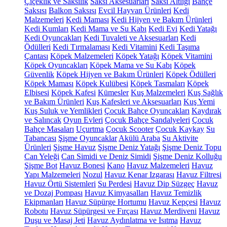
Çiçeklik ve Saksılık
Saksı Aksesuarları
Saksı Altlığı
Bahçe
Saksısı
Balkon Saksısı
Evcil Hayvan Ürünleri
Kedi
Malzemeleri
Kedi Maması
Kedi Hijyen ve Bakım Ürünleri
Kedi Kumları
Kedi Mama ve Su Kabı
Kedi Evi
Kedi Yatağı
Kedi Oyuncakları
Kedi Tuvaleti ve Aksesuarları
Kedi
Ödülleri
Kedi Tırmalaması
Kedi Vitamini
Kedi Taşıma
Çantası
Köpek Malzemeleri
Köpek Yatağı
Köpek Vitamini
Köpek Oyuncakları
Köpek Mama ve Su Kabı
Köpek
Güvenlik
Köpek Hijyen ve Bakım Ürünleri
Köpek Ödülleri
Köpek Maması
Köpek Kulübesi
Köpek Tasmaları
Köpek
Elbisesi
Köpek Kafesi
Kümesler
Kuş Malzemeleri
Kuş Sağlık
ve Bakım Ürünleri
Kuş Kafesleri ve Aksesuarları
Kuş Yemi
Kuş Suluk ve Yemlikleri
Çocuk Bahçe Oyuncakları
Kaydırak
ve Salıncak
Oyun Evleri
Çocuk Bahçe Sandalyeleri
Çocuk
Bahçe Masaları
Uçurtma
Çocuk Scooter
Çocuk Kaykay
Su
Tabancası
Şişme Oyuncaklar
Akülü Araba
Su Aktivite
Ürünleri
Şişme Havuz
Şişme Deniz Yatağı
Şişme Deniz Topu
Can Yeleği
Can Simidi ve Deniz Simidi
Şişme Deniz Kolluğu
Şişme Bot
Havuz Bonesi
Kano
Havuz Malzemeleri
Havuz
Yapı Malzemeleri
Nozul
Havuz Kenar Izgarası
Havuz Filtresi
Havuz Örtü Sistemleri
Su Perdesi
Havuz Dip Süzgeç
Havuz
ve Dozaj Pompası
Havuz Kimyasalları
Havuz Temizlik
Ekipmanları
Havuz Süpürge Hortumu
Havuz Kepçesi
Havuz
Robotu
Havuz Süpürgesi ve Fırçası
Havuz Merdiveni
Havuz
Duşu ve Masaj Jeti
Havuz Aydınlatma ve Isıtma
Havuz