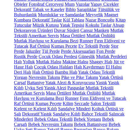
Objeler
Fotoğraf Çerçevesi
Mum
Vazolar
Yapay Çiçekler
Dekoratif Tabak ve Kaseler
Biblo
Şaraplıklar
Tütsülük ve
Buhurdanlık
Mumluklar ve Şamdanlar
Meyvelik
Magnet
Kumbara
Dekoratif Taşlar
Kül Tablası
Nazar Boncuğu
Kitap
Tutucular
Müzik Kutusu
Yatak Tepsisi
Kokulu Taşlar
Ahşap
Dekorasyon Ürünleri
Duvar Süsleri
Cansız Manken
Mutfak
Tekstili
Amerikan Servis
Masa Örtüleri
Mutfak Önlüğü
Mutfak Havlusu ve Kurulama Bezi
Runner
Fırın Eldiveni ve
Tutacak
Raf Örtüsü
Kumaş Peçete
Ev Tekstili
Perde
Stor
Perde
Jaluziler
Tül Perde
Perde Aksesuarları
Fon Perde
Rustik Perde
Çocuk Odası Perdesi
Güneşlik
Mutfak Perdeleri
Halı
Yolluk
Mutfak Halısı
Makine Halısı
Shaggy Halı
Jüt ve
Hasır Halı
Çocuk Odası Halıları
Halı Kaydırmazı
El Halısı
Deri Halı
Halı Örtüsü
Bambu Halı
Yatak Odası Tekstili
Yorgan
Nevresim Takımı
Pike ve Pike Takımı
Yatak Örtüsü
Çarşaf
Battaniye
Yatak Alezi & Koruyucusu
Yastık
Yastık
Kılıfı
Uyku Seti
Yastık Alezi
Paspaslar
Mutfak Tekstili
Amerikan Servis
Masa Örtüleri
Mutfak Önlüğü
Mutfak
Havlusu ve Kurulama Bezi
Runner
Fırın Eldiveni ve Tutacak
Raf Örtüsü
Kumaş Peçete
Kilim
Seccade
Salon Tekstili
Kırlent ve Kırlent Kılıfı
Sandalye Minderi
Koltuk Örtüsü ve
Şalı
Dekoratif Yastık
Sandalye Kılıfı
Bahçe Tekstili
Salıncak
Minderleri
Bebek Odası Tekstili
Bebek Yorganı
Bebek
Çarşafı
Bebek Nevresim Takımı
Bebek Battaniyesi
Bebek
Uyku Seti
Banyo Tekstil
Banyo Paspasları
Banyo Bakım