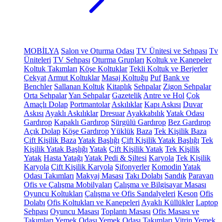
MOBİLYA
Salon ve Oturma Odası
TV Ünitesi ve Sehpası
Tv
Üniteleri
TV Sehpası
Oturma Grupları
Koltuk ve Kanepeler
Koltuk Takımları
Köşe Koltuklar
Tekli Koltuk ve Berjerler
Çekyat
Armut Koltuklar
Masaj Koltuğu
Puf
Bank ve
Benchler
Sallanan Koltuk
Kitaplık
Sehpalar
Zigon Sehpalar
Orta Sehpalar
Yan Sehpalar
Gazetelik
Antre ve Hol
Çok
Amaçlı Dolap
Portmantolar
Askılıklar
Kapı Askısı
Duvar
Askısı
Ayaklı Askılıklar
Dresuar
Ayakkabılık
Yatak Odası
Gardırop
Kapaklı Gardırop
Sürgülü Gardırop
Bez Gardırop
Açık Dolap
Köşe Gardırop
Yüklük
Baza
Tek Kişilik Baza
Çift Kişilik Baza
Yatak Başlığı
Çift Kişilik Yatak Başlığı
Tek
Kişilik Yatak Başlığı
Yatak
Çift Kişilik Yatak
Tek Kişilik
Yatak
Hasta Yatağı
Yatak Pedi & Şiltesi
Karyola
Tek Kişilik
Karyola
Çift Kişilik Karyola
Şifonyerler
Komodin
Yatak
Odası Takımları
Makyaj Masası
Takı Dolabı
Sandık
Paravan
Ofis ve Çalışma Mobilyaları
Çalışma ve Bilgisayar Masası
Oyuncu Koltukları
Çalışma ve Ofis Sandalyeleri
Keson
Ofis
Dolabı
Ofis Koltukları ve Kanepeleri
Ayaklı Küllükler
Laptop
Sehpası
Oyuncu Masası
Toplantı Masası
Ofis Masası ve
Takımları
Yemek Odası
Yemek Odası Takımları
Vitrin
Yemek