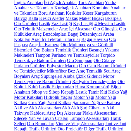
İngiliz Anahtarı
İki Ağızlı Anahtar
Tork Anahtarı
Yıldız
Anahtar ve Takımları
Kurbağcık Anahtarı
Kombine Anahtar
ve Takımları
Boru Anahtarı
Keskiler
Keser
Kargaburun
Balyoz
Balta
Kesici Aletler
Makas
Maket Bıçağı
Iskarpela
Oto Ürünleri
Lastik
Yaz Lastiği
Kış Lastiği
4 Mevsim Lastik
Oto Teknik Malzemeler
Araç İçi Aksesuar
Oto Güneşlik
Oto
Küllükler
Araç Buzdolapları
Bagaj Düzenleyici
Araba
Kokuları
Araç İçi Telefon Tutucular
Bagaj Havuzu
Oto
Paspası
Araç İçi Kamera
Oto Multimedya ve Görüntü
Sistemleri
Oto Bakım Temizlik Ürünleri
Basınçlı Yıkama
Makineleri
Tampon Parlatıcı ve Temizleyiciler
Torpido
Temizlik ve Bakım Ürünleri
Oto Şampuan
Oto Cila ve
Parlatıcı Ürünleri
Polyester Macun
Oto Cam Bakım Ürünleri
ve Temizleyiciler
Mikrofiber Bez
Araç Temizlik Seti
Araç
Boyaları
Araç Süpürgeleri
Araba Çizik Giderici
Motor
Temizleyici ve Bakım Ürünleri
Radyatör Temizleyiciler
Oto
Koltuk Kılıfı
Lastik Ekipmanları
Hava Kompresörü
Bijon
Anahtarı
Sibop ve Sibop Kapağı
Lastik Tamir Kiti
Kriko
Yağ
Motor Katkıları
Hidrolik Yağlar
Motor Yağı
Motor Yağı
Katkısı
Gres Yağı
Yakıt Katkısı
Şanzıman Yağı ve Katkısı
Akü ve Akü Aksesuarları
Akü
Akü Şarj Cihazları
Akü
Takviye Kablosu
Araç Dış Aksesuar
Plaka Aksesuarları
Silecek
Yan ve Tavan Çıtaları
Tampon Aksesuarları
Trafik
Setleri
Oto Brandaları
Vinç ve Vinç Aksesuarları
Jant ve Jant
Kapağı
Trafik Ürünleri
Oto Projektör
Diğer Trafik Ürünleri