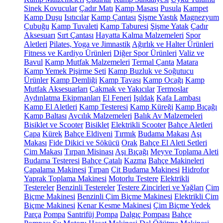
Sinek Kovucular
Çadır Matı
Kamp Masası
Pusula
Kampet
Kamp Duşu
Isıtıcılar
Kamp Çantası
Şişme Yastık
Magnezyum
Çubuğu
Kamp Tuvaleti
Kamp Taburesi
Şişme Yatak
Çadır
Aksesuarı
Sırt Çantası
Hayatta Kalma Malzemeleri
Spor
Aletleri
Pilates, Yoga ve Jimnastik
Ağırlık ve Halter Ürünleri
Fitness ve Kardiyo Ürünleri
Diğer Spor Ürünleri
Valiz ve
Bavul
Kamp Mutfak Malzemeleri
Termal Çanta
Matara
Kamp Yemek Pişirme Seti
Kamp Buzluk ve Soğutucu
Ürünler
Kamp Demliği
Kamp Tavası
Kamp Ocağı
Kamp
Mutfak Aksesuarları
Çakmak ve Yakıcılar
Termoslar
Aydınlatma Ekipmanları
El Feneri
Işıldak
Kafa Lambası
Kamp El Aletleri
Kamp Testeresi
Kamp Küreği
Kamp Bıçağı
Kamp Baltası
Avcılık Malzemeleri
Balık Av Malzemeleri
Bisiklet ve Scooter
Bisiklet
Elektrikli Scooter
Bahçe Aletleri
Çapa
Kürek
Bahçe Eldiveni
Tırmık
Budama Makası
Aşı
Makası
Fide Dikici ve Sökücü
Orak
Bahçe El Aleti Setleri
Çim Makası
Tırpan Misinası
Aşı Bıçağı
Meyve Toplama Aleti
Budama Testeresi
Bahçe Çatalı
Kazma
Bahçe Makineleri
Çapalama Makinesi
Tırpan
Çit Budama Makinesi
Hidrofor
Yaprak Toplama Makinesi
Motorlu Testere
Elektrikli
Testereler
Benzinli Testereler
Testere Zincirleri ve Yağları
Çim
Biçme Makinesi
Benzinli Çim Biçme Makinesi
Elektrikli Çim
Biçme Makinesi
Kenar Kesme Makinesi
Çim Biçme Yedek
Parça
Pompa
Santrifüj Pompa
Dalgıç Pompası
Bahçe