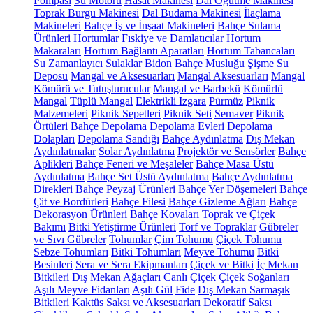
Pompası
Su Motoru
Hasat Makinesi
Dal Öğütme Makinesi
Toprak Burgu Makinesi
Dal Budama Makinesi
İlaçlama
Makineleri
Bahçe İş ve İnşaat Makineleri
Bahçe Sulama
Ürünleri
Hortumlar
Fıskiye ve Damlatıcılar
Hortum
Makaraları
Hortum Bağlantı Aparatları
Hortum Tabancaları
Su Zamanlayıcı
Sulaklar
Bidon
Bahçe Musluğu
Şişme Su
Deposu
Mangal ve Aksesuarları
Mangal Aksesuarları
Mangal
Kömürü ve Tutuşturucular
Mangal ve Barbekü
Kömürlü
Mangal
Tüplü Mangal
Elektrikli Izgara
Pürmüz
Piknik
Malzemeleri
Piknik Sepetleri
Piknik Seti
Semaver
Piknik
Örtüleri
Bahçe Depolama
Depolama Evleri
Depolama
Dolapları
Depolama Sandığı
Bahçe Aydınlatma
Dış Mekan
Aydınlatmalar
Solar Aydınlatma
Projektör ve Sensörler
Bahçe
Aplikleri
Bahçe Feneri ve Meşaleler
Bahçe Masa Üstü
Aydınlatma
Bahçe Set Üstü Aydınlatma
Bahçe Aydınlatma
Direkleri
Bahçe Peyzaj Ürünleri
Bahçe Yer Döşemeleri
Bahçe
Çit ve Bordürleri
Bahçe Filesi
Bahçe Gizleme Ağları
Bahçe
Dekorasyon Ürünleri
Bahçe Kovaları
Toprak ve Çiçek
Bakımı
Bitki Yetiştirme Ürünleri
Torf ve Topraklar
Gübreler
ve Sıvı Gübreler
Tohumlar
Çim Tohumu
Çiçek Tohumu
Sebze Tohumları
Bitki Tohumları
Meyve Tohumu
Bitki
Besinleri
Sera ve Sera Ekipmanları
Çiçek ve Bitki
İç Mekan
Bitkileri
Dış Mekan Ağaçları
Canlı Çiçek
Çiçek Soğanları
Aşılı Meyve Fidanları
Aşılı Gül
Fide
Dış Mekan Sarmaşık
Bitkileri
Kaktüs
Saksı ve Aksesuarları
Dekoratif Saksı