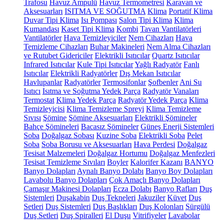
Trafosu
Havuz Ampulü
Havuz Termometresi
Karavan ve
Aksesuarları
ISITMA VE SOĞUTMA
Klima
Portatif Klima
Duvar Tipi Klima
Isı Pompası
Salon Tipi Klima
Klima
Kumandası
Kaset Tipi Klima
Kombi
Tavan Vantilatörleri
Vantilatörler
Hava Temizleyiciler
Nem Cihazları
Hava
Temizleme Cihazları
Buhar Makineleri
Nem Alma Cihazları
ve Rutubet Gidericiler
Elektrikli Isıtıcılar
Quartz Isıtıcılar
Infrared Isıtıcılar
Kule Tipi Isıtıcılar
Yağlı Radyatör
Fanlı
Isıtıcılar
Elektrikli Radyatörler
Dış Mekan Isıtıcılar
Havlupanlar
Radyatörler
Termosifonlar
Şofbenler
Ani Su
Isıtıcı
Isıtma ve Soğutma Yedek Parça
Radyatör Vanaları
Termostat
Klima Yedek Parça
Radyatör Yedek Parça
Klima
Temizleyicisi
Klima Temizleme Spreyi
Klima Temizleme
Sıvısı
Şömine
Şömine Aksesuarları
Elektrikli Şömineler
Bahçe Şömineleri
Bacasız Şömineler
Güneş Enerji Sistemleri
Soba
Doğalgaz Sobası
Kuzine Soba
Elektrikli Soba
Pelet
Soba
Soba Borusu ve Aksesuarları
Hava Perdesi
Doğalgaz
Tesisat Malzemeleri
Doğalgaz Hortumu
Doğalgaz Menfezleri
Tesisat Temizleme Sıvıları
Boyler
Kalorifer Kazanı
BANYO
Banyo Dolapları
Aynalı Banyo Dolabı
Banyo Boy Dolapları
Lavabolu Banyo Dolapları
Çok Amaçlı Banyo Dolapları
Çamaşır Makinesi Dolapları
Ecza Dolabı
Banyo Rafları
Duş
Sistemleri
Duşakabin
Duş Tekneleri
Jakuziler
Küvet
Duş
Setleri
Duş Sistemleri
Duş Başlıkları
Duş Kolonları
Sürgülü
Duş Setleri
Duş Spiralleri
El Duşu
Vitrifiyeler
Lavabolar