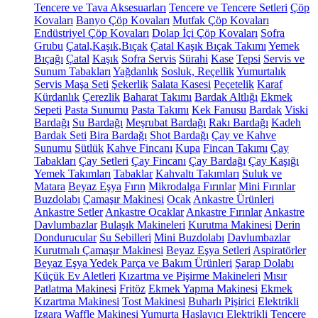
Tencere ve Tava Aksesuarları
Tencere ve Tencere Setleri
Çöp
Kovaları
Banyo Çöp Kovaları
Mutfak Çöp Kovaları
Endüstriyel Çöp Kovaları
Dolap İçi Çöp Kovaları
Sofra
Grubu
Çatal,Kaşık,Bıçak
Çatal Kaşık Bıçak Takımı
Yemek
Bıçağı
Çatal
Kaşık
Sofra Servis
Sürahi
Kase
Tepsi
Servis ve
Sunum Tabakları
Yağdanlık
Sosluk, Reçellik
Yumurtalık
Servis Maşa Seti
Şekerlik
Salata Kasesi
Peçetelik
Karaf
Kürdanlık
Çerezlik
Baharat Takımı
Bardak Altlığı
Ekmek
Sepeti
Pasta Sunumu
Pasta Takımı
Kek Fanusu
Bardak
Viski
Bardağı
Su Bardağı
Meşrubat Bardağı
Rakı Bardağı
Kadeh
Bardak Seti
Bira Bardağı
Shot Bardağı
Çay ve Kahve
Sunumu
Sütlük
Kahve Fincanı
Kupa
Fincan Takımı
Çay
Tabakları
Çay Setleri
Çay Fincanı
Çay Bardağı
Çay Kaşığı
Yemek Takımları
Tabaklar
Kahvaltı Takımları
Suluk ve
Matara
Beyaz Eşya
Fırın
Mikrodalga Fırınlar
Mini Fırınlar
Buzdolabı
Çamaşır Makinesi
Ocak
Ankastre Ürünleri
Ankastre Setler
Ankastre Ocaklar
Ankastre Fırınlar
Ankastre
Davlumbazlar
Bulaşık Makineleri
Kurutma Makinesi
Derin
Dondurucular
Su Sebilleri
Mini Buzdolabı
Davlumbazlar
Kurutmalı Çamaşır Makinesi
Beyaz Eşya Setleri
Aspiratörler
Beyaz Eşya Yedek Parça ve Bakım Ürünleri
Şarap Dolabı
Küçük Ev Aletleri
Kızartma ve Pişirme Makineleri
Mısır
Patlatma Makinesi
Fritöz
Ekmek Yapma Makinesi
Ekmek
Kızartma Makinesi
Tost Makinesi
Buharlı Pişirici
Elektrikli
Izgara
Waffle Makinesi
Yumurta Haşlayıcı
Elektrikli Tencere