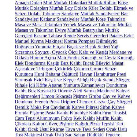
Amaçlı Dolap
Mini Mutfak Dolapları
Mutfak Rafları
Köşe
Mutfak Dolapları
Mutfak Boy Dolabı
Kiler Dolabı
Ekmek ve
Sebze Dolabı
Tabureler
Sandalye
Mutfak Sandalyeleri
Bar
Sandalyeleri
Katlanır Sandalyeler
Mutfak Köşe Takımları
Masa ve Masa Takımları
Yemek Masası ve Takımları
Mutfak
Masası ve Takımları
Eviye
Mutfak Bataryaları
Mutfak
Gereçleri
Kesme Tahtası
Rende
Servis Gereçleri
Patates Ezici
Manuel Kıyma Makinesi
Krema Pompası
Dilimleyici
Doğrayıcı
Yumurta Fırçası
Bıçak ve Bıçak Setleri
Yağ
Sıçratmaz
Soyucu, Oyacak
Ölçü Kabı ve Kaşığı
Merdane ve
Oklava
Hamur Açma Matı
Fındık Kıracağı ve Ceviz Kıracağı
Elek
Dondurma Kaşığı
Buz Kalıbı
Bıçak Bileyici Masat
Açacak ve Tirbuşon
Çekirdek Çıkarıcı
Çırpıcı
Sebze
Kurutucu
Huni
Baharat Öğütücü
Havan
Hamburger Presi
Sarımsak Ezici
Kaşık ve Kepçe Altlığı
Bıçak Standı
Süzgeç
Nihale
İçli Köfte Aparatı
Yumurta Zamanlayıcı
Dondurma
Kalıbı
Buz Kovası
Et Dövme Aleti
Sarma Makinesi
Kahve
Değirmenleri
Limon Sıkacağı
Pişirme Grubu
Çay ve Kahve
Demleme
French Press
Dripper
Chemex
Cezve
Çay Süzgeci
Demlik
Moka Pot
Çaydanlık
Kahve Filtresi
Sifon Kahve
Fırında Pişirme
Pasta Kalıbı
Kurabiye Kalıbı
Fırın Tepsisi
Cam Tepsi
Alüminyum Folyo
Kek Kalıbı
Muffin Kalıbı
Çikolata Kalıbı
Güveç
Pişirme Kağıdı
Pizza Tepsisi
Tart
Kalıbı
Ocak Üstü Pişirme
Tava ve Tava Setleri
Ocak Üstü
Tost Makinesi
Ocak Üstü Sac
Sahan
Düdüklü Tencere