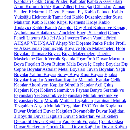
Kabloları
Çoklu Grup Prizleri
Kablolar
Kablo Aksesuarları
Akım Korumalı Priz
Kapı Zilleri
Pil ve Şarj Cihazları
Zaman
Saatleri
Elektronik Devre Elemanı
Fiş
Kablo Pabucu
Kablo
Yüksüğü
Elektronik Tamir Seti
Kablo Düzenleyiciler
Susta
Makaron Kablo
Kablo Klipsi
Klemens
Kroşe
Kablo
Toplayıcı
Kablo Kanalı
Adaptör
Duy
Buat Kutusu ve Kapağı
Aydınlatma Halatları ve Zincirleri
Enerji Sistemleri
Güneş
Paneli
Lityum Akü
Jel Akü
İnverter
Tavan Vantilatörleri
AHŞAP VE İNŞAAT
Ahşap Yer Döşeme
Parke
Parke Profil
ve Aksesuarları
Süpürgelik
Boya ve Boya Malzemeleri
Hobi
Boyaları
Tempare Boyası
Boya Malzemeleri
Tinerler
Maskeleme Bandı
Vernik
Spatula
Hışır Örtü
Duvar Macunu
Boya Fırçaları
Boya Rulosu
Mala
Boya
İç Cephe Boyalar
Dış
Cephe Boyalar
Astarlar
Metal Boyaları
Tavan Boyaları
Yağlı
Boyalar
Yalıtım Boyası
Sprey Boya
Kapı Boyası
Epoksi
Boyalar
Kapılar
Amerikan Kapılar
Melamin Kapılar
Çelik
Kapılar
Akordiyon Kapılar
Sürgülü Kapılar
Acil Çıkış
Kapıları
Kapı Kolları
Seramik ve Fayans
Banyo Seramik ve
Fayansları
Yer Seramik ve Fayansları
Mutfak Seramik ve
Fayansları
Karo
Mozaik
Mutfak Tezgahları
Laminant Mutfak
Tezgahları
Ahşap Mutfak Tezgahları
PVC Zemin Kaplama
Duvar Ürünleri
Duvar Kağıtları
Boyanabilir Duvar Kağıtları
3 Boyutlu Duvar Kağıtları
Duvar Stickerları ve Etiketleri
Dekoratif Duvar Kağıtları
Yapışkanlı Folyolar
Çocuk Odası
Duvar Stickerları
Çocuk Odası Duvar Kağıtları
Duvar Kağıdı