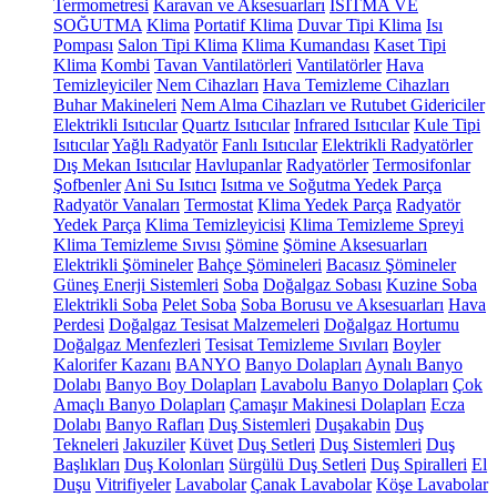
Termometresi
Karavan ve Aksesuarları
ISITMA VE
SOĞUTMA
Klima
Portatif Klima
Duvar Tipi Klima
Isı
Pompası
Salon Tipi Klima
Klima Kumandası
Kaset Tipi
Klima
Kombi
Tavan Vantilatörleri
Vantilatörler
Hava
Temizleyiciler
Nem Cihazları
Hava Temizleme Cihazları
Buhar Makineleri
Nem Alma Cihazları ve Rutubet Gidericiler
Elektrikli Isıtıcılar
Quartz Isıtıcılar
Infrared Isıtıcılar
Kule Tipi
Isıtıcılar
Yağlı Radyatör
Fanlı Isıtıcılar
Elektrikli Radyatörler
Dış Mekan Isıtıcılar
Havlupanlar
Radyatörler
Termosifonlar
Şofbenler
Ani Su Isıtıcı
Isıtma ve Soğutma Yedek Parça
Radyatör Vanaları
Termostat
Klima Yedek Parça
Radyatör
Yedek Parça
Klima Temizleyicisi
Klima Temizleme Spreyi
Klima Temizleme Sıvısı
Şömine
Şömine Aksesuarları
Elektrikli Şömineler
Bahçe Şömineleri
Bacasız Şömineler
Güneş Enerji Sistemleri
Soba
Doğalgaz Sobası
Kuzine Soba
Elektrikli Soba
Pelet Soba
Soba Borusu ve Aksesuarları
Hava
Perdesi
Doğalgaz Tesisat Malzemeleri
Doğalgaz Hortumu
Doğalgaz Menfezleri
Tesisat Temizleme Sıvıları
Boyler
Kalorifer Kazanı
BANYO
Banyo Dolapları
Aynalı Banyo
Dolabı
Banyo Boy Dolapları
Lavabolu Banyo Dolapları
Çok
Amaçlı Banyo Dolapları
Çamaşır Makinesi Dolapları
Ecza
Dolabı
Banyo Rafları
Duş Sistemleri
Duşakabin
Duş
Tekneleri
Jakuziler
Küvet
Duş Setleri
Duş Sistemleri
Duş
Başlıkları
Duş Kolonları
Sürgülü Duş Setleri
Duş Spiralleri
El
Duşu
Vitrifiyeler
Lavabolar
Çanak Lavabolar
Köşe Lavabolar