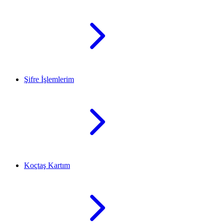
Şifre İşlemlerim
Koçtaş Kartım