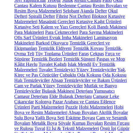
Sıvı Yapıştırıcılar
Tebeşir
Suluk
Resim Çantası
Pano
Okul
Çantası
Kalem Kutusu
Beslenme Çantası
Resim Boyaları ve
Resim Boya Malzemeleri
Selobant
Ajanda
Defter
Okul
Defteri
Spiralli Defter
Fihrist
Not Defteri
Bloknot
Kırtasiye
Malzemeleri
Masaüstü Gereçleri
Kırtasiye Kağıt Ürünleri
Kırtasiye Seti
Kalem ve Yazı Gereçleri
Koli Bandı Makinesi
Para Makineleri
Para Çekmeceleri
Para Sayma Makineleri
Ofis Sarf Ürünleri
Evrak İmha Makineleri
Laminasyon
Makineleri
Barkod Okuyucu
Temizlik Gereçleri ve
Ekipmanları
Temizlik Eldiveni
Temizlik Kovası
Temizlik,
Ovma Teli
Tüy Toplama Ürünleri
Faraş
Çekpas
Fırça ve
Süpürge
Temizlik Bezleri
Temizlik Süngeri
Paspas ve Mop
Kâğıt Havlu
Tuvalet Kağıdı
Islak Mendil
Ev Temizlik
Malzemeleri
Tuvalet Temizleyici
Yüzey Temizleyiciler
Yağ,
Kireç ve Pas Çözücüler
Çubuklu Oda Kokusu
Oda Kokusu
Halı Temizleyiciler
Ahşap Temizleyiciler ve Bakım Ürünleri
Cam ve Parlak Yüzey Temizleyiciler
Mutfak ve Banyo
Temizleyiciler
Bulaşık Makinesi Deterjanı
Yumuşatıcı
Çamaşır Deterjanı
Elde Bulaşık Deterjanı
Çamaşır Leke
Çıkarıcılar
Kolonya
Pazar Arabası ve Çantası
Eğlence
Ürünleri
Parti Malzemeleri
Puzzle
Hobi Malzemeleri
Hobi
Boya ve Resim Malzemeleri
Ahşap Boyaları
Akrilik Boyalar
Sulu Boya
Yağlı Boya Seti
Eskitme Boyası
Cam ve Seramik
Boyaları
Metalik Boya
Şövale
Kumaş Boyaları
Resim Fırçası
ve Rulosu
Tuval
El İşi & Tekstil Malzemeleri
Örgü İpi
Güpür