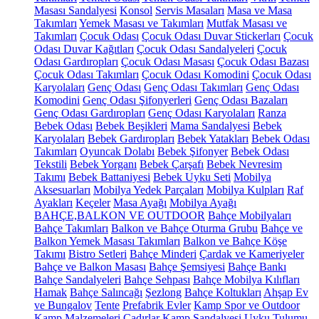
Masası Sandalyesi
Konsol
Servis Masaları
Masa ve Masa
Takımları
Yemek Masası ve Takımları
Mutfak Masası ve
Takımları
Çocuk Odası
Çocuk Odası Duvar Stickerları
Çocuk
Odası Duvar Kağıtları
Çocuk Odası Sandalyeleri
Çocuk
Odası Gardıropları
Çocuk Odası Masası
Çocuk Odası Bazası
Çocuk Odası Takımları
Çocuk Odası Komodini
Çocuk Odası
Karyolaları
Genç Odası
Genç Odası Takımları
Genç Odası
Komodini
Genç Odası Şifonyerleri
Genç Odası Bazaları
Genç Odası Gardıropları
Genç Odası Karyolaları
Ranza
Bebek Odası
Bebek Beşikleri
Mama Sandalyesi
Bebek
Karyolaları
Bebek Gardıropları
Bebek Yatakları
Bebek Odası
Takımları
Oyuncak Dolabı
Bebek Şifonyer
Bebek Odası
Tekstili
Bebek Yorganı
Bebek Çarşafı
Bebek Nevresim
Takımı
Bebek Battaniyesi
Bebek Uyku Seti
Mobilya
Aksesuarları
Mobilya Yedek Parçaları
Mobilya Kulpları
Raf
Ayakları
Keçeler
Masa Ayağı
Mobilya Ayağı
BAHÇE,BALKON VE OUTDOOR
Bahçe Mobilyaları
Bahçe Takımları
Balkon ve Bahçe Oturma Grubu
Bahçe ve
Balkon Yemek Masası Takımları
Balkon ve Bahçe Köşe
Takımı
Bistro Setleri
Bahçe Minderi
Çardak ve Kameriyeler
Bahçe ve Balkon Masası
Bahçe Şemsiyesi
Bahçe Bankı
Bahçe Sandalyeleri
Bahçe Sehpası
Bahçe Mobilya Kılıfları
Hamak
Bahçe Salıncağı
Şezlong
Bahçe Koltukları
Ahşap Ev
ve Bungalov
Tente
Prefabrik Evler
Kamp Spor ve Outdoor
Kamp Malzemeleri
Çadırlar
Kamp Sandalyesi
Uyku Tulumu