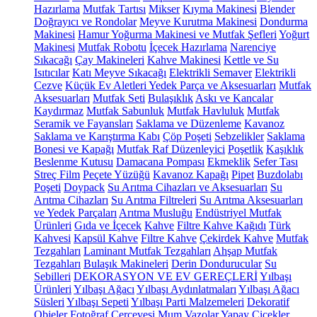
Hazırlama
Mutfak Tartısı
Mikser
Kıyma Makinesi
Blender
Doğrayıcı ve Rondolar
Meyve Kurutma Makinesi
Dondurma
Makinesi
Hamur Yoğurma Makinesi ve Mutfak Şefleri
Yoğurt
Makinesi
Mutfak Robotu
İçecek Hazırlama
Narenciye
Sıkacağı
Çay Makineleri
Kahve Makinesi
Kettle ve Su
Isıtıcılar
Katı Meyve Sıkacağı
Elektrikli Semaver
Elektrikli
Cezve
Küçük Ev Aletleri Yedek Parça ve Aksesuarları
Mutfak
Aksesuarları
Mutfak Seti
Bulaşıklık
Askı ve Kancalar
Kaydırmaz
Mutfak Sabunluk
Mutfak Havluluk
Mutfak
Seramik ve Fayansları
Saklama ve Düzenleme
Kavanoz
Saklama ve Karıştırma Kabı
Çöp Poşeti
Sebzelikler
Saklama
Bonesi ve Kapağı
Mutfak Raf Düzenleyici
Poşetlik
Kaşıklık
Beslenme Kutusu
Damacana Pompası
Ekmeklik
Sefer Tası
Streç Film
Peçete Yüzüğü
Kavanoz Kapağı
Pipet
Buzdolabı
Poşeti
Doypack
Su Arıtma Cihazları ve Aksesuarları
Su
Arıtma Cihazları
Su Arıtma Filtreleri
Su Arıtma Aksesuarları
ve Yedek Parçaları
Arıtma Musluğu
Endüstriyel Mutfak
Ürünleri
Gıda ve İçecek
Kahve
Filtre Kahve Kağıdı
Türk
Kahvesi
Kapsül Kahve
Filtre Kahve
Çekirdek Kahve
Mutfak
Tezgahları
Laminant Mutfak Tezgahları
Ahşap Mutfak
Tezgahları
Bulaşık Makineleri
Derin Dondurucular
Su
Sebilleri
DEKORASYON VE EV GEREÇLERİ
Yılbaşı
Ürünleri
Yılbaşı Ağacı
Yılbaşı Aydınlatmaları
Yılbaşı Ağacı
Süsleri
Yılbaşı Sepeti
Yılbaşı Parti Malzemeleri
Dekoratif
Objeler
Fotoğraf Çerçevesi
Mum
Vazolar
Yapay Çiçekler