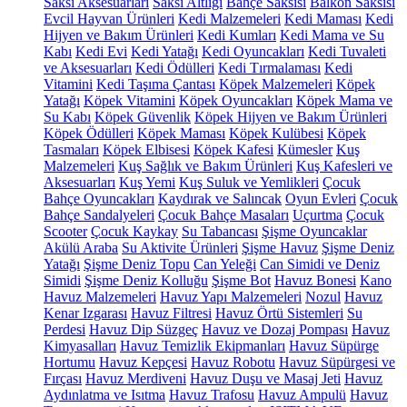
Saksı Aksesuarları
Saksı Altlığı
Bahçe Saksısı
Balkon Saksısı
Evcil Hayvan Ürünleri
Kedi Malzemeleri
Kedi Maması
Kedi
Hijyen ve Bakım Ürünleri
Kedi Kumları
Kedi Mama ve Su
Kabı
Kedi Evi
Kedi Yatağı
Kedi Oyuncakları
Kedi Tuvaleti
ve Aksesuarları
Kedi Ödülleri
Kedi Tırmalaması
Kedi
Vitamini
Kedi Taşıma Çantası
Köpek Malzemeleri
Köpek
Yatağı
Köpek Vitamini
Köpek Oyuncakları
Köpek Mama ve
Su Kabı
Köpek Güvenlik
Köpek Hijyen ve Bakım Ürünleri
Köpek Ödülleri
Köpek Maması
Köpek Kulübesi
Köpek
Tasmaları
Köpek Elbisesi
Köpek Kafesi
Kümesler
Kuş
Malzemeleri
Kuş Sağlık ve Bakım Ürünleri
Kuş Kafesleri ve
Aksesuarları
Kuş Yemi
Kuş Suluk ve Yemlikleri
Çocuk
Bahçe Oyuncakları
Kaydırak ve Salıncak
Oyun Evleri
Çocuk
Bahçe Sandalyeleri
Çocuk Bahçe Masaları
Uçurtma
Çocuk
Scooter
Çocuk Kaykay
Su Tabancası
Şişme Oyuncaklar
Akülü Araba
Su Aktivite Ürünleri
Şişme Havuz
Şişme Deniz
Yatağı
Şişme Deniz Topu
Can Yeleği
Can Simidi ve Deniz
Simidi
Şişme Deniz Kolluğu
Şişme Bot
Havuz Bonesi
Kano
Havuz Malzemeleri
Havuz Yapı Malzemeleri
Nozul
Havuz
Kenar Izgarası
Havuz Filtresi
Havuz Örtü Sistemleri
Su
Perdesi
Havuz Dip Süzgeç
Havuz ve Dozaj Pompası
Havuz
Kimyasalları
Havuz Temizlik Ekipmanları
Havuz Süpürge
Hortumu
Havuz Kepçesi
Havuz Robotu
Havuz Süpürgesi ve
Fırçası
Havuz Merdiveni
Havuz Duşu ve Masaj Jeti
Havuz
Aydınlatma ve Isıtma
Havuz Trafosu
Havuz Ampulü
Havuz