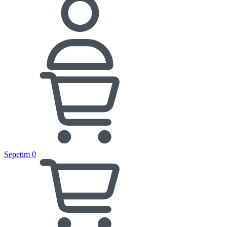
Sepetim
0