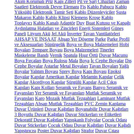
Akım Korumalı Priz
Kapı Zilleri
Pil ve Şarj Cihazları
Zaman
Saatleri
Elektronik Devre Elemanı
Fiş
Kablo Pabucu
Kablo
Yüksüğü
Elektronik Tamir Seti
Kablo Düzenleyiciler
Susta
Makaron Kablo
Kablo Klipsi
Klemens
Kroşe
Kablo
Toplayıcı
Kablo Kanalı
Adaptör
Duy
Buat Kutusu ve Kapağı
Aydınlatma Halatları ve Zincirleri
Enerji Sistemleri
Güneş
Paneli
Lityum Akü
Jel Akü
İnverter
Tavan Vantilatörleri
AHŞAP VE İNŞAAT
Ahşap Yer Döşeme
Parke
Parke Profil
ve Aksesuarları
Süpürgelik
Boya ve Boya Malzemeleri
Hobi
Boyaları
Tempare Boyası
Boya Malzemeleri
Tinerler
Maskeleme Bandı
Vernik
Spatula
Hışır Örtü
Duvar Macunu
Boya Fırçaları
Boya Rulosu
Mala
Boya
İç Cephe Boyalar
Dış
Cephe Boyalar
Astarlar
Metal Boyaları
Tavan Boyaları
Yağlı
Boyalar
Yalıtım Boyası
Sprey Boya
Kapı Boyası
Epoksi
Boyalar
Kapılar
Amerikan Kapılar
Melamin Kapılar
Çelik
Kapılar
Akordiyon Kapılar
Sürgülü Kapılar
Acil Çıkış
Kapıları
Kapı Kolları
Seramik ve Fayans
Banyo Seramik ve
Fayansları
Yer Seramik ve Fayansları
Mutfak Seramik ve
Fayansları
Karo
Mozaik
Mutfak Tezgahları
Laminant Mutfak
Tezgahları
Ahşap Mutfak Tezgahları
PVC Zemin Kaplama
Duvar Ürünleri
Duvar Kağıtları
Boyanabilir Duvar Kağıtları
3 Boyutlu Duvar Kağıtları
Duvar Stickerları ve Etiketleri
Dekoratif Duvar Kağıtları
Yapışkanlı Folyolar
Çocuk Odası
Duvar Stickerları
Çocuk Odası Duvar Kağıtları
Duvar Kağıdı
Yapıştırıcısı
Poster Duvar Kağıtları
Strafor
Duvar Çıtası