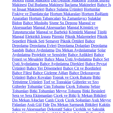
Motoru
Hasat Makinesi
Dal Öğütme Makinesi
Toprak Burgu
Makinesi
Dal Budama Makinesi
İlaçlama Makineleri
Bahçe İş
ve İnşaat Makineleri
Bahçe Sulama Ürünleri
Hortumlar
Fıskiye ve Damlatıcılar
Hortum Makaraları
Hortum Bağlantı
Aparatları
Hortum Tabancaları
Su Zamanlayıcı
Sulaklar
Bidon
Bahçe Musluğu
Şişme Su Deposu
Mangal ve
Aksesuarları
Mangal Aksesuarları
Mangal Kömürü ve
Tutuşturucular
Mangal ve Barbekü
Kömürlü Mangal
Tüplü
Mangal
Elektrikli Izgara
Pürmüz
Piknik Malzemeleri
Piknik
Sepetleri
Piknik Seti
Semaver
Piknik Örtüleri
Bahçe
Depolama
Depolama Evleri
Depolama Dolapları
Depolama
Sandığı
Bahçe Aydınlatma
Dış Mekan Aydınlatmalar
Solar
Aydınlatma
Projektör ve Sensörler
Bahçe Aplikleri
Bahçe
Feneri ve Meşaleler
Bahçe Masa Üstü Aydınlatma
Bahçe Set
Üstü Aydınlatma
Bahçe Aydınlatma Direkleri
Bahçe Peyzaj
Ürünleri
Bahçe Yer Döşemeleri
Bahçe Çit ve Bordürleri
Bahçe Filesi
Bahçe Gizleme Ağları
Bahçe Dekorasyon
Ürünleri
Bahçe Kovaları
Toprak ve Çiçek Bakımı
Bitki
Yetiştirme Ürünleri
Torf ve Topraklar
Gübreler ve Sıvı
Gübreler
Tohumlar
Çim Tohumu
Çiçek Tohumu
Sebze
Tohumları
Bitki Tohumları
Meyve Tohumu
Bitki Besinleri
Sera ve Sera Ekipmanları
Çiçek ve Bitki
İç Mekan Bitkileri
Dış Mekan Ağaçları
Canlı Çiçek
Çiçek Soğanları
Aşılı Meyve
Fidanları
Aşılı Gül
Fide
Dış Mekan Sarmaşık Bitkileri
Kaktüs
Saksı ve Aksesuarları
Dekoratif Saksı
Çiçeklik ve Saksılık