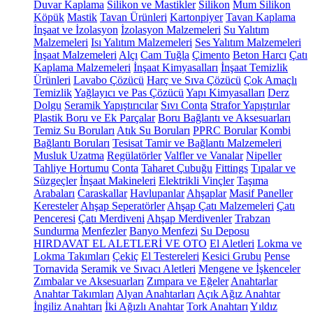
Duvar Kaplama
Silikon ve Mastikler
Silikon
Mum Silikon
Köpük
Mastik
Tavan Ürünleri
Kartonpiyer
Tavan Kaplama
İnşaat ve İzolasyon
İzolasyon Malzemeleri
Su Yalıtım
Malzemeleri
Isı Yalıtım Malzemeleri
Ses Yalıtım Malzemeleri
İnşaat Malzemeleri
Alçı
Cam Tuğla
Çimento
Beton Harcı
Çatı
Kaplama Malzemeleri
İnşaat Kimyasalları
İnşaat Temizlik
Ürünleri
Lavabo Çözücü
Harç ve Sıva Çözücü
Çok Amaçlı
Temizlik
Yağlayıcı ve Pas Çözücü
Yapı Kimyasalları
Derz
Dolgu
Seramik Yapıştırıcılar
Sıvı Conta
Strafor Yapıştırılar
Plastik Boru ve Ek Parçalar
Boru Bağlantı ve Aksesuarları
Temiz Su Boruları
Atık Su Boruları
PPRC Borular
Kombi
Bağlantı Boruları
Tesisat Tamir ve Bağlantı Malzemeleri
Musluk Uzatma
Regülatörler
Valfler ve Vanalar
Nipeller
Tahliye Hortumu
Conta
Taharet Çubuğu
Fittings
Tıpalar ve
Süzgeçler
İnşaat Makineleri
Elektrikli Vinçler
Taşıma
Arabaları
Caraskallar
Havlupanlar
Ahşaplar
Masif Paneller
Keresteler
Ahşap Seperatörler
Ahşap Çatı Malzemeleri
Çatı
Penceresi
Çatı Merdiveni
Ahşap Merdivenler
Trabzan
Sundurma
Menfezler
Banyo Menfezi
Su Deposu
HIRDAVAT EL ALETLERİ VE OTO
El Aletleri
Lokma ve
Lokma Takımları
Çekiç
El Testereleri
Kesici Grubu
Pense
Tornavida
Seramik ve Sıvacı Aletleri
Mengene ve İşkenceler
Zımbalar ve Aksesuarları
Zımpara ve Eğeler
Anahtarlar
Anahtar Takımları
Alyan Anahtarları
Açık Ağız Anahtar
İngiliz Anahtarı
İki Ağızlı Anahtar
Tork Anahtarı
Yıldız