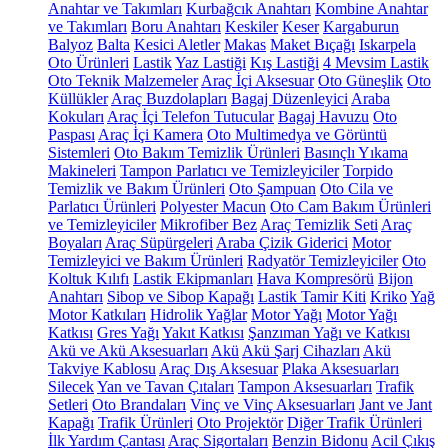
Anahtar ve Takımları
Kurbağcık Anahtarı
Kombine Anahtar
ve Takımları
Boru Anahtarı
Keskiler
Keser
Kargaburun
Balyoz
Balta
Kesici Aletler
Makas
Maket Bıçağı
Iskarpela
Oto Ürünleri
Lastik
Yaz Lastiği
Kış Lastiği
4 Mevsim Lastik
Oto Teknik Malzemeler
Araç İçi Aksesuar
Oto Güneşlik
Oto
Küllükler
Araç Buzdolapları
Bagaj Düzenleyici
Araba
Kokuları
Araç İçi Telefon Tutucular
Bagaj Havuzu
Oto
Paspası
Araç İçi Kamera
Oto Multimedya ve Görüntü
Sistemleri
Oto Bakım Temizlik Ürünleri
Basınçlı Yıkama
Makineleri
Tampon Parlatıcı ve Temizleyiciler
Torpido
Temizlik ve Bakım Ürünleri
Oto Şampuan
Oto Cila ve
Parlatıcı Ürünleri
Polyester Macun
Oto Cam Bakım Ürünleri
ve Temizleyiciler
Mikrofiber Bez
Araç Temizlik Seti
Araç
Boyaları
Araç Süpürgeleri
Araba Çizik Giderici
Motor
Temizleyici ve Bakım Ürünleri
Radyatör Temizleyiciler
Oto
Koltuk Kılıfı
Lastik Ekipmanları
Hava Kompresörü
Bijon
Anahtarı
Sibop ve Sibop Kapağı
Lastik Tamir Kiti
Kriko
Yağ
Motor Katkıları
Hidrolik Yağlar
Motor Yağı
Motor Yağı
Katkısı
Gres Yağı
Yakıt Katkısı
Şanzıman Yağı ve Katkısı
Akü ve Akü Aksesuarları
Akü
Akü Şarj Cihazları
Akü
Takviye Kablosu
Araç Dış Aksesuar
Plaka Aksesuarları
Silecek
Yan ve Tavan Çıtaları
Tampon Aksesuarları
Trafik
Setleri
Oto Brandaları
Vinç ve Vinç Aksesuarları
Jant ve Jant
Kapağı
Trafik Ürünleri
Oto Projektör
Diğer Trafik Ürünleri
İlk Yardım Çantası
Araç Sigortaları
Benzin Bidonu
Acil Çıkış