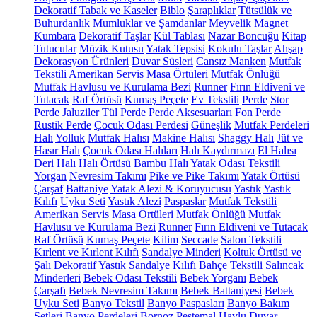
Dekoratif Tabak ve Kaseler
Biblo
Şaraplıklar
Tütsülük ve
Buhurdanlık
Mumluklar ve Şamdanlar
Meyvelik
Magnet
Kumbara
Dekoratif Taşlar
Kül Tablası
Nazar Boncuğu
Kitap
Tutucular
Müzik Kutusu
Yatak Tepsisi
Kokulu Taşlar
Ahşap
Dekorasyon Ürünleri
Duvar Süsleri
Cansız Manken
Mutfak
Tekstili
Amerikan Servis
Masa Örtüleri
Mutfak Önlüğü
Mutfak Havlusu ve Kurulama Bezi
Runner
Fırın Eldiveni ve
Tutacak
Raf Örtüsü
Kumaş Peçete
Ev Tekstili
Perde
Stor
Perde
Jaluziler
Tül Perde
Perde Aksesuarları
Fon Perde
Rustik Perde
Çocuk Odası Perdesi
Güneşlik
Mutfak Perdeleri
Halı
Yolluk
Mutfak Halısı
Makine Halısı
Shaggy Halı
Jüt ve
Hasır Halı
Çocuk Odası Halıları
Halı Kaydırmazı
El Halısı
Deri Halı
Halı Örtüsü
Bambu Halı
Yatak Odası Tekstili
Yorgan
Nevresim Takımı
Pike ve Pike Takımı
Yatak Örtüsü
Çarşaf
Battaniye
Yatak Alezi & Koruyucusu
Yastık
Yastık
Kılıfı
Uyku Seti
Yastık Alezi
Paspaslar
Mutfak Tekstili
Amerikan Servis
Masa Örtüleri
Mutfak Önlüğü
Mutfak
Havlusu ve Kurulama Bezi
Runner
Fırın Eldiveni ve Tutacak
Raf Örtüsü
Kumaş Peçete
Kilim
Seccade
Salon Tekstili
Kırlent ve Kırlent Kılıfı
Sandalye Minderi
Koltuk Örtüsü ve
Şalı
Dekoratif Yastık
Sandalye Kılıfı
Bahçe Tekstili
Salıncak
Minderleri
Bebek Odası Tekstili
Bebek Yorganı
Bebek
Çarşafı
Bebek Nevresim Takımı
Bebek Battaniyesi
Bebek
Uyku Seti
Banyo Tekstil
Banyo Paspasları
Banyo Bakım
Setleri
Banyo Perdeleri
Bornoz
Peştemal
Havlu
Duvar