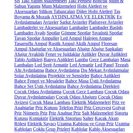
Şiş
Takı Yapım Malzemeleri
Takı Pensesi
Boncuk
Mum &
Sabun Yapımı
Mum Malzemeleri
Hobi Aletleri ve
Aksesuarları
Silikon Tabancaları
Diğer Hobi Aletleri
Taş
Boyama & Mozaik
AYDINLATMA VE ELEKTRİK
Ev
Aydınlatmaları
Avizeler
Sarkıt Avizeler
Plafonyer Avizeler
Lambaderler ve Aksesuarları
Lambader
Lambader Başlığı
Lambader Ayağı
Spotlar
Gömme Spotlar
Sıvaüstü Spotlar
Tavan Spotlar
Ampuller
Led Ampul
Halojen Ampul
Tasarruflu Ampul
Rustik Ampul
Akıllı Ampul
Floresan
Ampul
Abajurlar ve Aksesuarları
Abajur
Abajur Şapkaları
Abajur Ayaklığı
Fener ve Işıldaklar
Aplikler
Duvar Aplikleri
Tablo Aplikleri
Banyo Aplikleri
Lamba
Gece Lambaları
Masa
Lambaları
Led Şerit
Armatür
Led Armatür
Led Panel
Tezgah
Altı Aydınlatma
Bahçe Aydınlatma
Dış Mekan Aydınlatmalar
Solar Aydınlatma
Projektör ve Sensörler
Bahçe Aplikleri
Bahçe Feneri ve Meşaleler
Bahçe Masa Üstü Aydınlatma
Bahçe Set Üstü Aydınlatma
Bahçe Aydınlatma Direkleri
Çocuk Odası Aydınlatma
Çocuk Gece Lambası
Çocuk Odası
Duvar Aydınlatmaları
Çocuk Odası Abajuru
Çocuk Odası
Avizesi
Çocuk Masa Lambası
Elektrik Malzemeleri
Priz ve
Anahtarlar
Priz Kutusu
Telefon Prizi
Priz Çerçevesi
Golyat
Priz
Nümeris Priz
Priz
Anahtar Priz
Şalt Malzemeleri
Sigorta
Kutusu
Kontaktör
Elektrik Sigortası
Şalter
Kaçak Akım
Rölesi
Elektrik Sayacı
Uzatma Kablosu ve Grup Priz
Uzatma
Kabloları
Çoklu Grup Prizleri
Kablolar
Kablo Aksesuarları