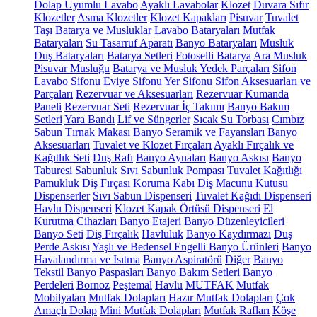
Dolap Uyumlu Lavabo
Ayaklı Lavabolar
Klozet
Duvara Sıfır
Klozetler
Asma Klozetler
Klozet Kapakları
Pisuvar
Tuvalet
Taşı
Batarya ve Musluklar
Lavabo Bataryaları
Mutfak
Bataryaları
Su Tasarruf Aparatı
Banyo Bataryaları
Musluk
Duş Bataryaları
Batarya Setleri
Fotoselli Batarya
Ara Musluk
Pisuvar Musluğu
Batarya ve Musluk Yedek Parçaları
Sifon
Lavabo Sifonu
Eviye Sifonu
Yer Sifonu
Sifon Aksesuarları ve
Parçaları
Rezervuar ve Aksesuarları
Rezervuar Kumanda
Paneli
Rezervuar Seti
Rezervuar İç Takımı
Banyo Bakım
Setleri
Yara Bandı
Lif ve Süngerler
Sıcak Su Torbası
Cımbız
Sabun
Tırnak Makası
Banyo Seramik ve Fayansları
Banyo
Aksesuarları
Tuvalet ve Klozet Fırçaları
Ayaklı Fırçalık ve
Kağıtlık Seti
Duş Rafı
Banyo Aynaları
Banyo Askısı
Banyo
Taburesi
Sabunluk
Sıvı Sabunluk Pompası
Tuvalet Kağıtlığı
Pamukluk
Diş Fırçası Koruma Kabı
Diş Macunu Kutusu
Dispenserler
Sıvı Sabun Dispenseri
Tuvalet Kağıdı Dispenseri
Havlu Dispenseri
Klozet Kapak Örtüsü Dispenseri
El
Kurutma Cihazları
Banyo Etajeri
Banyo Düzenleyicileri
Banyo Seti
Diş Fırçalık
Havluluk
Banyo Kaydırmazı
Duş
Perde Askısı
Yaşlı ve Bedensel Engelli Banyo Ürünleri
Banyo
Havalandırma ve Isıtma
Banyo Aspiratörü
Diğer
Banyo
Tekstil
Banyo Paspasları
Banyo Bakım Setleri
Banyo
Perdeleri
Bornoz
Peştemal
Havlu
MUTFAK
Mutfak
Mobilyaları
Mutfak Dolapları
Hazır Mutfak Dolapları
Çok
Amaçlı Dolap
Mini Mutfak Dolapları
Mutfak Rafları
Köşe