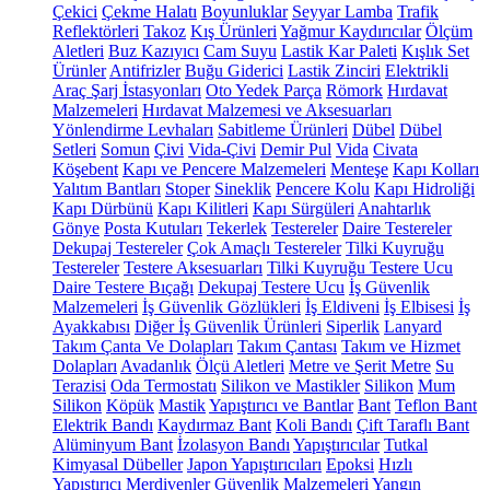
Çekici
Çekme Halatı
Boyunluklar
Seyyar Lamba
Trafik
Reflektörleri
Takoz
Kış Ürünleri
Yağmur Kaydırıcılar
Ölçüm
Aletleri
Buz Kazıyıcı
Cam Suyu
Lastik Kar Paleti
Kışlık Set
Ürünler
Antifrizler
Buğu Giderici
Lastik Zinciri
Elektrikli
Araç Şarj İstasyonları
Oto Yedek Parça
Römork
Hırdavat
Malzemeleri
Hırdavat Malzemesi ve Aksesuarları
Yönlendirme Levhaları
Sabitleme Ürünleri
Dübel
Dübel
Setleri
Somun
Çivi
Vida-Çivi
Demir Pul
Vida
Civata
Köşebent
Kapı ve Pencere Malzemeleri
Menteşe
Kapı Kolları
Yalıtım Bantları
Stoper
Sineklik
Pencere Kolu
Kapı Hidroliği
Kapı Dürbünü
Kapı Kilitleri
Kapı Sürgüleri
Anahtarlık
Gönye
Posta Kutuları
Tekerlek
Testereler
Daire Testereler
Dekupaj Testereler
Çok Amaçlı Testereler
Tilki Kuyruğu
Testereler
Testere Aksesuarları
Tilki Kuyruğu Testere Ucu
Daire Testere Bıçağı
Dekupaj Testere Ucu
İş Güvenlik
Malzemeleri
İş Güvenlik Gözlükleri
İş Eldiveni
İş Elbisesi
İş
Ayakkabısı
Diğer İş Güvenlik Ürünleri
Siperlik
Lanyard
Takım Çanta Ve Dolapları
Takım Çantası
Takım ve Hizmet
Dolapları
Avadanlık
Ölçü Aletleri
Metre ve Şerit Metre
Su
Terazisi
Oda Termostatı
Silikon ve Mastikler
Silikon
Mum
Silikon
Köpük
Mastik
Yapıştırıcı ve Bantlar
Bant
Teflon Bant
Elektrik Bandı
Kaydırmaz Bant
Koli Bandı
Çift Taraflı Bant
Alüminyum Bant
İzolasyon Bandı
Yapıştırıcılar
Tutkal
Kimyasal Dübeller
Japon Yapıştırıcıları
Epoksi
Hızlı
Yapıştırıcı
Merdivenler
Güvenlik Malzemeleri
Yangın