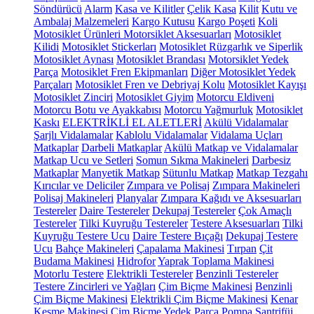
Söndürücü
Alarm
Kasa ve Kilitler
Çelik Kasa
Kilit
Kutu ve
Ambalaj Malzemeleri
Kargo Kutusu
Kargo Poşeti
Koli
Motosiklet Ürünleri
Motorsiklet Aksesuarları
Motosiklet
Kilidi
Motosiklet Stickerları
Motosiklet Rüzgarlık ve Siperlik
Motosiklet Aynası
Motosiklet Brandası
Motorsiklet Yedek
Parça
Motosiklet Fren Ekipmanları
Diğer Motosiklet Yedek
Parçaları
Motosiklet Fren ve Debriyaj Kolu
Motosiklet Kayışı
Motosiklet Zinciri
Motosiklet Giyim
Motorcu Eldiveni
Motorcu Botu ve Ayakkabısı
Motorcu Yağmurluk
Motosiklet
Kaskı
ELEKTRİKLİ EL ALETLERİ
Akülü Vidalamalar
Şarjlı Vidalamalar
Kablolu Vidalamalar
Vidalama Uçları
Matkaplar
Darbeli Matkaplar
Akülü Matkap ve Vidalamalar
Matkap Ucu ve Setleri
Somun Sıkma Makineleri
Darbesiz
Matkaplar
Manyetik Matkap
Sütunlu Matkap
Matkap Tezgahı
Kırıcılar ve Deliciler
Zımpara ve Polisaj
Zımpara Makineleri
Polisaj Makineleri
Planyalar
Zımpara Kağıdı ve Aksesuarları
Testereler
Daire Testereler
Dekupaj Testereler
Çok Amaçlı
Testereler
Tilki Kuyruğu Testereler
Testere Aksesuarları
Tilki
Kuyruğu Testere Ucu
Daire Testere Bıçağı
Dekupaj Testere
Ucu
Bahçe Makineleri
Çapalama Makinesi
Tırpan
Çit
Budama Makinesi
Hidrofor
Yaprak Toplama Makinesi
Motorlu Testere
Elektrikli Testereler
Benzinli Testereler
Testere Zincirleri ve Yağları
Çim Biçme Makinesi
Benzinli
Çim Biçme Makinesi
Elektrikli Çim Biçme Makinesi
Kenar
Kesme Makinesi
Çim Biçme Yedek Parça
Pompa
Santrifüj