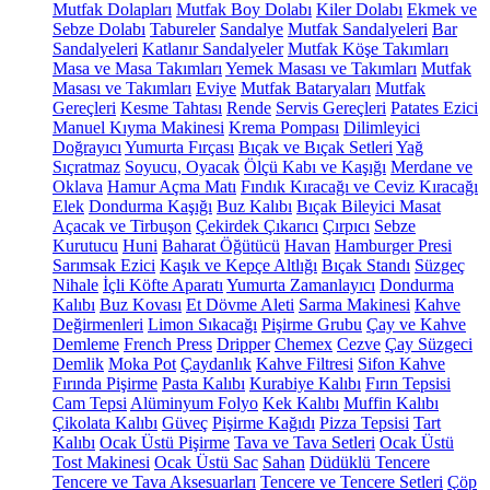
Mutfak Dolapları
Mutfak Boy Dolabı
Kiler Dolabı
Ekmek ve
Sebze Dolabı
Tabureler
Sandalye
Mutfak Sandalyeleri
Bar
Sandalyeleri
Katlanır Sandalyeler
Mutfak Köşe Takımları
Masa ve Masa Takımları
Yemek Masası ve Takımları
Mutfak
Masası ve Takımları
Eviye
Mutfak Bataryaları
Mutfak
Gereçleri
Kesme Tahtası
Rende
Servis Gereçleri
Patates Ezici
Manuel Kıyma Makinesi
Krema Pompası
Dilimleyici
Doğrayıcı
Yumurta Fırçası
Bıçak ve Bıçak Setleri
Yağ
Sıçratmaz
Soyucu, Oyacak
Ölçü Kabı ve Kaşığı
Merdane ve
Oklava
Hamur Açma Matı
Fındık Kıracağı ve Ceviz Kıracağı
Elek
Dondurma Kaşığı
Buz Kalıbı
Bıçak Bileyici Masat
Açacak ve Tirbuşon
Çekirdek Çıkarıcı
Çırpıcı
Sebze
Kurutucu
Huni
Baharat Öğütücü
Havan
Hamburger Presi
Sarımsak Ezici
Kaşık ve Kepçe Altlığı
Bıçak Standı
Süzgeç
Nihale
İçli Köfte Aparatı
Yumurta Zamanlayıcı
Dondurma
Kalıbı
Buz Kovası
Et Dövme Aleti
Sarma Makinesi
Kahve
Değirmenleri
Limon Sıkacağı
Pişirme Grubu
Çay ve Kahve
Demleme
French Press
Dripper
Chemex
Cezve
Çay Süzgeci
Demlik
Moka Pot
Çaydanlık
Kahve Filtresi
Sifon Kahve
Fırında Pişirme
Pasta Kalıbı
Kurabiye Kalıbı
Fırın Tepsisi
Cam Tepsi
Alüminyum Folyo
Kek Kalıbı
Muffin Kalıbı
Çikolata Kalıbı
Güveç
Pişirme Kağıdı
Pizza Tepsisi
Tart
Kalıbı
Ocak Üstü Pişirme
Tava ve Tava Setleri
Ocak Üstü
Tost Makinesi
Ocak Üstü Sac
Sahan
Düdüklü Tencere
Tencere ve Tava Aksesuarları
Tencere ve Tencere Setleri
Çöp