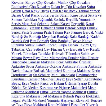
Kovaları
Banyo Çöp Kovaları
Mutfak Çöp Kovaları
Endüstriyel Çöp Kovaları
Dolap İçi Çöp Kovaları
Sofra
Grubu
Çatal,Kaşık,Bıçak
Çatal Kaşık Bıçak Takımı
Yemek
Bıçağı
Çatal
Kaşık
Sofra Servis
Sürahi
Kase
Tepsi
Servis ve
Sunum Tabakları
Yağdanlık
Sosluk, Reçellik
Yumurtalık
Servis Maşa Seti
Şekerlik
Salata Kasesi
Peçetelik
Karaf
Kürdanlık
Çerezlik
Baharat Takımı
Bardak Altlığı
Ekmek
Sepeti
Pasta Sunumu
Pasta Takımı
Kek Fanusu
Bardak
Viski
Bardağı
Su Bardağı
Meşrubat Bardağı
Rakı Bardağı
Kadeh
Bardak Seti
Bira Bardağı
Shot Bardağı
Çay ve Kahve
Sunumu
Sütlük
Kahve Fincanı
Kupa
Fincan Takımı
Çay
Tabakları
Çay Setleri
Çay Fincanı
Çay Bardağı
Çay Kaşığı
Yemek Takımları
Tabaklar
Kahvaltı Takımları
Suluk ve
Matara
Beyaz Eşya
Fırın
Mikrodalga Fırınlar
Mini Fırınlar
Buzdolabı
Çamaşır Makinesi
Ocak
Ankastre Ürünleri
Ankastre Setler
Ankastre Ocaklar
Ankastre Fırınlar
Ankastre
Davlumbazlar
Bulaşık Makineleri
Kurutma Makinesi
Derin
Dondurucular
Su Sebilleri
Mini Buzdolabı
Davlumbazlar
Kurutmalı Çamaşır Makinesi
Beyaz Eşya Setleri
Aspiratörler
Beyaz Eşya Yedek Parça ve Bakım Ürünleri
Şarap Dolabı
Küçük Ev Aletleri
Kızartma ve Pişirme Makineleri
Mısır
Patlatma Makinesi
Fritöz
Ekmek Yapma Makinesi
Ekmek
Kızartma Makinesi
Tost Makinesi
Buharlı Pişirici
Elektrikli
Izgara
Waffle Makinesi
Yumurta Haşlayıcı
Elektrikli Tencere
ve Tava
Pizza Makinesi
Krep Makinesi
Basküller
Yiyecek