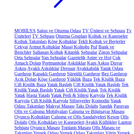
MOBİLYA
Salon ve Oturma Odası
TV Ünitesi ve Sehpası
Tv
Üniteleri
TV Sehpası
Oturma Grupları
Koltuk ve Kanepeler
Koltuk Takımları
Köşe Koltuklar
Tekli Koltuk ve Berjerler
Çekyat
Armut Koltuklar
Masaj Koltuğu
Puf
Bank ve
Benchler
Sallanan Koltuk
Kitaplık
Sehpalar
Zigon Sehpalar
Orta Sehpalar
Yan Sehpalar
Gazetelik
Antre ve Hol
Çok
Amaçlı Dolap
Portmantolar
Askılıklar
Kapı Askısı
Duvar
Askısı
Ayaklı Askılıklar
Dresuar
Ayakkabılık
Yatak Odası
Gardırop
Kapaklı Gardırop
Sürgülü Gardırop
Bez Gardırop
Açık Dolap
Köşe Gardırop
Yüklük
Baza
Tek Kişilik Baza
Çift Kişilik Baza
Yatak Başlığı
Çift Kişilik Yatak Başlığı
Tek
Kişilik Yatak Başlığı
Yatak
Çift Kişilik Yatak
Tek Kişilik
Yatak
Hasta Yatağı
Yatak Pedi & Şiltesi
Karyola
Tek Kişilik
Karyola
Çift Kişilik Karyola
Şifonyerler
Komodin
Yatak
Odası Takımları
Makyaj Masası
Takı Dolabı
Sandık
Paravan
Ofis ve Çalışma Mobilyaları
Çalışma ve Bilgisayar Masası
Oyuncu Koltukları
Çalışma ve Ofis Sandalyeleri
Keson
Ofis
Dolabı
Ofis Koltukları ve Kanepeleri
Ayaklı Küllükler
Laptop
Sehpası
Oyuncu Masası
Toplantı Masası
Ofis Masası ve
Takımları
Yemek Odası
Yemek Odası Takımları
Vitrin
Yemek