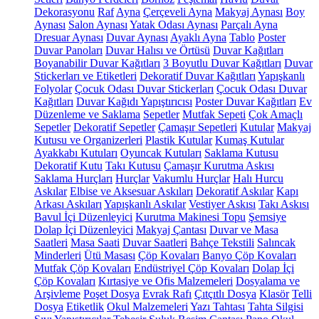
Dekorasyonu
Raf
Ayna
Çerçeveli Ayna
Makyaj Aynası
Boy
Aynası
Salon Aynası
Yatak Odası Aynası
Parçalı Ayna
Dresuar Aynası
Duvar Aynası
Ayaklı Ayna
Tablo
Poster
Duvar Panoları
Duvar Halısı ve Örtüsü
Duvar Kağıtları
Boyanabilir Duvar Kağıtları
3 Boyutlu Duvar Kağıtları
Duvar
Stickerları ve Etiketleri
Dekoratif Duvar Kağıtları
Yapışkanlı
Folyolar
Çocuk Odası Duvar Stickerları
Çocuk Odası Duvar
Kağıtları
Duvar Kağıdı Yapıştırıcısı
Poster Duvar Kağıtları
Ev
Düzenleme ve Saklama
Sepetler
Mutfak Sepeti
Çok Amaçlı
Sepetler
Dekoratif Sepetler
Çamaşır Sepetleri
Kutular
Makyaj
Kutusu ve Organizerleri
Plastik Kutular
Kumaş Kutular
Ayakkabı Kutuları
Oyuncak Kutuları
Saklama Kutusu
Dekoratif Kutu
Takı Kutusu
Çamaşır Kurutma Askısı
Saklama Hurçları
Hurçlar
Vakumlu Hurçlar
Halı Hurcu
Askılar
Elbise ve Aksesuar Askıları
Dekoratif Askılar
Kapı
Arkası Askıları
Yapışkanlı Askılar
Vestiyer Askısı
Takı Askısı
Bavul İçi Düzenleyici
Kurutma Makinesi Topu
Şemsiye
Dolap İçi Düzenleyici
Makyaj Çantası
Duvar ve Masa
Saatleri
Masa Saati
Duvar Saatleri
Bahçe Tekstili
Salıncak
Minderleri
Ütü Masası
Çöp Kovaları
Banyo Çöp Kovaları
Mutfak Çöp Kovaları
Endüstriyel Çöp Kovaları
Dolap İçi
Çöp Kovaları
Kırtasiye ve Ofis Malzemeleri
Dosyalama ve
Arşivleme
Poşet Dosya
Evrak Rafı
Çıtçıtlı Dosya
Klasör
Telli
Dosya
Etiketlik
Okul Malzemeleri
Yazı Tahtası
Tahta Silgisi