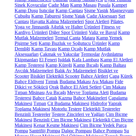
Sinek Kovucular
Çadır Matı
Kamp Masası
Pusula
Kampet
Kamp Duşu
Isıtıcılar
Kamp Çantası
Şişme Yastık
Magnezyum
Çubuğu
Kamp Taburesi
Şişme Yatak
Çadır Aksesuarı
Sırt
Çantası
Hayatta Kalma Malzemeleri
Spor Aletleri
Pilates,
Yoga ve Jimnastik
Ağırlık ve Halter Ürünleri
Fitness ve
Kardiyo Ürünleri
Diğer Spor Ürünleri
Valiz ve Bavul
Kamp
Mutfak Malzemeleri
Termal Çanta
Matara
Kamp Yemek
Pişirme Seti
Kamp Buzluk ve Soğutucu Ürünler
Kamp
Demliği
Kamp Tavası
Kamp Ocağı
Kamp Mutfak
Aksesuarları
Çakmak ve Yakıcılar
Termoslar
Aydınlatma
Ekipmanları
El Feneri
Işıldak
Kafa Lambası
Kamp El Aletleri
Kamp Testeresi
Kamp Küreği
Kamp Bıçağı
Kamp Baltası
Avcılık Malzemeleri
Balık Av Malzemeleri
Bisiklet ve
Scooter
Bisiklet
Elektrikli Scooter
Bahçe Aletleri
Çapa
Kürek
Bahçe Eldiveni
Tırmık
Budama Makası
Aşı Makası
Fide
Dikici ve Sökücü
Orak
Bahçe El Aleti Setleri
Çim Makası
Tırpan Misinası
Aşı Bıçağı
Meyve Toplama Aleti
Budama
Testeresi
Bahçe Çatalı
Kazma
Bahçe Makineleri
Çapalama
Makinesi
Tırpan
Çit Budama Makinesi
Hidrofor
Yaprak
Toplama Makinesi
Motorlu Testere
Elektrikli Testereler
Benzinli Testereler
Testere Zincirleri ve Yağları
Çim Biçme
Makinesi
Benzinli Çim Biçme Makinesi
Elektrikli Çim Biçme
Makinesi
Kenar Kesme Makinesi
Çim Biçme Yedek Parça
Pompa
Santrifüj Pompa
Dalgıç Pompası
Bahçe Pompası
Su