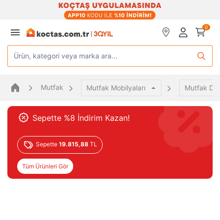
0
Ürün, kategori veya marka ara...
Mutfak
Mutfak Mobilyaları
Mutfak Dol
Sepette %8 İndirim Kazan!
Sepette
19.815,88
TL
Tüm Ürünleri Gör