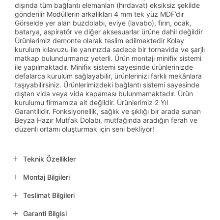
dışında tüm bağlantı elemanları (hırdavat) eksiksiz şekilde
gönderilir Modüllerin arkalıkları 4 mm tek yüz MDF’dir
Görselde yer alan buzdolabı, eviye (lavabo), fırın, ocak,
batarya, aspiratör ve diğer aksesuarlar ürüne dahil değildir
Ürünlerimiz demonte olarak teslim edilmektedir Kolay
kurulum kılavuzu ile yanınızda sadece bir tornavida ve şarjlı
matkap bulundurmanız yeterli. Ürün montajı minifix sistemi
ile yapılmaktadır. Minifix sistemi sayesinde ürünlerinizde
defalarca kurulum sağlayabilir, ürünlerinizi farklı mekânlara
taşıyabilirsiniz. Ürünlerimizdeki bağlantı sistemi sayesinde
dıştan vida veya vida kapaması bulunmamaktadır. Ürün
kurulumu firmamıza ait değildir. Ürünlerimiz 2 Yıl
Garantilidir. Fonksiyonellik, sağlık ve şıklığı bir arada sunan
Beyza Hazır Mutfak Dolabı, mutfağında aradığın ferah ve
düzenli ortamı oluşturmak için seni bekliyor!
Teknik Özellikler
Montaj Bilgileri
Teslimat Bilgileri
Garanti Bilgisi