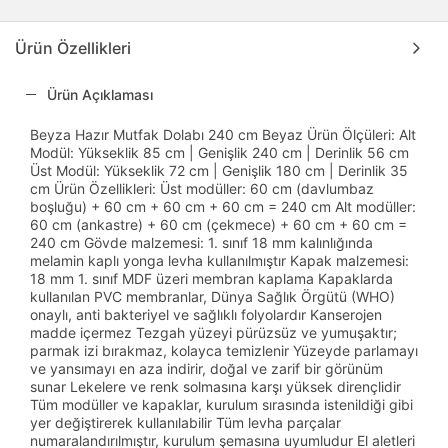
Ürün Özellikleri
Ürün Açıklaması
Beyza Hazır Mutfak Dolabı 240 cm Beyaz Ürün Ölçüleri: Alt
Modül: Yükseklik 85 cm | Genişlik 240 cm | Derinlik 56 cm
Üst Modül: Yükseklik 72 cm | Genişlik 180 cm | Derinlik 35
cm Ürün Özellikleri: Üst modüller: 60 cm (davlumbaz
boşluğu) + 60 cm + 60 cm + 60 cm = 240 cm Alt modüller:
60 cm (ankastre) + 60 cm (çekmece) + 60 cm + 60 cm =
240 cm Gövde malzemesi: 1. sınıf 18 mm kalınlığında
melamin kaplı yonga levha kullanılmıştır Kapak malzemesi:
18 mm 1. sınıf MDF üzeri membran kaplama Kapaklarda
kullanılan PVC membranlar, Dünya Sağlık Örgütü (WHO)
onaylı, anti bakteriyel ve sağlıklı folyolardır Kanserojen
madde içermez Tezgah yüzeyi pürüzsüz ve yumuşaktır;
parmak izi bırakmaz, kolayca temizlenir Yüzeyde parlamayı
ve yansımayı en aza indirir, doğal ve zarif bir görünüm
sunar Lekelere ve renk solmasına karşı yüksek dirençlidir
Tüm modüller ve kapaklar, kurulum sırasında istenildiği gibi
yer değiştirerek kullanılabilir Tüm levha parçalar
numaralandırılmıştır, kurulum şemasına uyumludur El aletleri