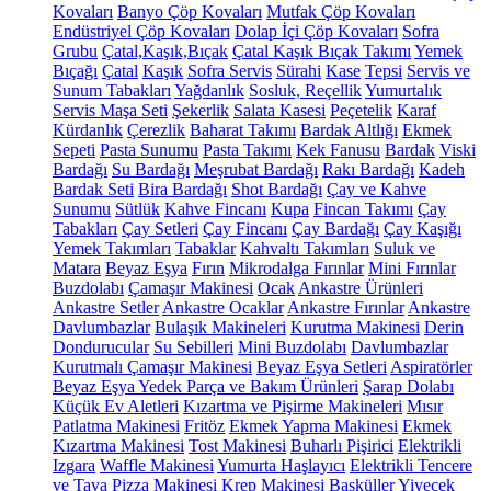
Kovaları
Banyo Çöp Kovaları
Mutfak Çöp Kovaları
Endüstriyel Çöp Kovaları
Dolap İçi Çöp Kovaları
Sofra
Grubu
Çatal,Kaşık,Bıçak
Çatal Kaşık Bıçak Takımı
Yemek
Bıçağı
Çatal
Kaşık
Sofra Servis
Sürahi
Kase
Tepsi
Servis ve
Sunum Tabakları
Yağdanlık
Sosluk, Reçellik
Yumurtalık
Servis Maşa Seti
Şekerlik
Salata Kasesi
Peçetelik
Karaf
Kürdanlık
Çerezlik
Baharat Takımı
Bardak Altlığı
Ekmek
Sepeti
Pasta Sunumu
Pasta Takımı
Kek Fanusu
Bardak
Viski
Bardağı
Su Bardağı
Meşrubat Bardağı
Rakı Bardağı
Kadeh
Bardak Seti
Bira Bardağı
Shot Bardağı
Çay ve Kahve
Sunumu
Sütlük
Kahve Fincanı
Kupa
Fincan Takımı
Çay
Tabakları
Çay Setleri
Çay Fincanı
Çay Bardağı
Çay Kaşığı
Yemek Takımları
Tabaklar
Kahvaltı Takımları
Suluk ve
Matara
Beyaz Eşya
Fırın
Mikrodalga Fırınlar
Mini Fırınlar
Buzdolabı
Çamaşır Makinesi
Ocak
Ankastre Ürünleri
Ankastre Setler
Ankastre Ocaklar
Ankastre Fırınlar
Ankastre
Davlumbazlar
Bulaşık Makineleri
Kurutma Makinesi
Derin
Dondurucular
Su Sebilleri
Mini Buzdolabı
Davlumbazlar
Kurutmalı Çamaşır Makinesi
Beyaz Eşya Setleri
Aspiratörler
Beyaz Eşya Yedek Parça ve Bakım Ürünleri
Şarap Dolabı
Küçük Ev Aletleri
Kızartma ve Pişirme Makineleri
Mısır
Patlatma Makinesi
Fritöz
Ekmek Yapma Makinesi
Ekmek
Kızartma Makinesi
Tost Makinesi
Buharlı Pişirici
Elektrikli
Izgara
Waffle Makinesi
Yumurta Haşlayıcı
Elektrikli Tencere
ve Tava
Pizza Makinesi
Krep Makinesi
Basküller
Yiyecek