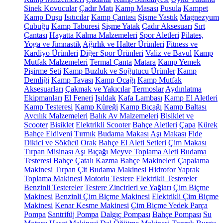
Sinek Kovucular
Çadır Matı
Kamp Masası
Pusula
Kampet
Kamp Duşu
Isıtıcılar
Kamp Çantası
Şişme Yastık
Magnezyum
Çubuğu
Kamp Taburesi
Şişme Yatak
Çadır Aksesuarı
Sırt
Çantası
Hayatta Kalma Malzemeleri
Spor Aletleri
Pilates,
Yoga ve Jimnastik
Ağırlık ve Halter Ürünleri
Fitness ve
Kardiyo Ürünleri
Diğer Spor Ürünleri
Valiz ve Bavul
Kamp
Mutfak Malzemeleri
Termal Çanta
Matara
Kamp Yemek
Pişirme Seti
Kamp Buzluk ve Soğutucu Ürünler
Kamp
Demliği
Kamp Tavası
Kamp Ocağı
Kamp Mutfak
Aksesuarları
Çakmak ve Yakıcılar
Termoslar
Aydınlatma
Ekipmanları
El Feneri
Işıldak
Kafa Lambası
Kamp El Aletleri
Kamp Testeresi
Kamp Küreği
Kamp Bıçağı
Kamp Baltası
Avcılık Malzemeleri
Balık Av Malzemeleri
Bisiklet ve
Scooter
Bisiklet
Elektrikli Scooter
Bahçe Aletleri
Çapa
Kürek
Bahçe Eldiveni
Tırmık
Budama Makası
Aşı Makası
Fide
Dikici ve Sökücü
Orak
Bahçe El Aleti Setleri
Çim Makası
Tırpan Misinası
Aşı Bıçağı
Meyve Toplama Aleti
Budama
Testeresi
Bahçe Çatalı
Kazma
Bahçe Makineleri
Çapalama
Makinesi
Tırpan
Çit Budama Makinesi
Hidrofor
Yaprak
Toplama Makinesi
Motorlu Testere
Elektrikli Testereler
Benzinli Testereler
Testere Zincirleri ve Yağları
Çim Biçme
Makinesi
Benzinli Çim Biçme Makinesi
Elektrikli Çim Biçme
Makinesi
Kenar Kesme Makinesi
Çim Biçme Yedek Parça
Pompa
Santrifüj Pompa
Dalgıç Pompası
Bahçe Pompası
Su