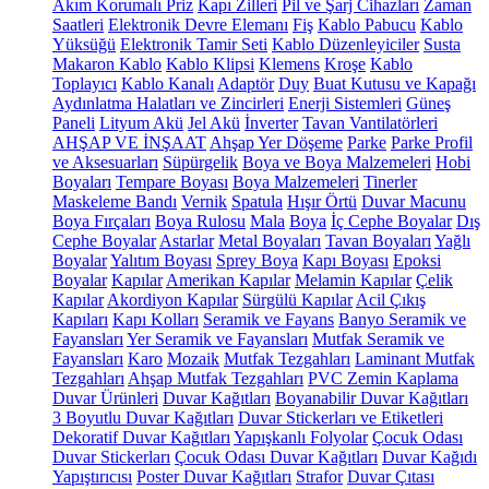
Akım Korumalı Priz
Kapı Zilleri
Pil ve Şarj Cihazları
Zaman
Saatleri
Elektronik Devre Elemanı
Fiş
Kablo Pabucu
Kablo
Yüksüğü
Elektronik Tamir Seti
Kablo Düzenleyiciler
Susta
Makaron Kablo
Kablo Klipsi
Klemens
Kroşe
Kablo
Toplayıcı
Kablo Kanalı
Adaptör
Duy
Buat Kutusu ve Kapağı
Aydınlatma Halatları ve Zincirleri
Enerji Sistemleri
Güneş
Paneli
Lityum Akü
Jel Akü
İnverter
Tavan Vantilatörleri
AHŞAP VE İNŞAAT
Ahşap Yer Döşeme
Parke
Parke Profil
ve Aksesuarları
Süpürgelik
Boya ve Boya Malzemeleri
Hobi
Boyaları
Tempare Boyası
Boya Malzemeleri
Tinerler
Maskeleme Bandı
Vernik
Spatula
Hışır Örtü
Duvar Macunu
Boya Fırçaları
Boya Rulosu
Mala
Boya
İç Cephe Boyalar
Dış
Cephe Boyalar
Astarlar
Metal Boyaları
Tavan Boyaları
Yağlı
Boyalar
Yalıtım Boyası
Sprey Boya
Kapı Boyası
Epoksi
Boyalar
Kapılar
Amerikan Kapılar
Melamin Kapılar
Çelik
Kapılar
Akordiyon Kapılar
Sürgülü Kapılar
Acil Çıkış
Kapıları
Kapı Kolları
Seramik ve Fayans
Banyo Seramik ve
Fayansları
Yer Seramik ve Fayansları
Mutfak Seramik ve
Fayansları
Karo
Mozaik
Mutfak Tezgahları
Laminant Mutfak
Tezgahları
Ahşap Mutfak Tezgahları
PVC Zemin Kaplama
Duvar Ürünleri
Duvar Kağıtları
Boyanabilir Duvar Kağıtları
3 Boyutlu Duvar Kağıtları
Duvar Stickerları ve Etiketleri
Dekoratif Duvar Kağıtları
Yapışkanlı Folyolar
Çocuk Odası
Duvar Stickerları
Çocuk Odası Duvar Kağıtları
Duvar Kağıdı
Yapıştırıcısı
Poster Duvar Kağıtları
Strafor
Duvar Çıtası