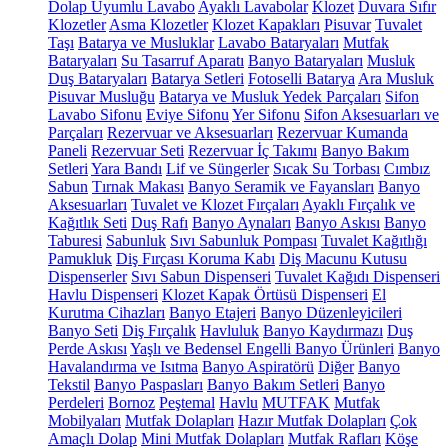
Dolap Uyumlu Lavabo
Ayaklı Lavabolar
Klozet
Duvara Sıfır
Klozetler
Asma Klozetler
Klozet Kapakları
Pisuvar
Tuvalet
Taşı
Batarya ve Musluklar
Lavabo Bataryaları
Mutfak
Bataryaları
Su Tasarruf Aparatı
Banyo Bataryaları
Musluk
Duş Bataryaları
Batarya Setleri
Fotoselli Batarya
Ara Musluk
Pisuvar Musluğu
Batarya ve Musluk Yedek Parçaları
Sifon
Lavabo Sifonu
Eviye Sifonu
Yer Sifonu
Sifon Aksesuarları ve
Parçaları
Rezervuar ve Aksesuarları
Rezervuar Kumanda
Paneli
Rezervuar Seti
Rezervuar İç Takımı
Banyo Bakım
Setleri
Yara Bandı
Lif ve Süngerler
Sıcak Su Torbası
Cımbız
Sabun
Tırnak Makası
Banyo Seramik ve Fayansları
Banyo
Aksesuarları
Tuvalet ve Klozet Fırçaları
Ayaklı Fırçalık ve
Kağıtlık Seti
Duş Rafı
Banyo Aynaları
Banyo Askısı
Banyo
Taburesi
Sabunluk
Sıvı Sabunluk Pompası
Tuvalet Kağıtlığı
Pamukluk
Diş Fırçası Koruma Kabı
Diş Macunu Kutusu
Dispenserler
Sıvı Sabun Dispenseri
Tuvalet Kağıdı Dispenseri
Havlu Dispenseri
Klozet Kapak Örtüsü Dispenseri
El
Kurutma Cihazları
Banyo Etajeri
Banyo Düzenleyicileri
Banyo Seti
Diş Fırçalık
Havluluk
Banyo Kaydırmazı
Duş
Perde Askısı
Yaşlı ve Bedensel Engelli Banyo Ürünleri
Banyo
Havalandırma ve Isıtma
Banyo Aspiratörü
Diğer
Banyo
Tekstil
Banyo Paspasları
Banyo Bakım Setleri
Banyo
Perdeleri
Bornoz
Peştemal
Havlu
MUTFAK
Mutfak
Mobilyaları
Mutfak Dolapları
Hazır Mutfak Dolapları
Çok
Amaçlı Dolap
Mini Mutfak Dolapları
Mutfak Rafları
Köşe