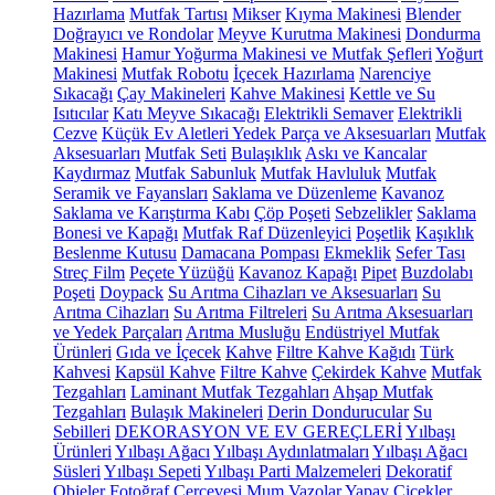
Hazırlama
Mutfak Tartısı
Mikser
Kıyma Makinesi
Blender
Doğrayıcı ve Rondolar
Meyve Kurutma Makinesi
Dondurma
Makinesi
Hamur Yoğurma Makinesi ve Mutfak Şefleri
Yoğurt
Makinesi
Mutfak Robotu
İçecek Hazırlama
Narenciye
Sıkacağı
Çay Makineleri
Kahve Makinesi
Kettle ve Su
Isıtıcılar
Katı Meyve Sıkacağı
Elektrikli Semaver
Elektrikli
Cezve
Küçük Ev Aletleri Yedek Parça ve Aksesuarları
Mutfak
Aksesuarları
Mutfak Seti
Bulaşıklık
Askı ve Kancalar
Kaydırmaz
Mutfak Sabunluk
Mutfak Havluluk
Mutfak
Seramik ve Fayansları
Saklama ve Düzenleme
Kavanoz
Saklama ve Karıştırma Kabı
Çöp Poşeti
Sebzelikler
Saklama
Bonesi ve Kapağı
Mutfak Raf Düzenleyici
Poşetlik
Kaşıklık
Beslenme Kutusu
Damacana Pompası
Ekmeklik
Sefer Tası
Streç Film
Peçete Yüzüğü
Kavanoz Kapağı
Pipet
Buzdolabı
Poşeti
Doypack
Su Arıtma Cihazları ve Aksesuarları
Su
Arıtma Cihazları
Su Arıtma Filtreleri
Su Arıtma Aksesuarları
ve Yedek Parçaları
Arıtma Musluğu
Endüstriyel Mutfak
Ürünleri
Gıda ve İçecek
Kahve
Filtre Kahve Kağıdı
Türk
Kahvesi
Kapsül Kahve
Filtre Kahve
Çekirdek Kahve
Mutfak
Tezgahları
Laminant Mutfak Tezgahları
Ahşap Mutfak
Tezgahları
Bulaşık Makineleri
Derin Dondurucular
Su
Sebilleri
DEKORASYON VE EV GEREÇLERİ
Yılbaşı
Ürünleri
Yılbaşı Ağacı
Yılbaşı Aydınlatmaları
Yılbaşı Ağacı
Süsleri
Yılbaşı Sepeti
Yılbaşı Parti Malzemeleri
Dekoratif
Objeler
Fotoğraf Çerçevesi
Mum
Vazolar
Yapay Çiçekler