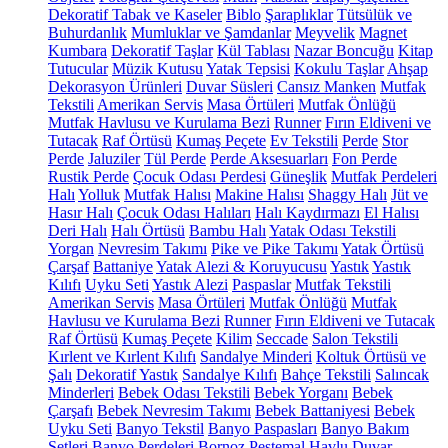
Dekoratif Tabak ve Kaseler
Biblo
Şaraplıklar
Tütsülük ve
Buhurdanlık
Mumluklar ve Şamdanlar
Meyvelik
Magnet
Kumbara
Dekoratif Taşlar
Kül Tablası
Nazar Boncuğu
Kitap
Tutucular
Müzik Kutusu
Yatak Tepsisi
Kokulu Taşlar
Ahşap
Dekorasyon Ürünleri
Duvar Süsleri
Cansız Manken
Mutfak
Tekstili
Amerikan Servis
Masa Örtüleri
Mutfak Önlüğü
Mutfak Havlusu ve Kurulama Bezi
Runner
Fırın Eldiveni ve
Tutacak
Raf Örtüsü
Kumaş Peçete
Ev Tekstili
Perde
Stor
Perde
Jaluziler
Tül Perde
Perde Aksesuarları
Fon Perde
Rustik Perde
Çocuk Odası Perdesi
Güneşlik
Mutfak Perdeleri
Halı
Yolluk
Mutfak Halısı
Makine Halısı
Shaggy Halı
Jüt ve
Hasır Halı
Çocuk Odası Halıları
Halı Kaydırmazı
El Halısı
Deri Halı
Halı Örtüsü
Bambu Halı
Yatak Odası Tekstili
Yorgan
Nevresim Takımı
Pike ve Pike Takımı
Yatak Örtüsü
Çarşaf
Battaniye
Yatak Alezi & Koruyucusu
Yastık
Yastık
Kılıfı
Uyku Seti
Yastık Alezi
Paspaslar
Mutfak Tekstili
Amerikan Servis
Masa Örtüleri
Mutfak Önlüğü
Mutfak
Havlusu ve Kurulama Bezi
Runner
Fırın Eldiveni ve Tutacak
Raf Örtüsü
Kumaş Peçete
Kilim
Seccade
Salon Tekstili
Kırlent ve Kırlent Kılıfı
Sandalye Minderi
Koltuk Örtüsü ve
Şalı
Dekoratif Yastık
Sandalye Kılıfı
Bahçe Tekstili
Salıncak
Minderleri
Bebek Odası Tekstili
Bebek Yorganı
Bebek
Çarşafı
Bebek Nevresim Takımı
Bebek Battaniyesi
Bebek
Uyku Seti
Banyo Tekstil
Banyo Paspasları
Banyo Bakım
Setleri
Banyo Perdeleri
Bornoz
Peştemal
Havlu
Duvar