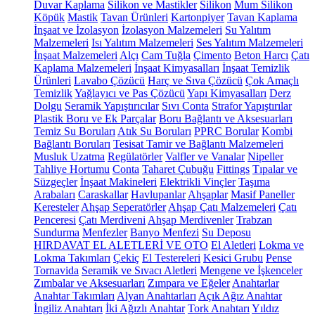
Duvar Kaplama
Silikon ve Mastikler
Silikon
Mum Silikon
Köpük
Mastik
Tavan Ürünleri
Kartonpiyer
Tavan Kaplama
İnşaat ve İzolasyon
İzolasyon Malzemeleri
Su Yalıtım
Malzemeleri
Isı Yalıtım Malzemeleri
Ses Yalıtım Malzemeleri
İnşaat Malzemeleri
Alçı
Cam Tuğla
Çimento
Beton Harcı
Çatı
Kaplama Malzemeleri
İnşaat Kimyasalları
İnşaat Temizlik
Ürünleri
Lavabo Çözücü
Harç ve Sıva Çözücü
Çok Amaçlı
Temizlik
Yağlayıcı ve Pas Çözücü
Yapı Kimyasalları
Derz
Dolgu
Seramik Yapıştırıcılar
Sıvı Conta
Strafor Yapıştırılar
Plastik Boru ve Ek Parçalar
Boru Bağlantı ve Aksesuarları
Temiz Su Boruları
Atık Su Boruları
PPRC Borular
Kombi
Bağlantı Boruları
Tesisat Tamir ve Bağlantı Malzemeleri
Musluk Uzatma
Regülatörler
Valfler ve Vanalar
Nipeller
Tahliye Hortumu
Conta
Taharet Çubuğu
Fittings
Tıpalar ve
Süzgeçler
İnşaat Makineleri
Elektrikli Vinçler
Taşıma
Arabaları
Caraskallar
Havlupanlar
Ahşaplar
Masif Paneller
Keresteler
Ahşap Seperatörler
Ahşap Çatı Malzemeleri
Çatı
Penceresi
Çatı Merdiveni
Ahşap Merdivenler
Trabzan
Sundurma
Menfezler
Banyo Menfezi
Su Deposu
HIRDAVAT EL ALETLERİ VE OTO
El Aletleri
Lokma ve
Lokma Takımları
Çekiç
El Testereleri
Kesici Grubu
Pense
Tornavida
Seramik ve Sıvacı Aletleri
Mengene ve İşkenceler
Zımbalar ve Aksesuarları
Zımpara ve Eğeler
Anahtarlar
Anahtar Takımları
Alyan Anahtarları
Açık Ağız Anahtar
İngiliz Anahtarı
İki Ağızlı Anahtar
Tork Anahtarı
Yıldız