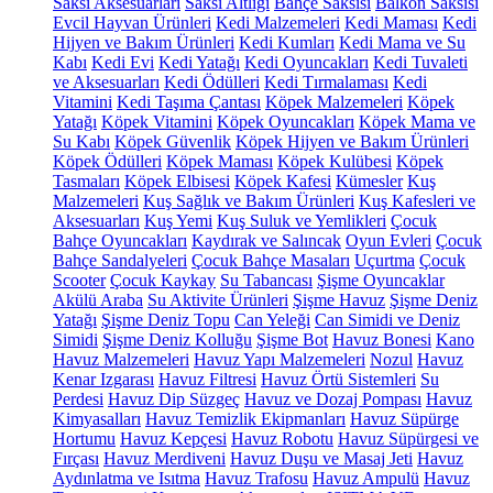
Saksı Aksesuarları
Saksı Altlığı
Bahçe Saksısı
Balkon Saksısı
Evcil Hayvan Ürünleri
Kedi Malzemeleri
Kedi Maması
Kedi
Hijyen ve Bakım Ürünleri
Kedi Kumları
Kedi Mama ve Su
Kabı
Kedi Evi
Kedi Yatağı
Kedi Oyuncakları
Kedi Tuvaleti
ve Aksesuarları
Kedi Ödülleri
Kedi Tırmalaması
Kedi
Vitamini
Kedi Taşıma Çantası
Köpek Malzemeleri
Köpek
Yatağı
Köpek Vitamini
Köpek Oyuncakları
Köpek Mama ve
Su Kabı
Köpek Güvenlik
Köpek Hijyen ve Bakım Ürünleri
Köpek Ödülleri
Köpek Maması
Köpek Kulübesi
Köpek
Tasmaları
Köpek Elbisesi
Köpek Kafesi
Kümesler
Kuş
Malzemeleri
Kuş Sağlık ve Bakım Ürünleri
Kuş Kafesleri ve
Aksesuarları
Kuş Yemi
Kuş Suluk ve Yemlikleri
Çocuk
Bahçe Oyuncakları
Kaydırak ve Salıncak
Oyun Evleri
Çocuk
Bahçe Sandalyeleri
Çocuk Bahçe Masaları
Uçurtma
Çocuk
Scooter
Çocuk Kaykay
Su Tabancası
Şişme Oyuncaklar
Akülü Araba
Su Aktivite Ürünleri
Şişme Havuz
Şişme Deniz
Yatağı
Şişme Deniz Topu
Can Yeleği
Can Simidi ve Deniz
Simidi
Şişme Deniz Kolluğu
Şişme Bot
Havuz Bonesi
Kano
Havuz Malzemeleri
Havuz Yapı Malzemeleri
Nozul
Havuz
Kenar Izgarası
Havuz Filtresi
Havuz Örtü Sistemleri
Su
Perdesi
Havuz Dip Süzgeç
Havuz ve Dozaj Pompası
Havuz
Kimyasalları
Havuz Temizlik Ekipmanları
Havuz Süpürge
Hortumu
Havuz Kepçesi
Havuz Robotu
Havuz Süpürgesi ve
Fırçası
Havuz Merdiveni
Havuz Duşu ve Masaj Jeti
Havuz
Aydınlatma ve Isıtma
Havuz Trafosu
Havuz Ampulü
Havuz