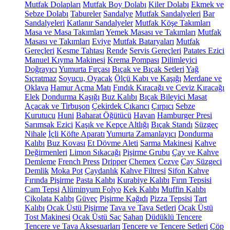
Mutfak Dolapları
Mutfak Boy Dolabı
Kiler Dolabı
Ekmek ve
Sebze Dolabı
Tabureler
Sandalye
Mutfak Sandalyeleri
Bar
Sandalyeleri
Katlanır Sandalyeler
Mutfak Köşe Takımları
Masa ve Masa Takımları
Yemek Masası ve Takımları
Mutfak
Masası ve Takımları
Eviye
Mutfak Bataryaları
Mutfak
Gereçleri
Kesme Tahtası
Rende
Servis Gereçleri
Patates Ezici
Manuel Kıyma Makinesi
Krema Pompası
Dilimleyici
Doğrayıcı
Yumurta Fırçası
Bıçak ve Bıçak Setleri
Yağ
Sıçratmaz
Soyucu, Oyacak
Ölçü Kabı ve Kaşığı
Merdane ve
Oklava
Hamur Açma Matı
Fındık Kıracağı ve Ceviz Kıracağı
Elek
Dondurma Kaşığı
Buz Kalıbı
Bıçak Bileyici Masat
Açacak ve Tirbuşon
Çekirdek Çıkarıcı
Çırpıcı
Sebze
Kurutucu
Huni
Baharat Öğütücü
Havan
Hamburger Presi
Sarımsak Ezici
Kaşık ve Kepçe Altlığı
Bıçak Standı
Süzgeç
Nihale
İçli Köfte Aparatı
Yumurta Zamanlayıcı
Dondurma
Kalıbı
Buz Kovası
Et Dövme Aleti
Sarma Makinesi
Kahve
Değirmenleri
Limon Sıkacağı
Pişirme Grubu
Çay ve Kahve
Demleme
French Press
Dripper
Chemex
Cezve
Çay Süzgeci
Demlik
Moka Pot
Çaydanlık
Kahve Filtresi
Sifon Kahve
Fırında Pişirme
Pasta Kalıbı
Kurabiye Kalıbı
Fırın Tepsisi
Cam Tepsi
Alüminyum Folyo
Kek Kalıbı
Muffin Kalıbı
Çikolata Kalıbı
Güveç
Pişirme Kağıdı
Pizza Tepsisi
Tart
Kalıbı
Ocak Üstü Pişirme
Tava ve Tava Setleri
Ocak Üstü
Tost Makinesi
Ocak Üstü Sac
Sahan
Düdüklü Tencere
Tencere ve Tava Aksesuarları
Tencere ve Tencere Setleri
Çöp