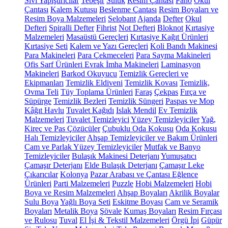
Sıvı Yapıştırıcılar
Tebeşir
Suluk
Resim Çantası
Pano
Okul
Çantası
Kalem Kutusu
Beslenme Çantası
Resim Boyaları ve
Resim Boya Malzemeleri
Selobant
Ajanda
Defter
Okul
Defteri
Spiralli Defter
Fihrist
Not Defteri
Bloknot
Kırtasiye
Malzemeleri
Masaüstü Gereçleri
Kırtasiye Kağıt Ürünleri
Kırtasiye Seti
Kalem ve Yazı Gereçleri
Koli Bandı Makinesi
Para Makineleri
Para Çekmeceleri
Para Sayma Makineleri
Ofis Sarf Ürünleri
Evrak İmha Makineleri
Laminasyon
Makineleri
Barkod Okuyucu
Temizlik Gereçleri ve
Ekipmanları
Temizlik Eldiveni
Temizlik Kovası
Temizlik,
Ovma Teli
Tüy Toplama Ürünleri
Faraş
Çekpas
Fırça ve
Süpürge
Temizlik Bezleri
Temizlik Süngeri
Paspas ve Mop
Kâğıt Havlu
Tuvalet Kağıdı
Islak Mendil
Ev Temizlik
Malzemeleri
Tuvalet Temizleyici
Yüzey Temizleyiciler
Yağ,
Kireç ve Pas Çözücüler
Çubuklu Oda Kokusu
Oda Kokusu
Halı Temizleyiciler
Ahşap Temizleyiciler ve Bakım Ürünleri
Cam ve Parlak Yüzey Temizleyiciler
Mutfak ve Banyo
Temizleyiciler
Bulaşık Makinesi Deterjanı
Yumuşatıcı
Çamaşır Deterjanı
Elde Bulaşık Deterjanı
Çamaşır Leke
Çıkarıcılar
Kolonya
Pazar Arabası ve Çantası
Eğlence
Ürünleri
Parti Malzemeleri
Puzzle
Hobi Malzemeleri
Hobi
Boya ve Resim Malzemeleri
Ahşap Boyaları
Akrilik Boyalar
Sulu Boya
Yağlı Boya Seti
Eskitme Boyası
Cam ve Seramik
Boyaları
Metalik Boya
Şövale
Kumaş Boyaları
Resim Fırçası
ve Rulosu
Tuval
El İşi & Tekstil Malzemeleri
Örgü İpi
Güpür