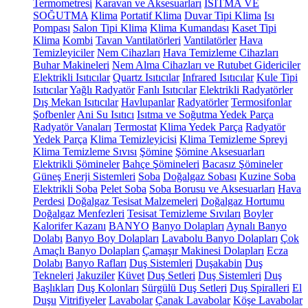
Termometresi
Karavan ve Aksesuarları
ISITMA VE
SOĞUTMA
Klima
Portatif Klima
Duvar Tipi Klima
Isı
Pompası
Salon Tipi Klima
Klima Kumandası
Kaset Tipi
Klima
Kombi
Tavan Vantilatörleri
Vantilatörler
Hava
Temizleyiciler
Nem Cihazları
Hava Temizleme Cihazları
Buhar Makineleri
Nem Alma Cihazları ve Rutubet Gidericiler
Elektrikli Isıtıcılar
Quartz Isıtıcılar
Infrared Isıtıcılar
Kule Tipi
Isıtıcılar
Yağlı Radyatör
Fanlı Isıtıcılar
Elektrikli Radyatörler
Dış Mekan Isıtıcılar
Havlupanlar
Radyatörler
Termosifonlar
Şofbenler
Ani Su Isıtıcı
Isıtma ve Soğutma Yedek Parça
Radyatör Vanaları
Termostat
Klima Yedek Parça
Radyatör
Yedek Parça
Klima Temizleyicisi
Klima Temizleme Spreyi
Klima Temizleme Sıvısı
Şömine
Şömine Aksesuarları
Elektrikli Şömineler
Bahçe Şömineleri
Bacasız Şömineler
Güneş Enerji Sistemleri
Soba
Doğalgaz Sobası
Kuzine Soba
Elektrikli Soba
Pelet Soba
Soba Borusu ve Aksesuarları
Hava
Perdesi
Doğalgaz Tesisat Malzemeleri
Doğalgaz Hortumu
Doğalgaz Menfezleri
Tesisat Temizleme Sıvıları
Boyler
Kalorifer Kazanı
BANYO
Banyo Dolapları
Aynalı Banyo
Dolabı
Banyo Boy Dolapları
Lavabolu Banyo Dolapları
Çok
Amaçlı Banyo Dolapları
Çamaşır Makinesi Dolapları
Ecza
Dolabı
Banyo Rafları
Duş Sistemleri
Duşakabin
Duş
Tekneleri
Jakuziler
Küvet
Duş Setleri
Duş Sistemleri
Duş
Başlıkları
Duş Kolonları
Sürgülü Duş Setleri
Duş Spiralleri
El
Duşu
Vitrifiyeler
Lavabolar
Çanak Lavabolar
Köşe Lavabolar