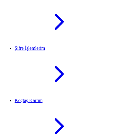
Şifre İşlemlerim
Koçtaş Kartım