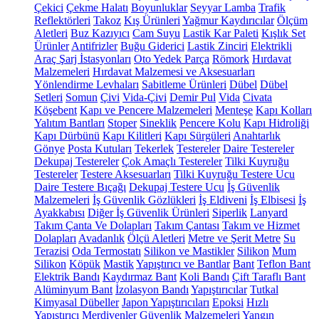
Çekici
Çekme Halatı
Boyunluklar
Seyyar Lamba
Trafik
Reflektörleri
Takoz
Kış Ürünleri
Yağmur Kaydırıcılar
Ölçüm
Aletleri
Buz Kazıyıcı
Cam Suyu
Lastik Kar Paleti
Kışlık Set
Ürünler
Antifrizler
Buğu Giderici
Lastik Zinciri
Elektrikli
Araç Şarj İstasyonları
Oto Yedek Parça
Römork
Hırdavat
Malzemeleri
Hırdavat Malzemesi ve Aksesuarları
Yönlendirme Levhaları
Sabitleme Ürünleri
Dübel
Dübel
Setleri
Somun
Çivi
Vida-Çivi
Demir Pul
Vida
Civata
Köşebent
Kapı ve Pencere Malzemeleri
Menteşe
Kapı Kolları
Yalıtım Bantları
Stoper
Sineklik
Pencere Kolu
Kapı Hidroliği
Kapı Dürbünü
Kapı Kilitleri
Kapı Sürgüleri
Anahtarlık
Gönye
Posta Kutuları
Tekerlek
Testereler
Daire Testereler
Dekupaj Testereler
Çok Amaçlı Testereler
Tilki Kuyruğu
Testereler
Testere Aksesuarları
Tilki Kuyruğu Testere Ucu
Daire Testere Bıçağı
Dekupaj Testere Ucu
İş Güvenlik
Malzemeleri
İş Güvenlik Gözlükleri
İş Eldiveni
İş Elbisesi
İş
Ayakkabısı
Diğer İş Güvenlik Ürünleri
Siperlik
Lanyard
Takım Çanta Ve Dolapları
Takım Çantası
Takım ve Hizmet
Dolapları
Avadanlık
Ölçü Aletleri
Metre ve Şerit Metre
Su
Terazisi
Oda Termostatı
Silikon ve Mastikler
Silikon
Mum
Silikon
Köpük
Mastik
Yapıştırıcı ve Bantlar
Bant
Teflon Bant
Elektrik Bandı
Kaydırmaz Bant
Koli Bandı
Çift Taraflı Bant
Alüminyum Bant
İzolasyon Bandı
Yapıştırıcılar
Tutkal
Kimyasal Dübeller
Japon Yapıştırıcıları
Epoksi
Hızlı
Yapıştırıcı
Merdivenler
Güvenlik Malzemeleri
Yangın