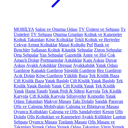
MOBİLYA
Salon ve Oturma Odası
TV Ünitesi ve Sehpası
Tv
Üniteleri
TV Sehpası
Oturma Grupları
Koltuk ve Kanepeler
Koltuk Takımları
Köşe Koltuklar
Tekli Koltuk ve Berjerler
Çekyat
Armut Koltuklar
Masaj Koltuğu
Puf
Bank ve
Benchler
Sallanan Koltuk
Kitaplık
Sehpalar
Zigon Sehpalar
Orta Sehpalar
Yan Sehpalar
Gazetelik
Antre ve Hol
Çok
Amaçlı Dolap
Portmantolar
Askılıklar
Kapı Askısı
Duvar
Askısı
Ayaklı Askılıklar
Dresuar
Ayakkabılık
Yatak Odası
Gardırop
Kapaklı Gardırop
Sürgülü Gardırop
Bez Gardırop
Açık Dolap
Köşe Gardırop
Yüklük
Baza
Tek Kişilik Baza
Çift Kişilik Baza
Yatak Başlığı
Çift Kişilik Yatak Başlığı
Tek
Kişilik Yatak Başlığı
Yatak
Çift Kişilik Yatak
Tek Kişilik
Yatak
Hasta Yatağı
Yatak Pedi & Şiltesi
Karyola
Tek Kişilik
Karyola
Çift Kişilik Karyola
Şifonyerler
Komodin
Yatak
Odası Takımları
Makyaj Masası
Takı Dolabı
Sandık
Paravan
Ofis ve Çalışma Mobilyaları
Çalışma ve Bilgisayar Masası
Oyuncu Koltukları
Çalışma ve Ofis Sandalyeleri
Keson
Ofis
Dolabı
Ofis Koltukları ve Kanepeleri
Ayaklı Küllükler
Laptop
Sehpası
Oyuncu Masası
Toplantı Masası
Ofis Masası ve
Takımları
Yemek Odası
Yemek Odası Takımları
Vitrin
Yemek