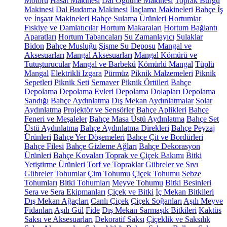
Motoru
Hasat Makinesi
Dal Öğütme Makinesi
Toprak Burgu
Makinesi
Dal Budama Makinesi
İlaçlama Makineleri
Bahçe İş
ve İnşaat Makineleri
Bahçe Sulama Ürünleri
Hortumlar
Fıskiye ve Damlatıcılar
Hortum Makaraları
Hortum Bağlantı
Aparatları
Hortum Tabancaları
Su Zamanlayıcı
Sulaklar
Bidon
Bahçe Musluğu
Şişme Su Deposu
Mangal ve
Aksesuarları
Mangal Aksesuarları
Mangal Kömürü ve
Tutuşturucular
Mangal ve Barbekü
Kömürlü Mangal
Tüplü
Mangal
Elektrikli Izgara
Pürmüz
Piknik Malzemeleri
Piknik
Sepetleri
Piknik Seti
Semaver
Piknik Örtüleri
Bahçe
Depolama
Depolama Evleri
Depolama Dolapları
Depolama
Sandığı
Bahçe Aydınlatma
Dış Mekan Aydınlatmalar
Solar
Aydınlatma
Projektör ve Sensörler
Bahçe Aplikleri
Bahçe
Feneri ve Meşaleler
Bahçe Masa Üstü Aydınlatma
Bahçe Set
Üstü Aydınlatma
Bahçe Aydınlatma Direkleri
Bahçe Peyzaj
Ürünleri
Bahçe Yer Döşemeleri
Bahçe Çit ve Bordürleri
Bahçe Filesi
Bahçe Gizleme Ağları
Bahçe Dekorasyon
Ürünleri
Bahçe Kovaları
Toprak ve Çiçek Bakımı
Bitki
Yetiştirme Ürünleri
Torf ve Topraklar
Gübreler ve Sıvı
Gübreler
Tohumlar
Çim Tohumu
Çiçek Tohumu
Sebze
Tohumları
Bitki Tohumları
Meyve Tohumu
Bitki Besinleri
Sera ve Sera Ekipmanları
Çiçek ve Bitki
İç Mekan Bitkileri
Dış Mekan Ağaçları
Canlı Çiçek
Çiçek Soğanları
Aşılı Meyve
Fidanları
Aşılı Gül
Fide
Dış Mekan Sarmaşık Bitkileri
Kaktüs
Saksı ve Aksesuarları
Dekoratif Saksı
Çiçeklik ve Saksılık