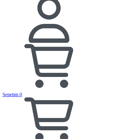
Sepetim
0