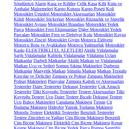
Söndürücü
Alarm
Kasa ve Kilitler
Çelik Kasa
Kilit
Kutu ve
Ambalaj Malzemeleri
Kargo Kutusu
Kargo Poşeti
Koli
Motosiklet Ürünleri
Motorsiklet Aksesuarları
Motosiklet
Kilidi
Motosiklet Stickerları
Motosiklet Rüzgarlık ve Siperlik
Motosiklet Aynası
Motosiklet Brandası
Motorsiklet Yedek
Parça
Motosiklet Fren Ekipmanları
Diğer Motosiklet Yedek
Parçaları
Motosiklet Fren ve Debriyaj Kolu
Motosiklet Kayışı
Motosiklet Zinciri
Motosiklet Giyim
Motorcu Eldiveni
Motorcu Botu ve Ayakkabısı
Motorcu Yağmurluk
Motosiklet
Kaskı
ELEKTRİKLİ EL ALETLERİ
Akülü Vidalamalar
Şarjlı Vidalamalar
Kablolu Vidalamalar
Vidalama Uçları
Matkaplar
Darbeli Matkaplar
Akülü Matkap ve Vidalamalar
Matkap Ucu ve Setleri
Somun Sıkma Makineleri
Darbesiz
Matkaplar
Manyetik Matkap
Sütunlu Matkap
Matkap Tezgahı
Kırıcılar ve Deliciler
Zımpara ve Polisaj
Zımpara Makineleri
Polisaj Makineleri
Planyalar
Zımpara Kağıdı ve Aksesuarları
Testereler
Daire Testereler
Dekupaj Testereler
Çok Amaçlı
Testereler
Tilki Kuyruğu Testereler
Testere Aksesuarları
Tilki
Kuyruğu Testere Ucu
Daire Testere Bıçağı
Dekupaj Testere
Ucu
Bahçe Makineleri
Çapalama Makinesi
Tırpan
Çit
Budama Makinesi
Hidrofor
Yaprak Toplama Makinesi
Motorlu Testere
Elektrikli Testereler
Benzinli Testereler
Testere Zincirleri ve Yağları
Çim Biçme Makinesi
Benzinli
Çim Biçme Makinesi
Elektrikli Çim Biçme Makinesi
Kenar
Kesme Makinesi
Çim Biçme Yedek Parça
Pompa
Santrifüj