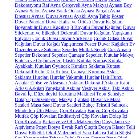
Dekorasyonu
Raf
Ayna
Çerçeveli Ayna
Makyaj Aynası
Boy
Aynası
Salon Aynası
Yatak Odası Aynası
Parçalı Ayna
Dresuar Aynası
Duvar Aynası
Ayaklı Ayna
Tablo
Poster
Duvar Panoları
Duvar Halısı ve Örtüsü
Duvar Kağıtları
Boyanabilir Duvar Kağıtları
3 Boyutlu Duvar Kağıtları
Duvar
Stickerları ve Etiketleri
Dekoratif Duvar Kağıtları
Yapışkanlı
Folyolar
Çocuk Odası Duvar Stickerları
Çocuk Odası Duvar
Kağıtları
Duvar Kağıdı Yapıştırıcısı
Poster Duvar Kağıtları
Ev
Düzenleme ve Saklama
Sepetler
Mutfak Sepeti
Çok Amaçlı
Sepetler
Dekoratif Sepetler
Çamaşır Sepetleri
Kutular
Makyaj
Kutusu ve Organizerleri
Plastik Kutular
Kumaş Kutular
Ayakkabı Kutuları
Oyuncak Kutuları
Saklama Kutusu
Dekoratif Kutu
Takı Kutusu
Çamaşır Kurutma Askısı
Saklama Hurçları
Hurçlar
Vakumlu Hurçlar
Halı Hurcu
Askılar
Elbise ve Aksesuar Askıları
Dekoratif Askılar
Kapı
Arkası Askıları
Yapışkanlı Askılar
Vestiyer Askısı
Takı Askısı
Bavul İçi Düzenleyici
Kurutma Makinesi Topu
Şemsiye
Dolap İçi Düzenleyici
Makyaj Çantası
Duvar ve Masa
Saatleri
Masa Saati
Duvar Saatleri
Bahçe Tekstili
Salıncak
Minderleri
Ütü Masası
Çöp Kovaları
Banyo Çöp Kovaları
Mutfak Çöp Kovaları
Endüstriyel Çöp Kovaları
Dolap İçi
Çöp Kovaları
Kırtasiye ve Ofis Malzemeleri
Dosyalama ve
Arşivleme
Poşet Dosya
Evrak Rafı
Çıtçıtlı Dosya
Klasör
Telli
Dosya
Etiketlik
Okul Malzemeleri
Yazı Tahtası
Tahta Silgisi