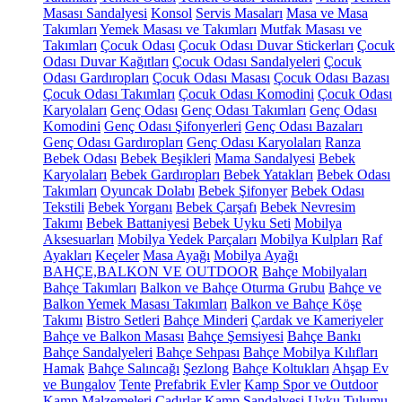
Masası Sandalyesi
Konsol
Servis Masaları
Masa ve Masa
Takımları
Yemek Masası ve Takımları
Mutfak Masası ve
Takımları
Çocuk Odası
Çocuk Odası Duvar Stickerları
Çocuk
Odası Duvar Kağıtları
Çocuk Odası Sandalyeleri
Çocuk
Odası Gardıropları
Çocuk Odası Masası
Çocuk Odası Bazası
Çocuk Odası Takımları
Çocuk Odası Komodini
Çocuk Odası
Karyolaları
Genç Odası
Genç Odası Takımları
Genç Odası
Komodini
Genç Odası Şifonyerleri
Genç Odası Bazaları
Genç Odası Gardıropları
Genç Odası Karyolaları
Ranza
Bebek Odası
Bebek Beşikleri
Mama Sandalyesi
Bebek
Karyolaları
Bebek Gardıropları
Bebek Yatakları
Bebek Odası
Takımları
Oyuncak Dolabı
Bebek Şifonyer
Bebek Odası
Tekstili
Bebek Yorganı
Bebek Çarşafı
Bebek Nevresim
Takımı
Bebek Battaniyesi
Bebek Uyku Seti
Mobilya
Aksesuarları
Mobilya Yedek Parçaları
Mobilya Kulpları
Raf
Ayakları
Keçeler
Masa Ayağı
Mobilya Ayağı
BAHÇE,BALKON VE OUTDOOR
Bahçe Mobilyaları
Bahçe Takımları
Balkon ve Bahçe Oturma Grubu
Bahçe ve
Balkon Yemek Masası Takımları
Balkon ve Bahçe Köşe
Takımı
Bistro Setleri
Bahçe Minderi
Çardak ve Kameriyeler
Bahçe ve Balkon Masası
Bahçe Şemsiyesi
Bahçe Bankı
Bahçe Sandalyeleri
Bahçe Sehpası
Bahçe Mobilya Kılıfları
Hamak
Bahçe Salıncağı
Şezlong
Bahçe Koltukları
Ahşap Ev
ve Bungalov
Tente
Prefabrik Evler
Kamp Spor ve Outdoor
Kamp Malzemeleri
Çadırlar
Kamp Sandalyesi
Uyku Tulumu