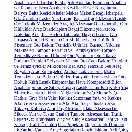
Anahtar ve Takımları
Kurbağcık Anahtarı
Kombine Anahtar
ve Takımları
Boru Anahtarı
Keskiler
Keser
Kargaburun
Balyoz
Balta
Kesici Aletler
Makas
Maket Bıçağı
Iskarpela
Oto Ürünleri
Lastik
Yaz Lastiği
Kış Lastiği
4 Mevsim Lastik
Oto Teknik Malzemeler
Araç İçi Aksesuar
Oto Güneşlik
Oto
Küllükler
Araç Buzdolapları
Bagaj Düzenleyici
Araba
Kokuları
Araç İçi Telefon Tutucular
Bagaj Havuzu
Oto
Paspası
Araç İçi Kamera
Oto Multimedya ve Görüntü
Sistemleri
Oto Bakım Temizlik Ürünleri
Basınçlı Yıkama
Makineleri
Tampon Parlatıcı ve Temizleyiciler
Torpido
Temizlik ve Bakım Ürünleri
Oto Şampuan
Oto Cila ve
Parlatıcı Ürünleri
Polyester Macun
Oto Cam Bakım Ürünleri
ve Temizleyiciler
Mikrofiber Bez
Araç Temizlik Seti
Araç
Boyaları
Araç Süpürgeleri
Araba Çizik Giderici
Motor
Temizleyici ve Bakım Ürünleri
Radyatör Temizleyiciler
Oto
Koltuk Kılıfı
Lastik Ekipmanları
Hava Kompresörü
Bijon
Anahtarı
Sibop ve Sibop Kapağı
Lastik Tamir Kiti
Kriko
Yağ
Motor Katkıları
Hidrolik Yağlar
Motor Yağı
Motor Yağı
Katkısı
Gres Yağı
Yakıt Katkısı
Şanzıman Yağı ve Katkısı
Akü ve Akü Aksesuarları
Akü
Akü Şarj Cihazları
Akü
Takviye Kablosu
Araç Dış Aksesuar
Plaka Aksesuarları
Silecek
Yan ve Tavan Çıtaları
Tampon Aksesuarları
Trafik
Setleri
Oto Brandaları
Vinç ve Vinç Aksesuarları
Jant ve Jant
Kapağı
Trafik Ürünleri
Oto Projektör
Diğer Trafik Ürünleri
İlk Yardım Çantası
Araç Sigortaları
Benzin Bidonu
Acil Çıkış