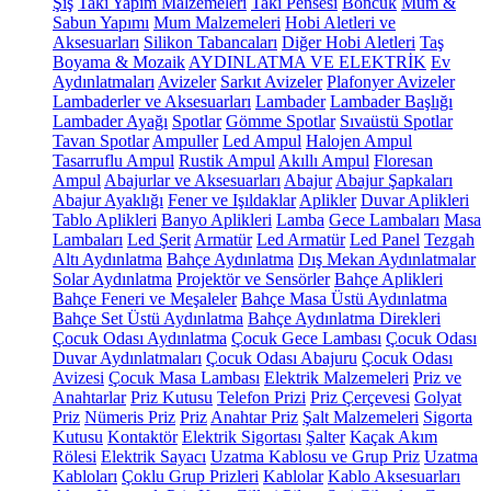
Şiş
Takı Yapım Malzemeleri
Takı Pensesi
Boncuk
Mum &
Sabun Yapımı
Mum Malzemeleri
Hobi Aletleri ve
Aksesuarları
Silikon Tabancaları
Diğer Hobi Aletleri
Taş
Boyama & Mozaik
AYDINLATMA VE ELEKTRİK
Ev
Aydınlatmaları
Avizeler
Sarkıt Avizeler
Plafonyer Avizeler
Lambaderler ve Aksesuarları
Lambader
Lambader Başlığı
Lambader Ayağı
Spotlar
Gömme Spotlar
Sıvaüstü Spotlar
Tavan Spotlar
Ampuller
Led Ampul
Halojen Ampul
Tasarruflu Ampul
Rustik Ampul
Akıllı Ampul
Floresan
Ampul
Abajurlar ve Aksesuarları
Abajur
Abajur Şapkaları
Abajur Ayaklığı
Fener ve Işıldaklar
Aplikler
Duvar Aplikleri
Tablo Aplikleri
Banyo Aplikleri
Lamba
Gece Lambaları
Masa
Lambaları
Led Şerit
Armatür
Led Armatür
Led Panel
Tezgah
Altı Aydınlatma
Bahçe Aydınlatma
Dış Mekan Aydınlatmalar
Solar Aydınlatma
Projektör ve Sensörler
Bahçe Aplikleri
Bahçe Feneri ve Meşaleler
Bahçe Masa Üstü Aydınlatma
Bahçe Set Üstü Aydınlatma
Bahçe Aydınlatma Direkleri
Çocuk Odası Aydınlatma
Çocuk Gece Lambası
Çocuk Odası
Duvar Aydınlatmaları
Çocuk Odası Abajuru
Çocuk Odası
Avizesi
Çocuk Masa Lambası
Elektrik Malzemeleri
Priz ve
Anahtarlar
Priz Kutusu
Telefon Prizi
Priz Çerçevesi
Golyat
Priz
Nümeris Priz
Priz
Anahtar Priz
Şalt Malzemeleri
Sigorta
Kutusu
Kontaktör
Elektrik Sigortası
Şalter
Kaçak Akım
Rölesi
Elektrik Sayacı
Uzatma Kablosu ve Grup Priz
Uzatma
Kabloları
Çoklu Grup Prizleri
Kablolar
Kablo Aksesuarları