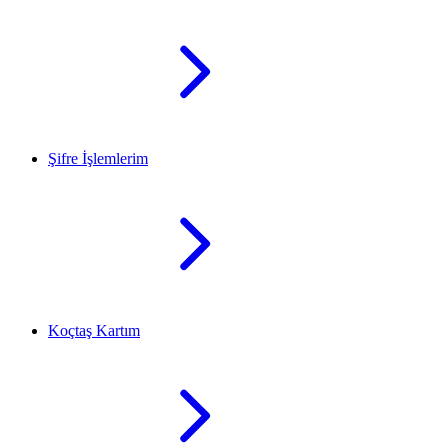
Şifre İşlemlerim
Koçtaş Kartım