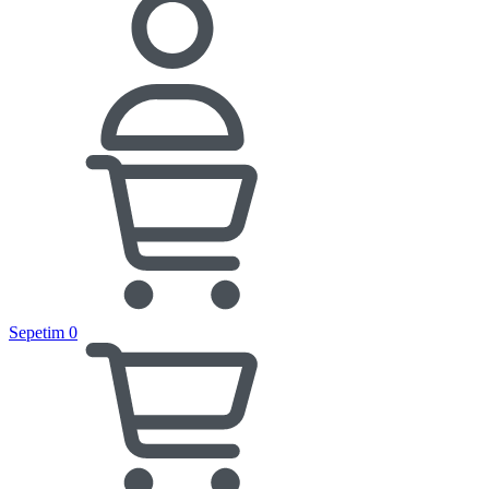
Sepetim
0