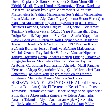
Duvar Kaplama
Silikon ve Mastikler
Silikon
Mum Silikon
Köpük
Mastik
Tavan Ürünleri
Kartonpiyer
Tavan Kaplama
İnşaat ve İzolasyon
İzolasyon Malzemeleri
Su Yalıtım
Malzemeleri
Isı Yalıtım Malzemeleri
Ses Yalıtım Malzemeleri
İnşaat Malzemeleri
Alçı
Cam Tuğla
Çimento
Beton Harcı
Çatı
Kaplama Malzemeleri
İnşaat Kimyasalları
İnşaat Temizlik
Ürünleri
Lavabo Çözücü
Harç ve Sıva Çözücü
Çok Amaçlı
Temizlik
Yağlayıcı ve Pas Çözücü
Yapı Kimyasalları
Derz
Dolgu
Seramik Yapıştırıcılar
Sıvı Conta
Strafor Yapıştırılar
Plastik Boru ve Ek Parçalar
Boru Bağlantı ve Aksesuarları
Temiz Su Boruları
Atık Su Boruları
PPRC Borular
Kombi
Bağlantı Boruları
Tesisat Tamir ve Bağlantı Malzemeleri
Musluk Uzatma
Regülatörler
Valfler ve Vanalar
Nipeller
Tahliye Hortumu
Conta
Taharet Çubuğu
Fittings
Tıpalar ve
Süzgeçler
İnşaat Makineleri
Elektrikli Vinçler
Taşıma
Arabaları
Caraskallar
Havlupanlar
Ahşaplar
Masif Paneller
Keresteler
Ahşap Seperatörler
Ahşap Çatı Malzemeleri
Çatı
Penceresi
Çatı Merdiveni
Ahşap Merdivenler
Trabzan
Sundurma
Menfezler
Banyo Menfezi
Su Deposu
HIRDAVAT EL ALETLERİ VE OTO
El Aletleri
Lokma ve
Lokma Takımları
Çekiç
El Testereleri
Kesici Grubu
Pense
Tornavida
Seramik ve Sıvacı Aletleri
Mengene ve İşkenceler
Zımbalar ve Aksesuarları
Zımpara ve Eğeler
Anahtarlar
Anahtar Takımları
Alyan Anahtarları
Açık Ağız Anahtar
İngiliz Anahtarı
İki Ağızlı Anahtar
Tork Anahtarı
Yıldız