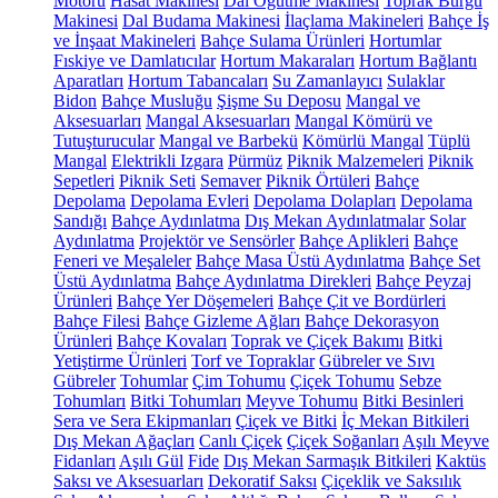
Motoru
Hasat Makinesi
Dal Öğütme Makinesi
Toprak Burgu
Makinesi
Dal Budama Makinesi
İlaçlama Makineleri
Bahçe İş
ve İnşaat Makineleri
Bahçe Sulama Ürünleri
Hortumlar
Fıskiye ve Damlatıcılar
Hortum Makaraları
Hortum Bağlantı
Aparatları
Hortum Tabancaları
Su Zamanlayıcı
Sulaklar
Bidon
Bahçe Musluğu
Şişme Su Deposu
Mangal ve
Aksesuarları
Mangal Aksesuarları
Mangal Kömürü ve
Tutuşturucular
Mangal ve Barbekü
Kömürlü Mangal
Tüplü
Mangal
Elektrikli Izgara
Pürmüz
Piknik Malzemeleri
Piknik
Sepetleri
Piknik Seti
Semaver
Piknik Örtüleri
Bahçe
Depolama
Depolama Evleri
Depolama Dolapları
Depolama
Sandığı
Bahçe Aydınlatma
Dış Mekan Aydınlatmalar
Solar
Aydınlatma
Projektör ve Sensörler
Bahçe Aplikleri
Bahçe
Feneri ve Meşaleler
Bahçe Masa Üstü Aydınlatma
Bahçe Set
Üstü Aydınlatma
Bahçe Aydınlatma Direkleri
Bahçe Peyzaj
Ürünleri
Bahçe Yer Döşemeleri
Bahçe Çit ve Bordürleri
Bahçe Filesi
Bahçe Gizleme Ağları
Bahçe Dekorasyon
Ürünleri
Bahçe Kovaları
Toprak ve Çiçek Bakımı
Bitki
Yetiştirme Ürünleri
Torf ve Topraklar
Gübreler ve Sıvı
Gübreler
Tohumlar
Çim Tohumu
Çiçek Tohumu
Sebze
Tohumları
Bitki Tohumları
Meyve Tohumu
Bitki Besinleri
Sera ve Sera Ekipmanları
Çiçek ve Bitki
İç Mekan Bitkileri
Dış Mekan Ağaçları
Canlı Çiçek
Çiçek Soğanları
Aşılı Meyve
Fidanları
Aşılı Gül
Fide
Dış Mekan Sarmaşık Bitkileri
Kaktüs
Saksı ve Aksesuarları
Dekoratif Saksı
Çiçeklik ve Saksılık