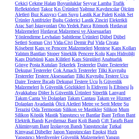
Çekici
Çekme Halatı
Boyunluklar
Seyyar Lamba
Trafik
Reflektörleri
Takoz
Kış Ürünleri
Yağmur Kaydırıcılar
Ölçüm
Aletleri
Buz Kazıyıcı
Cam Suyu
Lastik Kar Paleti
Kışlık Set
Ürünler
Antifrizler
Buğu Giderici
Lastik Zinciri
Elektrikli
Araç Şarj İstasyonları
Oto Yedek Parça
Römork
Hırdavat
Malzemeleri
Hırdavat Malzemesi ve Aksesuarları
Yönlendirme Levhaları
Sabitleme Ürünleri
Dübel
Dübel
Setleri
Somun
Çivi
Vida-Çivi
Demir Pul
Vida
Civata
Köşebent
Kapı ve Pencere Malzemeleri
Menteşe
Kapı Kolları
Yalıtım Bantları
Stoper
Sineklik
Pencere Kolu
Kapı Hidroliği
Kapı Dürbünü
Kapı Kilitleri
Kapı Sürgüleri
Anahtarlık
Gönye
Posta Kutuları
Tekerlek
Testereler
Daire Testereler
Dekupaj Testereler
Çok Amaçlı Testereler
Tilki Kuyruğu
Testereler
Testere Aksesuarları
Tilki Kuyruğu Testere Ucu
Daire Testere Bıçağı
Dekupaj Testere Ucu
İş Güvenlik
Malzemeleri
İş Güvenlik Gözlükleri
İş Eldiveni
İş Elbisesi
İş
Ayakkabısı
Diğer İş Güvenlik Ürünleri
Siperlik
Lanyard
Takım Çanta Ve Dolapları
Takım Çantası
Takım ve Hizmet
Dolapları
Avadanlık
Ölçü Aletleri
Metre ve Şerit Metre
Su
Terazisi
Oda Termostatı
Silikon ve Mastikler
Silikon
Mum
Silikon
Köpük
Mastik
Yapıştırıcı ve Bantlar
Bant
Teflon Bant
Elektrik Bandı
Kaydırmaz Bant
Koli Bandı
Çift Taraflı Bant
Alüminyum Bant
İzolasyon Bandı
Yapıştırıcılar
Tutkal
Kimyasal Dübeller
Japon Yapıştırıcıları
Epoksi
Hızlı
Yapıştırıcı
Merdivenler
Güvenlik Malzemeleri
Yangın