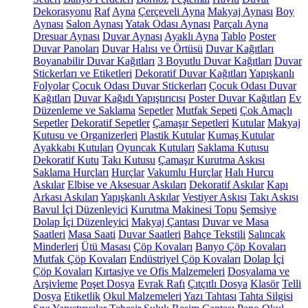
Dekorasyonu
Raf
Ayna
Çerçeveli Ayna
Makyaj Aynası
Boy
Aynası
Salon Aynası
Yatak Odası Aynası
Parçalı Ayna
Dresuar Aynası
Duvar Aynası
Ayaklı Ayna
Tablo
Poster
Duvar Panoları
Duvar Halısı ve Örtüsü
Duvar Kağıtları
Boyanabilir Duvar Kağıtları
3 Boyutlu Duvar Kağıtları
Duvar
Stickerları ve Etiketleri
Dekoratif Duvar Kağıtları
Yapışkanlı
Folyolar
Çocuk Odası Duvar Stickerları
Çocuk Odası Duvar
Kağıtları
Duvar Kağıdı Yapıştırıcısı
Poster Duvar Kağıtları
Ev
Düzenleme ve Saklama
Sepetler
Mutfak Sepeti
Çok Amaçlı
Sepetler
Dekoratif Sepetler
Çamaşır Sepetleri
Kutular
Makyaj
Kutusu ve Organizerleri
Plastik Kutular
Kumaş Kutular
Ayakkabı Kutuları
Oyuncak Kutuları
Saklama Kutusu
Dekoratif Kutu
Takı Kutusu
Çamaşır Kurutma Askısı
Saklama Hurçları
Hurçlar
Vakumlu Hurçlar
Halı Hurcu
Askılar
Elbise ve Aksesuar Askıları
Dekoratif Askılar
Kapı
Arkası Askıları
Yapışkanlı Askılar
Vestiyer Askısı
Takı Askısı
Bavul İçi Düzenleyici
Kurutma Makinesi Topu
Şemsiye
Dolap İçi Düzenleyici
Makyaj Çantası
Duvar ve Masa
Saatleri
Masa Saati
Duvar Saatleri
Bahçe Tekstili
Salıncak
Minderleri
Ütü Masası
Çöp Kovaları
Banyo Çöp Kovaları
Mutfak Çöp Kovaları
Endüstriyel Çöp Kovaları
Dolap İçi
Çöp Kovaları
Kırtasiye ve Ofis Malzemeleri
Dosyalama ve
Arşivleme
Poşet Dosya
Evrak Rafı
Çıtçıtlı Dosya
Klasör
Telli
Dosya
Etiketlik
Okul Malzemeleri
Yazı Tahtası
Tahta Silgisi