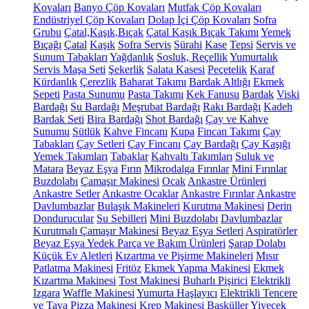
Kovaları
Banyo Çöp Kovaları
Mutfak Çöp Kovaları
Endüstriyel Çöp Kovaları
Dolap İçi Çöp Kovaları
Sofra
Grubu
Çatal,Kaşık,Bıçak
Çatal Kaşık Bıçak Takımı
Yemek
Bıçağı
Çatal
Kaşık
Sofra Servis
Sürahi
Kase
Tepsi
Servis ve
Sunum Tabakları
Yağdanlık
Sosluk, Reçellik
Yumurtalık
Servis Maşa Seti
Şekerlik
Salata Kasesi
Peçetelik
Karaf
Kürdanlık
Çerezlik
Baharat Takımı
Bardak Altlığı
Ekmek
Sepeti
Pasta Sunumu
Pasta Takımı
Kek Fanusu
Bardak
Viski
Bardağı
Su Bardağı
Meşrubat Bardağı
Rakı Bardağı
Kadeh
Bardak Seti
Bira Bardağı
Shot Bardağı
Çay ve Kahve
Sunumu
Sütlük
Kahve Fincanı
Kupa
Fincan Takımı
Çay
Tabakları
Çay Setleri
Çay Fincanı
Çay Bardağı
Çay Kaşığı
Yemek Takımları
Tabaklar
Kahvaltı Takımları
Suluk ve
Matara
Beyaz Eşya
Fırın
Mikrodalga Fırınlar
Mini Fırınlar
Buzdolabı
Çamaşır Makinesi
Ocak
Ankastre Ürünleri
Ankastre Setler
Ankastre Ocaklar
Ankastre Fırınlar
Ankastre
Davlumbazlar
Bulaşık Makineleri
Kurutma Makinesi
Derin
Dondurucular
Su Sebilleri
Mini Buzdolabı
Davlumbazlar
Kurutmalı Çamaşır Makinesi
Beyaz Eşya Setleri
Aspiratörler
Beyaz Eşya Yedek Parça ve Bakım Ürünleri
Şarap Dolabı
Küçük Ev Aletleri
Kızartma ve Pişirme Makineleri
Mısır
Patlatma Makinesi
Fritöz
Ekmek Yapma Makinesi
Ekmek
Kızartma Makinesi
Tost Makinesi
Buharlı Pişirici
Elektrikli
Izgara
Waffle Makinesi
Yumurta Haşlayıcı
Elektrikli Tencere
ve Tava
Pizza Makinesi
Krep Makinesi
Basküller
Yiyecek