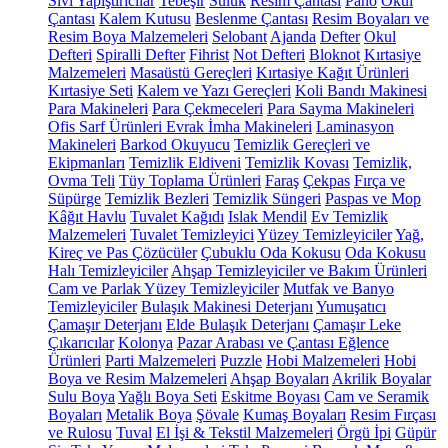
Sıvı Yapıştırıcılar
Tebeşir
Suluk
Resim Çantası
Pano
Okul
Çantası
Kalem Kutusu
Beslenme Çantası
Resim Boyaları ve
Resim Boya Malzemeleri
Selobant
Ajanda
Defter
Okul
Defteri
Spiralli Defter
Fihrist
Not Defteri
Bloknot
Kırtasiye
Malzemeleri
Masaüstü Gereçleri
Kırtasiye Kağıt Ürünleri
Kırtasiye Seti
Kalem ve Yazı Gereçleri
Koli Bandı Makinesi
Para Makineleri
Para Çekmeceleri
Para Sayma Makineleri
Ofis Sarf Ürünleri
Evrak İmha Makineleri
Laminasyon
Makineleri
Barkod Okuyucu
Temizlik Gereçleri ve
Ekipmanları
Temizlik Eldiveni
Temizlik Kovası
Temizlik,
Ovma Teli
Tüy Toplama Ürünleri
Faraş
Çekpas
Fırça ve
Süpürge
Temizlik Bezleri
Temizlik Süngeri
Paspas ve Mop
Kâğıt Havlu
Tuvalet Kağıdı
Islak Mendil
Ev Temizlik
Malzemeleri
Tuvalet Temizleyici
Yüzey Temizleyiciler
Yağ,
Kireç ve Pas Çözücüler
Çubuklu Oda Kokusu
Oda Kokusu
Halı Temizleyiciler
Ahşap Temizleyiciler ve Bakım Ürünleri
Cam ve Parlak Yüzey Temizleyiciler
Mutfak ve Banyo
Temizleyiciler
Bulaşık Makinesi Deterjanı
Yumuşatıcı
Çamaşır Deterjanı
Elde Bulaşık Deterjanı
Çamaşır Leke
Çıkarıcılar
Kolonya
Pazar Arabası ve Çantası
Eğlence
Ürünleri
Parti Malzemeleri
Puzzle
Hobi Malzemeleri
Hobi
Boya ve Resim Malzemeleri
Ahşap Boyaları
Akrilik Boyalar
Sulu Boya
Yağlı Boya Seti
Eskitme Boyası
Cam ve Seramik
Boyaları
Metalik Boya
Şövale
Kumaş Boyaları
Resim Fırçası
ve Rulosu
Tuval
El İşi & Tekstil Malzemeleri
Örgü İpi
Güpür