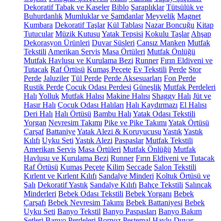
Dekoratif Tabak ve Kaseler
Biblo
Şaraplıklar
Tütsülük ve
Buhurdanlık
Mumluklar ve Şamdanlar
Meyvelik
Magnet
Kumbara
Dekoratif Taşlar
Kül Tablası
Nazar Boncuğu
Kitap
Tutucular
Müzik Kutusu
Yatak Tepsisi
Kokulu Taşlar
Ahşap
Dekorasyon Ürünleri
Duvar Süsleri
Cansız Manken
Mutfak
Tekstili
Amerikan Servis
Masa Örtüleri
Mutfak Önlüğü
Mutfak Havlusu ve Kurulama Bezi
Runner
Fırın Eldiveni ve
Tutacak
Raf Örtüsü
Kumaş Peçete
Ev Tekstili
Perde
Stor
Perde
Jaluziler
Tül Perde
Perde Aksesuarları
Fon Perde
Rustik Perde
Çocuk Odası Perdesi
Güneşlik
Mutfak Perdeleri
Halı
Yolluk
Mutfak Halısı
Makine Halısı
Shaggy Halı
Jüt ve
Hasır Halı
Çocuk Odası Halıları
Halı Kaydırmazı
El Halısı
Deri Halı
Halı Örtüsü
Bambu Halı
Yatak Odası Tekstili
Yorgan
Nevresim Takımı
Pike ve Pike Takımı
Yatak Örtüsü
Çarşaf
Battaniye
Yatak Alezi & Koruyucusu
Yastık
Yastık
Kılıfı
Uyku Seti
Yastık Alezi
Paspaslar
Mutfak Tekstili
Amerikan Servis
Masa Örtüleri
Mutfak Önlüğü
Mutfak
Havlusu ve Kurulama Bezi
Runner
Fırın Eldiveni ve Tutacak
Raf Örtüsü
Kumaş Peçete
Kilim
Seccade
Salon Tekstili
Kırlent ve Kırlent Kılıfı
Sandalye Minderi
Koltuk Örtüsü ve
Şalı
Dekoratif Yastık
Sandalye Kılıfı
Bahçe Tekstili
Salıncak
Minderleri
Bebek Odası Tekstili
Bebek Yorganı
Bebek
Çarşafı
Bebek Nevresim Takımı
Bebek Battaniyesi
Bebek
Uyku Seti
Banyo Tekstil
Banyo Paspasları
Banyo Bakım
Setleri
Banyo Perdeleri
Bornoz
Peştemal
Havlu
Duvar