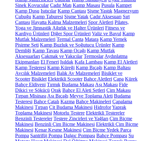
Sinek Kovucular
Çadır Matı
Kamp Masası
Pusula
Kampet
Kamp Duşu
Isıtıcılar
Kamp Çantası
Şişme Yastık
Magnezyum
Çubuğu
Kamp Taburesi
Şişme Yatak
Çadır Aksesuarı
Sırt
Çantası
Hayatta Kalma Malzemeleri
Spor Aletleri
Pilates,
Yoga ve Jimnastik
Ağırlık ve Halter Ürünleri
Fitness ve
Kardiyo Ürünleri
Diğer Spor Ürünleri
Valiz ve Bavul
Kamp
Mutfak Malzemeleri
Termal Çanta
Matara
Kamp Yemek
Pişirme Seti
Kamp Buzluk ve Soğutucu Ürünler
Kamp
Demliği
Kamp Tavası
Kamp Ocağı
Kamp Mutfak
Aksesuarları
Çakmak ve Yakıcılar
Termoslar
Aydınlatma
Ekipmanları
El Feneri
Işıldak
Kafa Lambası
Kamp El Aletleri
Kamp Testeresi
Kamp Küreği
Kamp Bıçağı
Kamp Baltası
Avcılık Malzemeleri
Balık Av Malzemeleri
Bisiklet ve
Scooter
Bisiklet
Elektrikli Scooter
Bahçe Aletleri
Çapa
Kürek
Bahçe Eldiveni
Tırmık
Budama Makası
Aşı Makası
Fide
Dikici ve Sökücü
Orak
Bahçe El Aleti Setleri
Çim Makası
Tırpan Misinası
Aşı Bıçağı
Meyve Toplama Aleti
Budama
Testeresi
Bahçe Çatalı
Kazma
Bahçe Makineleri
Çapalama
Makinesi
Tırpan
Çit Budama Makinesi
Hidrofor
Yaprak
Toplama Makinesi
Motorlu Testere
Elektrikli Testereler
Benzinli Testereler
Testere Zincirleri ve Yağları
Çim Biçme
Makinesi
Benzinli Çim Biçme Makinesi
Elektrikli Çim Biçme
Makinesi
Kenar Kesme Makinesi
Çim Biçme Yedek Parça
Pompa
Santrifüj Pompa
Dalgıç Pompası
Bahçe Pompası
Su