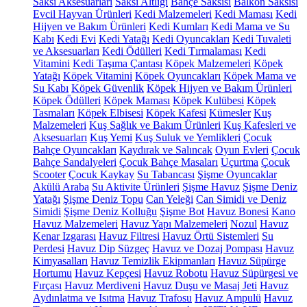
Saksı Aksesuarları
Saksı Altlığı
Bahçe Saksısı
Balkon Saksısı
Evcil Hayvan Ürünleri
Kedi Malzemeleri
Kedi Maması
Kedi
Hijyen ve Bakım Ürünleri
Kedi Kumları
Kedi Mama ve Su
Kabı
Kedi Evi
Kedi Yatağı
Kedi Oyuncakları
Kedi Tuvaleti
ve Aksesuarları
Kedi Ödülleri
Kedi Tırmalaması
Kedi
Vitamini
Kedi Taşıma Çantası
Köpek Malzemeleri
Köpek
Yatağı
Köpek Vitamini
Köpek Oyuncakları
Köpek Mama ve
Su Kabı
Köpek Güvenlik
Köpek Hijyen ve Bakım Ürünleri
Köpek Ödülleri
Köpek Maması
Köpek Kulübesi
Köpek
Tasmaları
Köpek Elbisesi
Köpek Kafesi
Kümesler
Kuş
Malzemeleri
Kuş Sağlık ve Bakım Ürünleri
Kuş Kafesleri ve
Aksesuarları
Kuş Yemi
Kuş Suluk ve Yemlikleri
Çocuk
Bahçe Oyuncakları
Kaydırak ve Salıncak
Oyun Evleri
Çocuk
Bahçe Sandalyeleri
Çocuk Bahçe Masaları
Uçurtma
Çocuk
Scooter
Çocuk Kaykay
Su Tabancası
Şişme Oyuncaklar
Akülü Araba
Su Aktivite Ürünleri
Şişme Havuz
Şişme Deniz
Yatağı
Şişme Deniz Topu
Can Yeleği
Can Simidi ve Deniz
Simidi
Şişme Deniz Kolluğu
Şişme Bot
Havuz Bonesi
Kano
Havuz Malzemeleri
Havuz Yapı Malzemeleri
Nozul
Havuz
Kenar Izgarası
Havuz Filtresi
Havuz Örtü Sistemleri
Su
Perdesi
Havuz Dip Süzgeç
Havuz ve Dozaj Pompası
Havuz
Kimyasalları
Havuz Temizlik Ekipmanları
Havuz Süpürge
Hortumu
Havuz Kepçesi
Havuz Robotu
Havuz Süpürgesi ve
Fırçası
Havuz Merdiveni
Havuz Duşu ve Masaj Jeti
Havuz
Aydınlatma ve Isıtma
Havuz Trafosu
Havuz Ampulü
Havuz