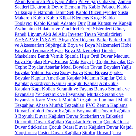
Akım Korumalı Priz
Kapı Zilleri
Pil ve Şarj Cihazları
Zaman
Saatleri
Elektronik Devre Elemanı
Fiş
Kablo Pabucu
Kablo
Yüksüğü
Elektronik Tamir Seti
Kablo Düzenleyiciler
Susta
Makaron Kablo
Kablo Klipsi
Klemens
Kroşe
Kablo
Toplayıcı
Kablo Kanalı
Adaptör
Duy
Buat Kutusu ve Kapağı
Aydınlatma Halatları ve Zincirleri
Enerji Sistemleri
Güneş
Paneli
Lityum Akü
Jel Akü
İnverter
Tavan Vantilatörleri
AHŞAP VE İNŞAAT
Ahşap Yer Döşeme
Parke
Parke Profil
ve Aksesuarları
Süpürgelik
Boya ve Boya Malzemeleri
Hobi
Boyaları
Tempare Boyası
Boya Malzemeleri
Tinerler
Maskeleme Bandı
Vernik
Spatula
Hışır Örtü
Duvar Macunu
Boya Fırçaları
Boya Rulosu
Mala
Boya
İç Cephe Boyalar
Dış
Cephe Boyalar
Astarlar
Metal Boyaları
Tavan Boyaları
Yağlı
Boyalar
Yalıtım Boyası
Sprey Boya
Kapı Boyası
Epoksi
Boyalar
Kapılar
Amerikan Kapılar
Melamin Kapılar
Çelik
Kapılar
Akordiyon Kapılar
Sürgülü Kapılar
Acil Çıkış
Kapıları
Kapı Kolları
Seramik ve Fayans
Banyo Seramik ve
Fayansları
Yer Seramik ve Fayansları
Mutfak Seramik ve
Fayansları
Karo
Mozaik
Mutfak Tezgahları
Laminant Mutfak
Tezgahları
Ahşap Mutfak Tezgahları
PVC Zemin Kaplama
Duvar Ürünleri
Duvar Kağıtları
Boyanabilir Duvar Kağıtları
3 Boyutlu Duvar Kağıtları
Duvar Stickerları ve Etiketleri
Dekoratif Duvar Kağıtları
Yapışkanlı Folyolar
Çocuk Odası
Duvar Stickerları
Çocuk Odası Duvar Kağıtları
Duvar Kağıdı
Yapıştırıcısı
Poster Duvar Kağıtları
Strafor
Duvar Çıtası