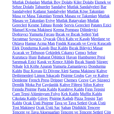
Mutfak Dolapları
Mutfak Boy Dolabı
Kiler Dolabı
Ekmek ve
Sebze Dolabı
Tabureler
Sandalye
Mutfak Sandalyeleri
Bar
Sandalyeleri
Katlanır Sandalyeler
Mutfak Köşe Takımları
Masa ve Masa Takımları
Yemek Masası ve Takımları
Mutfak
Masası ve Takımları
Eviye
Mutfak Bataryaları
Mutfak
Gereçleri
Kesme Tahtası
Rende
Servis Gereçleri
Patates Ezici
Manuel Kıyma Makinesi
Krema Pompası
Dilimleyici
Doğrayıcı
Yumurta Fırçası
Bıçak ve Bıçak Setleri
Yağ
Sıçratmaz
Soyucu, Oyacak
Ölçü Kabı ve Kaşığı
Merdane ve
Oklava
Hamur Açma Matı
Fındık Kıracağı ve Ceviz Kıracağı
Elek
Dondurma Kaşığı
Buz Kalıbı
Bıçak Bileyici Masat
Açacak ve Tirbuşon
Çekirdek Çıkarıcı
Çırpıcı
Sebze
Kurutucu
Huni
Baharat Öğütücü
Havan
Hamburger Presi
Sarımsak Ezici
Kaşık ve Kepçe Altlığı
Bıçak Standı
Süzgeç
Nihale
İçli Köfte Aparatı
Yumurta Zamanlayıcı
Dondurma
Kalıbı
Buz Kovası
Et Dövme Aleti
Sarma Makinesi
Kahve
Değirmenleri
Limon Sıkacağı
Pişirme Grubu
Çay ve Kahve
Demleme
French Press
Dripper
Chemex
Cezve
Çay Süzgeci
Demlik
Moka Pot
Çaydanlık
Kahve Filtresi
Sifon Kahve
Fırında Pişirme
Pasta Kalıbı
Kurabiye Kalıbı
Fırın Tepsisi
Cam Tepsi
Alüminyum Folyo
Kek Kalıbı
Muffin Kalıbı
Çikolata Kalıbı
Güveç
Pişirme Kağıdı
Pizza Tepsisi
Tart
Kalıbı
Ocak Üstü Pişirme
Tava ve Tava Setleri
Ocak Üstü
Tost Makinesi
Ocak Üstü Sac
Sahan
Düdüklü Tencere
Tencere ve Tava Aksesuarları
Tencere ve Tencere Setleri
Çöp