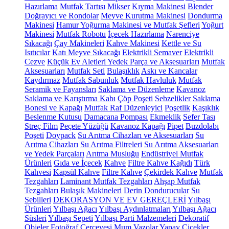
Hazırlama
Mutfak Tartısı
Mikser
Kıyma Makinesi
Blender
Doğrayıcı ve Rondolar
Meyve Kurutma Makinesi
Dondurma
Makinesi
Hamur Yoğurma Makinesi ve Mutfak Şefleri
Yoğurt
Makinesi
Mutfak Robotu
İçecek Hazırlama
Narenciye
Sıkacağı
Çay Makineleri
Kahve Makinesi
Kettle ve Su
Isıtıcılar
Katı Meyve Sıkacağı
Elektrikli Semaver
Elektrikli
Cezve
Küçük Ev Aletleri Yedek Parça ve Aksesuarları
Mutfak
Aksesuarları
Mutfak Seti
Bulaşıklık
Askı ve Kancalar
Kaydırmaz
Mutfak Sabunluk
Mutfak Havluluk
Mutfak
Seramik ve Fayansları
Saklama ve Düzenleme
Kavanoz
Saklama ve Karıştırma Kabı
Çöp Poşeti
Sebzelikler
Saklama
Bonesi ve Kapağı
Mutfak Raf Düzenleyici
Poşetlik
Kaşıklık
Beslenme Kutusu
Damacana Pompası
Ekmeklik
Sefer Tası
Streç Film
Peçete Yüzüğü
Kavanoz Kapağı
Pipet
Buzdolabı
Poşeti
Doypack
Su Arıtma Cihazları ve Aksesuarları
Su
Arıtma Cihazları
Su Arıtma Filtreleri
Su Arıtma Aksesuarları
ve Yedek Parçaları
Arıtma Musluğu
Endüstriyel Mutfak
Ürünleri
Gıda ve İçecek
Kahve
Filtre Kahve Kağıdı
Türk
Kahvesi
Kapsül Kahve
Filtre Kahve
Çekirdek Kahve
Mutfak
Tezgahları
Laminant Mutfak Tezgahları
Ahşap Mutfak
Tezgahları
Bulaşık Makineleri
Derin Dondurucular
Su
Sebilleri
DEKORASYON VE EV GEREÇLERİ
Yılbaşı
Ürünleri
Yılbaşı Ağacı
Yılbaşı Aydınlatmaları
Yılbaşı Ağacı
Süsleri
Yılbaşı Sepeti
Yılbaşı Parti Malzemeleri
Dekoratif
Objeler
Fotoğraf Çerçevesi
Mum
Vazolar
Yapay Çiçekler