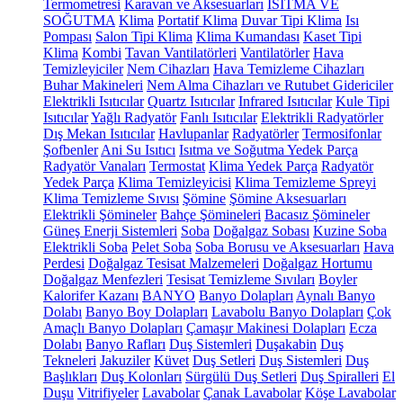
Termometresi
Karavan ve Aksesuarları
ISITMA VE
SOĞUTMA
Klima
Portatif Klima
Duvar Tipi Klima
Isı
Pompası
Salon Tipi Klima
Klima Kumandası
Kaset Tipi
Klima
Kombi
Tavan Vantilatörleri
Vantilatörler
Hava
Temizleyiciler
Nem Cihazları
Hava Temizleme Cihazları
Buhar Makineleri
Nem Alma Cihazları ve Rutubet Gidericiler
Elektrikli Isıtıcılar
Quartz Isıtıcılar
Infrared Isıtıcılar
Kule Tipi
Isıtıcılar
Yağlı Radyatör
Fanlı Isıtıcılar
Elektrikli Radyatörler
Dış Mekan Isıtıcılar
Havlupanlar
Radyatörler
Termosifonlar
Şofbenler
Ani Su Isıtıcı
Isıtma ve Soğutma Yedek Parça
Radyatör Vanaları
Termostat
Klima Yedek Parça
Radyatör
Yedek Parça
Klima Temizleyicisi
Klima Temizleme Spreyi
Klima Temizleme Sıvısı
Şömine
Şömine Aksesuarları
Elektrikli Şömineler
Bahçe Şömineleri
Bacasız Şömineler
Güneş Enerji Sistemleri
Soba
Doğalgaz Sobası
Kuzine Soba
Elektrikli Soba
Pelet Soba
Soba Borusu ve Aksesuarları
Hava
Perdesi
Doğalgaz Tesisat Malzemeleri
Doğalgaz Hortumu
Doğalgaz Menfezleri
Tesisat Temizleme Sıvıları
Boyler
Kalorifer Kazanı
BANYO
Banyo Dolapları
Aynalı Banyo
Dolabı
Banyo Boy Dolapları
Lavabolu Banyo Dolapları
Çok
Amaçlı Banyo Dolapları
Çamaşır Makinesi Dolapları
Ecza
Dolabı
Banyo Rafları
Duş Sistemleri
Duşakabin
Duş
Tekneleri
Jakuziler
Küvet
Duş Setleri
Duş Sistemleri
Duş
Başlıkları
Duş Kolonları
Sürgülü Duş Setleri
Duş Spiralleri
El
Duşu
Vitrifiyeler
Lavabolar
Çanak Lavabolar
Köşe Lavabolar