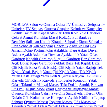
MOBİLYA
Salon ve Oturma Odası
TV Ünitesi ve Sehpası
Tv
Üniteleri
TV Sehpası
Oturma Grupları
Koltuk ve Kanepeler
Koltuk Takımları
Köşe Koltuklar
Tekli Koltuk ve Berjerler
Çekyat
Armut Koltuklar
Masaj Koltuğu
Puf
Bank ve
Benchler
Sallanan Koltuk
Kitaplık
Sehpalar
Zigon Sehpalar
Orta Sehpalar
Yan Sehpalar
Gazetelik
Antre ve Hol
Çok
Amaçlı Dolap
Portmantolar
Askılıklar
Kapı Askısı
Duvar
Askısı
Ayaklı Askılıklar
Dresuar
Ayakkabılık
Yatak Odası
Gardırop
Kapaklı Gardırop
Sürgülü Gardırop
Bez Gardırop
Açık Dolap
Köşe Gardırop
Yüklük
Baza
Tek Kişilik Baza
Çift Kişilik Baza
Yatak Başlığı
Çift Kişilik Yatak Başlığı
Tek
Kişilik Yatak Başlığı
Yatak
Çift Kişilik Yatak
Tek Kişilik
Yatak
Hasta Yatağı
Yatak Pedi & Şiltesi
Karyola
Tek Kişilik
Karyola
Çift Kişilik Karyola
Şifonyerler
Komodin
Yatak
Odası Takımları
Makyaj Masası
Takı Dolabı
Sandık
Paravan
Ofis ve Çalışma Mobilyaları
Çalışma ve Bilgisayar Masası
Oyuncu Koltukları
Çalışma ve Ofis Sandalyeleri
Keson
Ofis
Dolabı
Ofis Koltukları ve Kanepeleri
Ayaklı Küllükler
Laptop
Sehpası
Oyuncu Masası
Toplantı Masası
Ofis Masası ve
Takımları
Yemek Odası
Yemek Odası Takımları
Vitrin
Yemek