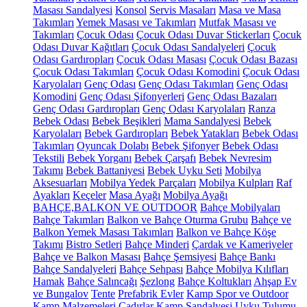
Masası Sandalyesi
Konsol
Servis Masaları
Masa ve Masa
Takımları
Yemek Masası ve Takımları
Mutfak Masası ve
Takımları
Çocuk Odası
Çocuk Odası Duvar Stickerları
Çocuk
Odası Duvar Kağıtları
Çocuk Odası Sandalyeleri
Çocuk
Odası Gardıropları
Çocuk Odası Masası
Çocuk Odası Bazası
Çocuk Odası Takımları
Çocuk Odası Komodini
Çocuk Odası
Karyolaları
Genç Odası
Genç Odası Takımları
Genç Odası
Komodini
Genç Odası Şifonyerleri
Genç Odası Bazaları
Genç Odası Gardıropları
Genç Odası Karyolaları
Ranza
Bebek Odası
Bebek Beşikleri
Mama Sandalyesi
Bebek
Karyolaları
Bebek Gardıropları
Bebek Yatakları
Bebek Odası
Takımları
Oyuncak Dolabı
Bebek Şifonyer
Bebek Odası
Tekstili
Bebek Yorganı
Bebek Çarşafı
Bebek Nevresim
Takımı
Bebek Battaniyesi
Bebek Uyku Seti
Mobilya
Aksesuarları
Mobilya Yedek Parçaları
Mobilya Kulpları
Raf
Ayakları
Keçeler
Masa Ayağı
Mobilya Ayağı
BAHÇE,BALKON VE OUTDOOR
Bahçe Mobilyaları
Bahçe Takımları
Balkon ve Bahçe Oturma Grubu
Bahçe ve
Balkon Yemek Masası Takımları
Balkon ve Bahçe Köşe
Takımı
Bistro Setleri
Bahçe Minderi
Çardak ve Kameriyeler
Bahçe ve Balkon Masası
Bahçe Şemsiyesi
Bahçe Bankı
Bahçe Sandalyeleri
Bahçe Sehpası
Bahçe Mobilya Kılıfları
Hamak
Bahçe Salıncağı
Şezlong
Bahçe Koltukları
Ahşap Ev
ve Bungalov
Tente
Prefabrik Evler
Kamp Spor ve Outdoor
Kamp Malzemeleri
Çadırlar
Kamp Sandalyesi
Uyku Tulumu