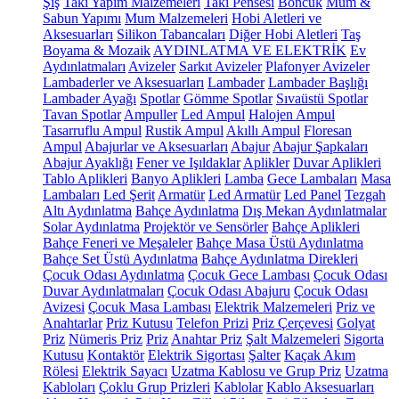
Şiş
Takı Yapım Malzemeleri
Takı Pensesi
Boncuk
Mum &
Sabun Yapımı
Mum Malzemeleri
Hobi Aletleri ve
Aksesuarları
Silikon Tabancaları
Diğer Hobi Aletleri
Taş
Boyama & Mozaik
AYDINLATMA VE ELEKTRİK
Ev
Aydınlatmaları
Avizeler
Sarkıt Avizeler
Plafonyer Avizeler
Lambaderler ve Aksesuarları
Lambader
Lambader Başlığı
Lambader Ayağı
Spotlar
Gömme Spotlar
Sıvaüstü Spotlar
Tavan Spotlar
Ampuller
Led Ampul
Halojen Ampul
Tasarruflu Ampul
Rustik Ampul
Akıllı Ampul
Floresan
Ampul
Abajurlar ve Aksesuarları
Abajur
Abajur Şapkaları
Abajur Ayaklığı
Fener ve Işıldaklar
Aplikler
Duvar Aplikleri
Tablo Aplikleri
Banyo Aplikleri
Lamba
Gece Lambaları
Masa
Lambaları
Led Şerit
Armatür
Led Armatür
Led Panel
Tezgah
Altı Aydınlatma
Bahçe Aydınlatma
Dış Mekan Aydınlatmalar
Solar Aydınlatma
Projektör ve Sensörler
Bahçe Aplikleri
Bahçe Feneri ve Meşaleler
Bahçe Masa Üstü Aydınlatma
Bahçe Set Üstü Aydınlatma
Bahçe Aydınlatma Direkleri
Çocuk Odası Aydınlatma
Çocuk Gece Lambası
Çocuk Odası
Duvar Aydınlatmaları
Çocuk Odası Abajuru
Çocuk Odası
Avizesi
Çocuk Masa Lambası
Elektrik Malzemeleri
Priz ve
Anahtarlar
Priz Kutusu
Telefon Prizi
Priz Çerçevesi
Golyat
Priz
Nümeris Priz
Priz
Anahtar Priz
Şalt Malzemeleri
Sigorta
Kutusu
Kontaktör
Elektrik Sigortası
Şalter
Kaçak Akım
Rölesi
Elektrik Sayacı
Uzatma Kablosu ve Grup Priz
Uzatma
Kabloları
Çoklu Grup Prizleri
Kablolar
Kablo Aksesuarları