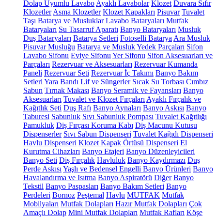
Dolap Uyumlu Lavabo
Ayaklı Lavabolar
Klozet
Duvara Sıfır
Klozetler
Asma Klozetler
Klozet Kapakları
Pisuvar
Tuvalet
Taşı
Batarya ve Musluklar
Lavabo Bataryaları
Mutfak
Bataryaları
Su Tasarruf Aparatı
Banyo Bataryaları
Musluk
Duş Bataryaları
Batarya Setleri
Fotoselli Batarya
Ara Musluk
Pisuvar Musluğu
Batarya ve Musluk Yedek Parçaları
Sifon
Lavabo Sifonu
Eviye Sifonu
Yer Sifonu
Sifon Aksesuarları ve
Parçaları
Rezervuar ve Aksesuarları
Rezervuar Kumanda
Paneli
Rezervuar Seti
Rezervuar İç Takımı
Banyo Bakım
Setleri
Yara Bandı
Lif ve Süngerler
Sıcak Su Torbası
Cımbız
Sabun
Tırnak Makası
Banyo Seramik ve Fayansları
Banyo
Aksesuarları
Tuvalet ve Klozet Fırçaları
Ayaklı Fırçalık ve
Kağıtlık Seti
Duş Rafı
Banyo Aynaları
Banyo Askısı
Banyo
Taburesi
Sabunluk
Sıvı Sabunluk Pompası
Tuvalet Kağıtlığı
Pamukluk
Diş Fırçası Koruma Kabı
Diş Macunu Kutusu
Dispenserler
Sıvı Sabun Dispenseri
Tuvalet Kağıdı Dispenseri
Havlu Dispenseri
Klozet Kapak Örtüsü Dispenseri
El
Kurutma Cihazları
Banyo Etajeri
Banyo Düzenleyicileri
Banyo Seti
Diş Fırçalık
Havluluk
Banyo Kaydırmazı
Duş
Perde Askısı
Yaşlı ve Bedensel Engelli Banyo Ürünleri
Banyo
Havalandırma ve Isıtma
Banyo Aspiratörü
Diğer
Banyo
Tekstil
Banyo Paspasları
Banyo Bakım Setleri
Banyo
Perdeleri
Bornoz
Peştemal
Havlu
MUTFAK
Mutfak
Mobilyaları
Mutfak Dolapları
Hazır Mutfak Dolapları
Çok
Amaçlı Dolap
Mini Mutfak Dolapları
Mutfak Rafları
Köşe