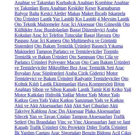
Anahtar ve Takımları
Kurbağcık Anahtarı
Kombine Anahtar
ve Takımları
Boru Anahtarı
Keskiler
Keser
Kargaburun
Balyoz
Balta
Kesici Aletler
Makas
Maket Bıçağı
Iskarpela
Oto Ürünleri
Lastik
Yaz Lastiği
Kış Lastiği
4 Mevsim Lastik
Oto Teknik Malzemeler
Araç İçi Aksesuar
Oto Güneşlik
Oto
Küllükler
Araç Buzdolapları
Bagaj Düzenleyici
Araba
Kokuları
Araç İçi Telefon Tutucular
Bagaj Havuzu
Oto
Paspası
Araç İçi Kamera
Oto Multimedya ve Görüntü
Sistemleri
Oto Bakım Temizlik Ürünleri
Basınçlı Yıkama
Makineleri
Tampon Parlatıcı ve Temizleyiciler
Torpido
Temizlik ve Bakım Ürünleri
Oto Şampuan
Oto Cila ve
Parlatıcı Ürünleri
Polyester Macun
Oto Cam Bakım Ürünleri
ve Temizleyiciler
Mikrofiber Bez
Araç Temizlik Seti
Araç
Boyaları
Araç Süpürgeleri
Araba Çizik Giderici
Motor
Temizleyici ve Bakım Ürünleri
Radyatör Temizleyiciler
Oto
Koltuk Kılıfı
Lastik Ekipmanları
Hava Kompresörü
Bijon
Anahtarı
Sibop ve Sibop Kapağı
Lastik Tamir Kiti
Kriko
Yağ
Motor Katkıları
Hidrolik Yağlar
Motor Yağı
Motor Yağı
Katkısı
Gres Yağı
Yakıt Katkısı
Şanzıman Yağı ve Katkısı
Akü ve Akü Aksesuarları
Akü
Akü Şarj Cihazları
Akü
Takviye Kablosu
Araç Dış Aksesuar
Plaka Aksesuarları
Silecek
Yan ve Tavan Çıtaları
Tampon Aksesuarları
Trafik
Setleri
Oto Brandaları
Vinç ve Vinç Aksesuarları
Jant ve Jant
Kapağı
Trafik Ürünleri
Oto Projektör
Diğer Trafik Ürünleri
İlk Yardım Çantası
Araç Sigortaları
Benzin Bidonu
Acil Çıkış