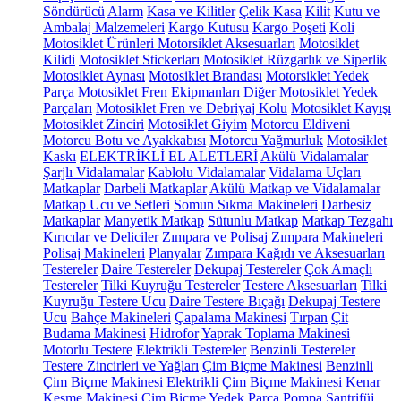
Söndürücü
Alarm
Kasa ve Kilitler
Çelik Kasa
Kilit
Kutu ve
Ambalaj Malzemeleri
Kargo Kutusu
Kargo Poşeti
Koli
Motosiklet Ürünleri
Motorsiklet Aksesuarları
Motosiklet
Kilidi
Motosiklet Stickerları
Motosiklet Rüzgarlık ve Siperlik
Motosiklet Aynası
Motosiklet Brandası
Motorsiklet Yedek
Parça
Motosiklet Fren Ekipmanları
Diğer Motosiklet Yedek
Parçaları
Motosiklet Fren ve Debriyaj Kolu
Motosiklet Kayışı
Motosiklet Zinciri
Motosiklet Giyim
Motorcu Eldiveni
Motorcu Botu ve Ayakkabısı
Motorcu Yağmurluk
Motosiklet
Kaskı
ELEKTRİKLİ EL ALETLERİ
Akülü Vidalamalar
Şarjlı Vidalamalar
Kablolu Vidalamalar
Vidalama Uçları
Matkaplar
Darbeli Matkaplar
Akülü Matkap ve Vidalamalar
Matkap Ucu ve Setleri
Somun Sıkma Makineleri
Darbesiz
Matkaplar
Manyetik Matkap
Sütunlu Matkap
Matkap Tezgahı
Kırıcılar ve Deliciler
Zımpara ve Polisaj
Zımpara Makineleri
Polisaj Makineleri
Planyalar
Zımpara Kağıdı ve Aksesuarları
Testereler
Daire Testereler
Dekupaj Testereler
Çok Amaçlı
Testereler
Tilki Kuyruğu Testereler
Testere Aksesuarları
Tilki
Kuyruğu Testere Ucu
Daire Testere Bıçağı
Dekupaj Testere
Ucu
Bahçe Makineleri
Çapalama Makinesi
Tırpan
Çit
Budama Makinesi
Hidrofor
Yaprak Toplama Makinesi
Motorlu Testere
Elektrikli Testereler
Benzinli Testereler
Testere Zincirleri ve Yağları
Çim Biçme Makinesi
Benzinli
Çim Biçme Makinesi
Elektrikli Çim Biçme Makinesi
Kenar
Kesme Makinesi
Çim Biçme Yedek Parça
Pompa
Santrifüj