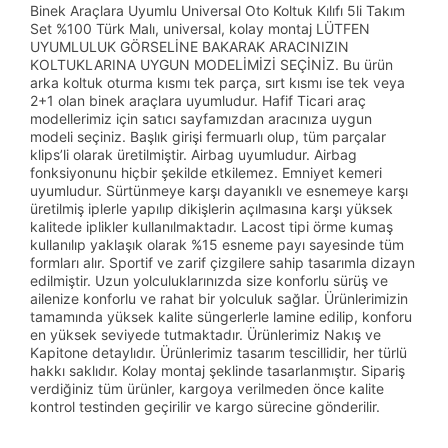
Binek Araçlara Uyumlu Universal Oto Koltuk Kılıfı 5li Takım
Set %100 Türk Malı, universal, kolay montaj LÜTFEN
UYUMLULUK GÖRSELİNE BAKARAK ARACINIZIN
KOLTUKLARINA UYGUN MODELİMİZİ SEÇİNİZ. Bu ürün
arka koltuk oturma kısmı tek parça, sırt kısmı ise tek veya
2+1 olan binek araçlara uyumludur. Hafif Ticari araç
modellerimiz için satıcı sayfamızdan aracınıza uygun
modeli seçiniz. Başlık girişi fermuarlı olup, tüm parçalar
klips’li olarak üretilmiştir. Airbag uyumludur. Airbag
fonksiyonunu hiçbir şekilde etkilemez. Emniyet kemeri
uyumludur. Sürtünmeye karşı dayanıklı ve esnemeye karşı
üretilmiş iplerle yapılıp dikişlerin açılmasına karşı yüksek
kalitede iplikler kullanılmaktadır. Lacost tipi örme kumaş
kullanılıp yaklaşık olarak %15 esneme payı sayesinde tüm
formları alır. Sportif ve zarif çizgilere sahip tasarımla dizayn
edilmiştir. Uzun yolculuklarınızda size konforlu sürüş ve
ailenize konforlu ve rahat bir yolculuk sağlar. Ürünlerimizin
tamamında yüksek kalite süngerlerle lamine edilip, konforu
en yüksek seviyede tutmaktadır. Ürünlerimiz Nakış ve
Kapitone detaylıdır. Ürünlerimiz tasarım tescillidir, her türlü
hakkı saklıdır. Kolay montaj şeklinde tasarlanmıştır. Sipariş
verdiğiniz tüm ürünler, kargoya verilmeden önce kalite
kontrol testinden geçirilir ve kargo sürecine gönderilir.