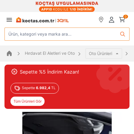
0
Ürün, kategori veya marka ara...
Hırdavat El Aletleri ve Oto
Oto Ürünleri
Sepette %5 İndirim Kazan!
Sepette
6.982,4
TL
Tüm Ürünleri Gör