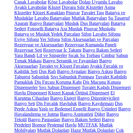
Çanak Lavabolar
Köşe Lavabolar
Dolap Uyumlu Lavabo
Ayaklı Lavabolar
Klozet
Duvara Sıfır Klozetler
Asma
Klozetler
Klozet Kapakları
Pisuvar
Tuvalet Taşı
Batarya ve
Musluklar
Lavabo Bataryaları
Mutfak Bataryaları
Su Tasarruf
Aparatı
Banyo Bataryaları
Musluk
Duş Bataryaları
Batarya
Setleri
Fotoselli Batarya
Ara Musluk
Pisuvar Musluğu
Batarya ve Musluk Yedek Parçaları
Sifon
Lavabo Sifonu
Eviye Sifonu
Yer Sifonu
Sifon Aksesuarları ve Parçaları
Rezervuar ve Aksesuarları
Rezervuar Kumanda Paneli
Rezervuar Seti
Rezervuar İç Takımı
Banyo Bakım Setleri
Yara Bandı
Lif ve Süngerler
Sıcak Su Torbası
Cımbız
Sabun
Tırnak Makası
Banyo Seramik ve Fayansları
Banyo
Aksesuarları
Tuvalet ve Klozet Fırçaları
Ayaklı Fırçalık ve
Kağıtlık Seti
Duş Rafı
Banyo Aynaları
Banyo Askısı
Banyo
Taburesi
Sabunluk
Sıvı Sabunluk Pompası
Tuvalet Kağıtlığı
Pamukluk
Diş Fırçası Koruma Kabı
Diş Macunu Kutusu
Dispenserler
Sıvı Sabun Dispenseri
Tuvalet Kağıdı Dispenseri
Havlu Dispenseri
Klozet Kapak Örtüsü Dispenseri
El
Kurutma Cihazları
Banyo Etajeri
Banyo Düzenleyicileri
Banyo Seti
Diş Fırçalık
Havluluk
Banyo Kaydırmazı
Duş
Perde Askısı
Yaşlı ve Bedensel Engelli Banyo Ürünleri
Banyo
Havalandırma ve Isıtma
Banyo Aspiratörü
Diğer
Banyo
Tekstil
Banyo Paspasları
Banyo Bakım Setleri
Banyo
Perdeleri
Bornoz
Peştemal
Havlu
MUTFAK
Mutfak
Mobilyaları
Mutfak Dolapları
Hazır Mutfak Dolapları
Çok