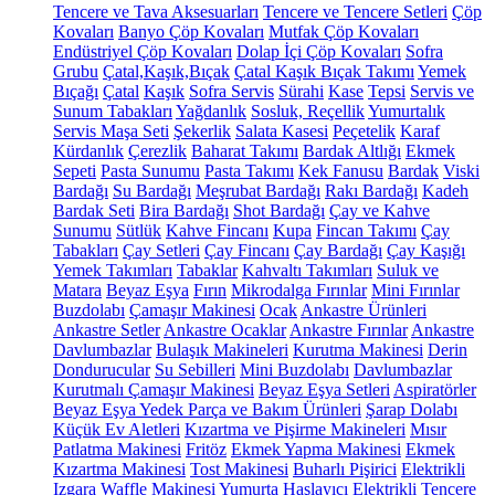
Tencere ve Tava Aksesuarları
Tencere ve Tencere Setleri
Çöp
Kovaları
Banyo Çöp Kovaları
Mutfak Çöp Kovaları
Endüstriyel Çöp Kovaları
Dolap İçi Çöp Kovaları
Sofra
Grubu
Çatal,Kaşık,Bıçak
Çatal Kaşık Bıçak Takımı
Yemek
Bıçağı
Çatal
Kaşık
Sofra Servis
Sürahi
Kase
Tepsi
Servis ve
Sunum Tabakları
Yağdanlık
Sosluk, Reçellik
Yumurtalık
Servis Maşa Seti
Şekerlik
Salata Kasesi
Peçetelik
Karaf
Kürdanlık
Çerezlik
Baharat Takımı
Bardak Altlığı
Ekmek
Sepeti
Pasta Sunumu
Pasta Takımı
Kek Fanusu
Bardak
Viski
Bardağı
Su Bardağı
Meşrubat Bardağı
Rakı Bardağı
Kadeh
Bardak Seti
Bira Bardağı
Shot Bardağı
Çay ve Kahve
Sunumu
Sütlük
Kahve Fincanı
Kupa
Fincan Takımı
Çay
Tabakları
Çay Setleri
Çay Fincanı
Çay Bardağı
Çay Kaşığı
Yemek Takımları
Tabaklar
Kahvaltı Takımları
Suluk ve
Matara
Beyaz Eşya
Fırın
Mikrodalga Fırınlar
Mini Fırınlar
Buzdolabı
Çamaşır Makinesi
Ocak
Ankastre Ürünleri
Ankastre Setler
Ankastre Ocaklar
Ankastre Fırınlar
Ankastre
Davlumbazlar
Bulaşık Makineleri
Kurutma Makinesi
Derin
Dondurucular
Su Sebilleri
Mini Buzdolabı
Davlumbazlar
Kurutmalı Çamaşır Makinesi
Beyaz Eşya Setleri
Aspiratörler
Beyaz Eşya Yedek Parça ve Bakım Ürünleri
Şarap Dolabı
Küçük Ev Aletleri
Kızartma ve Pişirme Makineleri
Mısır
Patlatma Makinesi
Fritöz
Ekmek Yapma Makinesi
Ekmek
Kızartma Makinesi
Tost Makinesi
Buharlı Pişirici
Elektrikli
Izgara
Waffle Makinesi
Yumurta Haşlayıcı
Elektrikli Tencere