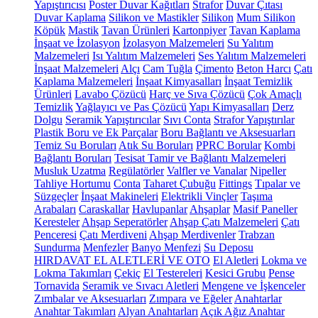
Yapıştırıcısı
Poster Duvar Kağıtları
Strafor
Duvar Çıtası
Duvar Kaplama
Silikon ve Mastikler
Silikon
Mum Silikon
Köpük
Mastik
Tavan Ürünleri
Kartonpiyer
Tavan Kaplama
İnşaat ve İzolasyon
İzolasyon Malzemeleri
Su Yalıtım
Malzemeleri
Isı Yalıtım Malzemeleri
Ses Yalıtım Malzemeleri
İnşaat Malzemeleri
Alçı
Cam Tuğla
Çimento
Beton Harcı
Çatı
Kaplama Malzemeleri
İnşaat Kimyasalları
İnşaat Temizlik
Ürünleri
Lavabo Çözücü
Harç ve Sıva Çözücü
Çok Amaçlı
Temizlik
Yağlayıcı ve Pas Çözücü
Yapı Kimyasalları
Derz
Dolgu
Seramik Yapıştırıcılar
Sıvı Conta
Strafor Yapıştırılar
Plastik Boru ve Ek Parçalar
Boru Bağlantı ve Aksesuarları
Temiz Su Boruları
Atık Su Boruları
PPRC Borular
Kombi
Bağlantı Boruları
Tesisat Tamir ve Bağlantı Malzemeleri
Musluk Uzatma
Regülatörler
Valfler ve Vanalar
Nipeller
Tahliye Hortumu
Conta
Taharet Çubuğu
Fittings
Tıpalar ve
Süzgeçler
İnşaat Makineleri
Elektrikli Vinçler
Taşıma
Arabaları
Caraskallar
Havlupanlar
Ahşaplar
Masif Paneller
Keresteler
Ahşap Seperatörler
Ahşap Çatı Malzemeleri
Çatı
Penceresi
Çatı Merdiveni
Ahşap Merdivenler
Trabzan
Sundurma
Menfezler
Banyo Menfezi
Su Deposu
HIRDAVAT EL ALETLERİ VE OTO
El Aletleri
Lokma ve
Lokma Takımları
Çekiç
El Testereleri
Kesici Grubu
Pense
Tornavida
Seramik ve Sıvacı Aletleri
Mengene ve İşkenceler
Zımbalar ve Aksesuarları
Zımpara ve Eğeler
Anahtarlar
Anahtar Takımları
Alyan Anahtarları
Açık Ağız Anahtar