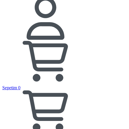
Sepetim
0