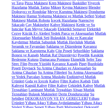
ve Tava
Pizza Makinesi
Krep Makinesi
Basküller
Yiyecek
Hazırlama
Mutfak Tartısı
Mikser
Kıyma Makinesi
Blender
Doğrayıcı ve Rondolar
Meyve Kurutma Makinesi
Dondurma
Makinesi
Hamur Yoğurma Makinesi ve Mutfak Şefleri
Yoğurt
Makinesi
Mutfak Robotu
İçecek Hazırlama
Narenciye
Sıkacağı
Çay Makineleri
Kahve Makinesi
Kettle ve Su
Isıtıcılar
Katı Meyve Sıkacağı
Elektrikli Semaver
Elektrikli
Cezve
Küçük Ev Aletleri Yedek Parça ve Aksesuarları
Mutfak
Aksesuarları
Mutfak Seti
Bulaşıklık
Askı ve Kancalar
Kaydırmaz
Mutfak Sabunluk
Mutfak Havluluk
Mutfak
Seramik ve Fayansları
Saklama ve Düzenleme
Kavanoz
Saklama ve Karıştırma Kabı
Çöp Poşeti
Sebzelikler
Saklama
Bonesi ve Kapağı
Mutfak Raf Düzenleyici
Poşetlik
Kaşıklık
Beslenme Kutusu
Damacana Pompası
Ekmeklik
Sefer Tası
Streç Film
Peçete Yüzüğü
Kavanoz Kapağı
Pipet
Buzdolabı
Poşeti
Doypack
Su Arıtma Cihazları ve Aksesuarları
Su
Arıtma Cihazları
Su Arıtma Filtreleri
Su Arıtma Aksesuarları
ve Yedek Parçaları
Arıtma Musluğu
Endüstriyel Mutfak
Ürünleri
Gıda ve İçecek
Kahve
Filtre Kahve Kağıdı
Türk
Kahvesi
Kapsül Kahve
Filtre Kahve
Çekirdek Kahve
Mutfak
Tezgahları
Laminant Mutfak Tezgahları
Ahşap Mutfak
Tezgahları
Bulaşık Makineleri
Derin Dondurucular
Su
Sebilleri
DEKORASYON VE EV GEREÇLERİ
Yılbaşı
Ürünleri
Yılbaşı Ağacı
Yılbaşı Aydınlatmaları
Yılbaşı Ağacı
Süsleri
Yılbaşı Sepeti
Yılbaşı Parti Malzemeleri
Dekoratif