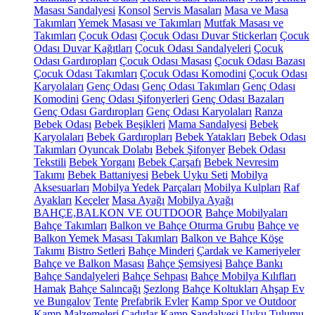
Masası Sandalyesi
Konsol
Servis Masaları
Masa ve Masa
Takımları
Yemek Masası ve Takımları
Mutfak Masası ve
Takımları
Çocuk Odası
Çocuk Odası Duvar Stickerları
Çocuk
Odası Duvar Kağıtları
Çocuk Odası Sandalyeleri
Çocuk
Odası Gardıropları
Çocuk Odası Masası
Çocuk Odası Bazası
Çocuk Odası Takımları
Çocuk Odası Komodini
Çocuk Odası
Karyolaları
Genç Odası
Genç Odası Takımları
Genç Odası
Komodini
Genç Odası Şifonyerleri
Genç Odası Bazaları
Genç Odası Gardıropları
Genç Odası Karyolaları
Ranza
Bebek Odası
Bebek Beşikleri
Mama Sandalyesi
Bebek
Karyolaları
Bebek Gardıropları
Bebek Yatakları
Bebek Odası
Takımları
Oyuncak Dolabı
Bebek Şifonyer
Bebek Odası
Tekstili
Bebek Yorganı
Bebek Çarşafı
Bebek Nevresim
Takımı
Bebek Battaniyesi
Bebek Uyku Seti
Mobilya
Aksesuarları
Mobilya Yedek Parçaları
Mobilya Kulpları
Raf
Ayakları
Keçeler
Masa Ayağı
Mobilya Ayağı
BAHÇE,BALKON VE OUTDOOR
Bahçe Mobilyaları
Bahçe Takımları
Balkon ve Bahçe Oturma Grubu
Bahçe ve
Balkon Yemek Masası Takımları
Balkon ve Bahçe Köşe
Takımı
Bistro Setleri
Bahçe Minderi
Çardak ve Kameriyeler
Bahçe ve Balkon Masası
Bahçe Şemsiyesi
Bahçe Bankı
Bahçe Sandalyeleri
Bahçe Sehpası
Bahçe Mobilya Kılıfları
Hamak
Bahçe Salıncağı
Şezlong
Bahçe Koltukları
Ahşap Ev
ve Bungalov
Tente
Prefabrik Evler
Kamp Spor ve Outdoor
Kamp Malzemeleri
Çadırlar
Kamp Sandalyesi
Uyku Tulumu