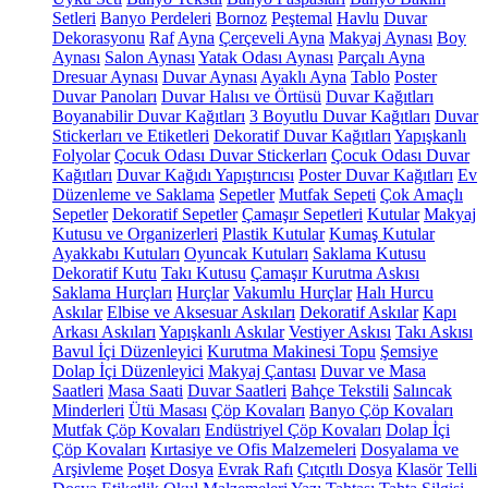
Setleri
Banyo Perdeleri
Bornoz
Peştemal
Havlu
Duvar
Dekorasyonu
Raf
Ayna
Çerçeveli Ayna
Makyaj Aynası
Boy
Aynası
Salon Aynası
Yatak Odası Aynası
Parçalı Ayna
Dresuar Aynası
Duvar Aynası
Ayaklı Ayna
Tablo
Poster
Duvar Panoları
Duvar Halısı ve Örtüsü
Duvar Kağıtları
Boyanabilir Duvar Kağıtları
3 Boyutlu Duvar Kağıtları
Duvar
Stickerları ve Etiketleri
Dekoratif Duvar Kağıtları
Yapışkanlı
Folyolar
Çocuk Odası Duvar Stickerları
Çocuk Odası Duvar
Kağıtları
Duvar Kağıdı Yapıştırıcısı
Poster Duvar Kağıtları
Ev
Düzenleme ve Saklama
Sepetler
Mutfak Sepeti
Çok Amaçlı
Sepetler
Dekoratif Sepetler
Çamaşır Sepetleri
Kutular
Makyaj
Kutusu ve Organizerleri
Plastik Kutular
Kumaş Kutular
Ayakkabı Kutuları
Oyuncak Kutuları
Saklama Kutusu
Dekoratif Kutu
Takı Kutusu
Çamaşır Kurutma Askısı
Saklama Hurçları
Hurçlar
Vakumlu Hurçlar
Halı Hurcu
Askılar
Elbise ve Aksesuar Askıları
Dekoratif Askılar
Kapı
Arkası Askıları
Yapışkanlı Askılar
Vestiyer Askısı
Takı Askısı
Bavul İçi Düzenleyici
Kurutma Makinesi Topu
Şemsiye
Dolap İçi Düzenleyici
Makyaj Çantası
Duvar ve Masa
Saatleri
Masa Saati
Duvar Saatleri
Bahçe Tekstili
Salıncak
Minderleri
Ütü Masası
Çöp Kovaları
Banyo Çöp Kovaları
Mutfak Çöp Kovaları
Endüstriyel Çöp Kovaları
Dolap İçi
Çöp Kovaları
Kırtasiye ve Ofis Malzemeleri
Dosyalama ve
Arşivleme
Poşet Dosya
Evrak Rafı
Çıtçıtlı Dosya
Klasör
Telli