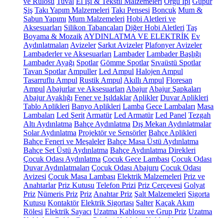
ve Rulosu
Tuval
El İşi & Tekstil Malzemeleri
Örgü İpi
Güpür
Şiş
Takı Yapım Malzemeleri
Takı Pensesi
Boncuk
Mum &
Sabun Yapımı
Mum Malzemeleri
Hobi Aletleri ve
Aksesuarları
Silikon Tabancaları
Diğer Hobi Aletleri
Taş
Boyama & Mozaik
AYDINLATMA VE ELEKTRİK
Ev
Aydınlatmaları
Avizeler
Sarkıt Avizeler
Plafonyer Avizeler
Lambaderler ve Aksesuarları
Lambader
Lambader Başlığı
Lambader Ayağı
Spotlar
Gömme Spotlar
Sıvaüstü Spotlar
Tavan Spotlar
Ampuller
Led Ampul
Halojen Ampul
Tasarruflu Ampul
Rustik Ampul
Akıllı Ampul
Floresan
Ampul
Abajurlar ve Aksesuarları
Abajur
Abajur Şapkaları
Abajur Ayaklığı
Fener ve Işıldaklar
Aplikler
Duvar Aplikleri
Tablo Aplikleri
Banyo Aplikleri
Lamba
Gece Lambaları
Masa
Lambaları
Led Şerit
Armatür
Led Armatür
Led Panel
Tezgah
Altı Aydınlatma
Bahçe Aydınlatma
Dış Mekan Aydınlatmalar
Solar Aydınlatma
Projektör ve Sensörler
Bahçe Aplikleri
Bahçe Feneri ve Meşaleler
Bahçe Masa Üstü Aydınlatma
Bahçe Set Üstü Aydınlatma
Bahçe Aydınlatma Direkleri
Çocuk Odası Aydınlatma
Çocuk Gece Lambası
Çocuk Odası
Duvar Aydınlatmaları
Çocuk Odası Abajuru
Çocuk Odası
Avizesi
Çocuk Masa Lambası
Elektrik Malzemeleri
Priz ve
Anahtarlar
Priz Kutusu
Telefon Prizi
Priz Çerçevesi
Golyat
Priz
Nümeris Priz
Priz
Anahtar Priz
Şalt Malzemeleri
Sigorta
Kutusu
Kontaktör
Elektrik Sigortası
Şalter
Kaçak Akım
Rölesi
Elektrik Sayacı
Uzatma Kablosu ve Grup Priz
Uzatma