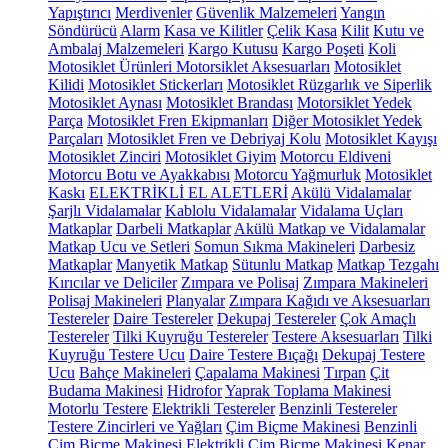
Yapıştırıcı
Merdivenler
Güvenlik Malzemeleri
Yangın
Söndürücü
Alarm
Kasa ve Kilitler
Çelik Kasa
Kilit
Kutu ve
Ambalaj Malzemeleri
Kargo Kutusu
Kargo Poşeti
Koli
Motosiklet Ürünleri
Motorsiklet Aksesuarları
Motosiklet
Kilidi
Motosiklet Stickerları
Motosiklet Rüzgarlık ve Siperlik
Motosiklet Aynası
Motosiklet Brandası
Motorsiklet Yedek
Parça
Motosiklet Fren Ekipmanları
Diğer Motosiklet Yedek
Parçaları
Motosiklet Fren ve Debriyaj Kolu
Motosiklet Kayışı
Motosiklet Zinciri
Motosiklet Giyim
Motorcu Eldiveni
Motorcu Botu ve Ayakkabısı
Motorcu Yağmurluk
Motosiklet
Kaskı
ELEKTRİKLİ EL ALETLERİ
Akülü Vidalamalar
Şarjlı Vidalamalar
Kablolu Vidalamalar
Vidalama Uçları
Matkaplar
Darbeli Matkaplar
Akülü Matkap ve Vidalamalar
Matkap Ucu ve Setleri
Somun Sıkma Makineleri
Darbesiz
Matkaplar
Manyetik Matkap
Sütunlu Matkap
Matkap Tezgahı
Kırıcılar ve Deliciler
Zımpara ve Polisaj
Zımpara Makineleri
Polisaj Makineleri
Planyalar
Zımpara Kağıdı ve Aksesuarları
Testereler
Daire Testereler
Dekupaj Testereler
Çok Amaçlı
Testereler
Tilki Kuyruğu Testereler
Testere Aksesuarları
Tilki
Kuyruğu Testere Ucu
Daire Testere Bıçağı
Dekupaj Testere
Ucu
Bahçe Makineleri
Çapalama Makinesi
Tırpan
Çit
Budama Makinesi
Hidrofor
Yaprak Toplama Makinesi
Motorlu Testere
Elektrikli Testereler
Benzinli Testereler
Testere Zincirleri ve Yağları
Çim Biçme Makinesi
Benzinli
Çim Biçme Makinesi
Elektrikli Çim Biçme Makinesi
Kenar