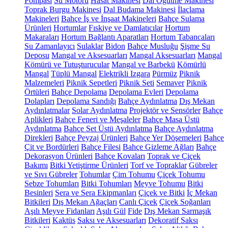
Pompası
Su Motoru
Hasat Makinesi
Dal Öğütme Makinesi
Toprak Burgu Makinesi
Dal Budama Makinesi
İlaçlama
Makineleri
Bahçe İş ve İnşaat Makineleri
Bahçe Sulama
Ürünleri
Hortumlar
Fıskiye ve Damlatıcılar
Hortum
Makaraları
Hortum Bağlantı Aparatları
Hortum Tabancaları
Su Zamanlayıcı
Sulaklar
Bidon
Bahçe Musluğu
Şişme Su
Deposu
Mangal ve Aksesuarları
Mangal Aksesuarları
Mangal
Kömürü ve Tutuşturucular
Mangal ve Barbekü
Kömürlü
Mangal
Tüplü Mangal
Elektrikli Izgara
Pürmüz
Piknik
Malzemeleri
Piknik Sepetleri
Piknik Seti
Semaver
Piknik
Örtüleri
Bahçe Depolama
Depolama Evleri
Depolama
Dolapları
Depolama Sandığı
Bahçe Aydınlatma
Dış Mekan
Aydınlatmalar
Solar Aydınlatma
Projektör ve Sensörler
Bahçe
Aplikleri
Bahçe Feneri ve Meşaleler
Bahçe Masa Üstü
Aydınlatma
Bahçe Set Üstü Aydınlatma
Bahçe Aydınlatma
Direkleri
Bahçe Peyzaj Ürünleri
Bahçe Yer Döşemeleri
Bahçe
Çit ve Bordürleri
Bahçe Filesi
Bahçe Gizleme Ağları
Bahçe
Dekorasyon Ürünleri
Bahçe Kovaları
Toprak ve Çiçek
Bakımı
Bitki Yetiştirme Ürünleri
Torf ve Topraklar
Gübreler
ve Sıvı Gübreler
Tohumlar
Çim Tohumu
Çiçek Tohumu
Sebze Tohumları
Bitki Tohumları
Meyve Tohumu
Bitki
Besinleri
Sera ve Sera Ekipmanları
Çiçek ve Bitki
İç Mekan
Bitkileri
Dış Mekan Ağaçları
Canlı Çiçek
Çiçek Soğanları
Aşılı Meyve Fidanları
Aşılı Gül
Fide
Dış Mekan Sarmaşık
Bitkileri
Kaktüs
Saksı ve Aksesuarları
Dekoratif Saksı