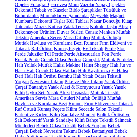
Objeler
Fotoğraf Çerçevesi
Mum
Vazolar
Yapay Çiçekler
Dekoratif Tabak ve Kaseler
Biblo
Şaraplıklar
Tütsülük ve
Buhurdanlık
Mumluklar ve Şamdanlar
Meyvelik
Magnet
Kumbara
Dekoratif Taşlar
Kül Tablası
Nazar Boncuğu
Kitap
Tutucular
Müzik Kutusu
Yatak Tepsisi
Kokulu Taşlar
Ahşap
Dekorasyon Ürünleri
Duvar Süsleri
Cansız Manken
Mutfak
Tekstili
Amerikan Servis
Masa Örtüleri
Mutfak Önlüğü
Mutfak Havlusu ve Kurulama Bezi
Runner
Fırın Eldiveni ve
Tutacak
Raf Örtüsü
Kumaş Peçete
Ev Tekstili
Perde
Stor
Perde
Jaluziler
Tül Perde
Perde Aksesuarları
Fon Perde
Rustik Perde
Çocuk Odası Perdesi
Güneşlik
Mutfak Perdeleri
Halı
Yolluk
Mutfak Halısı
Makine Halısı
Shaggy Halı
Jüt ve
Hasır Halı
Çocuk Odası Halıları
Halı Kaydırmazı
El Halısı
Deri Halı
Halı Örtüsü
Bambu Halı
Yatak Odası Tekstili
Yorgan
Nevresim Takımı
Pike ve Pike Takımı
Yatak Örtüsü
Çarşaf
Battaniye
Yatak Alezi & Koruyucusu
Yastık
Yastık
Kılıfı
Uyku Seti
Yastık Alezi
Paspaslar
Mutfak Tekstili
Amerikan Servis
Masa Örtüleri
Mutfak Önlüğü
Mutfak
Havlusu ve Kurulama Bezi
Runner
Fırın Eldiveni ve Tutacak
Raf Örtüsü
Kumaş Peçete
Kilim
Seccade
Salon Tekstili
Kırlent ve Kırlent Kılıfı
Sandalye Minderi
Koltuk Örtüsü ve
Şalı
Dekoratif Yastık
Sandalye Kılıfı
Bahçe Tekstili
Salıncak
Minderleri
Bebek Odası Tekstili
Bebek Yorganı
Bebek
Çarşafı
Bebek Nevresim Takımı
Bebek Battaniyesi
Bebek
Uyku Seti
Banyo Tekstil
Banyo Paspasları
Banyo Bakım