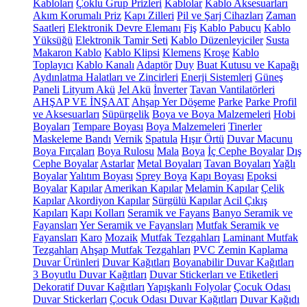
Kabloları
Çoklu Grup Prizleri
Kablolar
Kablo Aksesuarları
Akım Korumalı Priz
Kapı Zilleri
Pil ve Şarj Cihazları
Zaman
Saatleri
Elektronik Devre Elemanı
Fiş
Kablo Pabucu
Kablo
Yüksüğü
Elektronik Tamir Seti
Kablo Düzenleyiciler
Susta
Makaron Kablo
Kablo Klipsi
Klemens
Kroşe
Kablo
Toplayıcı
Kablo Kanalı
Adaptör
Duy
Buat Kutusu ve Kapağı
Aydınlatma Halatları ve Zincirleri
Enerji Sistemleri
Güneş
Paneli
Lityum Akü
Jel Akü
İnverter
Tavan Vantilatörleri
AHŞAP VE İNŞAAT
Ahşap Yer Döşeme
Parke
Parke Profil
ve Aksesuarları
Süpürgelik
Boya ve Boya Malzemeleri
Hobi
Boyaları
Tempare Boyası
Boya Malzemeleri
Tinerler
Maskeleme Bandı
Vernik
Spatula
Hışır Örtü
Duvar Macunu
Boya Fırçaları
Boya Rulosu
Mala
Boya
İç Cephe Boyalar
Dış
Cephe Boyalar
Astarlar
Metal Boyaları
Tavan Boyaları
Yağlı
Boyalar
Yalıtım Boyası
Sprey Boya
Kapı Boyası
Epoksi
Boyalar
Kapılar
Amerikan Kapılar
Melamin Kapılar
Çelik
Kapılar
Akordiyon Kapılar
Sürgülü Kapılar
Acil Çıkış
Kapıları
Kapı Kolları
Seramik ve Fayans
Banyo Seramik ve
Fayansları
Yer Seramik ve Fayansları
Mutfak Seramik ve
Fayansları
Karo
Mozaik
Mutfak Tezgahları
Laminant Mutfak
Tezgahları
Ahşap Mutfak Tezgahları
PVC Zemin Kaplama
Duvar Ürünleri
Duvar Kağıtları
Boyanabilir Duvar Kağıtları
3 Boyutlu Duvar Kağıtları
Duvar Stickerları ve Etiketleri
Dekoratif Duvar Kağıtları
Yapışkanlı Folyolar
Çocuk Odası
Duvar Stickerları
Çocuk Odası Duvar Kağıtları
Duvar Kağıdı