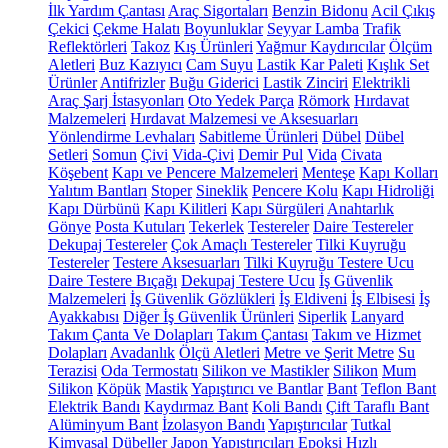
İlk Yardım Çantası
Araç Sigortaları
Benzin Bidonu
Acil Çıkış
Çekici
Çekme Halatı
Boyunluklar
Seyyar Lamba
Trafik
Reflektörleri
Takoz
Kış Ürünleri
Yağmur Kaydırıcılar
Ölçüm
Aletleri
Buz Kazıyıcı
Cam Suyu
Lastik Kar Paleti
Kışlık Set
Ürünler
Antifrizler
Buğu Giderici
Lastik Zinciri
Elektrikli
Araç Şarj İstasyonları
Oto Yedek Parça
Römork
Hırdavat
Malzemeleri
Hırdavat Malzemesi ve Aksesuarları
Yönlendirme Levhaları
Sabitleme Ürünleri
Dübel
Dübel
Setleri
Somun
Çivi
Vida-Çivi
Demir Pul
Vida
Civata
Köşebent
Kapı ve Pencere Malzemeleri
Menteşe
Kapı Kolları
Yalıtım Bantları
Stoper
Sineklik
Pencere Kolu
Kapı Hidroliği
Kapı Dürbünü
Kapı Kilitleri
Kapı Sürgüleri
Anahtarlık
Gönye
Posta Kutuları
Tekerlek
Testereler
Daire Testereler
Dekupaj Testereler
Çok Amaçlı Testereler
Tilki Kuyruğu
Testereler
Testere Aksesuarları
Tilki Kuyruğu Testere Ucu
Daire Testere Bıçağı
Dekupaj Testere Ucu
İş Güvenlik
Malzemeleri
İş Güvenlik Gözlükleri
İş Eldiveni
İş Elbisesi
İş
Ayakkabısı
Diğer İş Güvenlik Ürünleri
Siperlik
Lanyard
Takım Çanta Ve Dolapları
Takım Çantası
Takım ve Hizmet
Dolapları
Avadanlık
Ölçü Aletleri
Metre ve Şerit Metre
Su
Terazisi
Oda Termostatı
Silikon ve Mastikler
Silikon
Mum
Silikon
Köpük
Mastik
Yapıştırıcı ve Bantlar
Bant
Teflon Bant
Elektrik Bandı
Kaydırmaz Bant
Koli Bandı
Çift Taraflı Bant
Alüminyum Bant
İzolasyon Bandı
Yapıştırıcılar
Tutkal
Kimyasal Dübeller
Japon Yapıştırıcıları
Epoksi
Hızlı