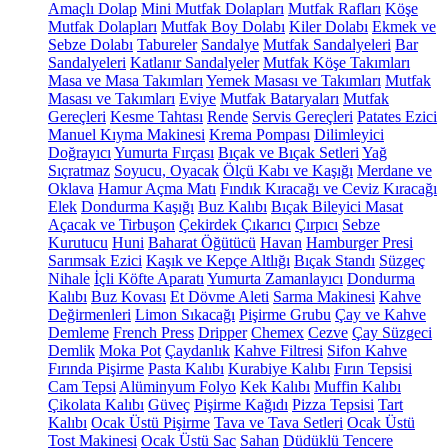
Amaçlı Dolap
Mini Mutfak Dolapları
Mutfak Rafları
Köşe
Mutfak Dolapları
Mutfak Boy Dolabı
Kiler Dolabı
Ekmek ve
Sebze Dolabı
Tabureler
Sandalye
Mutfak Sandalyeleri
Bar
Sandalyeleri
Katlanır Sandalyeler
Mutfak Köşe Takımları
Masa ve Masa Takımları
Yemek Masası ve Takımları
Mutfak
Masası ve Takımları
Eviye
Mutfak Bataryaları
Mutfak
Gereçleri
Kesme Tahtası
Rende
Servis Gereçleri
Patates Ezici
Manuel Kıyma Makinesi
Krema Pompası
Dilimleyici
Doğrayıcı
Yumurta Fırçası
Bıçak ve Bıçak Setleri
Yağ
Sıçratmaz
Soyucu, Oyacak
Ölçü Kabı ve Kaşığı
Merdane ve
Oklava
Hamur Açma Matı
Fındık Kıracağı ve Ceviz Kıracağı
Elek
Dondurma Kaşığı
Buz Kalıbı
Bıçak Bileyici Masat
Açacak ve Tirbuşon
Çekirdek Çıkarıcı
Çırpıcı
Sebze
Kurutucu
Huni
Baharat Öğütücü
Havan
Hamburger Presi
Sarımsak Ezici
Kaşık ve Kepçe Altlığı
Bıçak Standı
Süzgeç
Nihale
İçli Köfte Aparatı
Yumurta Zamanlayıcı
Dondurma
Kalıbı
Buz Kovası
Et Dövme Aleti
Sarma Makinesi
Kahve
Değirmenleri
Limon Sıkacağı
Pişirme Grubu
Çay ve Kahve
Demleme
French Press
Dripper
Chemex
Cezve
Çay Süzgeci
Demlik
Moka Pot
Çaydanlık
Kahve Filtresi
Sifon Kahve
Fırında Pişirme
Pasta Kalıbı
Kurabiye Kalıbı
Fırın Tepsisi
Cam Tepsi
Alüminyum Folyo
Kek Kalıbı
Muffin Kalıbı
Çikolata Kalıbı
Güveç
Pişirme Kağıdı
Pizza Tepsisi
Tart
Kalıbı
Ocak Üstü Pişirme
Tava ve Tava Setleri
Ocak Üstü
Tost Makinesi
Ocak Üstü Sac
Sahan
Düdüklü Tencere