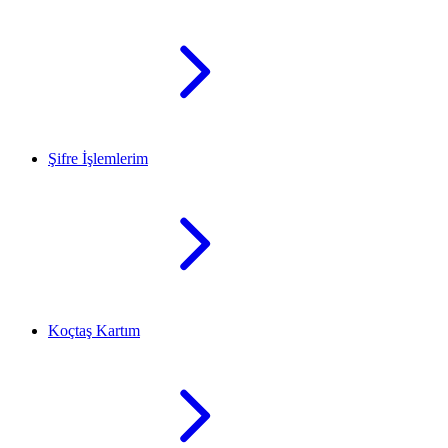
Şifre İşlemlerim
Koçtaş Kartım