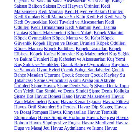
Çiçeklik ve Saksılık
Saksı Aksesuarları
Saksı Altlığı
Bahçe
Saksısı
Balkon Saksısı
Evcil Hayvan Ürünleri
Kedi
Malzemeleri
Kedi Maması
Kedi Hijyen ve Bakım Ürünleri
Kedi Kumları
Kedi Mama ve Su Kabı
Kedi Evi
Kedi Yatağı
Kedi Oyuncakları
Kedi Tuvaleti ve Aksesuarları
Kedi
Ödülleri
Kedi Tırmalaması
Kedi Vitamini
Kedi Taşıma
Çantası
Köpek Malzemeleri
Köpek Yatağı
Köpek Vitamini
Köpek Oyuncakları
Köpek Mama ve Su Kabı
Köpek
Güvenlik
Köpek Hijyen ve Bakım Ürünleri
Köpek Ödülleri
Köpek Maması
Köpek Kulübesi
Köpek Tasmaları
Köpek
Elbisesi
Köpek Kafesi
Kümesler
Kuş Malzemeleri
Kuş Sağlık
ve Bakım Ürünleri
Kuş Kafesleri ve Aksesuarları
Kuş Yemi
Kuş Suluk ve Yemlikleri
Çocuk Bahçe Oyuncakları
Kaydırak
ve Salıncak
Oyun Evleri
Çocuk Bahçe Sandalyeleri
Çocuk
Bahçe Masaları
Uçurtma
Çocuk Scooter
Çocuk Kaykay
Su
Tabancası
Şişme Oyuncaklar
Akülü Araba
Su Aktivite
Ürünleri
Şişme Havuz
Şişme Deniz Yatağı
Şişme Deniz Topu
Can Yeleği
Can Simidi ve Deniz Simidi
Şişme Deniz Kolluğu
Şişme Bot
Havuz Bonesi
Kano
Havuz Malzemeleri
Havuz
Yapı Malzemeleri
Nozul
Havuz Kenar Izgarası
Havuz Filtresi
Havuz Örtü Sistemleri
Su Perdesi
Havuz Dip Süzgeç
Havuz
ve Dozaj Pompası
Havuz Kimyasalları
Havuz Temizlik
Ekipmanları
Havuz Süpürge Hortumu
Havuz Kepçesi
Havuz
Robotu
Havuz Süpürgesi ve Fırçası
Havuz Merdiveni
Havuz
Duşu ve Masaj Jeti
Havuz Aydınlatma ve Isıtma
Havuz