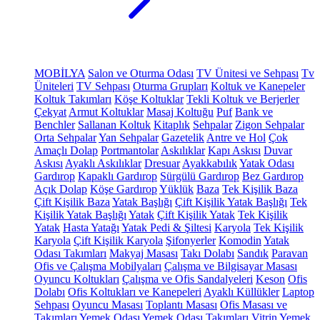
MOBİLYA
Salon ve Oturma Odası
TV Ünitesi ve Sehpası
Tv
Üniteleri
TV Sehpası
Oturma Grupları
Koltuk ve Kanepeler
Koltuk Takımları
Köşe Koltuklar
Tekli Koltuk ve Berjerler
Çekyat
Armut Koltuklar
Masaj Koltuğu
Puf
Bank ve
Benchler
Sallanan Koltuk
Kitaplık
Sehpalar
Zigon Sehpalar
Orta Sehpalar
Yan Sehpalar
Gazetelik
Antre ve Hol
Çok
Amaçlı Dolap
Portmantolar
Askılıklar
Kapı Askısı
Duvar
Askısı
Ayaklı Askılıklar
Dresuar
Ayakkabılık
Yatak Odası
Gardırop
Kapaklı Gardırop
Sürgülü Gardırop
Bez Gardırop
Açık Dolap
Köşe Gardırop
Yüklük
Baza
Tek Kişilik Baza
Çift Kişilik Baza
Yatak Başlığı
Çift Kişilik Yatak Başlığı
Tek
Kişilik Yatak Başlığı
Yatak
Çift Kişilik Yatak
Tek Kişilik
Yatak
Hasta Yatağı
Yatak Pedi & Şiltesi
Karyola
Tek Kişilik
Karyola
Çift Kişilik Karyola
Şifonyerler
Komodin
Yatak
Odası Takımları
Makyaj Masası
Takı Dolabı
Sandık
Paravan
Ofis ve Çalışma Mobilyaları
Çalışma ve Bilgisayar Masası
Oyuncu Koltukları
Çalışma ve Ofis Sandalyeleri
Keson
Ofis
Dolabı
Ofis Koltukları ve Kanepeleri
Ayaklı Küllükler
Laptop
Sehpası
Oyuncu Masası
Toplantı Masası
Ofis Masası ve
Takımları
Yemek Odası
Yemek Odası Takımları
Vitrin
Yemek