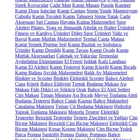
Sinek Kovucular
Çadır Matı
Kamp Masası
Pusula
Kampet
Kamp Duşu
Isıtıcılar
Kamp Çantası
Şişme Yastık
Magnezyum
Çubuğu
Kamp Tuvaleti
Kamp Taburesi
Şişme Yatak
Çadır
Aksesuarı
Sırt Çantası
Hayatta Kalma Malzemeleri
Spor
Aletleri
Pilates, Yoga ve Jimnastik
Ağırlık ve Halter Ürünleri
Fitness ve Kardiyo Ürünleri
Diğer Spor Ürünleri
Valiz ve
Bavul
Kamp Mutfak Malzemeleri
Termal Çanta
Matara
Kamp Yemek Pişirme Seti
Kamp Buzluk ve Soğutucu
Ürünler
Kamp Demliği
Kamp Tavası
Kamp Ocağı
Kamp
Mutfak Aksesuarları
Çakmak ve Yakıcılar
Termoslar
Aydınlatma Ekipmanları
El Feneri
Işıldak
Kafa Lambası
Kamp El Aletleri
Kamp Testeresi
Kamp Küreği
Kamp Bıçağı
Kamp Baltası
Avcılık Malzemeleri
Balık Av Malzemeleri
Bisiklet ve Scooter
Bisiklet
Elektrikli Scooter
Bahçe Aletleri
Çapa
Kürek
Bahçe Eldiveni
Tırmık
Budama Makası
Aşı
Makası
Fide Dikici ve Sökücü
Orak
Bahçe El Aleti Setleri
Çim Makası
Tırpan Misinası
Aşı Bıçağı
Meyve Toplama Aleti
Budama Testeresi
Bahçe Çatalı
Kazma
Bahçe Makineleri
Çapalama Makinesi
Tırpan
Çit Budama Makinesi
Hidrofor
Yaprak Toplama Makinesi
Motorlu Testere
Elektrikli
Testereler
Benzinli Testereler
Testere Zincirleri ve Yağları
Çim
Biçme Makinesi
Benzinli Çim Biçme Makinesi
Elektrikli Çim
Biçme Makinesi
Kenar Kesme Makinesi
Çim Biçme Yedek
Parça
Pompa
Santrifüj Pompa
Dalgıç Pompası
Bahçe