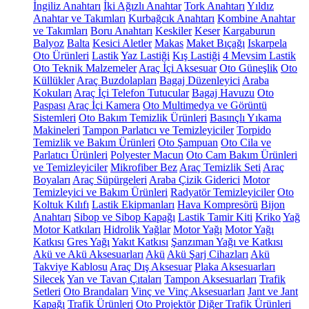
İngiliz Anahtarı
İki Ağızlı Anahtar
Tork Anahtarı
Yıldız
Anahtar ve Takımları
Kurbağcık Anahtarı
Kombine Anahtar
ve Takımları
Boru Anahtarı
Keskiler
Keser
Kargaburun
Balyoz
Balta
Kesici Aletler
Makas
Maket Bıçağı
Iskarpela
Oto Ürünleri
Lastik
Yaz Lastiği
Kış Lastiği
4 Mevsim Lastik
Oto Teknik Malzemeler
Araç İçi Aksesuar
Oto Güneşlik
Oto
Küllükler
Araç Buzdolapları
Bagaj Düzenleyici
Araba
Kokuları
Araç İçi Telefon Tutucular
Bagaj Havuzu
Oto
Paspası
Araç İçi Kamera
Oto Multimedya ve Görüntü
Sistemleri
Oto Bakım Temizlik Ürünleri
Basınçlı Yıkama
Makineleri
Tampon Parlatıcı ve Temizleyiciler
Torpido
Temizlik ve Bakım Ürünleri
Oto Şampuan
Oto Cila ve
Parlatıcı Ürünleri
Polyester Macun
Oto Cam Bakım Ürünleri
ve Temizleyiciler
Mikrofiber Bez
Araç Temizlik Seti
Araç
Boyaları
Araç Süpürgeleri
Araba Çizik Giderici
Motor
Temizleyici ve Bakım Ürünleri
Radyatör Temizleyiciler
Oto
Koltuk Kılıfı
Lastik Ekipmanları
Hava Kompresörü
Bijon
Anahtarı
Sibop ve Sibop Kapağı
Lastik Tamir Kiti
Kriko
Yağ
Motor Katkıları
Hidrolik Yağlar
Motor Yağı
Motor Yağı
Katkısı
Gres Yağı
Yakıt Katkısı
Şanzıman Yağı ve Katkısı
Akü ve Akü Aksesuarları
Akü
Akü Şarj Cihazları
Akü
Takviye Kablosu
Araç Dış Aksesuar
Plaka Aksesuarları
Silecek
Yan ve Tavan Çıtaları
Tampon Aksesuarları
Trafik
Setleri
Oto Brandaları
Vinç ve Vinç Aksesuarları
Jant ve Jant
Kapağı
Trafik Ürünleri
Oto Projektör
Diğer Trafik Ürünleri