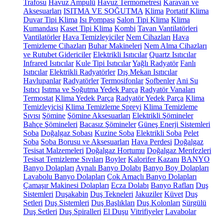
Trafosu
Havuz Ampulü
Havuz Termometresi
Karavan ve
Aksesuarları
ISITMA VE SOĞUTMA
Klima
Portatif Klima
Duvar Tipi Klima
Isı Pompası
Salon Tipi Klima
Klima
Kumandası
Kaset Tipi Klima
Kombi
Tavan Vantilatörleri
Vantilatörler
Hava Temizleyiciler
Nem Cihazları
Hava
Temizleme Cihazları
Buhar Makineleri
Nem Alma Cihazları
ve Rutubet Gidericiler
Elektrikli Isıtıcılar
Quartz Isıtıcılar
Infrared Isıtıcılar
Kule Tipi Isıtıcılar
Yağlı Radyatör
Fanlı
Isıtıcılar
Elektrikli Radyatörler
Dış Mekan Isıtıcılar
Havlupanlar
Radyatörler
Termosifonlar
Şofbenler
Ani Su
Isıtıcı
Isıtma ve Soğutma Yedek Parça
Radyatör Vanaları
Termostat
Klima Yedek Parça
Radyatör Yedek Parça
Klima
Temizleyicisi
Klima Temizleme Spreyi
Klima Temizleme
Sıvısı
Şömine
Şömine Aksesuarları
Elektrikli Şömineler
Bahçe Şömineleri
Bacasız Şömineler
Güneş Enerji Sistemleri
Soba
Doğalgaz Sobası
Kuzine Soba
Elektrikli Soba
Pelet
Soba
Soba Borusu ve Aksesuarları
Hava Perdesi
Doğalgaz
Tesisat Malzemeleri
Doğalgaz Hortumu
Doğalgaz Menfezleri
Tesisat Temizleme Sıvıları
Boyler
Kalorifer Kazanı
BANYO
Banyo Dolapları
Aynalı Banyo Dolabı
Banyo Boy Dolapları
Lavabolu Banyo Dolapları
Çok Amaçlı Banyo Dolapları
Çamaşır Makinesi Dolapları
Ecza Dolabı
Banyo Rafları
Duş
Sistemleri
Duşakabin
Duş Tekneleri
Jakuziler
Küvet
Duş
Setleri
Duş Sistemleri
Duş Başlıkları
Duş Kolonları
Sürgülü
Duş Setleri
Duş Spiralleri
El Duşu
Vitrifiyeler
Lavabolar