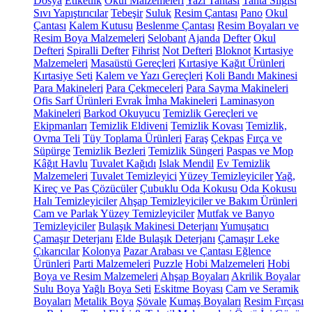
Dosya
Etiketlik
Okul Malzemeleri
Yazı Tahtası
Tahta Silgisi
Sıvı Yapıştırıcılar
Tebeşir
Suluk
Resim Çantası
Pano
Okul
Çantası
Kalem Kutusu
Beslenme Çantası
Resim Boyaları ve
Resim Boya Malzemeleri
Selobant
Ajanda
Defter
Okul
Defteri
Spiralli Defter
Fihrist
Not Defteri
Bloknot
Kırtasiye
Malzemeleri
Masaüstü Gereçleri
Kırtasiye Kağıt Ürünleri
Kırtasiye Seti
Kalem ve Yazı Gereçleri
Koli Bandı Makinesi
Para Makineleri
Para Çekmeceleri
Para Sayma Makineleri
Ofis Sarf Ürünleri
Evrak İmha Makineleri
Laminasyon
Makineleri
Barkod Okuyucu
Temizlik Gereçleri ve
Ekipmanları
Temizlik Eldiveni
Temizlik Kovası
Temizlik,
Ovma Teli
Tüy Toplama Ürünleri
Faraş
Çekpas
Fırça ve
Süpürge
Temizlik Bezleri
Temizlik Süngeri
Paspas ve Mop
Kâğıt Havlu
Tuvalet Kağıdı
Islak Mendil
Ev Temizlik
Malzemeleri
Tuvalet Temizleyici
Yüzey Temizleyiciler
Yağ,
Kireç ve Pas Çözücüler
Çubuklu Oda Kokusu
Oda Kokusu
Halı Temizleyiciler
Ahşap Temizleyiciler ve Bakım Ürünleri
Cam ve Parlak Yüzey Temizleyiciler
Mutfak ve Banyo
Temizleyiciler
Bulaşık Makinesi Deterjanı
Yumuşatıcı
Çamaşır Deterjanı
Elde Bulaşık Deterjanı
Çamaşır Leke
Çıkarıcılar
Kolonya
Pazar Arabası ve Çantası
Eğlence
Ürünleri
Parti Malzemeleri
Puzzle
Hobi Malzemeleri
Hobi
Boya ve Resim Malzemeleri
Ahşap Boyaları
Akrilik Boyalar
Sulu Boya
Yağlı Boya Seti
Eskitme Boyası
Cam ve Seramik
Boyaları
Metalik Boya
Şövale
Kumaş Boyaları
Resim Fırçası