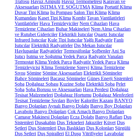
Trafosu
Havuz Ampulü
Havuz Termometresi
Karavan ve
Aksesuarları
ISITMA VE SOĞUTMA
Klima
Portatif Klima
Duvar Tipi Klima
Isı Pompası
Salon Tipi Klima
Klima
Kumandası
Kaset Tipi Klima
Kombi
Tavan Vantilatörleri
Vantilatörler
Hava Temizleyiciler
Nem Cihazları
Hava
Temizleme Cihazları
Buhar Makineleri
Nem Alma Cihazları
ve Rutubet Gidericiler
Elektrikli Isıtıcılar
Quartz Isıtıcılar
Infrared Isıtıcılar
Kule Tipi Isıtıcılar
Yağlı Radyatör
Fanlı
Isıtıcılar
Elektrikli Radyatörler
Dış Mekan Isıtıcılar
Havlupanlar
Radyatörler
Termosifonlar
Şofbenler
Ani Su
Isıtıcı
Isıtma ve Soğutma Yedek Parça
Radyatör Vanaları
Termostat
Klima Yedek Parça
Radyatör Yedek Parça
Klima
Temizleyicisi
Klima Temizleme Spreyi
Klima Temizleme
Sıvısı
Şömine
Şömine Aksesuarları
Elektrikli Şömineler
Bahçe Şömineleri
Bacasız Şömineler
Güneş Enerji Sistemleri
Soba
Doğalgaz Sobası
Kuzine Soba
Elektrikli Soba
Pelet
Soba
Soba Borusu ve Aksesuarları
Hava Perdesi
Doğalgaz
Tesisat Malzemeleri
Doğalgaz Hortumu
Doğalgaz Menfezleri
Tesisat Temizleme Sıvıları
Boyler
Kalorifer Kazanı
BANYO
Banyo Dolapları
Aynalı Banyo Dolabı
Banyo Boy Dolapları
Lavabolu Banyo Dolapları
Çok Amaçlı Banyo Dolapları
Çamaşır Makinesi Dolapları
Ecza Dolabı
Banyo Rafları
Duş
Sistemleri
Duşakabin
Duş Tekneleri
Jakuziler
Küvet
Duş
Setleri
Duş Sistemleri
Duş Başlıkları
Duş Kolonları
Sürgülü
Duş Setleri
Duş Spiralleri
El Duşu
Vitrifiyeler
Lavabolar