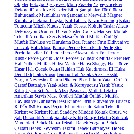
Objeler
Fotoğraf Çerçevesi
Mum
Vazolar
Yapay Çiçekler
Dekoratif Tabak ve Kaseler
Biblo
Şaraplıklar
Tütsülük ve
Buhurdanlık
Mumluklar ve Şamdanlar
Meyvelik
Magnet
Kumbara
Dekoratif Taşlar
Kül Tablası
Nazar Boncuğu
Kitap
Tutucular
Müzik Kutusu
Yatak Tepsisi
Kokulu Taşlar
Ahşap
Dekorasyon Ürünleri
Duvar Süsleri
Cansız Manken
Mutfak
Tekstili
Amerikan Servis
Masa Örtüleri
Mutfak Önlüğü
Mutfak Havlusu ve Kurulama Bezi
Runner
Fırın Eldiveni ve
Tutacak
Raf Örtüsü
Kumaş Peçete
Ev Tekstili
Perde
Stor
Perde
Jaluziler
Tül Perde
Perde Aksesuarları
Fon Perde
Rustik Perde
Çocuk Odası Perdesi
Güneşlik
Mutfak Perdeleri
Halı
Yolluk
Mutfak Halısı
Makine Halısı
Shaggy Halı
Jüt ve
Hasır Halı
Çocuk Odası Halıları
Halı Kaydırmazı
El Halısı
Deri Halı
Halı Örtüsü
Bambu Halı
Yatak Odası Tekstili
Yorgan
Nevresim Takımı
Pike ve Pike Takımı
Yatak Örtüsü
Çarşaf
Battaniye
Yatak Alezi & Koruyucusu
Yastık
Yastık
Kılıfı
Uyku Seti
Yastık Alezi
Paspaslar
Mutfak Tekstili
Amerikan Servis
Masa Örtüleri
Mutfak Önlüğü
Mutfak
Havlusu ve Kurulama Bezi
Runner
Fırın Eldiveni ve Tutacak
Raf Örtüsü
Kumaş Peçete
Kilim
Seccade
Salon Tekstili
Kırlent ve Kırlent Kılıfı
Sandalye Minderi
Koltuk Örtüsü ve
Şalı
Dekoratif Yastık
Sandalye Kılıfı
Bahçe Tekstili
Salıncak
Minderleri
Bebek Odası Tekstili
Bebek Yorganı
Bebek
Çarşafı
Bebek Nevresim Takımı
Bebek Battaniyesi
Bebek
Uyku Seti
Banyo Tekstil
Banyo Paspasları
Banyo Bakım