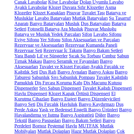
Çanak Lavabolar
Köşe Lavabolar
Dolap Uyumlu Lavabo
Ayaklı Lavabolar
Klozet
Duvara Sıfır Klozetler
Asma
Klozetler
Klozet Kapakları
Pisuvar
Tuvalet Taşı
Batarya ve
Musluklar
Lavabo Bataryaları
Mutfak Bataryaları
Su Tasarruf
Aparatı
Banyo Bataryaları
Musluk
Duş Bataryaları
Batarya
Setleri
Fotoselli Batarya
Ara Musluk
Pisuvar Musluğu
Batarya ve Musluk Yedek Parçaları
Sifon
Lavabo Sifonu
Eviye Sifonu
Yer Sifonu
Sifon Aksesuarları ve Parçaları
Rezervuar ve Aksesuarları
Rezervuar Kumanda Paneli
Rezervuar Seti
Rezervuar İç Takımı
Banyo Bakım Setleri
Yara Bandı
Lif ve Süngerler
Sıcak Su Torbası
Cımbız
Sabun
Tırnak Makası
Banyo Seramik ve Fayansları
Banyo
Aksesuarları
Tuvalet ve Klozet Fırçaları
Ayaklı Fırçalık ve
Kağıtlık Seti
Duş Rafı
Banyo Aynaları
Banyo Askısı
Banyo
Taburesi
Sabunluk
Sıvı Sabunluk Pompası
Tuvalet Kağıtlığı
Pamukluk
Diş Fırçası Koruma Kabı
Diş Macunu Kutusu
Dispenserler
Sıvı Sabun Dispenseri
Tuvalet Kağıdı Dispenseri
Havlu Dispenseri
Klozet Kapak Örtüsü Dispenseri
El
Kurutma Cihazları
Banyo Etajeri
Banyo Düzenleyicileri
Banyo Seti
Diş Fırçalık
Havluluk
Banyo Kaydırmazı
Duş
Perde Askısı
Yaşlı ve Bedensel Engelli Banyo Ürünleri
Banyo
Havalandırma ve Isıtma
Banyo Aspiratörü
Diğer
Banyo
Tekstil
Banyo Paspasları
Banyo Bakım Setleri
Banyo
Perdeleri
Bornoz
Peştemal
Havlu
MUTFAK
Mutfak
Mobilyaları
Mutfak Dolapları
Hazır Mutfak Dolapları
Çok