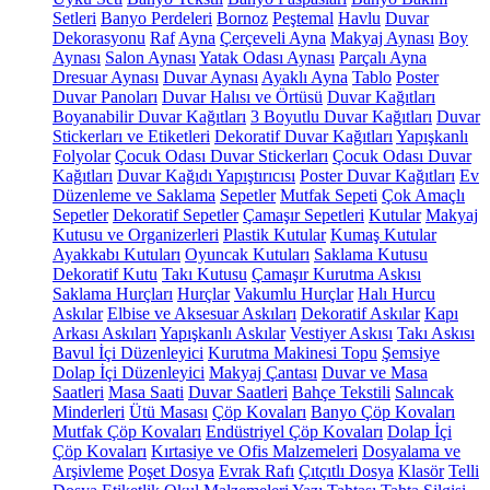
Setleri
Banyo Perdeleri
Bornoz
Peştemal
Havlu
Duvar
Dekorasyonu
Raf
Ayna
Çerçeveli Ayna
Makyaj Aynası
Boy
Aynası
Salon Aynası
Yatak Odası Aynası
Parçalı Ayna
Dresuar Aynası
Duvar Aynası
Ayaklı Ayna
Tablo
Poster
Duvar Panoları
Duvar Halısı ve Örtüsü
Duvar Kağıtları
Boyanabilir Duvar Kağıtları
3 Boyutlu Duvar Kağıtları
Duvar
Stickerları ve Etiketleri
Dekoratif Duvar Kağıtları
Yapışkanlı
Folyolar
Çocuk Odası Duvar Stickerları
Çocuk Odası Duvar
Kağıtları
Duvar Kağıdı Yapıştırıcısı
Poster Duvar Kağıtları
Ev
Düzenleme ve Saklama
Sepetler
Mutfak Sepeti
Çok Amaçlı
Sepetler
Dekoratif Sepetler
Çamaşır Sepetleri
Kutular
Makyaj
Kutusu ve Organizerleri
Plastik Kutular
Kumaş Kutular
Ayakkabı Kutuları
Oyuncak Kutuları
Saklama Kutusu
Dekoratif Kutu
Takı Kutusu
Çamaşır Kurutma Askısı
Saklama Hurçları
Hurçlar
Vakumlu Hurçlar
Halı Hurcu
Askılar
Elbise ve Aksesuar Askıları
Dekoratif Askılar
Kapı
Arkası Askıları
Yapışkanlı Askılar
Vestiyer Askısı
Takı Askısı
Bavul İçi Düzenleyici
Kurutma Makinesi Topu
Şemsiye
Dolap İçi Düzenleyici
Makyaj Çantası
Duvar ve Masa
Saatleri
Masa Saati
Duvar Saatleri
Bahçe Tekstili
Salıncak
Minderleri
Ütü Masası
Çöp Kovaları
Banyo Çöp Kovaları
Mutfak Çöp Kovaları
Endüstriyel Çöp Kovaları
Dolap İçi
Çöp Kovaları
Kırtasiye ve Ofis Malzemeleri
Dosyalama ve
Arşivleme
Poşet Dosya
Evrak Rafı
Çıtçıtlı Dosya
Klasör
Telli