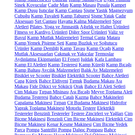
Sinek Kovucular
Çadır Matı
Kamp Masası
Pusula
Kampet
Kamp Duşu
Isıtıcılar
Kamp Çantası
Şişme Yastık
Magnezyum
Çubuğu
Kamp Tuvaleti
Kamp Taburesi
Şişme Yatak
Çadır
Aksesuarı
Sırt Çantası
Hayatta Kalma Malzemeleri
Spor
Aletleri
Pilates, Yoga ve Jimnastik
Ağırlık ve Halter Ürünleri
Fitness ve Kardiyo Ürünleri
Diğer Spor Ürünleri
Valiz ve
Bavul
Kamp Mutfak Malzemeleri
Termal Çanta
Matara
Kamp Yemek Pişirme Seti
Kamp Buzluk ve Soğutucu
Ürünler
Kamp Demliği
Kamp Tavası
Kamp Ocağı
Kamp
Mutfak Aksesuarları
Çakmak ve Yakıcılar
Termoslar
Aydınlatma Ekipmanları
El Feneri
Işıldak
Kafa Lambası
Kamp El Aletleri
Kamp Testeresi
Kamp Küreği
Kamp Bıçağı
Kamp Baltası
Avcılık Malzemeleri
Balık Av Malzemeleri
Bisiklet ve Scooter
Bisiklet
Elektrikli Scooter
Bahçe Aletleri
Çapa
Kürek
Bahçe Eldiveni
Tırmık
Budama Makası
Aşı
Makası
Fide Dikici ve Sökücü
Orak
Bahçe El Aleti Setleri
Çim Makası
Tırpan Misinası
Aşı Bıçağı
Meyve Toplama Aleti
Budama Testeresi
Bahçe Çatalı
Kazma
Bahçe Makineleri
Çapalama Makinesi
Tırpan
Çit Budama Makinesi
Hidrofor
Yaprak Toplama Makinesi
Motorlu Testere
Elektrikli
Testereler
Benzinli Testereler
Testere Zincirleri ve Yağları
Çim
Biçme Makinesi
Benzinli Çim Biçme Makinesi
Elektrikli Çim
Biçme Makinesi
Kenar Kesme Makinesi
Çim Biçme Yedek
Parça
Pompa
Santrifüj Pompa
Dalgıç Pompası
Bahçe