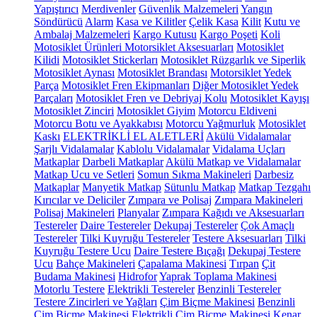
Yapıştırıcı
Merdivenler
Güvenlik Malzemeleri
Yangın
Söndürücü
Alarm
Kasa ve Kilitler
Çelik Kasa
Kilit
Kutu ve
Ambalaj Malzemeleri
Kargo Kutusu
Kargo Poşeti
Koli
Motosiklet Ürünleri
Motorsiklet Aksesuarları
Motosiklet
Kilidi
Motosiklet Stickerları
Motosiklet Rüzgarlık ve Siperlik
Motosiklet Aynası
Motosiklet Brandası
Motorsiklet Yedek
Parça
Motosiklet Fren Ekipmanları
Diğer Motosiklet Yedek
Parçaları
Motosiklet Fren ve Debriyaj Kolu
Motosiklet Kayışı
Motosiklet Zinciri
Motosiklet Giyim
Motorcu Eldiveni
Motorcu Botu ve Ayakkabısı
Motorcu Yağmurluk
Motosiklet
Kaskı
ELEKTRİKLİ EL ALETLERİ
Akülü Vidalamalar
Şarjlı Vidalamalar
Kablolu Vidalamalar
Vidalama Uçları
Matkaplar
Darbeli Matkaplar
Akülü Matkap ve Vidalamalar
Matkap Ucu ve Setleri
Somun Sıkma Makineleri
Darbesiz
Matkaplar
Manyetik Matkap
Sütunlu Matkap
Matkap Tezgahı
Kırıcılar ve Deliciler
Zımpara ve Polisaj
Zımpara Makineleri
Polisaj Makineleri
Planyalar
Zımpara Kağıdı ve Aksesuarları
Testereler
Daire Testereler
Dekupaj Testereler
Çok Amaçlı
Testereler
Tilki Kuyruğu Testereler
Testere Aksesuarları
Tilki
Kuyruğu Testere Ucu
Daire Testere Bıçağı
Dekupaj Testere
Ucu
Bahçe Makineleri
Çapalama Makinesi
Tırpan
Çit
Budama Makinesi
Hidrofor
Yaprak Toplama Makinesi
Motorlu Testere
Elektrikli Testereler
Benzinli Testereler
Testere Zincirleri ve Yağları
Çim Biçme Makinesi
Benzinli
Çim Biçme Makinesi
Elektrikli Çim Biçme Makinesi
Kenar