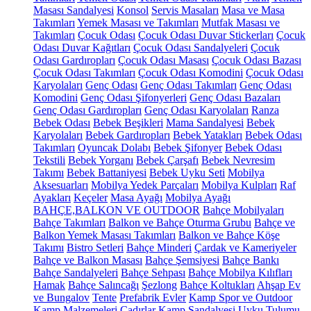
Masası Sandalyesi
Konsol
Servis Masaları
Masa ve Masa
Takımları
Yemek Masası ve Takımları
Mutfak Masası ve
Takımları
Çocuk Odası
Çocuk Odası Duvar Stickerları
Çocuk
Odası Duvar Kağıtları
Çocuk Odası Sandalyeleri
Çocuk
Odası Gardıropları
Çocuk Odası Masası
Çocuk Odası Bazası
Çocuk Odası Takımları
Çocuk Odası Komodini
Çocuk Odası
Karyolaları
Genç Odası
Genç Odası Takımları
Genç Odası
Komodini
Genç Odası Şifonyerleri
Genç Odası Bazaları
Genç Odası Gardıropları
Genç Odası Karyolaları
Ranza
Bebek Odası
Bebek Beşikleri
Mama Sandalyesi
Bebek
Karyolaları
Bebek Gardıropları
Bebek Yatakları
Bebek Odası
Takımları
Oyuncak Dolabı
Bebek Şifonyer
Bebek Odası
Tekstili
Bebek Yorganı
Bebek Çarşafı
Bebek Nevresim
Takımı
Bebek Battaniyesi
Bebek Uyku Seti
Mobilya
Aksesuarları
Mobilya Yedek Parçaları
Mobilya Kulpları
Raf
Ayakları
Keçeler
Masa Ayağı
Mobilya Ayağı
BAHÇE,BALKON VE OUTDOOR
Bahçe Mobilyaları
Bahçe Takımları
Balkon ve Bahçe Oturma Grubu
Bahçe ve
Balkon Yemek Masası Takımları
Balkon ve Bahçe Köşe
Takımı
Bistro Setleri
Bahçe Minderi
Çardak ve Kameriyeler
Bahçe ve Balkon Masası
Bahçe Şemsiyesi
Bahçe Bankı
Bahçe Sandalyeleri
Bahçe Sehpası
Bahçe Mobilya Kılıfları
Hamak
Bahçe Salıncağı
Şezlong
Bahçe Koltukları
Ahşap Ev
ve Bungalov
Tente
Prefabrik Evler
Kamp Spor ve Outdoor
Kamp Malzemeleri
Çadırlar
Kamp Sandalyesi
Uyku Tulumu