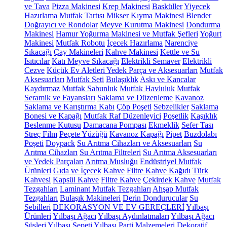
ve Tava
Pizza Makinesi
Krep Makinesi
Basküller
Yiyecek
Hazırlama
Mutfak Tartısı
Mikser
Kıyma Makinesi
Blender
Doğrayıcı ve Rondolar
Meyve Kurutma Makinesi
Dondurma
Makinesi
Hamur Yoğurma Makinesi ve Mutfak Şefleri
Yoğurt
Makinesi
Mutfak Robotu
İçecek Hazırlama
Narenciye
Sıkacağı
Çay Makineleri
Kahve Makinesi
Kettle ve Su
Isıtıcılar
Katı Meyve Sıkacağı
Elektrikli Semaver
Elektrikli
Cezve
Küçük Ev Aletleri Yedek Parça ve Aksesuarları
Mutfak
Aksesuarları
Mutfak Seti
Bulaşıklık
Askı ve Kancalar
Kaydırmaz
Mutfak Sabunluk
Mutfak Havluluk
Mutfak
Seramik ve Fayansları
Saklama ve Düzenleme
Kavanoz
Saklama ve Karıştırma Kabı
Çöp Poşeti
Sebzelikler
Saklama
Bonesi ve Kapağı
Mutfak Raf Düzenleyici
Poşetlik
Kaşıklık
Beslenme Kutusu
Damacana Pompası
Ekmeklik
Sefer Tası
Streç Film
Peçete Yüzüğü
Kavanoz Kapağı
Pipet
Buzdolabı
Poşeti
Doypack
Su Arıtma Cihazları ve Aksesuarları
Su
Arıtma Cihazları
Su Arıtma Filtreleri
Su Arıtma Aksesuarları
ve Yedek Parçaları
Arıtma Musluğu
Endüstriyel Mutfak
Ürünleri
Gıda ve İçecek
Kahve
Filtre Kahve Kağıdı
Türk
Kahvesi
Kapsül Kahve
Filtre Kahve
Çekirdek Kahve
Mutfak
Tezgahları
Laminant Mutfak Tezgahları
Ahşap Mutfak
Tezgahları
Bulaşık Makineleri
Derin Dondurucular
Su
Sebilleri
DEKORASYON VE EV GEREÇLERİ
Yılbaşı
Ürünleri
Yılbaşı Ağacı
Yılbaşı Aydınlatmaları
Yılbaşı Ağacı
Süsleri
Yılbaşı Sepeti
Yılbaşı Parti Malzemeleri
Dekoratif