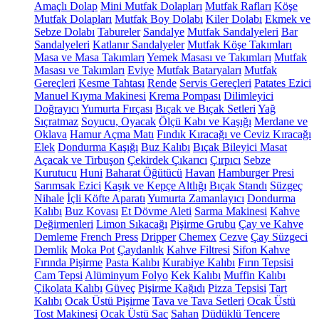
Amaçlı Dolap
Mini Mutfak Dolapları
Mutfak Rafları
Köşe
Mutfak Dolapları
Mutfak Boy Dolabı
Kiler Dolabı
Ekmek ve
Sebze Dolabı
Tabureler
Sandalye
Mutfak Sandalyeleri
Bar
Sandalyeleri
Katlanır Sandalyeler
Mutfak Köşe Takımları
Masa ve Masa Takımları
Yemek Masası ve Takımları
Mutfak
Masası ve Takımları
Eviye
Mutfak Bataryaları
Mutfak
Gereçleri
Kesme Tahtası
Rende
Servis Gereçleri
Patates Ezici
Manuel Kıyma Makinesi
Krema Pompası
Dilimleyici
Doğrayıcı
Yumurta Fırçası
Bıçak ve Bıçak Setleri
Yağ
Sıçratmaz
Soyucu, Oyacak
Ölçü Kabı ve Kaşığı
Merdane ve
Oklava
Hamur Açma Matı
Fındık Kıracağı ve Ceviz Kıracağı
Elek
Dondurma Kaşığı
Buz Kalıbı
Bıçak Bileyici Masat
Açacak ve Tirbuşon
Çekirdek Çıkarıcı
Çırpıcı
Sebze
Kurutucu
Huni
Baharat Öğütücü
Havan
Hamburger Presi
Sarımsak Ezici
Kaşık ve Kepçe Altlığı
Bıçak Standı
Süzgeç
Nihale
İçli Köfte Aparatı
Yumurta Zamanlayıcı
Dondurma
Kalıbı
Buz Kovası
Et Dövme Aleti
Sarma Makinesi
Kahve
Değirmenleri
Limon Sıkacağı
Pişirme Grubu
Çay ve Kahve
Demleme
French Press
Dripper
Chemex
Cezve
Çay Süzgeci
Demlik
Moka Pot
Çaydanlık
Kahve Filtresi
Sifon Kahve
Fırında Pişirme
Pasta Kalıbı
Kurabiye Kalıbı
Fırın Tepsisi
Cam Tepsi
Alüminyum Folyo
Kek Kalıbı
Muffin Kalıbı
Çikolata Kalıbı
Güveç
Pişirme Kağıdı
Pizza Tepsisi
Tart
Kalıbı
Ocak Üstü Pişirme
Tava ve Tava Setleri
Ocak Üstü
Tost Makinesi
Ocak Üstü Sac
Sahan
Düdüklü Tencere