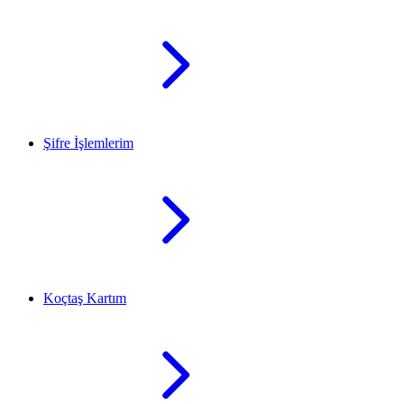
Şifre İşlemlerim
Koçtaş Kartım