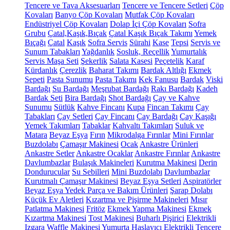
Tencere ve Tava Aksesuarları
Tencere ve Tencere Setleri
Çöp
Kovaları
Banyo Çöp Kovaları
Mutfak Çöp Kovaları
Endüstriyel Çöp Kovaları
Dolap İçi Çöp Kovaları
Sofra
Grubu
Çatal,Kaşık,Bıçak
Çatal Kaşık Bıçak Takımı
Yemek
Bıçağı
Çatal
Kaşık
Sofra Servis
Sürahi
Kase
Tepsi
Servis ve
Sunum Tabakları
Yağdanlık
Sosluk, Reçellik
Yumurtalık
Servis Maşa Seti
Şekerlik
Salata Kasesi
Peçetelik
Karaf
Kürdanlık
Çerezlik
Baharat Takımı
Bardak Altlığı
Ekmek
Sepeti
Pasta Sunumu
Pasta Takımı
Kek Fanusu
Bardak
Viski
Bardağı
Su Bardağı
Meşrubat Bardağı
Rakı Bardağı
Kadeh
Bardak Seti
Bira Bardağı
Shot Bardağı
Çay ve Kahve
Sunumu
Sütlük
Kahve Fincanı
Kupa
Fincan Takımı
Çay
Tabakları
Çay Setleri
Çay Fincanı
Çay Bardağı
Çay Kaşığı
Yemek Takımları
Tabaklar
Kahvaltı Takımları
Suluk ve
Matara
Beyaz Eşya
Fırın
Mikrodalga Fırınlar
Mini Fırınlar
Buzdolabı
Çamaşır Makinesi
Ocak
Ankastre Ürünleri
Ankastre Setler
Ankastre Ocaklar
Ankastre Fırınlar
Ankastre
Davlumbazlar
Bulaşık Makineleri
Kurutma Makinesi
Derin
Dondurucular
Su Sebilleri
Mini Buzdolabı
Davlumbazlar
Kurutmalı Çamaşır Makinesi
Beyaz Eşya Setleri
Aspiratörler
Beyaz Eşya Yedek Parça ve Bakım Ürünleri
Şarap Dolabı
Küçük Ev Aletleri
Kızartma ve Pişirme Makineleri
Mısır
Patlatma Makinesi
Fritöz
Ekmek Yapma Makinesi
Ekmek
Kızartma Makinesi
Tost Makinesi
Buharlı Pişirici
Elektrikli
Izgara
Waffle Makinesi
Yumurta Haşlayıcı
Elektrikli Tencere