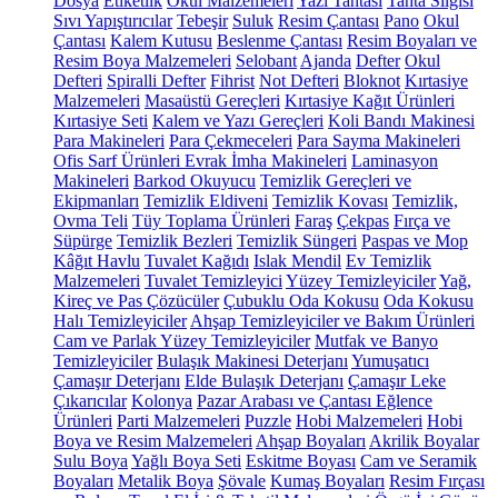
Dosya
Etiketlik
Okul Malzemeleri
Yazı Tahtası
Tahta Silgisi
Sıvı Yapıştırıcılar
Tebeşir
Suluk
Resim Çantası
Pano
Okul
Çantası
Kalem Kutusu
Beslenme Çantası
Resim Boyaları ve
Resim Boya Malzemeleri
Selobant
Ajanda
Defter
Okul
Defteri
Spiralli Defter
Fihrist
Not Defteri
Bloknot
Kırtasiye
Malzemeleri
Masaüstü Gereçleri
Kırtasiye Kağıt Ürünleri
Kırtasiye Seti
Kalem ve Yazı Gereçleri
Koli Bandı Makinesi
Para Makineleri
Para Çekmeceleri
Para Sayma Makineleri
Ofis Sarf Ürünleri
Evrak İmha Makineleri
Laminasyon
Makineleri
Barkod Okuyucu
Temizlik Gereçleri ve
Ekipmanları
Temizlik Eldiveni
Temizlik Kovası
Temizlik,
Ovma Teli
Tüy Toplama Ürünleri
Faraş
Çekpas
Fırça ve
Süpürge
Temizlik Bezleri
Temizlik Süngeri
Paspas ve Mop
Kâğıt Havlu
Tuvalet Kağıdı
Islak Mendil
Ev Temizlik
Malzemeleri
Tuvalet Temizleyici
Yüzey Temizleyiciler
Yağ,
Kireç ve Pas Çözücüler
Çubuklu Oda Kokusu
Oda Kokusu
Halı Temizleyiciler
Ahşap Temizleyiciler ve Bakım Ürünleri
Cam ve Parlak Yüzey Temizleyiciler
Mutfak ve Banyo
Temizleyiciler
Bulaşık Makinesi Deterjanı
Yumuşatıcı
Çamaşır Deterjanı
Elde Bulaşık Deterjanı
Çamaşır Leke
Çıkarıcılar
Kolonya
Pazar Arabası ve Çantası
Eğlence
Ürünleri
Parti Malzemeleri
Puzzle
Hobi Malzemeleri
Hobi
Boya ve Resim Malzemeleri
Ahşap Boyaları
Akrilik Boyalar
Sulu Boya
Yağlı Boya Seti
Eskitme Boyası
Cam ve Seramik
Boyaları
Metalik Boya
Şövale
Kumaş Boyaları
Resim Fırçası