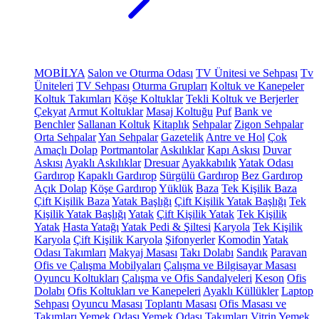
MOBİLYA
Salon ve Oturma Odası
TV Ünitesi ve Sehpası
Tv
Üniteleri
TV Sehpası
Oturma Grupları
Koltuk ve Kanepeler
Koltuk Takımları
Köşe Koltuklar
Tekli Koltuk ve Berjerler
Çekyat
Armut Koltuklar
Masaj Koltuğu
Puf
Bank ve
Benchler
Sallanan Koltuk
Kitaplık
Sehpalar
Zigon Sehpalar
Orta Sehpalar
Yan Sehpalar
Gazetelik
Antre ve Hol
Çok
Amaçlı Dolap
Portmantolar
Askılıklar
Kapı Askısı
Duvar
Askısı
Ayaklı Askılıklar
Dresuar
Ayakkabılık
Yatak Odası
Gardırop
Kapaklı Gardırop
Sürgülü Gardırop
Bez Gardırop
Açık Dolap
Köşe Gardırop
Yüklük
Baza
Tek Kişilik Baza
Çift Kişilik Baza
Yatak Başlığı
Çift Kişilik Yatak Başlığı
Tek
Kişilik Yatak Başlığı
Yatak
Çift Kişilik Yatak
Tek Kişilik
Yatak
Hasta Yatağı
Yatak Pedi & Şiltesi
Karyola
Tek Kişilik
Karyola
Çift Kişilik Karyola
Şifonyerler
Komodin
Yatak
Odası Takımları
Makyaj Masası
Takı Dolabı
Sandık
Paravan
Ofis ve Çalışma Mobilyaları
Çalışma ve Bilgisayar Masası
Oyuncu Koltukları
Çalışma ve Ofis Sandalyeleri
Keson
Ofis
Dolabı
Ofis Koltukları ve Kanepeleri
Ayaklı Küllükler
Laptop
Sehpası
Oyuncu Masası
Toplantı Masası
Ofis Masası ve
Takımları
Yemek Odası
Yemek Odası Takımları
Vitrin
Yemek