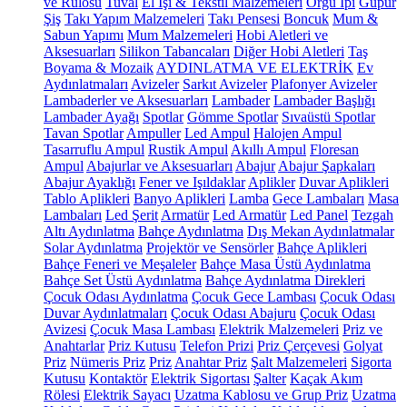
ve Rulosu
Tuval
El İşi & Tekstil Malzemeleri
Örgü İpi
Güpür
Şiş
Takı Yapım Malzemeleri
Takı Pensesi
Boncuk
Mum &
Sabun Yapımı
Mum Malzemeleri
Hobi Aletleri ve
Aksesuarları
Silikon Tabancaları
Diğer Hobi Aletleri
Taş
Boyama & Mozaik
AYDINLATMA VE ELEKTRİK
Ev
Aydınlatmaları
Avizeler
Sarkıt Avizeler
Plafonyer Avizeler
Lambaderler ve Aksesuarları
Lambader
Lambader Başlığı
Lambader Ayağı
Spotlar
Gömme Spotlar
Sıvaüstü Spotlar
Tavan Spotlar
Ampuller
Led Ampul
Halojen Ampul
Tasarruflu Ampul
Rustik Ampul
Akıllı Ampul
Floresan
Ampul
Abajurlar ve Aksesuarları
Abajur
Abajur Şapkaları
Abajur Ayaklığı
Fener ve Işıldaklar
Aplikler
Duvar Aplikleri
Tablo Aplikleri
Banyo Aplikleri
Lamba
Gece Lambaları
Masa
Lambaları
Led Şerit
Armatür
Led Armatür
Led Panel
Tezgah
Altı Aydınlatma
Bahçe Aydınlatma
Dış Mekan Aydınlatmalar
Solar Aydınlatma
Projektör ve Sensörler
Bahçe Aplikleri
Bahçe Feneri ve Meşaleler
Bahçe Masa Üstü Aydınlatma
Bahçe Set Üstü Aydınlatma
Bahçe Aydınlatma Direkleri
Çocuk Odası Aydınlatma
Çocuk Gece Lambası
Çocuk Odası
Duvar Aydınlatmaları
Çocuk Odası Abajuru
Çocuk Odası
Avizesi
Çocuk Masa Lambası
Elektrik Malzemeleri
Priz ve
Anahtarlar
Priz Kutusu
Telefon Prizi
Priz Çerçevesi
Golyat
Priz
Nümeris Priz
Priz
Anahtar Priz
Şalt Malzemeleri
Sigorta
Kutusu
Kontaktör
Elektrik Sigortası
Şalter
Kaçak Akım
Rölesi
Elektrik Sayacı
Uzatma Kablosu ve Grup Priz
Uzatma