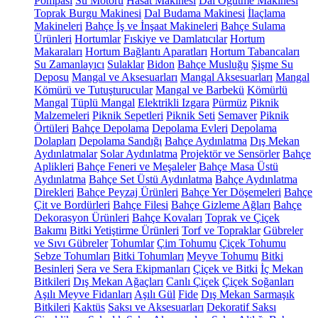
Pompası
Su Motoru
Hasat Makinesi
Dal Öğütme Makinesi
Toprak Burgu Makinesi
Dal Budama Makinesi
İlaçlama
Makineleri
Bahçe İş ve İnşaat Makineleri
Bahçe Sulama
Ürünleri
Hortumlar
Fıskiye ve Damlatıcılar
Hortum
Makaraları
Hortum Bağlantı Aparatları
Hortum Tabancaları
Su Zamanlayıcı
Sulaklar
Bidon
Bahçe Musluğu
Şişme Su
Deposu
Mangal ve Aksesuarları
Mangal Aksesuarları
Mangal
Kömürü ve Tutuşturucular
Mangal ve Barbekü
Kömürlü
Mangal
Tüplü Mangal
Elektrikli Izgara
Pürmüz
Piknik
Malzemeleri
Piknik Sepetleri
Piknik Seti
Semaver
Piknik
Örtüleri
Bahçe Depolama
Depolama Evleri
Depolama
Dolapları
Depolama Sandığı
Bahçe Aydınlatma
Dış Mekan
Aydınlatmalar
Solar Aydınlatma
Projektör ve Sensörler
Bahçe
Aplikleri
Bahçe Feneri ve Meşaleler
Bahçe Masa Üstü
Aydınlatma
Bahçe Set Üstü Aydınlatma
Bahçe Aydınlatma
Direkleri
Bahçe Peyzaj Ürünleri
Bahçe Yer Döşemeleri
Bahçe
Çit ve Bordürleri
Bahçe Filesi
Bahçe Gizleme Ağları
Bahçe
Dekorasyon Ürünleri
Bahçe Kovaları
Toprak ve Çiçek
Bakımı
Bitki Yetiştirme Ürünleri
Torf ve Topraklar
Gübreler
ve Sıvı Gübreler
Tohumlar
Çim Tohumu
Çiçek Tohumu
Sebze Tohumları
Bitki Tohumları
Meyve Tohumu
Bitki
Besinleri
Sera ve Sera Ekipmanları
Çiçek ve Bitki
İç Mekan
Bitkileri
Dış Mekan Ağaçları
Canlı Çiçek
Çiçek Soğanları
Aşılı Meyve Fidanları
Aşılı Gül
Fide
Dış Mekan Sarmaşık
Bitkileri
Kaktüs
Saksı ve Aksesuarları
Dekoratif Saksı