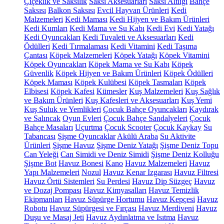
Çiçeklik ve Saksılık
Saksı Aksesuarları
Saksı Altlığı
Bahçe
Saksısı
Balkon Saksısı
Evcil Hayvan Ürünleri
Kedi
Malzemeleri
Kedi Maması
Kedi Hijyen ve Bakım Ürünleri
Kedi Kumları
Kedi Mama ve Su Kabı
Kedi Evi
Kedi Yatağı
Kedi Oyuncakları
Kedi Tuvaleti ve Aksesuarları
Kedi
Ödülleri
Kedi Tırmalaması
Kedi Vitamini
Kedi Taşıma
Çantası
Köpek Malzemeleri
Köpek Yatağı
Köpek Vitamini
Köpek Oyuncakları
Köpek Mama ve Su Kabı
Köpek
Güvenlik
Köpek Hijyen ve Bakım Ürünleri
Köpek Ödülleri
Köpek Maması
Köpek Kulübesi
Köpek Tasmaları
Köpek
Elbisesi
Köpek Kafesi
Kümesler
Kuş Malzemeleri
Kuş Sağlık
ve Bakım Ürünleri
Kuş Kafesleri ve Aksesuarları
Kuş Yemi
Kuş Suluk ve Yemlikleri
Çocuk Bahçe Oyuncakları
Kaydırak
ve Salıncak
Oyun Evleri
Çocuk Bahçe Sandalyeleri
Çocuk
Bahçe Masaları
Uçurtma
Çocuk Scooter
Çocuk Kaykay
Su
Tabancası
Şişme Oyuncaklar
Akülü Araba
Su Aktivite
Ürünleri
Şişme Havuz
Şişme Deniz Yatağı
Şişme Deniz Topu
Can Yeleği
Can Simidi ve Deniz Simidi
Şişme Deniz Kolluğu
Şişme Bot
Havuz Bonesi
Kano
Havuz Malzemeleri
Havuz
Yapı Malzemeleri
Nozul
Havuz Kenar Izgarası
Havuz Filtresi
Havuz Örtü Sistemleri
Su Perdesi
Havuz Dip Süzgeç
Havuz
ve Dozaj Pompası
Havuz Kimyasalları
Havuz Temizlik
Ekipmanları
Havuz Süpürge Hortumu
Havuz Kepçesi
Havuz
Robotu
Havuz Süpürgesi ve Fırçası
Havuz Merdiveni
Havuz
Duşu ve Masaj Jeti
Havuz Aydınlatma ve Isıtma
Havuz