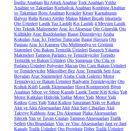
İngiliz Anahtarı
İki Ağızlı Anahtar
Tork Anahtarı
Yıldız
Anahtar ve Takımları
Kurbağcık Anahtarı
Kombine Anahtar
ve Takımları
Boru Anahtarı
Keskiler
Keser
Kargaburun
Balyoz
Balta
Kesici Aletler
Makas
Maket Bıçağı
Iskarpela
Oto Ürünleri
Lastik
Yaz Lastiği
Kış Lastiği
4 Mevsim Lastik
Oto Teknik Malzemeler
Araç İçi Aksesuar
Oto Güneşlik
Oto
Küllükler
Araç Buzdolapları
Bagaj Düzenleyici
Araba
Kokuları
Araç İçi Telefon Tutucular
Bagaj Havuzu
Oto
Paspası
Araç İçi Kamera
Oto Multimedya ve Görüntü
Sistemleri
Oto Bakım Temizlik Ürünleri
Basınçlı Yıkama
Makineleri
Tampon Parlatıcı ve Temizleyiciler
Torpido
Temizlik ve Bakım Ürünleri
Oto Şampuan
Oto Cila ve
Parlatıcı Ürünleri
Polyester Macun
Oto Cam Bakım Ürünleri
ve Temizleyiciler
Mikrofiber Bez
Araç Temizlik Seti
Araç
Boyaları
Araç Süpürgeleri
Araba Çizik Giderici
Motor
Temizleyici ve Bakım Ürünleri
Radyatör Temizleyiciler
Oto
Koltuk Kılıfı
Lastik Ekipmanları
Hava Kompresörü
Bijon
Anahtarı
Sibop ve Sibop Kapağı
Lastik Tamir Kiti
Kriko
Yağ
Motor Katkıları
Hidrolik Yağlar
Motor Yağı
Motor Yağı
Katkısı
Gres Yağı
Yakıt Katkısı
Şanzıman Yağı ve Katkısı
Akü ve Akü Aksesuarları
Akü
Akü Şarj Cihazları
Akü
Takviye Kablosu
Araç Dış Aksesuar
Plaka Aksesuarları
Silecek
Yan ve Tavan Çıtaları
Tampon Aksesuarları
Trafik
Setleri
Oto Brandaları
Vinç ve Vinç Aksesuarları
Jant ve Jant
Kapağı
Trafik Ürünleri
Oto Projektör
Diğer Trafik Ürünleri