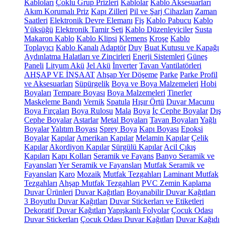
Kabloları
Çoklu Grup Prizleri
Kablolar
Kablo Aksesuarları
Akım Korumalı Priz
Kapı Zilleri
Pil ve Şarj Cihazları
Zaman
Saatleri
Elektronik Devre Elemanı
Fiş
Kablo Pabucu
Kablo
Yüksüğü
Elektronik Tamir Seti
Kablo Düzenleyiciler
Susta
Makaron Kablo
Kablo Klipsi
Klemens
Kroşe
Kablo
Toplayıcı
Kablo Kanalı
Adaptör
Duy
Buat Kutusu ve Kapağı
Aydınlatma Halatları ve Zincirleri
Enerji Sistemleri
Güneş
Paneli
Lityum Akü
Jel Akü
İnverter
Tavan Vantilatörleri
AHŞAP VE İNŞAAT
Ahşap Yer Döşeme
Parke
Parke Profil
ve Aksesuarları
Süpürgelik
Boya ve Boya Malzemeleri
Hobi
Boyaları
Tempare Boyası
Boya Malzemeleri
Tinerler
Maskeleme Bandı
Vernik
Spatula
Hışır Örtü
Duvar Macunu
Boya Fırçaları
Boya Rulosu
Mala
Boya
İç Cephe Boyalar
Dış
Cephe Boyalar
Astarlar
Metal Boyaları
Tavan Boyaları
Yağlı
Boyalar
Yalıtım Boyası
Sprey Boya
Kapı Boyası
Epoksi
Boyalar
Kapılar
Amerikan Kapılar
Melamin Kapılar
Çelik
Kapılar
Akordiyon Kapılar
Sürgülü Kapılar
Acil Çıkış
Kapıları
Kapı Kolları
Seramik ve Fayans
Banyo Seramik ve
Fayansları
Yer Seramik ve Fayansları
Mutfak Seramik ve
Fayansları
Karo
Mozaik
Mutfak Tezgahları
Laminant Mutfak
Tezgahları
Ahşap Mutfak Tezgahları
PVC Zemin Kaplama
Duvar Ürünleri
Duvar Kağıtları
Boyanabilir Duvar Kağıtları
3 Boyutlu Duvar Kağıtları
Duvar Stickerları ve Etiketleri
Dekoratif Duvar Kağıtları
Yapışkanlı Folyolar
Çocuk Odası
Duvar Stickerları
Çocuk Odası Duvar Kağıtları
Duvar Kağıdı