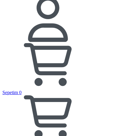
Sepetim
0