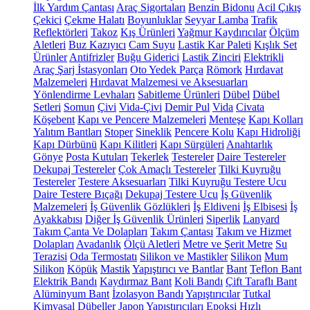
İlk Yardım Çantası
Araç Sigortaları
Benzin Bidonu
Acil Çıkış
Çekici
Çekme Halatı
Boyunluklar
Seyyar Lamba
Trafik
Reflektörleri
Takoz
Kış Ürünleri
Yağmur Kaydırıcılar
Ölçüm
Aletleri
Buz Kazıyıcı
Cam Suyu
Lastik Kar Paleti
Kışlık Set
Ürünler
Antifrizler
Buğu Giderici
Lastik Zinciri
Elektrikli
Araç Şarj İstasyonları
Oto Yedek Parça
Römork
Hırdavat
Malzemeleri
Hırdavat Malzemesi ve Aksesuarları
Yönlendirme Levhaları
Sabitleme Ürünleri
Dübel
Dübel
Setleri
Somun
Çivi
Vida-Çivi
Demir Pul
Vida
Civata
Köşebent
Kapı ve Pencere Malzemeleri
Menteşe
Kapı Kolları
Yalıtım Bantları
Stoper
Sineklik
Pencere Kolu
Kapı Hidroliği
Kapı Dürbünü
Kapı Kilitleri
Kapı Sürgüleri
Anahtarlık
Gönye
Posta Kutuları
Tekerlek
Testereler
Daire Testereler
Dekupaj Testereler
Çok Amaçlı Testereler
Tilki Kuyruğu
Testereler
Testere Aksesuarları
Tilki Kuyruğu Testere Ucu
Daire Testere Bıçağı
Dekupaj Testere Ucu
İş Güvenlik
Malzemeleri
İş Güvenlik Gözlükleri
İş Eldiveni
İş Elbisesi
İş
Ayakkabısı
Diğer İş Güvenlik Ürünleri
Siperlik
Lanyard
Takım Çanta Ve Dolapları
Takım Çantası
Takım ve Hizmet
Dolapları
Avadanlık
Ölçü Aletleri
Metre ve Şerit Metre
Su
Terazisi
Oda Termostatı
Silikon ve Mastikler
Silikon
Mum
Silikon
Köpük
Mastik
Yapıştırıcı ve Bantlar
Bant
Teflon Bant
Elektrik Bandı
Kaydırmaz Bant
Koli Bandı
Çift Taraflı Bant
Alüminyum Bant
İzolasyon Bandı
Yapıştırıcılar
Tutkal
Kimyasal Dübeller
Japon Yapıştırıcıları
Epoksi
Hızlı