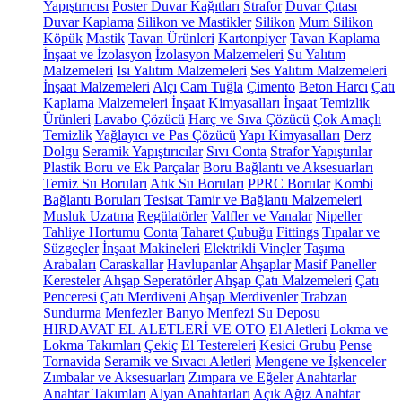
Yapıştırıcısı
Poster Duvar Kağıtları
Strafor
Duvar Çıtası
Duvar Kaplama
Silikon ve Mastikler
Silikon
Mum Silikon
Köpük
Mastik
Tavan Ürünleri
Kartonpiyer
Tavan Kaplama
İnşaat ve İzolasyon
İzolasyon Malzemeleri
Su Yalıtım
Malzemeleri
Isı Yalıtım Malzemeleri
Ses Yalıtım Malzemeleri
İnşaat Malzemeleri
Alçı
Cam Tuğla
Çimento
Beton Harcı
Çatı
Kaplama Malzemeleri
İnşaat Kimyasalları
İnşaat Temizlik
Ürünleri
Lavabo Çözücü
Harç ve Sıva Çözücü
Çok Amaçlı
Temizlik
Yağlayıcı ve Pas Çözücü
Yapı Kimyasalları
Derz
Dolgu
Seramik Yapıştırıcılar
Sıvı Conta
Strafor Yapıştırılar
Plastik Boru ve Ek Parçalar
Boru Bağlantı ve Aksesuarları
Temiz Su Boruları
Atık Su Boruları
PPRC Borular
Kombi
Bağlantı Boruları
Tesisat Tamir ve Bağlantı Malzemeleri
Musluk Uzatma
Regülatörler
Valfler ve Vanalar
Nipeller
Tahliye Hortumu
Conta
Taharet Çubuğu
Fittings
Tıpalar ve
Süzgeçler
İnşaat Makineleri
Elektrikli Vinçler
Taşıma
Arabaları
Caraskallar
Havlupanlar
Ahşaplar
Masif Paneller
Keresteler
Ahşap Seperatörler
Ahşap Çatı Malzemeleri
Çatı
Penceresi
Çatı Merdiveni
Ahşap Merdivenler
Trabzan
Sundurma
Menfezler
Banyo Menfezi
Su Deposu
HIRDAVAT EL ALETLERİ VE OTO
El Aletleri
Lokma ve
Lokma Takımları
Çekiç
El Testereleri
Kesici Grubu
Pense
Tornavida
Seramik ve Sıvacı Aletleri
Mengene ve İşkenceler
Zımbalar ve Aksesuarları
Zımpara ve Eğeler
Anahtarlar
Anahtar Takımları
Alyan Anahtarları
Açık Ağız Anahtar