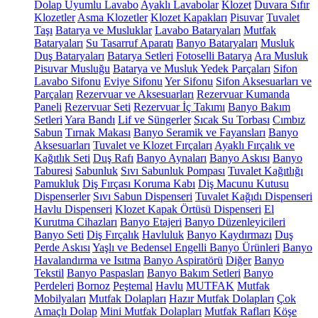
Dolap Uyumlu Lavabo
Ayaklı Lavabolar
Klozet
Duvara Sıfır
Klozetler
Asma Klozetler
Klozet Kapakları
Pisuvar
Tuvalet
Taşı
Batarya ve Musluklar
Lavabo Bataryaları
Mutfak
Bataryaları
Su Tasarruf Aparatı
Banyo Bataryaları
Musluk
Duş Bataryaları
Batarya Setleri
Fotoselli Batarya
Ara Musluk
Pisuvar Musluğu
Batarya ve Musluk Yedek Parçaları
Sifon
Lavabo Sifonu
Eviye Sifonu
Yer Sifonu
Sifon Aksesuarları ve
Parçaları
Rezervuar ve Aksesuarları
Rezervuar Kumanda
Paneli
Rezervuar Seti
Rezervuar İç Takımı
Banyo Bakım
Setleri
Yara Bandı
Lif ve Süngerler
Sıcak Su Torbası
Cımbız
Sabun
Tırnak Makası
Banyo Seramik ve Fayansları
Banyo
Aksesuarları
Tuvalet ve Klozet Fırçaları
Ayaklı Fırçalık ve
Kağıtlık Seti
Duş Rafı
Banyo Aynaları
Banyo Askısı
Banyo
Taburesi
Sabunluk
Sıvı Sabunluk Pompası
Tuvalet Kağıtlığı
Pamukluk
Diş Fırçası Koruma Kabı
Diş Macunu Kutusu
Dispenserler
Sıvı Sabun Dispenseri
Tuvalet Kağıdı Dispenseri
Havlu Dispenseri
Klozet Kapak Örtüsü Dispenseri
El
Kurutma Cihazları
Banyo Etajeri
Banyo Düzenleyicileri
Banyo Seti
Diş Fırçalık
Havluluk
Banyo Kaydırmazı
Duş
Perde Askısı
Yaşlı ve Bedensel Engelli Banyo Ürünleri
Banyo
Havalandırma ve Isıtma
Banyo Aspiratörü
Diğer
Banyo
Tekstil
Banyo Paspasları
Banyo Bakım Setleri
Banyo
Perdeleri
Bornoz
Peştemal
Havlu
MUTFAK
Mutfak
Mobilyaları
Mutfak Dolapları
Hazır Mutfak Dolapları
Çok
Amaçlı Dolap
Mini Mutfak Dolapları
Mutfak Rafları
Köşe