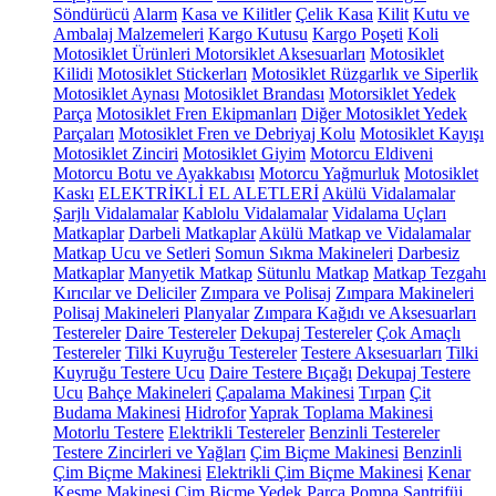
Söndürücü
Alarm
Kasa ve Kilitler
Çelik Kasa
Kilit
Kutu ve
Ambalaj Malzemeleri
Kargo Kutusu
Kargo Poşeti
Koli
Motosiklet Ürünleri
Motorsiklet Aksesuarları
Motosiklet
Kilidi
Motosiklet Stickerları
Motosiklet Rüzgarlık ve Siperlik
Motosiklet Aynası
Motosiklet Brandası
Motorsiklet Yedek
Parça
Motosiklet Fren Ekipmanları
Diğer Motosiklet Yedek
Parçaları
Motosiklet Fren ve Debriyaj Kolu
Motosiklet Kayışı
Motosiklet Zinciri
Motosiklet Giyim
Motorcu Eldiveni
Motorcu Botu ve Ayakkabısı
Motorcu Yağmurluk
Motosiklet
Kaskı
ELEKTRİKLİ EL ALETLERİ
Akülü Vidalamalar
Şarjlı Vidalamalar
Kablolu Vidalamalar
Vidalama Uçları
Matkaplar
Darbeli Matkaplar
Akülü Matkap ve Vidalamalar
Matkap Ucu ve Setleri
Somun Sıkma Makineleri
Darbesiz
Matkaplar
Manyetik Matkap
Sütunlu Matkap
Matkap Tezgahı
Kırıcılar ve Deliciler
Zımpara ve Polisaj
Zımpara Makineleri
Polisaj Makineleri
Planyalar
Zımpara Kağıdı ve Aksesuarları
Testereler
Daire Testereler
Dekupaj Testereler
Çok Amaçlı
Testereler
Tilki Kuyruğu Testereler
Testere Aksesuarları
Tilki
Kuyruğu Testere Ucu
Daire Testere Bıçağı
Dekupaj Testere
Ucu
Bahçe Makineleri
Çapalama Makinesi
Tırpan
Çit
Budama Makinesi
Hidrofor
Yaprak Toplama Makinesi
Motorlu Testere
Elektrikli Testereler
Benzinli Testereler
Testere Zincirleri ve Yağları
Çim Biçme Makinesi
Benzinli
Çim Biçme Makinesi
Elektrikli Çim Biçme Makinesi
Kenar
Kesme Makinesi
Çim Biçme Yedek Parça
Pompa
Santrifüj