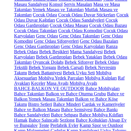
Masası Sandalyesi
Konsol
Servis Masaları
Masa ve Masa
Takımları
Yemek Masası ve Takımları
Mutfak Masası ve
Takımları
Çocuk Odası
Çocuk Odası Duvar Stickerları
Çocuk
Odası Duvar Kağıtları
Çocuk Odası Sandalyeleri
Çocuk
Odası Gardıropları
Çocuk Odası Masası
Çocuk Odası Bazası
Çocuk Odası Takımları
Çocuk Odası Komodini
Çocuk Odası
Karyolaları
Genç Odası
Genç Odası Takımları
Genç Odası
Komodini
Genç Odası Şifonyerleri
Genç Odası Bazaları
Genç Odası Gardıropları
Genç Odası Karyolaları
Ranza
Bebek Odası
Bebek Beşikleri
Mama Sandalyesi
Bebek
Karyolaları
Bebek Gardıropları
Bebek Yatakları
Bebek Odası
Takımları
Oyuncak Dolabı
Bebek Şifonyer
Bebek Odası
Tekstili
Bebek Yorganı
Bebek Çarşafı
Bebek Nevresim
Takımı
Bebek Battaniyesi
Bebek Uyku Seti
Mobilya
Aksesuarları
Mobilya Yedek Parçaları
Mobilya Kulpları
Raf
Ayakları
Keçeler
Masa Ayağı
Mobilya Ayağı
BAHÇE,BALKON VE OUTDOOR
Bahçe Mobilyaları
Bahçe Takımları
Balkon ve Bahçe Oturma Grubu
Bahçe ve
Balkon Yemek Masası Takımları
Balkon ve Bahçe Köşe
Takımı
Bistro Setleri
Bahçe Minderi
Çardak ve Kameriyeler
Bahçe ve Balkon Masası
Bahçe Şemsiyesi
Bahçe Bankı
Bahçe Sandalyeleri
Bahçe Sehpası
Bahçe Mobilya Kılıfları
Hamak
Bahçe Salıncağı
Şezlong
Bahçe Koltukları
Ahşap Ev
ve Bungalov
Tente
Prefabrik Evler
Kamp Spor ve Outdoor
Kamp Malzemeleri
Çadırlar
Kamp Sandalyesi
Uyku Tulumu