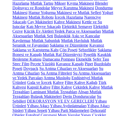
Hazırlama
Mutfak Tartısı
Mikser
Kıyma Makinesi
Blender
Doğrayıcı ve Rondolar
Meyve Kurutma Makinesi
Dondurma
Makinesi
Hamur Yoğurma Makinesi ve Mutfak Şefleri
Yoğurt
Makinesi
Mutfak Robotu
İçecek Hazırlama
Narenciye
Sıkacağı
Çay Makineleri
Kahve Makinesi
Kettle ve Su
Isıtıcılar
Katı Meyve Sıkacağı
Elektrikli Semaver
Elektrikli
Cezve
Küçük Ev Aletleri Yedek Parça ve Aksesuarları
Mutfak
Aksesuarları
Mutfak Seti
Bulaşıklık
Askı ve Kancalar
Kaydırmaz
Mutfak Sabunluk
Mutfak Havluluk
Mutfak
Seramik ve Fayansları
Saklama ve Düzenleme
Kavanoz
Saklama ve Karıştırma Kabı
Çöp Poşeti
Sebzelikler
Saklama
Bonesi ve Kapağı
Mutfak Raf Düzenleyici
Poşetlik
Kaşıklık
Beslenme Kutusu
Damacana Pompası
Ekmeklik
Sefer Tası
Streç Film
Peçete Yüzüğü
Kavanoz Kapağı
Pipet
Buzdolabı
Poşeti
Doypack
Su Arıtma Cihazları ve Aksesuarları
Su
Arıtma Cihazları
Su Arıtma Filtreleri
Su Arıtma Aksesuarları
ve Yedek Parçaları
Arıtma Musluğu
Endüstriyel Mutfak
Ürünleri
Gıda ve İçecek
Kahve
Filtre Kahve Kağıdı
Türk
Kahvesi
Kapsül Kahve
Filtre Kahve
Çekirdek Kahve
Mutfak
Tezgahları
Laminant Mutfak Tezgahları
Ahşap Mutfak
Tezgahları
Bulaşık Makineleri
Derin Dondurucular
Su
Sebilleri
DEKORASYON VE EV GEREÇLERİ
Yılbaşı
Ürünleri
Yılbaşı Ağacı
Yılbaşı Aydınlatmaları
Yılbaşı Ağacı
Süsleri
Yılbaşı Sepeti
Yılbaşı Parti Malzemeleri
Dekoratif
Objeler
Fotoğraf Çerçevesi
Mum
Vazolar
Yapay Çiçekler