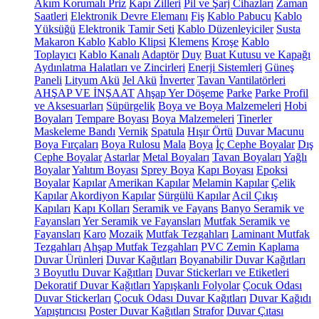
Akım Korumalı Priz
Kapı Zilleri
Pil ve Şarj Cihazları
Zaman
Saatleri
Elektronik Devre Elemanı
Fiş
Kablo Pabucu
Kablo
Yüksüğü
Elektronik Tamir Seti
Kablo Düzenleyiciler
Susta
Makaron Kablo
Kablo Klipsi
Klemens
Kroşe
Kablo
Toplayıcı
Kablo Kanalı
Adaptör
Duy
Buat Kutusu ve Kapağı
Aydınlatma Halatları ve Zincirleri
Enerji Sistemleri
Güneş
Paneli
Lityum Akü
Jel Akü
İnverter
Tavan Vantilatörleri
AHŞAP VE İNŞAAT
Ahşap Yer Döşeme
Parke
Parke Profil
ve Aksesuarları
Süpürgelik
Boya ve Boya Malzemeleri
Hobi
Boyaları
Tempare Boyası
Boya Malzemeleri
Tinerler
Maskeleme Bandı
Vernik
Spatula
Hışır Örtü
Duvar Macunu
Boya Fırçaları
Boya Rulosu
Mala
Boya
İç Cephe Boyalar
Dış
Cephe Boyalar
Astarlar
Metal Boyaları
Tavan Boyaları
Yağlı
Boyalar
Yalıtım Boyası
Sprey Boya
Kapı Boyası
Epoksi
Boyalar
Kapılar
Amerikan Kapılar
Melamin Kapılar
Çelik
Kapılar
Akordiyon Kapılar
Sürgülü Kapılar
Acil Çıkış
Kapıları
Kapı Kolları
Seramik ve Fayans
Banyo Seramik ve
Fayansları
Yer Seramik ve Fayansları
Mutfak Seramik ve
Fayansları
Karo
Mozaik
Mutfak Tezgahları
Laminant Mutfak
Tezgahları
Ahşap Mutfak Tezgahları
PVC Zemin Kaplama
Duvar Ürünleri
Duvar Kağıtları
Boyanabilir Duvar Kağıtları
3 Boyutlu Duvar Kağıtları
Duvar Stickerları ve Etiketleri
Dekoratif Duvar Kağıtları
Yapışkanlı Folyolar
Çocuk Odası
Duvar Stickerları
Çocuk Odası Duvar Kağıtları
Duvar Kağıdı
Yapıştırıcısı
Poster Duvar Kağıtları
Strafor
Duvar Çıtası