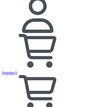
Sepetim
0