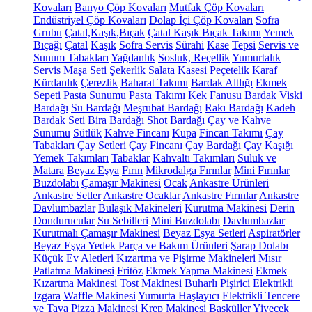
Kovaları
Banyo Çöp Kovaları
Mutfak Çöp Kovaları
Endüstriyel Çöp Kovaları
Dolap İçi Çöp Kovaları
Sofra
Grubu
Çatal,Kaşık,Bıçak
Çatal Kaşık Bıçak Takımı
Yemek
Bıçağı
Çatal
Kaşık
Sofra Servis
Sürahi
Kase
Tepsi
Servis ve
Sunum Tabakları
Yağdanlık
Sosluk, Reçellik
Yumurtalık
Servis Maşa Seti
Şekerlik
Salata Kasesi
Peçetelik
Karaf
Kürdanlık
Çerezlik
Baharat Takımı
Bardak Altlığı
Ekmek
Sepeti
Pasta Sunumu
Pasta Takımı
Kek Fanusu
Bardak
Viski
Bardağı
Su Bardağı
Meşrubat Bardağı
Rakı Bardağı
Kadeh
Bardak Seti
Bira Bardağı
Shot Bardağı
Çay ve Kahve
Sunumu
Sütlük
Kahve Fincanı
Kupa
Fincan Takımı
Çay
Tabakları
Çay Setleri
Çay Fincanı
Çay Bardağı
Çay Kaşığı
Yemek Takımları
Tabaklar
Kahvaltı Takımları
Suluk ve
Matara
Beyaz Eşya
Fırın
Mikrodalga Fırınlar
Mini Fırınlar
Buzdolabı
Çamaşır Makinesi
Ocak
Ankastre Ürünleri
Ankastre Setler
Ankastre Ocaklar
Ankastre Fırınlar
Ankastre
Davlumbazlar
Bulaşık Makineleri
Kurutma Makinesi
Derin
Dondurucular
Su Sebilleri
Mini Buzdolabı
Davlumbazlar
Kurutmalı Çamaşır Makinesi
Beyaz Eşya Setleri
Aspiratörler
Beyaz Eşya Yedek Parça ve Bakım Ürünleri
Şarap Dolabı
Küçük Ev Aletleri
Kızartma ve Pişirme Makineleri
Mısır
Patlatma Makinesi
Fritöz
Ekmek Yapma Makinesi
Ekmek
Kızartma Makinesi
Tost Makinesi
Buharlı Pişirici
Elektrikli
Izgara
Waffle Makinesi
Yumurta Haşlayıcı
Elektrikli Tencere
ve Tava
Pizza Makinesi
Krep Makinesi
Basküller
Yiyecek