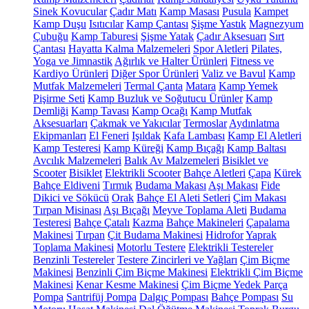
Sinek Kovucular
Çadır Matı
Kamp Masası
Pusula
Kampet
Kamp Duşu
Isıtıcılar
Kamp Çantası
Şişme Yastık
Magnezyum
Çubuğu
Kamp Taburesi
Şişme Yatak
Çadır Aksesuarı
Sırt
Çantası
Hayatta Kalma Malzemeleri
Spor Aletleri
Pilates,
Yoga ve Jimnastik
Ağırlık ve Halter Ürünleri
Fitness ve
Kardiyo Ürünleri
Diğer Spor Ürünleri
Valiz ve Bavul
Kamp
Mutfak Malzemeleri
Termal Çanta
Matara
Kamp Yemek
Pişirme Seti
Kamp Buzluk ve Soğutucu Ürünler
Kamp
Demliği
Kamp Tavası
Kamp Ocağı
Kamp Mutfak
Aksesuarları
Çakmak ve Yakıcılar
Termoslar
Aydınlatma
Ekipmanları
El Feneri
Işıldak
Kafa Lambası
Kamp El Aletleri
Kamp Testeresi
Kamp Küreği
Kamp Bıçağı
Kamp Baltası
Avcılık Malzemeleri
Balık Av Malzemeleri
Bisiklet ve
Scooter
Bisiklet
Elektrikli Scooter
Bahçe Aletleri
Çapa
Kürek
Bahçe Eldiveni
Tırmık
Budama Makası
Aşı Makası
Fide
Dikici ve Sökücü
Orak
Bahçe El Aleti Setleri
Çim Makası
Tırpan Misinası
Aşı Bıçağı
Meyve Toplama Aleti
Budama
Testeresi
Bahçe Çatalı
Kazma
Bahçe Makineleri
Çapalama
Makinesi
Tırpan
Çit Budama Makinesi
Hidrofor
Yaprak
Toplama Makinesi
Motorlu Testere
Elektrikli Testereler
Benzinli Testereler
Testere Zincirleri ve Yağları
Çim Biçme
Makinesi
Benzinli Çim Biçme Makinesi
Elektrikli Çim Biçme
Makinesi
Kenar Kesme Makinesi
Çim Biçme Yedek Parça
Pompa
Santrifüj Pompa
Dalgıç Pompası
Bahçe Pompası
Su