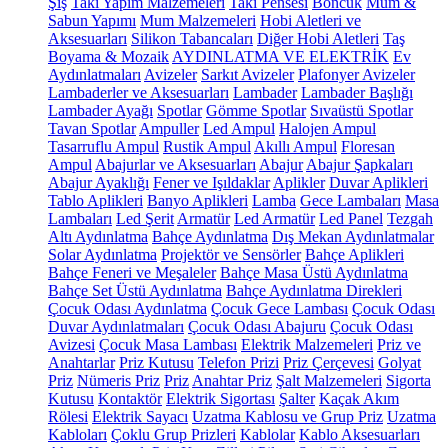
Şiş
Takı Yapım Malzemeleri
Takı Pensesi
Boncuk
Mum &
Sabun Yapımı
Mum Malzemeleri
Hobi Aletleri ve
Aksesuarları
Silikon Tabancaları
Diğer Hobi Aletleri
Taş
Boyama & Mozaik
AYDINLATMA VE ELEKTRİK
Ev
Aydınlatmaları
Avizeler
Sarkıt Avizeler
Plafonyer Avizeler
Lambaderler ve Aksesuarları
Lambader
Lambader Başlığı
Lambader Ayağı
Spotlar
Gömme Spotlar
Sıvaüstü Spotlar
Tavan Spotlar
Ampuller
Led Ampul
Halojen Ampul
Tasarruflu Ampul
Rustik Ampul
Akıllı Ampul
Floresan
Ampul
Abajurlar ve Aksesuarları
Abajur
Abajur Şapkaları
Abajur Ayaklığı
Fener ve Işıldaklar
Aplikler
Duvar Aplikleri
Tablo Aplikleri
Banyo Aplikleri
Lamba
Gece Lambaları
Masa
Lambaları
Led Şerit
Armatür
Led Armatür
Led Panel
Tezgah
Altı Aydınlatma
Bahçe Aydınlatma
Dış Mekan Aydınlatmalar
Solar Aydınlatma
Projektör ve Sensörler
Bahçe Aplikleri
Bahçe Feneri ve Meşaleler
Bahçe Masa Üstü Aydınlatma
Bahçe Set Üstü Aydınlatma
Bahçe Aydınlatma Direkleri
Çocuk Odası Aydınlatma
Çocuk Gece Lambası
Çocuk Odası
Duvar Aydınlatmaları
Çocuk Odası Abajuru
Çocuk Odası
Avizesi
Çocuk Masa Lambası
Elektrik Malzemeleri
Priz ve
Anahtarlar
Priz Kutusu
Telefon Prizi
Priz Çerçevesi
Golyat
Priz
Nümeris Priz
Priz
Anahtar Priz
Şalt Malzemeleri
Sigorta
Kutusu
Kontaktör
Elektrik Sigortası
Şalter
Kaçak Akım
Rölesi
Elektrik Sayacı
Uzatma Kablosu ve Grup Priz
Uzatma
Kabloları
Çoklu Grup Prizleri
Kablolar
Kablo Aksesuarları