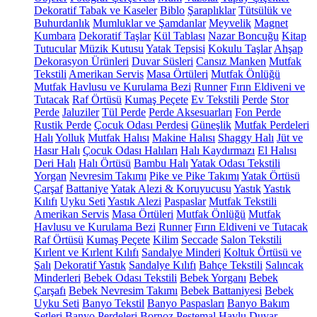
Dekoratif Tabak ve Kaseler
Biblo
Şaraplıklar
Tütsülük ve
Buhurdanlık
Mumluklar ve Şamdanlar
Meyvelik
Magnet
Kumbara
Dekoratif Taşlar
Kül Tablası
Nazar Boncuğu
Kitap
Tutucular
Müzik Kutusu
Yatak Tepsisi
Kokulu Taşlar
Ahşap
Dekorasyon Ürünleri
Duvar Süsleri
Cansız Manken
Mutfak
Tekstili
Amerikan Servis
Masa Örtüleri
Mutfak Önlüğü
Mutfak Havlusu ve Kurulama Bezi
Runner
Fırın Eldiveni ve
Tutacak
Raf Örtüsü
Kumaş Peçete
Ev Tekstili
Perde
Stor
Perde
Jaluziler
Tül Perde
Perde Aksesuarları
Fon Perde
Rustik Perde
Çocuk Odası Perdesi
Güneşlik
Mutfak Perdeleri
Halı
Yolluk
Mutfak Halısı
Makine Halısı
Shaggy Halı
Jüt ve
Hasır Halı
Çocuk Odası Halıları
Halı Kaydırmazı
El Halısı
Deri Halı
Halı Örtüsü
Bambu Halı
Yatak Odası Tekstili
Yorgan
Nevresim Takımı
Pike ve Pike Takımı
Yatak Örtüsü
Çarşaf
Battaniye
Yatak Alezi & Koruyucusu
Yastık
Yastık
Kılıfı
Uyku Seti
Yastık Alezi
Paspaslar
Mutfak Tekstili
Amerikan Servis
Masa Örtüleri
Mutfak Önlüğü
Mutfak
Havlusu ve Kurulama Bezi
Runner
Fırın Eldiveni ve Tutacak
Raf Örtüsü
Kumaş Peçete
Kilim
Seccade
Salon Tekstili
Kırlent ve Kırlent Kılıfı
Sandalye Minderi
Koltuk Örtüsü ve
Şalı
Dekoratif Yastık
Sandalye Kılıfı
Bahçe Tekstili
Salıncak
Minderleri
Bebek Odası Tekstili
Bebek Yorganı
Bebek
Çarşafı
Bebek Nevresim Takımı
Bebek Battaniyesi
Bebek
Uyku Seti
Banyo Tekstil
Banyo Paspasları
Banyo Bakım
Setleri
Banyo Perdeleri
Bornoz
Peştemal
Havlu
Duvar