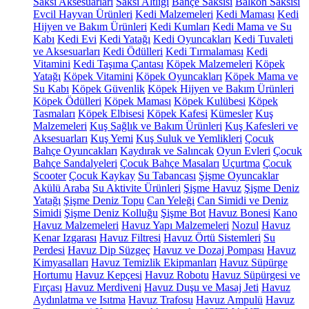
Saksı Aksesuarları
Saksı Altlığı
Bahçe Saksısı
Balkon Saksısı
Evcil Hayvan Ürünleri
Kedi Malzemeleri
Kedi Maması
Kedi
Hijyen ve Bakım Ürünleri
Kedi Kumları
Kedi Mama ve Su
Kabı
Kedi Evi
Kedi Yatağı
Kedi Oyuncakları
Kedi Tuvaleti
ve Aksesuarları
Kedi Ödülleri
Kedi Tırmalaması
Kedi
Vitamini
Kedi Taşıma Çantası
Köpek Malzemeleri
Köpek
Yatağı
Köpek Vitamini
Köpek Oyuncakları
Köpek Mama ve
Su Kabı
Köpek Güvenlik
Köpek Hijyen ve Bakım Ürünleri
Köpek Ödülleri
Köpek Maması
Köpek Kulübesi
Köpek
Tasmaları
Köpek Elbisesi
Köpek Kafesi
Kümesler
Kuş
Malzemeleri
Kuş Sağlık ve Bakım Ürünleri
Kuş Kafesleri ve
Aksesuarları
Kuş Yemi
Kuş Suluk ve Yemlikleri
Çocuk
Bahçe Oyuncakları
Kaydırak ve Salıncak
Oyun Evleri
Çocuk
Bahçe Sandalyeleri
Çocuk Bahçe Masaları
Uçurtma
Çocuk
Scooter
Çocuk Kaykay
Su Tabancası
Şişme Oyuncaklar
Akülü Araba
Su Aktivite Ürünleri
Şişme Havuz
Şişme Deniz
Yatağı
Şişme Deniz Topu
Can Yeleği
Can Simidi ve Deniz
Simidi
Şişme Deniz Kolluğu
Şişme Bot
Havuz Bonesi
Kano
Havuz Malzemeleri
Havuz Yapı Malzemeleri
Nozul
Havuz
Kenar Izgarası
Havuz Filtresi
Havuz Örtü Sistemleri
Su
Perdesi
Havuz Dip Süzgeç
Havuz ve Dozaj Pompası
Havuz
Kimyasalları
Havuz Temizlik Ekipmanları
Havuz Süpürge
Hortumu
Havuz Kepçesi
Havuz Robotu
Havuz Süpürgesi ve
Fırçası
Havuz Merdiveni
Havuz Duşu ve Masaj Jeti
Havuz
Aydınlatma ve Isıtma
Havuz Trafosu
Havuz Ampulü
Havuz