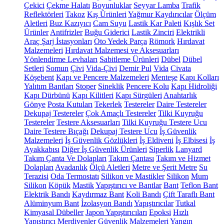
Çekici
Çekme Halatı
Boyunluklar
Seyyar Lamba
Trafik
Reflektörleri
Takoz
Kış Ürünleri
Yağmur Kaydırıcılar
Ölçüm
Aletleri
Buz Kazıyıcı
Cam Suyu
Lastik Kar Paleti
Kışlık Set
Ürünler
Antifrizler
Buğu Giderici
Lastik Zinciri
Elektrikli
Araç Şarj İstasyonları
Oto Yedek Parça
Römork
Hırdavat
Malzemeleri
Hırdavat Malzemesi ve Aksesuarları
Yönlendirme Levhaları
Sabitleme Ürünleri
Dübel
Dübel
Setleri
Somun
Çivi
Vida-Çivi
Demir Pul
Vida
Civata
Köşebent
Kapı ve Pencere Malzemeleri
Menteşe
Kapı Kolları
Yalıtım Bantları
Stoper
Sineklik
Pencere Kolu
Kapı Hidroliği
Kapı Dürbünü
Kapı Kilitleri
Kapı Sürgüleri
Anahtarlık
Gönye
Posta Kutuları
Tekerlek
Testereler
Daire Testereler
Dekupaj Testereler
Çok Amaçlı Testereler
Tilki Kuyruğu
Testereler
Testere Aksesuarları
Tilki Kuyruğu Testere Ucu
Daire Testere Bıçağı
Dekupaj Testere Ucu
İş Güvenlik
Malzemeleri
İş Güvenlik Gözlükleri
İş Eldiveni
İş Elbisesi
İş
Ayakkabısı
Diğer İş Güvenlik Ürünleri
Siperlik
Lanyard
Takım Çanta Ve Dolapları
Takım Çantası
Takım ve Hizmet
Dolapları
Avadanlık
Ölçü Aletleri
Metre ve Şerit Metre
Su
Terazisi
Oda Termostatı
Silikon ve Mastikler
Silikon
Mum
Silikon
Köpük
Mastik
Yapıştırıcı ve Bantlar
Bant
Teflon Bant
Elektrik Bandı
Kaydırmaz Bant
Koli Bandı
Çift Taraflı Bant
Alüminyum Bant
İzolasyon Bandı
Yapıştırıcılar
Tutkal
Kimyasal Dübeller
Japon Yapıştırıcıları
Epoksi
Hızlı
Yapıştırıcı
Merdivenler
Güvenlik Malzemeleri
Yangın