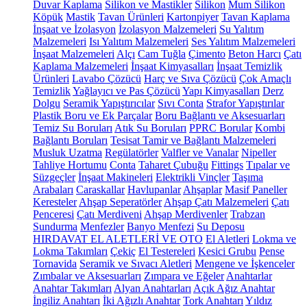
Duvar Kaplama
Silikon ve Mastikler
Silikon
Mum Silikon
Köpük
Mastik
Tavan Ürünleri
Kartonpiyer
Tavan Kaplama
İnşaat ve İzolasyon
İzolasyon Malzemeleri
Su Yalıtım
Malzemeleri
Isı Yalıtım Malzemeleri
Ses Yalıtım Malzemeleri
İnşaat Malzemeleri
Alçı
Cam Tuğla
Çimento
Beton Harcı
Çatı
Kaplama Malzemeleri
İnşaat Kimyasalları
İnşaat Temizlik
Ürünleri
Lavabo Çözücü
Harç ve Sıva Çözücü
Çok Amaçlı
Temizlik
Yağlayıcı ve Pas Çözücü
Yapı Kimyasalları
Derz
Dolgu
Seramik Yapıştırıcılar
Sıvı Conta
Strafor Yapıştırılar
Plastik Boru ve Ek Parçalar
Boru Bağlantı ve Aksesuarları
Temiz Su Boruları
Atık Su Boruları
PPRC Borular
Kombi
Bağlantı Boruları
Tesisat Tamir ve Bağlantı Malzemeleri
Musluk Uzatma
Regülatörler
Valfler ve Vanalar
Nipeller
Tahliye Hortumu
Conta
Taharet Çubuğu
Fittings
Tıpalar ve
Süzgeçler
İnşaat Makineleri
Elektrikli Vinçler
Taşıma
Arabaları
Caraskallar
Havlupanlar
Ahşaplar
Masif Paneller
Keresteler
Ahşap Seperatörler
Ahşap Çatı Malzemeleri
Çatı
Penceresi
Çatı Merdiveni
Ahşap Merdivenler
Trabzan
Sundurma
Menfezler
Banyo Menfezi
Su Deposu
HIRDAVAT EL ALETLERİ VE OTO
El Aletleri
Lokma ve
Lokma Takımları
Çekiç
El Testereleri
Kesici Grubu
Pense
Tornavida
Seramik ve Sıvacı Aletleri
Mengene ve İşkenceler
Zımbalar ve Aksesuarları
Zımpara ve Eğeler
Anahtarlar
Anahtar Takımları
Alyan Anahtarları
Açık Ağız Anahtar
İngiliz Anahtarı
İki Ağızlı Anahtar
Tork Anahtarı
Yıldız