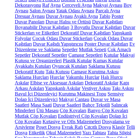
Dekorasyonu
Raf
Ayna
Çerçeveli Ayna
Makyaj Aynası
Boy
Aynası
Salon Aynası
Yatak Odası Aynası
Parçalı Ayna
Dresuar Aynası
Duvar Aynası
Ayaklı Ayna
Tablo
Poster
Duvar Panoları
Duvar Halısı ve Örtüsü
Duvar Kağıtları
Boyanabilir Duvar Kağıtları
3 Boyutlu Duvar Kağıtları
Duvar
Stickerları ve Etiketleri
Dekoratif Duvar Kağıtları
Yapışkanlı
Folyolar
Çocuk Odası Duvar Stickerları
Çocuk Odası Duvar
Kağıtları
Duvar Kağıdı Yapıştırıcısı
Poster Duvar Kağıtları
Ev
Düzenleme ve Saklama
Sepetler
Mutfak Sepeti
Çok Amaçlı
Sepetler
Dekoratif Sepetler
Çamaşır Sepetleri
Kutular
Makyaj
Kutusu ve Organizerleri
Plastik Kutular
Kumaş Kutular
Ayakkabı Kutuları
Oyuncak Kutuları
Saklama Kutusu
Dekoratif Kutu
Takı Kutusu
Çamaşır Kurutma Askısı
Saklama Hurçları
Hurçlar
Vakumlu Hurçlar
Halı Hurcu
Askılar
Elbise ve Aksesuar Askıları
Dekoratif Askılar
Kapı
Arkası Askıları
Yapışkanlı Askılar
Vestiyer Askısı
Takı Askısı
Bavul İçi Düzenleyici
Kurutma Makinesi Topu
Şemsiye
Dolap İçi Düzenleyici
Makyaj Çantası
Duvar ve Masa
Saatleri
Masa Saati
Duvar Saatleri
Bahçe Tekstili
Salıncak
Minderleri
Ütü Masası
Çöp Kovaları
Banyo Çöp Kovaları
Mutfak Çöp Kovaları
Endüstriyel Çöp Kovaları
Dolap İçi
Çöp Kovaları
Kırtasiye ve Ofis Malzemeleri
Dosyalama ve
Arşivleme
Poşet Dosya
Evrak Rafı
Çıtçıtlı Dosya
Klasör
Telli
Dosya
Etiketlik
Okul Malzemeleri
Yazı Tahtası
Tahta Silgisi