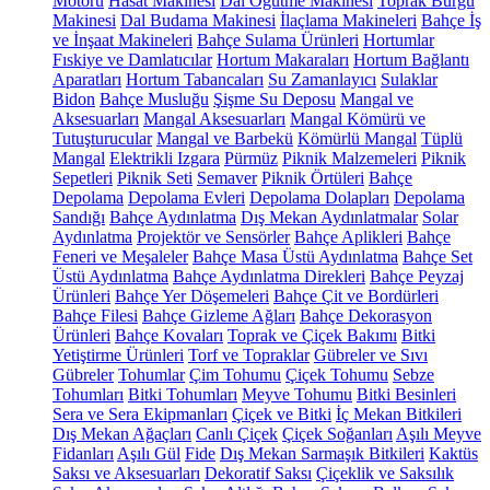
Motoru
Hasat Makinesi
Dal Öğütme Makinesi
Toprak Burgu
Makinesi
Dal Budama Makinesi
İlaçlama Makineleri
Bahçe İş
ve İnşaat Makineleri
Bahçe Sulama Ürünleri
Hortumlar
Fıskiye ve Damlatıcılar
Hortum Makaraları
Hortum Bağlantı
Aparatları
Hortum Tabancaları
Su Zamanlayıcı
Sulaklar
Bidon
Bahçe Musluğu
Şişme Su Deposu
Mangal ve
Aksesuarları
Mangal Aksesuarları
Mangal Kömürü ve
Tutuşturucular
Mangal ve Barbekü
Kömürlü Mangal
Tüplü
Mangal
Elektrikli Izgara
Pürmüz
Piknik Malzemeleri
Piknik
Sepetleri
Piknik Seti
Semaver
Piknik Örtüleri
Bahçe
Depolama
Depolama Evleri
Depolama Dolapları
Depolama
Sandığı
Bahçe Aydınlatma
Dış Mekan Aydınlatmalar
Solar
Aydınlatma
Projektör ve Sensörler
Bahçe Aplikleri
Bahçe
Feneri ve Meşaleler
Bahçe Masa Üstü Aydınlatma
Bahçe Set
Üstü Aydınlatma
Bahçe Aydınlatma Direkleri
Bahçe Peyzaj
Ürünleri
Bahçe Yer Döşemeleri
Bahçe Çit ve Bordürleri
Bahçe Filesi
Bahçe Gizleme Ağları
Bahçe Dekorasyon
Ürünleri
Bahçe Kovaları
Toprak ve Çiçek Bakımı
Bitki
Yetiştirme Ürünleri
Torf ve Topraklar
Gübreler ve Sıvı
Gübreler
Tohumlar
Çim Tohumu
Çiçek Tohumu
Sebze
Tohumları
Bitki Tohumları
Meyve Tohumu
Bitki Besinleri
Sera ve Sera Ekipmanları
Çiçek ve Bitki
İç Mekan Bitkileri
Dış Mekan Ağaçları
Canlı Çiçek
Çiçek Soğanları
Aşılı Meyve
Fidanları
Aşılı Gül
Fide
Dış Mekan Sarmaşık Bitkileri
Kaktüs
Saksı ve Aksesuarları
Dekoratif Saksı
Çiçeklik ve Saksılık