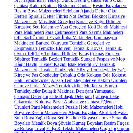
Sıvı Yapıştırıcılar
Tebeşir
Suluk
Resim Çantası
Pano
Okul
Çantası
Kalem Kutusu
Beslenme Çantası
Resim Boyaları ve
Resim Boya Malzemeleri
Selobant
Ajanda
Defter
Okul
Defteri
Spiralli Defter
Fihrist
Not Defteri
Bloknot
Kırtasiye
Malzemeleri
Masaüstü Gereçleri
Kırtasiye Kağıt Ürünleri
Kırtasiye Seti
Kalem ve Yazı Gereçleri
Koli Bandı Makinesi
Para Makineleri
Para Çekmeceleri
Para Sayma Makineleri
Ofis Sarf Ürünleri
Evrak İmha Makineleri
Laminasyon
Makineleri
Barkod Okuyucu
Temizlik Gereçleri ve
Ekipmanları
Temizlik Eldiveni
Temizlik Kovası
Temizlik,
Ovma Teli
Tüy Toplama Ürünleri
Faraş
Çekpas
Fırça ve
Süpürge
Temizlik Bezleri
Temizlik Süngeri
Paspas ve Mop
Kâğıt Havlu
Tuvalet Kağıdı
Islak Mendil
Ev Temizlik
Malzemeleri
Tuvalet Temizleyici
Yüzey Temizleyiciler
Yağ,
Kireç ve Pas Çözücüler
Çubuklu Oda Kokusu
Oda Kokusu
Halı Temizleyiciler
Ahşap Temizleyiciler ve Bakım Ürünleri
Cam ve Parlak Yüzey Temizleyiciler
Mutfak ve Banyo
Temizleyiciler
Bulaşık Makinesi Deterjanı
Yumuşatıcı
Çamaşır Deterjanı
Elde Bulaşık Deterjanı
Çamaşır Leke
Çıkarıcılar
Kolonya
Pazar Arabası ve Çantası
Eğlence
Ürünleri
Parti Malzemeleri
Puzzle
Hobi Malzemeleri
Hobi
Boya ve Resim Malzemeleri
Ahşap Boyaları
Akrilik Boyalar
Sulu Boya
Yağlı Boya Seti
Eskitme Boyası
Cam ve Seramik
Boyaları
Metalik Boya
Şövale
Kumaş Boyaları
Resim Fırçası
ve Rulosu
Tuval
El İşi & Tekstil Malzemeleri
Örgü İpi
Güpür