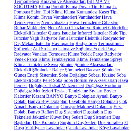
Termometresi
Karavan ve Aksesuarları
ISITMA VE
SOĞUTMA
Klima
Portatif Klima
Duvar Tipi Klima
Isı
Pompası
Salon Tipi Klima
Klima Kumandası
Kaset Tipi
Klima
Kombi
Tavan Vantilatörleri
Vantilatörler
Hava
Temizleyiciler
Nem Cihazları
Hava Temizleme Cihazları
Buhar Makineleri
Nem Alma Cihazları ve Rutubet Gidericiler
Elektrikli Isıtıcılar
Quartz Isıtıcılar
Infrared Isıtıcılar
Kule Tipi
Isıtıcılar
Yağlı Radyatör
Fanlı Isıtıcılar
Elektrikli Radyatörler
Dış Mekan Isıtıcılar
Havlupanlar
Radyatörler
Termosifonlar
Şofbenler
Ani Su Isıtıcı
Isıtma ve Soğutma Yedek Parça
Radyatör Vanaları
Termostat
Klima Yedek Parça
Radyatör
Yedek Parça
Klima Temizleyicisi
Klima Temizleme Spreyi
Klima Temizleme Sıvısı
Şömine
Şömine Aksesuarları
Elektrikli Şömineler
Bahçe Şömineleri
Bacasız Şömineler
Güneş Enerji Sistemleri
Soba
Doğalgaz Sobası
Kuzine Soba
Elektrikli Soba
Pelet Soba
Soba Borusu ve Aksesuarları
Hava
Perdesi
Doğalgaz Tesisat Malzemeleri
Doğalgaz Hortumu
Doğalgaz Menfezleri
Tesisat Temizleme Sıvıları
Boyler
Kalorifer Kazanı
BANYO
Banyo Dolapları
Aynalı Banyo
Dolabı
Banyo Boy Dolapları
Lavabolu Banyo Dolapları
Çok
Amaçlı Banyo Dolapları
Çamaşır Makinesi Dolapları
Ecza
Dolabı
Banyo Rafları
Duş Sistemleri
Duşakabin
Duş
Tekneleri
Jakuziler
Küvet
Duş Setleri
Duş Sistemleri
Duş
Başlıkları
Duş Kolonları
Sürgülü Duş Setleri
Duş Spiralleri
El
Duşu
Vitrifiyeler
Lavabolar
Çanak Lavabolar
Köşe Lavabolar