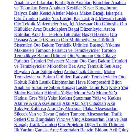
Anahtar ve Takımları
Kurbağcık Anahtarı
Kombine Anahtar
ve Takımları
Boru Anahtarı
Keskiler
Keser
Kargaburun
Balyoz
Balta
Kesici Aletler
Makas
Maket Bıçağı
Iskarpela
Oto Ürünleri
Lastik
Yaz Lastiği
Kış Lastiği
4 Mevsim Lastik
Oto Teknik Malzemeler
Araç İçi Aksesuar
Oto Güneşlik
Oto
Küllükler
Araç Buzdolapları
Bagaj Düzenleyici
Araba
Kokuları
Araç İçi Telefon Tutucular
Bagaj Havuzu
Oto
Paspası
Araç İçi Kamera
Oto Multimedya ve Görüntü
Sistemleri
Oto Bakım Temizlik Ürünleri
Basınçlı Yıkama
Makineleri
Tampon Parlatıcı ve Temizleyiciler
Torpido
Temizlik ve Bakım Ürünleri
Oto Şampuan
Oto Cila ve
Parlatıcı Ürünleri
Polyester Macun
Oto Cam Bakım Ürünleri
ve Temizleyiciler
Mikrofiber Bez
Araç Temizlik Seti
Araç
Boyaları
Araç Süpürgeleri
Araba Çizik Giderici
Motor
Temizleyici ve Bakım Ürünleri
Radyatör Temizleyiciler
Oto
Koltuk Kılıfı
Lastik Ekipmanları
Hava Kompresörü
Bijon
Anahtarı
Sibop ve Sibop Kapağı
Lastik Tamir Kiti
Kriko
Yağ
Motor Katkıları
Hidrolik Yağlar
Motor Yağı
Motor Yağı
Katkısı
Gres Yağı
Yakıt Katkısı
Şanzıman Yağı ve Katkısı
Akü ve Akü Aksesuarları
Akü
Akü Şarj Cihazları
Akü
Takviye Kablosu
Araç Dış Aksesuar
Plaka Aksesuarları
Silecek
Yan ve Tavan Çıtaları
Tampon Aksesuarları
Trafik
Setleri
Oto Brandaları
Vinç ve Vinç Aksesuarları
Jant ve Jant
Kapağı
Trafik Ürünleri
Oto Projektör
Diğer Trafik Ürünleri
İlk Yardım Çantası
Araç Sigortaları
Benzin Bidonu
Acil Çıkış