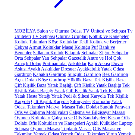
MOBİLYA
Salon ve Oturma Odası
TV Ünitesi ve Sehpası
Tv
Üniteleri
TV Sehpası
Oturma Grupları
Koltuk ve Kanepeler
Koltuk Takımları
Köşe Koltuklar
Tekli Koltuk ve Berjerler
Çekyat
Armut Koltuklar
Masaj Koltuğu
Puf
Bank ve
Benchler
Sallanan Koltuk
Kitaplık
Sehpalar
Zigon Sehpalar
Orta Sehpalar
Yan Sehpalar
Gazetelik
Antre ve Hol
Çok
Amaçlı Dolap
Portmantolar
Askılıklar
Kapı Askısı
Duvar
Askısı
Ayaklı Askılıklar
Dresuar
Ayakkabılık
Yatak Odası
Gardırop
Kapaklı Gardırop
Sürgülü Gardırop
Bez Gardırop
Açık Dolap
Köşe Gardırop
Yüklük
Baza
Tek Kişilik Baza
Çift Kişilik Baza
Yatak Başlığı
Çift Kişilik Yatak Başlığı
Tek
Kişilik Yatak Başlığı
Yatak
Çift Kişilik Yatak
Tek Kişilik
Yatak
Hasta Yatağı
Yatak Pedi & Şiltesi
Karyola
Tek Kişilik
Karyola
Çift Kişilik Karyola
Şifonyerler
Komodin
Yatak
Odası Takımları
Makyaj Masası
Takı Dolabı
Sandık
Paravan
Ofis ve Çalışma Mobilyaları
Çalışma ve Bilgisayar Masası
Oyuncu Koltukları
Çalışma ve Ofis Sandalyeleri
Keson
Ofis
Dolabı
Ofis Koltukları ve Kanepeleri
Ayaklı Küllükler
Laptop
Sehpası
Oyuncu Masası
Toplantı Masası
Ofis Masası ve
Takımları
Yemek Odası
Yemek Odası Takımları
Vitrin
Yemek