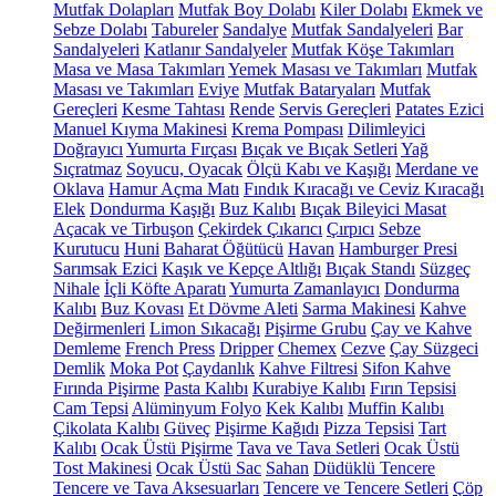
Mutfak Dolapları
Mutfak Boy Dolabı
Kiler Dolabı
Ekmek ve
Sebze Dolabı
Tabureler
Sandalye
Mutfak Sandalyeleri
Bar
Sandalyeleri
Katlanır Sandalyeler
Mutfak Köşe Takımları
Masa ve Masa Takımları
Yemek Masası ve Takımları
Mutfak
Masası ve Takımları
Eviye
Mutfak Bataryaları
Mutfak
Gereçleri
Kesme Tahtası
Rende
Servis Gereçleri
Patates Ezici
Manuel Kıyma Makinesi
Krema Pompası
Dilimleyici
Doğrayıcı
Yumurta Fırçası
Bıçak ve Bıçak Setleri
Yağ
Sıçratmaz
Soyucu, Oyacak
Ölçü Kabı ve Kaşığı
Merdane ve
Oklava
Hamur Açma Matı
Fındık Kıracağı ve Ceviz Kıracağı
Elek
Dondurma Kaşığı
Buz Kalıbı
Bıçak Bileyici Masat
Açacak ve Tirbuşon
Çekirdek Çıkarıcı
Çırpıcı
Sebze
Kurutucu
Huni
Baharat Öğütücü
Havan
Hamburger Presi
Sarımsak Ezici
Kaşık ve Kepçe Altlığı
Bıçak Standı
Süzgeç
Nihale
İçli Köfte Aparatı
Yumurta Zamanlayıcı
Dondurma
Kalıbı
Buz Kovası
Et Dövme Aleti
Sarma Makinesi
Kahve
Değirmenleri
Limon Sıkacağı
Pişirme Grubu
Çay ve Kahve
Demleme
French Press
Dripper
Chemex
Cezve
Çay Süzgeci
Demlik
Moka Pot
Çaydanlık
Kahve Filtresi
Sifon Kahve
Fırında Pişirme
Pasta Kalıbı
Kurabiye Kalıbı
Fırın Tepsisi
Cam Tepsi
Alüminyum Folyo
Kek Kalıbı
Muffin Kalıbı
Çikolata Kalıbı
Güveç
Pişirme Kağıdı
Pizza Tepsisi
Tart
Kalıbı
Ocak Üstü Pişirme
Tava ve Tava Setleri
Ocak Üstü
Tost Makinesi
Ocak Üstü Sac
Sahan
Düdüklü Tencere
Tencere ve Tava Aksesuarları
Tencere ve Tencere Setleri
Çöp