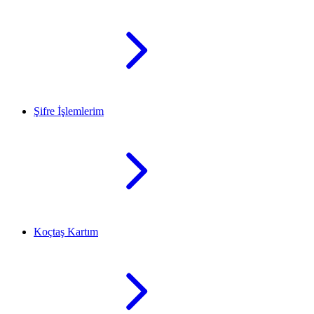
Şifre İşlemlerim
Koçtaş Kartım