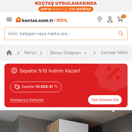
0
Ürün, kategori veya marka ara...
Banyo
Çamaşır Makines
Banyo Dolapları
Sepette %10 İndirim Kazan!
Sepette
10.858,41
TL
Kampanya Detayları
Tüm Ürünleri Gör