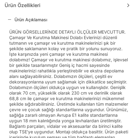
Ürün Özellikleri
Ürün Açıklaması
ÜRÜN GÖRSELLERİNDE DETAYLI ÖLÇÜLER MEVCUTTUR.
Çamaşır Ve Kurutma Makinesi Dolabı Evlerinizi düzenli
tutmanın ve çamaşır ve kurutma makinelerinizi şık bir
şekilde saklamanın kolay ve pratik bir yolunu sunuyoruz.
İşte karşınızda yeni çamaşır ve kurutma makinesi
dolabımız! Çamaşır ve kurutma makinesi dolabımız, işlevsel
bir şekilde tasarlanmıştır Geniş iç hacmi sayesinde
makinelerinizi rahatlıkla yerleştirebilir ve ekstra depolama
alanı sağlayabilirsiniz. Dolabımızın ölçüleri, çeşitli ev
dekorasyonlarına uyum sağlamak için dikkatlice seçilmiştir.
Dolabımızın ölçüleri oldukça uygun ve kullanışlıdır. Genişlik
olarak 70 cm, yükseklik olarak 230 cm ve derinlik olarak
68,8 cm ile çamaşır ve kurutma makinelerinizi mükemmel
şekilde sığdırabilirsiniz. Üretimde kullanılan tüm malzemeler
çevre ve çocuk sağlığı standartlarına uygundur. Ürünümüz,
sağlığa zararlı olmayan Avrupa E1 kalite standartlarına
uygun 18 mm kalınlığında yonga levhalardan üretilmiştir.
Bağlantı parçaları, vidalar ve aksesuarlar da birinci kalite
olup TSE'ye uygundur. Montajı oldukça basittir. Ürün paketi
içerisinde kurulum şeması ve tüm bağlantı elemanları