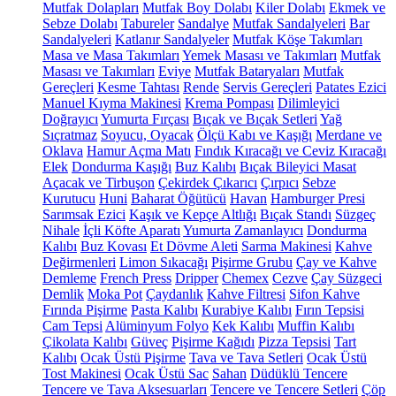
Mutfak Dolapları
Mutfak Boy Dolabı
Kiler Dolabı
Ekmek ve
Sebze Dolabı
Tabureler
Sandalye
Mutfak Sandalyeleri
Bar
Sandalyeleri
Katlanır Sandalyeler
Mutfak Köşe Takımları
Masa ve Masa Takımları
Yemek Masası ve Takımları
Mutfak
Masası ve Takımları
Eviye
Mutfak Bataryaları
Mutfak
Gereçleri
Kesme Tahtası
Rende
Servis Gereçleri
Patates Ezici
Manuel Kıyma Makinesi
Krema Pompası
Dilimleyici
Doğrayıcı
Yumurta Fırçası
Bıçak ve Bıçak Setleri
Yağ
Sıçratmaz
Soyucu, Oyacak
Ölçü Kabı ve Kaşığı
Merdane ve
Oklava
Hamur Açma Matı
Fındık Kıracağı ve Ceviz Kıracağı
Elek
Dondurma Kaşığı
Buz Kalıbı
Bıçak Bileyici Masat
Açacak ve Tirbuşon
Çekirdek Çıkarıcı
Çırpıcı
Sebze
Kurutucu
Huni
Baharat Öğütücü
Havan
Hamburger Presi
Sarımsak Ezici
Kaşık ve Kepçe Altlığı
Bıçak Standı
Süzgeç
Nihale
İçli Köfte Aparatı
Yumurta Zamanlayıcı
Dondurma
Kalıbı
Buz Kovası
Et Dövme Aleti
Sarma Makinesi
Kahve
Değirmenleri
Limon Sıkacağı
Pişirme Grubu
Çay ve Kahve
Demleme
French Press
Dripper
Chemex
Cezve
Çay Süzgeci
Demlik
Moka Pot
Çaydanlık
Kahve Filtresi
Sifon Kahve
Fırında Pişirme
Pasta Kalıbı
Kurabiye Kalıbı
Fırın Tepsisi
Cam Tepsi
Alüminyum Folyo
Kek Kalıbı
Muffin Kalıbı
Çikolata Kalıbı
Güveç
Pişirme Kağıdı
Pizza Tepsisi
Tart
Kalıbı
Ocak Üstü Pişirme
Tava ve Tava Setleri
Ocak Üstü
Tost Makinesi
Ocak Üstü Sac
Sahan
Düdüklü Tencere
Tencere ve Tava Aksesuarları
Tencere ve Tencere Setleri
Çöp