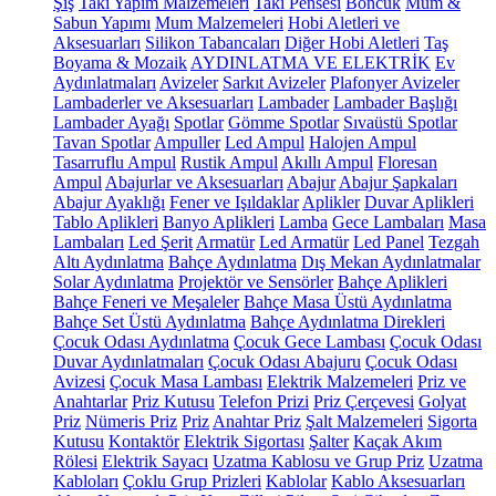
Şiş
Takı Yapım Malzemeleri
Takı Pensesi
Boncuk
Mum &
Sabun Yapımı
Mum Malzemeleri
Hobi Aletleri ve
Aksesuarları
Silikon Tabancaları
Diğer Hobi Aletleri
Taş
Boyama & Mozaik
AYDINLATMA VE ELEKTRİK
Ev
Aydınlatmaları
Avizeler
Sarkıt Avizeler
Plafonyer Avizeler
Lambaderler ve Aksesuarları
Lambader
Lambader Başlığı
Lambader Ayağı
Spotlar
Gömme Spotlar
Sıvaüstü Spotlar
Tavan Spotlar
Ampuller
Led Ampul
Halojen Ampul
Tasarruflu Ampul
Rustik Ampul
Akıllı Ampul
Floresan
Ampul
Abajurlar ve Aksesuarları
Abajur
Abajur Şapkaları
Abajur Ayaklığı
Fener ve Işıldaklar
Aplikler
Duvar Aplikleri
Tablo Aplikleri
Banyo Aplikleri
Lamba
Gece Lambaları
Masa
Lambaları
Led Şerit
Armatür
Led Armatür
Led Panel
Tezgah
Altı Aydınlatma
Bahçe Aydınlatma
Dış Mekan Aydınlatmalar
Solar Aydınlatma
Projektör ve Sensörler
Bahçe Aplikleri
Bahçe Feneri ve Meşaleler
Bahçe Masa Üstü Aydınlatma
Bahçe Set Üstü Aydınlatma
Bahçe Aydınlatma Direkleri
Çocuk Odası Aydınlatma
Çocuk Gece Lambası
Çocuk Odası
Duvar Aydınlatmaları
Çocuk Odası Abajuru
Çocuk Odası
Avizesi
Çocuk Masa Lambası
Elektrik Malzemeleri
Priz ve
Anahtarlar
Priz Kutusu
Telefon Prizi
Priz Çerçevesi
Golyat
Priz
Nümeris Priz
Priz
Anahtar Priz
Şalt Malzemeleri
Sigorta
Kutusu
Kontaktör
Elektrik Sigortası
Şalter
Kaçak Akım
Rölesi
Elektrik Sayacı
Uzatma Kablosu ve Grup Priz
Uzatma
Kabloları
Çoklu Grup Prizleri
Kablolar
Kablo Aksesuarları