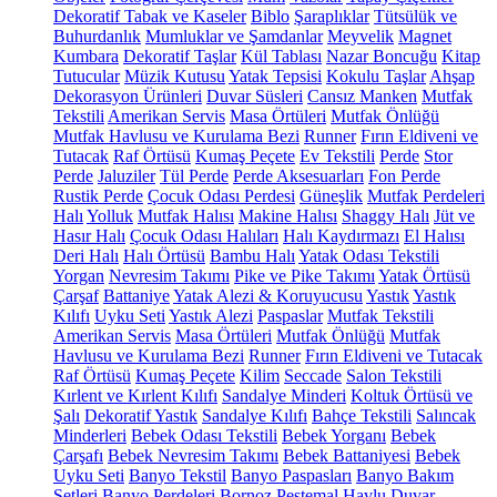
Dekoratif Tabak ve Kaseler
Biblo
Şaraplıklar
Tütsülük ve
Buhurdanlık
Mumluklar ve Şamdanlar
Meyvelik
Magnet
Kumbara
Dekoratif Taşlar
Kül Tablası
Nazar Boncuğu
Kitap
Tutucular
Müzik Kutusu
Yatak Tepsisi
Kokulu Taşlar
Ahşap
Dekorasyon Ürünleri
Duvar Süsleri
Cansız Manken
Mutfak
Tekstili
Amerikan Servis
Masa Örtüleri
Mutfak Önlüğü
Mutfak Havlusu ve Kurulama Bezi
Runner
Fırın Eldiveni ve
Tutacak
Raf Örtüsü
Kumaş Peçete
Ev Tekstili
Perde
Stor
Perde
Jaluziler
Tül Perde
Perde Aksesuarları
Fon Perde
Rustik Perde
Çocuk Odası Perdesi
Güneşlik
Mutfak Perdeleri
Halı
Yolluk
Mutfak Halısı
Makine Halısı
Shaggy Halı
Jüt ve
Hasır Halı
Çocuk Odası Halıları
Halı Kaydırmazı
El Halısı
Deri Halı
Halı Örtüsü
Bambu Halı
Yatak Odası Tekstili
Yorgan
Nevresim Takımı
Pike ve Pike Takımı
Yatak Örtüsü
Çarşaf
Battaniye
Yatak Alezi & Koruyucusu
Yastık
Yastık
Kılıfı
Uyku Seti
Yastık Alezi
Paspaslar
Mutfak Tekstili
Amerikan Servis
Masa Örtüleri
Mutfak Önlüğü
Mutfak
Havlusu ve Kurulama Bezi
Runner
Fırın Eldiveni ve Tutacak
Raf Örtüsü
Kumaş Peçete
Kilim
Seccade
Salon Tekstili
Kırlent ve Kırlent Kılıfı
Sandalye Minderi
Koltuk Örtüsü ve
Şalı
Dekoratif Yastık
Sandalye Kılıfı
Bahçe Tekstili
Salıncak
Minderleri
Bebek Odası Tekstili
Bebek Yorganı
Bebek
Çarşafı
Bebek Nevresim Takımı
Bebek Battaniyesi
Bebek
Uyku Seti
Banyo Tekstil
Banyo Paspasları
Banyo Bakım
Setleri
Banyo Perdeleri
Bornoz
Peştemal
Havlu
Duvar