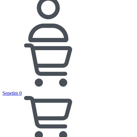
Sepetim
0