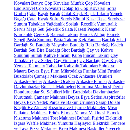
Kovaları
Banyo Çöp Kovaları
Mutfak Çöp Kovaları
Endüstriyel Çöp Kovaları
Dolap İçi Çöp Kovaları
Sofra
Grubu
Çatal,Kaşık,Bıçak
Çatal Kaşık Bıçak Takımı
Yemek
Bıçağı
Çatal
Kaşık
Sofra Servis
Sürahi
Kase
Tepsi
Servis ve
Sunum Tabakları
Yağdanlık
Sosluk, Reçellik
Yumurtalık
Servis Maşa Seti
Şekerlik
Salata Kasesi
Peçetelik
Karaf
Kürdanlık
Çerezlik
Baharat Takımı
Bardak Altlığı
Ekmek
Sepeti
Pasta Sunumu
Pasta Takımı
Kek Fanusu
Bardak
Viski
Bardağı
Su Bardağı
Meşrubat Bardağı
Rakı Bardağı
Kadeh
Bardak Seti
Bira Bardağı
Shot Bardağı
Çay ve Kahve
Sunumu
Sütlük
Kahve Fincanı
Kupa
Fincan Takımı
Çay
Tabakları
Çay Setleri
Çay Fincanı
Çay Bardağı
Çay Kaşığı
Yemek Takımları
Tabaklar
Kahvaltı Takımları
Suluk ve
Matara
Beyaz Eşya
Fırın
Mikrodalga Fırınlar
Mini Fırınlar
Buzdolabı
Çamaşır Makinesi
Ocak
Ankastre Ürünleri
Ankastre Setler
Ankastre Ocaklar
Ankastre Fırınlar
Ankastre
Davlumbazlar
Bulaşık Makineleri
Kurutma Makinesi
Derin
Dondurucular
Su Sebilleri
Mini Buzdolabı
Davlumbazlar
Kurutmalı Çamaşır Makinesi
Beyaz Eşya Setleri
Aspiratörler
Beyaz Eşya Yedek Parça ve Bakım Ürünleri
Şarap Dolabı
Küçük Ev Aletleri
Kızartma ve Pişirme Makineleri
Mısır
Patlatma Makinesi
Fritöz
Ekmek Yapma Makinesi
Ekmek
Kızartma Makinesi
Tost Makinesi
Buharlı Pişirici
Elektrikli
Izgara
Waffle Makinesi
Yumurta Haşlayıcı
Elektrikli Tencere
ve Tava
Pizza Makinesi
Krep Makinesi
Basküller
Yiyecek