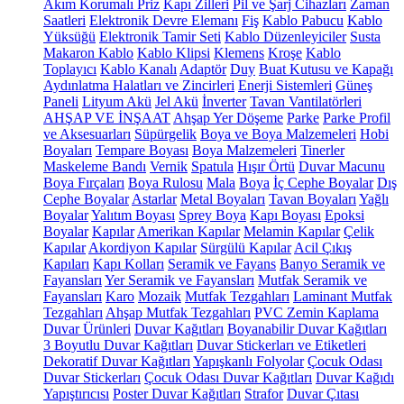
Akım Korumalı Priz
Kapı Zilleri
Pil ve Şarj Cihazları
Zaman
Saatleri
Elektronik Devre Elemanı
Fiş
Kablo Pabucu
Kablo
Yüksüğü
Elektronik Tamir Seti
Kablo Düzenleyiciler
Susta
Makaron Kablo
Kablo Klipsi
Klemens
Kroşe
Kablo
Toplayıcı
Kablo Kanalı
Adaptör
Duy
Buat Kutusu ve Kapağı
Aydınlatma Halatları ve Zincirleri
Enerji Sistemleri
Güneş
Paneli
Lityum Akü
Jel Akü
İnverter
Tavan Vantilatörleri
AHŞAP VE İNŞAAT
Ahşap Yer Döşeme
Parke
Parke Profil
ve Aksesuarları
Süpürgelik
Boya ve Boya Malzemeleri
Hobi
Boyaları
Tempare Boyası
Boya Malzemeleri
Tinerler
Maskeleme Bandı
Vernik
Spatula
Hışır Örtü
Duvar Macunu
Boya Fırçaları
Boya Rulosu
Mala
Boya
İç Cephe Boyalar
Dış
Cephe Boyalar
Astarlar
Metal Boyaları
Tavan Boyaları
Yağlı
Boyalar
Yalıtım Boyası
Sprey Boya
Kapı Boyası
Epoksi
Boyalar
Kapılar
Amerikan Kapılar
Melamin Kapılar
Çelik
Kapılar
Akordiyon Kapılar
Sürgülü Kapılar
Acil Çıkış
Kapıları
Kapı Kolları
Seramik ve Fayans
Banyo Seramik ve
Fayansları
Yer Seramik ve Fayansları
Mutfak Seramik ve
Fayansları
Karo
Mozaik
Mutfak Tezgahları
Laminant Mutfak
Tezgahları
Ahşap Mutfak Tezgahları
PVC Zemin Kaplama
Duvar Ürünleri
Duvar Kağıtları
Boyanabilir Duvar Kağıtları
3 Boyutlu Duvar Kağıtları
Duvar Stickerları ve Etiketleri
Dekoratif Duvar Kağıtları
Yapışkanlı Folyolar
Çocuk Odası
Duvar Stickerları
Çocuk Odası Duvar Kağıtları
Duvar Kağıdı
Yapıştırıcısı
Poster Duvar Kağıtları
Strafor
Duvar Çıtası