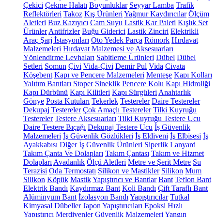
Çekici
Çekme Halatı
Boyunluklar
Seyyar Lamba
Trafik
Reflektörleri
Takoz
Kış Ürünleri
Yağmur Kaydırıcılar
Ölçüm
Aletleri
Buz Kazıyıcı
Cam Suyu
Lastik Kar Paleti
Kışlık Set
Ürünler
Antifrizler
Buğu Giderici
Lastik Zinciri
Elektrikli
Araç Şarj İstasyonları
Oto Yedek Parça
Römork
Hırdavat
Malzemeleri
Hırdavat Malzemesi ve Aksesuarları
Yönlendirme Levhaları
Sabitleme Ürünleri
Dübel
Dübel
Setleri
Somun
Çivi
Vida-Çivi
Demir Pul
Vida
Civata
Köşebent
Kapı ve Pencere Malzemeleri
Menteşe
Kapı Kolları
Yalıtım Bantları
Stoper
Sineklik
Pencere Kolu
Kapı Hidroliği
Kapı Dürbünü
Kapı Kilitleri
Kapı Sürgüleri
Anahtarlık
Gönye
Posta Kutuları
Tekerlek
Testereler
Daire Testereler
Dekupaj Testereler
Çok Amaçlı Testereler
Tilki Kuyruğu
Testereler
Testere Aksesuarları
Tilki Kuyruğu Testere Ucu
Daire Testere Bıçağı
Dekupaj Testere Ucu
İş Güvenlik
Malzemeleri
İş Güvenlik Gözlükleri
İş Eldiveni
İş Elbisesi
İş
Ayakkabısı
Diğer İş Güvenlik Ürünleri
Siperlik
Lanyard
Takım Çanta Ve Dolapları
Takım Çantası
Takım ve Hizmet
Dolapları
Avadanlık
Ölçü Aletleri
Metre ve Şerit Metre
Su
Terazisi
Oda Termostatı
Silikon ve Mastikler
Silikon
Mum
Silikon
Köpük
Mastik
Yapıştırıcı ve Bantlar
Bant
Teflon Bant
Elektrik Bandı
Kaydırmaz Bant
Koli Bandı
Çift Taraflı Bant
Alüminyum Bant
İzolasyon Bandı
Yapıştırıcılar
Tutkal
Kimyasal Dübeller
Japon Yapıştırıcıları
Epoksi
Hızlı
Yapıştırıcı
Merdivenler
Güvenlik Malzemeleri
Yangın