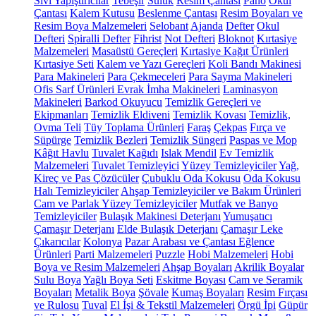
Sıvı Yapıştırıcılar
Tebeşir
Suluk
Resim Çantası
Pano
Okul
Çantası
Kalem Kutusu
Beslenme Çantası
Resim Boyaları ve
Resim Boya Malzemeleri
Selobant
Ajanda
Defter
Okul
Defteri
Spiralli Defter
Fihrist
Not Defteri
Bloknot
Kırtasiye
Malzemeleri
Masaüstü Gereçleri
Kırtasiye Kağıt Ürünleri
Kırtasiye Seti
Kalem ve Yazı Gereçleri
Koli Bandı Makinesi
Para Makineleri
Para Çekmeceleri
Para Sayma Makineleri
Ofis Sarf Ürünleri
Evrak İmha Makineleri
Laminasyon
Makineleri
Barkod Okuyucu
Temizlik Gereçleri ve
Ekipmanları
Temizlik Eldiveni
Temizlik Kovası
Temizlik,
Ovma Teli
Tüy Toplama Ürünleri
Faraş
Çekpas
Fırça ve
Süpürge
Temizlik Bezleri
Temizlik Süngeri
Paspas ve Mop
Kâğıt Havlu
Tuvalet Kağıdı
Islak Mendil
Ev Temizlik
Malzemeleri
Tuvalet Temizleyici
Yüzey Temizleyiciler
Yağ,
Kireç ve Pas Çözücüler
Çubuklu Oda Kokusu
Oda Kokusu
Halı Temizleyiciler
Ahşap Temizleyiciler ve Bakım Ürünleri
Cam ve Parlak Yüzey Temizleyiciler
Mutfak ve Banyo
Temizleyiciler
Bulaşık Makinesi Deterjanı
Yumuşatıcı
Çamaşır Deterjanı
Elde Bulaşık Deterjanı
Çamaşır Leke
Çıkarıcılar
Kolonya
Pazar Arabası ve Çantası
Eğlence
Ürünleri
Parti Malzemeleri
Puzzle
Hobi Malzemeleri
Hobi
Boya ve Resim Malzemeleri
Ahşap Boyaları
Akrilik Boyalar
Sulu Boya
Yağlı Boya Seti
Eskitme Boyası
Cam ve Seramik
Boyaları
Metalik Boya
Şövale
Kumaş Boyaları
Resim Fırçası
ve Rulosu
Tuval
El İşi & Tekstil Malzemeleri
Örgü İpi
Güpür