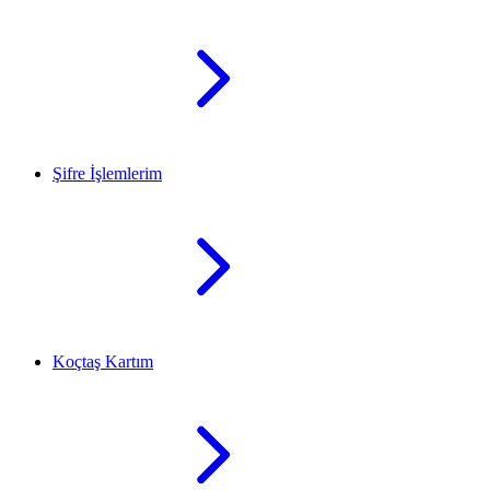
Şifre İşlemlerim
Koçtaş Kartım