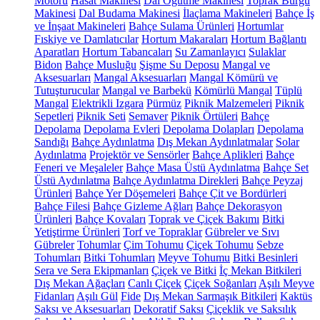
Motoru
Hasat Makinesi
Dal Öğütme Makinesi
Toprak Burgu
Makinesi
Dal Budama Makinesi
İlaçlama Makineleri
Bahçe İş
ve İnşaat Makineleri
Bahçe Sulama Ürünleri
Hortumlar
Fıskiye ve Damlatıcılar
Hortum Makaraları
Hortum Bağlantı
Aparatları
Hortum Tabancaları
Su Zamanlayıcı
Sulaklar
Bidon
Bahçe Musluğu
Şişme Su Deposu
Mangal ve
Aksesuarları
Mangal Aksesuarları
Mangal Kömürü ve
Tutuşturucular
Mangal ve Barbekü
Kömürlü Mangal
Tüplü
Mangal
Elektrikli Izgara
Pürmüz
Piknik Malzemeleri
Piknik
Sepetleri
Piknik Seti
Semaver
Piknik Örtüleri
Bahçe
Depolama
Depolama Evleri
Depolama Dolapları
Depolama
Sandığı
Bahçe Aydınlatma
Dış Mekan Aydınlatmalar
Solar
Aydınlatma
Projektör ve Sensörler
Bahçe Aplikleri
Bahçe
Feneri ve Meşaleler
Bahçe Masa Üstü Aydınlatma
Bahçe Set
Üstü Aydınlatma
Bahçe Aydınlatma Direkleri
Bahçe Peyzaj
Ürünleri
Bahçe Yer Döşemeleri
Bahçe Çit ve Bordürleri
Bahçe Filesi
Bahçe Gizleme Ağları
Bahçe Dekorasyon
Ürünleri
Bahçe Kovaları
Toprak ve Çiçek Bakımı
Bitki
Yetiştirme Ürünleri
Torf ve Topraklar
Gübreler ve Sıvı
Gübreler
Tohumlar
Çim Tohumu
Çiçek Tohumu
Sebze
Tohumları
Bitki Tohumları
Meyve Tohumu
Bitki Besinleri
Sera ve Sera Ekipmanları
Çiçek ve Bitki
İç Mekan Bitkileri
Dış Mekan Ağaçları
Canlı Çiçek
Çiçek Soğanları
Aşılı Meyve
Fidanları
Aşılı Gül
Fide
Dış Mekan Sarmaşık Bitkileri
Kaktüs
Saksı ve Aksesuarları
Dekoratif Saksı
Çiçeklik ve Saksılık