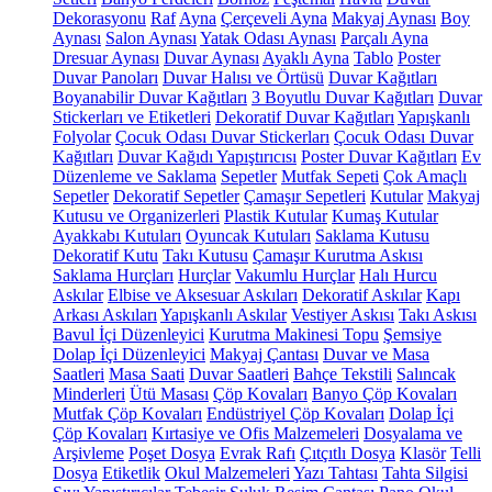
Dekorasyonu
Raf
Ayna
Çerçeveli Ayna
Makyaj Aynası
Boy
Aynası
Salon Aynası
Yatak Odası Aynası
Parçalı Ayna
Dresuar Aynası
Duvar Aynası
Ayaklı Ayna
Tablo
Poster
Duvar Panoları
Duvar Halısı ve Örtüsü
Duvar Kağıtları
Boyanabilir Duvar Kağıtları
3 Boyutlu Duvar Kağıtları
Duvar
Stickerları ve Etiketleri
Dekoratif Duvar Kağıtları
Yapışkanlı
Folyolar
Çocuk Odası Duvar Stickerları
Çocuk Odası Duvar
Kağıtları
Duvar Kağıdı Yapıştırıcısı
Poster Duvar Kağıtları
Ev
Düzenleme ve Saklama
Sepetler
Mutfak Sepeti
Çok Amaçlı
Sepetler
Dekoratif Sepetler
Çamaşır Sepetleri
Kutular
Makyaj
Kutusu ve Organizerleri
Plastik Kutular
Kumaş Kutular
Ayakkabı Kutuları
Oyuncak Kutuları
Saklama Kutusu
Dekoratif Kutu
Takı Kutusu
Çamaşır Kurutma Askısı
Saklama Hurçları
Hurçlar
Vakumlu Hurçlar
Halı Hurcu
Askılar
Elbise ve Aksesuar Askıları
Dekoratif Askılar
Kapı
Arkası Askıları
Yapışkanlı Askılar
Vestiyer Askısı
Takı Askısı
Bavul İçi Düzenleyici
Kurutma Makinesi Topu
Şemsiye
Dolap İçi Düzenleyici
Makyaj Çantası
Duvar ve Masa
Saatleri
Masa Saati
Duvar Saatleri
Bahçe Tekstili
Salıncak
Minderleri
Ütü Masası
Çöp Kovaları
Banyo Çöp Kovaları
Mutfak Çöp Kovaları
Endüstriyel Çöp Kovaları
Dolap İçi
Çöp Kovaları
Kırtasiye ve Ofis Malzemeleri
Dosyalama ve
Arşivleme
Poşet Dosya
Evrak Rafı
Çıtçıtlı Dosya
Klasör
Telli
Dosya
Etiketlik
Okul Malzemeleri
Yazı Tahtası
Tahta Silgisi