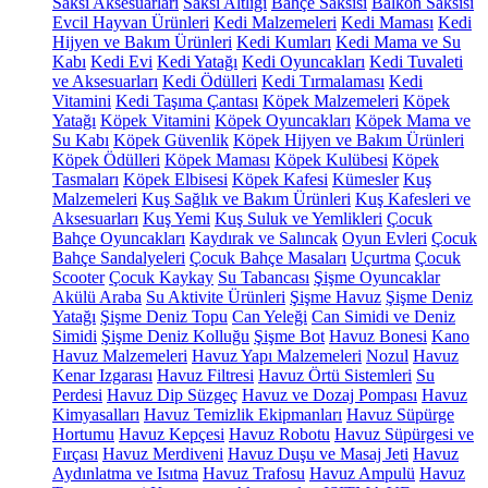
Saksı Aksesuarları
Saksı Altlığı
Bahçe Saksısı
Balkon Saksısı
Evcil Hayvan Ürünleri
Kedi Malzemeleri
Kedi Maması
Kedi
Hijyen ve Bakım Ürünleri
Kedi Kumları
Kedi Mama ve Su
Kabı
Kedi Evi
Kedi Yatağı
Kedi Oyuncakları
Kedi Tuvaleti
ve Aksesuarları
Kedi Ödülleri
Kedi Tırmalaması
Kedi
Vitamini
Kedi Taşıma Çantası
Köpek Malzemeleri
Köpek
Yatağı
Köpek Vitamini
Köpek Oyuncakları
Köpek Mama ve
Su Kabı
Köpek Güvenlik
Köpek Hijyen ve Bakım Ürünleri
Köpek Ödülleri
Köpek Maması
Köpek Kulübesi
Köpek
Tasmaları
Köpek Elbisesi
Köpek Kafesi
Kümesler
Kuş
Malzemeleri
Kuş Sağlık ve Bakım Ürünleri
Kuş Kafesleri ve
Aksesuarları
Kuş Yemi
Kuş Suluk ve Yemlikleri
Çocuk
Bahçe Oyuncakları
Kaydırak ve Salıncak
Oyun Evleri
Çocuk
Bahçe Sandalyeleri
Çocuk Bahçe Masaları
Uçurtma
Çocuk
Scooter
Çocuk Kaykay
Su Tabancası
Şişme Oyuncaklar
Akülü Araba
Su Aktivite Ürünleri
Şişme Havuz
Şişme Deniz
Yatağı
Şişme Deniz Topu
Can Yeleği
Can Simidi ve Deniz
Simidi
Şişme Deniz Kolluğu
Şişme Bot
Havuz Bonesi
Kano
Havuz Malzemeleri
Havuz Yapı Malzemeleri
Nozul
Havuz
Kenar Izgarası
Havuz Filtresi
Havuz Örtü Sistemleri
Su
Perdesi
Havuz Dip Süzgeç
Havuz ve Dozaj Pompası
Havuz
Kimyasalları
Havuz Temizlik Ekipmanları
Havuz Süpürge
Hortumu
Havuz Kepçesi
Havuz Robotu
Havuz Süpürgesi ve
Fırçası
Havuz Merdiveni
Havuz Duşu ve Masaj Jeti
Havuz
Aydınlatma ve Isıtma
Havuz Trafosu
Havuz Ampulü
Havuz