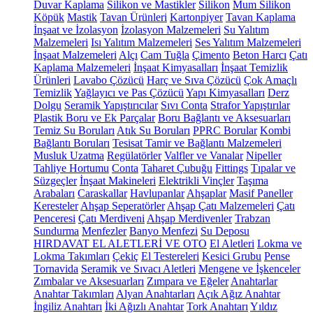
Duvar Kaplama
Silikon ve Mastikler
Silikon
Mum Silikon
Köpük
Mastik
Tavan Ürünleri
Kartonpiyer
Tavan Kaplama
İnşaat ve İzolasyon
İzolasyon Malzemeleri
Su Yalıtım
Malzemeleri
Isı Yalıtım Malzemeleri
Ses Yalıtım Malzemeleri
İnşaat Malzemeleri
Alçı
Cam Tuğla
Çimento
Beton Harcı
Çatı
Kaplama Malzemeleri
İnşaat Kimyasalları
İnşaat Temizlik
Ürünleri
Lavabo Çözücü
Harç ve Sıva Çözücü
Çok Amaçlı
Temizlik
Yağlayıcı ve Pas Çözücü
Yapı Kimyasalları
Derz
Dolgu
Seramik Yapıştırıcılar
Sıvı Conta
Strafor Yapıştırılar
Plastik Boru ve Ek Parçalar
Boru Bağlantı ve Aksesuarları
Temiz Su Boruları
Atık Su Boruları
PPRC Borular
Kombi
Bağlantı Boruları
Tesisat Tamir ve Bağlantı Malzemeleri
Musluk Uzatma
Regülatörler
Valfler ve Vanalar
Nipeller
Tahliye Hortumu
Conta
Taharet Çubuğu
Fittings
Tıpalar ve
Süzgeçler
İnşaat Makineleri
Elektrikli Vinçler
Taşıma
Arabaları
Caraskallar
Havlupanlar
Ahşaplar
Masif Paneller
Keresteler
Ahşap Seperatörler
Ahşap Çatı Malzemeleri
Çatı
Penceresi
Çatı Merdiveni
Ahşap Merdivenler
Trabzan
Sundurma
Menfezler
Banyo Menfezi
Su Deposu
HIRDAVAT EL ALETLERİ VE OTO
El Aletleri
Lokma ve
Lokma Takımları
Çekiç
El Testereleri
Kesici Grubu
Pense
Tornavida
Seramik ve Sıvacı Aletleri
Mengene ve İşkenceler
Zımbalar ve Aksesuarları
Zımpara ve Eğeler
Anahtarlar
Anahtar Takımları
Alyan Anahtarları
Açık Ağız Anahtar
İngiliz Anahtarı
İki Ağızlı Anahtar
Tork Anahtarı
Yıldız