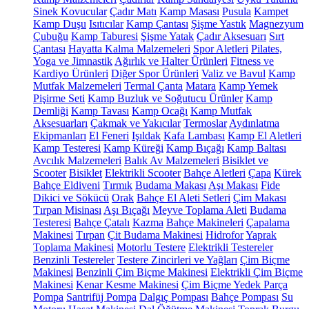
Sinek Kovucular
Çadır Matı
Kamp Masası
Pusula
Kampet
Kamp Duşu
Isıtıcılar
Kamp Çantası
Şişme Yastık
Magnezyum
Çubuğu
Kamp Taburesi
Şişme Yatak
Çadır Aksesuarı
Sırt
Çantası
Hayatta Kalma Malzemeleri
Spor Aletleri
Pilates,
Yoga ve Jimnastik
Ağırlık ve Halter Ürünleri
Fitness ve
Kardiyo Ürünleri
Diğer Spor Ürünleri
Valiz ve Bavul
Kamp
Mutfak Malzemeleri
Termal Çanta
Matara
Kamp Yemek
Pişirme Seti
Kamp Buzluk ve Soğutucu Ürünler
Kamp
Demliği
Kamp Tavası
Kamp Ocağı
Kamp Mutfak
Aksesuarları
Çakmak ve Yakıcılar
Termoslar
Aydınlatma
Ekipmanları
El Feneri
Işıldak
Kafa Lambası
Kamp El Aletleri
Kamp Testeresi
Kamp Küreği
Kamp Bıçağı
Kamp Baltası
Avcılık Malzemeleri
Balık Av Malzemeleri
Bisiklet ve
Scooter
Bisiklet
Elektrikli Scooter
Bahçe Aletleri
Çapa
Kürek
Bahçe Eldiveni
Tırmık
Budama Makası
Aşı Makası
Fide
Dikici ve Sökücü
Orak
Bahçe El Aleti Setleri
Çim Makası
Tırpan Misinası
Aşı Bıçağı
Meyve Toplama Aleti
Budama
Testeresi
Bahçe Çatalı
Kazma
Bahçe Makineleri
Çapalama
Makinesi
Tırpan
Çit Budama Makinesi
Hidrofor
Yaprak
Toplama Makinesi
Motorlu Testere
Elektrikli Testereler
Benzinli Testereler
Testere Zincirleri ve Yağları
Çim Biçme
Makinesi
Benzinli Çim Biçme Makinesi
Elektrikli Çim Biçme
Makinesi
Kenar Kesme Makinesi
Çim Biçme Yedek Parça
Pompa
Santrifüj Pompa
Dalgıç Pompası
Bahçe Pompası
Su