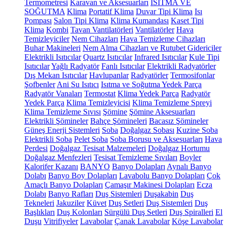
Termometresi
Karavan ve Aksesuarları
ISITMA VE
SOĞUTMA
Klima
Portatif Klima
Duvar Tipi Klima
Isı
Pompası
Salon Tipi Klima
Klima Kumandası
Kaset Tipi
Klima
Kombi
Tavan Vantilatörleri
Vantilatörler
Hava
Temizleyiciler
Nem Cihazları
Hava Temizleme Cihazları
Buhar Makineleri
Nem Alma Cihazları ve Rutubet Gidericiler
Elektrikli Isıtıcılar
Quartz Isıtıcılar
Infrared Isıtıcılar
Kule Tipi
Isıtıcılar
Yağlı Radyatör
Fanlı Isıtıcılar
Elektrikli Radyatörler
Dış Mekan Isıtıcılar
Havlupanlar
Radyatörler
Termosifonlar
Şofbenler
Ani Su Isıtıcı
Isıtma ve Soğutma Yedek Parça
Radyatör Vanaları
Termostat
Klima Yedek Parça
Radyatör
Yedek Parça
Klima Temizleyicisi
Klima Temizleme Spreyi
Klima Temizleme Sıvısı
Şömine
Şömine Aksesuarları
Elektrikli Şömineler
Bahçe Şömineleri
Bacasız Şömineler
Güneş Enerji Sistemleri
Soba
Doğalgaz Sobası
Kuzine Soba
Elektrikli Soba
Pelet Soba
Soba Borusu ve Aksesuarları
Hava
Perdesi
Doğalgaz Tesisat Malzemeleri
Doğalgaz Hortumu
Doğalgaz Menfezleri
Tesisat Temizleme Sıvıları
Boyler
Kalorifer Kazanı
BANYO
Banyo Dolapları
Aynalı Banyo
Dolabı
Banyo Boy Dolapları
Lavabolu Banyo Dolapları
Çok
Amaçlı Banyo Dolapları
Çamaşır Makinesi Dolapları
Ecza
Dolabı
Banyo Rafları
Duş Sistemleri
Duşakabin
Duş
Tekneleri
Jakuziler
Küvet
Duş Setleri
Duş Sistemleri
Duş
Başlıkları
Duş Kolonları
Sürgülü Duş Setleri
Duş Spiralleri
El
Duşu
Vitrifiyeler
Lavabolar
Çanak Lavabolar
Köşe Lavabolar