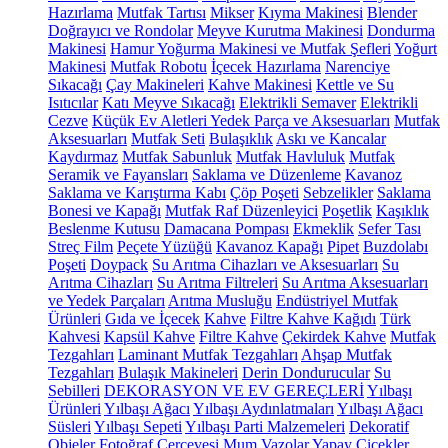
Hazırlama
Mutfak Tartısı
Mikser
Kıyma Makinesi
Blender
Doğrayıcı ve Rondolar
Meyve Kurutma Makinesi
Dondurma
Makinesi
Hamur Yoğurma Makinesi ve Mutfak Şefleri
Yoğurt
Makinesi
Mutfak Robotu
İçecek Hazırlama
Narenciye
Sıkacağı
Çay Makineleri
Kahve Makinesi
Kettle ve Su
Isıtıcılar
Katı Meyve Sıkacağı
Elektrikli Semaver
Elektrikli
Cezve
Küçük Ev Aletleri Yedek Parça ve Aksesuarları
Mutfak
Aksesuarları
Mutfak Seti
Bulaşıklık
Askı ve Kancalar
Kaydırmaz
Mutfak Sabunluk
Mutfak Havluluk
Mutfak
Seramik ve Fayansları
Saklama ve Düzenleme
Kavanoz
Saklama ve Karıştırma Kabı
Çöp Poşeti
Sebzelikler
Saklama
Bonesi ve Kapağı
Mutfak Raf Düzenleyici
Poşetlik
Kaşıklık
Beslenme Kutusu
Damacana Pompası
Ekmeklik
Sefer Tası
Streç Film
Peçete Yüzüğü
Kavanoz Kapağı
Pipet
Buzdolabı
Poşeti
Doypack
Su Arıtma Cihazları ve Aksesuarları
Su
Arıtma Cihazları
Su Arıtma Filtreleri
Su Arıtma Aksesuarları
ve Yedek Parçaları
Arıtma Musluğu
Endüstriyel Mutfak
Ürünleri
Gıda ve İçecek
Kahve
Filtre Kahve Kağıdı
Türk
Kahvesi
Kapsül Kahve
Filtre Kahve
Çekirdek Kahve
Mutfak
Tezgahları
Laminant Mutfak Tezgahları
Ahşap Mutfak
Tezgahları
Bulaşık Makineleri
Derin Dondurucular
Su
Sebilleri
DEKORASYON VE EV GEREÇLERİ
Yılbaşı
Ürünleri
Yılbaşı Ağacı
Yılbaşı Aydınlatmaları
Yılbaşı Ağacı
Süsleri
Yılbaşı Sepeti
Yılbaşı Parti Malzemeleri
Dekoratif
Objeler
Fotoğraf Çerçevesi
Mum
Vazolar
Yapay Çiçekler