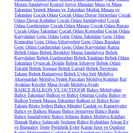
Masası Sandalyesi
Konsol
Servis Masaları
Masa ve Masa
Takımları
Yemek Masası ve Takımları
Mutfak Masası ve
Takımları
Çocuk Odası
Çocuk Odası Duvar Stickerları
Çocuk
Odası Duvar Kağıtları
Çocuk Odası Sandalyeleri
Çocuk
Odası Gardıropları
Çocuk Odası Masası
Çocuk Odası Bazası
Çocuk Odası Takımları
Çocuk Odası Komodini
Çocuk Odası
Karyolaları
Genç Odası
Genç Odası Takımları
Genç Odası
Komodini
Genç Odası Şifonyerleri
Genç Odası Bazaları
Genç Odası Gardıropları
Genç Odası Karyolaları
Ranza
Bebek Odası
Bebek Beşikleri
Mama Sandalyesi
Bebek
Karyolaları
Bebek Gardıropları
Bebek Yatakları
Bebek Odası
Takımları
Oyuncak Dolabı
Bebek Şifonyer
Bebek Odası
Tekstili
Bebek Yorganı
Bebek Çarşafı
Bebek Nevresim
Takımı
Bebek Battaniyesi
Bebek Uyku Seti
Mobilya
Aksesuarları
Mobilya Yedek Parçaları
Mobilya Kulpları
Raf
Ayakları
Keçeler
Masa Ayağı
Mobilya Ayağı
BAHÇE,BALKON VE OUTDOOR
Bahçe Mobilyaları
Bahçe Takımları
Balkon ve Bahçe Oturma Grubu
Bahçe ve
Balkon Yemek Masası Takımları
Balkon ve Bahçe Köşe
Takımı
Bistro Setleri
Bahçe Minderi
Çardak ve Kameriyeler
Bahçe ve Balkon Masası
Bahçe Şemsiyesi
Bahçe Bankı
Bahçe Sandalyeleri
Bahçe Sehpası
Bahçe Mobilya Kılıfları
Hamak
Bahçe Salıncağı
Şezlong
Bahçe Koltukları
Ahşap Ev
ve Bungalov
Tente
Prefabrik Evler
Kamp Spor ve Outdoor
Kamp Malzemeleri
Çadırlar
Kamp Sandalyesi
Uyku Tulumu