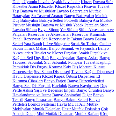
Dolap Uyumlu Lavabo
Ayaklı Lavabolar
Klozet
Duvara Sıfır
Klozetler
Asma Klozetler
Klozet Kapakları
Pisuvar
Tuvalet
Taşı
Batarya ve Musluklar
Lavabo Bataryaları
Mutfak
Bataryaları
Su Tasarruf Aparatı
Banyo Bataryaları
Musluk
Duş Bataryaları
Batarya Setleri
Fotoselli Batarya
Ara Musluk
Pisuvar Musluğu
Batarya ve Musluk Yedek Parçaları
Sifon
Lavabo Sifonu
Eviye Sifonu
Yer Sifonu
Sifon Aksesuarları ve
Parçaları
Rezervuar ve Aksesuarları
Rezervuar Kumanda
Paneli
Rezervuar Seti
Rezervuar İç Takımı
Banyo Bakım
Setleri
Yara Bandı
Lif ve Süngerler
Sıcak Su Torbası
Cımbız
Sabun
Tırnak Makası
Banyo Seramik ve Fayansları
Banyo
Aksesuarları
Tuvalet ve Klozet Fırçaları
Ayaklı Fırçalık ve
Kağıtlık Seti
Duş Rafı
Banyo Aynaları
Banyo Askısı
Banyo
Taburesi
Sabunluk
Sıvı Sabunluk Pompası
Tuvalet Kağıtlığı
Pamukluk
Diş Fırçası Koruma Kabı
Diş Macunu Kutusu
Dispenserler
Sıvı Sabun Dispenseri
Tuvalet Kağıdı Dispenseri
Havlu Dispenseri
Klozet Kapak Örtüsü Dispenseri
El
Kurutma Cihazları
Banyo Etajeri
Banyo Düzenleyicileri
Banyo Seti
Diş Fırçalık
Havluluk
Banyo Kaydırmazı
Duş
Perde Askısı
Yaşlı ve Bedensel Engelli Banyo Ürünleri
Banyo
Havalandırma ve Isıtma
Banyo Aspiratörü
Diğer
Banyo
Tekstil
Banyo Paspasları
Banyo Bakım Setleri
Banyo
Perdeleri
Bornoz
Peştemal
Havlu
MUTFAK
Mutfak
Mobilyaları
Mutfak Dolapları
Hazır Mutfak Dolapları
Çok
Amaçlı Dolap
Mini Mutfak Dolapları
Mutfak Rafları
Köşe