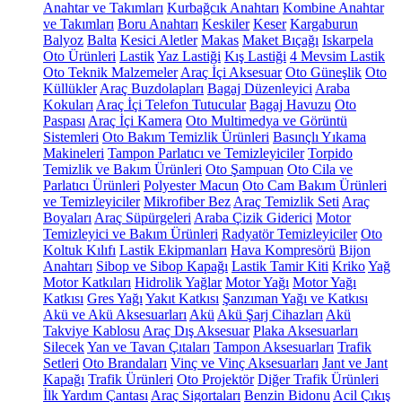
Anahtar ve Takımları
Kurbağcık Anahtarı
Kombine Anahtar
ve Takımları
Boru Anahtarı
Keskiler
Keser
Kargaburun
Balyoz
Balta
Kesici Aletler
Makas
Maket Bıçağı
Iskarpela
Oto Ürünleri
Lastik
Yaz Lastiği
Kış Lastiği
4 Mevsim Lastik
Oto Teknik Malzemeler
Araç İçi Aksesuar
Oto Güneşlik
Oto
Küllükler
Araç Buzdolapları
Bagaj Düzenleyici
Araba
Kokuları
Araç İçi Telefon Tutucular
Bagaj Havuzu
Oto
Paspası
Araç İçi Kamera
Oto Multimedya ve Görüntü
Sistemleri
Oto Bakım Temizlik Ürünleri
Basınçlı Yıkama
Makineleri
Tampon Parlatıcı ve Temizleyiciler
Torpido
Temizlik ve Bakım Ürünleri
Oto Şampuan
Oto Cila ve
Parlatıcı Ürünleri
Polyester Macun
Oto Cam Bakım Ürünleri
ve Temizleyiciler
Mikrofiber Bez
Araç Temizlik Seti
Araç
Boyaları
Araç Süpürgeleri
Araba Çizik Giderici
Motor
Temizleyici ve Bakım Ürünleri
Radyatör Temizleyiciler
Oto
Koltuk Kılıfı
Lastik Ekipmanları
Hava Kompresörü
Bijon
Anahtarı
Sibop ve Sibop Kapağı
Lastik Tamir Kiti
Kriko
Yağ
Motor Katkıları
Hidrolik Yağlar
Motor Yağı
Motor Yağı
Katkısı
Gres Yağı
Yakıt Katkısı
Şanzıman Yağı ve Katkısı
Akü ve Akü Aksesuarları
Akü
Akü Şarj Cihazları
Akü
Takviye Kablosu
Araç Dış Aksesuar
Plaka Aksesuarları
Silecek
Yan ve Tavan Çıtaları
Tampon Aksesuarları
Trafik
Setleri
Oto Brandaları
Vinç ve Vinç Aksesuarları
Jant ve Jant
Kapağı
Trafik Ürünleri
Oto Projektör
Diğer Trafik Ürünleri
İlk Yardım Çantası
Araç Sigortaları
Benzin Bidonu
Acil Çıkış