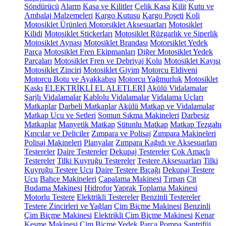
Söndürücü
Alarm
Kasa ve Kilitler
Çelik Kasa
Kilit
Kutu ve
Ambalaj Malzemeleri
Kargo Kutusu
Kargo Poşeti
Koli
Motosiklet Ürünleri
Motorsiklet Aksesuarları
Motosiklet
Kilidi
Motosiklet Stickerları
Motosiklet Rüzgarlık ve Siperlik
Motosiklet Aynası
Motosiklet Brandası
Motorsiklet Yedek
Parça
Motosiklet Fren Ekipmanları
Diğer Motosiklet Yedek
Parçaları
Motosiklet Fren ve Debriyaj Kolu
Motosiklet Kayışı
Motosiklet Zinciri
Motosiklet Giyim
Motorcu Eldiveni
Motorcu Botu ve Ayakkabısı
Motorcu Yağmurluk
Motosiklet
Kaskı
ELEKTRİKLİ EL ALETLERİ
Akülü Vidalamalar
Şarjlı Vidalamalar
Kablolu Vidalamalar
Vidalama Uçları
Matkaplar
Darbeli Matkaplar
Akülü Matkap ve Vidalamalar
Matkap Ucu ve Setleri
Somun Sıkma Makineleri
Darbesiz
Matkaplar
Manyetik Matkap
Sütunlu Matkap
Matkap Tezgahı
Kırıcılar ve Deliciler
Zımpara ve Polisaj
Zımpara Makineleri
Polisaj Makineleri
Planyalar
Zımpara Kağıdı ve Aksesuarları
Testereler
Daire Testereler
Dekupaj Testereler
Çok Amaçlı
Testereler
Tilki Kuyruğu Testereler
Testere Aksesuarları
Tilki
Kuyruğu Testere Ucu
Daire Testere Bıçağı
Dekupaj Testere
Ucu
Bahçe Makineleri
Çapalama Makinesi
Tırpan
Çit
Budama Makinesi
Hidrofor
Yaprak Toplama Makinesi
Motorlu Testere
Elektrikli Testereler
Benzinli Testereler
Testere Zincirleri ve Yağları
Çim Biçme Makinesi
Benzinli
Çim Biçme Makinesi
Elektrikli Çim Biçme Makinesi
Kenar
Kesme Makinesi
Çim Biçme Yedek Parça
Pompa
Santrifüj