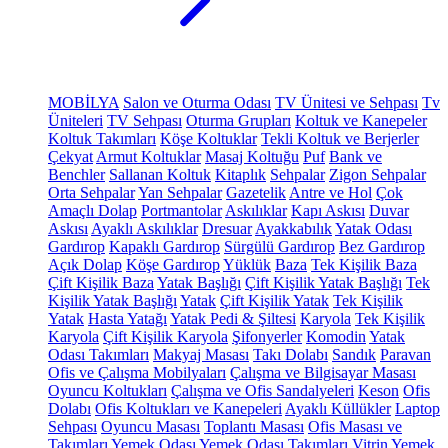
MOBİLYA
Salon ve Oturma Odası
TV Ünitesi ve Sehpası
Tv
Üniteleri
TV Sehpası
Oturma Grupları
Koltuk ve Kanepeler
Koltuk Takımları
Köşe Koltuklar
Tekli Koltuk ve Berjerler
Çekyat
Armut Koltuklar
Masaj Koltuğu
Puf
Bank ve
Benchler
Sallanan Koltuk
Kitaplık
Sehpalar
Zigon Sehpalar
Orta Sehpalar
Yan Sehpalar
Gazetelik
Antre ve Hol
Çok
Amaçlı Dolap
Portmantolar
Askılıklar
Kapı Askısı
Duvar
Askısı
Ayaklı Askılıklar
Dresuar
Ayakkabılık
Yatak Odası
Gardırop
Kapaklı Gardırop
Sürgülü Gardırop
Bez Gardırop
Açık Dolap
Köşe Gardırop
Yüklük
Baza
Tek Kişilik Baza
Çift Kişilik Baza
Yatak Başlığı
Çift Kişilik Yatak Başlığı
Tek
Kişilik Yatak Başlığı
Yatak
Çift Kişilik Yatak
Tek Kişilik
Yatak
Hasta Yatağı
Yatak Pedi & Şiltesi
Karyola
Tek Kişilik
Karyola
Çift Kişilik Karyola
Şifonyerler
Komodin
Yatak
Odası Takımları
Makyaj Masası
Takı Dolabı
Sandık
Paravan
Ofis ve Çalışma Mobilyaları
Çalışma ve Bilgisayar Masası
Oyuncu Koltukları
Çalışma ve Ofis Sandalyeleri
Keson
Ofis
Dolabı
Ofis Koltukları ve Kanepeleri
Ayaklı Küllükler
Laptop
Sehpası
Oyuncu Masası
Toplantı Masası
Ofis Masası ve
Takımları
Yemek Odası
Yemek Odası Takımları
Vitrin
Yemek