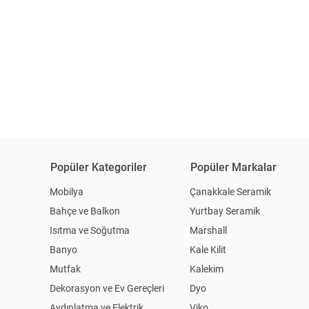
Popüler Kategoriler
Popüler Markalar
Mobilya
Çanakkale Seramik
Bahçe ve Balkon
Yurtbay Seramik
Isıtma ve Soğutma
Marshall
Banyo
Kale Kilit
Mutfak
Kalekim
Dekorasyon ve Ev Gereçleri
Dyo
Aydınlatma ve Elektrik
Viko