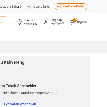
Yardım ve Destek
Koçtaş'ta Satıcı Ol
Sipariş Takip
Giriş Yap
Konum
0
Sepetim
veya Üye Ol
Konum Seç
ğu Kahverengi
aran
Taksit Seçenekleri
erilmektedir. Kurulum müşteriye aittir.
50 TL'ye Varan Worldpuan