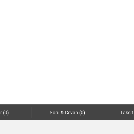
r (0)
Soru & Cevap (0)
Taksit