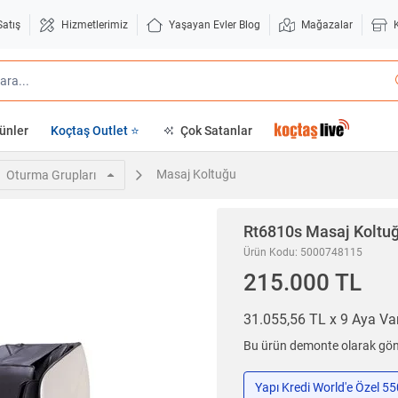
Satış
Hizmetlerimiz
Yaşayan Evler Blog
Mağazalar
ünler
Koçtaş Outlet ⭐
Çok Satanlar
Masaj Koltuğu
Oturma Grupları
Rt6810s Masaj Koltu
Ürün Kodu: 5000748115
215.000 TL
31.055,56 TL x 9 Aya V
Bu ürün demonte olarak gönd
Yapı Kredi World'e Özel 5