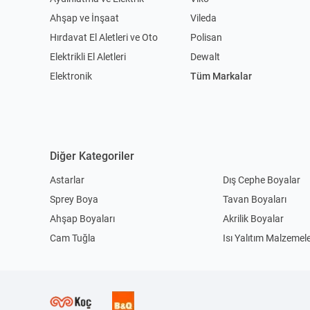
Ahşap ve İnşaat
Vileda
Hırdavat El Aletleri ve Oto
Polisan
Elektrikli El Aletleri
Dewalt
Elektronik
Tüm Markalar
Diğer Kategoriler
Astarlar
Dış Cephe Boyalar
Sprey Boya
Tavan Boyaları
Ahşap Boyaları
Akrilik Boyalar
Cam Tuğla
Isı Yalıtım Malzemele
Seramik Yapıştırıcılar
Kablo Kanalı
Çoklu Grup Prizleri
Kablolar
Duvar Aplikleri
Plafonyer Avizeler