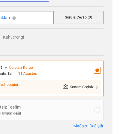
ukları
Soru & Cevap (0)
Kahverengi
at
●
Ücretsiz Kargo
iliş Tarihi:
11 Ağustos
 edileceğini
Konum Seçiniz
siz Teslim
i uygun değil
Mağaza Değiştir