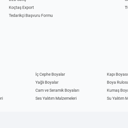
Koçtaş Export
T
Tedarikçi Başvuru Formu
İç Cephe Boyalar
Kapı Boyası
Yağlı Boyalar
Boya Rulos
Cam ve Seramik Boyaları
Kumaş Boya
ri
Ses Yalıtım Malzemeleri
Su Yalıtım 
Anahtar Priz
Priz
Uzatma Kabloları
Abajur
Sarkıt Avizeler
Gece Lamba