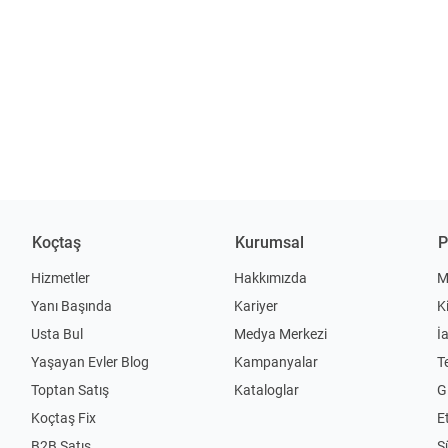
Koçtaş
Kurumsal
P
Hizmetler
Hakkımızda
M
Yanı Başında
Kariyer
K
Usta Bul
Medya Merkezi
İ
Yaşayan Evler Blog
Kampanyalar
T
Toptan Satış
Kataloglar
Gi
Koçtaş Fix
Et
B2B Satış
S