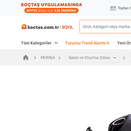
Toptan 
Tüm Kategoriler
Turuncu Trend Alarmı🚨
Yeni Ür
Mobilya
Salon ve Oturma Odası