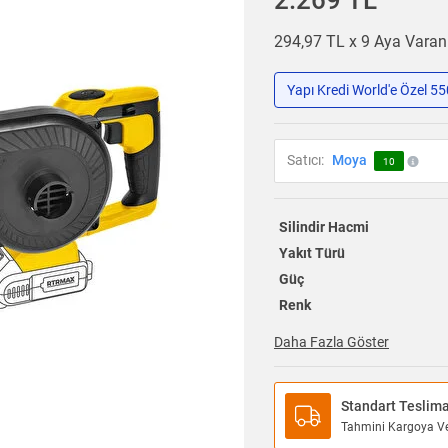
2.269 TL
294,97 TL x 9 Aya Vara
Yapı Kredi World'e Özel 5
Satıcı:
Moya
10
Silindir Hacmi
Yakıt Türü
Güç
Renk
Daha Fazla Göster
Standart Teslim
Tahmini Kargoya Ver