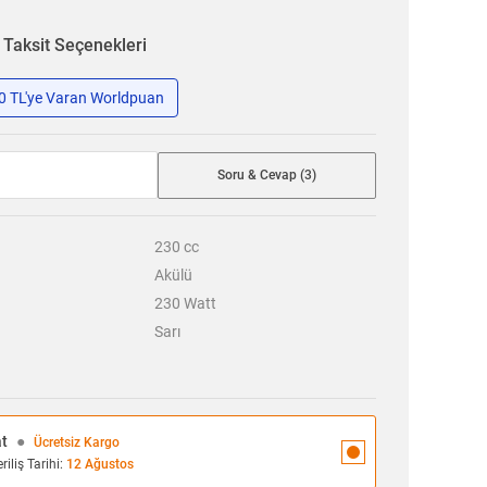
n
Taksit Seçenekleri
50 TL'ye Varan Worldpuan
Soru & Cevap (3)
230
cc
Akülü
230
Watt
Sarı
at
●
Ücretsiz Kargo
iliş Tarihi:
12 Ağustos