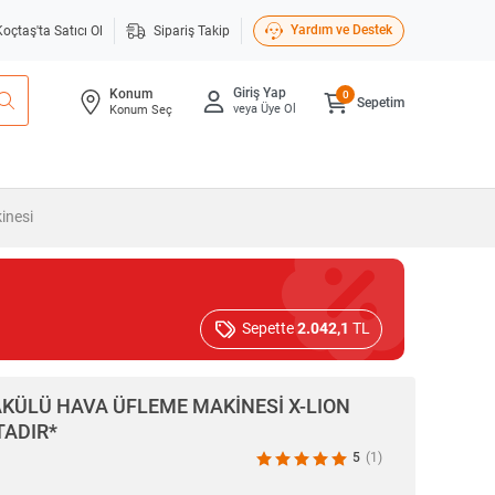
Yardım ve Destek
Koçtaş'ta Satıcı Ol
Sipariş Takip
Giriş Yap
Konum
0
Sepetim
veya Üye Ol
Konum Seç
inesi
Sepette
2.042,1
TL
KÜLÜ HAVA ÜFLEME MAKİNESİ X-LION
TADIR*
5
(1)