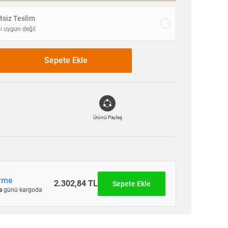
siz Teslim
i uygun değil
Sepete Ekle
Ürünü Paylaş
irme
2.302,84 TL
Sepete Ekle
a
günü kargoda