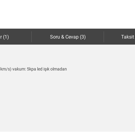
r (1)
Soru & Cevap (3)
Taksit
 km/s) vakum: 5kpa led işık olmadan