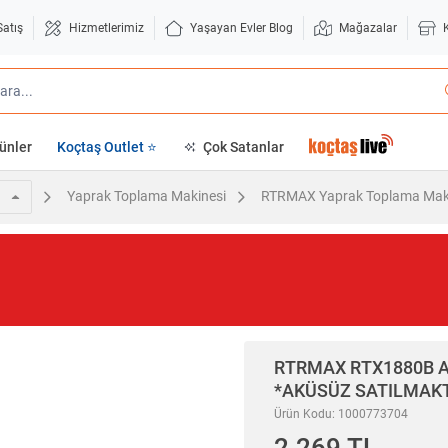
Satış
Hizmetlerimiz
Yaşayan Evler Blog
Mağazalar
ünler
Koçtaş Outlet ⭐
Çok Satanlar
Yaprak Toplama Makinesi
RTRMAX Yaprak Toplama Mak
RTRMAX
RTX1880B A
*AKÜSÜZ SATILMAK
Ürün Kodu: 1000773704