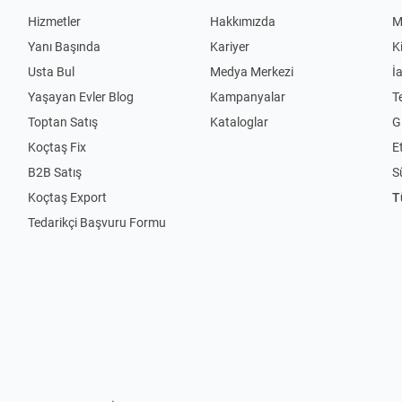
Hizmetler
Hakkımızda
M
Yanı Başında
Kariyer
K
Usta Bul
Medya Merkezi
İ
Yaşayan Evler Blog
Kampanyalar
T
Toptan Satış
Kataloglar
Gi
Koçtaş Fix
Et
B2B Satış
S
Koçtaş Export
T
Tedarikçi Başvuru Formu