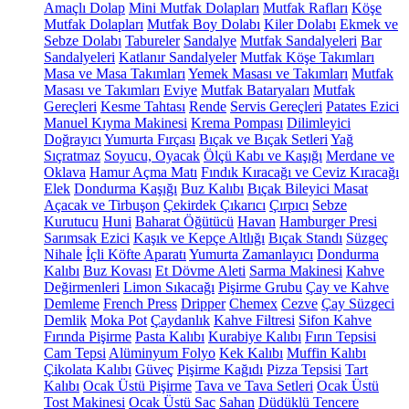
Amaçlı Dolap
Mini Mutfak Dolapları
Mutfak Rafları
Köşe
Mutfak Dolapları
Mutfak Boy Dolabı
Kiler Dolabı
Ekmek ve
Sebze Dolabı
Tabureler
Sandalye
Mutfak Sandalyeleri
Bar
Sandalyeleri
Katlanır Sandalyeler
Mutfak Köşe Takımları
Masa ve Masa Takımları
Yemek Masası ve Takımları
Mutfak
Masası ve Takımları
Eviye
Mutfak Bataryaları
Mutfak
Gereçleri
Kesme Tahtası
Rende
Servis Gereçleri
Patates Ezici
Manuel Kıyma Makinesi
Krema Pompası
Dilimleyici
Doğrayıcı
Yumurta Fırçası
Bıçak ve Bıçak Setleri
Yağ
Sıçratmaz
Soyucu, Oyacak
Ölçü Kabı ve Kaşığı
Merdane ve
Oklava
Hamur Açma Matı
Fındık Kıracağı ve Ceviz Kıracağı
Elek
Dondurma Kaşığı
Buz Kalıbı
Bıçak Bileyici Masat
Açacak ve Tirbuşon
Çekirdek Çıkarıcı
Çırpıcı
Sebze
Kurutucu
Huni
Baharat Öğütücü
Havan
Hamburger Presi
Sarımsak Ezici
Kaşık ve Kepçe Altlığı
Bıçak Standı
Süzgeç
Nihale
İçli Köfte Aparatı
Yumurta Zamanlayıcı
Dondurma
Kalıbı
Buz Kovası
Et Dövme Aleti
Sarma Makinesi
Kahve
Değirmenleri
Limon Sıkacağı
Pişirme Grubu
Çay ve Kahve
Demleme
French Press
Dripper
Chemex
Cezve
Çay Süzgeci
Demlik
Moka Pot
Çaydanlık
Kahve Filtresi
Sifon Kahve
Fırında Pişirme
Pasta Kalıbı
Kurabiye Kalıbı
Fırın Tepsisi
Cam Tepsi
Alüminyum Folyo
Kek Kalıbı
Muffin Kalıbı
Çikolata Kalıbı
Güveç
Pişirme Kağıdı
Pizza Tepsisi
Tart
Kalıbı
Ocak Üstü Pişirme
Tava ve Tava Setleri
Ocak Üstü
Tost Makinesi
Ocak Üstü Sac
Sahan
Düdüklü Tencere