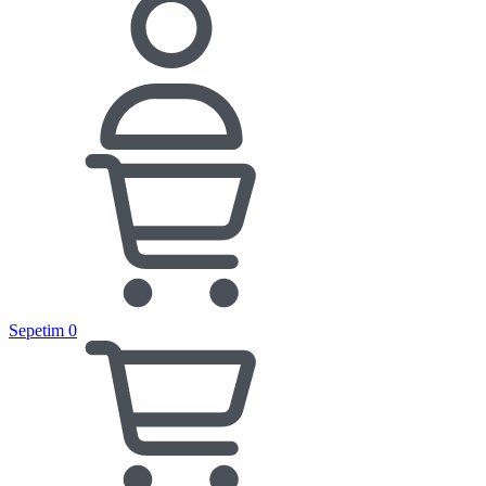
Sepetim
0