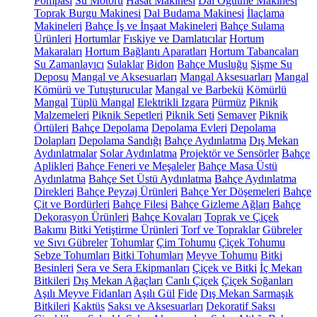
Pompası
Su Motoru
Hasat Makinesi
Dal Öğütme Makinesi
Toprak Burgu Makinesi
Dal Budama Makinesi
İlaçlama
Makineleri
Bahçe İş ve İnşaat Makineleri
Bahçe Sulama
Ürünleri
Hortumlar
Fıskiye ve Damlatıcılar
Hortum
Makaraları
Hortum Bağlantı Aparatları
Hortum Tabancaları
Su Zamanlayıcı
Sulaklar
Bidon
Bahçe Musluğu
Şişme Su
Deposu
Mangal ve Aksesuarları
Mangal Aksesuarları
Mangal
Kömürü ve Tutuşturucular
Mangal ve Barbekü
Kömürlü
Mangal
Tüplü Mangal
Elektrikli Izgara
Pürmüz
Piknik
Malzemeleri
Piknik Sepetleri
Piknik Seti
Semaver
Piknik
Örtüleri
Bahçe Depolama
Depolama Evleri
Depolama
Dolapları
Depolama Sandığı
Bahçe Aydınlatma
Dış Mekan
Aydınlatmalar
Solar Aydınlatma
Projektör ve Sensörler
Bahçe
Aplikleri
Bahçe Feneri ve Meşaleler
Bahçe Masa Üstü
Aydınlatma
Bahçe Set Üstü Aydınlatma
Bahçe Aydınlatma
Direkleri
Bahçe Peyzaj Ürünleri
Bahçe Yer Döşemeleri
Bahçe
Çit ve Bordürleri
Bahçe Filesi
Bahçe Gizleme Ağları
Bahçe
Dekorasyon Ürünleri
Bahçe Kovaları
Toprak ve Çiçek
Bakımı
Bitki Yetiştirme Ürünleri
Torf ve Topraklar
Gübreler
ve Sıvı Gübreler
Tohumlar
Çim Tohumu
Çiçek Tohumu
Sebze Tohumları
Bitki Tohumları
Meyve Tohumu
Bitki
Besinleri
Sera ve Sera Ekipmanları
Çiçek ve Bitki
İç Mekan
Bitkileri
Dış Mekan Ağaçları
Canlı Çiçek
Çiçek Soğanları
Aşılı Meyve Fidanları
Aşılı Gül
Fide
Dış Mekan Sarmaşık
Bitkileri
Kaktüs
Saksı ve Aksesuarları
Dekoratif Saksı