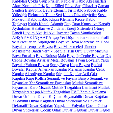
Kabloları
Çoklu Grup Prizleri
Kablolar
Kablo Aksesuarları
Akım Korumalı Priz
Kapı Zilleri
Pil ve Şarj Cihazları
Zaman
Saatleri
Elektronik Devre Elemanı
Fiş
Kablo Pabucu
Kablo
Yüksüğü
Elektronik Tamir Seti
Kablo Düzenleyiciler
Susta
Makaron Kablo
Kablo Klipsi
Klemens
Kroşe
Kablo
Toplayıcı
Kablo Kanalı
Adaptör
Duy
Buat Kutusu ve Kapağı
Aydınlatma Halatları ve Zincirleri
Enerji Sistemleri
Güneş
Paneli
Lityum Akü
Jel Akü
İnverter
Tavan Vantilatörleri
AHŞAP VE İNŞAAT
Ahşap Yer Döşeme
Parke
Parke Profil
ve Aksesuarları
Süpürgelik
Boya ve Boya Malzemeleri
Hobi
Boyaları
Tempare Boyası
Boya Malzemeleri
Tinerler
Maskeleme Bandı
Vernik
Spatula
Hışır Örtü
Duvar Macunu
Boya Fırçaları
Boya Rulosu
Mala
Boya
İç Cephe Boyalar
Dış
Cephe Boyalar
Astarlar
Metal Boyaları
Tavan Boyaları
Yağlı
Boyalar
Yalıtım Boyası
Sprey Boya
Kapı Boyası
Epoksi
Boyalar
Kapılar
Amerikan Kapılar
Melamin Kapılar
Çelik
Kapılar
Akordiyon Kapılar
Sürgülü Kapılar
Acil Çıkış
Kapıları
Kapı Kolları
Seramik ve Fayans
Banyo Seramik ve
Fayansları
Yer Seramik ve Fayansları
Mutfak Seramik ve
Fayansları
Karo
Mozaik
Mutfak Tezgahları
Laminant Mutfak
Tezgahları
Ahşap Mutfak Tezgahları
PVC Zemin Kaplama
Duvar Ürünleri
Duvar Kağıtları
Boyanabilir Duvar Kağıtları
3 Boyutlu Duvar Kağıtları
Duvar Stickerları ve Etiketleri
Dekoratif Duvar Kağıtları
Yapışkanlı Folyolar
Çocuk Odası
Duvar Stickerları
Çocuk Odası Duvar Kağıtları
Duvar Kağıdı