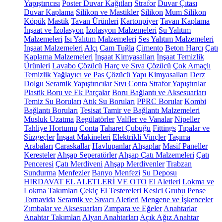
Yapıştırıcısı
Poster Duvar Kağıtları
Strafor
Duvar Çıtası
Duvar Kaplama
Silikon ve Mastikler
Silikon
Mum Silikon
Köpük
Mastik
Tavan Ürünleri
Kartonpiyer
Tavan Kaplama
İnşaat ve İzolasyon
İzolasyon Malzemeleri
Su Yalıtım
Malzemeleri
Isı Yalıtım Malzemeleri
Ses Yalıtım Malzemeleri
İnşaat Malzemeleri
Alçı
Cam Tuğla
Çimento
Beton Harcı
Çatı
Kaplama Malzemeleri
İnşaat Kimyasalları
İnşaat Temizlik
Ürünleri
Lavabo Çözücü
Harç ve Sıva Çözücü
Çok Amaçlı
Temizlik
Yağlayıcı ve Pas Çözücü
Yapı Kimyasalları
Derz
Dolgu
Seramik Yapıştırıcılar
Sıvı Conta
Strafor Yapıştırılar
Plastik Boru ve Ek Parçalar
Boru Bağlantı ve Aksesuarları
Temiz Su Boruları
Atık Su Boruları
PPRC Borular
Kombi
Bağlantı Boruları
Tesisat Tamir ve Bağlantı Malzemeleri
Musluk Uzatma
Regülatörler
Valfler ve Vanalar
Nipeller
Tahliye Hortumu
Conta
Taharet Çubuğu
Fittings
Tıpalar ve
Süzgeçler
İnşaat Makineleri
Elektrikli Vinçler
Taşıma
Arabaları
Caraskallar
Havlupanlar
Ahşaplar
Masif Paneller
Keresteler
Ahşap Seperatörler
Ahşap Çatı Malzemeleri
Çatı
Penceresi
Çatı Merdiveni
Ahşap Merdivenler
Trabzan
Sundurma
Menfezler
Banyo Menfezi
Su Deposu
HIRDAVAT EL ALETLERİ VE OTO
El Aletleri
Lokma ve
Lokma Takımları
Çekiç
El Testereleri
Kesici Grubu
Pense
Tornavida
Seramik ve Sıvacı Aletleri
Mengene ve İşkenceler
Zımbalar ve Aksesuarları
Zımpara ve Eğeler
Anahtarlar
Anahtar Takımları
Alyan Anahtarları
Açık Ağız Anahtar