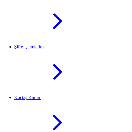
Şifre İşlemlerim
Koçtaş Kartım