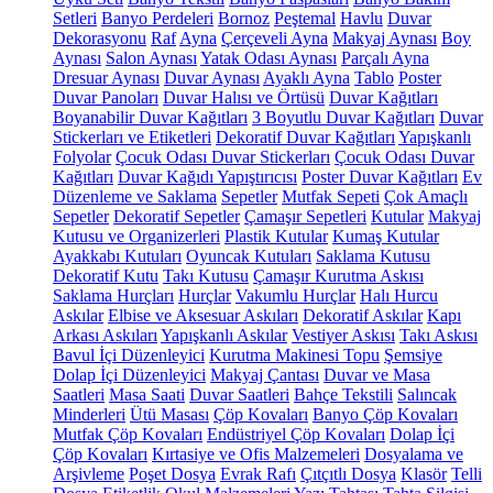
Setleri
Banyo Perdeleri
Bornoz
Peştemal
Havlu
Duvar
Dekorasyonu
Raf
Ayna
Çerçeveli Ayna
Makyaj Aynası
Boy
Aynası
Salon Aynası
Yatak Odası Aynası
Parçalı Ayna
Dresuar Aynası
Duvar Aynası
Ayaklı Ayna
Tablo
Poster
Duvar Panoları
Duvar Halısı ve Örtüsü
Duvar Kağıtları
Boyanabilir Duvar Kağıtları
3 Boyutlu Duvar Kağıtları
Duvar
Stickerları ve Etiketleri
Dekoratif Duvar Kağıtları
Yapışkanlı
Folyolar
Çocuk Odası Duvar Stickerları
Çocuk Odası Duvar
Kağıtları
Duvar Kağıdı Yapıştırıcısı
Poster Duvar Kağıtları
Ev
Düzenleme ve Saklama
Sepetler
Mutfak Sepeti
Çok Amaçlı
Sepetler
Dekoratif Sepetler
Çamaşır Sepetleri
Kutular
Makyaj
Kutusu ve Organizerleri
Plastik Kutular
Kumaş Kutular
Ayakkabı Kutuları
Oyuncak Kutuları
Saklama Kutusu
Dekoratif Kutu
Takı Kutusu
Çamaşır Kurutma Askısı
Saklama Hurçları
Hurçlar
Vakumlu Hurçlar
Halı Hurcu
Askılar
Elbise ve Aksesuar Askıları
Dekoratif Askılar
Kapı
Arkası Askıları
Yapışkanlı Askılar
Vestiyer Askısı
Takı Askısı
Bavul İçi Düzenleyici
Kurutma Makinesi Topu
Şemsiye
Dolap İçi Düzenleyici
Makyaj Çantası
Duvar ve Masa
Saatleri
Masa Saati
Duvar Saatleri
Bahçe Tekstili
Salıncak
Minderleri
Ütü Masası
Çöp Kovaları
Banyo Çöp Kovaları
Mutfak Çöp Kovaları
Endüstriyel Çöp Kovaları
Dolap İçi
Çöp Kovaları
Kırtasiye ve Ofis Malzemeleri
Dosyalama ve
Arşivleme
Poşet Dosya
Evrak Rafı
Çıtçıtlı Dosya
Klasör
Telli