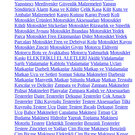
Yapıştırıcı
Merdivenler
Güvenlik Malzemeleri
Yangın
Söndürücü
Alarm
Kasa ve Kilitler
Çelik Kasa
Kilit
Kutu ve
Ambalaj Malzemeleri
Kargo Kutusu
Kargo Poşeti
Koli
Motosiklet Ürünleri
Motorsiklet Aksesuarları
Motosiklet
Kilidi
Motosiklet Stickerları
Motosiklet Rüzgarlık ve Siperlik
Motosiklet Aynası
Motosiklet Brandası
Motorsiklet Yedek
Parça
Motosiklet Fren Ekipmanları
Diğer Motosiklet Yedek
Parçaları
Motosiklet Fren ve Debriyaj Kolu
Motosiklet Kayışı
Motosiklet Zinciri
Motosiklet Giyim
Motorcu Eldiveni
Motorcu Botu ve Ayakkabısı
Motorcu Yağmurluk
Motosiklet
Kaskı
ELEKTRİKLİ EL ALETLERİ
Akülü Vidalamalar
Şarjlı Vidalamalar
Kablolu Vidalamalar
Vidalama Uçları
Matkaplar
Darbeli Matkaplar
Akülü Matkap ve Vidalamalar
Matkap Ucu ve Setleri
Somun Sıkma Makineleri
Darbesiz
Matkaplar
Manyetik Matkap
Sütunlu Matkap
Matkap Tezgahı
Kırıcılar ve Deliciler
Zımpara ve Polisaj
Zımpara Makineleri
Polisaj Makineleri
Planyalar
Zımpara Kağıdı ve Aksesuarları
Testereler
Daire Testereler
Dekupaj Testereler
Çok Amaçlı
Testereler
Tilki Kuyruğu Testereler
Testere Aksesuarları
Tilki
Kuyruğu Testere Ucu
Daire Testere Bıçağı
Dekupaj Testere
Ucu
Bahçe Makineleri
Çapalama Makinesi
Tırpan
Çit
Budama Makinesi
Hidrofor
Yaprak Toplama Makinesi
Motorlu Testere
Elektrikli Testereler
Benzinli Testereler
Testere Zincirleri ve Yağları
Çim Biçme Makinesi
Benzinli
Çim Biçme Makinesi
Elektrikli Çim Biçme Makinesi
Kenar