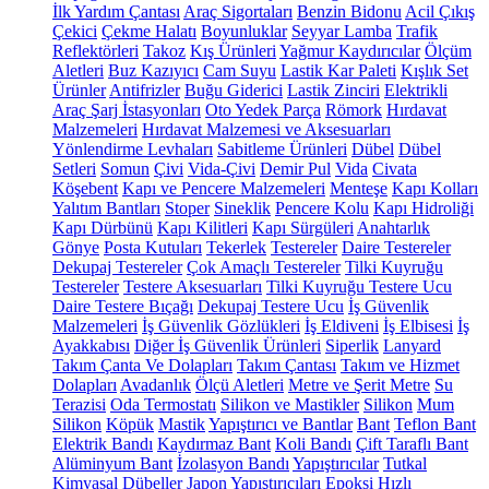
İlk Yardım Çantası
Araç Sigortaları
Benzin Bidonu
Acil Çıkış
Çekici
Çekme Halatı
Boyunluklar
Seyyar Lamba
Trafik
Reflektörleri
Takoz
Kış Ürünleri
Yağmur Kaydırıcılar
Ölçüm
Aletleri
Buz Kazıyıcı
Cam Suyu
Lastik Kar Paleti
Kışlık Set
Ürünler
Antifrizler
Buğu Giderici
Lastik Zinciri
Elektrikli
Araç Şarj İstasyonları
Oto Yedek Parça
Römork
Hırdavat
Malzemeleri
Hırdavat Malzemesi ve Aksesuarları
Yönlendirme Levhaları
Sabitleme Ürünleri
Dübel
Dübel
Setleri
Somun
Çivi
Vida-Çivi
Demir Pul
Vida
Civata
Köşebent
Kapı ve Pencere Malzemeleri
Menteşe
Kapı Kolları
Yalıtım Bantları
Stoper
Sineklik
Pencere Kolu
Kapı Hidroliği
Kapı Dürbünü
Kapı Kilitleri
Kapı Sürgüleri
Anahtarlık
Gönye
Posta Kutuları
Tekerlek
Testereler
Daire Testereler
Dekupaj Testereler
Çok Amaçlı Testereler
Tilki Kuyruğu
Testereler
Testere Aksesuarları
Tilki Kuyruğu Testere Ucu
Daire Testere Bıçağı
Dekupaj Testere Ucu
İş Güvenlik
Malzemeleri
İş Güvenlik Gözlükleri
İş Eldiveni
İş Elbisesi
İş
Ayakkabısı
Diğer İş Güvenlik Ürünleri
Siperlik
Lanyard
Takım Çanta Ve Dolapları
Takım Çantası
Takım ve Hizmet
Dolapları
Avadanlık
Ölçü Aletleri
Metre ve Şerit Metre
Su
Terazisi
Oda Termostatı
Silikon ve Mastikler
Silikon
Mum
Silikon
Köpük
Mastik
Yapıştırıcı ve Bantlar
Bant
Teflon Bant
Elektrik Bandı
Kaydırmaz Bant
Koli Bandı
Çift Taraflı Bant
Alüminyum Bant
İzolasyon Bandı
Yapıştırıcılar
Tutkal
Kimyasal Dübeller
Japon Yapıştırıcıları
Epoksi
Hızlı