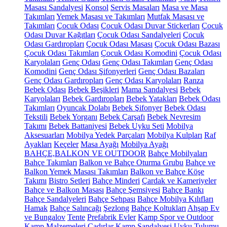
Masası Sandalyesi
Konsol
Servis Masaları
Masa ve Masa
Takımları
Yemek Masası ve Takımları
Mutfak Masası ve
Takımları
Çocuk Odası
Çocuk Odası Duvar Stickerları
Çocuk
Odası Duvar Kağıtları
Çocuk Odası Sandalyeleri
Çocuk
Odası Gardıropları
Çocuk Odası Masası
Çocuk Odası Bazası
Çocuk Odası Takımları
Çocuk Odası Komodini
Çocuk Odası
Karyolaları
Genç Odası
Genç Odası Takımları
Genç Odası
Komodini
Genç Odası Şifonyerleri
Genç Odası Bazaları
Genç Odası Gardıropları
Genç Odası Karyolaları
Ranza
Bebek Odası
Bebek Beşikleri
Mama Sandalyesi
Bebek
Karyolaları
Bebek Gardıropları
Bebek Yatakları
Bebek Odası
Takımları
Oyuncak Dolabı
Bebek Şifonyer
Bebek Odası
Tekstili
Bebek Yorganı
Bebek Çarşafı
Bebek Nevresim
Takımı
Bebek Battaniyesi
Bebek Uyku Seti
Mobilya
Aksesuarları
Mobilya Yedek Parçaları
Mobilya Kulpları
Raf
Ayakları
Keçeler
Masa Ayağı
Mobilya Ayağı
BAHÇE,BALKON VE OUTDOOR
Bahçe Mobilyaları
Bahçe Takımları
Balkon ve Bahçe Oturma Grubu
Bahçe ve
Balkon Yemek Masası Takımları
Balkon ve Bahçe Köşe
Takımı
Bistro Setleri
Bahçe Minderi
Çardak ve Kameriyeler
Bahçe ve Balkon Masası
Bahçe Şemsiyesi
Bahçe Bankı
Bahçe Sandalyeleri
Bahçe Sehpası
Bahçe Mobilya Kılıfları
Hamak
Bahçe Salıncağı
Şezlong
Bahçe Koltukları
Ahşap Ev
ve Bungalov
Tente
Prefabrik Evler
Kamp Spor ve Outdoor
Kamp Malzemeleri
Çadırlar
Kamp Sandalyesi
Uyku Tulumu