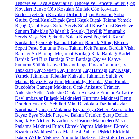
Tencere ve Tava Aksesuarları
Tencere ve Tencere Setleri
Çöp
Kovaları
Banyo Çöp Kovaları
Mutfak Çöp Kovaları
Endüstriyel Çöp Kovaları
Dolap İçi Çöp Kovaları
Sofra
Grubu
Çatal,Kaşık,Bıçak
Çatal Kaşık Bıçak Takımı
Yemek
Bıçağı
Çatal
Kaşık
Sofra Servis
Sürahi
Kase
Tepsi
Servis ve
Sunum Tabakları
Yağdanlık
Sosluk, Reçellik
Yumurtalık
Servis Maşa Seti
Şekerlik
Salata Kasesi
Peçetelik
Karaf
Kürdanlık
Çerezlik
Baharat Takımı
Bardak Altlığı
Ekmek
Sepeti
Pasta Sunumu
Pasta Takımı
Kek Fanusu
Bardak
Viski
Bardağı
Su Bardağı
Meşrubat Bardağı
Rakı Bardağı
Kadeh
Bardak Seti
Bira Bardağı
Shot Bardağı
Çay ve Kahve
Sunumu
Sütlük
Kahve Fincanı
Kupa
Fincan Takımı
Çay
Tabakları
Çay Setleri
Çay Fincanı
Çay Bardağı
Çay Kaşığı
Yemek Takımları
Tabaklar
Kahvaltı Takımları
Suluk ve
Matara
Beyaz Eşya
Fırın
Mikrodalga Fırınlar
Mini Fırınlar
Buzdolabı
Çamaşır Makinesi
Ocak
Ankastre Ürünleri
Ankastre Setler
Ankastre Ocaklar
Ankastre Fırınlar
Ankastre
Davlumbazlar
Bulaşık Makineleri
Kurutma Makinesi
Derin
Dondurucular
Su Sebilleri
Mini Buzdolabı
Davlumbazlar
Kurutmalı Çamaşır Makinesi
Beyaz Eşya Setleri
Aspiratörler
Beyaz Eşya Yedek Parça ve Bakım Ürünleri
Şarap Dolabı
Küçük Ev Aletleri
Kızartma ve Pişirme Makineleri
Mısır
Patlatma Makinesi
Fritöz
Ekmek Yapma Makinesi
Ekmek
Kızartma Makinesi
Tost Makinesi
Buharlı Pişirici
Elektrikli
Izgara
Waffle Makinesi
Yumurta Haşlayıcı
Elektrikli Tencere