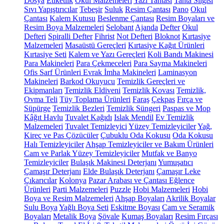
Dosya
Etiketlik
Okul Malzemeleri
Yazı Tahtası
Tahta Silgisi
Sıvı Yapıştırıcılar
Tebeşir
Suluk
Resim Çantası
Pano
Okul
Çantası
Kalem Kutusu
Beslenme Çantası
Resim Boyaları ve
Resim Boya Malzemeleri
Selobant
Ajanda
Defter
Okul
Defteri
Spiralli Defter
Fihrist
Not Defteri
Bloknot
Kırtasiye
Malzemeleri
Masaüstü Gereçleri
Kırtasiye Kağıt Ürünleri
Kırtasiye Seti
Kalem ve Yazı Gereçleri
Koli Bandı Makinesi
Para Makineleri
Para Çekmeceleri
Para Sayma Makineleri
Ofis Sarf Ürünleri
Evrak İmha Makineleri
Laminasyon
Makineleri
Barkod Okuyucu
Temizlik Gereçleri ve
Ekipmanları
Temizlik Eldiveni
Temizlik Kovası
Temizlik,
Ovma Teli
Tüy Toplama Ürünleri
Faraş
Çekpas
Fırça ve
Süpürge
Temizlik Bezleri
Temizlik Süngeri
Paspas ve Mop
Kâğıt Havlu
Tuvalet Kağıdı
Islak Mendil
Ev Temizlik
Malzemeleri
Tuvalet Temizleyici
Yüzey Temizleyiciler
Yağ,
Kireç ve Pas Çözücüler
Çubuklu Oda Kokusu
Oda Kokusu
Halı Temizleyiciler
Ahşap Temizleyiciler ve Bakım Ürünleri
Cam ve Parlak Yüzey Temizleyiciler
Mutfak ve Banyo
Temizleyiciler
Bulaşık Makinesi Deterjanı
Yumuşatıcı
Çamaşır Deterjanı
Elde Bulaşık Deterjanı
Çamaşır Leke
Çıkarıcılar
Kolonya
Pazar Arabası ve Çantası
Eğlence
Ürünleri
Parti Malzemeleri
Puzzle
Hobi Malzemeleri
Hobi
Boya ve Resim Malzemeleri
Ahşap Boyaları
Akrilik Boyalar
Sulu Boya
Yağlı Boya Seti
Eskitme Boyası
Cam ve Seramik
Boyaları
Metalik Boya
Şövale
Kumaş Boyaları
Resim Fırçası