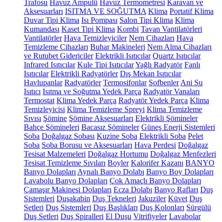
Trafosu
Havuz Ampulü
Havuz Termometresi
Karavan ve
Aksesuarları
ISITMA VE SOĞUTMA
Klima
Portatif Klima
Duvar Tipi Klima
Isı Pompası
Salon Tipi Klima
Klima
Kumandası
Kaset Tipi Klima
Kombi
Tavan Vantilatörleri
Vantilatörler
Hava Temizleyiciler
Nem Cihazları
Hava
Temizleme Cihazları
Buhar Makineleri
Nem Alma Cihazları
ve Rutubet Gidericiler
Elektrikli Isıtıcılar
Quartz Isıtıcılar
Infrared Isıtıcılar
Kule Tipi Isıtıcılar
Yağlı Radyatör
Fanlı
Isıtıcılar
Elektrikli Radyatörler
Dış Mekan Isıtıcılar
Havlupanlar
Radyatörler
Termosifonlar
Şofbenler
Ani Su
Isıtıcı
Isıtma ve Soğutma Yedek Parça
Radyatör Vanaları
Termostat
Klima Yedek Parça
Radyatör Yedek Parça
Klima
Temizleyicisi
Klima Temizleme Spreyi
Klima Temizleme
Sıvısı
Şömine
Şömine Aksesuarları
Elektrikli Şömineler
Bahçe Şömineleri
Bacasız Şömineler
Güneş Enerji Sistemleri
Soba
Doğalgaz Sobası
Kuzine Soba
Elektrikli Soba
Pelet
Soba
Soba Borusu ve Aksesuarları
Hava Perdesi
Doğalgaz
Tesisat Malzemeleri
Doğalgaz Hortumu
Doğalgaz Menfezleri
Tesisat Temizleme Sıvıları
Boyler
Kalorifer Kazanı
BANYO
Banyo Dolapları
Aynalı Banyo Dolabı
Banyo Boy Dolapları
Lavabolu Banyo Dolapları
Çok Amaçlı Banyo Dolapları
Çamaşır Makinesi Dolapları
Ecza Dolabı
Banyo Rafları
Duş
Sistemleri
Duşakabin
Duş Tekneleri
Jakuziler
Küvet
Duş
Setleri
Duş Sistemleri
Duş Başlıkları
Duş Kolonları
Sürgülü
Duş Setleri
Duş Spiralleri
El Duşu
Vitrifiyeler
Lavabolar