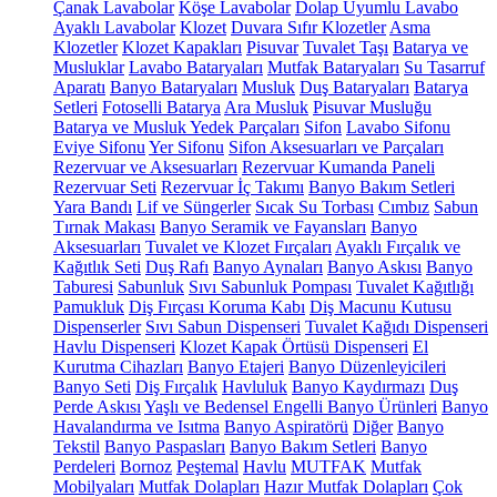
Çanak Lavabolar
Köşe Lavabolar
Dolap Uyumlu Lavabo
Ayaklı Lavabolar
Klozet
Duvara Sıfır Klozetler
Asma
Klozetler
Klozet Kapakları
Pisuvar
Tuvalet Taşı
Batarya ve
Musluklar
Lavabo Bataryaları
Mutfak Bataryaları
Su Tasarruf
Aparatı
Banyo Bataryaları
Musluk
Duş Bataryaları
Batarya
Setleri
Fotoselli Batarya
Ara Musluk
Pisuvar Musluğu
Batarya ve Musluk Yedek Parçaları
Sifon
Lavabo Sifonu
Eviye Sifonu
Yer Sifonu
Sifon Aksesuarları ve Parçaları
Rezervuar ve Aksesuarları
Rezervuar Kumanda Paneli
Rezervuar Seti
Rezervuar İç Takımı
Banyo Bakım Setleri
Yara Bandı
Lif ve Süngerler
Sıcak Su Torbası
Cımbız
Sabun
Tırnak Makası
Banyo Seramik ve Fayansları
Banyo
Aksesuarları
Tuvalet ve Klozet Fırçaları
Ayaklı Fırçalık ve
Kağıtlık Seti
Duş Rafı
Banyo Aynaları
Banyo Askısı
Banyo
Taburesi
Sabunluk
Sıvı Sabunluk Pompası
Tuvalet Kağıtlığı
Pamukluk
Diş Fırçası Koruma Kabı
Diş Macunu Kutusu
Dispenserler
Sıvı Sabun Dispenseri
Tuvalet Kağıdı Dispenseri
Havlu Dispenseri
Klozet Kapak Örtüsü Dispenseri
El
Kurutma Cihazları
Banyo Etajeri
Banyo Düzenleyicileri
Banyo Seti
Diş Fırçalık
Havluluk
Banyo Kaydırmazı
Duş
Perde Askısı
Yaşlı ve Bedensel Engelli Banyo Ürünleri
Banyo
Havalandırma ve Isıtma
Banyo Aspiratörü
Diğer
Banyo
Tekstil
Banyo Paspasları
Banyo Bakım Setleri
Banyo
Perdeleri
Bornoz
Peştemal
Havlu
MUTFAK
Mutfak
Mobilyaları
Mutfak Dolapları
Hazır Mutfak Dolapları
Çok