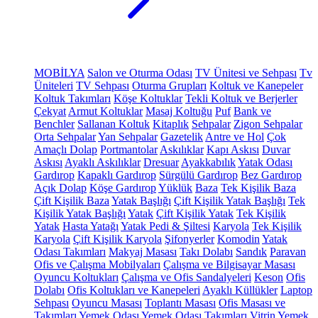
MOBİLYA
Salon ve Oturma Odası
TV Ünitesi ve Sehpası
Tv
Üniteleri
TV Sehpası
Oturma Grupları
Koltuk ve Kanepeler
Koltuk Takımları
Köşe Koltuklar
Tekli Koltuk ve Berjerler
Çekyat
Armut Koltuklar
Masaj Koltuğu
Puf
Bank ve
Benchler
Sallanan Koltuk
Kitaplık
Sehpalar
Zigon Sehpalar
Orta Sehpalar
Yan Sehpalar
Gazetelik
Antre ve Hol
Çok
Amaçlı Dolap
Portmantolar
Askılıklar
Kapı Askısı
Duvar
Askısı
Ayaklı Askılıklar
Dresuar
Ayakkabılık
Yatak Odası
Gardırop
Kapaklı Gardırop
Sürgülü Gardırop
Bez Gardırop
Açık Dolap
Köşe Gardırop
Yüklük
Baza
Tek Kişilik Baza
Çift Kişilik Baza
Yatak Başlığı
Çift Kişilik Yatak Başlığı
Tek
Kişilik Yatak Başlığı
Yatak
Çift Kişilik Yatak
Tek Kişilik
Yatak
Hasta Yatağı
Yatak Pedi & Şiltesi
Karyola
Tek Kişilik
Karyola
Çift Kişilik Karyola
Şifonyerler
Komodin
Yatak
Odası Takımları
Makyaj Masası
Takı Dolabı
Sandık
Paravan
Ofis ve Çalışma Mobilyaları
Çalışma ve Bilgisayar Masası
Oyuncu Koltukları
Çalışma ve Ofis Sandalyeleri
Keson
Ofis
Dolabı
Ofis Koltukları ve Kanepeleri
Ayaklı Küllükler
Laptop
Sehpası
Oyuncu Masası
Toplantı Masası
Ofis Masası ve
Takımları
Yemek Odası
Yemek Odası Takımları
Vitrin
Yemek