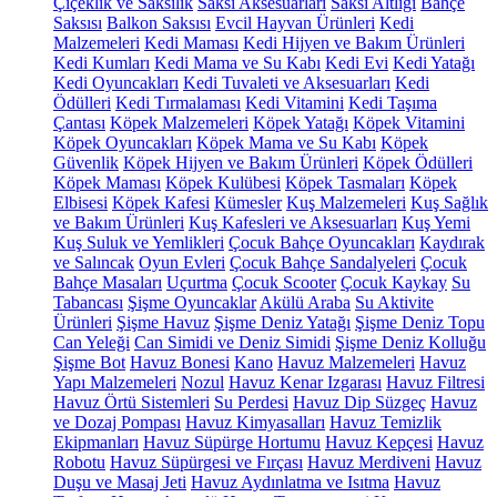
Çiçeklik ve Saksılık
Saksı Aksesuarları
Saksı Altlığı
Bahçe
Saksısı
Balkon Saksısı
Evcil Hayvan Ürünleri
Kedi
Malzemeleri
Kedi Maması
Kedi Hijyen ve Bakım Ürünleri
Kedi Kumları
Kedi Mama ve Su Kabı
Kedi Evi
Kedi Yatağı
Kedi Oyuncakları
Kedi Tuvaleti ve Aksesuarları
Kedi
Ödülleri
Kedi Tırmalaması
Kedi Vitamini
Kedi Taşıma
Çantası
Köpek Malzemeleri
Köpek Yatağı
Köpek Vitamini
Köpek Oyuncakları
Köpek Mama ve Su Kabı
Köpek
Güvenlik
Köpek Hijyen ve Bakım Ürünleri
Köpek Ödülleri
Köpek Maması
Köpek Kulübesi
Köpek Tasmaları
Köpek
Elbisesi
Köpek Kafesi
Kümesler
Kuş Malzemeleri
Kuş Sağlık
ve Bakım Ürünleri
Kuş Kafesleri ve Aksesuarları
Kuş Yemi
Kuş Suluk ve Yemlikleri
Çocuk Bahçe Oyuncakları
Kaydırak
ve Salıncak
Oyun Evleri
Çocuk Bahçe Sandalyeleri
Çocuk
Bahçe Masaları
Uçurtma
Çocuk Scooter
Çocuk Kaykay
Su
Tabancası
Şişme Oyuncaklar
Akülü Araba
Su Aktivite
Ürünleri
Şişme Havuz
Şişme Deniz Yatağı
Şişme Deniz Topu
Can Yeleği
Can Simidi ve Deniz Simidi
Şişme Deniz Kolluğu
Şişme Bot
Havuz Bonesi
Kano
Havuz Malzemeleri
Havuz
Yapı Malzemeleri
Nozul
Havuz Kenar Izgarası
Havuz Filtresi
Havuz Örtü Sistemleri
Su Perdesi
Havuz Dip Süzgeç
Havuz
ve Dozaj Pompası
Havuz Kimyasalları
Havuz Temizlik
Ekipmanları
Havuz Süpürge Hortumu
Havuz Kepçesi
Havuz
Robotu
Havuz Süpürgesi ve Fırçası
Havuz Merdiveni
Havuz
Duşu ve Masaj Jeti
Havuz Aydınlatma ve Isıtma
Havuz