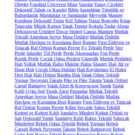
Objeler
Fotoğraf Çerçevesi
Mum
Vazolar
Yapay Çiçekler
Dekoratif Tabak ve Kaseler
Biblo
Şaraplıklar
Tütsülük ve
Buhurdanlık
Mumluklar ve Şamdanlar
Meyvelik
Magnet
Kumbara
Dekoratif Taşlar
Kül Tablası
Nazar Boncuğu
Kitap
Tutucular
Müzik Kutusu
Yatak Tepsisi
Kokulu Taşlar
Ahşap
Dekorasyon Ürünleri
Duvar Süsleri
Cansız Manken
Mutfak
Tekstili
Amerikan Servis
Masa Örtüleri
Mutfak Önlüğü
Mutfak Havlusu ve Kurulama Bezi
Runner
Fırın Eldiveni ve
Tutacak
Raf Örtüsü
Kumaş Peçete
Ev Tekstili
Perde
Stor
Perde
Jaluziler
Tül Perde
Perde Aksesuarları
Fon Perde
Rustik Perde
Çocuk Odası Perdesi
Güneşlik
Mutfak Perdeleri
Halı
Yolluk
Mutfak Halısı
Makine Halısı
Shaggy Halı
Jüt ve
Hasır Halı
Çocuk Odası Halıları
Halı Kaydırmazı
El Halısı
Deri Halı
Halı Örtüsü
Bambu Halı
Yatak Odası Tekstili
Yorgan
Nevresim Takımı
Pike ve Pike Takımı
Yatak Örtüsü
Çarşaf
Battaniye
Yatak Alezi & Koruyucusu
Yastık
Yastık
Kılıfı
Uyku Seti
Yastık Alezi
Paspaslar
Mutfak Tekstili
Amerikan Servis
Masa Örtüleri
Mutfak Önlüğü
Mutfak
Havlusu ve Kurulama Bezi
Runner
Fırın Eldiveni ve Tutacak
Raf Örtüsü
Kumaş Peçete
Kilim
Seccade
Salon Tekstili
Kırlent ve Kırlent Kılıfı
Sandalye Minderi
Koltuk Örtüsü ve
Şalı
Dekoratif Yastık
Sandalye Kılıfı
Bahçe Tekstili
Salıncak
Minderleri
Bebek Odası Tekstili
Bebek Yorganı
Bebek
Çarşafı
Bebek Nevresim Takımı
Bebek Battaniyesi
Bebek
Uyku Seti
Banyo Tekstil
Banyo Paspasları
Banyo Bakım