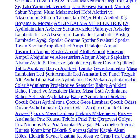
ve Rulosu
Tuval
El İşi & Tekstil Malzemeleri
Örgü İpi
Güpür
Şiş
Takı Yapım Malzemeleri
Takı Pensesi
Boncuk
Mum &
Sabun Yapımı
Mum Malzemeleri
Hobi Aletleri ve
Aksesuarları
Silikon Tabancaları
Diğer Hobi Aletleri
Taş
Boyama & Mozaik
AYDINLATMA VE ELEKTRİK
Ev
Aydınlatmaları
Avizeler
Sarkıt Avizeler
Plafonyer Avizeler
Lambaderler ve Aksesuarları
Lambader
Lambader Başlığı
Lambader Ayağı
Spotlar
Gömme Spotlar
Sıvaüstü Spotlar
Tavan Spotlar
Ampuller
Led Ampul
Halojen Ampul
Tasarruflu Ampul
Rustik Ampul
Akıllı Ampul
Floresan
Ampul
Abajurlar ve Aksesuarları
Abajur
Abajur Şapkaları
Abajur Ayaklığı
Fener ve Işıldaklar
Aplikler
Duvar Aplikleri
Tablo Aplikleri
Banyo Aplikleri
Lamba
Gece Lambaları
Masa
Lambaları
Led Şerit
Armatür
Led Armatür
Led Panel
Tezgah
Altı Aydınlatma
Bahçe Aydınlatma
Dış Mekan Aydınlatmalar
Solar Aydınlatma
Projektör ve Sensörler
Bahçe Aplikleri
Bahçe Feneri ve Meşaleler
Bahçe Masa Üstü Aydınlatma
Bahçe Set Üstü Aydınlatma
Bahçe Aydınlatma Direkleri
Çocuk Odası Aydınlatma
Çocuk Gece Lambası
Çocuk Odası
Duvar Aydınlatmaları
Çocuk Odası Abajuru
Çocuk Odası
Avizesi
Çocuk Masa Lambası
Elektrik Malzemeleri
Priz ve
Anahtarlar
Priz Kutusu
Telefon Prizi
Priz Çerçevesi
Golyat
Priz
Nümeris Priz
Priz
Anahtar Priz
Şalt Malzemeleri
Sigorta
Kutusu
Kontaktör
Elektrik Sigortası
Şalter
Kaçak Akım
Rölesi
Elektrik Sayacı
Uzatma Kablosu ve Grup Priz
Uzatma