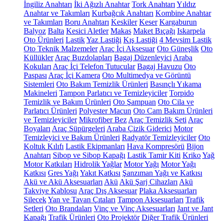
İngiliz Anahtarı
İki Ağızlı Anahtar
Tork Anahtarı
Yıldız
Anahtar ve Takımları
Kurbağcık Anahtarı
Kombine Anahtar
ve Takımları
Boru Anahtarı
Keskiler
Keser
Kargaburun
Balyoz
Balta
Kesici Aletler
Makas
Maket Bıçağı
Iskarpela
Oto Ürünleri
Lastik
Yaz Lastiği
Kış Lastiği
4 Mevsim Lastik
Oto Teknik Malzemeler
Araç İçi Aksesuar
Oto Güneşlik
Oto
Küllükler
Araç Buzdolapları
Bagaj Düzenleyici
Araba
Kokuları
Araç İçi Telefon Tutucular
Bagaj Havuzu
Oto
Paspası
Araç İçi Kamera
Oto Multimedya ve Görüntü
Sistemleri
Oto Bakım Temizlik Ürünleri
Basınçlı Yıkama
Makineleri
Tampon Parlatıcı ve Temizleyiciler
Torpido
Temizlik ve Bakım Ürünleri
Oto Şampuan
Oto Cila ve
Parlatıcı Ürünleri
Polyester Macun
Oto Cam Bakım Ürünleri
ve Temizleyiciler
Mikrofiber Bez
Araç Temizlik Seti
Araç
Boyaları
Araç Süpürgeleri
Araba Çizik Giderici
Motor
Temizleyici ve Bakım Ürünleri
Radyatör Temizleyiciler
Oto
Koltuk Kılıfı
Lastik Ekipmanları
Hava Kompresörü
Bijon
Anahtarı
Sibop ve Sibop Kapağı
Lastik Tamir Kiti
Kriko
Yağ
Motor Katkıları
Hidrolik Yağlar
Motor Yağı
Motor Yağı
Katkısı
Gres Yağı
Yakıt Katkısı
Şanzıman Yağı ve Katkısı
Akü ve Akü Aksesuarları
Akü
Akü Şarj Cihazları
Akü
Takviye Kablosu
Araç Dış Aksesuar
Plaka Aksesuarları
Silecek
Yan ve Tavan Çıtaları
Tampon Aksesuarları
Trafik
Setleri
Oto Brandaları
Vinç ve Vinç Aksesuarları
Jant ve Jant
Kapağı
Trafik Ürünleri
Oto Projektör
Diğer Trafik Ürünleri