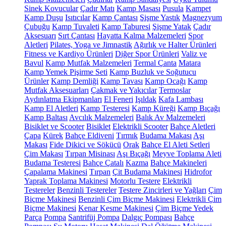
Sinek Kovucular
Çadır Matı
Kamp Masası
Pusula
Kampet
Kamp Duşu
Isıtıcılar
Kamp Çantası
Şişme Yastık
Magnezyum
Çubuğu
Kamp Tuvaleti
Kamp Taburesi
Şişme Yatak
Çadır
Aksesuarı
Sırt Çantası
Hayatta Kalma Malzemeleri
Spor
Aletleri
Pilates, Yoga ve Jimnastik
Ağırlık ve Halter Ürünleri
Fitness ve Kardiyo Ürünleri
Diğer Spor Ürünleri
Valiz ve
Bavul
Kamp Mutfak Malzemeleri
Termal Çanta
Matara
Kamp Yemek Pişirme Seti
Kamp Buzluk ve Soğutucu
Ürünler
Kamp Demliği
Kamp Tavası
Kamp Ocağı
Kamp
Mutfak Aksesuarları
Çakmak ve Yakıcılar
Termoslar
Aydınlatma Ekipmanları
El Feneri
Işıldak
Kafa Lambası
Kamp El Aletleri
Kamp Testeresi
Kamp Küreği
Kamp Bıçağı
Kamp Baltası
Avcılık Malzemeleri
Balık Av Malzemeleri
Bisiklet ve Scooter
Bisiklet
Elektrikli Scooter
Bahçe Aletleri
Çapa
Kürek
Bahçe Eldiveni
Tırmık
Budama Makası
Aşı
Makası
Fide Dikici ve Sökücü
Orak
Bahçe El Aleti Setleri
Çim Makası
Tırpan Misinası
Aşı Bıçağı
Meyve Toplama Aleti
Budama Testeresi
Bahçe Çatalı
Kazma
Bahçe Makineleri
Çapalama Makinesi
Tırpan
Çit Budama Makinesi
Hidrofor
Yaprak Toplama Makinesi
Motorlu Testere
Elektrikli
Testereler
Benzinli Testereler
Testere Zincirleri ve Yağları
Çim
Biçme Makinesi
Benzinli Çim Biçme Makinesi
Elektrikli Çim
Biçme Makinesi
Kenar Kesme Makinesi
Çim Biçme Yedek
Parça
Pompa
Santrifüj Pompa
Dalgıç Pompası
Bahçe