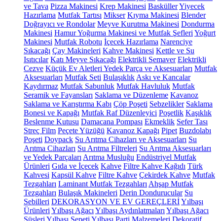
ve Tava
Pizza Makinesi
Krep Makinesi
Basküller
Yiyecek
Hazırlama
Mutfak Tartısı
Mikser
Kıyma Makinesi
Blender
Doğrayıcı ve Rondolar
Meyve Kurutma Makinesi
Dondurma
Makinesi
Hamur Yoğurma Makinesi ve Mutfak Şefleri
Yoğurt
Makinesi
Mutfak Robotu
İçecek Hazırlama
Narenciye
Sıkacağı
Çay Makineleri
Kahve Makinesi
Kettle ve Su
Isıtıcılar
Katı Meyve Sıkacağı
Elektrikli Semaver
Elektrikli
Cezve
Küçük Ev Aletleri Yedek Parça ve Aksesuarları
Mutfak
Aksesuarları
Mutfak Seti
Bulaşıklık
Askı ve Kancalar
Kaydırmaz
Mutfak Sabunluk
Mutfak Havluluk
Mutfak
Seramik ve Fayansları
Saklama ve Düzenleme
Kavanoz
Saklama ve Karıştırma Kabı
Çöp Poşeti
Sebzelikler
Saklama
Bonesi ve Kapağı
Mutfak Raf Düzenleyici
Poşetlik
Kaşıklık
Beslenme Kutusu
Damacana Pompası
Ekmeklik
Sefer Tası
Streç Film
Peçete Yüzüğü
Kavanoz Kapağı
Pipet
Buzdolabı
Poşeti
Doypack
Su Arıtma Cihazları ve Aksesuarları
Su
Arıtma Cihazları
Su Arıtma Filtreleri
Su Arıtma Aksesuarları
ve Yedek Parçaları
Arıtma Musluğu
Endüstriyel Mutfak
Ürünleri
Gıda ve İçecek
Kahve
Filtre Kahve Kağıdı
Türk
Kahvesi
Kapsül Kahve
Filtre Kahve
Çekirdek Kahve
Mutfak
Tezgahları
Laminant Mutfak Tezgahları
Ahşap Mutfak
Tezgahları
Bulaşık Makineleri
Derin Dondurucular
Su
Sebilleri
DEKORASYON VE EV GEREÇLERİ
Yılbaşı
Ürünleri
Yılbaşı Ağacı
Yılbaşı Aydınlatmaları
Yılbaşı Ağacı
Süsleri
Yılbaşı Sepeti
Yılbaşı Parti Malzemeleri
Dekoratif