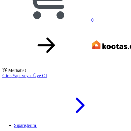
0
👋
Merhaba!
Giriş Yap veya Üye Ol
Siparişlerim