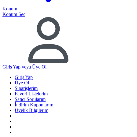
Konum
Konum Seç
Giriş Yap
veya Üye Ol
Giriş Yap
Üye Ol
Siparişlerim
Favori Listelerim
Satıcı Sorularım
İndirim Kuponlarım
Üyelik Bilgilerim