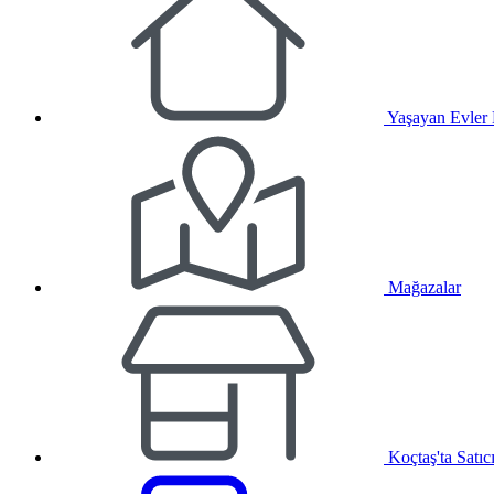
Yaşayan Evler
Mağazalar
Koçtaş'ta Satıc