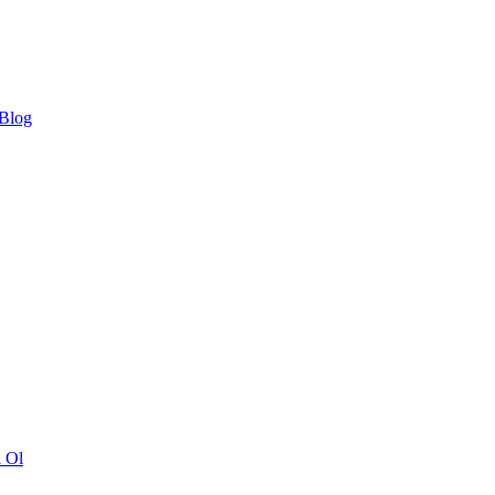
 Blog
ı Ol