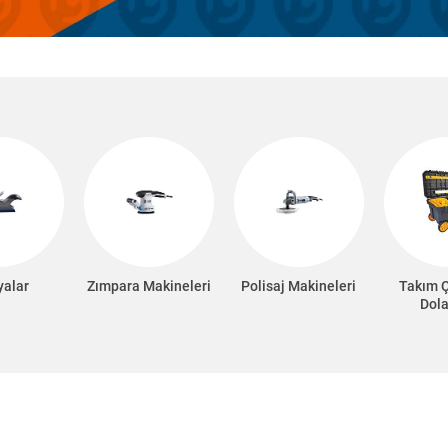
yalar
Zımpara Makineleri
Polisaj Makineleri
Takım 
Dola