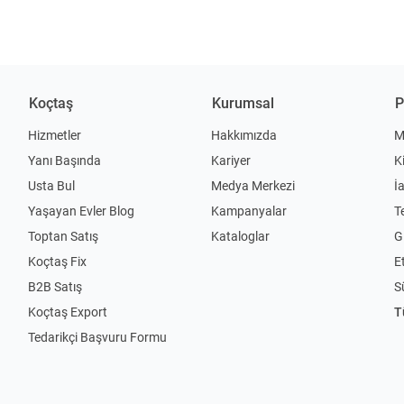
Koçtaş
Kurumsal
P
Hizmetler
Hakkımızda
M
Yanı Başında
Kariyer
K
Usta Bul
Medya Merkezi
İ
Yaşayan Evler Blog
Kampanyalar
T
Toptan Satış
Kataloglar
Gi
Koçtaş Fix
Et
B2B Satış
S
Koçtaş Export
T
Tedarikçi Başvuru Formu