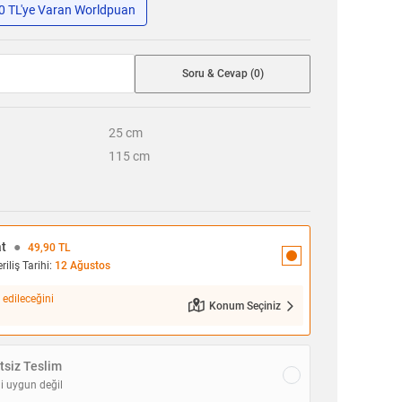
50 TL'ye Varan Worldpuan
Soru & Cevap (0)
25
cm
115
cm
at
●
49,90 TL
iliş Tarihi:
12 Ağustos
 edileceğini
Konum Seçiniz
siz Teslim
i uygun değil