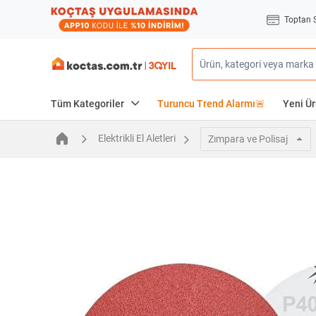
Toptan 
Tüm Kategoriler
Turuncu Trend Alarmı🚨
Yeni Ür
Elektrikli El Aletleri
Zımpara ve Polisaj