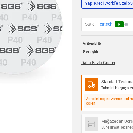
Yapı Kredi World'e Özel 5
Satıcı:
İcatech
9
Yükseklik
Genişlik
Daha Fazla Göster
Standart Teslim
Tahmini Kargoya Ver
Adresini seç ne zaman teslim
öğren!
Mağazadan Ücret
Bu teslimat seçeneğ