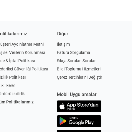
olitikalarımız
Diğer
üşteri Aydınlatma Metni
İletişim
işisel Verilerin Korunması
Fatura Sorgulama
ade & İptal Politikası
Sıkça Sorulan Sorular
edarikçi Güvenliği Politikası
Bilgi Toplumu Hizmetleri
zlilik Politikası
Çerez Tercihlerini Değiştir
ik İlkeler
ürdürülebilirlik
Mobil Uygulamalar
üm Politikalarımız