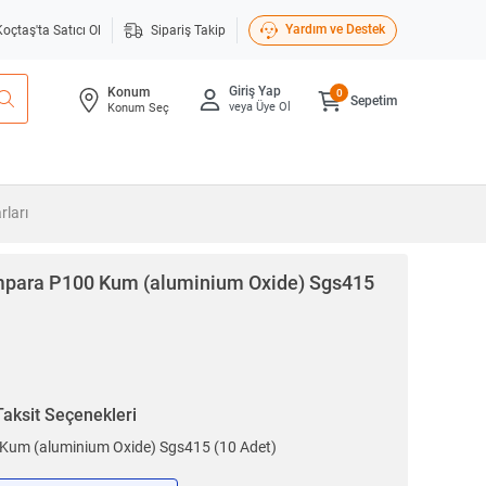
Yardım ve Destek
Koçtaş'ta Satıcı Ol
Sipariş Takip
Giriş Yap
Konum
0
Sepetim
veya Üye Ol
Konum Seç
rları
mpara P100 Kum (aluminium Oxide) Sgs415
Taksit Seçenekleri
 Kum (aluminium Oxide) Sgs415 (10 Adet)