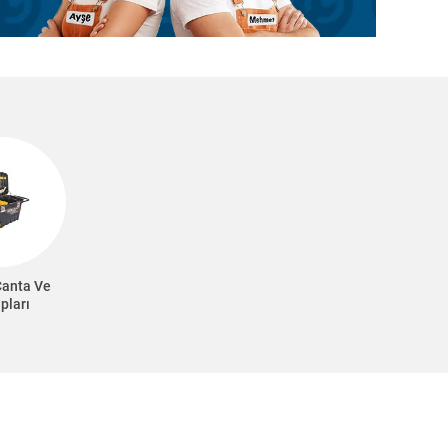
Çanta Ve
pları