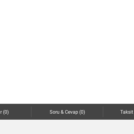
r (0)
Soru & Cevap (0)
Taksit