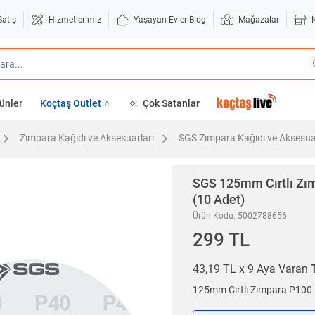
Satış
Hizmetlerimiz
Yaşayan Evler Blog
Mağazalar
ünler
Koçtaş Outlet ⭐
Çok Satanlar
Zımpara Kağıdı ve Aksesuarları
SGS Zımpara Kağıdı ve Aksesua
SGS
125mm Cırtlı Zı
(10 Adet)
Ürün Kodu: 5002788656
299 TL
43,19 TL x 9 Aya Varan
125mm Cırtlı Zımpara P100