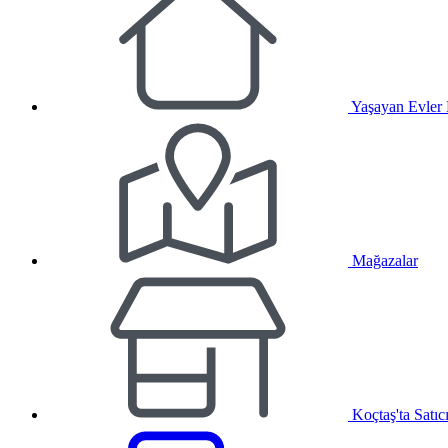
Yaşayan Evler
Mağazalar
Koçtaş'ta Satıc