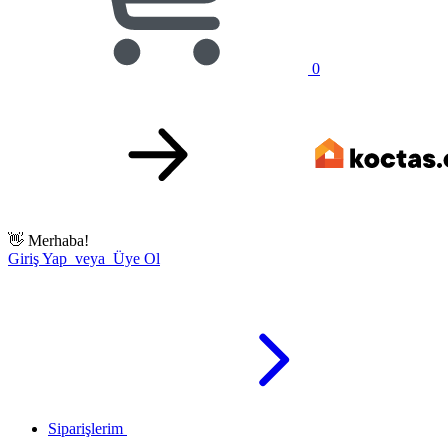
0
👋
Merhaba!
Giriş Yap veya Üye Ol
Siparişlerim