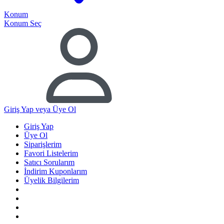
Konum
Konum Seç
Giriş Yap
veya Üye Ol
Giriş Yap
Üye Ol
Siparişlerim
Favori Listelerim
Satıcı Sorularım
İndirim Kuponlarım
Üyelik Bilgilerim