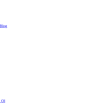
 Blog
ı Ol