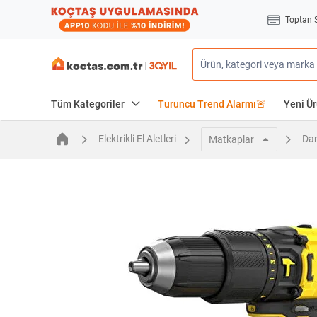
Toptan 
Tüm Kategoriler
Turuncu Trend Alarmı🚨
Yeni Ür
Elektrikli El Aletleri
Dar
Matkaplar