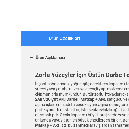
Ürün Özellikleri
Ürün Açıklaması
Zorlu Yüzeyler İçin Üstün Darbe Te
İnşaat sahalarında, yoğun güç gerektiren kapsamlı ta
süreci yavaşlatabilir. Sert ve dirençli yapı malzemele
ekipmanlarla mümkündür. Bu tür zorlu ihtiyaçları eksi
2Ah V20 Çift Akü Darbeli Matkap + Aks
, saf gücü ve
açma işlemlerini adeta çocuk oyuncağına dönüştüren bu
profesyonel bir usta olun, isterseniz evinizin ağır işl
güce sahiptir. Geniş kapsamlı büyük projelerde veya d
anlamda yavaşlatan en büyük engellerden biridir. Ber
Matkap + Aks
, sizi bu zahmetli arayışlardan tamamen