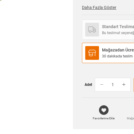
Daha Fazla Göster
Standart Teslim
Bu teslimat seçeneğ
Mağazadan Ücret
30 dakikada teslim a
Adet
Favorilerime Ekle
Mağa