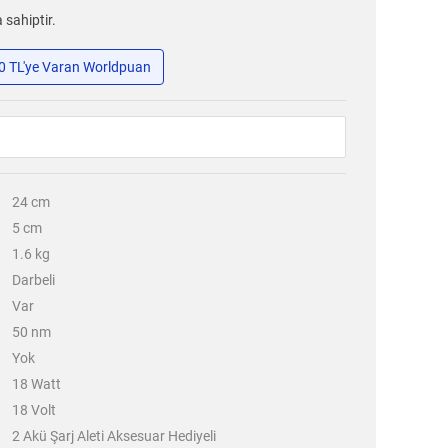
 sahiptir.
50 TL'ye Varan Worldpuan
24
cm
5
cm
1.6
kg
Darbeli
Var
50
nm
Yok
18
Watt
18
Volt
2 Akü Şarj Aleti Aksesuar Hediyeli