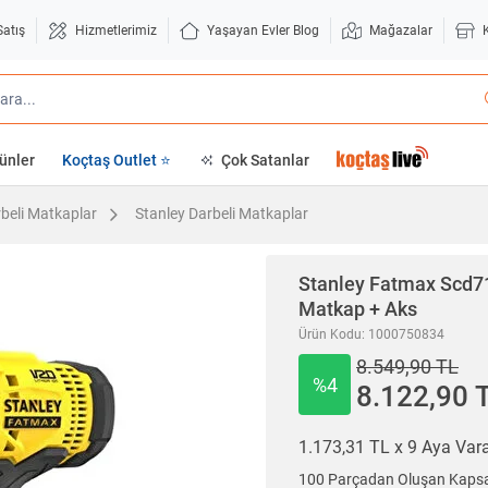
Satış
Hizmetlerimiz
Yaşayan Evler Blog
Mağazalar
ünler
Koçtaş Outlet ⭐
Çok Satanlar
beli Matkaplar
Stanley Darbeli Matkaplar
Stanley
Fatmax Scd71
Matkap + Aks
Ürün Kodu: 1000750834
8.549,90 TL
%4
8.122,90 
1.173,31 TL x 9 Aya Va
100 Parçadan Oluşan Kapsamlı