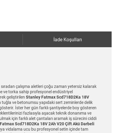
İade Koşulları
 sıradan çalışma aletleri çoğu zaman yetersiz kalarak
ce ve torka sahip profesyonel endüstriyel
ek geliştirilen
Stanley Fatmax Scd718D2Ka 18V
lın tuğla ve betonumsu yapıdaki sert zeminlerde delik
sterir. İster her gün farklı şantiyelerde boy gösteren
beklentilerinizi fazlasıyla aşacak teknik donanıma ve
ak için farklı alet çantaları aramak iş sürecini ciddi
 Fatmax Scd718D2Ka 18V 2Ah V20 Çift Akü Darbeli
veya vidalama ucu bu profesyonel setin içinde tam