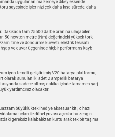
nı zamanda uygulanan malzemeye dikey eksende
toru sayesinde işlerinizi çok daha kısa sürede, daha
dir. Dakikada tam 25500 darbe oranına ulaşabilen
açar. 50 newton metre (Nm) değerindeki yüksek tork
zzam itme ve döndürme kuvveti, elektrik tesisatı
k, ahşap ve duvar üçgeninde hiçbir performans kaybı
um iyon temelli geliştirilmiş V20 batarya platformu,
art olarak sunulan iki adet 2 amperlik batarya
 istasyonda sadece altmış dakika içinde tamamen şarj
üyük yardımcınız olacaktır.
k muazzam büyüklükteki hediye aksesuar kiti, cihazı
 vidalama uçları ile dübel yuvası açıcılar bu zengin
zdaki gereksiz kalabalıktan kurtularak tek bir taşıma