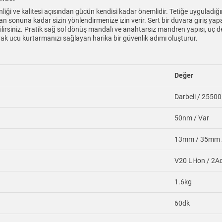
nliği ve kalitesi açısından gücün kendisi kadar önemlidir. Tetiğe uyguladığı
ndan sonuna kadar sizin yönlendirmenize izin verir. Sert bir duvara giriş 
bilirsiniz. Pratik sağ sol dönüş mandalı ve anahtarsız mandren yapısı, uç d
arak ucu kurtarmanızı sağlayan harika bir güvenlik adımı oluşturur.
Değer
Darbeli / 25500
50nm / Var
13mm / 35mm 
V20 Li-ion / 2A
1.6kg
60dk