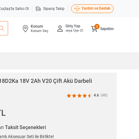
Yardım ve Destek
Koçtaş'ta Satıcı Ol
Sipariş Takip
Giriş Yap
Konum
0
Sepetim
veya Üye Ol
Konum Seç
8D2Ka 18V 2Ah V20 Çift Akü Darbeli
4.6
(48)
TL
ran
Taksit Seçenekleri
 Aksesuar Seti ile Birlikte!