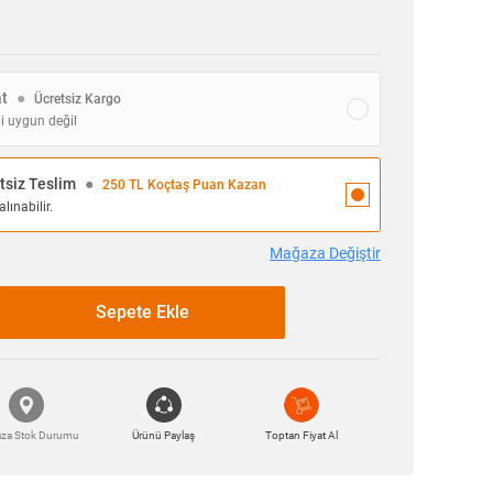
at
●
Ücretsiz Kargo
i uygun değil
siz Teslim
●
250 TL Koçtaş Puan Kazan
lınabilir.
Mağaza Değiştir
Sepete Ekle
za Stok Durumu
Ürünü Paylaş
Toptan Fiyat Al