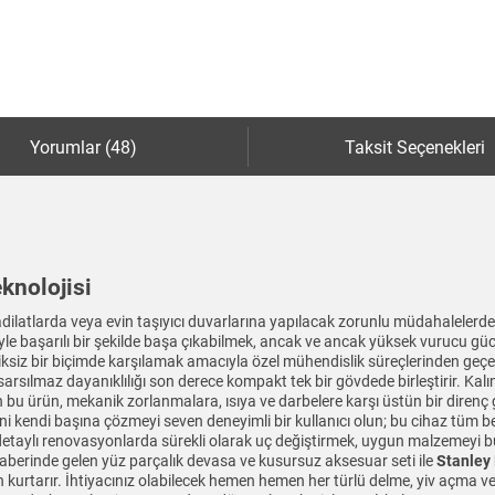
Yorumlar (48)
Taksit Seçenekleri
knolojisi
dilatlarda veya evin taşıyıcı duvarlarına yapılacak zorunlu müdahalelerde
riyle başarılı bir şekilde başa çıkabilmek, ancak ve ancak yüksek vurucu gü
ksiz bir biçimde karşılamak amacıyla özel mühendislik süreçlerinden geçer
 sarsılmaz dayanıklılığı son derece kompakt tek bir gövdede birleştirir. Ka
 ürün, mekanik zorlanmalara, ısıya ve darbelere karşı üstün bir direnç gö
erini kendi başına çözmeyi seven deneyimli bir kullanıcı olun; bu cihaz tüm 
etaylı renovasyonlarda sürekli olarak uç değiştirmek, uygun malzemeyi bulm
aberinde gelen yüz parçalık devasa ve kusursuz aksesuar seti ile
Stanley
 kurtarır. İhtiyacınız olabilecek hemen hemen her türlü delme, yiv açma 