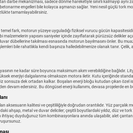
 yatan darbe mekanizması, sadece dönme hareketiyle sınırlı kalmayıp ay
betonarme engelleri bile kolayca aşmanızı sağlar. Yeni nesil güçlü tork mo
lükte tamamlayabilirsiniz.
 temel fark, motorun yüzeye uyguladığı fiziksel vurucu gücün kapasitesi
bi malzemelerin yapısını saniyeler içinde zayıflatarak pürüzsüz delikler 
 duvar dübellerine takılması esnasında motorun bayılmasını önler. Bu mua
lemleri bile rahatlıkla kendi başınıza halledebilmenize olanak tanır. Çeli
ryasının ne kadar süre boyunca maksimum akım verebildiğine bağlıdır. Lity
e yüksek enerjiyi dalgalanma olmaksızın motora iletir. Kutu içeriğinde stand
iniz sonsuza dek ortadan kalkar. Boşalan enerji bloğu kutudan çıkan özel
meden devam edersiniz. Bu döngüsel enerji kullanımı, devasa projelerde en b
lanı
ılan aksesuarın kalitesi ve çeşitliliğiyle doğrudan orantılıdır. Yüz parçalı
aki ahşap, metal ve duvar deliciler; çeşitli boyutlardaki yıldız, düz ve tork
en ihtiyaç duyduğunuz tüm kombinasyonlara anında ulaşabilir, alet çantanı
avuşursunuz.
ması