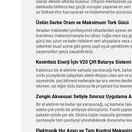
olarak elinizin altında bulunur. Cihazın merkezinde
dakikada binlerce kez güçlü vuruşlar yaparak en sert 
az fiziksel efor harcayarak ve mükemmel bir pürüzsüz
Üstün Darbe Oranı ve Maksimum Tork Gücü
Sıradan makineleri profesyonel cihazlardan ayıran en
inanılmaz mekanizmasıyla bu cihaz, tuğla veya taş gi
gücü ise, uzun ve kalın vidaların sert ahşaplara veya
çekerken buat açma gibi geniş çaplı oyuk gerektiren iş
yaşamadan geçiş yapabilirsiniz.
Kesintisiz Enerji İçin V20 Çift Batarya Sistemi
Kablosuz bir el aletinin sahada yaratacağı fark, bata
zorlu yüzeylerde çalışırken aletin ihtiyacı olan ani v
sayesinde, şarj bitmesi nedeniyle işe ara verme derd
olurken, siz diğer dolu batarya ile projenize hız kes
Zengin Aksesuar Setiyle Sınırsız Uygulama A
Bir el aletinin ne kadar işe yarayacağı, uç kısmına tak
adeta çok yönlü bir atölyeye dönüştürür. Farklı çaplard
paketin içinde yer alır. Ekstra hiçbir masrafa girmed
çantasıyla tüm şantiyeyi yönetebilecek donanıma k
Elektronik Hız Ayarı ve Tam Kontrol Mekaniz