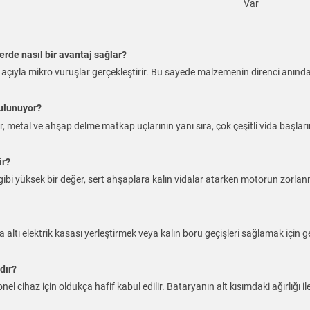
Var
rde nasıl bir avantaj sağlar?
 açıyla mikro vuruşlar gerçekleştirir. Bu sayede malzemenin direnci anında 
bulunuyor?
var, metal ve ahşap delme matkap uçlarının yanı sıra, çok çeşitli vida baş
ir?
bi yüksek bir değer, sert ahşaplara kalın vidalar atarken motorun zorlan
a altı elektrik kasası yerleştirmek veya kalın boru geçişleri sağlamak için g
dır?
el cihaz için oldukça hafif kabul edilir. Bataryanın alt kısımdaki ağırlığı