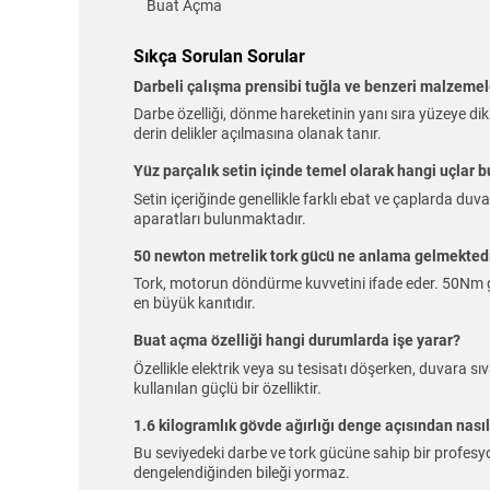
Buat Açma
Sıkça Sorulan Sorular
Darbeli çalışma prensibi tuğla ve benzeri malzemele
Darbe özelliği, dönme hareketinin yanı sıra yüzeye dik
derin delikler açılmasına olanak tanır.
Yüz parçalık setin içinde temel olarak hangi uçlar 
Setin içeriğinde genellikle farklı ebat ve çaplarda du
aparatları bulunmaktadır.
50 newton metrelik tork gücü ne anlama gelmekted
Tork, motorun döndürme kuvvetini ifade eder. 50Nm gi
en büyük kanıtıdır.
Buat açma özelliği hangi durumlarda işe yarar?
Özellikle elektrik veya su tesisatı döşerken, duvara sıv
kullanılan güçlü bir özelliktir.
1.6 kilogramlık gövde ağırlığı denge açısından nasıl
Bu seviyedeki darbe ve tork gücüne sahip bir profesyon
dengelendiğinden bileği yormaz.