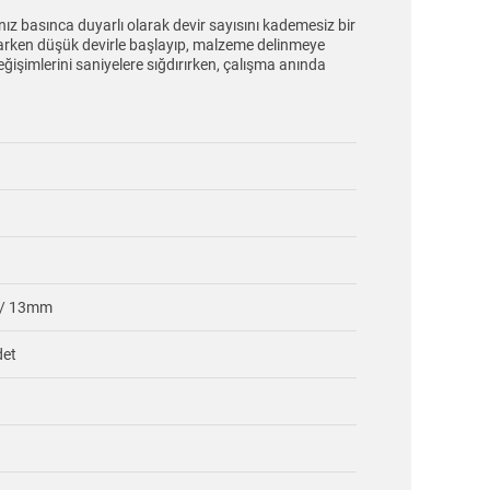
nız basınca duyarlı olarak devir sayısını kademesiz bir
yaparken düşük devirle başlayıp, malzeme delinmeye
eğişimlerini saniyelere sığdırırken, çalışma anında
/ 13mm
det