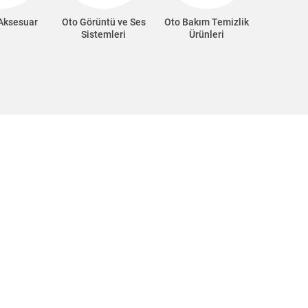
 Aksesuar
Oto Görüntü ve Ses
Oto Bakım Temizlik
Oto Süp
Sistemleri
Ürünleri