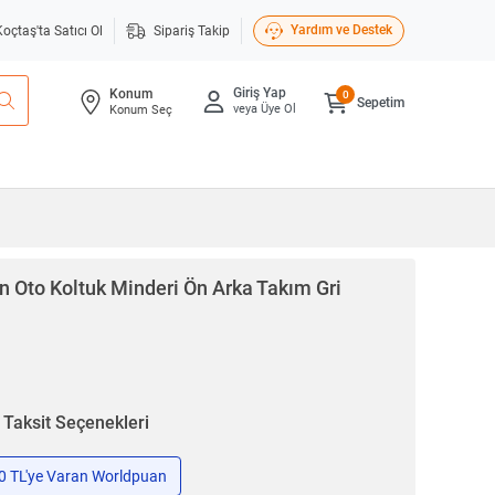
Yardım ve Destek
Koçtaş'ta Satıcı Ol
Sipariş Takip
Giriş Yap
Konum
0
Sepetim
veya Üye Ol
Konum Seç
n Oto Koltuk Minderi Ön Arka Takım Gri
n
Taksit Seçenekleri
50 TL'ye Varan Worldpuan