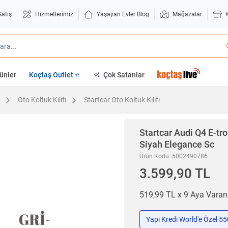
Satış
Hizmetlerimiz
Yaşayan Evler Blog
Mağazalar
ünler
Koçtaş Outlet ⭐
Çok Satanlar
Oto Koltuk Kılıfı
Startcar Oto Koltuk Kılıfı
Startcar
Audi Q4 E-tro
Siyah Elegance Sc
Ürün Kodu: 5002490786
3.599,90 TL
519,99 TL x 9 Aya Vara
Yapı Kredi World'e Özel 5