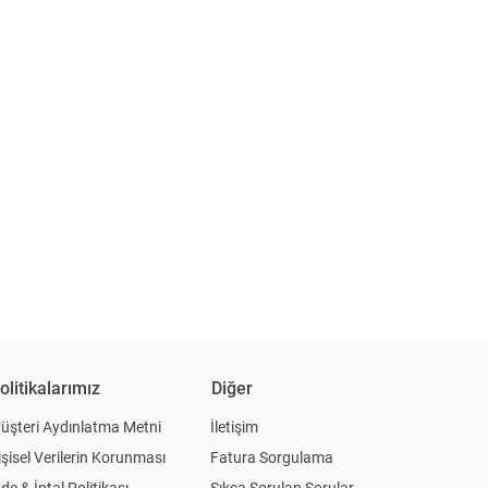
olitikalarımız
Diğer
üşteri Aydınlatma Metni
İletişim
işisel Verilerin Korunması
Fatura Sorgulama
ade & İptal Politikası
Sıkça Sorulan Sorular