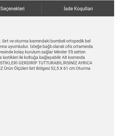
 Seçenekleri
İade Koşulları
. Sırt ve oturma kısmındaki bombeli ortopedik bel
arına uyumludur. İsteğe bağlı olarak ofis ortamında
yesinde kolay kurulum sağlar Minder 5'li setten
lastikleri ile koltuğa bağlayabilir Alt kısmında
 LASTİKLERİ GERDİRİP TUTTURABİLİRSİNİZ AYRICA
n Ölçüleri Sırt Bölgesi 52,5 X 61 cm Oturma