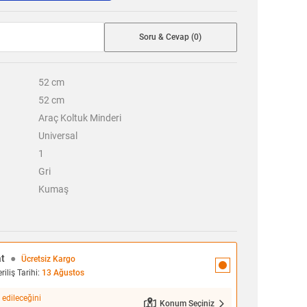
Soru & Cevap (0)
52
cm
52
cm
Araç Koltuk Minderi
Universal
1
Gri
Kumaş
at
●
Ücretsiz Kargo
iliş Tarihi:
13 Ağustos
 edileceğini
Konum Seçiniz