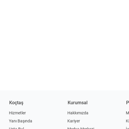
Koçtaş
Kurumsal
P
Hizmetler
Hakkımızda
M
Yanı Başında
Kariyer
K
Usta Bul
Medya Merkezi
İ