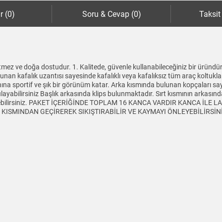
r (0)
Soru & Cevap (0)
Taksit
mez ve doğa dostudur. 1. Kalitede, güvenle kullanabileceğiniz bir üründür
lunan kafalık uzantısı sayesinde kafalıklı veya kafalıksız tüm araç koltukl
aynına sportif ve şık bir görünüm katar. Arka kısmında bulunan kopçaları sa
yabilirsiniz Başlık arkasında klips bulunmaktadır. Sırt kısmının arkasında 
tleyebilirsiniz. PAKET İÇERİĞİNDE TOPLAM 16 KANCA VARDIR KANCA İLE
SMINDAN GEÇİREREK SIKIŞTIRABİLİR VE KAYMAYI ÖNLEYEBİLİRSİNİZ Ürü