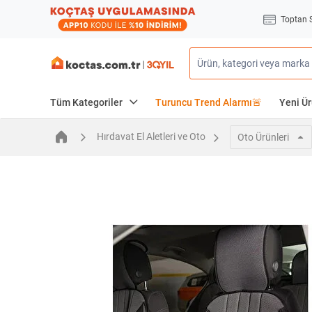
Toptan 
Tüm Kategoriler
Turuncu Trend Alarmı🚨
Yeni Ür
Hırdavat El Aletleri ve Oto
Oto Ürünleri