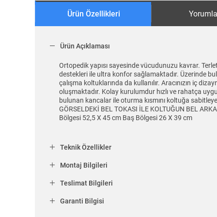
Ürün Özellikleri
Yorumla
Ürün Açıklaması
Ortopedik yapısı sayesinde vücudunuzu kavrar. Terlet
destekleri ile ultra konfor sağlamaktadır. Üzerinde bu
çalışma koltuklarında da kullanılır. Aracınızın iç diz
oluşmaktadır. Kolay kurulumdur hızlı ve rahatça uygula
bulunan kancalar ile oturma kısmını koltuğa sabi
GÖRSELDEKİ BEL TOKASI İLE KOLTUĞUN BEL ARKA KI
Bölgesi 52,5 X 45 cm Baş Bölgesi 26 X 39 cm
Teknik Özellikler
Montaj Bilgileri
Teslimat Bilgileri
Garanti Bilgisi