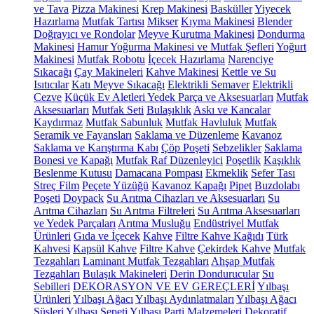
ve Tava
Pizza Makinesi
Krep Makinesi
Basküller
Yiyecek
Hazırlama
Mutfak Tartısı
Mikser
Kıyma Makinesi
Blender
Doğrayıcı ve Rondolar
Meyve Kurutma Makinesi
Dondurma
Makinesi
Hamur Yoğurma Makinesi ve Mutfak Şefleri
Yoğurt
Makinesi
Mutfak Robotu
İçecek Hazırlama
Narenciye
Sıkacağı
Çay Makineleri
Kahve Makinesi
Kettle ve Su
Isıtıcılar
Katı Meyve Sıkacağı
Elektrikli Semaver
Elektrikli
Cezve
Küçük Ev Aletleri Yedek Parça ve Aksesuarları
Mutfak
Aksesuarları
Mutfak Seti
Bulaşıklık
Askı ve Kancalar
Kaydırmaz
Mutfak Sabunluk
Mutfak Havluluk
Mutfak
Seramik ve Fayansları
Saklama ve Düzenleme
Kavanoz
Saklama ve Karıştırma Kabı
Çöp Poşeti
Sebzelikler
Saklama
Bonesi ve Kapağı
Mutfak Raf Düzenleyici
Poşetlik
Kaşıklık
Beslenme Kutusu
Damacana Pompası
Ekmeklik
Sefer Tası
Streç Film
Peçete Yüzüğü
Kavanoz Kapağı
Pipet
Buzdolabı
Poşeti
Doypack
Su Arıtma Cihazları ve Aksesuarları
Su
Arıtma Cihazları
Su Arıtma Filtreleri
Su Arıtma Aksesuarları
ve Yedek Parçaları
Arıtma Musluğu
Endüstriyel Mutfak
Ürünleri
Gıda ve İçecek
Kahve
Filtre Kahve Kağıdı
Türk
Kahvesi
Kapsül Kahve
Filtre Kahve
Çekirdek Kahve
Mutfak
Tezgahları
Laminant Mutfak Tezgahları
Ahşap Mutfak
Tezgahları
Bulaşık Makineleri
Derin Dondurucular
Su
Sebilleri
DEKORASYON VE EV GEREÇLERİ
Yılbaşı
Ürünleri
Yılbaşı Ağacı
Yılbaşı Aydınlatmaları
Yılbaşı Ağacı
Süsleri
Yılbaşı Sepeti
Yılbaşı Parti Malzemeleri
Dekoratif