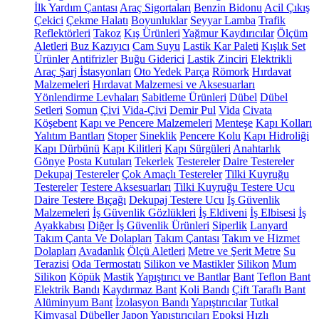
İlk Yardım Çantası
Araç Sigortaları
Benzin Bidonu
Acil Çıkış
Çekici
Çekme Halatı
Boyunluklar
Seyyar Lamba
Trafik
Reflektörleri
Takoz
Kış Ürünleri
Yağmur Kaydırıcılar
Ölçüm
Aletleri
Buz Kazıyıcı
Cam Suyu
Lastik Kar Paleti
Kışlık Set
Ürünler
Antifrizler
Buğu Giderici
Lastik Zinciri
Elektrikli
Araç Şarj İstasyonları
Oto Yedek Parça
Römork
Hırdavat
Malzemeleri
Hırdavat Malzemesi ve Aksesuarları
Yönlendirme Levhaları
Sabitleme Ürünleri
Dübel
Dübel
Setleri
Somun
Çivi
Vida-Çivi
Demir Pul
Vida
Civata
Köşebent
Kapı ve Pencere Malzemeleri
Menteşe
Kapı Kolları
Yalıtım Bantları
Stoper
Sineklik
Pencere Kolu
Kapı Hidroliği
Kapı Dürbünü
Kapı Kilitleri
Kapı Sürgüleri
Anahtarlık
Gönye
Posta Kutuları
Tekerlek
Testereler
Daire Testereler
Dekupaj Testereler
Çok Amaçlı Testereler
Tilki Kuyruğu
Testereler
Testere Aksesuarları
Tilki Kuyruğu Testere Ucu
Daire Testere Bıçağı
Dekupaj Testere Ucu
İş Güvenlik
Malzemeleri
İş Güvenlik Gözlükleri
İş Eldiveni
İş Elbisesi
İş
Ayakkabısı
Diğer İş Güvenlik Ürünleri
Siperlik
Lanyard
Takım Çanta Ve Dolapları
Takım Çantası
Takım ve Hizmet
Dolapları
Avadanlık
Ölçü Aletleri
Metre ve Şerit Metre
Su
Terazisi
Oda Termostatı
Silikon ve Mastikler
Silikon
Mum
Silikon
Köpük
Mastik
Yapıştırıcı ve Bantlar
Bant
Teflon Bant
Elektrik Bandı
Kaydırmaz Bant
Koli Bandı
Çift Taraflı Bant
Alüminyum Bant
İzolasyon Bandı
Yapıştırıcılar
Tutkal
Kimyasal Dübeller
Japon Yapıştırıcıları
Epoksi
Hızlı