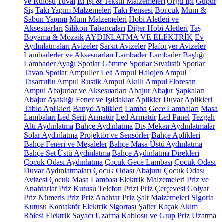
ve Rulosu
Tuval
El İşi & Tekstil Malzemeleri
Örgü İpi
Güpür
Şiş
Takı Yapım Malzemeleri
Takı Pensesi
Boncuk
Mum &
Sabun Yapımı
Mum Malzemeleri
Hobi Aletleri ve
Aksesuarları
Silikon Tabancaları
Diğer Hobi Aletleri
Taş
Boyama & Mozaik
AYDINLATMA VE ELEKTRİK
Ev
Aydınlatmaları
Avizeler
Sarkıt Avizeler
Plafonyer Avizeler
Lambaderler ve Aksesuarları
Lambader
Lambader Başlığı
Lambader Ayağı
Spotlar
Gömme Spotlar
Sıvaüstü Spotlar
Tavan Spotlar
Ampuller
Led Ampul
Halojen Ampul
Tasarruflu Ampul
Rustik Ampul
Akıllı Ampul
Floresan
Ampul
Abajurlar ve Aksesuarları
Abajur
Abajur Şapkaları
Abajur Ayaklığı
Fener ve Işıldaklar
Aplikler
Duvar Aplikleri
Tablo Aplikleri
Banyo Aplikleri
Lamba
Gece Lambaları
Masa
Lambaları
Led Şerit
Armatür
Led Armatür
Led Panel
Tezgah
Altı Aydınlatma
Bahçe Aydınlatma
Dış Mekan Aydınlatmalar
Solar Aydınlatma
Projektör ve Sensörler
Bahçe Aplikleri
Bahçe Feneri ve Meşaleler
Bahçe Masa Üstü Aydınlatma
Bahçe Set Üstü Aydınlatma
Bahçe Aydınlatma Direkleri
Çocuk Odası Aydınlatma
Çocuk Gece Lambası
Çocuk Odası
Duvar Aydınlatmaları
Çocuk Odası Abajuru
Çocuk Odası
Avizesi
Çocuk Masa Lambası
Elektrik Malzemeleri
Priz ve
Anahtarlar
Priz Kutusu
Telefon Prizi
Priz Çerçevesi
Golyat
Priz
Nümeris Priz
Priz
Anahtar Priz
Şalt Malzemeleri
Sigorta
Kutusu
Kontaktör
Elektrik Sigortası
Şalter
Kaçak Akım
Rölesi
Elektrik Sayacı
Uzatma Kablosu ve Grup Priz
Uzatma