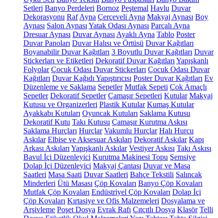
Setleri
Banyo Perdeleri
Bornoz
Peştemal
Havlu
Duvar
Dekorasyonu
Raf
Ayna
Çerçeveli Ayna
Makyaj Aynası
Boy
Aynası
Salon Aynası
Yatak Odası Aynası
Parçalı Ayna
Dresuar Aynası
Duvar Aynası
Ayaklı Ayna
Tablo
Poster
Duvar Panoları
Duvar Halısı ve Örtüsü
Duvar Kağıtları
Boyanabilir Duvar Kağıtları
3 Boyutlu Duvar Kağıtları
Duvar
Stickerları ve Etiketleri
Dekoratif Duvar Kağıtları
Yapışkanlı
Folyolar
Çocuk Odası Duvar Stickerları
Çocuk Odası Duvar
Kağıtları
Duvar Kağıdı Yapıştırıcısı
Poster Duvar Kağıtları
Ev
Düzenleme ve Saklama
Sepetler
Mutfak Sepeti
Çok Amaçlı
Sepetler
Dekoratif Sepetler
Çamaşır Sepetleri
Kutular
Makyaj
Kutusu ve Organizerleri
Plastik Kutular
Kumaş Kutular
Ayakkabı Kutuları
Oyuncak Kutuları
Saklama Kutusu
Dekoratif Kutu
Takı Kutusu
Çamaşır Kurutma Askısı
Saklama Hurçları
Hurçlar
Vakumlu Hurçlar
Halı Hurcu
Askılar
Elbise ve Aksesuar Askıları
Dekoratif Askılar
Kapı
Arkası Askıları
Yapışkanlı Askılar
Vestiyer Askısı
Takı Askısı
Bavul İçi Düzenleyici
Kurutma Makinesi Topu
Şemsiye
Dolap İçi Düzenleyici
Makyaj Çantası
Duvar ve Masa
Saatleri
Masa Saati
Duvar Saatleri
Bahçe Tekstili
Salıncak
Minderleri
Ütü Masası
Çöp Kovaları
Banyo Çöp Kovaları
Mutfak Çöp Kovaları
Endüstriyel Çöp Kovaları
Dolap İçi
Çöp Kovaları
Kırtasiye ve Ofis Malzemeleri
Dosyalama ve
Arşivleme
Poşet Dosya
Evrak Rafı
Çıtçıtlı Dosya
Klasör
Telli