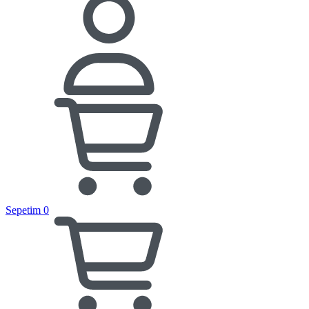
Sepetim
0