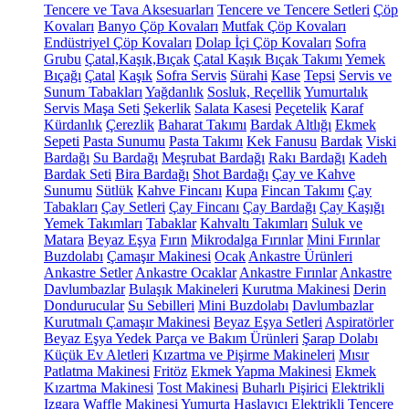
Tencere ve Tava Aksesuarları
Tencere ve Tencere Setleri
Çöp
Kovaları
Banyo Çöp Kovaları
Mutfak Çöp Kovaları
Endüstriyel Çöp Kovaları
Dolap İçi Çöp Kovaları
Sofra
Grubu
Çatal,Kaşık,Bıçak
Çatal Kaşık Bıçak Takımı
Yemek
Bıçağı
Çatal
Kaşık
Sofra Servis
Sürahi
Kase
Tepsi
Servis ve
Sunum Tabakları
Yağdanlık
Sosluk, Reçellik
Yumurtalık
Servis Maşa Seti
Şekerlik
Salata Kasesi
Peçetelik
Karaf
Kürdanlık
Çerezlik
Baharat Takımı
Bardak Altlığı
Ekmek
Sepeti
Pasta Sunumu
Pasta Takımı
Kek Fanusu
Bardak
Viski
Bardağı
Su Bardağı
Meşrubat Bardağı
Rakı Bardağı
Kadeh
Bardak Seti
Bira Bardağı
Shot Bardağı
Çay ve Kahve
Sunumu
Sütlük
Kahve Fincanı
Kupa
Fincan Takımı
Çay
Tabakları
Çay Setleri
Çay Fincanı
Çay Bardağı
Çay Kaşığı
Yemek Takımları
Tabaklar
Kahvaltı Takımları
Suluk ve
Matara
Beyaz Eşya
Fırın
Mikrodalga Fırınlar
Mini Fırınlar
Buzdolabı
Çamaşır Makinesi
Ocak
Ankastre Ürünleri
Ankastre Setler
Ankastre Ocaklar
Ankastre Fırınlar
Ankastre
Davlumbazlar
Bulaşık Makineleri
Kurutma Makinesi
Derin
Dondurucular
Su Sebilleri
Mini Buzdolabı
Davlumbazlar
Kurutmalı Çamaşır Makinesi
Beyaz Eşya Setleri
Aspiratörler
Beyaz Eşya Yedek Parça ve Bakım Ürünleri
Şarap Dolabı
Küçük Ev Aletleri
Kızartma ve Pişirme Makineleri
Mısır
Patlatma Makinesi
Fritöz
Ekmek Yapma Makinesi
Ekmek
Kızartma Makinesi
Tost Makinesi
Buharlı Pişirici
Elektrikli
Izgara
Waffle Makinesi
Yumurta Haşlayıcı
Elektrikli Tencere