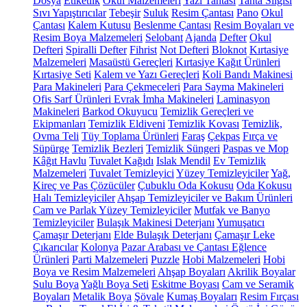
Dosya
Etiketlik
Okul Malzemeleri
Yazı Tahtası
Tahta Silgisi
Sıvı Yapıştırıcılar
Tebeşir
Suluk
Resim Çantası
Pano
Okul
Çantası
Kalem Kutusu
Beslenme Çantası
Resim Boyaları ve
Resim Boya Malzemeleri
Selobant
Ajanda
Defter
Okul
Defteri
Spiralli Defter
Fihrist
Not Defteri
Bloknot
Kırtasiye
Malzemeleri
Masaüstü Gereçleri
Kırtasiye Kağıt Ürünleri
Kırtasiye Seti
Kalem ve Yazı Gereçleri
Koli Bandı Makinesi
Para Makineleri
Para Çekmeceleri
Para Sayma Makineleri
Ofis Sarf Ürünleri
Evrak İmha Makineleri
Laminasyon
Makineleri
Barkod Okuyucu
Temizlik Gereçleri ve
Ekipmanları
Temizlik Eldiveni
Temizlik Kovası
Temizlik,
Ovma Teli
Tüy Toplama Ürünleri
Faraş
Çekpas
Fırça ve
Süpürge
Temizlik Bezleri
Temizlik Süngeri
Paspas ve Mop
Kâğıt Havlu
Tuvalet Kağıdı
Islak Mendil
Ev Temizlik
Malzemeleri
Tuvalet Temizleyici
Yüzey Temizleyiciler
Yağ,
Kireç ve Pas Çözücüler
Çubuklu Oda Kokusu
Oda Kokusu
Halı Temizleyiciler
Ahşap Temizleyiciler ve Bakım Ürünleri
Cam ve Parlak Yüzey Temizleyiciler
Mutfak ve Banyo
Temizleyiciler
Bulaşık Makinesi Deterjanı
Yumuşatıcı
Çamaşır Deterjanı
Elde Bulaşık Deterjanı
Çamaşır Leke
Çıkarıcılar
Kolonya
Pazar Arabası ve Çantası
Eğlence
Ürünleri
Parti Malzemeleri
Puzzle
Hobi Malzemeleri
Hobi
Boya ve Resim Malzemeleri
Ahşap Boyaları
Akrilik Boyalar
Sulu Boya
Yağlı Boya Seti
Eskitme Boyası
Cam ve Seramik
Boyaları
Metalik Boya
Şövale
Kumaş Boyaları
Resim Fırçası