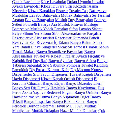
Çanak Lavabolar
Köşe Lavabolar
Dolap Uyumlu Lavabo
Ayaklı Lavabolar
Klozet
Duvara Sıfır Klozetler
Asma
Klozetler
Klozet Kapakları
Pisuvar
Tuvalet Taşı
Batarya ve
Musluklar
Lavabo Bataryaları
Mutfak Bataryaları
Su Tasarruf
Aparatı
Banyo Bataryaları
Musluk
Duş Bataryaları
Batarya
Setleri
Fotoselli Batarya
Ara Musluk
Pisuvar Musluğu
Batarya ve Musluk Yedek Parçaları
Sifon
Lavabo Sifonu
Eviye Sifonu
Yer Sifonu
Sifon Aksesuarları ve Parçaları
Rezervuar ve Aksesuarları
Rezervuar Kumanda Paneli
Rezervuar Seti
Rezervuar İç Takımı
Banyo Bakım Setleri
Yara Bandı
Lif ve Süngerler
Sıcak Su Torbası
Cımbız
Sabun
Tırnak Makası
Banyo Seramik ve Fayansları
Banyo
Aksesuarları
Tuvalet ve Klozet Fırçaları
Ayaklı Fırçalık ve
Kağıtlık Seti
Duş Rafı
Banyo Aynaları
Banyo Askısı
Banyo
Taburesi
Sabunluk
Sıvı Sabunluk Pompası
Tuvalet Kağıtlığı
Pamukluk
Diş Fırçası Koruma Kabı
Diş Macunu Kutusu
Dispenserler
Sıvı Sabun Dispenseri
Tuvalet Kağıdı Dispenseri
Havlu Dispenseri
Klozet Kapak Örtüsü Dispenseri
El
Kurutma Cihazları
Banyo Etajeri
Banyo Düzenleyicileri
Banyo Seti
Diş Fırçalık
Havluluk
Banyo Kaydırmazı
Duş
Perde Askısı
Yaşlı ve Bedensel Engelli Banyo Ürünleri
Banyo
Havalandırma ve Isıtma
Banyo Aspiratörü
Diğer
Banyo
Tekstil
Banyo Paspasları
Banyo Bakım Setleri
Banyo
Perdeleri
Bornoz
Peştemal
Havlu
MUTFAK
Mutfak
Mobilyaları
Mutfak Dolapları
Hazır Mutfak Dolapları
Çok