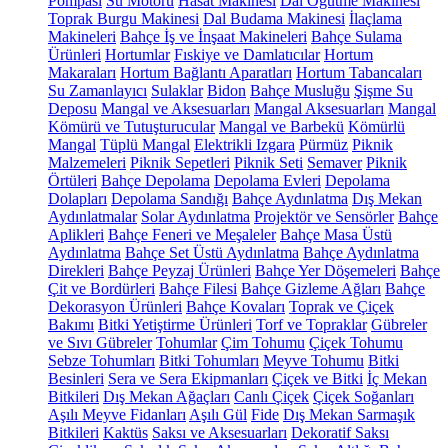
Pompası
Su Motoru
Hasat Makinesi
Dal Öğütme Makinesi
Toprak Burgu Makinesi
Dal Budama Makinesi
İlaçlama
Makineleri
Bahçe İş ve İnşaat Makineleri
Bahçe Sulama
Ürünleri
Hortumlar
Fıskiye ve Damlatıcılar
Hortum
Makaraları
Hortum Bağlantı Aparatları
Hortum Tabancaları
Su Zamanlayıcı
Sulaklar
Bidon
Bahçe Musluğu
Şişme Su
Deposu
Mangal ve Aksesuarları
Mangal Aksesuarları
Mangal
Kömürü ve Tutuşturucular
Mangal ve Barbekü
Kömürlü
Mangal
Tüplü Mangal
Elektrikli Izgara
Pürmüz
Piknik
Malzemeleri
Piknik Sepetleri
Piknik Seti
Semaver
Piknik
Örtüleri
Bahçe Depolama
Depolama Evleri
Depolama
Dolapları
Depolama Sandığı
Bahçe Aydınlatma
Dış Mekan
Aydınlatmalar
Solar Aydınlatma
Projektör ve Sensörler
Bahçe
Aplikleri
Bahçe Feneri ve Meşaleler
Bahçe Masa Üstü
Aydınlatma
Bahçe Set Üstü Aydınlatma
Bahçe Aydınlatma
Direkleri
Bahçe Peyzaj Ürünleri
Bahçe Yer Döşemeleri
Bahçe
Çit ve Bordürleri
Bahçe Filesi
Bahçe Gizleme Ağları
Bahçe
Dekorasyon Ürünleri
Bahçe Kovaları
Toprak ve Çiçek
Bakımı
Bitki Yetiştirme Ürünleri
Torf ve Topraklar
Gübreler
ve Sıvı Gübreler
Tohumlar
Çim Tohumu
Çiçek Tohumu
Sebze Tohumları
Bitki Tohumları
Meyve Tohumu
Bitki
Besinleri
Sera ve Sera Ekipmanları
Çiçek ve Bitki
İç Mekan
Bitkileri
Dış Mekan Ağaçları
Canlı Çiçek
Çiçek Soğanları
Aşılı Meyve Fidanları
Aşılı Gül
Fide
Dış Mekan Sarmaşık
Bitkileri
Kaktüs
Saksı ve Aksesuarları
Dekoratif Saksı