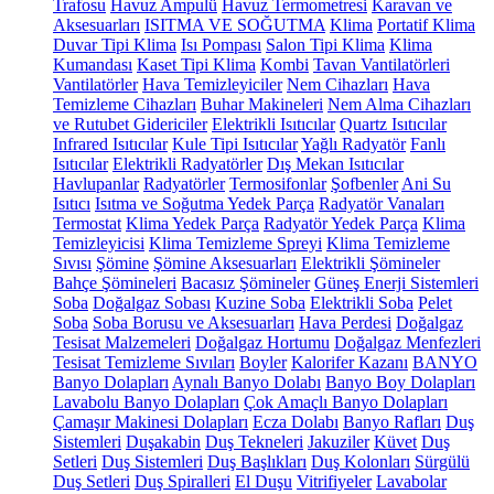
Trafosu
Havuz Ampulü
Havuz Termometresi
Karavan ve
Aksesuarları
ISITMA VE SOĞUTMA
Klima
Portatif Klima
Duvar Tipi Klima
Isı Pompası
Salon Tipi Klima
Klima
Kumandası
Kaset Tipi Klima
Kombi
Tavan Vantilatörleri
Vantilatörler
Hava Temizleyiciler
Nem Cihazları
Hava
Temizleme Cihazları
Buhar Makineleri
Nem Alma Cihazları
ve Rutubet Gidericiler
Elektrikli Isıtıcılar
Quartz Isıtıcılar
Infrared Isıtıcılar
Kule Tipi Isıtıcılar
Yağlı Radyatör
Fanlı
Isıtıcılar
Elektrikli Radyatörler
Dış Mekan Isıtıcılar
Havlupanlar
Radyatörler
Termosifonlar
Şofbenler
Ani Su
Isıtıcı
Isıtma ve Soğutma Yedek Parça
Radyatör Vanaları
Termostat
Klima Yedek Parça
Radyatör Yedek Parça
Klima
Temizleyicisi
Klima Temizleme Spreyi
Klima Temizleme
Sıvısı
Şömine
Şömine Aksesuarları
Elektrikli Şömineler
Bahçe Şömineleri
Bacasız Şömineler
Güneş Enerji Sistemleri
Soba
Doğalgaz Sobası
Kuzine Soba
Elektrikli Soba
Pelet
Soba
Soba Borusu ve Aksesuarları
Hava Perdesi
Doğalgaz
Tesisat Malzemeleri
Doğalgaz Hortumu
Doğalgaz Menfezleri
Tesisat Temizleme Sıvıları
Boyler
Kalorifer Kazanı
BANYO
Banyo Dolapları
Aynalı Banyo Dolabı
Banyo Boy Dolapları
Lavabolu Banyo Dolapları
Çok Amaçlı Banyo Dolapları
Çamaşır Makinesi Dolapları
Ecza Dolabı
Banyo Rafları
Duş
Sistemleri
Duşakabin
Duş Tekneleri
Jakuziler
Küvet
Duş
Setleri
Duş Sistemleri
Duş Başlıkları
Duş Kolonları
Sürgülü
Duş Setleri
Duş Spiralleri
El Duşu
Vitrifiyeler
Lavabolar