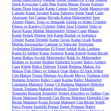
Sinek Kovucular
Çadır Matı
Kamp Masası
Pusula
Kampet
Kamp Duşu
Isıtıcılar
Kamp Çantası
Şişme Yastık
Magnezyum
Çubuğu
Kamp Tuvaleti
Kamp Taburesi
Şişme Yatak
Çadır
Aksesuarı
Sırt Çantası
Hayatta Kalma Malzemeleri
Spor
Aletleri
Pilates, Yoga ve Jimnastik
Ağırlık ve Halter Ürünleri
Fitness ve Kardiyo Ürünleri
Diğer Spor Ürünleri
Valiz ve
Bavul
Kamp Mutfak Malzemeleri
Termal Çanta
Matara
Kamp Yemek Pişirme Seti
Kamp Buzluk ve Soğutucu
Ürünler
Kamp Demliği
Kamp Tavası
Kamp Ocağı
Kamp
Mutfak Aksesuarları
Çakmak ve Yakıcılar
Termoslar
Aydınlatma Ekipmanları
El Feneri
Işıldak
Kafa Lambası
Kamp El Aletleri
Kamp Testeresi
Kamp Küreği
Kamp Bıçağı
Kamp Baltası
Avcılık Malzemeleri
Balık Av Malzemeleri
Bisiklet ve Scooter
Bisiklet
Elektrikli Scooter
Bahçe Aletleri
Çapa
Kürek
Bahçe Eldiveni
Tırmık
Budama Makası
Aşı
Makası
Fide Dikici ve Sökücü
Orak
Bahçe El Aleti Setleri
Çim Makası
Tırpan Misinası
Aşı Bıçağı
Meyve Toplama Aleti
Budama Testeresi
Bahçe Çatalı
Kazma
Bahçe Makineleri
Çapalama Makinesi
Tırpan
Çit Budama Makinesi
Hidrofor
Yaprak Toplama Makinesi
Motorlu Testere
Elektrikli
Testereler
Benzinli Testereler
Testere Zincirleri ve Yağları
Çim
Biçme Makinesi
Benzinli Çim Biçme Makinesi
Elektrikli Çim
Biçme Makinesi
Kenar Kesme Makinesi
Çim Biçme Yedek
Parça
Pompa
Santrifüj Pompa
Dalgıç Pompası
Bahçe