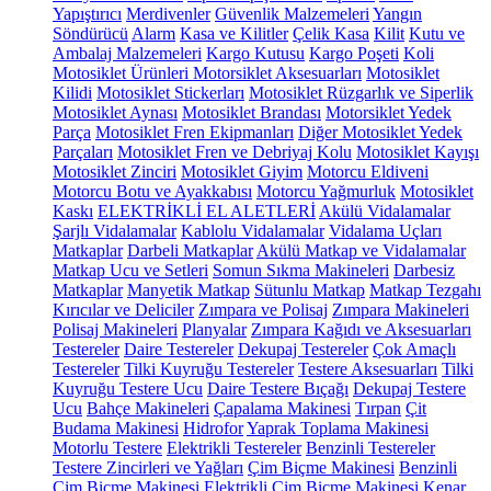
Yapıştırıcı
Merdivenler
Güvenlik Malzemeleri
Yangın
Söndürücü
Alarm
Kasa ve Kilitler
Çelik Kasa
Kilit
Kutu ve
Ambalaj Malzemeleri
Kargo Kutusu
Kargo Poşeti
Koli
Motosiklet Ürünleri
Motorsiklet Aksesuarları
Motosiklet
Kilidi
Motosiklet Stickerları
Motosiklet Rüzgarlık ve Siperlik
Motosiklet Aynası
Motosiklet Brandası
Motorsiklet Yedek
Parça
Motosiklet Fren Ekipmanları
Diğer Motosiklet Yedek
Parçaları
Motosiklet Fren ve Debriyaj Kolu
Motosiklet Kayışı
Motosiklet Zinciri
Motosiklet Giyim
Motorcu Eldiveni
Motorcu Botu ve Ayakkabısı
Motorcu Yağmurluk
Motosiklet
Kaskı
ELEKTRİKLİ EL ALETLERİ
Akülü Vidalamalar
Şarjlı Vidalamalar
Kablolu Vidalamalar
Vidalama Uçları
Matkaplar
Darbeli Matkaplar
Akülü Matkap ve Vidalamalar
Matkap Ucu ve Setleri
Somun Sıkma Makineleri
Darbesiz
Matkaplar
Manyetik Matkap
Sütunlu Matkap
Matkap Tezgahı
Kırıcılar ve Deliciler
Zımpara ve Polisaj
Zımpara Makineleri
Polisaj Makineleri
Planyalar
Zımpara Kağıdı ve Aksesuarları
Testereler
Daire Testereler
Dekupaj Testereler
Çok Amaçlı
Testereler
Tilki Kuyruğu Testereler
Testere Aksesuarları
Tilki
Kuyruğu Testere Ucu
Daire Testere Bıçağı
Dekupaj Testere
Ucu
Bahçe Makineleri
Çapalama Makinesi
Tırpan
Çit
Budama Makinesi
Hidrofor
Yaprak Toplama Makinesi
Motorlu Testere
Elektrikli Testereler
Benzinli Testereler
Testere Zincirleri ve Yağları
Çim Biçme Makinesi
Benzinli
Çim Biçme Makinesi
Elektrikli Çim Biçme Makinesi
Kenar