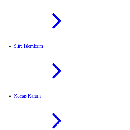
Şifre İşlemlerim
Koçtaş Kartım