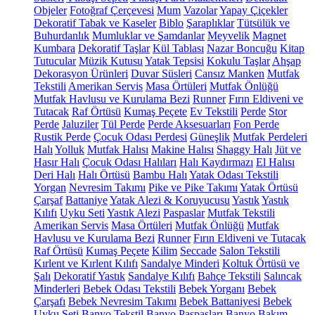
Objeler
Fotoğraf Çerçevesi
Mum
Vazolar
Yapay Çiçekler
Dekoratif Tabak ve Kaseler
Biblo
Şaraplıklar
Tütsülük ve
Buhurdanlık
Mumluklar ve Şamdanlar
Meyvelik
Magnet
Kumbara
Dekoratif Taşlar
Kül Tablası
Nazar Boncuğu
Kitap
Tutucular
Müzik Kutusu
Yatak Tepsisi
Kokulu Taşlar
Ahşap
Dekorasyon Ürünleri
Duvar Süsleri
Cansız Manken
Mutfak
Tekstili
Amerikan Servis
Masa Örtüleri
Mutfak Önlüğü
Mutfak Havlusu ve Kurulama Bezi
Runner
Fırın Eldiveni ve
Tutacak
Raf Örtüsü
Kumaş Peçete
Ev Tekstili
Perde
Stor
Perde
Jaluziler
Tül Perde
Perde Aksesuarları
Fon Perde
Rustik Perde
Çocuk Odası Perdesi
Güneşlik
Mutfak Perdeleri
Halı
Yolluk
Mutfak Halısı
Makine Halısı
Shaggy Halı
Jüt ve
Hasır Halı
Çocuk Odası Halıları
Halı Kaydırmazı
El Halısı
Deri Halı
Halı Örtüsü
Bambu Halı
Yatak Odası Tekstili
Yorgan
Nevresim Takımı
Pike ve Pike Takımı
Yatak Örtüsü
Çarşaf
Battaniye
Yatak Alezi & Koruyucusu
Yastık
Yastık
Kılıfı
Uyku Seti
Yastık Alezi
Paspaslar
Mutfak Tekstili
Amerikan Servis
Masa Örtüleri
Mutfak Önlüğü
Mutfak
Havlusu ve Kurulama Bezi
Runner
Fırın Eldiveni ve Tutacak
Raf Örtüsü
Kumaş Peçete
Kilim
Seccade
Salon Tekstili
Kırlent ve Kırlent Kılıfı
Sandalye Minderi
Koltuk Örtüsü ve
Şalı
Dekoratif Yastık
Sandalye Kılıfı
Bahçe Tekstili
Salıncak
Minderleri
Bebek Odası Tekstili
Bebek Yorganı
Bebek
Çarşafı
Bebek Nevresim Takımı
Bebek Battaniyesi
Bebek
Uyku Seti
Banyo Tekstil
Banyo Paspasları
Banyo Bakım