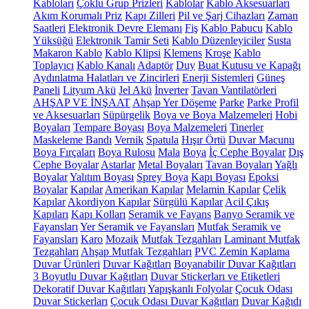
Kabloları
Çoklu Grup Prizleri
Kablolar
Kablo Aksesuarları
Akım Korumalı Priz
Kapı Zilleri
Pil ve Şarj Cihazları
Zaman
Saatleri
Elektronik Devre Elemanı
Fiş
Kablo Pabucu
Kablo
Yüksüğü
Elektronik Tamir Seti
Kablo Düzenleyiciler
Susta
Makaron Kablo
Kablo Klipsi
Klemens
Kroşe
Kablo
Toplayıcı
Kablo Kanalı
Adaptör
Duy
Buat Kutusu ve Kapağı
Aydınlatma Halatları ve Zincirleri
Enerji Sistemleri
Güneş
Paneli
Lityum Akü
Jel Akü
İnverter
Tavan Vantilatörleri
AHŞAP VE İNŞAAT
Ahşap Yer Döşeme
Parke
Parke Profil
ve Aksesuarları
Süpürgelik
Boya ve Boya Malzemeleri
Hobi
Boyaları
Tempare Boyası
Boya Malzemeleri
Tinerler
Maskeleme Bandı
Vernik
Spatula
Hışır Örtü
Duvar Macunu
Boya Fırçaları
Boya Rulosu
Mala
Boya
İç Cephe Boyalar
Dış
Cephe Boyalar
Astarlar
Metal Boyaları
Tavan Boyaları
Yağlı
Boyalar
Yalıtım Boyası
Sprey Boya
Kapı Boyası
Epoksi
Boyalar
Kapılar
Amerikan Kapılar
Melamin Kapılar
Çelik
Kapılar
Akordiyon Kapılar
Sürgülü Kapılar
Acil Çıkış
Kapıları
Kapı Kolları
Seramik ve Fayans
Banyo Seramik ve
Fayansları
Yer Seramik ve Fayansları
Mutfak Seramik ve
Fayansları
Karo
Mozaik
Mutfak Tezgahları
Laminant Mutfak
Tezgahları
Ahşap Mutfak Tezgahları
PVC Zemin Kaplama
Duvar Ürünleri
Duvar Kağıtları
Boyanabilir Duvar Kağıtları
3 Boyutlu Duvar Kağıtları
Duvar Stickerları ve Etiketleri
Dekoratif Duvar Kağıtları
Yapışkanlı Folyolar
Çocuk Odası
Duvar Stickerları
Çocuk Odası Duvar Kağıtları
Duvar Kağıdı