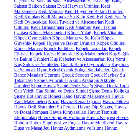
Çiçeklik ve Saksılık
Saksı Aksesuarları
Saksı Altlığı
Bahçe
Saksısı
Balkon Saksısı
Evcil Hayvan Ürünleri
Kedi
Malzemeleri
Kedi Maması
Kedi Hijyen ve Bakım Ürünleri
Kedi Kumları
Kedi Mama ve Su Kabı
Kedi Evi
Kedi Yatağı
Kedi Oyuncakları
Kedi Tuvaleti ve Aksesuarları
Kedi
Ödülleri
Kedi Tırmalaması
Kedi Vitamini
Kedi Taşıma
Çantası
Köpek Malzemeleri
Köpek Yatağı
Köpek Vitamini
Köpek Oyuncakları
Köpek Mama ve Su Kabı
Köpek
Güvenlik
Köpek Hijyen ve Bakım Ürünleri
Köpek Ödülleri
Köpek Maması
Köpek Kulübesi
Köpek Tasmaları
Köpek
Elbisesi
Köpek Kafesi
Kümesler
Kuş Malzemeleri
Kuş Sağlık
ve Bakım Ürünleri
Kuş Kafesleri ve Aksesuarları
Kuş Yemi
Kuş Suluk ve Yemlikleri
Çocuk Bahçe Oyuncakları
Kaydırak
ve Salıncak
Oyun Evleri
Çocuk Bahçe Sandalyeleri
Çocuk
Bahçe Masaları
Uçurtma
Çocuk Scooter
Çocuk Kaykay
Su
Tabancası
Şişme Oyuncaklar
Akülü Araba
Su Aktivite
Ürünleri
Şişme Havuz
Şişme Deniz Yatağı
Şişme Deniz Topu
Can Yeleği
Can Simidi ve Deniz Simidi
Şişme Deniz Kolluğu
Şişme Bot
Havuz Bonesi
Kano
Havuz Malzemeleri
Havuz
Yapı Malzemeleri
Nozul
Havuz Kenar Izgarası
Havuz Filtresi
Havuz Örtü Sistemleri
Su Perdesi
Havuz Dip Süzgeç
Havuz
ve Dozaj Pompası
Havuz Kimyasalları
Havuz Temizlik
Ekipmanları
Havuz Süpürge Hortumu
Havuz Kepçesi
Havuz
Robotu
Havuz Süpürgesi ve Fırçası
Havuz Merdiveni
Havuz
Duşu ve Masaj Jeti
Havuz Aydınlatma ve Isıtma
Havuz