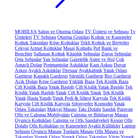
MOBİLYA
Salon ve Oturma Odası
TV Ünitesi ve Sehpası
Tv
Üniteleri
TV Sehpası
Oturma Grupları
Koltuk ve Kanepeler
Koltuk Takımları
Köşe Koltuklar
Tekli Koltuk ve Berjerler
Çekyat
Armut Koltuklar
Masaj Koltuğu
Puf
Bank ve
Benchler
Sallanan Koltuk
Kitaplık
Sehpalar
Zigon Sehpalar
Orta Sehpalar
Yan Sehpalar
Gazetelik
Antre ve Hol
Çok
Amaçlı Dolap
Portmantolar
Askılıklar
Kapı Askısı
Duvar
Askısı
Ayaklı Askılıklar
Dresuar
Ayakkabılık
Yatak Odası
Gardırop
Kapaklı Gardırop
Sürgülü Gardırop
Bez Gardırop
Açık Dolap
Köşe Gardırop
Yüklük
Baza
Tek Kişilik Baza
Çift Kişilik Baza
Yatak Başlığı
Çift Kişilik Yatak Başlığı
Tek
Kişilik Yatak Başlığı
Yatak
Çift Kişilik Yatak
Tek Kişilik
Yatak
Hasta Yatağı
Yatak Pedi & Şiltesi
Karyola
Tek Kişilik
Karyola
Çift Kişilik Karyola
Şifonyerler
Komodin
Yatak
Odası Takımları
Makyaj Masası
Takı Dolabı
Sandık
Paravan
Ofis ve Çalışma Mobilyaları
Çalışma ve Bilgisayar Masası
Oyuncu Koltukları
Çalışma ve Ofis Sandalyeleri
Keson
Ofis
Dolabı
Ofis Koltukları ve Kanepeleri
Ayaklı Küllükler
Laptop
Sehpası
Oyuncu Masası
Toplantı Masası
Ofis Masası ve
Takımları
Yemek Odası
Yemek Odası Takımları
Vitrin
Yemek