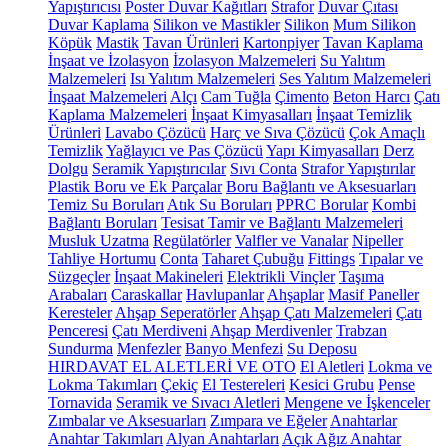
Yapıştırıcısı
Poster Duvar Kağıtları
Strafor
Duvar Çıtası
Duvar Kaplama
Silikon ve Mastikler
Silikon
Mum Silikon
Köpük
Mastik
Tavan Ürünleri
Kartonpiyer
Tavan Kaplama
İnşaat ve İzolasyon
İzolasyon Malzemeleri
Su Yalıtım
Malzemeleri
Isı Yalıtım Malzemeleri
Ses Yalıtım Malzemeleri
İnşaat Malzemeleri
Alçı
Cam Tuğla
Çimento
Beton Harcı
Çatı
Kaplama Malzemeleri
İnşaat Kimyasalları
İnşaat Temizlik
Ürünleri
Lavabo Çözücü
Harç ve Sıva Çözücü
Çok Amaçlı
Temizlik
Yağlayıcı ve Pas Çözücü
Yapı Kimyasalları
Derz
Dolgu
Seramik Yapıştırıcılar
Sıvı Conta
Strafor Yapıştırılar
Plastik Boru ve Ek Parçalar
Boru Bağlantı ve Aksesuarları
Temiz Su Boruları
Atık Su Boruları
PPRC Borular
Kombi
Bağlantı Boruları
Tesisat Tamir ve Bağlantı Malzemeleri
Musluk Uzatma
Regülatörler
Valfler ve Vanalar
Nipeller
Tahliye Hortumu
Conta
Taharet Çubuğu
Fittings
Tıpalar ve
Süzgeçler
İnşaat Makineleri
Elektrikli Vinçler
Taşıma
Arabaları
Caraskallar
Havlupanlar
Ahşaplar
Masif Paneller
Keresteler
Ahşap Seperatörler
Ahşap Çatı Malzemeleri
Çatı
Penceresi
Çatı Merdiveni
Ahşap Merdivenler
Trabzan
Sundurma
Menfezler
Banyo Menfezi
Su Deposu
HIRDAVAT EL ALETLERİ VE OTO
El Aletleri
Lokma ve
Lokma Takımları
Çekiç
El Testereleri
Kesici Grubu
Pense
Tornavida
Seramik ve Sıvacı Aletleri
Mengene ve İşkenceler
Zımbalar ve Aksesuarları
Zımpara ve Eğeler
Anahtarlar
Anahtar Takımları
Alyan Anahtarları
Açık Ağız Anahtar