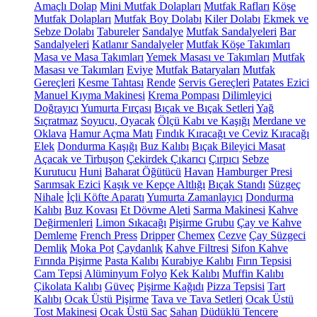
Amaçlı Dolap
Mini Mutfak Dolapları
Mutfak Rafları
Köşe
Mutfak Dolapları
Mutfak Boy Dolabı
Kiler Dolabı
Ekmek ve
Sebze Dolabı
Tabureler
Sandalye
Mutfak Sandalyeleri
Bar
Sandalyeleri
Katlanır Sandalyeler
Mutfak Köşe Takımları
Masa ve Masa Takımları
Yemek Masası ve Takımları
Mutfak
Masası ve Takımları
Eviye
Mutfak Bataryaları
Mutfak
Gereçleri
Kesme Tahtası
Rende
Servis Gereçleri
Patates Ezici
Manuel Kıyma Makinesi
Krema Pompası
Dilimleyici
Doğrayıcı
Yumurta Fırçası
Bıçak ve Bıçak Setleri
Yağ
Sıçratmaz
Soyucu, Oyacak
Ölçü Kabı ve Kaşığı
Merdane ve
Oklava
Hamur Açma Matı
Fındık Kıracağı ve Ceviz Kıracağı
Elek
Dondurma Kaşığı
Buz Kalıbı
Bıçak Bileyici Masat
Açacak ve Tirbuşon
Çekirdek Çıkarıcı
Çırpıcı
Sebze
Kurutucu
Huni
Baharat Öğütücü
Havan
Hamburger Presi
Sarımsak Ezici
Kaşık ve Kepçe Altlığı
Bıçak Standı
Süzgeç
Nihale
İçli Köfte Aparatı
Yumurta Zamanlayıcı
Dondurma
Kalıbı
Buz Kovası
Et Dövme Aleti
Sarma Makinesi
Kahve
Değirmenleri
Limon Sıkacağı
Pişirme Grubu
Çay ve Kahve
Demleme
French Press
Dripper
Chemex
Cezve
Çay Süzgeci
Demlik
Moka Pot
Çaydanlık
Kahve Filtresi
Sifon Kahve
Fırında Pişirme
Pasta Kalıbı
Kurabiye Kalıbı
Fırın Tepsisi
Cam Tepsi
Alüminyum Folyo
Kek Kalıbı
Muffin Kalıbı
Çikolata Kalıbı
Güveç
Pişirme Kağıdı
Pizza Tepsisi
Tart
Kalıbı
Ocak Üstü Pişirme
Tava ve Tava Setleri
Ocak Üstü
Tost Makinesi
Ocak Üstü Sac
Sahan
Düdüklü Tencere