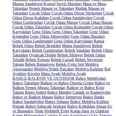
Masası Sandalyesi
Konsol
Servis Masaları
Masa ve Masa
Takımları
Yemek Masası ve Takımları
Mutfak Masası ve
Takımları
Çocuk Odası
Çocuk Odası Duvar Stickerları
Çocuk
Odası Duvar Kağıtları
Çocuk Odası Sandalyeleri
Çocuk
Odası Gardıropları
Çocuk Odası Masası
Çocuk Odası Bazası
Çocuk Odası Takımları
Çocuk Odası Komodini
Çocuk Odası
Karyolaları
Genç Odası
Genç Odası Takımları
Genç Odası
Komodini
Genç Odası Şifonyerleri
Genç Odası Bazaları
Genç Odası Gardıropları
Genç Odası Karyolaları
Ranza
Bebek Odası
Bebek Beşikleri
Mama Sandalyesi
Bebek
Karyolaları
Bebek Gardıropları
Bebek Yatakları
Bebek Odası
Takımları
Oyuncak Dolabı
Bebek Şifonyer
Bebek Odası
Tekstili
Bebek Yorganı
Bebek Çarşafı
Bebek Nevresim
Takımı
Bebek Battaniyesi
Bebek Uyku Seti
Mobilya
Aksesuarları
Mobilya Yedek Parçaları
Mobilya Kulpları
Raf
Ayakları
Keçeler
Masa Ayağı
Mobilya Ayağı
BAHÇE,BALKON VE OUTDOOR
Bahçe Mobilyaları
Bahçe Takımları
Balkon ve Bahçe Oturma Grubu
Bahçe ve
Balkon Yemek Masası Takımları
Balkon ve Bahçe Köşe
Takımı
Bistro Setleri
Bahçe Minderi
Çardak ve Kameriyeler
Bahçe ve Balkon Masası
Bahçe Şemsiyesi
Bahçe Bankı
Bahçe Sandalyeleri
Bahçe Sehpası
Bahçe Mobilya Kılıfları
Hamak
Bahçe Salıncağı
Şezlong
Bahçe Koltukları
Ahşap Ev
ve Bungalov
Tente
Prefabrik Evler
Kamp Spor ve Outdoor
Kamp Malzemeleri
Çadırlar
Kamp Sandalyesi
Uyku Tulumu