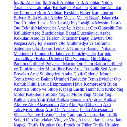
İngiliz Anahtarı
İki Ağızlı Anahtar
Tork Anahtarı
Yıldız
Anahtar ve Takımları
Kurbağcık Anahtarı
Kombine Anahtar
ve Takımları
Boru Anahtarı
Keskiler
Keser
Kargaburun
Balyoz
Balta
Kesici Aletler
Makas
Maket Bıçağı
Iskarpela
Oto Ürünleri
Lastik
Yaz Lastiği
Kış Lastiği
4 Mevsim Lastik
Oto Teknik Malzemeler
Araç İçi Aksesuar
Oto Güneşlik
Oto
Küllükler
Araç Buzdolapları
Bagaj Düzenleyici
Araba
Kokuları
Araç İçi Telefon Tutucular
Bagaj Havuzu
Oto
Paspası
Araç İçi Kamera
Oto Multimedya ve Görüntü
Sistemleri
Oto Bakım Temizlik Ürünleri
Basınçlı Yıkama
Makineleri
Tampon Parlatıcı ve Temizleyiciler
Torpido
Temizlik ve Bakım Ürünleri
Oto Şampuan
Oto Cila ve
Parlatıcı Ürünleri
Polyester Macun
Oto Cam Bakım Ürünleri
ve Temizleyiciler
Mikrofiber Bez
Araç Temizlik Seti
Araç
Boyaları
Araç Süpürgeleri
Araba Çizik Giderici
Motor
Temizleyici ve Bakım Ürünleri
Radyatör Temizleyiciler
Oto
Koltuk Kılıfı
Lastik Ekipmanları
Hava Kompresörü
Bijon
Anahtarı
Sibop ve Sibop Kapağı
Lastik Tamir Kiti
Kriko
Yağ
Motor Katkıları
Hidrolik Yağlar
Motor Yağı
Motor Yağı
Katkısı
Gres Yağı
Yakıt Katkısı
Şanzıman Yağı ve Katkısı
Akü ve Akü Aksesuarları
Akü
Akü Şarj Cihazları
Akü
Takviye Kablosu
Araç Dış Aksesuar
Plaka Aksesuarları
Silecek
Yan ve Tavan Çıtaları
Tampon Aksesuarları
Trafik
Setleri
Oto Brandaları
Vinç ve Vinç Aksesuarları
Jant ve Jant
Kapağı
Trafik Ürünleri
Oto Projektör
Diğer Trafik Ürünleri