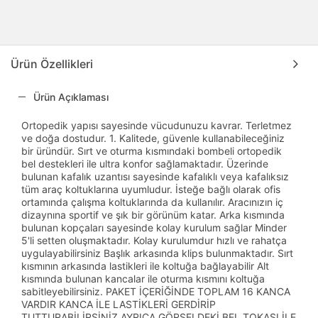
Ürün Özellikleri
Ürün Açıklaması
Ortopedik yapısı sayesinde vücudunuzu kavrar. Terletmez
ve doğa dostudur. 1. Kalitede, güvenle kullanabileceğiniz
bir üründür. Sırt ve oturma kısmındaki bombeli ortopedik
bel destekleri ile ultra konfor sağlamaktadır. Üzerinde
bulunan kafalık uzantısı sayesinde kafalıklı veya kafalıksız
tüm araç koltuklarına uyumludur. İsteğe bağlı olarak ofis
ortamında çalışma koltuklarında da kullanılır. Aracınızın iç
dizaynına sportif ve şık bir görünüm katar. Arka kısmında
bulunan kopçaları sayesinde kolay kurulum sağlar Minder
5'li setten oluşmaktadır. Kolay kurulumdur hızlı ve rahatça
uygulayabilirsiniz Başlık arkasında klips bulunmaktadır. Sırt
kısmının arkasında lastikleri ile koltuğa bağlayabilir Alt
kısmında bulunan kancalar ile oturma kısmını koltuğa
sabitleyebilirsiniz. PAKET İÇERİĞİNDE TOPLAM 16 KANCA
VARDIR KANCA İLE LASTİKLERİ GERDİRİP
TUTTURABİLİRSİNİZ AYRICA GÖRSELDEKİ BEL TOKASI İLE