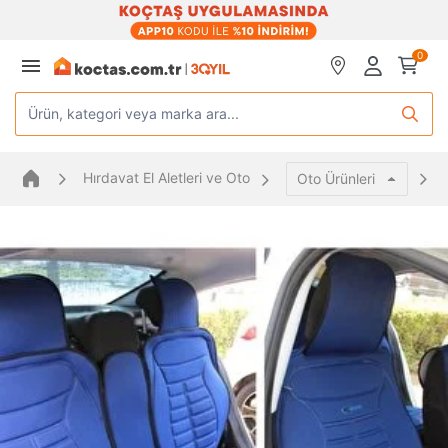
0
Ürün, kategori veya marka ara...
Hırdavat El Aletleri ve Oto
Oto Ürünleri