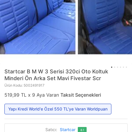
Startcar
B M W 3 Serisi 320ci Oto Koltuk
Minderi Ön Arka Set Mavi Fivestar Scr
Ürün Kodu: 5002491917
519,99 TL x 9 Aya Varan
Taksit Seçenekleri
Yapı Kredi World'e Özel 550 TL'ye Varan Worldpuan
Satıcı:
Startcar
8.1