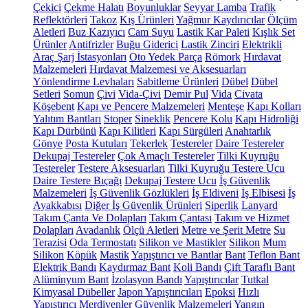
Çekici
Çekme Halatı
Boyunluklar
Seyyar Lamba
Trafik
Reflektörleri
Takoz
Kış Ürünleri
Yağmur Kaydırıcılar
Ölçüm
Aletleri
Buz Kazıyıcı
Cam Suyu
Lastik Kar Paleti
Kışlık Set
Ürünler
Antifrizler
Buğu Giderici
Lastik Zinciri
Elektrikli
Araç Şarj İstasyonları
Oto Yedek Parça
Römork
Hırdavat
Malzemeleri
Hırdavat Malzemesi ve Aksesuarları
Yönlendirme Levhaları
Sabitleme Ürünleri
Dübel
Dübel
Setleri
Somun
Çivi
Vida-Çivi
Demir Pul
Vida
Civata
Köşebent
Kapı ve Pencere Malzemeleri
Menteşe
Kapı Kolları
Yalıtım Bantları
Stoper
Sineklik
Pencere Kolu
Kapı Hidroliği
Kapı Dürbünü
Kapı Kilitleri
Kapı Sürgüleri
Anahtarlık
Gönye
Posta Kutuları
Tekerlek
Testereler
Daire Testereler
Dekupaj Testereler
Çok Amaçlı Testereler
Tilki Kuyruğu
Testereler
Testere Aksesuarları
Tilki Kuyruğu Testere Ucu
Daire Testere Bıçağı
Dekupaj Testere Ucu
İş Güvenlik
Malzemeleri
İş Güvenlik Gözlükleri
İş Eldiveni
İş Elbisesi
İş
Ayakkabısı
Diğer İş Güvenlik Ürünleri
Siperlik
Lanyard
Takım Çanta Ve Dolapları
Takım Çantası
Takım ve Hizmet
Dolapları
Avadanlık
Ölçü Aletleri
Metre ve Şerit Metre
Su
Terazisi
Oda Termostatı
Silikon ve Mastikler
Silikon
Mum
Silikon
Köpük
Mastik
Yapıştırıcı ve Bantlar
Bant
Teflon Bant
Elektrik Bandı
Kaydırmaz Bant
Koli Bandı
Çift Taraflı Bant
Alüminyum Bant
İzolasyon Bandı
Yapıştırıcılar
Tutkal
Kimyasal Dübeller
Japon Yapıştırıcıları
Epoksi
Hızlı
Yapıştırıcı
Merdivenler
Güvenlik Malzemeleri
Yangın