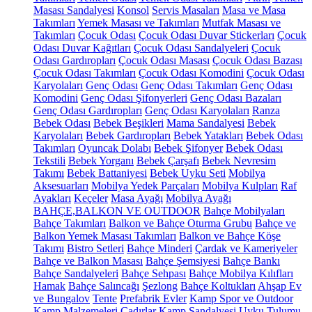
Masası Sandalyesi
Konsol
Servis Masaları
Masa ve Masa
Takımları
Yemek Masası ve Takımları
Mutfak Masası ve
Takımları
Çocuk Odası
Çocuk Odası Duvar Stickerları
Çocuk
Odası Duvar Kağıtları
Çocuk Odası Sandalyeleri
Çocuk
Odası Gardıropları
Çocuk Odası Masası
Çocuk Odası Bazası
Çocuk Odası Takımları
Çocuk Odası Komodini
Çocuk Odası
Karyolaları
Genç Odası
Genç Odası Takımları
Genç Odası
Komodini
Genç Odası Şifonyerleri
Genç Odası Bazaları
Genç Odası Gardıropları
Genç Odası Karyolaları
Ranza
Bebek Odası
Bebek Beşikleri
Mama Sandalyesi
Bebek
Karyolaları
Bebek Gardıropları
Bebek Yatakları
Bebek Odası
Takımları
Oyuncak Dolabı
Bebek Şifonyer
Bebek Odası
Tekstili
Bebek Yorganı
Bebek Çarşafı
Bebek Nevresim
Takımı
Bebek Battaniyesi
Bebek Uyku Seti
Mobilya
Aksesuarları
Mobilya Yedek Parçaları
Mobilya Kulpları
Raf
Ayakları
Keçeler
Masa Ayağı
Mobilya Ayağı
BAHÇE,BALKON VE OUTDOOR
Bahçe Mobilyaları
Bahçe Takımları
Balkon ve Bahçe Oturma Grubu
Bahçe ve
Balkon Yemek Masası Takımları
Balkon ve Bahçe Köşe
Takımı
Bistro Setleri
Bahçe Minderi
Çardak ve Kameriyeler
Bahçe ve Balkon Masası
Bahçe Şemsiyesi
Bahçe Bankı
Bahçe Sandalyeleri
Bahçe Sehpası
Bahçe Mobilya Kılıfları
Hamak
Bahçe Salıncağı
Şezlong
Bahçe Koltukları
Ahşap Ev
ve Bungalov
Tente
Prefabrik Evler
Kamp Spor ve Outdoor
Kamp Malzemeleri
Çadırlar
Kamp Sandalyesi
Uyku Tulumu