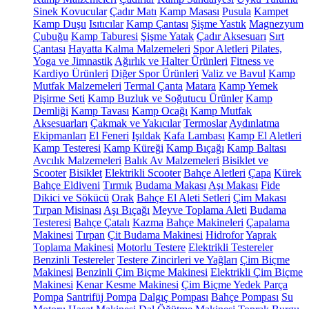
Sinek Kovucular
Çadır Matı
Kamp Masası
Pusula
Kampet
Kamp Duşu
Isıtıcılar
Kamp Çantası
Şişme Yastık
Magnezyum
Çubuğu
Kamp Taburesi
Şişme Yatak
Çadır Aksesuarı
Sırt
Çantası
Hayatta Kalma Malzemeleri
Spor Aletleri
Pilates,
Yoga ve Jimnastik
Ağırlık ve Halter Ürünleri
Fitness ve
Kardiyo Ürünleri
Diğer Spor Ürünleri
Valiz ve Bavul
Kamp
Mutfak Malzemeleri
Termal Çanta
Matara
Kamp Yemek
Pişirme Seti
Kamp Buzluk ve Soğutucu Ürünler
Kamp
Demliği
Kamp Tavası
Kamp Ocağı
Kamp Mutfak
Aksesuarları
Çakmak ve Yakıcılar
Termoslar
Aydınlatma
Ekipmanları
El Feneri
Işıldak
Kafa Lambası
Kamp El Aletleri
Kamp Testeresi
Kamp Küreği
Kamp Bıçağı
Kamp Baltası
Avcılık Malzemeleri
Balık Av Malzemeleri
Bisiklet ve
Scooter
Bisiklet
Elektrikli Scooter
Bahçe Aletleri
Çapa
Kürek
Bahçe Eldiveni
Tırmık
Budama Makası
Aşı Makası
Fide
Dikici ve Sökücü
Orak
Bahçe El Aleti Setleri
Çim Makası
Tırpan Misinası
Aşı Bıçağı
Meyve Toplama Aleti
Budama
Testeresi
Bahçe Çatalı
Kazma
Bahçe Makineleri
Çapalama
Makinesi
Tırpan
Çit Budama Makinesi
Hidrofor
Yaprak
Toplama Makinesi
Motorlu Testere
Elektrikli Testereler
Benzinli Testereler
Testere Zincirleri ve Yağları
Çim Biçme
Makinesi
Benzinli Çim Biçme Makinesi
Elektrikli Çim Biçme
Makinesi
Kenar Kesme Makinesi
Çim Biçme Yedek Parça
Pompa
Santrifüj Pompa
Dalgıç Pompası
Bahçe Pompası
Su