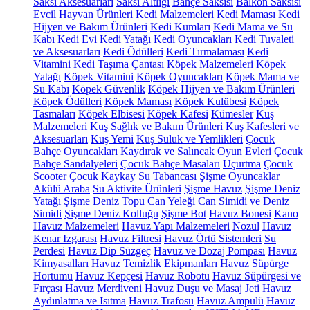
Saksı Aksesuarları
Saksı Altlığı
Bahçe Saksısı
Balkon Saksısı
Evcil Hayvan Ürünleri
Kedi Malzemeleri
Kedi Maması
Kedi
Hijyen ve Bakım Ürünleri
Kedi Kumları
Kedi Mama ve Su
Kabı
Kedi Evi
Kedi Yatağı
Kedi Oyuncakları
Kedi Tuvaleti
ve Aksesuarları
Kedi Ödülleri
Kedi Tırmalaması
Kedi
Vitamini
Kedi Taşıma Çantası
Köpek Malzemeleri
Köpek
Yatağı
Köpek Vitamini
Köpek Oyuncakları
Köpek Mama ve
Su Kabı
Köpek Güvenlik
Köpek Hijyen ve Bakım Ürünleri
Köpek Ödülleri
Köpek Maması
Köpek Kulübesi
Köpek
Tasmaları
Köpek Elbisesi
Köpek Kafesi
Kümesler
Kuş
Malzemeleri
Kuş Sağlık ve Bakım Ürünleri
Kuş Kafesleri ve
Aksesuarları
Kuş Yemi
Kuş Suluk ve Yemlikleri
Çocuk
Bahçe Oyuncakları
Kaydırak ve Salıncak
Oyun Evleri
Çocuk
Bahçe Sandalyeleri
Çocuk Bahçe Masaları
Uçurtma
Çocuk
Scooter
Çocuk Kaykay
Su Tabancası
Şişme Oyuncaklar
Akülü Araba
Su Aktivite Ürünleri
Şişme Havuz
Şişme Deniz
Yatağı
Şişme Deniz Topu
Can Yeleği
Can Simidi ve Deniz
Simidi
Şişme Deniz Kolluğu
Şişme Bot
Havuz Bonesi
Kano
Havuz Malzemeleri
Havuz Yapı Malzemeleri
Nozul
Havuz
Kenar Izgarası
Havuz Filtresi
Havuz Örtü Sistemleri
Su
Perdesi
Havuz Dip Süzgeç
Havuz ve Dozaj Pompası
Havuz
Kimyasalları
Havuz Temizlik Ekipmanları
Havuz Süpürge
Hortumu
Havuz Kepçesi
Havuz Robotu
Havuz Süpürgesi ve
Fırçası
Havuz Merdiveni
Havuz Duşu ve Masaj Jeti
Havuz
Aydınlatma ve Isıtma
Havuz Trafosu
Havuz Ampulü
Havuz