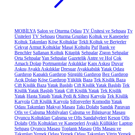
MOBİLYA
Salon ve Oturma Odası
TV Ünitesi ve Sehpası
Tv
Üniteleri
TV Sehpası
Oturma Grupları
Koltuk ve Kanepeler
Koltuk Takımları
Köşe Koltuklar
Tekli Koltuk ve Berjerler
Çekyat
Armut Koltuklar
Masaj Koltuğu
Puf
Bank ve
Benchler
Sallanan Koltuk
Kitaplık
Sehpalar
Zigon Sehpalar
Orta Sehpalar
Yan Sehpalar
Gazetelik
Antre ve Hol
Çok
Amaçlı Dolap
Portmantolar
Askılıklar
Kapı Askısı
Duvar
Askısı
Ayaklı Askılıklar
Dresuar
Ayakkabılık
Yatak Odası
Gardırop
Kapaklı Gardırop
Sürgülü Gardırop
Bez Gardırop
Açık Dolap
Köşe Gardırop
Yüklük
Baza
Tek Kişilik Baza
Çift Kişilik Baza
Yatak Başlığı
Çift Kişilik Yatak Başlığı
Tek
Kişilik Yatak Başlığı
Yatak
Çift Kişilik Yatak
Tek Kişilik
Yatak
Hasta Yatağı
Yatak Pedi & Şiltesi
Karyola
Tek Kişilik
Karyola
Çift Kişilik Karyola
Şifonyerler
Komodin
Yatak
Odası Takımları
Makyaj Masası
Takı Dolabı
Sandık
Paravan
Ofis ve Çalışma Mobilyaları
Çalışma ve Bilgisayar Masası
Oyuncu Koltukları
Çalışma ve Ofis Sandalyeleri
Keson
Ofis
Dolabı
Ofis Koltukları ve Kanepeleri
Ayaklı Küllükler
Laptop
Sehpası
Oyuncu Masası
Toplantı Masası
Ofis Masası ve
Takımları
Yemek Odası
Yemek Odası Takımları
Vitrin
Yemek