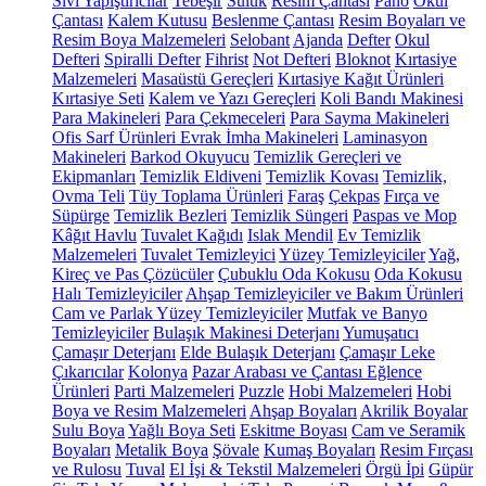
Sıvı Yapıştırıcılar
Tebeşir
Suluk
Resim Çantası
Pano
Okul
Çantası
Kalem Kutusu
Beslenme Çantası
Resim Boyaları ve
Resim Boya Malzemeleri
Selobant
Ajanda
Defter
Okul
Defteri
Spiralli Defter
Fihrist
Not Defteri
Bloknot
Kırtasiye
Malzemeleri
Masaüstü Gereçleri
Kırtasiye Kağıt Ürünleri
Kırtasiye Seti
Kalem ve Yazı Gereçleri
Koli Bandı Makinesi
Para Makineleri
Para Çekmeceleri
Para Sayma Makineleri
Ofis Sarf Ürünleri
Evrak İmha Makineleri
Laminasyon
Makineleri
Barkod Okuyucu
Temizlik Gereçleri ve
Ekipmanları
Temizlik Eldiveni
Temizlik Kovası
Temizlik,
Ovma Teli
Tüy Toplama Ürünleri
Faraş
Çekpas
Fırça ve
Süpürge
Temizlik Bezleri
Temizlik Süngeri
Paspas ve Mop
Kâğıt Havlu
Tuvalet Kağıdı
Islak Mendil
Ev Temizlik
Malzemeleri
Tuvalet Temizleyici
Yüzey Temizleyiciler
Yağ,
Kireç ve Pas Çözücüler
Çubuklu Oda Kokusu
Oda Kokusu
Halı Temizleyiciler
Ahşap Temizleyiciler ve Bakım Ürünleri
Cam ve Parlak Yüzey Temizleyiciler
Mutfak ve Banyo
Temizleyiciler
Bulaşık Makinesi Deterjanı
Yumuşatıcı
Çamaşır Deterjanı
Elde Bulaşık Deterjanı
Çamaşır Leke
Çıkarıcılar
Kolonya
Pazar Arabası ve Çantası
Eğlence
Ürünleri
Parti Malzemeleri
Puzzle
Hobi Malzemeleri
Hobi
Boya ve Resim Malzemeleri
Ahşap Boyaları
Akrilik Boyalar
Sulu Boya
Yağlı Boya Seti
Eskitme Boyası
Cam ve Seramik
Boyaları
Metalik Boya
Şövale
Kumaş Boyaları
Resim Fırçası
ve Rulosu
Tuval
El İşi & Tekstil Malzemeleri
Örgü İpi
Güpür