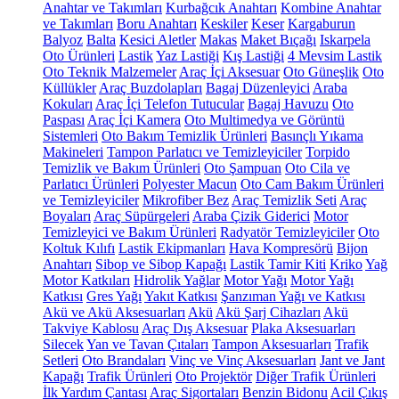
Anahtar ve Takımları
Kurbağcık Anahtarı
Kombine Anahtar
ve Takımları
Boru Anahtarı
Keskiler
Keser
Kargaburun
Balyoz
Balta
Kesici Aletler
Makas
Maket Bıçağı
Iskarpela
Oto Ürünleri
Lastik
Yaz Lastiği
Kış Lastiği
4 Mevsim Lastik
Oto Teknik Malzemeler
Araç İçi Aksesuar
Oto Güneşlik
Oto
Küllükler
Araç Buzdolapları
Bagaj Düzenleyici
Araba
Kokuları
Araç İçi Telefon Tutucular
Bagaj Havuzu
Oto
Paspası
Araç İçi Kamera
Oto Multimedya ve Görüntü
Sistemleri
Oto Bakım Temizlik Ürünleri
Basınçlı Yıkama
Makineleri
Tampon Parlatıcı ve Temizleyiciler
Torpido
Temizlik ve Bakım Ürünleri
Oto Şampuan
Oto Cila ve
Parlatıcı Ürünleri
Polyester Macun
Oto Cam Bakım Ürünleri
ve Temizleyiciler
Mikrofiber Bez
Araç Temizlik Seti
Araç
Boyaları
Araç Süpürgeleri
Araba Çizik Giderici
Motor
Temizleyici ve Bakım Ürünleri
Radyatör Temizleyiciler
Oto
Koltuk Kılıfı
Lastik Ekipmanları
Hava Kompresörü
Bijon
Anahtarı
Sibop ve Sibop Kapağı
Lastik Tamir Kiti
Kriko
Yağ
Motor Katkıları
Hidrolik Yağlar
Motor Yağı
Motor Yağı
Katkısı
Gres Yağı
Yakıt Katkısı
Şanzıman Yağı ve Katkısı
Akü ve Akü Aksesuarları
Akü
Akü Şarj Cihazları
Akü
Takviye Kablosu
Araç Dış Aksesuar
Plaka Aksesuarları
Silecek
Yan ve Tavan Çıtaları
Tampon Aksesuarları
Trafik
Setleri
Oto Brandaları
Vinç ve Vinç Aksesuarları
Jant ve Jant
Kapağı
Trafik Ürünleri
Oto Projektör
Diğer Trafik Ürünleri
İlk Yardım Çantası
Araç Sigortaları
Benzin Bidonu
Acil Çıkış