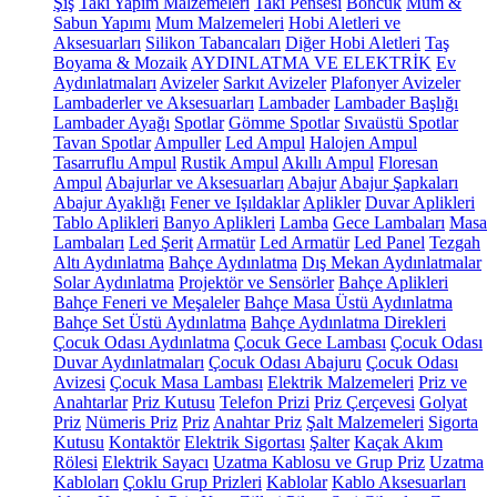
Şiş
Takı Yapım Malzemeleri
Takı Pensesi
Boncuk
Mum &
Sabun Yapımı
Mum Malzemeleri
Hobi Aletleri ve
Aksesuarları
Silikon Tabancaları
Diğer Hobi Aletleri
Taş
Boyama & Mozaik
AYDINLATMA VE ELEKTRİK
Ev
Aydınlatmaları
Avizeler
Sarkıt Avizeler
Plafonyer Avizeler
Lambaderler ve Aksesuarları
Lambader
Lambader Başlığı
Lambader Ayağı
Spotlar
Gömme Spotlar
Sıvaüstü Spotlar
Tavan Spotlar
Ampuller
Led Ampul
Halojen Ampul
Tasarruflu Ampul
Rustik Ampul
Akıllı Ampul
Floresan
Ampul
Abajurlar ve Aksesuarları
Abajur
Abajur Şapkaları
Abajur Ayaklığı
Fener ve Işıldaklar
Aplikler
Duvar Aplikleri
Tablo Aplikleri
Banyo Aplikleri
Lamba
Gece Lambaları
Masa
Lambaları
Led Şerit
Armatür
Led Armatür
Led Panel
Tezgah
Altı Aydınlatma
Bahçe Aydınlatma
Dış Mekan Aydınlatmalar
Solar Aydınlatma
Projektör ve Sensörler
Bahçe Aplikleri
Bahçe Feneri ve Meşaleler
Bahçe Masa Üstü Aydınlatma
Bahçe Set Üstü Aydınlatma
Bahçe Aydınlatma Direkleri
Çocuk Odası Aydınlatma
Çocuk Gece Lambası
Çocuk Odası
Duvar Aydınlatmaları
Çocuk Odası Abajuru
Çocuk Odası
Avizesi
Çocuk Masa Lambası
Elektrik Malzemeleri
Priz ve
Anahtarlar
Priz Kutusu
Telefon Prizi
Priz Çerçevesi
Golyat
Priz
Nümeris Priz
Priz
Anahtar Priz
Şalt Malzemeleri
Sigorta
Kutusu
Kontaktör
Elektrik Sigortası
Şalter
Kaçak Akım
Rölesi
Elektrik Sayacı
Uzatma Kablosu ve Grup Priz
Uzatma
Kabloları
Çoklu Grup Prizleri
Kablolar
Kablo Aksesuarları