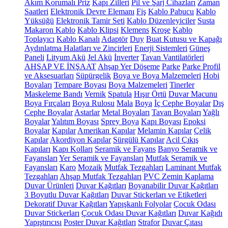
Akım Korumalı Priz
Kapı Zilleri
Pil ve Şarj Cihazları
Zaman
Saatleri
Elektronik Devre Elemanı
Fiş
Kablo Pabucu
Kablo
Yüksüğü
Elektronik Tamir Seti
Kablo Düzenleyiciler
Susta
Makaron Kablo
Kablo Klipsi
Klemens
Kroşe
Kablo
Toplayıcı
Kablo Kanalı
Adaptör
Duy
Buat Kutusu ve Kapağı
Aydınlatma Halatları ve Zincirleri
Enerji Sistemleri
Güneş
Paneli
Lityum Akü
Jel Akü
İnverter
Tavan Vantilatörleri
AHŞAP VE İNŞAAT
Ahşap Yer Döşeme
Parke
Parke Profil
ve Aksesuarları
Süpürgelik
Boya ve Boya Malzemeleri
Hobi
Boyaları
Tempare Boyası
Boya Malzemeleri
Tinerler
Maskeleme Bandı
Vernik
Spatula
Hışır Örtü
Duvar Macunu
Boya Fırçaları
Boya Rulosu
Mala
Boya
İç Cephe Boyalar
Dış
Cephe Boyalar
Astarlar
Metal Boyaları
Tavan Boyaları
Yağlı
Boyalar
Yalıtım Boyası
Sprey Boya
Kapı Boyası
Epoksi
Boyalar
Kapılar
Amerikan Kapılar
Melamin Kapılar
Çelik
Kapılar
Akordiyon Kapılar
Sürgülü Kapılar
Acil Çıkış
Kapıları
Kapı Kolları
Seramik ve Fayans
Banyo Seramik ve
Fayansları
Yer Seramik ve Fayansları
Mutfak Seramik ve
Fayansları
Karo
Mozaik
Mutfak Tezgahları
Laminant Mutfak
Tezgahları
Ahşap Mutfak Tezgahları
PVC Zemin Kaplama
Duvar Ürünleri
Duvar Kağıtları
Boyanabilir Duvar Kağıtları
3 Boyutlu Duvar Kağıtları
Duvar Stickerları ve Etiketleri
Dekoratif Duvar Kağıtları
Yapışkanlı Folyolar
Çocuk Odası
Duvar Stickerları
Çocuk Odası Duvar Kağıtları
Duvar Kağıdı
Yapıştırıcısı
Poster Duvar Kağıtları
Strafor
Duvar Çıtası