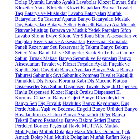
Dolap Uyumlu Lavabo
Ayaklı Lavabolar
Klozet
Duvara Sıfır
Klozetler
Asma Klozetler
Klozet Kapakları
Pisuvar
Tuvalet
Taşı
Batarya ve Musluklar
Lavabo Bataryaları
Mutfak
Bataryaları
Su Tasarruf Aparatı
Banyo Bataryaları
Musluk
Duş Bataryaları
Batarya Setleri
Fotoselli Batarya
Ara Musluk
Pisuvar Musluğu
Batarya ve Musluk Yedek Parçaları
Sifon
Lavabo Sifonu
Eviye Sifonu
Yer Sifonu
Sifon Aksesuarları ve
Parçaları
Rezervuar ve Aksesuarları
Rezervuar Kumanda
Paneli
Rezervuar Seti
Rezervuar İç Takımı
Banyo Bakım
Setleri
Yara Bandı
Lif ve Süngerler
Sıcak Su Torbası
Cımbız
Sabun
Tırnak Makası
Banyo Seramik ve Fayansları
Banyo
Aksesuarları
Tuvalet ve Klozet Fırçaları
Ayaklı Fırçalık ve
Kağıtlık Seti
Duş Rafı
Banyo Aynaları
Banyo Askısı
Banyo
Taburesi
Sabunluk
Sıvı Sabunluk Pompası
Tuvalet Kağıtlığı
Pamukluk
Diş Fırçası Koruma Kabı
Diş Macunu Kutusu
Dispenserler
Sıvı Sabun Dispenseri
Tuvalet Kağıdı Dispenseri
Havlu Dispenseri
Klozet Kapak Örtüsü Dispenseri
El
Kurutma Cihazları
Banyo Etajeri
Banyo Düzenleyicileri
Banyo Seti
Diş Fırçalık
Havluluk
Banyo Kaydırmazı
Duş
Perde Askısı
Yaşlı ve Bedensel Engelli Banyo Ürünleri
Banyo
Havalandırma ve Isıtma
Banyo Aspiratörü
Diğer
Banyo
Tekstil
Banyo Paspasları
Banyo Bakım Setleri
Banyo
Perdeleri
Bornoz
Peştemal
Havlu
MUTFAK
Mutfak
Mobilyaları
Mutfak Dolapları
Hazır Mutfak Dolapları
Çok
Amaçlı Dolap
Mini Mutfak Dolapları
Mutfak Rafları
Köşe