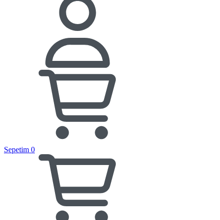
Sepetim
0