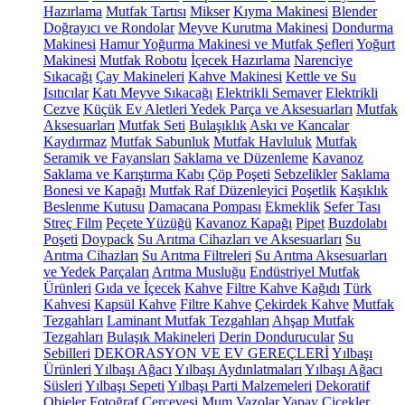
Hazırlama
Mutfak Tartısı
Mikser
Kıyma Makinesi
Blender
Doğrayıcı ve Rondolar
Meyve Kurutma Makinesi
Dondurma
Makinesi
Hamur Yoğurma Makinesi ve Mutfak Şefleri
Yoğurt
Makinesi
Mutfak Robotu
İçecek Hazırlama
Narenciye
Sıkacağı
Çay Makineleri
Kahve Makinesi
Kettle ve Su
Isıtıcılar
Katı Meyve Sıkacağı
Elektrikli Semaver
Elektrikli
Cezve
Küçük Ev Aletleri Yedek Parça ve Aksesuarları
Mutfak
Aksesuarları
Mutfak Seti
Bulaşıklık
Askı ve Kancalar
Kaydırmaz
Mutfak Sabunluk
Mutfak Havluluk
Mutfak
Seramik ve Fayansları
Saklama ve Düzenleme
Kavanoz
Saklama ve Karıştırma Kabı
Çöp Poşeti
Sebzelikler
Saklama
Bonesi ve Kapağı
Mutfak Raf Düzenleyici
Poşetlik
Kaşıklık
Beslenme Kutusu
Damacana Pompası
Ekmeklik
Sefer Tası
Streç Film
Peçete Yüzüğü
Kavanoz Kapağı
Pipet
Buzdolabı
Poşeti
Doypack
Su Arıtma Cihazları ve Aksesuarları
Su
Arıtma Cihazları
Su Arıtma Filtreleri
Su Arıtma Aksesuarları
ve Yedek Parçaları
Arıtma Musluğu
Endüstriyel Mutfak
Ürünleri
Gıda ve İçecek
Kahve
Filtre Kahve Kağıdı
Türk
Kahvesi
Kapsül Kahve
Filtre Kahve
Çekirdek Kahve
Mutfak
Tezgahları
Laminant Mutfak Tezgahları
Ahşap Mutfak
Tezgahları
Bulaşık Makineleri
Derin Dondurucular
Su
Sebilleri
DEKORASYON VE EV GEREÇLERİ
Yılbaşı
Ürünleri
Yılbaşı Ağacı
Yılbaşı Aydınlatmaları
Yılbaşı Ağacı
Süsleri
Yılbaşı Sepeti
Yılbaşı Parti Malzemeleri
Dekoratif
Objeler
Fotoğraf Çerçevesi
Mum
Vazolar
Yapay Çiçekler