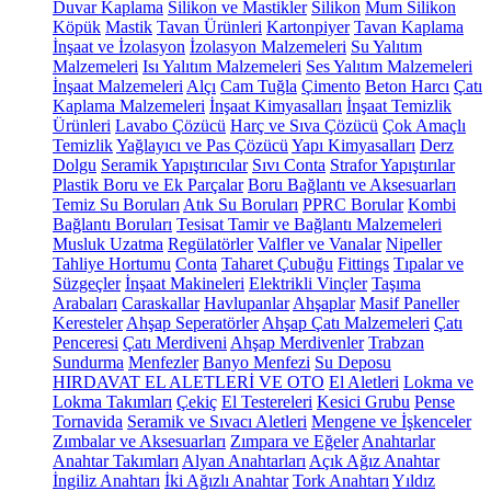
Duvar Kaplama
Silikon ve Mastikler
Silikon
Mum Silikon
Köpük
Mastik
Tavan Ürünleri
Kartonpiyer
Tavan Kaplama
İnşaat ve İzolasyon
İzolasyon Malzemeleri
Su Yalıtım
Malzemeleri
Isı Yalıtım Malzemeleri
Ses Yalıtım Malzemeleri
İnşaat Malzemeleri
Alçı
Cam Tuğla
Çimento
Beton Harcı
Çatı
Kaplama Malzemeleri
İnşaat Kimyasalları
İnşaat Temizlik
Ürünleri
Lavabo Çözücü
Harç ve Sıva Çözücü
Çok Amaçlı
Temizlik
Yağlayıcı ve Pas Çözücü
Yapı Kimyasalları
Derz
Dolgu
Seramik Yapıştırıcılar
Sıvı Conta
Strafor Yapıştırılar
Plastik Boru ve Ek Parçalar
Boru Bağlantı ve Aksesuarları
Temiz Su Boruları
Atık Su Boruları
PPRC Borular
Kombi
Bağlantı Boruları
Tesisat Tamir ve Bağlantı Malzemeleri
Musluk Uzatma
Regülatörler
Valfler ve Vanalar
Nipeller
Tahliye Hortumu
Conta
Taharet Çubuğu
Fittings
Tıpalar ve
Süzgeçler
İnşaat Makineleri
Elektrikli Vinçler
Taşıma
Arabaları
Caraskallar
Havlupanlar
Ahşaplar
Masif Paneller
Keresteler
Ahşap Seperatörler
Ahşap Çatı Malzemeleri
Çatı
Penceresi
Çatı Merdiveni
Ahşap Merdivenler
Trabzan
Sundurma
Menfezler
Banyo Menfezi
Su Deposu
HIRDAVAT EL ALETLERİ VE OTO
El Aletleri
Lokma ve
Lokma Takımları
Çekiç
El Testereleri
Kesici Grubu
Pense
Tornavida
Seramik ve Sıvacı Aletleri
Mengene ve İşkenceler
Zımbalar ve Aksesuarları
Zımpara ve Eğeler
Anahtarlar
Anahtar Takımları
Alyan Anahtarları
Açık Ağız Anahtar
İngiliz Anahtarı
İki Ağızlı Anahtar
Tork Anahtarı
Yıldız