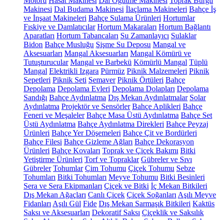
Motoru
Hasat Makinesi
Dal Öğütme Makinesi
Toprak Burgu
Makinesi
Dal Budama Makinesi
İlaçlama Makineleri
Bahçe İş
ve İnşaat Makineleri
Bahçe Sulama Ürünleri
Hortumlar
Fıskiye ve Damlatıcılar
Hortum Makaraları
Hortum Bağlantı
Aparatları
Hortum Tabancaları
Su Zamanlayıcı
Sulaklar
Bidon
Bahçe Musluğu
Şişme Su Deposu
Mangal ve
Aksesuarları
Mangal Aksesuarları
Mangal Kömürü ve
Tutuşturucular
Mangal ve Barbekü
Kömürlü Mangal
Tüplü
Mangal
Elektrikli Izgara
Pürmüz
Piknik Malzemeleri
Piknik
Sepetleri
Piknik Seti
Semaver
Piknik Örtüleri
Bahçe
Depolama
Depolama Evleri
Depolama Dolapları
Depolama
Sandığı
Bahçe Aydınlatma
Dış Mekan Aydınlatmalar
Solar
Aydınlatma
Projektör ve Sensörler
Bahçe Aplikleri
Bahçe
Feneri ve Meşaleler
Bahçe Masa Üstü Aydınlatma
Bahçe Set
Üstü Aydınlatma
Bahçe Aydınlatma Direkleri
Bahçe Peyzaj
Ürünleri
Bahçe Yer Döşemeleri
Bahçe Çit ve Bordürleri
Bahçe Filesi
Bahçe Gizleme Ağları
Bahçe Dekorasyon
Ürünleri
Bahçe Kovaları
Toprak ve Çiçek Bakımı
Bitki
Yetiştirme Ürünleri
Torf ve Topraklar
Gübreler ve Sıvı
Gübreler
Tohumlar
Çim Tohumu
Çiçek Tohumu
Sebze
Tohumları
Bitki Tohumları
Meyve Tohumu
Bitki Besinleri
Sera ve Sera Ekipmanları
Çiçek ve Bitki
İç Mekan Bitkileri
Dış Mekan Ağaçları
Canlı Çiçek
Çiçek Soğanları
Aşılı Meyve
Fidanları
Aşılı Gül
Fide
Dış Mekan Sarmaşık Bitkileri
Kaktüs
Saksı ve Aksesuarları
Dekoratif Saksı
Çiçeklik ve Saksılık