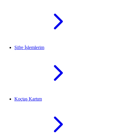
Şifre İşlemlerim
Koçtaş Kartım