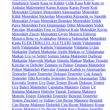
Söndürücü
Alarm
Kasa ve Kilitler
Çelik Kasa
Kilit
Kutu ve
Ambalaj Malzemeleri
Kargo Kutusu
Kargo Poşeti
Koli
Motosiklet Ürünleri
Motorsiklet Aksesuarları
Motosiklet
Kilidi
Motosiklet Stickerları
Motosiklet Rüzgarlık ve Siperlik
Motosiklet Aynası
Motosiklet Brandası
Motorsiklet Yedek
Parça
Motosiklet Fren Ekipmanları
Diğer Motosiklet Yedek
Parçaları
Motosiklet Fren ve Debriyaj Kolu
Motosiklet Kayışı
Motosiklet Zinciri
Motosiklet Giyim
Motorcu Eldiveni
Motorcu Botu ve Ayakkabısı
Motorcu Yağmurluk
Motosiklet
Kaskı
ELEKTRİKLİ EL ALETLERİ
Akülü Vidalamalar
Şarjlı Vidalamalar
Kablolu Vidalamalar
Vidalama Uçları
Matkaplar
Darbeli Matkaplar
Akülü Matkap ve Vidalamalar
Matkap Ucu ve Setleri
Somun Sıkma Makineleri
Darbesiz
Matkaplar
Manyetik Matkap
Sütunlu Matkap
Matkap Tezgahı
Kırıcılar ve Deliciler
Zımpara ve Polisaj
Zımpara Makineleri
Polisaj Makineleri
Planyalar
Zımpara Kağıdı ve Aksesuarları
Testereler
Daire Testereler
Dekupaj Testereler
Çok Amaçlı
Testereler
Tilki Kuyruğu Testereler
Testere Aksesuarları
Tilki
Kuyruğu Testere Ucu
Daire Testere Bıçağı
Dekupaj Testere
Ucu
Bahçe Makineleri
Çapalama Makinesi
Tırpan
Çit
Budama Makinesi
Hidrofor
Yaprak Toplama Makinesi
Motorlu Testere
Elektrikli Testereler
Benzinli Testereler
Testere Zincirleri ve Yağları
Çim Biçme Makinesi
Benzinli
Çim Biçme Makinesi
Elektrikli Çim Biçme Makinesi
Kenar
Kesme Makinesi
Çim Biçme Yedek Parça
Pompa
Santrifüj