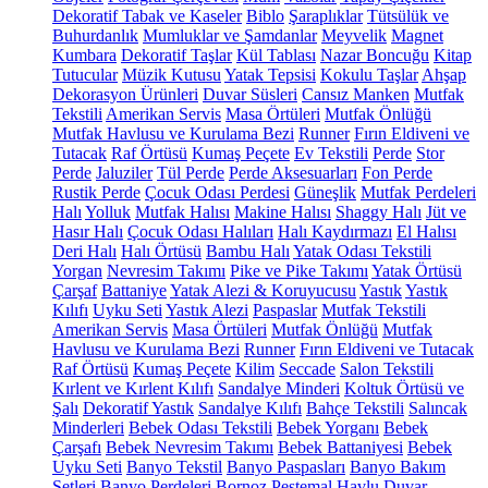
Dekoratif Tabak ve Kaseler
Biblo
Şaraplıklar
Tütsülük ve
Buhurdanlık
Mumluklar ve Şamdanlar
Meyvelik
Magnet
Kumbara
Dekoratif Taşlar
Kül Tablası
Nazar Boncuğu
Kitap
Tutucular
Müzik Kutusu
Yatak Tepsisi
Kokulu Taşlar
Ahşap
Dekorasyon Ürünleri
Duvar Süsleri
Cansız Manken
Mutfak
Tekstili
Amerikan Servis
Masa Örtüleri
Mutfak Önlüğü
Mutfak Havlusu ve Kurulama Bezi
Runner
Fırın Eldiveni ve
Tutacak
Raf Örtüsü
Kumaş Peçete
Ev Tekstili
Perde
Stor
Perde
Jaluziler
Tül Perde
Perde Aksesuarları
Fon Perde
Rustik Perde
Çocuk Odası Perdesi
Güneşlik
Mutfak Perdeleri
Halı
Yolluk
Mutfak Halısı
Makine Halısı
Shaggy Halı
Jüt ve
Hasır Halı
Çocuk Odası Halıları
Halı Kaydırmazı
El Halısı
Deri Halı
Halı Örtüsü
Bambu Halı
Yatak Odası Tekstili
Yorgan
Nevresim Takımı
Pike ve Pike Takımı
Yatak Örtüsü
Çarşaf
Battaniye
Yatak Alezi & Koruyucusu
Yastık
Yastık
Kılıfı
Uyku Seti
Yastık Alezi
Paspaslar
Mutfak Tekstili
Amerikan Servis
Masa Örtüleri
Mutfak Önlüğü
Mutfak
Havlusu ve Kurulama Bezi
Runner
Fırın Eldiveni ve Tutacak
Raf Örtüsü
Kumaş Peçete
Kilim
Seccade
Salon Tekstili
Kırlent ve Kırlent Kılıfı
Sandalye Minderi
Koltuk Örtüsü ve
Şalı
Dekoratif Yastık
Sandalye Kılıfı
Bahçe Tekstili
Salıncak
Minderleri
Bebek Odası Tekstili
Bebek Yorganı
Bebek
Çarşafı
Bebek Nevresim Takımı
Bebek Battaniyesi
Bebek
Uyku Seti
Banyo Tekstil
Banyo Paspasları
Banyo Bakım
Setleri
Banyo Perdeleri
Bornoz
Peştemal
Havlu
Duvar