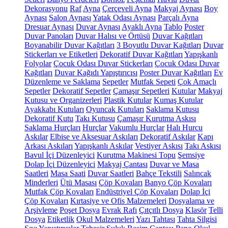
Dekorasyonu
Raf
Ayna
Çerçeveli Ayna
Makyaj Aynası
Boy
Aynası
Salon Aynası
Yatak Odası Aynası
Parçalı Ayna
Dresuar Aynası
Duvar Aynası
Ayaklı Ayna
Tablo
Poster
Duvar Panoları
Duvar Halısı ve Örtüsü
Duvar Kağıtları
Boyanabilir Duvar Kağıtları
3 Boyutlu Duvar Kağıtları
Duvar
Stickerları ve Etiketleri
Dekoratif Duvar Kağıtları
Yapışkanlı
Folyolar
Çocuk Odası Duvar Stickerları
Çocuk Odası Duvar
Kağıtları
Duvar Kağıdı Yapıştırıcısı
Poster Duvar Kağıtları
Ev
Düzenleme ve Saklama
Sepetler
Mutfak Sepeti
Çok Amaçlı
Sepetler
Dekoratif Sepetler
Çamaşır Sepetleri
Kutular
Makyaj
Kutusu ve Organizerleri
Plastik Kutular
Kumaş Kutular
Ayakkabı Kutuları
Oyuncak Kutuları
Saklama Kutusu
Dekoratif Kutu
Takı Kutusu
Çamaşır Kurutma Askısı
Saklama Hurçları
Hurçlar
Vakumlu Hurçlar
Halı Hurcu
Askılar
Elbise ve Aksesuar Askıları
Dekoratif Askılar
Kapı
Arkası Askıları
Yapışkanlı Askılar
Vestiyer Askısı
Takı Askısı
Bavul İçi Düzenleyici
Kurutma Makinesi Topu
Şemsiye
Dolap İçi Düzenleyici
Makyaj Çantası
Duvar ve Masa
Saatleri
Masa Saati
Duvar Saatleri
Bahçe Tekstili
Salıncak
Minderleri
Ütü Masası
Çöp Kovaları
Banyo Çöp Kovaları
Mutfak Çöp Kovaları
Endüstriyel Çöp Kovaları
Dolap İçi
Çöp Kovaları
Kırtasiye ve Ofis Malzemeleri
Dosyalama ve
Arşivleme
Poşet Dosya
Evrak Rafı
Çıtçıtlı Dosya
Klasör
Telli
Dosya
Etiketlik
Okul Malzemeleri
Yazı Tahtası
Tahta Silgisi