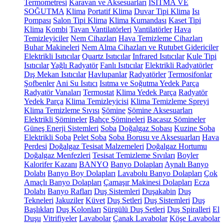
Termometresi
Karavan ve Aksesuarları
ISITMA VE
SOĞUTMA
Klima
Portatif Klima
Duvar Tipi Klima
Isı
Pompası
Salon Tipi Klima
Klima Kumandası
Kaset Tipi
Klima
Kombi
Tavan Vantilatörleri
Vantilatörler
Hava
Temizleyiciler
Nem Cihazları
Hava Temizleme Cihazları
Buhar Makineleri
Nem Alma Cihazları ve Rutubet Gidericiler
Elektrikli Isıtıcılar
Quartz Isıtıcılar
Infrared Isıtıcılar
Kule Tipi
Isıtıcılar
Yağlı Radyatör
Fanlı Isıtıcılar
Elektrikli Radyatörler
Dış Mekan Isıtıcılar
Havlupanlar
Radyatörler
Termosifonlar
Şofbenler
Ani Su Isıtıcı
Isıtma ve Soğutma Yedek Parça
Radyatör Vanaları
Termostat
Klima Yedek Parça
Radyatör
Yedek Parça
Klima Temizleyicisi
Klima Temizleme Spreyi
Klima Temizleme Sıvısı
Şömine
Şömine Aksesuarları
Elektrikli Şömineler
Bahçe Şömineleri
Bacasız Şömineler
Güneş Enerji Sistemleri
Soba
Doğalgaz Sobası
Kuzine Soba
Elektrikli Soba
Pelet Soba
Soba Borusu ve Aksesuarları
Hava
Perdesi
Doğalgaz Tesisat Malzemeleri
Doğalgaz Hortumu
Doğalgaz Menfezleri
Tesisat Temizleme Sıvıları
Boyler
Kalorifer Kazanı
BANYO
Banyo Dolapları
Aynalı Banyo
Dolabı
Banyo Boy Dolapları
Lavabolu Banyo Dolapları
Çok
Amaçlı Banyo Dolapları
Çamaşır Makinesi Dolapları
Ecza
Dolabı
Banyo Rafları
Duş Sistemleri
Duşakabin
Duş
Tekneleri
Jakuziler
Küvet
Duş Setleri
Duş Sistemleri
Duş
Başlıkları
Duş Kolonları
Sürgülü Duş Setleri
Duş Spiralleri
El
Duşu
Vitrifiyeler
Lavabolar
Çanak Lavabolar
Köşe Lavabolar