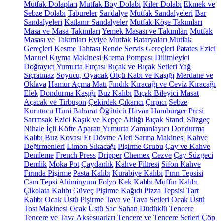
Mutfak Dolapları
Mutfak Boy Dolabı
Kiler Dolabı
Ekmek ve
Sebze Dolabı
Tabureler
Sandalye
Mutfak Sandalyeleri
Bar
Sandalyeleri
Katlanır Sandalyeler
Mutfak Köşe Takımları
Masa ve Masa Takımları
Yemek Masası ve Takımları
Mutfak
Masası ve Takımları
Eviye
Mutfak Bataryaları
Mutfak
Gereçleri
Kesme Tahtası
Rende
Servis Gereçleri
Patates Ezici
Manuel Kıyma Makinesi
Krema Pompası
Dilimleyici
Doğrayıcı
Yumurta Fırçası
Bıçak ve Bıçak Setleri
Yağ
Sıçratmaz
Soyucu, Oyacak
Ölçü Kabı ve Kaşığı
Merdane ve
Oklava
Hamur Açma Matı
Fındık Kıracağı ve Ceviz Kıracağı
Elek
Dondurma Kaşığı
Buz Kalıbı
Bıçak Bileyici Masat
Açacak ve Tirbuşon
Çekirdek Çıkarıcı
Çırpıcı
Sebze
Kurutucu
Huni
Baharat Öğütücü
Havan
Hamburger Presi
Sarımsak Ezici
Kaşık ve Kepçe Altlığı
Bıçak Standı
Süzgeç
Nihale
İçli Köfte Aparatı
Yumurta Zamanlayıcı
Dondurma
Kalıbı
Buz Kovası
Et Dövme Aleti
Sarma Makinesi
Kahve
Değirmenleri
Limon Sıkacağı
Pişirme Grubu
Çay ve Kahve
Demleme
French Press
Dripper
Chemex
Cezve
Çay Süzgeci
Demlik
Moka Pot
Çaydanlık
Kahve Filtresi
Sifon Kahve
Fırında Pişirme
Pasta Kalıbı
Kurabiye Kalıbı
Fırın Tepsisi
Cam Tepsi
Alüminyum Folyo
Kek Kalıbı
Muffin Kalıbı
Çikolata Kalıbı
Güveç
Pişirme Kağıdı
Pizza Tepsisi
Tart
Kalıbı
Ocak Üstü Pişirme
Tava ve Tava Setleri
Ocak Üstü
Tost Makinesi
Ocak Üstü Sac
Sahan
Düdüklü Tencere
Tencere ve Tava Aksesuarları
Tencere ve Tencere Setleri
Çöp