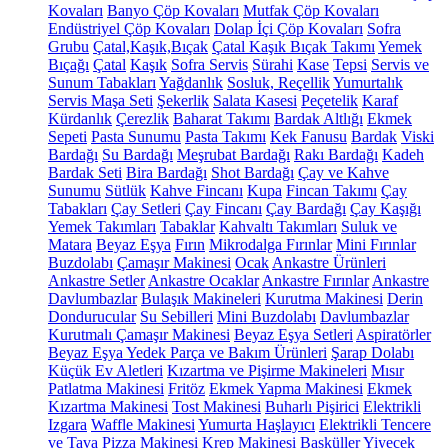
Kovaları
Banyo Çöp Kovaları
Mutfak Çöp Kovaları
Endüstriyel Çöp Kovaları
Dolap İçi Çöp Kovaları
Sofra
Grubu
Çatal,Kaşık,Bıçak
Çatal Kaşık Bıçak Takımı
Yemek
Bıçağı
Çatal
Kaşık
Sofra Servis
Sürahi
Kase
Tepsi
Servis ve
Sunum Tabakları
Yağdanlık
Sosluk, Reçellik
Yumurtalık
Servis Maşa Seti
Şekerlik
Salata Kasesi
Peçetelik
Karaf
Kürdanlık
Çerezlik
Baharat Takımı
Bardak Altlığı
Ekmek
Sepeti
Pasta Sunumu
Pasta Takımı
Kek Fanusu
Bardak
Viski
Bardağı
Su Bardağı
Meşrubat Bardağı
Rakı Bardağı
Kadeh
Bardak Seti
Bira Bardağı
Shot Bardağı
Çay ve Kahve
Sunumu
Sütlük
Kahve Fincanı
Kupa
Fincan Takımı
Çay
Tabakları
Çay Setleri
Çay Fincanı
Çay Bardağı
Çay Kaşığı
Yemek Takımları
Tabaklar
Kahvaltı Takımları
Suluk ve
Matara
Beyaz Eşya
Fırın
Mikrodalga Fırınlar
Mini Fırınlar
Buzdolabı
Çamaşır Makinesi
Ocak
Ankastre Ürünleri
Ankastre Setler
Ankastre Ocaklar
Ankastre Fırınlar
Ankastre
Davlumbazlar
Bulaşık Makineleri
Kurutma Makinesi
Derin
Dondurucular
Su Sebilleri
Mini Buzdolabı
Davlumbazlar
Kurutmalı Çamaşır Makinesi
Beyaz Eşya Setleri
Aspiratörler
Beyaz Eşya Yedek Parça ve Bakım Ürünleri
Şarap Dolabı
Küçük Ev Aletleri
Kızartma ve Pişirme Makineleri
Mısır
Patlatma Makinesi
Fritöz
Ekmek Yapma Makinesi
Ekmek
Kızartma Makinesi
Tost Makinesi
Buharlı Pişirici
Elektrikli
Izgara
Waffle Makinesi
Yumurta Haşlayıcı
Elektrikli Tencere
ve Tava
Pizza Makinesi
Krep Makinesi
Basküller
Yiyecek