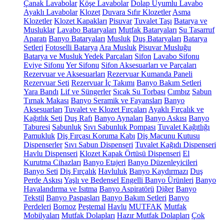
Çanak Lavabolar
Köşe Lavabolar
Dolap Uyumlu Lavabo
Ayaklı Lavabolar
Klozet
Duvara Sıfır Klozetler
Asma
Klozetler
Klozet Kapakları
Pisuvar
Tuvalet Taşı
Batarya ve
Musluklar
Lavabo Bataryaları
Mutfak Bataryaları
Su Tasarruf
Aparatı
Banyo Bataryaları
Musluk
Duş Bataryaları
Batarya
Setleri
Fotoselli Batarya
Ara Musluk
Pisuvar Musluğu
Batarya ve Musluk Yedek Parçaları
Sifon
Lavabo Sifonu
Eviye Sifonu
Yer Sifonu
Sifon Aksesuarları ve Parçaları
Rezervuar ve Aksesuarları
Rezervuar Kumanda Paneli
Rezervuar Seti
Rezervuar İç Takımı
Banyo Bakım Setleri
Yara Bandı
Lif ve Süngerler
Sıcak Su Torbası
Cımbız
Sabun
Tırnak Makası
Banyo Seramik ve Fayansları
Banyo
Aksesuarları
Tuvalet ve Klozet Fırçaları
Ayaklı Fırçalık ve
Kağıtlık Seti
Duş Rafı
Banyo Aynaları
Banyo Askısı
Banyo
Taburesi
Sabunluk
Sıvı Sabunluk Pompası
Tuvalet Kağıtlığı
Pamukluk
Diş Fırçası Koruma Kabı
Diş Macunu Kutusu
Dispenserler
Sıvı Sabun Dispenseri
Tuvalet Kağıdı Dispenseri
Havlu Dispenseri
Klozet Kapak Örtüsü Dispenseri
El
Kurutma Cihazları
Banyo Etajeri
Banyo Düzenleyicileri
Banyo Seti
Diş Fırçalık
Havluluk
Banyo Kaydırmazı
Duş
Perde Askısı
Yaşlı ve Bedensel Engelli Banyo Ürünleri
Banyo
Havalandırma ve Isıtma
Banyo Aspiratörü
Diğer
Banyo
Tekstil
Banyo Paspasları
Banyo Bakım Setleri
Banyo
Perdeleri
Bornoz
Peştemal
Havlu
MUTFAK
Mutfak
Mobilyaları
Mutfak Dolapları
Hazır Mutfak Dolapları
Çok