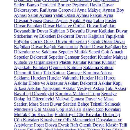
Setleri
Banyo Perdeleri
Bornoz
Peştemal
Havlu
Duvar
Dekorasyonu
Raf
Ayna
Çerçeveli Ayna
Makyaj Aynası
Boy
Aynası
Salon Aynası
Yatak Odası Aynası
Parçalı Ayna
Dresuar Aynası
Duvar Aynası
Ayaklı Ayna
Tablo
Poster
Duvar Panoları
Duvar Halısı ve Örtüsü
Duvar Kağıtları
Boyanabilir Duvar Kağıtları
3 Boyutlu Duvar Kağıtları
Duvar
Stickerları ve Etiketleri
Dekoratif Duvar Kağıtları
Yapışkanlı
Folyolar
Çocuk Odası Duvar Stickerları
Çocuk Odası Duvar
Kağıtları
Duvar Kağıdı Yapıştırıcısı
Poster Duvar Kağıtları
Ev
Düzenleme ve Saklama
Sepetler
Mutfak Sepeti
Çok Amaçlı
Sepetler
Dekoratif Sepetler
Çamaşır Sepetleri
Kutular
Makyaj
Kutusu ve Organizerleri
Plastik Kutular
Kumaş Kutular
Ayakkabı Kutuları
Oyuncak Kutuları
Saklama Kutusu
Dekoratif Kutu
Takı Kutusu
Çamaşır Kurutma Askısı
Saklama Hurçları
Hurçlar
Vakumlu Hurçlar
Halı Hurcu
Askılar
Elbise ve Aksesuar Askıları
Dekoratif Askılar
Kapı
Arkası Askıları
Yapışkanlı Askılar
Vestiyer Askısı
Takı Askısı
Bavul İçi Düzenleyici
Kurutma Makinesi Topu
Şemsiye
Dolap İçi Düzenleyici
Makyaj Çantası
Duvar ve Masa
Saatleri
Masa Saati
Duvar Saatleri
Bahçe Tekstili
Salıncak
Minderleri
Ütü Masası
Çöp Kovaları
Banyo Çöp Kovaları
Mutfak Çöp Kovaları
Endüstriyel Çöp Kovaları
Dolap İçi
Çöp Kovaları
Kırtasiye ve Ofis Malzemeleri
Dosyalama ve
Arşivleme
Poşet Dosya
Evrak Rafı
Çıtçıtlı Dosya
Klasör
Telli