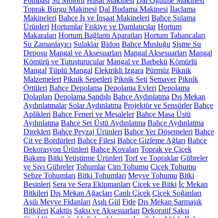
Pompası
Su Motoru
Hasat Makinesi
Dal Öğütme Makinesi
Toprak Burgu Makinesi
Dal Budama Makinesi
İlaçlama
Makineleri
Bahçe İş ve İnşaat Makineleri
Bahçe Sulama
Ürünleri
Hortumlar
Fıskiye ve Damlatıcılar
Hortum
Makaraları
Hortum Bağlantı Aparatları
Hortum Tabancaları
Su Zamanlayıcı
Sulaklar
Bidon
Bahçe Musluğu
Şişme Su
Deposu
Mangal ve Aksesuarları
Mangal Aksesuarları
Mangal
Kömürü ve Tutuşturucular
Mangal ve Barbekü
Kömürlü
Mangal
Tüplü Mangal
Elektrikli Izgara
Pürmüz
Piknik
Malzemeleri
Piknik Sepetleri
Piknik Seti
Semaver
Piknik
Örtüleri
Bahçe Depolama
Depolama Evleri
Depolama
Dolapları
Depolama Sandığı
Bahçe Aydınlatma
Dış Mekan
Aydınlatmalar
Solar Aydınlatma
Projektör ve Sensörler
Bahçe
Aplikleri
Bahçe Feneri ve Meşaleler
Bahçe Masa Üstü
Aydınlatma
Bahçe Set Üstü Aydınlatma
Bahçe Aydınlatma
Direkleri
Bahçe Peyzaj Ürünleri
Bahçe Yer Döşemeleri
Bahçe
Çit ve Bordürleri
Bahçe Filesi
Bahçe Gizleme Ağları
Bahçe
Dekorasyon Ürünleri
Bahçe Kovaları
Toprak ve Çiçek
Bakımı
Bitki Yetiştirme Ürünleri
Torf ve Topraklar
Gübreler
ve Sıvı Gübreler
Tohumlar
Çim Tohumu
Çiçek Tohumu
Sebze Tohumları
Bitki Tohumları
Meyve Tohumu
Bitki
Besinleri
Sera ve Sera Ekipmanları
Çiçek ve Bitki
İç Mekan
Bitkileri
Dış Mekan Ağaçları
Canlı Çiçek
Çiçek Soğanları
Aşılı Meyve Fidanları
Aşılı Gül
Fide
Dış Mekan Sarmaşık
Bitkileri
Kaktüs
Saksı ve Aksesuarları
Dekoratif Saksı