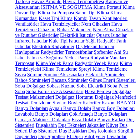
Trafosu
Havuz Ampulü
Havuz Termometresi
Karavan ve
Aksesuarları
ISITMA VE SOĞUTMA
Klima
Portatif Klima
Duvar Tipi Klima
Isı Pompası
Salon Tipi Klima
Klima
Kumandası
Kaset Tipi Klima
Kombi
Tavan Vantilatörleri
Vantilatörler
Hava Temizleyiciler
Nem Cihazları
Hava
Temizleme Cihazları
Buhar Makineleri
Nem Alma Cihazları
ve Rutubet Gidericiler
Elektrikli Isıtıcılar
Quartz Isıtıcılar
Infrared Isıtıcılar
Kule Tipi Isıtıcılar
Yağlı Radyatör
Fanlı
Isıtıcılar
Elektrikli Radyatörler
Dış Mekan Isıtıcılar
Havlupanlar
Radyatörler
Termosifonlar
Şofbenler
Ani Su
Isıtıcı
Isıtma ve Soğutma Yedek Parça
Radyatör Vanaları
Termostat
Klima Yedek Parça
Radyatör Yedek Parça
Klima
Temizleyicisi
Klima Temizleme Spreyi
Klima Temizleme
Sıvısı
Şömine
Şömine Aksesuarları
Elektrikli Şömineler
Bahçe Şömineleri
Bacasız Şömineler
Güneş Enerji Sistemleri
Soba
Doğalgaz Sobası
Kuzine Soba
Elektrikli Soba
Pelet
Soba
Soba Borusu ve Aksesuarları
Hava Perdesi
Doğalgaz
Tesisat Malzemeleri
Doğalgaz Hortumu
Doğalgaz Menfezleri
Tesisat Temizleme Sıvıları
Boyler
Kalorifer Kazanı
BANYO
Banyo Dolapları
Aynalı Banyo Dolabı
Banyo Boy Dolapları
Lavabolu Banyo Dolapları
Çok Amaçlı Banyo Dolapları
Çamaşır Makinesi Dolapları
Ecza Dolabı
Banyo Rafları
Duş
Sistemleri
Duşakabin
Duş Tekneleri
Jakuziler
Küvet
Duş
Setleri
Duş Sistemleri
Duş Başlıkları
Duş Kolonları
Sürgülü
Duş Setleri
Duş Spiralleri
El Duşu
Vitrifiyeler
Lavabolar