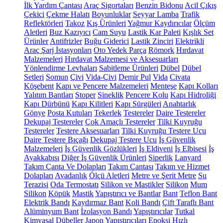
İlk Yardım Çantası
Araç Sigortaları
Benzin Bidonu
Acil Çıkış
Çekici
Çekme Halatı
Boyunluklar
Seyyar Lamba
Trafik
Reflektörleri
Takoz
Kış Ürünleri
Yağmur Kaydırıcılar
Ölçüm
Aletleri
Buz Kazıyıcı
Cam Suyu
Lastik Kar Paleti
Kışlık Set
Ürünler
Antifrizler
Buğu Giderici
Lastik Zinciri
Elektrikli
Araç Şarj İstasyonları
Oto Yedek Parça
Römork
Hırdavat
Malzemeleri
Hırdavat Malzemesi ve Aksesuarları
Yönlendirme Levhaları
Sabitleme Ürünleri
Dübel
Dübel
Setleri
Somun
Çivi
Vida-Çivi
Demir Pul
Vida
Civata
Köşebent
Kapı ve Pencere Malzemeleri
Menteşe
Kapı Kolları
Yalıtım Bantları
Stoper
Sineklik
Pencere Kolu
Kapı Hidroliği
Kapı Dürbünü
Kapı Kilitleri
Kapı Sürgüleri
Anahtarlık
Gönye
Posta Kutuları
Tekerlek
Testereler
Daire Testereler
Dekupaj Testereler
Çok Amaçlı Testereler
Tilki Kuyruğu
Testereler
Testere Aksesuarları
Tilki Kuyruğu Testere Ucu
Daire Testere Bıçağı
Dekupaj Testere Ucu
İş Güvenlik
Malzemeleri
İş Güvenlik Gözlükleri
İş Eldiveni
İş Elbisesi
İş
Ayakkabısı
Diğer İş Güvenlik Ürünleri
Siperlik
Lanyard
Takım Çanta Ve Dolapları
Takım Çantası
Takım ve Hizmet
Dolapları
Avadanlık
Ölçü Aletleri
Metre ve Şerit Metre
Su
Terazisi
Oda Termostatı
Silikon ve Mastikler
Silikon
Mum
Silikon
Köpük
Mastik
Yapıştırıcı ve Bantlar
Bant
Teflon Bant
Elektrik Bandı
Kaydırmaz Bant
Koli Bandı
Çift Taraflı Bant
Alüminyum Bant
İzolasyon Bandı
Yapıştırıcılar
Tutkal
Kimyasal Dübeller
Japon Yapıştırıcıları
Epoksi
Hızlı