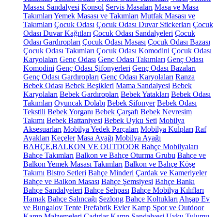
Masası Sandalyesi
Konsol
Servis Masaları
Masa ve Masa
Takımları
Yemek Masası ve Takımları
Mutfak Masası ve
Takımları
Çocuk Odası
Çocuk Odası Duvar Stickerları
Çocuk
Odası Duvar Kağıtları
Çocuk Odası Sandalyeleri
Çocuk
Odası Gardıropları
Çocuk Odası Masası
Çocuk Odası Bazası
Çocuk Odası Takımları
Çocuk Odası Komodini
Çocuk Odası
Karyolaları
Genç Odası
Genç Odası Takımları
Genç Odası
Komodini
Genç Odası Şifonyerleri
Genç Odası Bazaları
Genç Odası Gardıropları
Genç Odası Karyolaları
Ranza
Bebek Odası
Bebek Beşikleri
Mama Sandalyesi
Bebek
Karyolaları
Bebek Gardıropları
Bebek Yatakları
Bebek Odası
Takımları
Oyuncak Dolabı
Bebek Şifonyer
Bebek Odası
Tekstili
Bebek Yorganı
Bebek Çarşafı
Bebek Nevresim
Takımı
Bebek Battaniyesi
Bebek Uyku Seti
Mobilya
Aksesuarları
Mobilya Yedek Parçaları
Mobilya Kulpları
Raf
Ayakları
Keçeler
Masa Ayağı
Mobilya Ayağı
BAHÇE,BALKON VE OUTDOOR
Bahçe Mobilyaları
Bahçe Takımları
Balkon ve Bahçe Oturma Grubu
Bahçe ve
Balkon Yemek Masası Takımları
Balkon ve Bahçe Köşe
Takımı
Bistro Setleri
Bahçe Minderi
Çardak ve Kameriyeler
Bahçe ve Balkon Masası
Bahçe Şemsiyesi
Bahçe Bankı
Bahçe Sandalyeleri
Bahçe Sehpası
Bahçe Mobilya Kılıfları
Hamak
Bahçe Salıncağı
Şezlong
Bahçe Koltukları
Ahşap Ev
ve Bungalov
Tente
Prefabrik Evler
Kamp Spor ve Outdoor
Kamp Malzemeleri
Çadırlar
Kamp Sandalyesi
Uyku Tulumu