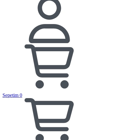
Sepetim
0