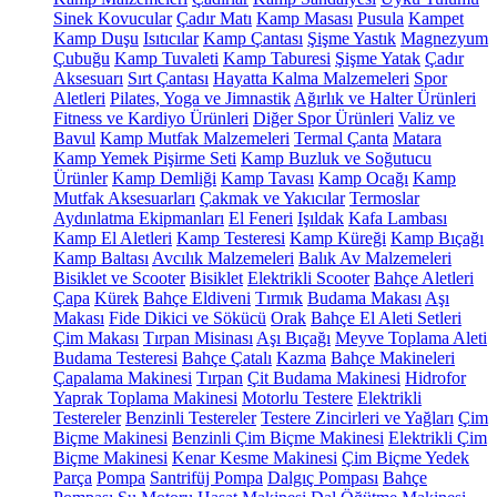
Sinek Kovucular
Çadır Matı
Kamp Masası
Pusula
Kampet
Kamp Duşu
Isıtıcılar
Kamp Çantası
Şişme Yastık
Magnezyum
Çubuğu
Kamp Tuvaleti
Kamp Taburesi
Şişme Yatak
Çadır
Aksesuarı
Sırt Çantası
Hayatta Kalma Malzemeleri
Spor
Aletleri
Pilates, Yoga ve Jimnastik
Ağırlık ve Halter Ürünleri
Fitness ve Kardiyo Ürünleri
Diğer Spor Ürünleri
Valiz ve
Bavul
Kamp Mutfak Malzemeleri
Termal Çanta
Matara
Kamp Yemek Pişirme Seti
Kamp Buzluk ve Soğutucu
Ürünler
Kamp Demliği
Kamp Tavası
Kamp Ocağı
Kamp
Mutfak Aksesuarları
Çakmak ve Yakıcılar
Termoslar
Aydınlatma Ekipmanları
El Feneri
Işıldak
Kafa Lambası
Kamp El Aletleri
Kamp Testeresi
Kamp Küreği
Kamp Bıçağı
Kamp Baltası
Avcılık Malzemeleri
Balık Av Malzemeleri
Bisiklet ve Scooter
Bisiklet
Elektrikli Scooter
Bahçe Aletleri
Çapa
Kürek
Bahçe Eldiveni
Tırmık
Budama Makası
Aşı
Makası
Fide Dikici ve Sökücü
Orak
Bahçe El Aleti Setleri
Çim Makası
Tırpan Misinası
Aşı Bıçağı
Meyve Toplama Aleti
Budama Testeresi
Bahçe Çatalı
Kazma
Bahçe Makineleri
Çapalama Makinesi
Tırpan
Çit Budama Makinesi
Hidrofor
Yaprak Toplama Makinesi
Motorlu Testere
Elektrikli
Testereler
Benzinli Testereler
Testere Zincirleri ve Yağları
Çim
Biçme Makinesi
Benzinli Çim Biçme Makinesi
Elektrikli Çim
Biçme Makinesi
Kenar Kesme Makinesi
Çim Biçme Yedek
Parça
Pompa
Santrifüj Pompa
Dalgıç Pompası
Bahçe