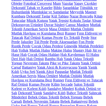
Objeler
Fotoğraf Çerçevesi
Mum
Vazolar
Yapay Çiçekler
Dekoratif Tabak ve Kaseler
Biblo
Şaraplıklar
Tütsülük ve
Buhurdanlık
Mumluklar ve Şamdanlar
Meyvelik
Magnet
Kumbara
Dekoratif Taşlar
Kül Tablası
Nazar Boncuğu
Kitap
Tutucular
Müzik Kutusu
Yatak Tepsisi
Kokulu Taşlar
Ahşap
Dekorasyon Ürünleri
Duvar Süsleri
Cansız Manken
Mutfak
Tekstili
Amerikan Servis
Masa Örtüleri
Mutfak Önlüğü
Mutfak Havlusu ve Kurulama Bezi
Runner
Fırın Eldiveni ve
Tutacak
Raf Örtüsü
Kumaş Peçete
Ev Tekstili
Perde
Stor
Perde
Jaluziler
Tül Perde
Perde Aksesuarları
Fon Perde
Rustik Perde
Çocuk Odası Perdesi
Güneşlik
Mutfak Perdeleri
Halı
Yolluk
Mutfak Halısı
Makine Halısı
Shaggy Halı
Jüt ve
Hasır Halı
Çocuk Odası Halıları
Halı Kaydırmazı
El Halısı
Deri Halı
Halı Örtüsü
Bambu Halı
Yatak Odası Tekstili
Yorgan
Nevresim Takımı
Pike ve Pike Takımı
Yatak Örtüsü
Çarşaf
Battaniye
Yatak Alezi & Koruyucusu
Yastık
Yastık
Kılıfı
Uyku Seti
Yastık Alezi
Paspaslar
Mutfak Tekstili
Amerikan Servis
Masa Örtüleri
Mutfak Önlüğü
Mutfak
Havlusu ve Kurulama Bezi
Runner
Fırın Eldiveni ve Tutacak
Raf Örtüsü
Kumaş Peçete
Kilim
Seccade
Salon Tekstili
Kırlent ve Kırlent Kılıfı
Sandalye Minderi
Koltuk Örtüsü ve
Şalı
Dekoratif Yastık
Sandalye Kılıfı
Bahçe Tekstili
Salıncak
Minderleri
Bebek Odası Tekstili
Bebek Yorganı
Bebek
Çarşafı
Bebek Nevresim Takımı
Bebek Battaniyesi
Bebek
Uyku Seti
Banyo Tekstil
Banyo Paspasları
Banyo Bakım