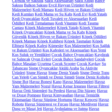
Çiçeklik ve Saksılık
Saksı Aksesuarları
Saksı Altlığı
Bahçe
Saksısı
Balkon Saksısı
Evcil Hayvan Ürünleri
Kedi
Malzemeleri
Kedi Maması
Kedi Hijyen ve Bakım Ürünleri
Kedi Kumları
Kedi Mama ve Su Kabı
Kedi Evi
Kedi Yatağı
Kedi Oyuncakları
Kedi Tuvaleti ve Aksesuarları
Kedi
Ödülleri
Kedi Tırmalaması
Kedi Vitamini
Kedi Taşıma
Çantası
Köpek Malzemeleri
Köpek Yatağı
Köpek Vitamini
Köpek Oyuncakları
Köpek Mama ve Su Kabı
Köpek
Güvenlik
Köpek Hijyen ve Bakım Ürünleri
Köpek Ödülleri
Köpek Maması
Köpek Kulübesi
Köpek Tasmaları
Köpek
Elbisesi
Köpek Kafesi
Kümesler
Kuş Malzemeleri
Kuş Sağlık
ve Bakım Ürünleri
Kuş Kafesleri ve Aksesuarları
Kuş Yemi
Kuş Suluk ve Yemlikleri
Çocuk Bahçe Oyuncakları
Kaydırak
ve Salıncak
Oyun Evleri
Çocuk Bahçe Sandalyeleri
Çocuk
Bahçe Masaları
Uçurtma
Çocuk Scooter
Çocuk Kaykay
Su
Tabancası
Şişme Oyuncaklar
Akülü Araba
Su Aktivite
Ürünleri
Şişme Havuz
Şişme Deniz Yatağı
Şişme Deniz Topu
Can Yeleği
Can Simidi ve Deniz Simidi
Şişme Deniz Kolluğu
Şişme Bot
Havuz Bonesi
Kano
Havuz Malzemeleri
Havuz
Yapı Malzemeleri
Nozul
Havuz Kenar Izgarası
Havuz Filtresi
Havuz Örtü Sistemleri
Su Perdesi
Havuz Dip Süzgeç
Havuz
ve Dozaj Pompası
Havuz Kimyasalları
Havuz Temizlik
Ekipmanları
Havuz Süpürge Hortumu
Havuz Kepçesi
Havuz
Robotu
Havuz Süpürgesi ve Fırçası
Havuz Merdiveni
Havuz
Duşu ve Masaj Jeti
Havuz Aydınlatma ve Isıtma
Havuz