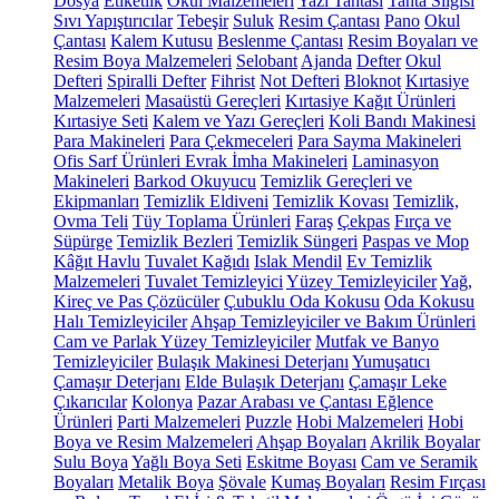
Dosya
Etiketlik
Okul Malzemeleri
Yazı Tahtası
Tahta Silgisi
Sıvı Yapıştırıcılar
Tebeşir
Suluk
Resim Çantası
Pano
Okul
Çantası
Kalem Kutusu
Beslenme Çantası
Resim Boyaları ve
Resim Boya Malzemeleri
Selobant
Ajanda
Defter
Okul
Defteri
Spiralli Defter
Fihrist
Not Defteri
Bloknot
Kırtasiye
Malzemeleri
Masaüstü Gereçleri
Kırtasiye Kağıt Ürünleri
Kırtasiye Seti
Kalem ve Yazı Gereçleri
Koli Bandı Makinesi
Para Makineleri
Para Çekmeceleri
Para Sayma Makineleri
Ofis Sarf Ürünleri
Evrak İmha Makineleri
Laminasyon
Makineleri
Barkod Okuyucu
Temizlik Gereçleri ve
Ekipmanları
Temizlik Eldiveni
Temizlik Kovası
Temizlik,
Ovma Teli
Tüy Toplama Ürünleri
Faraş
Çekpas
Fırça ve
Süpürge
Temizlik Bezleri
Temizlik Süngeri
Paspas ve Mop
Kâğıt Havlu
Tuvalet Kağıdı
Islak Mendil
Ev Temizlik
Malzemeleri
Tuvalet Temizleyici
Yüzey Temizleyiciler
Yağ,
Kireç ve Pas Çözücüler
Çubuklu Oda Kokusu
Oda Kokusu
Halı Temizleyiciler
Ahşap Temizleyiciler ve Bakım Ürünleri
Cam ve Parlak Yüzey Temizleyiciler
Mutfak ve Banyo
Temizleyiciler
Bulaşık Makinesi Deterjanı
Yumuşatıcı
Çamaşır Deterjanı
Elde Bulaşık Deterjanı
Çamaşır Leke
Çıkarıcılar
Kolonya
Pazar Arabası ve Çantası
Eğlence
Ürünleri
Parti Malzemeleri
Puzzle
Hobi Malzemeleri
Hobi
Boya ve Resim Malzemeleri
Ahşap Boyaları
Akrilik Boyalar
Sulu Boya
Yağlı Boya Seti
Eskitme Boyası
Cam ve Seramik
Boyaları
Metalik Boya
Şövale
Kumaş Boyaları
Resim Fırçası