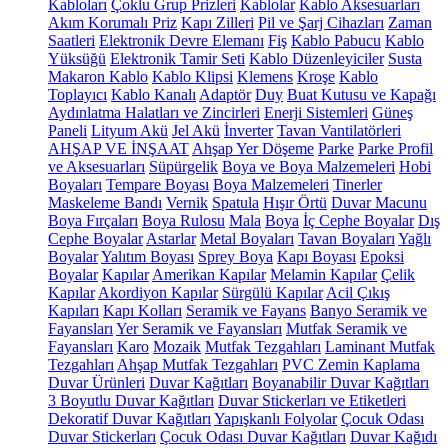
Kabloları
Çoklu Grup Prizleri
Kablolar
Kablo Aksesuarları
Akım Korumalı Priz
Kapı Zilleri
Pil ve Şarj Cihazları
Zaman
Saatleri
Elektronik Devre Elemanı
Fiş
Kablo Pabucu
Kablo
Yüksüğü
Elektronik Tamir Seti
Kablo Düzenleyiciler
Susta
Makaron Kablo
Kablo Klipsi
Klemens
Kroşe
Kablo
Toplayıcı
Kablo Kanalı
Adaptör
Duy
Buat Kutusu ve Kapağı
Aydınlatma Halatları ve Zincirleri
Enerji Sistemleri
Güneş
Paneli
Lityum Akü
Jel Akü
İnverter
Tavan Vantilatörleri
AHŞAP VE İNŞAAT
Ahşap Yer Döşeme
Parke
Parke Profil
ve Aksesuarları
Süpürgelik
Boya ve Boya Malzemeleri
Hobi
Boyaları
Tempare Boyası
Boya Malzemeleri
Tinerler
Maskeleme Bandı
Vernik
Spatula
Hışır Örtü
Duvar Macunu
Boya Fırçaları
Boya Rulosu
Mala
Boya
İç Cephe Boyalar
Dış
Cephe Boyalar
Astarlar
Metal Boyaları
Tavan Boyaları
Yağlı
Boyalar
Yalıtım Boyası
Sprey Boya
Kapı Boyası
Epoksi
Boyalar
Kapılar
Amerikan Kapılar
Melamin Kapılar
Çelik
Kapılar
Akordiyon Kapılar
Sürgülü Kapılar
Acil Çıkış
Kapıları
Kapı Kolları
Seramik ve Fayans
Banyo Seramik ve
Fayansları
Yer Seramik ve Fayansları
Mutfak Seramik ve
Fayansları
Karo
Mozaik
Mutfak Tezgahları
Laminant Mutfak
Tezgahları
Ahşap Mutfak Tezgahları
PVC Zemin Kaplama
Duvar Ürünleri
Duvar Kağıtları
Boyanabilir Duvar Kağıtları
3 Boyutlu Duvar Kağıtları
Duvar Stickerları ve Etiketleri
Dekoratif Duvar Kağıtları
Yapışkanlı Folyolar
Çocuk Odası
Duvar Stickerları
Çocuk Odası Duvar Kağıtları
Duvar Kağıdı