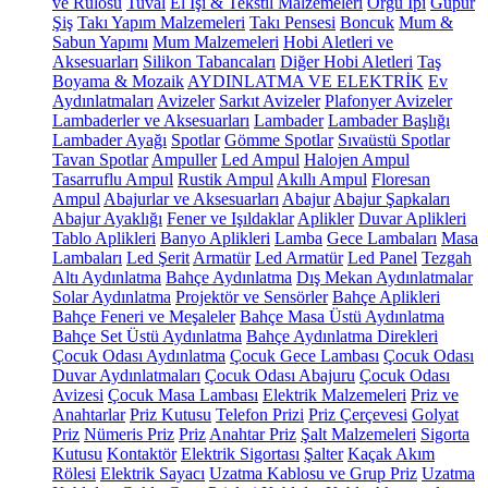
ve Rulosu
Tuval
El İşi & Tekstil Malzemeleri
Örgü İpi
Güpür
Şiş
Takı Yapım Malzemeleri
Takı Pensesi
Boncuk
Mum &
Sabun Yapımı
Mum Malzemeleri
Hobi Aletleri ve
Aksesuarları
Silikon Tabancaları
Diğer Hobi Aletleri
Taş
Boyama & Mozaik
AYDINLATMA VE ELEKTRİK
Ev
Aydınlatmaları
Avizeler
Sarkıt Avizeler
Plafonyer Avizeler
Lambaderler ve Aksesuarları
Lambader
Lambader Başlığı
Lambader Ayağı
Spotlar
Gömme Spotlar
Sıvaüstü Spotlar
Tavan Spotlar
Ampuller
Led Ampul
Halojen Ampul
Tasarruflu Ampul
Rustik Ampul
Akıllı Ampul
Floresan
Ampul
Abajurlar ve Aksesuarları
Abajur
Abajur Şapkaları
Abajur Ayaklığı
Fener ve Işıldaklar
Aplikler
Duvar Aplikleri
Tablo Aplikleri
Banyo Aplikleri
Lamba
Gece Lambaları
Masa
Lambaları
Led Şerit
Armatür
Led Armatür
Led Panel
Tezgah
Altı Aydınlatma
Bahçe Aydınlatma
Dış Mekan Aydınlatmalar
Solar Aydınlatma
Projektör ve Sensörler
Bahçe Aplikleri
Bahçe Feneri ve Meşaleler
Bahçe Masa Üstü Aydınlatma
Bahçe Set Üstü Aydınlatma
Bahçe Aydınlatma Direkleri
Çocuk Odası Aydınlatma
Çocuk Gece Lambası
Çocuk Odası
Duvar Aydınlatmaları
Çocuk Odası Abajuru
Çocuk Odası
Avizesi
Çocuk Masa Lambası
Elektrik Malzemeleri
Priz ve
Anahtarlar
Priz Kutusu
Telefon Prizi
Priz Çerçevesi
Golyat
Priz
Nümeris Priz
Priz
Anahtar Priz
Şalt Malzemeleri
Sigorta
Kutusu
Kontaktör
Elektrik Sigortası
Şalter
Kaçak Akım
Rölesi
Elektrik Sayacı
Uzatma Kablosu ve Grup Priz
Uzatma