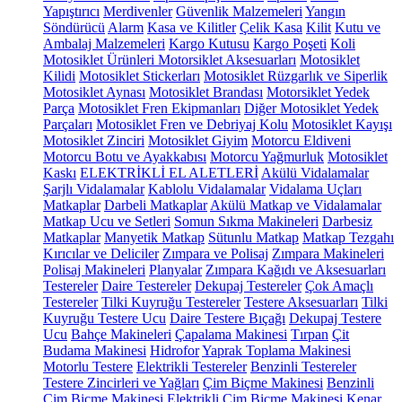
Yapıştırıcı
Merdivenler
Güvenlik Malzemeleri
Yangın
Söndürücü
Alarm
Kasa ve Kilitler
Çelik Kasa
Kilit
Kutu ve
Ambalaj Malzemeleri
Kargo Kutusu
Kargo Poşeti
Koli
Motosiklet Ürünleri
Motorsiklet Aksesuarları
Motosiklet
Kilidi
Motosiklet Stickerları
Motosiklet Rüzgarlık ve Siperlik
Motosiklet Aynası
Motosiklet Brandası
Motorsiklet Yedek
Parça
Motosiklet Fren Ekipmanları
Diğer Motosiklet Yedek
Parçaları
Motosiklet Fren ve Debriyaj Kolu
Motosiklet Kayışı
Motosiklet Zinciri
Motosiklet Giyim
Motorcu Eldiveni
Motorcu Botu ve Ayakkabısı
Motorcu Yağmurluk
Motosiklet
Kaskı
ELEKTRİKLİ EL ALETLERİ
Akülü Vidalamalar
Şarjlı Vidalamalar
Kablolu Vidalamalar
Vidalama Uçları
Matkaplar
Darbeli Matkaplar
Akülü Matkap ve Vidalamalar
Matkap Ucu ve Setleri
Somun Sıkma Makineleri
Darbesiz
Matkaplar
Manyetik Matkap
Sütunlu Matkap
Matkap Tezgahı
Kırıcılar ve Deliciler
Zımpara ve Polisaj
Zımpara Makineleri
Polisaj Makineleri
Planyalar
Zımpara Kağıdı ve Aksesuarları
Testereler
Daire Testereler
Dekupaj Testereler
Çok Amaçlı
Testereler
Tilki Kuyruğu Testereler
Testere Aksesuarları
Tilki
Kuyruğu Testere Ucu
Daire Testere Bıçağı
Dekupaj Testere
Ucu
Bahçe Makineleri
Çapalama Makinesi
Tırpan
Çit
Budama Makinesi
Hidrofor
Yaprak Toplama Makinesi
Motorlu Testere
Elektrikli Testereler
Benzinli Testereler
Testere Zincirleri ve Yağları
Çim Biçme Makinesi
Benzinli
Çim Biçme Makinesi
Elektrikli Çim Biçme Makinesi
Kenar