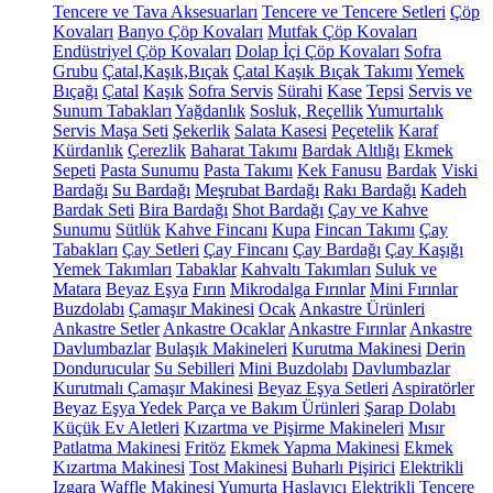
Tencere ve Tava Aksesuarları
Tencere ve Tencere Setleri
Çöp
Kovaları
Banyo Çöp Kovaları
Mutfak Çöp Kovaları
Endüstriyel Çöp Kovaları
Dolap İçi Çöp Kovaları
Sofra
Grubu
Çatal,Kaşık,Bıçak
Çatal Kaşık Bıçak Takımı
Yemek
Bıçağı
Çatal
Kaşık
Sofra Servis
Sürahi
Kase
Tepsi
Servis ve
Sunum Tabakları
Yağdanlık
Sosluk, Reçellik
Yumurtalık
Servis Maşa Seti
Şekerlik
Salata Kasesi
Peçetelik
Karaf
Kürdanlık
Çerezlik
Baharat Takımı
Bardak Altlığı
Ekmek
Sepeti
Pasta Sunumu
Pasta Takımı
Kek Fanusu
Bardak
Viski
Bardağı
Su Bardağı
Meşrubat Bardağı
Rakı Bardağı
Kadeh
Bardak Seti
Bira Bardağı
Shot Bardağı
Çay ve Kahve
Sunumu
Sütlük
Kahve Fincanı
Kupa
Fincan Takımı
Çay
Tabakları
Çay Setleri
Çay Fincanı
Çay Bardağı
Çay Kaşığı
Yemek Takımları
Tabaklar
Kahvaltı Takımları
Suluk ve
Matara
Beyaz Eşya
Fırın
Mikrodalga Fırınlar
Mini Fırınlar
Buzdolabı
Çamaşır Makinesi
Ocak
Ankastre Ürünleri
Ankastre Setler
Ankastre Ocaklar
Ankastre Fırınlar
Ankastre
Davlumbazlar
Bulaşık Makineleri
Kurutma Makinesi
Derin
Dondurucular
Su Sebilleri
Mini Buzdolabı
Davlumbazlar
Kurutmalı Çamaşır Makinesi
Beyaz Eşya Setleri
Aspiratörler
Beyaz Eşya Yedek Parça ve Bakım Ürünleri
Şarap Dolabı
Küçük Ev Aletleri
Kızartma ve Pişirme Makineleri
Mısır
Patlatma Makinesi
Fritöz
Ekmek Yapma Makinesi
Ekmek
Kızartma Makinesi
Tost Makinesi
Buharlı Pişirici
Elektrikli
Izgara
Waffle Makinesi
Yumurta Haşlayıcı
Elektrikli Tencere