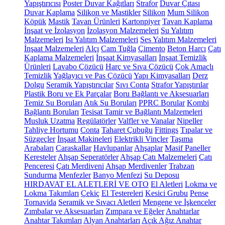
Yapıştırıcısı
Poster Duvar Kağıtları
Strafor
Duvar Çıtası
Duvar Kaplama
Silikon ve Mastikler
Silikon
Mum Silikon
Köpük
Mastik
Tavan Ürünleri
Kartonpiyer
Tavan Kaplama
İnşaat ve İzolasyon
İzolasyon Malzemeleri
Su Yalıtım
Malzemeleri
Isı Yalıtım Malzemeleri
Ses Yalıtım Malzemeleri
İnşaat Malzemeleri
Alçı
Cam Tuğla
Çimento
Beton Harcı
Çatı
Kaplama Malzemeleri
İnşaat Kimyasalları
İnşaat Temizlik
Ürünleri
Lavabo Çözücü
Harç ve Sıva Çözücü
Çok Amaçlı
Temizlik
Yağlayıcı ve Pas Çözücü
Yapı Kimyasalları
Derz
Dolgu
Seramik Yapıştırıcılar
Sıvı Conta
Strafor Yapıştırılar
Plastik Boru ve Ek Parçalar
Boru Bağlantı ve Aksesuarları
Temiz Su Boruları
Atık Su Boruları
PPRC Borular
Kombi
Bağlantı Boruları
Tesisat Tamir ve Bağlantı Malzemeleri
Musluk Uzatma
Regülatörler
Valfler ve Vanalar
Nipeller
Tahliye Hortumu
Conta
Taharet Çubuğu
Fittings
Tıpalar ve
Süzgeçler
İnşaat Makineleri
Elektrikli Vinçler
Taşıma
Arabaları
Caraskallar
Havlupanlar
Ahşaplar
Masif Paneller
Keresteler
Ahşap Seperatörler
Ahşap Çatı Malzemeleri
Çatı
Penceresi
Çatı Merdiveni
Ahşap Merdivenler
Trabzan
Sundurma
Menfezler
Banyo Menfezi
Su Deposu
HIRDAVAT EL ALETLERİ VE OTO
El Aletleri
Lokma ve
Lokma Takımları
Çekiç
El Testereleri
Kesici Grubu
Pense
Tornavida
Seramik ve Sıvacı Aletleri
Mengene ve İşkenceler
Zımbalar ve Aksesuarları
Zımpara ve Eğeler
Anahtarlar
Anahtar Takımları
Alyan Anahtarları
Açık Ağız Anahtar