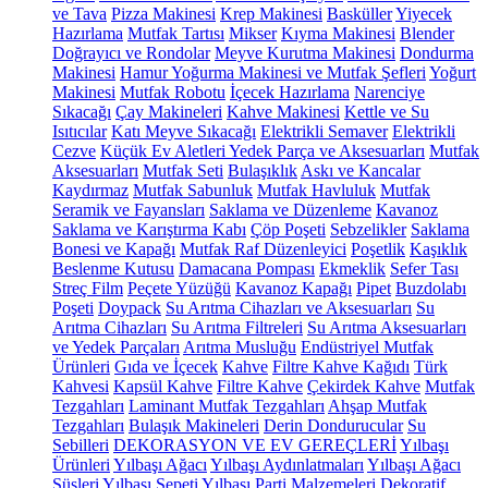
ve Tava
Pizza Makinesi
Krep Makinesi
Basküller
Yiyecek
Hazırlama
Mutfak Tartısı
Mikser
Kıyma Makinesi
Blender
Doğrayıcı ve Rondolar
Meyve Kurutma Makinesi
Dondurma
Makinesi
Hamur Yoğurma Makinesi ve Mutfak Şefleri
Yoğurt
Makinesi
Mutfak Robotu
İçecek Hazırlama
Narenciye
Sıkacağı
Çay Makineleri
Kahve Makinesi
Kettle ve Su
Isıtıcılar
Katı Meyve Sıkacağı
Elektrikli Semaver
Elektrikli
Cezve
Küçük Ev Aletleri Yedek Parça ve Aksesuarları
Mutfak
Aksesuarları
Mutfak Seti
Bulaşıklık
Askı ve Kancalar
Kaydırmaz
Mutfak Sabunluk
Mutfak Havluluk
Mutfak
Seramik ve Fayansları
Saklama ve Düzenleme
Kavanoz
Saklama ve Karıştırma Kabı
Çöp Poşeti
Sebzelikler
Saklama
Bonesi ve Kapağı
Mutfak Raf Düzenleyici
Poşetlik
Kaşıklık
Beslenme Kutusu
Damacana Pompası
Ekmeklik
Sefer Tası
Streç Film
Peçete Yüzüğü
Kavanoz Kapağı
Pipet
Buzdolabı
Poşeti
Doypack
Su Arıtma Cihazları ve Aksesuarları
Su
Arıtma Cihazları
Su Arıtma Filtreleri
Su Arıtma Aksesuarları
ve Yedek Parçaları
Arıtma Musluğu
Endüstriyel Mutfak
Ürünleri
Gıda ve İçecek
Kahve
Filtre Kahve Kağıdı
Türk
Kahvesi
Kapsül Kahve
Filtre Kahve
Çekirdek Kahve
Mutfak
Tezgahları
Laminant Mutfak Tezgahları
Ahşap Mutfak
Tezgahları
Bulaşık Makineleri
Derin Dondurucular
Su
Sebilleri
DEKORASYON VE EV GEREÇLERİ
Yılbaşı
Ürünleri
Yılbaşı Ağacı
Yılbaşı Aydınlatmaları
Yılbaşı Ağacı
Süsleri
Yılbaşı Sepeti
Yılbaşı Parti Malzemeleri
Dekoratif