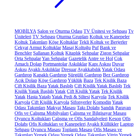
MOBİLYA
Salon ve Oturma Odası
TV Ünitesi ve Sehpası
Tv
Üniteleri
TV Sehpası
Oturma Grupları
Koltuk ve Kanepeler
Koltuk Takımları
Köşe Koltuklar
Tekli Koltuk ve Berjerler
Çekyat
Armut Koltuklar
Masaj Koltuğu
Puf
Bank ve
Benchler
Sallanan Koltuk
Kitaplık
Sehpalar
Zigon Sehpalar
Orta Sehpalar
Yan Sehpalar
Gazetelik
Antre ve Hol
Çok
Amaçlı Dolap
Portmantolar
Askılıklar
Kapı Askısı
Duvar
Askısı
Ayaklı Askılıklar
Dresuar
Ayakkabılık
Yatak Odası
Gardırop
Kapaklı Gardırop
Sürgülü Gardırop
Bez Gardırop
Açık Dolap
Köşe Gardırop
Yüklük
Baza
Tek Kişilik Baza
Çift Kişilik Baza
Yatak Başlığı
Çift Kişilik Yatak Başlığı
Tek
Kişilik Yatak Başlığı
Yatak
Çift Kişilik Yatak
Tek Kişilik
Yatak
Hasta Yatağı
Yatak Pedi & Şiltesi
Karyola
Tek Kişilik
Karyola
Çift Kişilik Karyola
Şifonyerler
Komodin
Yatak
Odası Takımları
Makyaj Masası
Takı Dolabı
Sandık
Paravan
Ofis ve Çalışma Mobilyaları
Çalışma ve Bilgisayar Masası
Oyuncu Koltukları
Çalışma ve Ofis Sandalyeleri
Keson
Ofis
Dolabı
Ofis Koltukları ve Kanepeleri
Ayaklı Küllükler
Laptop
Sehpası
Oyuncu Masası
Toplantı Masası
Ofis Masası ve
Takımları
Yemek Odası
Yemek Odası Takımları
Vitrin
Yemek