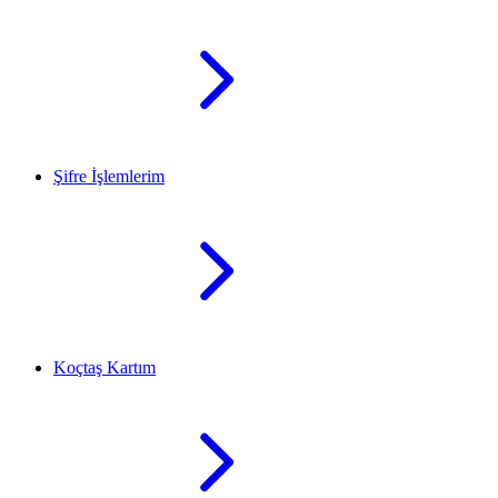
Şifre İşlemlerim
Koçtaş Kartım