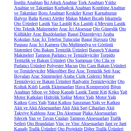
İngiliz Anahtarı
İki Ağızlı Anahtar
Tork Anahtarı
Yıldız
Anahtar ve Takımları
Kurbağcık Anahtarı
Kombine Anahtar
ve Takımları
Boru Anahtarı
Keskiler
Keser
Kargaburun
Balyoz
Balta
Kesici Aletler
Makas
Maket Bıçağı
Iskarpela
Oto Ürünleri
Lastik
Yaz Lastiği
Kış Lastiği
4 Mevsim Lastik
Oto Teknik Malzemeler
Araç İçi Aksesuar
Oto Güneşlik
Oto
Küllükler
Araç Buzdolapları
Bagaj Düzenleyici
Araba
Kokuları
Araç İçi Telefon Tutucular
Bagaj Havuzu
Oto
Paspası
Araç İçi Kamera
Oto Multimedya ve Görüntü
Sistemleri
Oto Bakım Temizlik Ürünleri
Basınçlı Yıkama
Makineleri
Tampon Parlatıcı ve Temizleyiciler
Torpido
Temizlik ve Bakım Ürünleri
Oto Şampuan
Oto Cila ve
Parlatıcı Ürünleri
Polyester Macun
Oto Cam Bakım Ürünleri
ve Temizleyiciler
Mikrofiber Bez
Araç Temizlik Seti
Araç
Boyaları
Araç Süpürgeleri
Araba Çizik Giderici
Motor
Temizleyici ve Bakım Ürünleri
Radyatör Temizleyiciler
Oto
Koltuk Kılıfı
Lastik Ekipmanları
Hava Kompresörü
Bijon
Anahtarı
Sibop ve Sibop Kapağı
Lastik Tamir Kiti
Kriko
Yağ
Motor Katkıları
Hidrolik Yağlar
Motor Yağı
Motor Yağı
Katkısı
Gres Yağı
Yakıt Katkısı
Şanzıman Yağı ve Katkısı
Akü ve Akü Aksesuarları
Akü
Akü Şarj Cihazları
Akü
Takviye Kablosu
Araç Dış Aksesuar
Plaka Aksesuarları
Silecek
Yan ve Tavan Çıtaları
Tampon Aksesuarları
Trafik
Setleri
Oto Brandaları
Vinç ve Vinç Aksesuarları
Jant ve Jant
Kapağı
Trafik Ürünleri
Oto Projektör
Diğer Trafik Ürünleri