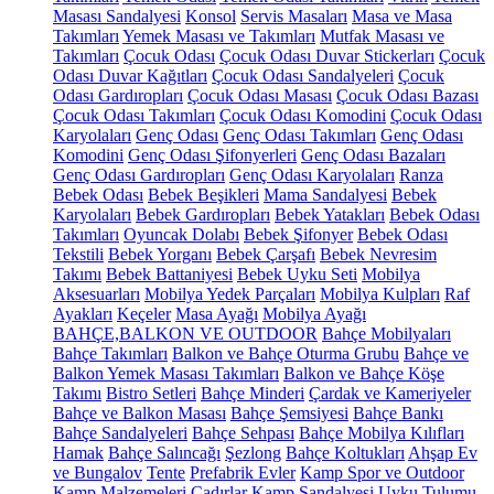
Masası Sandalyesi
Konsol
Servis Masaları
Masa ve Masa
Takımları
Yemek Masası ve Takımları
Mutfak Masası ve
Takımları
Çocuk Odası
Çocuk Odası Duvar Stickerları
Çocuk
Odası Duvar Kağıtları
Çocuk Odası Sandalyeleri
Çocuk
Odası Gardıropları
Çocuk Odası Masası
Çocuk Odası Bazası
Çocuk Odası Takımları
Çocuk Odası Komodini
Çocuk Odası
Karyolaları
Genç Odası
Genç Odası Takımları
Genç Odası
Komodini
Genç Odası Şifonyerleri
Genç Odası Bazaları
Genç Odası Gardıropları
Genç Odası Karyolaları
Ranza
Bebek Odası
Bebek Beşikleri
Mama Sandalyesi
Bebek
Karyolaları
Bebek Gardıropları
Bebek Yatakları
Bebek Odası
Takımları
Oyuncak Dolabı
Bebek Şifonyer
Bebek Odası
Tekstili
Bebek Yorganı
Bebek Çarşafı
Bebek Nevresim
Takımı
Bebek Battaniyesi
Bebek Uyku Seti
Mobilya
Aksesuarları
Mobilya Yedek Parçaları
Mobilya Kulpları
Raf
Ayakları
Keçeler
Masa Ayağı
Mobilya Ayağı
BAHÇE,BALKON VE OUTDOOR
Bahçe Mobilyaları
Bahçe Takımları
Balkon ve Bahçe Oturma Grubu
Bahçe ve
Balkon Yemek Masası Takımları
Balkon ve Bahçe Köşe
Takımı
Bistro Setleri
Bahçe Minderi
Çardak ve Kameriyeler
Bahçe ve Balkon Masası
Bahçe Şemsiyesi
Bahçe Bankı
Bahçe Sandalyeleri
Bahçe Sehpası
Bahçe Mobilya Kılıfları
Hamak
Bahçe Salıncağı
Şezlong
Bahçe Koltukları
Ahşap Ev
ve Bungalov
Tente
Prefabrik Evler
Kamp Spor ve Outdoor
Kamp Malzemeleri
Çadırlar
Kamp Sandalyesi
Uyku Tulumu