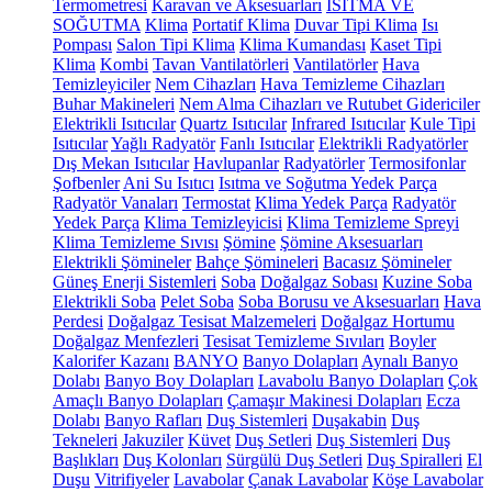
Termometresi
Karavan ve Aksesuarları
ISITMA VE
SOĞUTMA
Klima
Portatif Klima
Duvar Tipi Klima
Isı
Pompası
Salon Tipi Klima
Klima Kumandası
Kaset Tipi
Klima
Kombi
Tavan Vantilatörleri
Vantilatörler
Hava
Temizleyiciler
Nem Cihazları
Hava Temizleme Cihazları
Buhar Makineleri
Nem Alma Cihazları ve Rutubet Gidericiler
Elektrikli Isıtıcılar
Quartz Isıtıcılar
Infrared Isıtıcılar
Kule Tipi
Isıtıcılar
Yağlı Radyatör
Fanlı Isıtıcılar
Elektrikli Radyatörler
Dış Mekan Isıtıcılar
Havlupanlar
Radyatörler
Termosifonlar
Şofbenler
Ani Su Isıtıcı
Isıtma ve Soğutma Yedek Parça
Radyatör Vanaları
Termostat
Klima Yedek Parça
Radyatör
Yedek Parça
Klima Temizleyicisi
Klima Temizleme Spreyi
Klima Temizleme Sıvısı
Şömine
Şömine Aksesuarları
Elektrikli Şömineler
Bahçe Şömineleri
Bacasız Şömineler
Güneş Enerji Sistemleri
Soba
Doğalgaz Sobası
Kuzine Soba
Elektrikli Soba
Pelet Soba
Soba Borusu ve Aksesuarları
Hava
Perdesi
Doğalgaz Tesisat Malzemeleri
Doğalgaz Hortumu
Doğalgaz Menfezleri
Tesisat Temizleme Sıvıları
Boyler
Kalorifer Kazanı
BANYO
Banyo Dolapları
Aynalı Banyo
Dolabı
Banyo Boy Dolapları
Lavabolu Banyo Dolapları
Çok
Amaçlı Banyo Dolapları
Çamaşır Makinesi Dolapları
Ecza
Dolabı
Banyo Rafları
Duş Sistemleri
Duşakabin
Duş
Tekneleri
Jakuziler
Küvet
Duş Setleri
Duş Sistemleri
Duş
Başlıkları
Duş Kolonları
Sürgülü Duş Setleri
Duş Spiralleri
El
Duşu
Vitrifiyeler
Lavabolar
Çanak Lavabolar
Köşe Lavabolar