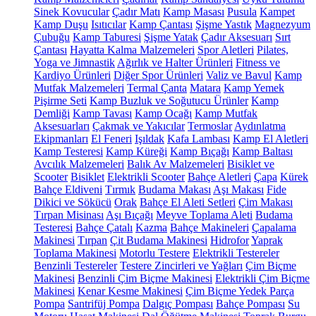
Sinek Kovucular
Çadır Matı
Kamp Masası
Pusula
Kampet
Kamp Duşu
Isıtıcılar
Kamp Çantası
Şişme Yastık
Magnezyum
Çubuğu
Kamp Taburesi
Şişme Yatak
Çadır Aksesuarı
Sırt
Çantası
Hayatta Kalma Malzemeleri
Spor Aletleri
Pilates,
Yoga ve Jimnastik
Ağırlık ve Halter Ürünleri
Fitness ve
Kardiyo Ürünleri
Diğer Spor Ürünleri
Valiz ve Bavul
Kamp
Mutfak Malzemeleri
Termal Çanta
Matara
Kamp Yemek
Pişirme Seti
Kamp Buzluk ve Soğutucu Ürünler
Kamp
Demliği
Kamp Tavası
Kamp Ocağı
Kamp Mutfak
Aksesuarları
Çakmak ve Yakıcılar
Termoslar
Aydınlatma
Ekipmanları
El Feneri
Işıldak
Kafa Lambası
Kamp El Aletleri
Kamp Testeresi
Kamp Küreği
Kamp Bıçağı
Kamp Baltası
Avcılık Malzemeleri
Balık Av Malzemeleri
Bisiklet ve
Scooter
Bisiklet
Elektrikli Scooter
Bahçe Aletleri
Çapa
Kürek
Bahçe Eldiveni
Tırmık
Budama Makası
Aşı Makası
Fide
Dikici ve Sökücü
Orak
Bahçe El Aleti Setleri
Çim Makası
Tırpan Misinası
Aşı Bıçağı
Meyve Toplama Aleti
Budama
Testeresi
Bahçe Çatalı
Kazma
Bahçe Makineleri
Çapalama
Makinesi
Tırpan
Çit Budama Makinesi
Hidrofor
Yaprak
Toplama Makinesi
Motorlu Testere
Elektrikli Testereler
Benzinli Testereler
Testere Zincirleri ve Yağları
Çim Biçme
Makinesi
Benzinli Çim Biçme Makinesi
Elektrikli Çim Biçme
Makinesi
Kenar Kesme Makinesi
Çim Biçme Yedek Parça
Pompa
Santrifüj Pompa
Dalgıç Pompası
Bahçe Pompası
Su