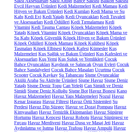
Saksı Aksesuarları
Saksı Altlığı
Bahçe Saksısı
Balkon Saksısı
Evcil Hayvan Ürünleri
Kedi Malzemeleri
Kedi Maması
Kedi
Hijyen ve Bakım Ürünleri
Kedi Kumları
Kedi Mama ve Su
Kabı
Kedi Evi
Kedi Yatağı
Kedi Oyuncakları
Kedi Tuvaleti
ve Aksesuarları
Kedi Ödülleri
Kedi Tırmalaması
Kedi
Vitamini
Kedi Taşıma Çantası
Köpek Malzemeleri
Köpek
Yatağı
Köpek Vitamini
Köpek Oyuncakları
Köpek Mama ve
Su Kabı
Köpek Güvenlik
Köpek Hijyen ve Bakım Ürünleri
Köpek Ödülleri
Köpek Maması
Köpek Kulübesi
Köpek
Tasmaları
Köpek Elbisesi
Köpek Kafesi
Kümesler
Kuş
Malzemeleri
Kuş Sağlık ve Bakım Ürünleri
Kuş Kafesleri ve
Aksesuarları
Kuş Yemi
Kuş Suluk ve Yemlikleri
Çocuk
Bahçe Oyuncakları
Kaydırak ve Salıncak
Oyun Evleri
Çocuk
Bahçe Sandalyeleri
Çocuk Bahçe Masaları
Uçurtma
Çocuk
Scooter
Çocuk Kaykay
Su Tabancası
Şişme Oyuncaklar
Akülü Araba
Su Aktivite Ürünleri
Şişme Havuz
Şişme Deniz
Yatağı
Şişme Deniz Topu
Can Yeleği
Can Simidi ve Deniz
Simidi
Şişme Deniz Kolluğu
Şişme Bot
Havuz Bonesi
Kano
Havuz Malzemeleri
Havuz Yapı Malzemeleri
Nozul
Havuz
Kenar Izgarası
Havuz Filtresi
Havuz Örtü Sistemleri
Su
Perdesi
Havuz Dip Süzgeç
Havuz ve Dozaj Pompası
Havuz
Kimyasalları
Havuz Temizlik Ekipmanları
Havuz Süpürge
Hortumu
Havuz Kepçesi
Havuz Robotu
Havuz Süpürgesi ve
Fırçası
Havuz Merdiveni
Havuz Duşu ve Masaj Jeti
Havuz
Aydınlatma ve Isıtma
Havuz Trafosu
Havuz Ampulü
Havuz