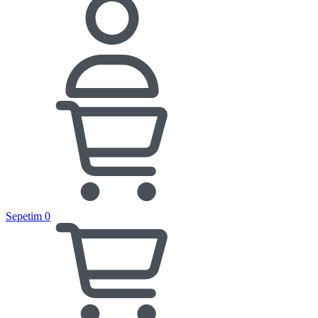
Sepetim
0