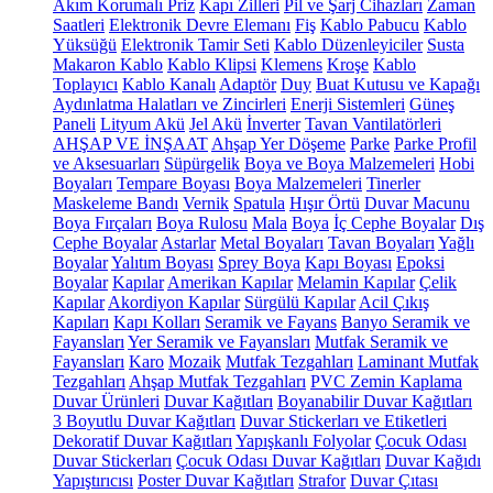
Akım Korumalı Priz
Kapı Zilleri
Pil ve Şarj Cihazları
Zaman
Saatleri
Elektronik Devre Elemanı
Fiş
Kablo Pabucu
Kablo
Yüksüğü
Elektronik Tamir Seti
Kablo Düzenleyiciler
Susta
Makaron Kablo
Kablo Klipsi
Klemens
Kroşe
Kablo
Toplayıcı
Kablo Kanalı
Adaptör
Duy
Buat Kutusu ve Kapağı
Aydınlatma Halatları ve Zincirleri
Enerji Sistemleri
Güneş
Paneli
Lityum Akü
Jel Akü
İnverter
Tavan Vantilatörleri
AHŞAP VE İNŞAAT
Ahşap Yer Döşeme
Parke
Parke Profil
ve Aksesuarları
Süpürgelik
Boya ve Boya Malzemeleri
Hobi
Boyaları
Tempare Boyası
Boya Malzemeleri
Tinerler
Maskeleme Bandı
Vernik
Spatula
Hışır Örtü
Duvar Macunu
Boya Fırçaları
Boya Rulosu
Mala
Boya
İç Cephe Boyalar
Dış
Cephe Boyalar
Astarlar
Metal Boyaları
Tavan Boyaları
Yağlı
Boyalar
Yalıtım Boyası
Sprey Boya
Kapı Boyası
Epoksi
Boyalar
Kapılar
Amerikan Kapılar
Melamin Kapılar
Çelik
Kapılar
Akordiyon Kapılar
Sürgülü Kapılar
Acil Çıkış
Kapıları
Kapı Kolları
Seramik ve Fayans
Banyo Seramik ve
Fayansları
Yer Seramik ve Fayansları
Mutfak Seramik ve
Fayansları
Karo
Mozaik
Mutfak Tezgahları
Laminant Mutfak
Tezgahları
Ahşap Mutfak Tezgahları
PVC Zemin Kaplama
Duvar Ürünleri
Duvar Kağıtları
Boyanabilir Duvar Kağıtları
3 Boyutlu Duvar Kağıtları
Duvar Stickerları ve Etiketleri
Dekoratif Duvar Kağıtları
Yapışkanlı Folyolar
Çocuk Odası
Duvar Stickerları
Çocuk Odası Duvar Kağıtları
Duvar Kağıdı
Yapıştırıcısı
Poster Duvar Kağıtları
Strafor
Duvar Çıtası