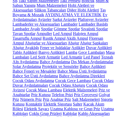
Şiş
Takı Yapım Malzemeleri
Takı Pensesi
Boncuk
Mum &
Sabun Yapımı
Mum Malzemeleri
Hobi Aletleri ve
Aksesuarları
Silikon Tabancaları
Diğer Hobi Aletleri
Taş
Boyama & Mozaik
AYDINLATMA VE ELEKTRİK
Ev
Aydınlatmaları
Avizeler
Sarkıt Avizeler
Plafonyer Avizeler
Lambaderler ve Aksesuarları
Lambader
Lambader Başlığı
Lambader Ayağı
Spotlar
Gömme Spotlar
Sıvaüstü Spotlar
Tavan Spotlar
Ampuller
Led Ampul
Halojen Ampul
Tasarruflu Ampul
Rustik Ampul
Akıllı Ampul
Floresan
Ampul
Abajurlar ve Aksesuarları
Abajur
Abajur Şapkaları
Abajur Ayaklığı
Fener ve Işıldaklar
Aplikler
Duvar Aplikleri
Tablo Aplikleri
Banyo Aplikleri
Lamba
Gece Lambaları
Masa
Lambaları
Led Şerit
Armatür
Led Armatür
Led Panel
Tezgah
Altı Aydınlatma
Bahçe Aydınlatma
Dış Mekan Aydınlatmalar
Solar Aydınlatma
Projektör ve Sensörler
Bahçe Aplikleri
Bahçe Feneri ve Meşaleler
Bahçe Masa Üstü Aydınlatma
Bahçe Set Üstü Aydınlatma
Bahçe Aydınlatma Direkleri
Çocuk Odası Aydınlatma
Çocuk Gece Lambası
Çocuk Odası
Duvar Aydınlatmaları
Çocuk Odası Abajuru
Çocuk Odası
Avizesi
Çocuk Masa Lambası
Elektrik Malzemeleri
Priz ve
Anahtarlar
Priz Kutusu
Telefon Prizi
Priz Çerçevesi
Golyat
Priz
Nümeris Priz
Priz
Anahtar Priz
Şalt Malzemeleri
Sigorta
Kutusu
Kontaktör
Elektrik Sigortası
Şalter
Kaçak Akım
Rölesi
Elektrik Sayacı
Uzatma Kablosu ve Grup Priz
Uzatma
Kabloları
Çoklu Grup Prizleri
Kablolar
Kablo Aksesuarları