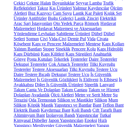
Çekici
Çekme Halatı
Boyunluklar
Seyyar Lamba
Trafik
Reflektörleri
Takoz
Kış Ürünleri
Yağmur Kaydırıcılar
Ölçüm
Aletleri
Buz Kazıyıcı
Cam Suyu
Lastik Kar Paleti
Kışlık Set
Ürünler
Antifrizler
Buğu Giderici
Lastik Zinciri
Elektrikli
Araç Şarj İstasyonları
Oto Yedek Parça
Römork
Hırdavat
Malzemeleri
Hırdavat Malzemesi ve Aksesuarları
Yönlendirme Levhaları
Sabitleme Ürünleri
Dübel
Dübel
Setleri
Somun
Çivi
Vida-Çivi
Demir Pul
Vida
Civata
Köşebent
Kapı ve Pencere Malzemeleri
Menteşe
Kapı Kolları
Yalıtım Bantları
Stoper
Sineklik
Pencere Kolu
Kapı Hidroliği
Kapı Dürbünü
Kapı Kilitleri
Kapı Sürgüleri
Anahtarlık
Gönye
Posta Kutuları
Tekerlek
Testereler
Daire Testereler
Dekupaj Testereler
Çok Amaçlı Testereler
Tilki Kuyruğu
Testereler
Testere Aksesuarları
Tilki Kuyruğu Testere Ucu
Daire Testere Bıçağı
Dekupaj Testere Ucu
İş Güvenlik
Malzemeleri
İş Güvenlik Gözlükleri
İş Eldiveni
İş Elbisesi
İş
Ayakkabısı
Diğer İş Güvenlik Ürünleri
Siperlik
Lanyard
Takım Çanta Ve Dolapları
Takım Çantası
Takım ve Hizmet
Dolapları
Avadanlık
Ölçü Aletleri
Metre ve Şerit Metre
Su
Terazisi
Oda Termostatı
Silikon ve Mastikler
Silikon
Mum
Silikon
Köpük
Mastik
Yapıştırıcı ve Bantlar
Bant
Teflon Bant
Elektrik Bandı
Kaydırmaz Bant
Koli Bandı
Çift Taraflı Bant
Alüminyum Bant
İzolasyon Bandı
Yapıştırıcılar
Tutkal
Kimyasal Dübeller
Japon Yapıştırıcıları
Epoksi
Hızlı
Yapıştırıcı
Merdivenler
Güvenlik Malzemeleri
Yangın