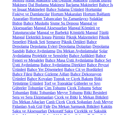
Motoru
Hasat Makinesi
Dal Öğütme Makinesi
Toprak Burgu
Makinesi
Dal Budama Makinesi
İlaçlama Makineleri
Bahçe İş
ve İnşaat Makineleri
Bahçe Sulama Ürünleri
Hortumlar
Fıskiye ve Damlatıcılar
Hortum Makaraları
Hortum Bağlantı
Aparatları
Hortum Tabancaları
Su Zamanlayıcı
Sulaklar
Bidon
Bahçe Musluğu
Şişme Su Deposu
Mangal ve
Aksesuarları
Mangal Aksesuarları
Mangal Kömürü ve
Tutuşturucular
Mangal ve Barbekü
Kömürlü Mangal
Tüplü
Mangal
Elektrikli Izgara
Pürmüz
Piknik Malzemeleri
Piknik
Sepetleri
Piknik Seti
Semaver
Piknik Örtüleri
Bahçe
Depolama
Depolama Evleri
Depolama Dolapları
Depolama
Sandığı
Bahçe Aydınlatma
Dış Mekan Aydınlatmalar
Solar
Aydınlatma
Projektör ve Sensörler
Bahçe Aplikleri
Bahçe
Feneri ve Meşaleler
Bahçe Masa Üstü Aydınlatma
Bahçe Set
Üstü Aydınlatma
Bahçe Aydınlatma Direkleri
Bahçe Peyzaj
Ürünleri
Bahçe Yer Döşemeleri
Bahçe Çit ve Bordürleri
Bahçe Filesi
Bahçe Gizleme Ağları
Bahçe Dekorasyon
Ürünleri
Bahçe Kovaları
Toprak ve Çiçek Bakımı
Bitki
Yetiştirme Ürünleri
Torf ve Topraklar
Gübreler ve Sıvı
Gübreler
Tohumlar
Çim Tohumu
Çiçek Tohumu
Sebze
Tohumları
Bitki Tohumları
Meyve Tohumu
Bitki Besinleri
Sera ve Sera Ekipmanları
Çiçek ve Bitki
İç Mekan Bitkileri
Dış Mekan Ağaçları
Canlı Çiçek
Çiçek Soğanları
Aşılı Meyve
Fidanları
Aşılı Gül
Fide
Dış Mekan Sarmaşık Bitkileri
Kaktüs
Saksı ve Aksesuarları
Dekoratif Saksı
Çiçeklik ve Saksılık