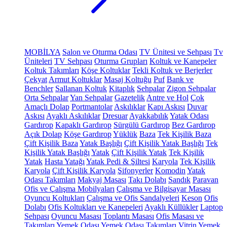
MOBİLYA
Salon ve Oturma Odası
TV Ünitesi ve Sehpası
Tv
Üniteleri
TV Sehpası
Oturma Grupları
Koltuk ve Kanepeler
Koltuk Takımları
Köşe Koltuklar
Tekli Koltuk ve Berjerler
Çekyat
Armut Koltuklar
Masaj Koltuğu
Puf
Bank ve
Benchler
Sallanan Koltuk
Kitaplık
Sehpalar
Zigon Sehpalar
Orta Sehpalar
Yan Sehpalar
Gazetelik
Antre ve Hol
Çok
Amaçlı Dolap
Portmantolar
Askılıklar
Kapı Askısı
Duvar
Askısı
Ayaklı Askılıklar
Dresuar
Ayakkabılık
Yatak Odası
Gardırop
Kapaklı Gardırop
Sürgülü Gardırop
Bez Gardırop
Açık Dolap
Köşe Gardırop
Yüklük
Baza
Tek Kişilik Baza
Çift Kişilik Baza
Yatak Başlığı
Çift Kişilik Yatak Başlığı
Tek
Kişilik Yatak Başlığı
Yatak
Çift Kişilik Yatak
Tek Kişilik
Yatak
Hasta Yatağı
Yatak Pedi & Şiltesi
Karyola
Tek Kişilik
Karyola
Çift Kişilik Karyola
Şifonyerler
Komodin
Yatak
Odası Takımları
Makyaj Masası
Takı Dolabı
Sandık
Paravan
Ofis ve Çalışma Mobilyaları
Çalışma ve Bilgisayar Masası
Oyuncu Koltukları
Çalışma ve Ofis Sandalyeleri
Keson
Ofis
Dolabı
Ofis Koltukları ve Kanepeleri
Ayaklı Küllükler
Laptop
Sehpası
Oyuncu Masası
Toplantı Masası
Ofis Masası ve
Takımları
Yemek Odası
Yemek Odası Takımları
Vitrin
Yemek