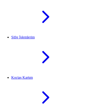
Şifre İşlemlerim
Koçtaş Kartım