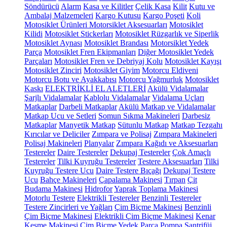
Söndürücü
Alarm
Kasa ve Kilitler
Çelik Kasa
Kilit
Kutu ve
Ambalaj Malzemeleri
Kargo Kutusu
Kargo Poşeti
Koli
Motosiklet Ürünleri
Motorsiklet Aksesuarları
Motosiklet
Kilidi
Motosiklet Stickerları
Motosiklet Rüzgarlık ve Siperlik
Motosiklet Aynası
Motosiklet Brandası
Motorsiklet Yedek
Parça
Motosiklet Fren Ekipmanları
Diğer Motosiklet Yedek
Parçaları
Motosiklet Fren ve Debriyaj Kolu
Motosiklet Kayışı
Motosiklet Zinciri
Motosiklet Giyim
Motorcu Eldiveni
Motorcu Botu ve Ayakkabısı
Motorcu Yağmurluk
Motosiklet
Kaskı
ELEKTRİKLİ EL ALETLERİ
Akülü Vidalamalar
Şarjlı Vidalamalar
Kablolu Vidalamalar
Vidalama Uçları
Matkaplar
Darbeli Matkaplar
Akülü Matkap ve Vidalamalar
Matkap Ucu ve Setleri
Somun Sıkma Makineleri
Darbesiz
Matkaplar
Manyetik Matkap
Sütunlu Matkap
Matkap Tezgahı
Kırıcılar ve Deliciler
Zımpara ve Polisaj
Zımpara Makineleri
Polisaj Makineleri
Planyalar
Zımpara Kağıdı ve Aksesuarları
Testereler
Daire Testereler
Dekupaj Testereler
Çok Amaçlı
Testereler
Tilki Kuyruğu Testereler
Testere Aksesuarları
Tilki
Kuyruğu Testere Ucu
Daire Testere Bıçağı
Dekupaj Testere
Ucu
Bahçe Makineleri
Çapalama Makinesi
Tırpan
Çit
Budama Makinesi
Hidrofor
Yaprak Toplama Makinesi
Motorlu Testere
Elektrikli Testereler
Benzinli Testereler
Testere Zincirleri ve Yağları
Çim Biçme Makinesi
Benzinli
Çim Biçme Makinesi
Elektrikli Çim Biçme Makinesi
Kenar
Kesme Makinesi
Çim Biçme Yedek Parça
Pompa
Santrifüj