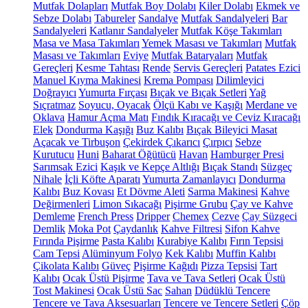
Mutfak Dolapları
Mutfak Boy Dolabı
Kiler Dolabı
Ekmek ve
Sebze Dolabı
Tabureler
Sandalye
Mutfak Sandalyeleri
Bar
Sandalyeleri
Katlanır Sandalyeler
Mutfak Köşe Takımları
Masa ve Masa Takımları
Yemek Masası ve Takımları
Mutfak
Masası ve Takımları
Eviye
Mutfak Bataryaları
Mutfak
Gereçleri
Kesme Tahtası
Rende
Servis Gereçleri
Patates Ezici
Manuel Kıyma Makinesi
Krema Pompası
Dilimleyici
Doğrayıcı
Yumurta Fırçası
Bıçak ve Bıçak Setleri
Yağ
Sıçratmaz
Soyucu, Oyacak
Ölçü Kabı ve Kaşığı
Merdane ve
Oklava
Hamur Açma Matı
Fındık Kıracağı ve Ceviz Kıracağı
Elek
Dondurma Kaşığı
Buz Kalıbı
Bıçak Bileyici Masat
Açacak ve Tirbuşon
Çekirdek Çıkarıcı
Çırpıcı
Sebze
Kurutucu
Huni
Baharat Öğütücü
Havan
Hamburger Presi
Sarımsak Ezici
Kaşık ve Kepçe Altlığı
Bıçak Standı
Süzgeç
Nihale
İçli Köfte Aparatı
Yumurta Zamanlayıcı
Dondurma
Kalıbı
Buz Kovası
Et Dövme Aleti
Sarma Makinesi
Kahve
Değirmenleri
Limon Sıkacağı
Pişirme Grubu
Çay ve Kahve
Demleme
French Press
Dripper
Chemex
Cezve
Çay Süzgeci
Demlik
Moka Pot
Çaydanlık
Kahve Filtresi
Sifon Kahve
Fırında Pişirme
Pasta Kalıbı
Kurabiye Kalıbı
Fırın Tepsisi
Cam Tepsi
Alüminyum Folyo
Kek Kalıbı
Muffin Kalıbı
Çikolata Kalıbı
Güveç
Pişirme Kağıdı
Pizza Tepsisi
Tart
Kalıbı
Ocak Üstü Pişirme
Tava ve Tava Setleri
Ocak Üstü
Tost Makinesi
Ocak Üstü Sac
Sahan
Düdüklü Tencere
Tencere ve Tava Aksesuarları
Tencere ve Tencere Setleri
Çöp