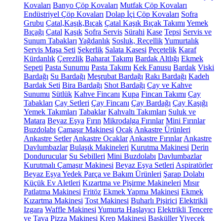
Kovaları
Banyo Çöp Kovaları
Mutfak Çöp Kovaları
Endüstriyel Çöp Kovaları
Dolap İçi Çöp Kovaları
Sofra
Grubu
Çatal,Kaşık,Bıçak
Çatal Kaşık Bıçak Takımı
Yemek
Bıçağı
Çatal
Kaşık
Sofra Servis
Sürahi
Kase
Tepsi
Servis ve
Sunum Tabakları
Yağdanlık
Sosluk, Reçellik
Yumurtalık
Servis Maşa Seti
Şekerlik
Salata Kasesi
Peçetelik
Karaf
Kürdanlık
Çerezlik
Baharat Takımı
Bardak Altlığı
Ekmek
Sepeti
Pasta Sunumu
Pasta Takımı
Kek Fanusu
Bardak
Viski
Bardağı
Su Bardağı
Meşrubat Bardağı
Rakı Bardağı
Kadeh
Bardak Seti
Bira Bardağı
Shot Bardağı
Çay ve Kahve
Sunumu
Sütlük
Kahve Fincanı
Kupa
Fincan Takımı
Çay
Tabakları
Çay Setleri
Çay Fincanı
Çay Bardağı
Çay Kaşığı
Yemek Takımları
Tabaklar
Kahvaltı Takımları
Suluk ve
Matara
Beyaz Eşya
Fırın
Mikrodalga Fırınlar
Mini Fırınlar
Buzdolabı
Çamaşır Makinesi
Ocak
Ankastre Ürünleri
Ankastre Setler
Ankastre Ocaklar
Ankastre Fırınlar
Ankastre
Davlumbazlar
Bulaşık Makineleri
Kurutma Makinesi
Derin
Dondurucular
Su Sebilleri
Mini Buzdolabı
Davlumbazlar
Kurutmalı Çamaşır Makinesi
Beyaz Eşya Setleri
Aspiratörler
Beyaz Eşya Yedek Parça ve Bakım Ürünleri
Şarap Dolabı
Küçük Ev Aletleri
Kızartma ve Pişirme Makineleri
Mısır
Patlatma Makinesi
Fritöz
Ekmek Yapma Makinesi
Ekmek
Kızartma Makinesi
Tost Makinesi
Buharlı Pişirici
Elektrikli
Izgara
Waffle Makinesi
Yumurta Haşlayıcı
Elektrikli Tencere
ve Tava
Pizza Makinesi
Krep Makinesi
Basküller
Yiyecek