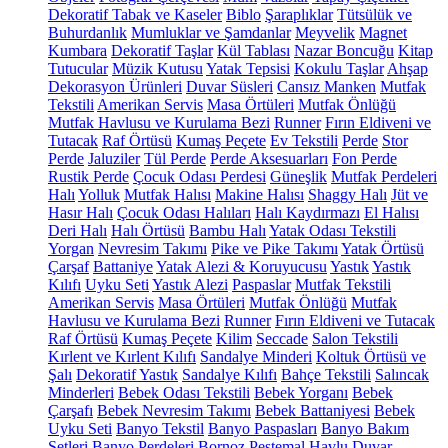
Dekoratif Tabak ve Kaseler
Biblo
Şaraplıklar
Tütsülük ve
Buhurdanlık
Mumluklar ve Şamdanlar
Meyvelik
Magnet
Kumbara
Dekoratif Taşlar
Kül Tablası
Nazar Boncuğu
Kitap
Tutucular
Müzik Kutusu
Yatak Tepsisi
Kokulu Taşlar
Ahşap
Dekorasyon Ürünleri
Duvar Süsleri
Cansız Manken
Mutfak
Tekstili
Amerikan Servis
Masa Örtüleri
Mutfak Önlüğü
Mutfak Havlusu ve Kurulama Bezi
Runner
Fırın Eldiveni ve
Tutacak
Raf Örtüsü
Kumaş Peçete
Ev Tekstili
Perde
Stor
Perde
Jaluziler
Tül Perde
Perde Aksesuarları
Fon Perde
Rustik Perde
Çocuk Odası Perdesi
Güneşlik
Mutfak Perdeleri
Halı
Yolluk
Mutfak Halısı
Makine Halısı
Shaggy Halı
Jüt ve
Hasır Halı
Çocuk Odası Halıları
Halı Kaydırmazı
El Halısı
Deri Halı
Halı Örtüsü
Bambu Halı
Yatak Odası Tekstili
Yorgan
Nevresim Takımı
Pike ve Pike Takımı
Yatak Örtüsü
Çarşaf
Battaniye
Yatak Alezi & Koruyucusu
Yastık
Yastık
Kılıfı
Uyku Seti
Yastık Alezi
Paspaslar
Mutfak Tekstili
Amerikan Servis
Masa Örtüleri
Mutfak Önlüğü
Mutfak
Havlusu ve Kurulama Bezi
Runner
Fırın Eldiveni ve Tutacak
Raf Örtüsü
Kumaş Peçete
Kilim
Seccade
Salon Tekstili
Kırlent ve Kırlent Kılıfı
Sandalye Minderi
Koltuk Örtüsü ve
Şalı
Dekoratif Yastık
Sandalye Kılıfı
Bahçe Tekstili
Salıncak
Minderleri
Bebek Odası Tekstili
Bebek Yorganı
Bebek
Çarşafı
Bebek Nevresim Takımı
Bebek Battaniyesi
Bebek
Uyku Seti
Banyo Tekstil
Banyo Paspasları
Banyo Bakım
Setleri
Banyo Perdeleri
Bornoz
Peştemal
Havlu
Duvar