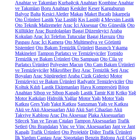
Anahtar ve Takımları
Kurbağcık Anahtarı
Kombine Anahtar
ve Takımları
Boru Anahtarı
Keskiler
Keser
Kargaburun
Balyoz
Balta
Kesici Aletler
Makas
Maket Bıçağı
Iskarpela
Oto Ürünleri
Lastik
Yaz Lastiği
Kış Lastiği
4 Mevsim Lastik
Oto Teknik Malzemeler
Araç İçi Aksesuar
Oto Güneşlik
Oto
Küllükler
Araç Buzdolapları
Bagaj Düzenleyici
Araba
Kokuları
Araç İçi Telefon Tutucular
Bagaj Havuzu
Oto
Paspası
Araç İçi Kamera
Oto Multimedya ve Görüntü
Sistemleri
Oto Bakım Temizlik Ürünleri
Basınçlı Yıkama
Makineleri
Tampon Parlatıcı ve Temizleyiciler
Torpido
Temizlik ve Bakım Ürünleri
Oto Şampuan
Oto Cila ve
Parlatıcı Ürünleri
Polyester Macun
Oto Cam Bakım Ürünleri
ve Temizleyiciler
Mikrofiber Bez
Araç Temizlik Seti
Araç
Boyaları
Araç Süpürgeleri
Araba Çizik Giderici
Motor
Temizleyici ve Bakım Ürünleri
Radyatör Temizleyiciler
Oto
Koltuk Kılıfı
Lastik Ekipmanları
Hava Kompresörü
Bijon
Anahtarı
Sibop ve Sibop Kapağı
Lastik Tamir Kiti
Kriko
Yağ
Motor Katkıları
Hidrolik Yağlar
Motor Yağı
Motor Yağı
Katkısı
Gres Yağı
Yakıt Katkısı
Şanzıman Yağı ve Katkısı
Akü ve Akü Aksesuarları
Akü
Akü Şarj Cihazları
Akü
Takviye Kablosu
Araç Dış Aksesuar
Plaka Aksesuarları
Silecek
Yan ve Tavan Çıtaları
Tampon Aksesuarları
Trafik
Setleri
Oto Brandaları
Vinç ve Vinç Aksesuarları
Jant ve Jant
Kapağı
Trafik Ürünleri
Oto Projektör
Diğer Trafik Ürünleri
İlk Yardım Çantası
Araç Sigortaları
Benzin Bidonu
Acil Çıkış