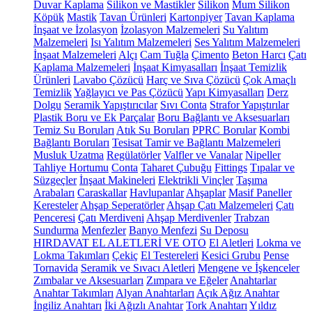
Duvar Kaplama
Silikon ve Mastikler
Silikon
Mum Silikon
Köpük
Mastik
Tavan Ürünleri
Kartonpiyer
Tavan Kaplama
İnşaat ve İzolasyon
İzolasyon Malzemeleri
Su Yalıtım
Malzemeleri
Isı Yalıtım Malzemeleri
Ses Yalıtım Malzemeleri
İnşaat Malzemeleri
Alçı
Cam Tuğla
Çimento
Beton Harcı
Çatı
Kaplama Malzemeleri
İnşaat Kimyasalları
İnşaat Temizlik
Ürünleri
Lavabo Çözücü
Harç ve Sıva Çözücü
Çok Amaçlı
Temizlik
Yağlayıcı ve Pas Çözücü
Yapı Kimyasalları
Derz
Dolgu
Seramik Yapıştırıcılar
Sıvı Conta
Strafor Yapıştırılar
Plastik Boru ve Ek Parçalar
Boru Bağlantı ve Aksesuarları
Temiz Su Boruları
Atık Su Boruları
PPRC Borular
Kombi
Bağlantı Boruları
Tesisat Tamir ve Bağlantı Malzemeleri
Musluk Uzatma
Regülatörler
Valfler ve Vanalar
Nipeller
Tahliye Hortumu
Conta
Taharet Çubuğu
Fittings
Tıpalar ve
Süzgeçler
İnşaat Makineleri
Elektrikli Vinçler
Taşıma
Arabaları
Caraskallar
Havlupanlar
Ahşaplar
Masif Paneller
Keresteler
Ahşap Seperatörler
Ahşap Çatı Malzemeleri
Çatı
Penceresi
Çatı Merdiveni
Ahşap Merdivenler
Trabzan
Sundurma
Menfezler
Banyo Menfezi
Su Deposu
HIRDAVAT EL ALETLERİ VE OTO
El Aletleri
Lokma ve
Lokma Takımları
Çekiç
El Testereleri
Kesici Grubu
Pense
Tornavida
Seramik ve Sıvacı Aletleri
Mengene ve İşkenceler
Zımbalar ve Aksesuarları
Zımpara ve Eğeler
Anahtarlar
Anahtar Takımları
Alyan Anahtarları
Açık Ağız Anahtar
İngiliz Anahtarı
İki Ağızlı Anahtar
Tork Anahtarı
Yıldız