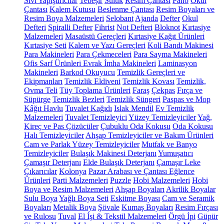
Sıvı Yapıştırıcılar
Tebeşir
Suluk
Resim Çantası
Pano
Okul
Çantası
Kalem Kutusu
Beslenme Çantası
Resim Boyaları ve
Resim Boya Malzemeleri
Selobant
Ajanda
Defter
Okul
Defteri
Spiralli Defter
Fihrist
Not Defteri
Bloknot
Kırtasiye
Malzemeleri
Masaüstü Gereçleri
Kırtasiye Kağıt Ürünleri
Kırtasiye Seti
Kalem ve Yazı Gereçleri
Koli Bandı Makinesi
Para Makineleri
Para Çekmeceleri
Para Sayma Makineleri
Ofis Sarf Ürünleri
Evrak İmha Makineleri
Laminasyon
Makineleri
Barkod Okuyucu
Temizlik Gereçleri ve
Ekipmanları
Temizlik Eldiveni
Temizlik Kovası
Temizlik,
Ovma Teli
Tüy Toplama Ürünleri
Faraş
Çekpas
Fırça ve
Süpürge
Temizlik Bezleri
Temizlik Süngeri
Paspas ve Mop
Kâğıt Havlu
Tuvalet Kağıdı
Islak Mendil
Ev Temizlik
Malzemeleri
Tuvalet Temizleyici
Yüzey Temizleyiciler
Yağ,
Kireç ve Pas Çözücüler
Çubuklu Oda Kokusu
Oda Kokusu
Halı Temizleyiciler
Ahşap Temizleyiciler ve Bakım Ürünleri
Cam ve Parlak Yüzey Temizleyiciler
Mutfak ve Banyo
Temizleyiciler
Bulaşık Makinesi Deterjanı
Yumuşatıcı
Çamaşır Deterjanı
Elde Bulaşık Deterjanı
Çamaşır Leke
Çıkarıcılar
Kolonya
Pazar Arabası ve Çantası
Eğlence
Ürünleri
Parti Malzemeleri
Puzzle
Hobi Malzemeleri
Hobi
Boya ve Resim Malzemeleri
Ahşap Boyaları
Akrilik Boyalar
Sulu Boya
Yağlı Boya Seti
Eskitme Boyası
Cam ve Seramik
Boyaları
Metalik Boya
Şövale
Kumaş Boyaları
Resim Fırçası
ve Rulosu
Tuval
El İşi & Tekstil Malzemeleri
Örgü İpi
Güpür