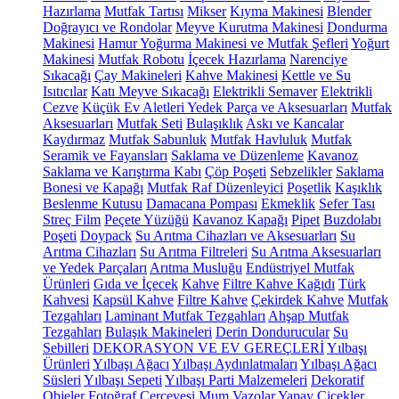
Hazırlama
Mutfak Tartısı
Mikser
Kıyma Makinesi
Blender
Doğrayıcı ve Rondolar
Meyve Kurutma Makinesi
Dondurma
Makinesi
Hamur Yoğurma Makinesi ve Mutfak Şefleri
Yoğurt
Makinesi
Mutfak Robotu
İçecek Hazırlama
Narenciye
Sıkacağı
Çay Makineleri
Kahve Makinesi
Kettle ve Su
Isıtıcılar
Katı Meyve Sıkacağı
Elektrikli Semaver
Elektrikli
Cezve
Küçük Ev Aletleri Yedek Parça ve Aksesuarları
Mutfak
Aksesuarları
Mutfak Seti
Bulaşıklık
Askı ve Kancalar
Kaydırmaz
Mutfak Sabunluk
Mutfak Havluluk
Mutfak
Seramik ve Fayansları
Saklama ve Düzenleme
Kavanoz
Saklama ve Karıştırma Kabı
Çöp Poşeti
Sebzelikler
Saklama
Bonesi ve Kapağı
Mutfak Raf Düzenleyici
Poşetlik
Kaşıklık
Beslenme Kutusu
Damacana Pompası
Ekmeklik
Sefer Tası
Streç Film
Peçete Yüzüğü
Kavanoz Kapağı
Pipet
Buzdolabı
Poşeti
Doypack
Su Arıtma Cihazları ve Aksesuarları
Su
Arıtma Cihazları
Su Arıtma Filtreleri
Su Arıtma Aksesuarları
ve Yedek Parçaları
Arıtma Musluğu
Endüstriyel Mutfak
Ürünleri
Gıda ve İçecek
Kahve
Filtre Kahve Kağıdı
Türk
Kahvesi
Kapsül Kahve
Filtre Kahve
Çekirdek Kahve
Mutfak
Tezgahları
Laminant Mutfak Tezgahları
Ahşap Mutfak
Tezgahları
Bulaşık Makineleri
Derin Dondurucular
Su
Sebilleri
DEKORASYON VE EV GEREÇLERİ
Yılbaşı
Ürünleri
Yılbaşı Ağacı
Yılbaşı Aydınlatmaları
Yılbaşı Ağacı
Süsleri
Yılbaşı Sepeti
Yılbaşı Parti Malzemeleri
Dekoratif
Objeler
Fotoğraf Çerçevesi
Mum
Vazolar
Yapay Çiçekler