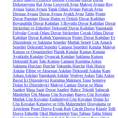
Dekorasyonu
Raf
Ayna
Çerçeveli Ayna
Makyaj Aynası
Boy
Aynası
Salon Aynası
Yatak Odası Aynası
Parçalı Ayna
Dresuar Aynası
Duvar Aynası
Ayaklı Ayna
Tablo
Poster
Duvar Panoları
Duvar Halısı ve Örtüsü
Duvar Kağıtları
Boyanabilir Duvar Kağıtları
3 Boyutlu Duvar Kağıtları
Duvar
Stickerları ve Etiketleri
Dekoratif Duvar Kağıtları
Yapışkanlı
Folyolar
Çocuk Odası Duvar Stickerları
Çocuk Odası Duvar
Kağıtları
Duvar Kağıdı Yapıştırıcısı
Poster Duvar Kağıtları
Ev
Düzenleme ve Saklama
Sepetler
Mutfak Sepeti
Çok Amaçlı
Sepetler
Dekoratif Sepetler
Çamaşır Sepetleri
Kutular
Makyaj
Kutusu ve Organizerleri
Plastik Kutular
Kumaş Kutular
Ayakkabı Kutuları
Oyuncak Kutuları
Saklama Kutusu
Dekoratif Kutu
Takı Kutusu
Çamaşır Kurutma Askısı
Saklama Hurçları
Hurçlar
Vakumlu Hurçlar
Halı Hurcu
Askılar
Elbise ve Aksesuar Askıları
Dekoratif Askılar
Kapı
Arkası Askıları
Yapışkanlı Askılar
Vestiyer Askısı
Takı Askısı
Bavul İçi Düzenleyici
Kurutma Makinesi Topu
Şemsiye
Dolap İçi Düzenleyici
Makyaj Çantası
Duvar ve Masa
Saatleri
Masa Saati
Duvar Saatleri
Bahçe Tekstili
Salıncak
Minderleri
Ütü Masası
Çöp Kovaları
Banyo Çöp Kovaları
Mutfak Çöp Kovaları
Endüstriyel Çöp Kovaları
Dolap İçi
Çöp Kovaları
Kırtasiye ve Ofis Malzemeleri
Dosyalama ve
Arşivleme
Poşet Dosya
Evrak Rafı
Çıtçıtlı Dosya
Klasör
Telli
Dosya
Etiketlik
Okul Malzemeleri
Yazı Tahtası
Tahta Silgisi