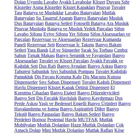
Dolap Uyumlu Lavabo
Ayaklı Lavabolar
Klozet
Duvara Sıfır
Klozetler
Asma Klozetler
Klozet Kapakları
Pisuvar
Tuvalet
Taşı
Batarya ve Musluklar
Lavabo Bataryaları
Mutfak
Bataryaları
Su Tasarruf Aparatı
Banyo Bataryaları
Musluk
Duş Bataryaları
Batarya Setleri
Fotoselli Batarya
Ara Musluk
Pisuvar Musluğu
Batarya ve Musluk Yedek Parçaları
Sifon
Lavabo Sifonu
Eviye Sifonu
Yer Sifonu
Sifon Aksesuarları ve
Parçaları
Rezervuar ve Aksesuarları
Rezervuar Kumanda
Paneli
Rezervuar Seti
Rezervuar İç Takımı
Banyo Bakım
Setleri
Yara Bandı
Lif ve Süngerler
Sıcak Su Torbası
Cımbız
Sabun
Tırnak Makası
Banyo Seramik ve Fayansları
Banyo
Aksesuarları
Tuvalet ve Klozet Fırçaları
Ayaklı Fırçalık ve
Kağıtlık Seti
Duş Rafı
Banyo Aynaları
Banyo Askısı
Banyo
Taburesi
Sabunluk
Sıvı Sabunluk Pompası
Tuvalet Kağıtlığı
Pamukluk
Diş Fırçası Koruma Kabı
Diş Macunu Kutusu
Dispenserler
Sıvı Sabun Dispenseri
Tuvalet Kağıdı Dispenseri
Havlu Dispenseri
Klozet Kapak Örtüsü Dispenseri
El
Kurutma Cihazları
Banyo Etajeri
Banyo Düzenleyicileri
Banyo Seti
Diş Fırçalık
Havluluk
Banyo Kaydırmazı
Duş
Perde Askısı
Yaşlı ve Bedensel Engelli Banyo Ürünleri
Banyo
Havalandırma ve Isıtma
Banyo Aspiratörü
Diğer
Banyo
Tekstil
Banyo Paspasları
Banyo Bakım Setleri
Banyo
Perdeleri
Bornoz
Peştemal
Havlu
MUTFAK
Mutfak
Mobilyaları
Mutfak Dolapları
Hazır Mutfak Dolapları
Çok
Amaçlı Dolap
Mini Mutfak Dolapları
Mutfak Rafları
Köşe