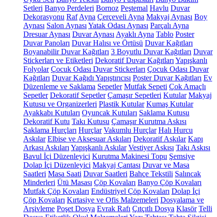
Setleri
Banyo Perdeleri
Bornoz
Peştemal
Havlu
Duvar
Dekorasyonu
Raf
Ayna
Çerçeveli Ayna
Makyaj Aynası
Boy
Aynası
Salon Aynası
Yatak Odası Aynası
Parçalı Ayna
Dresuar Aynası
Duvar Aynası
Ayaklı Ayna
Tablo
Poster
Duvar Panoları
Duvar Halısı ve Örtüsü
Duvar Kağıtları
Boyanabilir Duvar Kağıtları
3 Boyutlu Duvar Kağıtları
Duvar
Stickerları ve Etiketleri
Dekoratif Duvar Kağıtları
Yapışkanlı
Folyolar
Çocuk Odası Duvar Stickerları
Çocuk Odası Duvar
Kağıtları
Duvar Kağıdı Yapıştırıcısı
Poster Duvar Kağıtları
Ev
Düzenleme ve Saklama
Sepetler
Mutfak Sepeti
Çok Amaçlı
Sepetler
Dekoratif Sepetler
Çamaşır Sepetleri
Kutular
Makyaj
Kutusu ve Organizerleri
Plastik Kutular
Kumaş Kutular
Ayakkabı Kutuları
Oyuncak Kutuları
Saklama Kutusu
Dekoratif Kutu
Takı Kutusu
Çamaşır Kurutma Askısı
Saklama Hurçları
Hurçlar
Vakumlu Hurçlar
Halı Hurcu
Askılar
Elbise ve Aksesuar Askıları
Dekoratif Askılar
Kapı
Arkası Askıları
Yapışkanlı Askılar
Vestiyer Askısı
Takı Askısı
Bavul İçi Düzenleyici
Kurutma Makinesi Topu
Şemsiye
Dolap İçi Düzenleyici
Makyaj Çantası
Duvar ve Masa
Saatleri
Masa Saati
Duvar Saatleri
Bahçe Tekstili
Salıncak
Minderleri
Ütü Masası
Çöp Kovaları
Banyo Çöp Kovaları
Mutfak Çöp Kovaları
Endüstriyel Çöp Kovaları
Dolap İçi
Çöp Kovaları
Kırtasiye ve Ofis Malzemeleri
Dosyalama ve
Arşivleme
Poşet Dosya
Evrak Rafı
Çıtçıtlı Dosya
Klasör
Telli