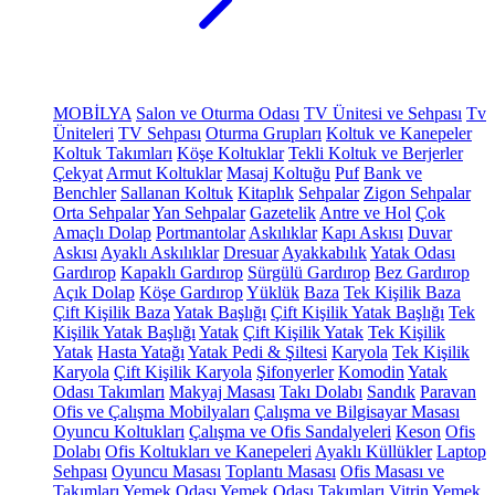
MOBİLYA
Salon ve Oturma Odası
TV Ünitesi ve Sehpası
Tv
Üniteleri
TV Sehpası
Oturma Grupları
Koltuk ve Kanepeler
Koltuk Takımları
Köşe Koltuklar
Tekli Koltuk ve Berjerler
Çekyat
Armut Koltuklar
Masaj Koltuğu
Puf
Bank ve
Benchler
Sallanan Koltuk
Kitaplık
Sehpalar
Zigon Sehpalar
Orta Sehpalar
Yan Sehpalar
Gazetelik
Antre ve Hol
Çok
Amaçlı Dolap
Portmantolar
Askılıklar
Kapı Askısı
Duvar
Askısı
Ayaklı Askılıklar
Dresuar
Ayakkabılık
Yatak Odası
Gardırop
Kapaklı Gardırop
Sürgülü Gardırop
Bez Gardırop
Açık Dolap
Köşe Gardırop
Yüklük
Baza
Tek Kişilik Baza
Çift Kişilik Baza
Yatak Başlığı
Çift Kişilik Yatak Başlığı
Tek
Kişilik Yatak Başlığı
Yatak
Çift Kişilik Yatak
Tek Kişilik
Yatak
Hasta Yatağı
Yatak Pedi & Şiltesi
Karyola
Tek Kişilik
Karyola
Çift Kişilik Karyola
Şifonyerler
Komodin
Yatak
Odası Takımları
Makyaj Masası
Takı Dolabı
Sandık
Paravan
Ofis ve Çalışma Mobilyaları
Çalışma ve Bilgisayar Masası
Oyuncu Koltukları
Çalışma ve Ofis Sandalyeleri
Keson
Ofis
Dolabı
Ofis Koltukları ve Kanepeleri
Ayaklı Küllükler
Laptop
Sehpası
Oyuncu Masası
Toplantı Masası
Ofis Masası ve
Takımları
Yemek Odası
Yemek Odası Takımları
Vitrin
Yemek