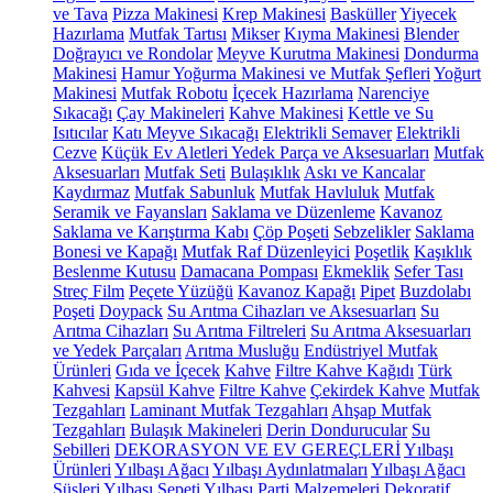
ve Tava
Pizza Makinesi
Krep Makinesi
Basküller
Yiyecek
Hazırlama
Mutfak Tartısı
Mikser
Kıyma Makinesi
Blender
Doğrayıcı ve Rondolar
Meyve Kurutma Makinesi
Dondurma
Makinesi
Hamur Yoğurma Makinesi ve Mutfak Şefleri
Yoğurt
Makinesi
Mutfak Robotu
İçecek Hazırlama
Narenciye
Sıkacağı
Çay Makineleri
Kahve Makinesi
Kettle ve Su
Isıtıcılar
Katı Meyve Sıkacağı
Elektrikli Semaver
Elektrikli
Cezve
Küçük Ev Aletleri Yedek Parça ve Aksesuarları
Mutfak
Aksesuarları
Mutfak Seti
Bulaşıklık
Askı ve Kancalar
Kaydırmaz
Mutfak Sabunluk
Mutfak Havluluk
Mutfak
Seramik ve Fayansları
Saklama ve Düzenleme
Kavanoz
Saklama ve Karıştırma Kabı
Çöp Poşeti
Sebzelikler
Saklama
Bonesi ve Kapağı
Mutfak Raf Düzenleyici
Poşetlik
Kaşıklık
Beslenme Kutusu
Damacana Pompası
Ekmeklik
Sefer Tası
Streç Film
Peçete Yüzüğü
Kavanoz Kapağı
Pipet
Buzdolabı
Poşeti
Doypack
Su Arıtma Cihazları ve Aksesuarları
Su
Arıtma Cihazları
Su Arıtma Filtreleri
Su Arıtma Aksesuarları
ve Yedek Parçaları
Arıtma Musluğu
Endüstriyel Mutfak
Ürünleri
Gıda ve İçecek
Kahve
Filtre Kahve Kağıdı
Türk
Kahvesi
Kapsül Kahve
Filtre Kahve
Çekirdek Kahve
Mutfak
Tezgahları
Laminant Mutfak Tezgahları
Ahşap Mutfak
Tezgahları
Bulaşık Makineleri
Derin Dondurucular
Su
Sebilleri
DEKORASYON VE EV GEREÇLERİ
Yılbaşı
Ürünleri
Yılbaşı Ağacı
Yılbaşı Aydınlatmaları
Yılbaşı Ağacı
Süsleri
Yılbaşı Sepeti
Yılbaşı Parti Malzemeleri
Dekoratif