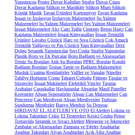
Yapıştırıcısı
Poster Duvar Kağıtları
Strafor
Duvar Çıtası
Duvar Kaplama
Silikon ve Mastikler
Silikon
Mum Silikon
Köpük
Mastik
Tavan Ürünleri
Kartonpiyer
Tavan Kaplama
İnşaat ve İzolasyon
İzolasyon Malzemeleri
Su Yalıtım
Malzemeleri
Isı Yalıtım Malzemeleri
Ses Yalıtım Malzemeleri
İnşaat Malzemeleri
Alçı
Cam Tuğla
Çimento
Beton Harcı
Çatı
Kaplama Malzemeleri
İnşaat Kimyasalları
İnşaat Temizlik
Ürünleri
Lavabo Çözücü
Harç ve Sıva Çözücü
Çok Amaçlı
Temizlik
Yağlayıcı ve Pas Çözücü
Yapı Kimyasalları
Derz
Dolgu
Seramik Yapıştırıcılar
Sıvı Conta
Strafor Yapıştırılar
Plastik Boru ve Ek Parçalar
Boru Bağlantı ve Aksesuarları
Temiz Su Boruları
Atık Su Boruları
PPRC Borular
Kombi
Bağlantı Boruları
Tesisat Tamir ve Bağlantı Malzemeleri
Musluk Uzatma
Regülatörler
Valfler ve Vanalar
Nipeller
Tahliye Hortumu
Conta
Taharet Çubuğu
Fittings
Tıpalar ve
Süzgeçler
İnşaat Makineleri
Elektrikli Vinçler
Taşıma
Arabaları
Caraskallar
Havlupanlar
Ahşaplar
Masif Paneller
Keresteler
Ahşap Seperatörler
Ahşap Çatı Malzemeleri
Çatı
Penceresi
Çatı Merdiveni
Ahşap Merdivenler
Trabzan
Sundurma
Menfezler
Banyo Menfezi
Su Deposu
HIRDAVAT EL ALETLERİ VE OTO
El Aletleri
Lokma ve
Lokma Takımları
Çekiç
El Testereleri
Kesici Grubu
Pense
Tornavida
Seramik ve Sıvacı Aletleri
Mengene ve İşkenceler
Zımbalar ve Aksesuarları
Zımpara ve Eğeler
Anahtarlar
Anahtar Takımları
Alyan Anahtarları
Açık Ağız Anahtar