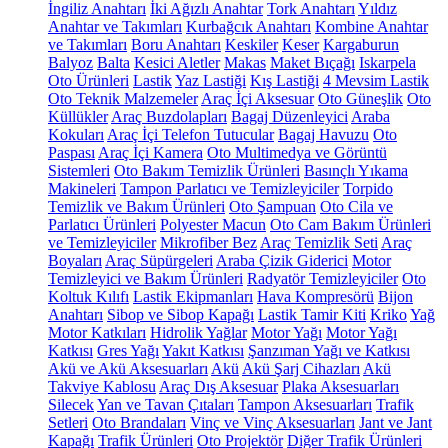
İngiliz Anahtarı
İki Ağızlı Anahtar
Tork Anahtarı
Yıldız
Anahtar ve Takımları
Kurbağcık Anahtarı
Kombine Anahtar
ve Takımları
Boru Anahtarı
Keskiler
Keser
Kargaburun
Balyoz
Balta
Kesici Aletler
Makas
Maket Bıçağı
Iskarpela
Oto Ürünleri
Lastik
Yaz Lastiği
Kış Lastiği
4 Mevsim Lastik
Oto Teknik Malzemeler
Araç İçi Aksesuar
Oto Güneşlik
Oto
Küllükler
Araç Buzdolapları
Bagaj Düzenleyici
Araba
Kokuları
Araç İçi Telefon Tutucular
Bagaj Havuzu
Oto
Paspası
Araç İçi Kamera
Oto Multimedya ve Görüntü
Sistemleri
Oto Bakım Temizlik Ürünleri
Basınçlı Yıkama
Makineleri
Tampon Parlatıcı ve Temizleyiciler
Torpido
Temizlik ve Bakım Ürünleri
Oto Şampuan
Oto Cila ve
Parlatıcı Ürünleri
Polyester Macun
Oto Cam Bakım Ürünleri
ve Temizleyiciler
Mikrofiber Bez
Araç Temizlik Seti
Araç
Boyaları
Araç Süpürgeleri
Araba Çizik Giderici
Motor
Temizleyici ve Bakım Ürünleri
Radyatör Temizleyiciler
Oto
Koltuk Kılıfı
Lastik Ekipmanları
Hava Kompresörü
Bijon
Anahtarı
Sibop ve Sibop Kapağı
Lastik Tamir Kiti
Kriko
Yağ
Motor Katkıları
Hidrolik Yağlar
Motor Yağı
Motor Yağı
Katkısı
Gres Yağı
Yakıt Katkısı
Şanzıman Yağı ve Katkısı
Akü ve Akü Aksesuarları
Akü
Akü Şarj Cihazları
Akü
Takviye Kablosu
Araç Dış Aksesuar
Plaka Aksesuarları
Silecek
Yan ve Tavan Çıtaları
Tampon Aksesuarları
Trafik
Setleri
Oto Brandaları
Vinç ve Vinç Aksesuarları
Jant ve Jant
Kapağı
Trafik Ürünleri
Oto Projektör
Diğer Trafik Ürünleri