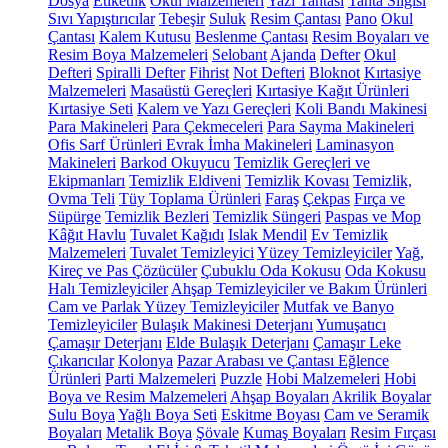
Dosya
Etiketlik
Okul Malzemeleri
Yazı Tahtası
Tahta Silgisi
Sıvı Yapıştırıcılar
Tebeşir
Suluk
Resim Çantası
Pano
Okul
Çantası
Kalem Kutusu
Beslenme Çantası
Resim Boyaları ve
Resim Boya Malzemeleri
Selobant
Ajanda
Defter
Okul
Defteri
Spiralli Defter
Fihrist
Not Defteri
Bloknot
Kırtasiye
Malzemeleri
Masaüstü Gereçleri
Kırtasiye Kağıt Ürünleri
Kırtasiye Seti
Kalem ve Yazı Gereçleri
Koli Bandı Makinesi
Para Makineleri
Para Çekmeceleri
Para Sayma Makineleri
Ofis Sarf Ürünleri
Evrak İmha Makineleri
Laminasyon
Makineleri
Barkod Okuyucu
Temizlik Gereçleri ve
Ekipmanları
Temizlik Eldiveni
Temizlik Kovası
Temizlik,
Ovma Teli
Tüy Toplama Ürünleri
Faraş
Çekpas
Fırça ve
Süpürge
Temizlik Bezleri
Temizlik Süngeri
Paspas ve Mop
Kâğıt Havlu
Tuvalet Kağıdı
Islak Mendil
Ev Temizlik
Malzemeleri
Tuvalet Temizleyici
Yüzey Temizleyiciler
Yağ,
Kireç ve Pas Çözücüler
Çubuklu Oda Kokusu
Oda Kokusu
Halı Temizleyiciler
Ahşap Temizleyiciler ve Bakım Ürünleri
Cam ve Parlak Yüzey Temizleyiciler
Mutfak ve Banyo
Temizleyiciler
Bulaşık Makinesi Deterjanı
Yumuşatıcı
Çamaşır Deterjanı
Elde Bulaşık Deterjanı
Çamaşır Leke
Çıkarıcılar
Kolonya
Pazar Arabası ve Çantası
Eğlence
Ürünleri
Parti Malzemeleri
Puzzle
Hobi Malzemeleri
Hobi
Boya ve Resim Malzemeleri
Ahşap Boyaları
Akrilik Boyalar
Sulu Boya
Yağlı Boya Seti
Eskitme Boyası
Cam ve Seramik
Boyaları
Metalik Boya
Şövale
Kumaş Boyaları
Resim Fırçası