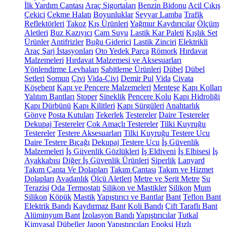
İlk Yardım Çantası
Araç Sigortaları
Benzin Bidonu
Acil Çıkış
Çekici
Çekme Halatı
Boyunluklar
Seyyar Lamba
Trafik
Reflektörleri
Takoz
Kış Ürünleri
Yağmur Kaydırıcılar
Ölçüm
Aletleri
Buz Kazıyıcı
Cam Suyu
Lastik Kar Paleti
Kışlık Set
Ürünler
Antifrizler
Buğu Giderici
Lastik Zinciri
Elektrikli
Araç Şarj İstasyonları
Oto Yedek Parça
Römork
Hırdavat
Malzemeleri
Hırdavat Malzemesi ve Aksesuarları
Yönlendirme Levhaları
Sabitleme Ürünleri
Dübel
Dübel
Setleri
Somun
Çivi
Vida-Çivi
Demir Pul
Vida
Civata
Köşebent
Kapı ve Pencere Malzemeleri
Menteşe
Kapı Kolları
Yalıtım Bantları
Stoper
Sineklik
Pencere Kolu
Kapı Hidroliği
Kapı Dürbünü
Kapı Kilitleri
Kapı Sürgüleri
Anahtarlık
Gönye
Posta Kutuları
Tekerlek
Testereler
Daire Testereler
Dekupaj Testereler
Çok Amaçlı Testereler
Tilki Kuyruğu
Testereler
Testere Aksesuarları
Tilki Kuyruğu Testere Ucu
Daire Testere Bıçağı
Dekupaj Testere Ucu
İş Güvenlik
Malzemeleri
İş Güvenlik Gözlükleri
İş Eldiveni
İş Elbisesi
İş
Ayakkabısı
Diğer İş Güvenlik Ürünleri
Siperlik
Lanyard
Takım Çanta Ve Dolapları
Takım Çantası
Takım ve Hizmet
Dolapları
Avadanlık
Ölçü Aletleri
Metre ve Şerit Metre
Su
Terazisi
Oda Termostatı
Silikon ve Mastikler
Silikon
Mum
Silikon
Köpük
Mastik
Yapıştırıcı ve Bantlar
Bant
Teflon Bant
Elektrik Bandı
Kaydırmaz Bant
Koli Bandı
Çift Taraflı Bant
Alüminyum Bant
İzolasyon Bandı
Yapıştırıcılar
Tutkal
Kimyasal Dübeller
Japon Yapıştırıcıları
Epoksi
Hızlı