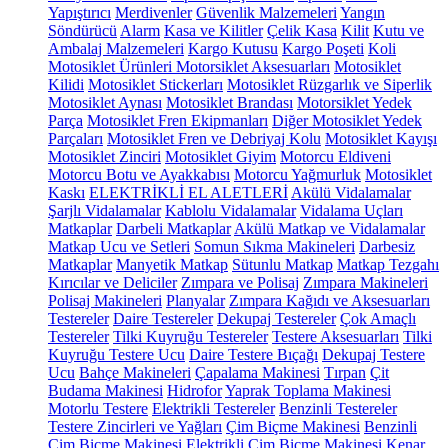
Yapıştırıcı
Merdivenler
Güvenlik Malzemeleri
Yangın
Söndürücü
Alarm
Kasa ve Kilitler
Çelik Kasa
Kilit
Kutu ve
Ambalaj Malzemeleri
Kargo Kutusu
Kargo Poşeti
Koli
Motosiklet Ürünleri
Motorsiklet Aksesuarları
Motosiklet
Kilidi
Motosiklet Stickerları
Motosiklet Rüzgarlık ve Siperlik
Motosiklet Aynası
Motosiklet Brandası
Motorsiklet Yedek
Parça
Motosiklet Fren Ekipmanları
Diğer Motosiklet Yedek
Parçaları
Motosiklet Fren ve Debriyaj Kolu
Motosiklet Kayışı
Motosiklet Zinciri
Motosiklet Giyim
Motorcu Eldiveni
Motorcu Botu ve Ayakkabısı
Motorcu Yağmurluk
Motosiklet
Kaskı
ELEKTRİKLİ EL ALETLERİ
Akülü Vidalamalar
Şarjlı Vidalamalar
Kablolu Vidalamalar
Vidalama Uçları
Matkaplar
Darbeli Matkaplar
Akülü Matkap ve Vidalamalar
Matkap Ucu ve Setleri
Somun Sıkma Makineleri
Darbesiz
Matkaplar
Manyetik Matkap
Sütunlu Matkap
Matkap Tezgahı
Kırıcılar ve Deliciler
Zımpara ve Polisaj
Zımpara Makineleri
Polisaj Makineleri
Planyalar
Zımpara Kağıdı ve Aksesuarları
Testereler
Daire Testereler
Dekupaj Testereler
Çok Amaçlı
Testereler
Tilki Kuyruğu Testereler
Testere Aksesuarları
Tilki
Kuyruğu Testere Ucu
Daire Testere Bıçağı
Dekupaj Testere
Ucu
Bahçe Makineleri
Çapalama Makinesi
Tırpan
Çit
Budama Makinesi
Hidrofor
Yaprak Toplama Makinesi
Motorlu Testere
Elektrikli Testereler
Benzinli Testereler
Testere Zincirleri ve Yağları
Çim Biçme Makinesi
Benzinli
Çim Biçme Makinesi
Elektrikli Çim Biçme Makinesi
Kenar