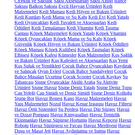
Çiçeklik ve Saksılık
Saksı Aksesuarları
Saksı Altlığı
Bahçe
Saksısı
Balkon Saksısı
Evcil Hayvan Ürünleri
Kedi
Malzemeleri
Kedi Maması
Kedi Hijyen ve Bakım Ürünleri
Kedi Kumları
Kedi Mama ve Su Kabı
Kedi Evi
Kedi Yatağı
Kedi Oyuncakları
Kedi Tuvaleti ve Aksesuarları
Kedi
Ödülleri
Kedi Tırmalaması
Kedi Vitamini
Kedi Taşıma
Çantası
Köpek Malzemeleri
Köpek Yatağı
Köpek Vitamini
Köpek Oyuncakları
Köpek Mama ve Su Kabı
Köpek
Güvenlik
Köpek Hijyen ve Bakım Ürünleri
Köpek Ödülleri
Köpek Maması
Köpek Kulübesi
Köpek Tasmaları
Köpek
Elbisesi
Köpek Kafesi
Kümesler
Kuş Malzemeleri
Kuş Sağlık
ve Bakım Ürünleri
Kuş Kafesleri ve Aksesuarları
Kuş Yemi
Kuş Suluk ve Yemlikleri
Çocuk Bahçe Oyuncakları
Kaydırak
ve Salıncak
Oyun Evleri
Çocuk Bahçe Sandalyeleri
Çocuk
Bahçe Masaları
Uçurtma
Çocuk Scooter
Çocuk Kaykay
Su
Tabancası
Şişme Oyuncaklar
Akülü Araba
Su Aktivite
Ürünleri
Şişme Havuz
Şişme Deniz Yatağı
Şişme Deniz Topu
Can Yeleği
Can Simidi ve Deniz Simidi
Şişme Deniz Kolluğu
Şişme Bot
Havuz Bonesi
Kano
Havuz Malzemeleri
Havuz
Yapı Malzemeleri
Nozul
Havuz Kenar Izgarası
Havuz Filtresi
Havuz Örtü Sistemleri
Su Perdesi
Havuz Dip Süzgeç
Havuz
ve Dozaj Pompası
Havuz Kimyasalları
Havuz Temizlik
Ekipmanları
Havuz Süpürge Hortumu
Havuz Kepçesi
Havuz
Robotu
Havuz Süpürgesi ve Fırçası
Havuz Merdiveni
Havuz
Duşu ve Masaj Jeti
Havuz Aydınlatma ve Isıtma
Havuz