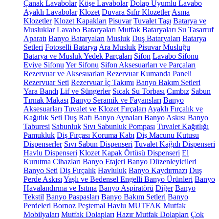
Çanak Lavabolar
Köşe Lavabolar
Dolap Uyumlu Lavabo
Ayaklı Lavabolar
Klozet
Duvara Sıfır Klozetler
Asma
Klozetler
Klozet Kapakları
Pisuvar
Tuvalet Taşı
Batarya ve
Musluklar
Lavabo Bataryaları
Mutfak Bataryaları
Su Tasarruf
Aparatı
Banyo Bataryaları
Musluk
Duş Bataryaları
Batarya
Setleri
Fotoselli Batarya
Ara Musluk
Pisuvar Musluğu
Batarya ve Musluk Yedek Parçaları
Sifon
Lavabo Sifonu
Eviye Sifonu
Yer Sifonu
Sifon Aksesuarları ve Parçaları
Rezervuar ve Aksesuarları
Rezervuar Kumanda Paneli
Rezervuar Seti
Rezervuar İç Takımı
Banyo Bakım Setleri
Yara Bandı
Lif ve Süngerler
Sıcak Su Torbası
Cımbız
Sabun
Tırnak Makası
Banyo Seramik ve Fayansları
Banyo
Aksesuarları
Tuvalet ve Klozet Fırçaları
Ayaklı Fırçalık ve
Kağıtlık Seti
Duş Rafı
Banyo Aynaları
Banyo Askısı
Banyo
Taburesi
Sabunluk
Sıvı Sabunluk Pompası
Tuvalet Kağıtlığı
Pamukluk
Diş Fırçası Koruma Kabı
Diş Macunu Kutusu
Dispenserler
Sıvı Sabun Dispenseri
Tuvalet Kağıdı Dispenseri
Havlu Dispenseri
Klozet Kapak Örtüsü Dispenseri
El
Kurutma Cihazları
Banyo Etajeri
Banyo Düzenleyicileri
Banyo Seti
Diş Fırçalık
Havluluk
Banyo Kaydırmazı
Duş
Perde Askısı
Yaşlı ve Bedensel Engelli Banyo Ürünleri
Banyo
Havalandırma ve Isıtma
Banyo Aspiratörü
Diğer
Banyo
Tekstil
Banyo Paspasları
Banyo Bakım Setleri
Banyo
Perdeleri
Bornoz
Peştemal
Havlu
MUTFAK
Mutfak
Mobilyaları
Mutfak Dolapları
Hazır Mutfak Dolapları
Çok