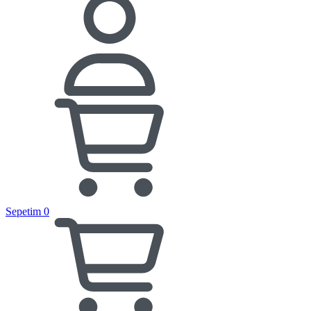
Sepetim
0