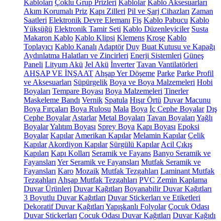
Kabloları
Çoklu Grup Prizleri
Kablolar
Kablo Aksesuarları
Akım Korumalı Priz
Kapı Zilleri
Pil ve Şarj Cihazları
Zaman
Saatleri
Elektronik Devre Elemanı
Fiş
Kablo Pabucu
Kablo
Yüksüğü
Elektronik Tamir Seti
Kablo Düzenleyiciler
Susta
Makaron Kablo
Kablo Klipsi
Klemens
Kroşe
Kablo
Toplayıcı
Kablo Kanalı
Adaptör
Duy
Buat Kutusu ve Kapağı
Aydınlatma Halatları ve Zincirleri
Enerji Sistemleri
Güneş
Paneli
Lityum Akü
Jel Akü
İnverter
Tavan Vantilatörleri
AHŞAP VE İNŞAAT
Ahşap Yer Döşeme
Parke
Parke Profil
ve Aksesuarları
Süpürgelik
Boya ve Boya Malzemeleri
Hobi
Boyaları
Tempare Boyası
Boya Malzemeleri
Tinerler
Maskeleme Bandı
Vernik
Spatula
Hışır Örtü
Duvar Macunu
Boya Fırçaları
Boya Rulosu
Mala
Boya
İç Cephe Boyalar
Dış
Cephe Boyalar
Astarlar
Metal Boyaları
Tavan Boyaları
Yağlı
Boyalar
Yalıtım Boyası
Sprey Boya
Kapı Boyası
Epoksi
Boyalar
Kapılar
Amerikan Kapılar
Melamin Kapılar
Çelik
Kapılar
Akordiyon Kapılar
Sürgülü Kapılar
Acil Çıkış
Kapıları
Kapı Kolları
Seramik ve Fayans
Banyo Seramik ve
Fayansları
Yer Seramik ve Fayansları
Mutfak Seramik ve
Fayansları
Karo
Mozaik
Mutfak Tezgahları
Laminant Mutfak
Tezgahları
Ahşap Mutfak Tezgahları
PVC Zemin Kaplama
Duvar Ürünleri
Duvar Kağıtları
Boyanabilir Duvar Kağıtları
3 Boyutlu Duvar Kağıtları
Duvar Stickerları ve Etiketleri
Dekoratif Duvar Kağıtları
Yapışkanlı Folyolar
Çocuk Odası
Duvar Stickerları
Çocuk Odası Duvar Kağıtları
Duvar Kağıdı