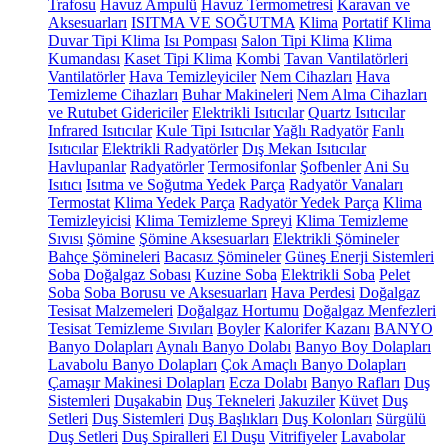
Trafosu
Havuz Ampulü
Havuz Termometresi
Karavan ve
Aksesuarları
ISITMA VE SOĞUTMA
Klima
Portatif Klima
Duvar Tipi Klima
Isı Pompası
Salon Tipi Klima
Klima
Kumandası
Kaset Tipi Klima
Kombi
Tavan Vantilatörleri
Vantilatörler
Hava Temizleyiciler
Nem Cihazları
Hava
Temizleme Cihazları
Buhar Makineleri
Nem Alma Cihazları
ve Rutubet Gidericiler
Elektrikli Isıtıcılar
Quartz Isıtıcılar
Infrared Isıtıcılar
Kule Tipi Isıtıcılar
Yağlı Radyatör
Fanlı
Isıtıcılar
Elektrikli Radyatörler
Dış Mekan Isıtıcılar
Havlupanlar
Radyatörler
Termosifonlar
Şofbenler
Ani Su
Isıtıcı
Isıtma ve Soğutma Yedek Parça
Radyatör Vanaları
Termostat
Klima Yedek Parça
Radyatör Yedek Parça
Klima
Temizleyicisi
Klima Temizleme Spreyi
Klima Temizleme
Sıvısı
Şömine
Şömine Aksesuarları
Elektrikli Şömineler
Bahçe Şömineleri
Bacasız Şömineler
Güneş Enerji Sistemleri
Soba
Doğalgaz Sobası
Kuzine Soba
Elektrikli Soba
Pelet
Soba
Soba Borusu ve Aksesuarları
Hava Perdesi
Doğalgaz
Tesisat Malzemeleri
Doğalgaz Hortumu
Doğalgaz Menfezleri
Tesisat Temizleme Sıvıları
Boyler
Kalorifer Kazanı
BANYO
Banyo Dolapları
Aynalı Banyo Dolabı
Banyo Boy Dolapları
Lavabolu Banyo Dolapları
Çok Amaçlı Banyo Dolapları
Çamaşır Makinesi Dolapları
Ecza Dolabı
Banyo Rafları
Duş
Sistemleri
Duşakabin
Duş Tekneleri
Jakuziler
Küvet
Duş
Setleri
Duş Sistemleri
Duş Başlıkları
Duş Kolonları
Sürgülü
Duş Setleri
Duş Spiralleri
El Duşu
Vitrifiyeler
Lavabolar