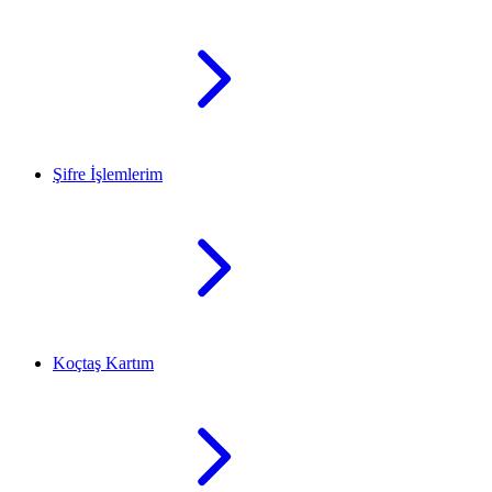
Şifre İşlemlerim
Koçtaş Kartım