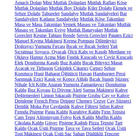
Amaçlı Dolap
Mini Mutfak Dolapları
Mutfak Rafları
Köşe
Mutfak Dolapları
Mutfak Boy Dolabı
Kiler Dolabı
Ekmek ve
Sebze Dolabı
Tabureler
Sandalye
Mutfak Sandalyeleri
Bar
Sandalyeleri
Katlanır Sandalyeler
Mutfak Köşe Takımları
Masa ve Masa Takımları
Yemek Masası ve Takımları
Mutfak
Masası ve Takımları
Eviye
Mutfak Bataryaları
Mutfak
Gereçleri
Kesme Tahtası
Rende
Servis Gereçleri
Patates Ezici
Manuel Kıyma Makinesi
Krema Pompası
Dilimleyici
Doğrayıcı
Yumurta Fırçası
Bıçak ve Bıçak Setleri
Yağ
Sıçratmaz
Soyucu, Oyacak
Ölçü Kabı ve Kaşığı
Merdane ve
Oklava
Hamur Açma Matı
Fındık Kıracağı ve Ceviz Kıracağı
Elek
Dondurma Kaşığı
Buz Kalıbı
Bıçak Bileyici Masat
Açacak ve Tirbuşon
Çekirdek Çıkarıcı
Çırpıcı
Sebze
Kurutucu
Huni
Baharat Öğütücü
Havan
Hamburger Presi
Sarımsak Ezici
Kaşık ve Kepçe Altlığı
Bıçak Standı
Süzgeç
Nihale
İçli Köfte Aparatı
Yumurta Zamanlayıcı
Dondurma
Kalıbı
Buz Kovası
Et Dövme Aleti
Sarma Makinesi
Kahve
Değirmenleri
Limon Sıkacağı
Pişirme Grubu
Çay ve Kahve
Demleme
French Press
Dripper
Chemex
Cezve
Çay Süzgeci
Demlik
Moka Pot
Çaydanlık
Kahve Filtresi
Sifon Kahve
Fırında Pişirme
Pasta Kalıbı
Kurabiye Kalıbı
Fırın Tepsisi
Cam Tepsi
Alüminyum Folyo
Kek Kalıbı
Muffin Kalıbı
Çikolata Kalıbı
Güveç
Pişirme Kağıdı
Pizza Tepsisi
Tart
Kalıbı
Ocak Üstü Pişirme
Tava ve Tava Setleri
Ocak Üstü
Tost Makinesi
Ocak Üstü Sac
Sahan
Düdüklü Tencere