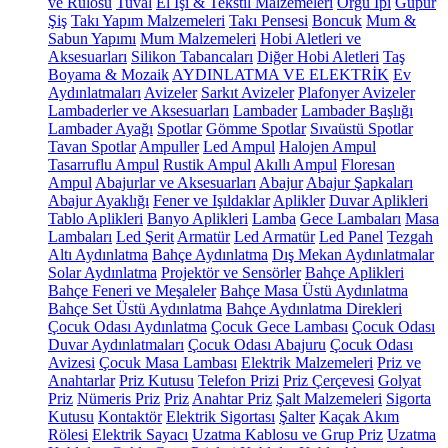
ve Rulosu
Tuval
El İşi & Tekstil Malzemeleri
Örgü İpi
Güpür
Şiş
Takı Yapım Malzemeleri
Takı Pensesi
Boncuk
Mum &
Sabun Yapımı
Mum Malzemeleri
Hobi Aletleri ve
Aksesuarları
Silikon Tabancaları
Diğer Hobi Aletleri
Taş
Boyama & Mozaik
AYDINLATMA VE ELEKTRİK
Ev
Aydınlatmaları
Avizeler
Sarkıt Avizeler
Plafonyer Avizeler
Lambaderler ve Aksesuarları
Lambader
Lambader Başlığı
Lambader Ayağı
Spotlar
Gömme Spotlar
Sıvaüstü Spotlar
Tavan Spotlar
Ampuller
Led Ampul
Halojen Ampul
Tasarruflu Ampul
Rustik Ampul
Akıllı Ampul
Floresan
Ampul
Abajurlar ve Aksesuarları
Abajur
Abajur Şapkaları
Abajur Ayaklığı
Fener ve Işıldaklar
Aplikler
Duvar Aplikleri
Tablo Aplikleri
Banyo Aplikleri
Lamba
Gece Lambaları
Masa
Lambaları
Led Şerit
Armatür
Led Armatür
Led Panel
Tezgah
Altı Aydınlatma
Bahçe Aydınlatma
Dış Mekan Aydınlatmalar
Solar Aydınlatma
Projektör ve Sensörler
Bahçe Aplikleri
Bahçe Feneri ve Meşaleler
Bahçe Masa Üstü Aydınlatma
Bahçe Set Üstü Aydınlatma
Bahçe Aydınlatma Direkleri
Çocuk Odası Aydınlatma
Çocuk Gece Lambası
Çocuk Odası
Duvar Aydınlatmaları
Çocuk Odası Abajuru
Çocuk Odası
Avizesi
Çocuk Masa Lambası
Elektrik Malzemeleri
Priz ve
Anahtarlar
Priz Kutusu
Telefon Prizi
Priz Çerçevesi
Golyat
Priz
Nümeris Priz
Priz
Anahtar Priz
Şalt Malzemeleri
Sigorta
Kutusu
Kontaktör
Elektrik Sigortası
Şalter
Kaçak Akım
Rölesi
Elektrik Sayacı
Uzatma Kablosu ve Grup Priz
Uzatma