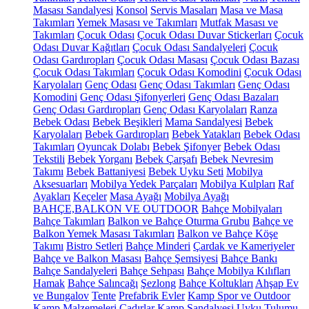
Masası Sandalyesi
Konsol
Servis Masaları
Masa ve Masa
Takımları
Yemek Masası ve Takımları
Mutfak Masası ve
Takımları
Çocuk Odası
Çocuk Odası Duvar Stickerları
Çocuk
Odası Duvar Kağıtları
Çocuk Odası Sandalyeleri
Çocuk
Odası Gardıropları
Çocuk Odası Masası
Çocuk Odası Bazası
Çocuk Odası Takımları
Çocuk Odası Komodini
Çocuk Odası
Karyolaları
Genç Odası
Genç Odası Takımları
Genç Odası
Komodini
Genç Odası Şifonyerleri
Genç Odası Bazaları
Genç Odası Gardıropları
Genç Odası Karyolaları
Ranza
Bebek Odası
Bebek Beşikleri
Mama Sandalyesi
Bebek
Karyolaları
Bebek Gardıropları
Bebek Yatakları
Bebek Odası
Takımları
Oyuncak Dolabı
Bebek Şifonyer
Bebek Odası
Tekstili
Bebek Yorganı
Bebek Çarşafı
Bebek Nevresim
Takımı
Bebek Battaniyesi
Bebek Uyku Seti
Mobilya
Aksesuarları
Mobilya Yedek Parçaları
Mobilya Kulpları
Raf
Ayakları
Keçeler
Masa Ayağı
Mobilya Ayağı
BAHÇE,BALKON VE OUTDOOR
Bahçe Mobilyaları
Bahçe Takımları
Balkon ve Bahçe Oturma Grubu
Bahçe ve
Balkon Yemek Masası Takımları
Balkon ve Bahçe Köşe
Takımı
Bistro Setleri
Bahçe Minderi
Çardak ve Kameriyeler
Bahçe ve Balkon Masası
Bahçe Şemsiyesi
Bahçe Bankı
Bahçe Sandalyeleri
Bahçe Sehpası
Bahçe Mobilya Kılıfları
Hamak
Bahçe Salıncağı
Şezlong
Bahçe Koltukları
Ahşap Ev
ve Bungalov
Tente
Prefabrik Evler
Kamp Spor ve Outdoor
Kamp Malzemeleri
Çadırlar
Kamp Sandalyesi
Uyku Tulumu