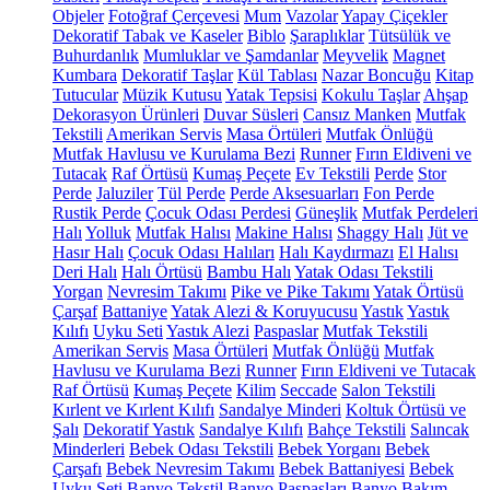
Objeler
Fotoğraf Çerçevesi
Mum
Vazolar
Yapay Çiçekler
Dekoratif Tabak ve Kaseler
Biblo
Şaraplıklar
Tütsülük ve
Buhurdanlık
Mumluklar ve Şamdanlar
Meyvelik
Magnet
Kumbara
Dekoratif Taşlar
Kül Tablası
Nazar Boncuğu
Kitap
Tutucular
Müzik Kutusu
Yatak Tepsisi
Kokulu Taşlar
Ahşap
Dekorasyon Ürünleri
Duvar Süsleri
Cansız Manken
Mutfak
Tekstili
Amerikan Servis
Masa Örtüleri
Mutfak Önlüğü
Mutfak Havlusu ve Kurulama Bezi
Runner
Fırın Eldiveni ve
Tutacak
Raf Örtüsü
Kumaş Peçete
Ev Tekstili
Perde
Stor
Perde
Jaluziler
Tül Perde
Perde Aksesuarları
Fon Perde
Rustik Perde
Çocuk Odası Perdesi
Güneşlik
Mutfak Perdeleri
Halı
Yolluk
Mutfak Halısı
Makine Halısı
Shaggy Halı
Jüt ve
Hasır Halı
Çocuk Odası Halıları
Halı Kaydırmazı
El Halısı
Deri Halı
Halı Örtüsü
Bambu Halı
Yatak Odası Tekstili
Yorgan
Nevresim Takımı
Pike ve Pike Takımı
Yatak Örtüsü
Çarşaf
Battaniye
Yatak Alezi & Koruyucusu
Yastık
Yastık
Kılıfı
Uyku Seti
Yastık Alezi
Paspaslar
Mutfak Tekstili
Amerikan Servis
Masa Örtüleri
Mutfak Önlüğü
Mutfak
Havlusu ve Kurulama Bezi
Runner
Fırın Eldiveni ve Tutacak
Raf Örtüsü
Kumaş Peçete
Kilim
Seccade
Salon Tekstili
Kırlent ve Kırlent Kılıfı
Sandalye Minderi
Koltuk Örtüsü ve
Şalı
Dekoratif Yastık
Sandalye Kılıfı
Bahçe Tekstili
Salıncak
Minderleri
Bebek Odası Tekstili
Bebek Yorganı
Bebek
Çarşafı
Bebek Nevresim Takımı
Bebek Battaniyesi
Bebek
Uyku Seti
Banyo Tekstil
Banyo Paspasları
Banyo Bakım