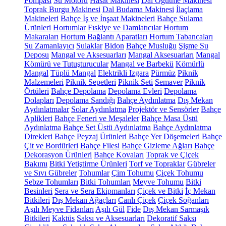
Pompası
Su Motoru
Hasat Makinesi
Dal Öğütme Makinesi
Toprak Burgu Makinesi
Dal Budama Makinesi
İlaçlama
Makineleri
Bahçe İş ve İnşaat Makineleri
Bahçe Sulama
Ürünleri
Hortumlar
Fıskiye ve Damlatıcılar
Hortum
Makaraları
Hortum Bağlantı Aparatları
Hortum Tabancaları
Su Zamanlayıcı
Sulaklar
Bidon
Bahçe Musluğu
Şişme Su
Deposu
Mangal ve Aksesuarları
Mangal Aksesuarları
Mangal
Kömürü ve Tutuşturucular
Mangal ve Barbekü
Kömürlü
Mangal
Tüplü Mangal
Elektrikli Izgara
Pürmüz
Piknik
Malzemeleri
Piknik Sepetleri
Piknik Seti
Semaver
Piknik
Örtüleri
Bahçe Depolama
Depolama Evleri
Depolama
Dolapları
Depolama Sandığı
Bahçe Aydınlatma
Dış Mekan
Aydınlatmalar
Solar Aydınlatma
Projektör ve Sensörler
Bahçe
Aplikleri
Bahçe Feneri ve Meşaleler
Bahçe Masa Üstü
Aydınlatma
Bahçe Set Üstü Aydınlatma
Bahçe Aydınlatma
Direkleri
Bahçe Peyzaj Ürünleri
Bahçe Yer Döşemeleri
Bahçe
Çit ve Bordürleri
Bahçe Filesi
Bahçe Gizleme Ağları
Bahçe
Dekorasyon Ürünleri
Bahçe Kovaları
Toprak ve Çiçek
Bakımı
Bitki Yetiştirme Ürünleri
Torf ve Topraklar
Gübreler
ve Sıvı Gübreler
Tohumlar
Çim Tohumu
Çiçek Tohumu
Sebze Tohumları
Bitki Tohumları
Meyve Tohumu
Bitki
Besinleri
Sera ve Sera Ekipmanları
Çiçek ve Bitki
İç Mekan
Bitkileri
Dış Mekan Ağaçları
Canlı Çiçek
Çiçek Soğanları
Aşılı Meyve Fidanları
Aşılı Gül
Fide
Dış Mekan Sarmaşık
Bitkileri
Kaktüs
Saksı ve Aksesuarları
Dekoratif Saksı