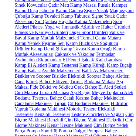
Sinek Kovucular
Çadır Matı
Kamp Masası
Pusula
Kampet
Kamp Duşu
Isıtıcılar
Kamp Çantası
Şişme Yastık
Magnezyum
Çubuğu
Kamp Tuvaleti
Kamp Taburesi
Şişme Yatak
Çadır
Aksesuarı
Sırt Çantası
Hayatta Kalma Malzemeleri
Spor
Aletleri
Pilates, Yoga ve Jimnastik
Ağırlık ve Halter Ürünleri
Fitness ve Kardiyo Ürünleri
Diğer Spor Ürünleri
Valiz ve
Bavul
Kamp Mutfak Malzemeleri
Termal Çanta
Matara
Kamp Yemek Pişirme Seti
Kamp Buzluk ve Soğutucu
Ürünler
Kamp Demliği
Kamp Tavası
Kamp Ocağı
Kamp
Mutfak Aksesuarları
Çakmak ve Yakıcılar
Termoslar
Aydınlatma Ekipmanları
El Feneri
Işıldak
Kafa Lambası
Kamp El Aletleri
Kamp Testeresi
Kamp Küreği
Kamp Bıçağı
Kamp Baltası
Avcılık Malzemeleri
Balık Av Malzemeleri
Bisiklet ve Scooter
Bisiklet
Elektrikli Scooter
Bahçe Aletleri
Çapa
Kürek
Bahçe Eldiveni
Tırmık
Budama Makası
Aşı
Makası
Fide Dikici ve Sökücü
Orak
Bahçe El Aleti Setleri
Çim Makası
Tırpan Misinası
Aşı Bıçağı
Meyve Toplama Aleti
Budama Testeresi
Bahçe Çatalı
Kazma
Bahçe Makineleri
Çapalama Makinesi
Tırpan
Çit Budama Makinesi
Hidrofor
Yaprak Toplama Makinesi
Motorlu Testere
Elektrikli
Testereler
Benzinli Testereler
Testere Zincirleri ve Yağları
Çim
Biçme Makinesi
Benzinli Çim Biçme Makinesi
Elektrikli Çim
Biçme Makinesi
Kenar Kesme Makinesi
Çim Biçme Yedek
Parça
Pompa
Santrifüj Pompa
Dalgıç Pompası
Bahçe