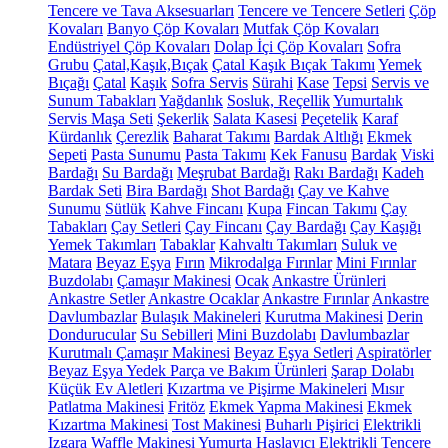
Tencere ve Tava Aksesuarları
Tencere ve Tencere Setleri
Çöp
Kovaları
Banyo Çöp Kovaları
Mutfak Çöp Kovaları
Endüstriyel Çöp Kovaları
Dolap İçi Çöp Kovaları
Sofra
Grubu
Çatal,Kaşık,Bıçak
Çatal Kaşık Bıçak Takımı
Yemek
Bıçağı
Çatal
Kaşık
Sofra Servis
Sürahi
Kase
Tepsi
Servis ve
Sunum Tabakları
Yağdanlık
Sosluk, Reçellik
Yumurtalık
Servis Maşa Seti
Şekerlik
Salata Kasesi
Peçetelik
Karaf
Kürdanlık
Çerezlik
Baharat Takımı
Bardak Altlığı
Ekmek
Sepeti
Pasta Sunumu
Pasta Takımı
Kek Fanusu
Bardak
Viski
Bardağı
Su Bardağı
Meşrubat Bardağı
Rakı Bardağı
Kadeh
Bardak Seti
Bira Bardağı
Shot Bardağı
Çay ve Kahve
Sunumu
Sütlük
Kahve Fincanı
Kupa
Fincan Takımı
Çay
Tabakları
Çay Setleri
Çay Fincanı
Çay Bardağı
Çay Kaşığı
Yemek Takımları
Tabaklar
Kahvaltı Takımları
Suluk ve
Matara
Beyaz Eşya
Fırın
Mikrodalga Fırınlar
Mini Fırınlar
Buzdolabı
Çamaşır Makinesi
Ocak
Ankastre Ürünleri
Ankastre Setler
Ankastre Ocaklar
Ankastre Fırınlar
Ankastre
Davlumbazlar
Bulaşık Makineleri
Kurutma Makinesi
Derin
Dondurucular
Su Sebilleri
Mini Buzdolabı
Davlumbazlar
Kurutmalı Çamaşır Makinesi
Beyaz Eşya Setleri
Aspiratörler
Beyaz Eşya Yedek Parça ve Bakım Ürünleri
Şarap Dolabı
Küçük Ev Aletleri
Kızartma ve Pişirme Makineleri
Mısır
Patlatma Makinesi
Fritöz
Ekmek Yapma Makinesi
Ekmek
Kızartma Makinesi
Tost Makinesi
Buharlı Pişirici
Elektrikli
Izgara
Waffle Makinesi
Yumurta Haşlayıcı
Elektrikli Tencere