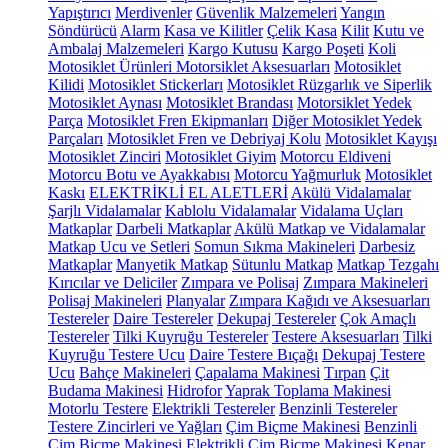
Yapıştırıcı
Merdivenler
Güvenlik Malzemeleri
Yangın
Söndürücü
Alarm
Kasa ve Kilitler
Çelik Kasa
Kilit
Kutu ve
Ambalaj Malzemeleri
Kargo Kutusu
Kargo Poşeti
Koli
Motosiklet Ürünleri
Motorsiklet Aksesuarları
Motosiklet
Kilidi
Motosiklet Stickerları
Motosiklet Rüzgarlık ve Siperlik
Motosiklet Aynası
Motosiklet Brandası
Motorsiklet Yedek
Parça
Motosiklet Fren Ekipmanları
Diğer Motosiklet Yedek
Parçaları
Motosiklet Fren ve Debriyaj Kolu
Motosiklet Kayışı
Motosiklet Zinciri
Motosiklet Giyim
Motorcu Eldiveni
Motorcu Botu ve Ayakkabısı
Motorcu Yağmurluk
Motosiklet
Kaskı
ELEKTRİKLİ EL ALETLERİ
Akülü Vidalamalar
Şarjlı Vidalamalar
Kablolu Vidalamalar
Vidalama Uçları
Matkaplar
Darbeli Matkaplar
Akülü Matkap ve Vidalamalar
Matkap Ucu ve Setleri
Somun Sıkma Makineleri
Darbesiz
Matkaplar
Manyetik Matkap
Sütunlu Matkap
Matkap Tezgahı
Kırıcılar ve Deliciler
Zımpara ve Polisaj
Zımpara Makineleri
Polisaj Makineleri
Planyalar
Zımpara Kağıdı ve Aksesuarları
Testereler
Daire Testereler
Dekupaj Testereler
Çok Amaçlı
Testereler
Tilki Kuyruğu Testereler
Testere Aksesuarları
Tilki
Kuyruğu Testere Ucu
Daire Testere Bıçağı
Dekupaj Testere
Ucu
Bahçe Makineleri
Çapalama Makinesi
Tırpan
Çit
Budama Makinesi
Hidrofor
Yaprak Toplama Makinesi
Motorlu Testere
Elektrikli Testereler
Benzinli Testereler
Testere Zincirleri ve Yağları
Çim Biçme Makinesi
Benzinli
Çim Biçme Makinesi
Elektrikli Çim Biçme Makinesi
Kenar