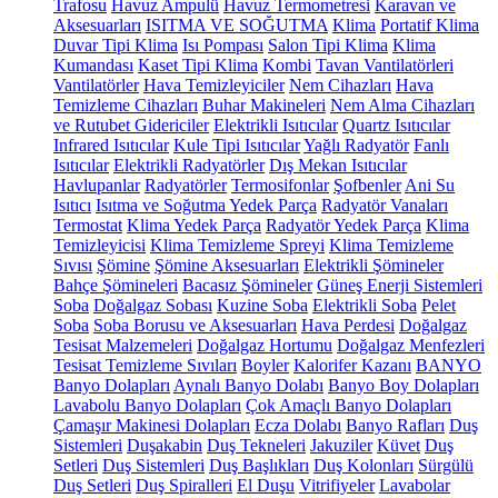
Trafosu
Havuz Ampulü
Havuz Termometresi
Karavan ve
Aksesuarları
ISITMA VE SOĞUTMA
Klima
Portatif Klima
Duvar Tipi Klima
Isı Pompası
Salon Tipi Klima
Klima
Kumandası
Kaset Tipi Klima
Kombi
Tavan Vantilatörleri
Vantilatörler
Hava Temizleyiciler
Nem Cihazları
Hava
Temizleme Cihazları
Buhar Makineleri
Nem Alma Cihazları
ve Rutubet Gidericiler
Elektrikli Isıtıcılar
Quartz Isıtıcılar
Infrared Isıtıcılar
Kule Tipi Isıtıcılar
Yağlı Radyatör
Fanlı
Isıtıcılar
Elektrikli Radyatörler
Dış Mekan Isıtıcılar
Havlupanlar
Radyatörler
Termosifonlar
Şofbenler
Ani Su
Isıtıcı
Isıtma ve Soğutma Yedek Parça
Radyatör Vanaları
Termostat
Klima Yedek Parça
Radyatör Yedek Parça
Klima
Temizleyicisi
Klima Temizleme Spreyi
Klima Temizleme
Sıvısı
Şömine
Şömine Aksesuarları
Elektrikli Şömineler
Bahçe Şömineleri
Bacasız Şömineler
Güneş Enerji Sistemleri
Soba
Doğalgaz Sobası
Kuzine Soba
Elektrikli Soba
Pelet
Soba
Soba Borusu ve Aksesuarları
Hava Perdesi
Doğalgaz
Tesisat Malzemeleri
Doğalgaz Hortumu
Doğalgaz Menfezleri
Tesisat Temizleme Sıvıları
Boyler
Kalorifer Kazanı
BANYO
Banyo Dolapları
Aynalı Banyo Dolabı
Banyo Boy Dolapları
Lavabolu Banyo Dolapları
Çok Amaçlı Banyo Dolapları
Çamaşır Makinesi Dolapları
Ecza Dolabı
Banyo Rafları
Duş
Sistemleri
Duşakabin
Duş Tekneleri
Jakuziler
Küvet
Duş
Setleri
Duş Sistemleri
Duş Başlıkları
Duş Kolonları
Sürgülü
Duş Setleri
Duş Spiralleri
El Duşu
Vitrifiyeler
Lavabolar