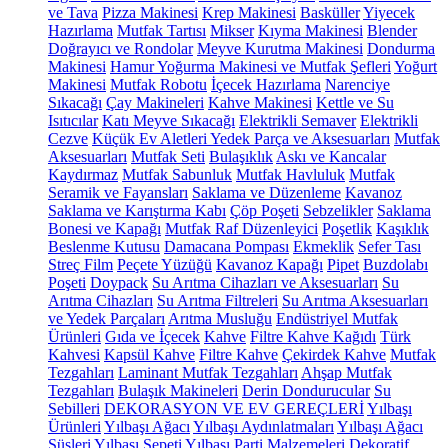
ve Tava
Pizza Makinesi
Krep Makinesi
Basküller
Yiyecek
Hazırlama
Mutfak Tartısı
Mikser
Kıyma Makinesi
Blender
Doğrayıcı ve Rondolar
Meyve Kurutma Makinesi
Dondurma
Makinesi
Hamur Yoğurma Makinesi ve Mutfak Şefleri
Yoğurt
Makinesi
Mutfak Robotu
İçecek Hazırlama
Narenciye
Sıkacağı
Çay Makineleri
Kahve Makinesi
Kettle ve Su
Isıtıcılar
Katı Meyve Sıkacağı
Elektrikli Semaver
Elektrikli
Cezve
Küçük Ev Aletleri Yedek Parça ve Aksesuarları
Mutfak
Aksesuarları
Mutfak Seti
Bulaşıklık
Askı ve Kancalar
Kaydırmaz
Mutfak Sabunluk
Mutfak Havluluk
Mutfak
Seramik ve Fayansları
Saklama ve Düzenleme
Kavanoz
Saklama ve Karıştırma Kabı
Çöp Poşeti
Sebzelikler
Saklama
Bonesi ve Kapağı
Mutfak Raf Düzenleyici
Poşetlik
Kaşıklık
Beslenme Kutusu
Damacana Pompası
Ekmeklik
Sefer Tası
Streç Film
Peçete Yüzüğü
Kavanoz Kapağı
Pipet
Buzdolabı
Poşeti
Doypack
Su Arıtma Cihazları ve Aksesuarları
Su
Arıtma Cihazları
Su Arıtma Filtreleri
Su Arıtma Aksesuarları
ve Yedek Parçaları
Arıtma Musluğu
Endüstriyel Mutfak
Ürünleri
Gıda ve İçecek
Kahve
Filtre Kahve Kağıdı
Türk
Kahvesi
Kapsül Kahve
Filtre Kahve
Çekirdek Kahve
Mutfak
Tezgahları
Laminant Mutfak Tezgahları
Ahşap Mutfak
Tezgahları
Bulaşık Makineleri
Derin Dondurucular
Su
Sebilleri
DEKORASYON VE EV GEREÇLERİ
Yılbaşı
Ürünleri
Yılbaşı Ağacı
Yılbaşı Aydınlatmaları
Yılbaşı Ağacı
Süsleri
Yılbaşı Sepeti
Yılbaşı Parti Malzemeleri
Dekoratif