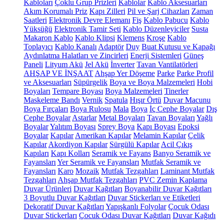
Kabloları
Çoklu Grup Prizleri
Kablolar
Kablo Aksesuarları
Akım Korumalı Priz
Kapı Zilleri
Pil ve Şarj Cihazları
Zaman
Saatleri
Elektronik Devre Elemanı
Fiş
Kablo Pabucu
Kablo
Yüksüğü
Elektronik Tamir Seti
Kablo Düzenleyiciler
Susta
Makaron Kablo
Kablo Klipsi
Klemens
Kroşe
Kablo
Toplayıcı
Kablo Kanalı
Adaptör
Duy
Buat Kutusu ve Kapağı
Aydınlatma Halatları ve Zincirleri
Enerji Sistemleri
Güneş
Paneli
Lityum Akü
Jel Akü
İnverter
Tavan Vantilatörleri
AHŞAP VE İNŞAAT
Ahşap Yer Döşeme
Parke
Parke Profil
ve Aksesuarları
Süpürgelik
Boya ve Boya Malzemeleri
Hobi
Boyaları
Tempare Boyası
Boya Malzemeleri
Tinerler
Maskeleme Bandı
Vernik
Spatula
Hışır Örtü
Duvar Macunu
Boya Fırçaları
Boya Rulosu
Mala
Boya
İç Cephe Boyalar
Dış
Cephe Boyalar
Astarlar
Metal Boyaları
Tavan Boyaları
Yağlı
Boyalar
Yalıtım Boyası
Sprey Boya
Kapı Boyası
Epoksi
Boyalar
Kapılar
Amerikan Kapılar
Melamin Kapılar
Çelik
Kapılar
Akordiyon Kapılar
Sürgülü Kapılar
Acil Çıkış
Kapıları
Kapı Kolları
Seramik ve Fayans
Banyo Seramik ve
Fayansları
Yer Seramik ve Fayansları
Mutfak Seramik ve
Fayansları
Karo
Mozaik
Mutfak Tezgahları
Laminant Mutfak
Tezgahları
Ahşap Mutfak Tezgahları
PVC Zemin Kaplama
Duvar Ürünleri
Duvar Kağıtları
Boyanabilir Duvar Kağıtları
3 Boyutlu Duvar Kağıtları
Duvar Stickerları ve Etiketleri
Dekoratif Duvar Kağıtları
Yapışkanlı Folyolar
Çocuk Odası
Duvar Stickerları
Çocuk Odası Duvar Kağıtları
Duvar Kağıdı