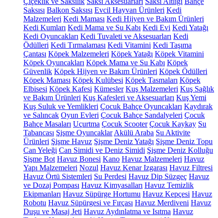
Çiçeklik ve Saksılık
Saksı Aksesuarları
Saksı Altlığı
Bahçe
Saksısı
Balkon Saksısı
Evcil Hayvan Ürünleri
Kedi
Malzemeleri
Kedi Maması
Kedi Hijyen ve Bakım Ürünleri
Kedi Kumları
Kedi Mama ve Su Kabı
Kedi Evi
Kedi Yatağı
Kedi Oyuncakları
Kedi Tuvaleti ve Aksesuarları
Kedi
Ödülleri
Kedi Tırmalaması
Kedi Vitamini
Kedi Taşıma
Çantası
Köpek Malzemeleri
Köpek Yatağı
Köpek Vitamini
Köpek Oyuncakları
Köpek Mama ve Su Kabı
Köpek
Güvenlik
Köpek Hijyen ve Bakım Ürünleri
Köpek Ödülleri
Köpek Maması
Köpek Kulübesi
Köpek Tasmaları
Köpek
Elbisesi
Köpek Kafesi
Kümesler
Kuş Malzemeleri
Kuş Sağlık
ve Bakım Ürünleri
Kuş Kafesleri ve Aksesuarları
Kuş Yemi
Kuş Suluk ve Yemlikleri
Çocuk Bahçe Oyuncakları
Kaydırak
ve Salıncak
Oyun Evleri
Çocuk Bahçe Sandalyeleri
Çocuk
Bahçe Masaları
Uçurtma
Çocuk Scooter
Çocuk Kaykay
Su
Tabancası
Şişme Oyuncaklar
Akülü Araba
Su Aktivite
Ürünleri
Şişme Havuz
Şişme Deniz Yatağı
Şişme Deniz Topu
Can Yeleği
Can Simidi ve Deniz Simidi
Şişme Deniz Kolluğu
Şişme Bot
Havuz Bonesi
Kano
Havuz Malzemeleri
Havuz
Yapı Malzemeleri
Nozul
Havuz Kenar Izgarası
Havuz Filtresi
Havuz Örtü Sistemleri
Su Perdesi
Havuz Dip Süzgeç
Havuz
ve Dozaj Pompası
Havuz Kimyasalları
Havuz Temizlik
Ekipmanları
Havuz Süpürge Hortumu
Havuz Kepçesi
Havuz
Robotu
Havuz Süpürgesi ve Fırçası
Havuz Merdiveni
Havuz
Duşu ve Masaj Jeti
Havuz Aydınlatma ve Isıtma
Havuz