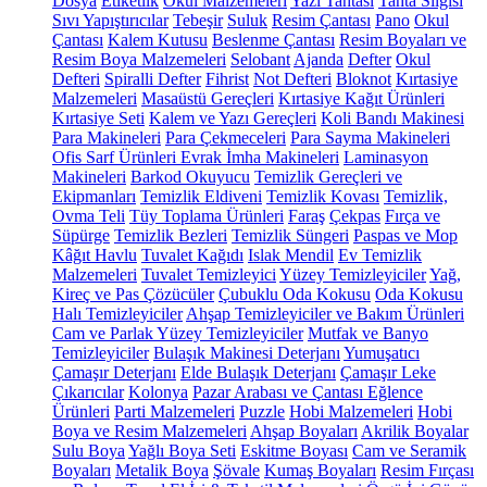
Dosya
Etiketlik
Okul Malzemeleri
Yazı Tahtası
Tahta Silgisi
Sıvı Yapıştırıcılar
Tebeşir
Suluk
Resim Çantası
Pano
Okul
Çantası
Kalem Kutusu
Beslenme Çantası
Resim Boyaları ve
Resim Boya Malzemeleri
Selobant
Ajanda
Defter
Okul
Defteri
Spiralli Defter
Fihrist
Not Defteri
Bloknot
Kırtasiye
Malzemeleri
Masaüstü Gereçleri
Kırtasiye Kağıt Ürünleri
Kırtasiye Seti
Kalem ve Yazı Gereçleri
Koli Bandı Makinesi
Para Makineleri
Para Çekmeceleri
Para Sayma Makineleri
Ofis Sarf Ürünleri
Evrak İmha Makineleri
Laminasyon
Makineleri
Barkod Okuyucu
Temizlik Gereçleri ve
Ekipmanları
Temizlik Eldiveni
Temizlik Kovası
Temizlik,
Ovma Teli
Tüy Toplama Ürünleri
Faraş
Çekpas
Fırça ve
Süpürge
Temizlik Bezleri
Temizlik Süngeri
Paspas ve Mop
Kâğıt Havlu
Tuvalet Kağıdı
Islak Mendil
Ev Temizlik
Malzemeleri
Tuvalet Temizleyici
Yüzey Temizleyiciler
Yağ,
Kireç ve Pas Çözücüler
Çubuklu Oda Kokusu
Oda Kokusu
Halı Temizleyiciler
Ahşap Temizleyiciler ve Bakım Ürünleri
Cam ve Parlak Yüzey Temizleyiciler
Mutfak ve Banyo
Temizleyiciler
Bulaşık Makinesi Deterjanı
Yumuşatıcı
Çamaşır Deterjanı
Elde Bulaşık Deterjanı
Çamaşır Leke
Çıkarıcılar
Kolonya
Pazar Arabası ve Çantası
Eğlence
Ürünleri
Parti Malzemeleri
Puzzle
Hobi Malzemeleri
Hobi
Boya ve Resim Malzemeleri
Ahşap Boyaları
Akrilik Boyalar
Sulu Boya
Yağlı Boya Seti
Eskitme Boyası
Cam ve Seramik
Boyaları
Metalik Boya
Şövale
Kumaş Boyaları
Resim Fırçası