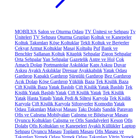
MOBİLYA
Salon ve Oturma Odası
TV Ünitesi ve Sehpası
Tv
Üniteleri
TV Sehpası
Oturma Grupları
Koltuk ve Kanepeler
Koltuk Takımları
Köşe Koltuklar
Tekli Koltuk ve Berjerler
Çekyat
Armut Koltuklar
Masaj Koltuğu
Puf
Bank ve
Benchler
Sallanan Koltuk
Kitaplık
Sehpalar
Zigon Sehpalar
Orta Sehpalar
Yan Sehpalar
Gazetelik
Antre ve Hol
Çok
Amaçlı Dolap
Portmantolar
Askılıklar
Kapı Askısı
Duvar
Askısı
Ayaklı Askılıklar
Dresuar
Ayakkabılık
Yatak Odası
Gardırop
Kapaklı Gardırop
Sürgülü Gardırop
Bez Gardırop
Açık Dolap
Köşe Gardırop
Yüklük
Baza
Tek Kişilik Baza
Çift Kişilik Baza
Yatak Başlığı
Çift Kişilik Yatak Başlığı
Tek
Kişilik Yatak Başlığı
Yatak
Çift Kişilik Yatak
Tek Kişilik
Yatak
Hasta Yatağı
Yatak Pedi & Şiltesi
Karyola
Tek Kişilik
Karyola
Çift Kişilik Karyola
Şifonyerler
Komodin
Yatak
Odası Takımları
Makyaj Masası
Takı Dolabı
Sandık
Paravan
Ofis ve Çalışma Mobilyaları
Çalışma ve Bilgisayar Masası
Oyuncu Koltukları
Çalışma ve Ofis Sandalyeleri
Keson
Ofis
Dolabı
Ofis Koltukları ve Kanepeleri
Ayaklı Küllükler
Laptop
Sehpası
Oyuncu Masası
Toplantı Masası
Ofis Masası ve
Takımları
Yemek Odası
Yemek Odası Takımları
Vitrin
Yemek