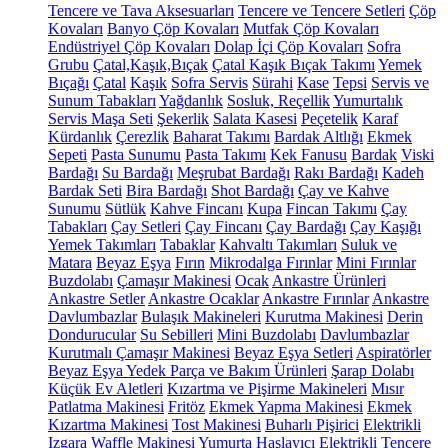
Tencere ve Tava Aksesuarları
Tencere ve Tencere Setleri
Çöp
Kovaları
Banyo Çöp Kovaları
Mutfak Çöp Kovaları
Endüstriyel Çöp Kovaları
Dolap İçi Çöp Kovaları
Sofra
Grubu
Çatal,Kaşık,Bıçak
Çatal Kaşık Bıçak Takımı
Yemek
Bıçağı
Çatal
Kaşık
Sofra Servis
Sürahi
Kase
Tepsi
Servis ve
Sunum Tabakları
Yağdanlık
Sosluk, Reçellik
Yumurtalık
Servis Maşa Seti
Şekerlik
Salata Kasesi
Peçetelik
Karaf
Kürdanlık
Çerezlik
Baharat Takımı
Bardak Altlığı
Ekmek
Sepeti
Pasta Sunumu
Pasta Takımı
Kek Fanusu
Bardak
Viski
Bardağı
Su Bardağı
Meşrubat Bardağı
Rakı Bardağı
Kadeh
Bardak Seti
Bira Bardağı
Shot Bardağı
Çay ve Kahve
Sunumu
Sütlük
Kahve Fincanı
Kupa
Fincan Takımı
Çay
Tabakları
Çay Setleri
Çay Fincanı
Çay Bardağı
Çay Kaşığı
Yemek Takımları
Tabaklar
Kahvaltı Takımları
Suluk ve
Matara
Beyaz Eşya
Fırın
Mikrodalga Fırınlar
Mini Fırınlar
Buzdolabı
Çamaşır Makinesi
Ocak
Ankastre Ürünleri
Ankastre Setler
Ankastre Ocaklar
Ankastre Fırınlar
Ankastre
Davlumbazlar
Bulaşık Makineleri
Kurutma Makinesi
Derin
Dondurucular
Su Sebilleri
Mini Buzdolabı
Davlumbazlar
Kurutmalı Çamaşır Makinesi
Beyaz Eşya Setleri
Aspiratörler
Beyaz Eşya Yedek Parça ve Bakım Ürünleri
Şarap Dolabı
Küçük Ev Aletleri
Kızartma ve Pişirme Makineleri
Mısır
Patlatma Makinesi
Fritöz
Ekmek Yapma Makinesi
Ekmek
Kızartma Makinesi
Tost Makinesi
Buharlı Pişirici
Elektrikli
Izgara
Waffle Makinesi
Yumurta Haşlayıcı
Elektrikli Tencere