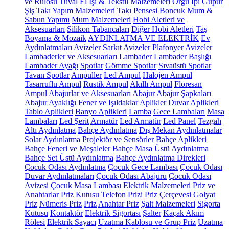
ve Rulosu
Tuval
El İşi & Tekstil Malzemeleri
Örgü İpi
Güpür
Şiş
Takı Yapım Malzemeleri
Takı Pensesi
Boncuk
Mum &
Sabun Yapımı
Mum Malzemeleri
Hobi Aletleri ve
Aksesuarları
Silikon Tabancaları
Diğer Hobi Aletleri
Taş
Boyama & Mozaik
AYDINLATMA VE ELEKTRİK
Ev
Aydınlatmaları
Avizeler
Sarkıt Avizeler
Plafonyer Avizeler
Lambaderler ve Aksesuarları
Lambader
Lambader Başlığı
Lambader Ayağı
Spotlar
Gömme Spotlar
Sıvaüstü Spotlar
Tavan Spotlar
Ampuller
Led Ampul
Halojen Ampul
Tasarruflu Ampul
Rustik Ampul
Akıllı Ampul
Floresan
Ampul
Abajurlar ve Aksesuarları
Abajur
Abajur Şapkaları
Abajur Ayaklığı
Fener ve Işıldaklar
Aplikler
Duvar Aplikleri
Tablo Aplikleri
Banyo Aplikleri
Lamba
Gece Lambaları
Masa
Lambaları
Led Şerit
Armatür
Led Armatür
Led Panel
Tezgah
Altı Aydınlatma
Bahçe Aydınlatma
Dış Mekan Aydınlatmalar
Solar Aydınlatma
Projektör ve Sensörler
Bahçe Aplikleri
Bahçe Feneri ve Meşaleler
Bahçe Masa Üstü Aydınlatma
Bahçe Set Üstü Aydınlatma
Bahçe Aydınlatma Direkleri
Çocuk Odası Aydınlatma
Çocuk Gece Lambası
Çocuk Odası
Duvar Aydınlatmaları
Çocuk Odası Abajuru
Çocuk Odası
Avizesi
Çocuk Masa Lambası
Elektrik Malzemeleri
Priz ve
Anahtarlar
Priz Kutusu
Telefon Prizi
Priz Çerçevesi
Golyat
Priz
Nümeris Priz
Priz
Anahtar Priz
Şalt Malzemeleri
Sigorta
Kutusu
Kontaktör
Elektrik Sigortası
Şalter
Kaçak Akım
Rölesi
Elektrik Sayacı
Uzatma Kablosu ve Grup Priz
Uzatma