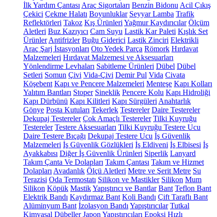
İlk Yardım Çantası
Araç Sigortaları
Benzin Bidonu
Acil Çıkış
Çekici
Çekme Halatı
Boyunluklar
Seyyar Lamba
Trafik
Reflektörleri
Takoz
Kış Ürünleri
Yağmur Kaydırıcılar
Ölçüm
Aletleri
Buz Kazıyıcı
Cam Suyu
Lastik Kar Paleti
Kışlık Set
Ürünler
Antifrizler
Buğu Giderici
Lastik Zinciri
Elektrikli
Araç Şarj İstasyonları
Oto Yedek Parça
Römork
Hırdavat
Malzemeleri
Hırdavat Malzemesi ve Aksesuarları
Yönlendirme Levhaları
Sabitleme Ürünleri
Dübel
Dübel
Setleri
Somun
Çivi
Vida-Çivi
Demir Pul
Vida
Civata
Köşebent
Kapı ve Pencere Malzemeleri
Menteşe
Kapı Kolları
Yalıtım Bantları
Stoper
Sineklik
Pencere Kolu
Kapı Hidroliği
Kapı Dürbünü
Kapı Kilitleri
Kapı Sürgüleri
Anahtarlık
Gönye
Posta Kutuları
Tekerlek
Testereler
Daire Testereler
Dekupaj Testereler
Çok Amaçlı Testereler
Tilki Kuyruğu
Testereler
Testere Aksesuarları
Tilki Kuyruğu Testere Ucu
Daire Testere Bıçağı
Dekupaj Testere Ucu
İş Güvenlik
Malzemeleri
İş Güvenlik Gözlükleri
İş Eldiveni
İş Elbisesi
İş
Ayakkabısı
Diğer İş Güvenlik Ürünleri
Siperlik
Lanyard
Takım Çanta Ve Dolapları
Takım Çantası
Takım ve Hizmet
Dolapları
Avadanlık
Ölçü Aletleri
Metre ve Şerit Metre
Su
Terazisi
Oda Termostatı
Silikon ve Mastikler
Silikon
Mum
Silikon
Köpük
Mastik
Yapıştırıcı ve Bantlar
Bant
Teflon Bant
Elektrik Bandı
Kaydırmaz Bant
Koli Bandı
Çift Taraflı Bant
Alüminyum Bant
İzolasyon Bandı
Yapıştırıcılar
Tutkal
Kimyasal Dübeller
Japon Yapıştırıcıları
Epoksi
Hızlı