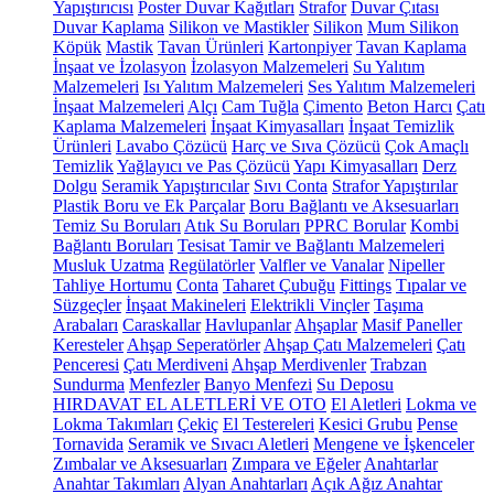
Yapıştırıcısı
Poster Duvar Kağıtları
Strafor
Duvar Çıtası
Duvar Kaplama
Silikon ve Mastikler
Silikon
Mum Silikon
Köpük
Mastik
Tavan Ürünleri
Kartonpiyer
Tavan Kaplama
İnşaat ve İzolasyon
İzolasyon Malzemeleri
Su Yalıtım
Malzemeleri
Isı Yalıtım Malzemeleri
Ses Yalıtım Malzemeleri
İnşaat Malzemeleri
Alçı
Cam Tuğla
Çimento
Beton Harcı
Çatı
Kaplama Malzemeleri
İnşaat Kimyasalları
İnşaat Temizlik
Ürünleri
Lavabo Çözücü
Harç ve Sıva Çözücü
Çok Amaçlı
Temizlik
Yağlayıcı ve Pas Çözücü
Yapı Kimyasalları
Derz
Dolgu
Seramik Yapıştırıcılar
Sıvı Conta
Strafor Yapıştırılar
Plastik Boru ve Ek Parçalar
Boru Bağlantı ve Aksesuarları
Temiz Su Boruları
Atık Su Boruları
PPRC Borular
Kombi
Bağlantı Boruları
Tesisat Tamir ve Bağlantı Malzemeleri
Musluk Uzatma
Regülatörler
Valfler ve Vanalar
Nipeller
Tahliye Hortumu
Conta
Taharet Çubuğu
Fittings
Tıpalar ve
Süzgeçler
İnşaat Makineleri
Elektrikli Vinçler
Taşıma
Arabaları
Caraskallar
Havlupanlar
Ahşaplar
Masif Paneller
Keresteler
Ahşap Seperatörler
Ahşap Çatı Malzemeleri
Çatı
Penceresi
Çatı Merdiveni
Ahşap Merdivenler
Trabzan
Sundurma
Menfezler
Banyo Menfezi
Su Deposu
HIRDAVAT EL ALETLERİ VE OTO
El Aletleri
Lokma ve
Lokma Takımları
Çekiç
El Testereleri
Kesici Grubu
Pense
Tornavida
Seramik ve Sıvacı Aletleri
Mengene ve İşkenceler
Zımbalar ve Aksesuarları
Zımpara ve Eğeler
Anahtarlar
Anahtar Takımları
Alyan Anahtarları
Açık Ağız Anahtar