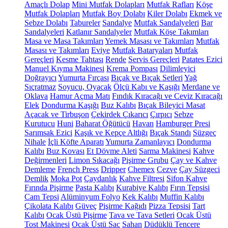
Amaçlı Dolap
Mini Mutfak Dolapları
Mutfak Rafları
Köşe
Mutfak Dolapları
Mutfak Boy Dolabı
Kiler Dolabı
Ekmek ve
Sebze Dolabı
Tabureler
Sandalye
Mutfak Sandalyeleri
Bar
Sandalyeleri
Katlanır Sandalyeler
Mutfak Köşe Takımları
Masa ve Masa Takımları
Yemek Masası ve Takımları
Mutfak
Masası ve Takımları
Eviye
Mutfak Bataryaları
Mutfak
Gereçleri
Kesme Tahtası
Rende
Servis Gereçleri
Patates Ezici
Manuel Kıyma Makinesi
Krema Pompası
Dilimleyici
Doğrayıcı
Yumurta Fırçası
Bıçak ve Bıçak Setleri
Yağ
Sıçratmaz
Soyucu, Oyacak
Ölçü Kabı ve Kaşığı
Merdane ve
Oklava
Hamur Açma Matı
Fındık Kıracağı ve Ceviz Kıracağı
Elek
Dondurma Kaşığı
Buz Kalıbı
Bıçak Bileyici Masat
Açacak ve Tirbuşon
Çekirdek Çıkarıcı
Çırpıcı
Sebze
Kurutucu
Huni
Baharat Öğütücü
Havan
Hamburger Presi
Sarımsak Ezici
Kaşık ve Kepçe Altlığı
Bıçak Standı
Süzgeç
Nihale
İçli Köfte Aparatı
Yumurta Zamanlayıcı
Dondurma
Kalıbı
Buz Kovası
Et Dövme Aleti
Sarma Makinesi
Kahve
Değirmenleri
Limon Sıkacağı
Pişirme Grubu
Çay ve Kahve
Demleme
French Press
Dripper
Chemex
Cezve
Çay Süzgeci
Demlik
Moka Pot
Çaydanlık
Kahve Filtresi
Sifon Kahve
Fırında Pişirme
Pasta Kalıbı
Kurabiye Kalıbı
Fırın Tepsisi
Cam Tepsi
Alüminyum Folyo
Kek Kalıbı
Muffin Kalıbı
Çikolata Kalıbı
Güveç
Pişirme Kağıdı
Pizza Tepsisi
Tart
Kalıbı
Ocak Üstü Pişirme
Tava ve Tava Setleri
Ocak Üstü
Tost Makinesi
Ocak Üstü Sac
Sahan
Düdüklü Tencere