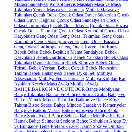
Masası Sandalyesi
Konsol
Servis Masaları
Masa ve Masa
Takımları
Yemek Masası ve Takımları
Mutfak Masası ve
Takımları
Çocuk Odası
Çocuk Odası Duvar Stickerları
Çocuk
Odası Duvar Kağıtları
Çocuk Odası Sandalyeleri
Çocuk
Odası Gardıropları
Çocuk Odası Masası
Çocuk Odası Bazası
Çocuk Odası Takımları
Çocuk Odası Komodini
Çocuk Odası
Karyolaları
Genç Odası
Genç Odası Takımları
Genç Odası
Komodini
Genç Odası Şifonyerleri
Genç Odası Bazaları
Genç Odası Gardıropları
Genç Odası Karyolaları
Ranza
Bebek Odası
Bebek Beşikleri
Mama Sandalyesi
Bebek
Karyolaları
Bebek Gardıropları
Bebek Yatakları
Bebek Odası
Takımları
Oyuncak Dolabı
Bebek Şifonyer
Bebek Odası
Tekstili
Bebek Yorganı
Bebek Çarşafı
Bebek Nevresim
Takımı
Bebek Battaniyesi
Bebek Uyku Seti
Mobilya
Aksesuarları
Mobilya Yedek Parçaları
Mobilya Kulpları
Raf
Ayakları
Keçeler
Masa Ayağı
Mobilya Ayağı
BAHÇE,BALKON VE OUTDOOR
Bahçe Mobilyaları
Bahçe Takımları
Balkon ve Bahçe Oturma Grubu
Bahçe ve
Balkon Yemek Masası Takımları
Balkon ve Bahçe Köşe
Takımı
Bistro Setleri
Bahçe Minderi
Çardak ve Kameriyeler
Bahçe ve Balkon Masası
Bahçe Şemsiyesi
Bahçe Bankı
Bahçe Sandalyeleri
Bahçe Sehpası
Bahçe Mobilya Kılıfları
Hamak
Bahçe Salıncağı
Şezlong
Bahçe Koltukları
Ahşap Ev
ve Bungalov
Tente
Prefabrik Evler
Kamp Spor ve Outdoor
Kamp Malzemeleri
Çadırlar
Kamp Sandalyesi
Uyku Tulumu