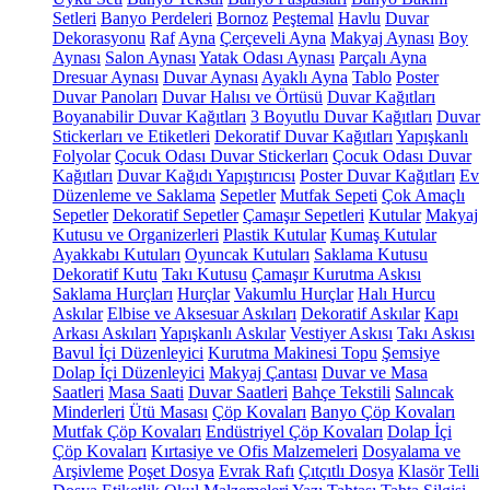
Setleri
Banyo Perdeleri
Bornoz
Peştemal
Havlu
Duvar
Dekorasyonu
Raf
Ayna
Çerçeveli Ayna
Makyaj Aynası
Boy
Aynası
Salon Aynası
Yatak Odası Aynası
Parçalı Ayna
Dresuar Aynası
Duvar Aynası
Ayaklı Ayna
Tablo
Poster
Duvar Panoları
Duvar Halısı ve Örtüsü
Duvar Kağıtları
Boyanabilir Duvar Kağıtları
3 Boyutlu Duvar Kağıtları
Duvar
Stickerları ve Etiketleri
Dekoratif Duvar Kağıtları
Yapışkanlı
Folyolar
Çocuk Odası Duvar Stickerları
Çocuk Odası Duvar
Kağıtları
Duvar Kağıdı Yapıştırıcısı
Poster Duvar Kağıtları
Ev
Düzenleme ve Saklama
Sepetler
Mutfak Sepeti
Çok Amaçlı
Sepetler
Dekoratif Sepetler
Çamaşır Sepetleri
Kutular
Makyaj
Kutusu ve Organizerleri
Plastik Kutular
Kumaş Kutular
Ayakkabı Kutuları
Oyuncak Kutuları
Saklama Kutusu
Dekoratif Kutu
Takı Kutusu
Çamaşır Kurutma Askısı
Saklama Hurçları
Hurçlar
Vakumlu Hurçlar
Halı Hurcu
Askılar
Elbise ve Aksesuar Askıları
Dekoratif Askılar
Kapı
Arkası Askıları
Yapışkanlı Askılar
Vestiyer Askısı
Takı Askısı
Bavul İçi Düzenleyici
Kurutma Makinesi Topu
Şemsiye
Dolap İçi Düzenleyici
Makyaj Çantası
Duvar ve Masa
Saatleri
Masa Saati
Duvar Saatleri
Bahçe Tekstili
Salıncak
Minderleri
Ütü Masası
Çöp Kovaları
Banyo Çöp Kovaları
Mutfak Çöp Kovaları
Endüstriyel Çöp Kovaları
Dolap İçi
Çöp Kovaları
Kırtasiye ve Ofis Malzemeleri
Dosyalama ve
Arşivleme
Poşet Dosya
Evrak Rafı
Çıtçıtlı Dosya
Klasör
Telli