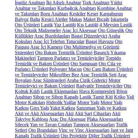
İngiliz Anahtarı
İki Ağızlı Anahtar
Tork Anahtarı
Yıldız
Anahtar ve Takımları
Kurbağcık Anahtarı
Kombine Anahtar
ve Takımları
Boru Anahtarı
Keskiler
Keser
Kargaburun
Balyoz
Balta
Kesici Aletler
Makas
Maket Bıçağı
Iskarpela
Oto Ürünleri
Lastik
Yaz Lastiği
Kış Lastiği
4 Mevsim Lastik
Oto Teknik Malzemeler
Araç İçi Aksesuar
Oto Güneşlik
Oto
Küllükler
Araç Buzdolapları
Bagaj Düzenleyici
Araba
Kokuları
Araç İçi Telefon Tutucular
Bagaj Havuzu
Oto
Paspası
Araç İçi Kamera
Oto Multimedya ve Görüntü
Sistemleri
Oto Bakım Temizlik Ürünleri
Basınçlı Yıkama
Makineleri
Tampon Parlatıcı ve Temizleyiciler
Torpido
Temizlik ve Bakım Ürünleri
Oto Şampuan
Oto Cila ve
Parlatıcı Ürünleri
Polyester Macun
Oto Cam Bakım Ürünleri
ve Temizleyiciler
Mikrofiber Bez
Araç Temizlik Seti
Araç
Boyaları
Araç Süpürgeleri
Araba Çizik Giderici
Motor
Temizleyici ve Bakım Ürünleri
Radyatör Temizleyiciler
Oto
Koltuk Kılıfı
Lastik Ekipmanları
Hava Kompresörü
Bijon
Anahtarı
Sibop ve Sibop Kapağı
Lastik Tamir Kiti
Kriko
Yağ
Motor Katkıları
Hidrolik Yağlar
Motor Yağı
Motor Yağı
Katkısı
Gres Yağı
Yakıt Katkısı
Şanzıman Yağı ve Katkısı
Akü ve Akü Aksesuarları
Akü
Akü Şarj Cihazları
Akü
Takviye Kablosu
Araç Dış Aksesuar
Plaka Aksesuarları
Silecek
Yan ve Tavan Çıtaları
Tampon Aksesuarları
Trafik
Setleri
Oto Brandaları
Vinç ve Vinç Aksesuarları
Jant ve Jant
Kapağı
Trafik Ürünleri
Oto Projektör
Diğer Trafik Ürünleri