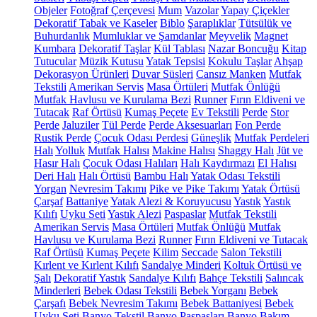
Objeler
Fotoğraf Çerçevesi
Mum
Vazolar
Yapay Çiçekler
Dekoratif Tabak ve Kaseler
Biblo
Şaraplıklar
Tütsülük ve
Buhurdanlık
Mumluklar ve Şamdanlar
Meyvelik
Magnet
Kumbara
Dekoratif Taşlar
Kül Tablası
Nazar Boncuğu
Kitap
Tutucular
Müzik Kutusu
Yatak Tepsisi
Kokulu Taşlar
Ahşap
Dekorasyon Ürünleri
Duvar Süsleri
Cansız Manken
Mutfak
Tekstili
Amerikan Servis
Masa Örtüleri
Mutfak Önlüğü
Mutfak Havlusu ve Kurulama Bezi
Runner
Fırın Eldiveni ve
Tutacak
Raf Örtüsü
Kumaş Peçete
Ev Tekstili
Perde
Stor
Perde
Jaluziler
Tül Perde
Perde Aksesuarları
Fon Perde
Rustik Perde
Çocuk Odası Perdesi
Güneşlik
Mutfak Perdeleri
Halı
Yolluk
Mutfak Halısı
Makine Halısı
Shaggy Halı
Jüt ve
Hasır Halı
Çocuk Odası Halıları
Halı Kaydırmazı
El Halısı
Deri Halı
Halı Örtüsü
Bambu Halı
Yatak Odası Tekstili
Yorgan
Nevresim Takımı
Pike ve Pike Takımı
Yatak Örtüsü
Çarşaf
Battaniye
Yatak Alezi & Koruyucusu
Yastık
Yastık
Kılıfı
Uyku Seti
Yastık Alezi
Paspaslar
Mutfak Tekstili
Amerikan Servis
Masa Örtüleri
Mutfak Önlüğü
Mutfak
Havlusu ve Kurulama Bezi
Runner
Fırın Eldiveni ve Tutacak
Raf Örtüsü
Kumaş Peçete
Kilim
Seccade
Salon Tekstili
Kırlent ve Kırlent Kılıfı
Sandalye Minderi
Koltuk Örtüsü ve
Şalı
Dekoratif Yastık
Sandalye Kılıfı
Bahçe Tekstili
Salıncak
Minderleri
Bebek Odası Tekstili
Bebek Yorganı
Bebek
Çarşafı
Bebek Nevresim Takımı
Bebek Battaniyesi
Bebek
Uyku Seti
Banyo Tekstil
Banyo Paspasları
Banyo Bakım