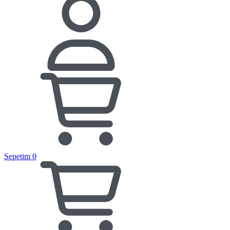
Sepetim
0