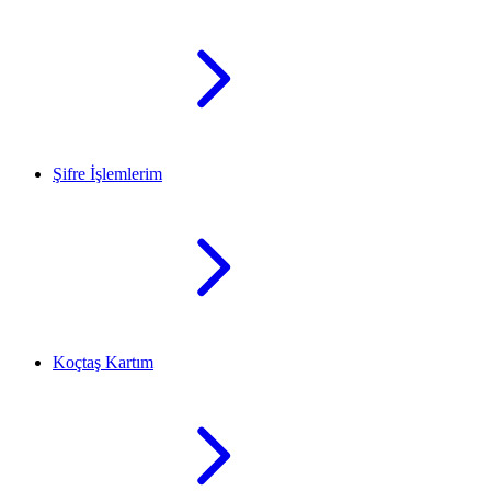
Şifre İşlemlerim
Koçtaş Kartım