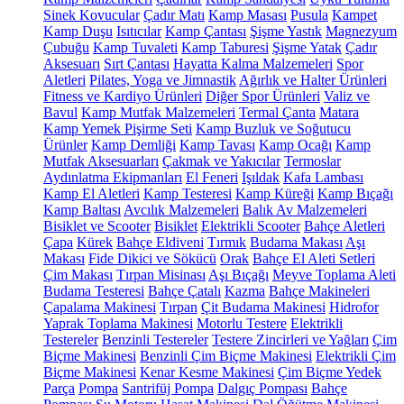
Sinek Kovucular
Çadır Matı
Kamp Masası
Pusula
Kampet
Kamp Duşu
Isıtıcılar
Kamp Çantası
Şişme Yastık
Magnezyum
Çubuğu
Kamp Tuvaleti
Kamp Taburesi
Şişme Yatak
Çadır
Aksesuarı
Sırt Çantası
Hayatta Kalma Malzemeleri
Spor
Aletleri
Pilates, Yoga ve Jimnastik
Ağırlık ve Halter Ürünleri
Fitness ve Kardiyo Ürünleri
Diğer Spor Ürünleri
Valiz ve
Bavul
Kamp Mutfak Malzemeleri
Termal Çanta
Matara
Kamp Yemek Pişirme Seti
Kamp Buzluk ve Soğutucu
Ürünler
Kamp Demliği
Kamp Tavası
Kamp Ocağı
Kamp
Mutfak Aksesuarları
Çakmak ve Yakıcılar
Termoslar
Aydınlatma Ekipmanları
El Feneri
Işıldak
Kafa Lambası
Kamp El Aletleri
Kamp Testeresi
Kamp Küreği
Kamp Bıçağı
Kamp Baltası
Avcılık Malzemeleri
Balık Av Malzemeleri
Bisiklet ve Scooter
Bisiklet
Elektrikli Scooter
Bahçe Aletleri
Çapa
Kürek
Bahçe Eldiveni
Tırmık
Budama Makası
Aşı
Makası
Fide Dikici ve Sökücü
Orak
Bahçe El Aleti Setleri
Çim Makası
Tırpan Misinası
Aşı Bıçağı
Meyve Toplama Aleti
Budama Testeresi
Bahçe Çatalı
Kazma
Bahçe Makineleri
Çapalama Makinesi
Tırpan
Çit Budama Makinesi
Hidrofor
Yaprak Toplama Makinesi
Motorlu Testere
Elektrikli
Testereler
Benzinli Testereler
Testere Zincirleri ve Yağları
Çim
Biçme Makinesi
Benzinli Çim Biçme Makinesi
Elektrikli Çim
Biçme Makinesi
Kenar Kesme Makinesi
Çim Biçme Yedek
Parça
Pompa
Santrifüj Pompa
Dalgıç Pompası
Bahçe