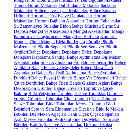
Pompası
Su Motoru
Hasat Makinesi
Dal Öğütme Makinesi
Toprak Burgu Makinesi
Dal Budama Makinesi
İlaçlama
Makineleri
Bahçe İş ve İnşaat Makineleri
Bahçe Sulama
Ürünleri
Hortumlar
Fıskiye ve Damlatıcılar
Hortum
Makaraları
Hortum Bağlantı Aparatları
Hortum Tabancaları
Su Zamanlayıcı
Sulaklar
Bidon
Bahçe Musluğu
Şişme Su
Deposu
Mangal ve Aksesuarları
Mangal Aksesuarları
Mangal
Kömürü ve Tutuşturucular
Mangal ve Barbekü
Kömürlü
Mangal
Tüplü Mangal
Elektrikli Izgara
Pürmüz
Piknik
Malzemeleri
Piknik Sepetleri
Piknik Seti
Semaver
Piknik
Örtüleri
Bahçe Depolama
Depolama Evleri
Depolama
Dolapları
Depolama Sandığı
Bahçe Aydınlatma
Dış Mekan
Aydınlatmalar
Solar Aydınlatma
Projektör ve Sensörler
Bahçe
Aplikleri
Bahçe Feneri ve Meşaleler
Bahçe Masa Üstü
Aydınlatma
Bahçe Set Üstü Aydınlatma
Bahçe Aydınlatma
Direkleri
Bahçe Peyzaj Ürünleri
Bahçe Yer Döşemeleri
Bahçe
Çit ve Bordürleri
Bahçe Filesi
Bahçe Gizleme Ağları
Bahçe
Dekorasyon Ürünleri
Bahçe Kovaları
Toprak ve Çiçek
Bakımı
Bitki Yetiştirme Ürünleri
Torf ve Topraklar
Gübreler
ve Sıvı Gübreler
Tohumlar
Çim Tohumu
Çiçek Tohumu
Sebze Tohumları
Bitki Tohumları
Meyve Tohumu
Bitki
Besinleri
Sera ve Sera Ekipmanları
Çiçek ve Bitki
İç Mekan
Bitkileri
Dış Mekan Ağaçları
Canlı Çiçek
Çiçek Soğanları
Aşılı Meyve Fidanları
Aşılı Gül
Fide
Dış Mekan Sarmaşık
Bitkileri
Kaktüs
Saksı ve Aksesuarları
Dekoratif Saksı