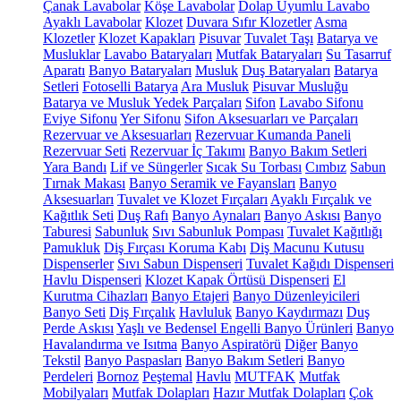
Çanak Lavabolar
Köşe Lavabolar
Dolap Uyumlu Lavabo
Ayaklı Lavabolar
Klozet
Duvara Sıfır Klozetler
Asma
Klozetler
Klozet Kapakları
Pisuvar
Tuvalet Taşı
Batarya ve
Musluklar
Lavabo Bataryaları
Mutfak Bataryaları
Su Tasarruf
Aparatı
Banyo Bataryaları
Musluk
Duş Bataryaları
Batarya
Setleri
Fotoselli Batarya
Ara Musluk
Pisuvar Musluğu
Batarya ve Musluk Yedek Parçaları
Sifon
Lavabo Sifonu
Eviye Sifonu
Yer Sifonu
Sifon Aksesuarları ve Parçaları
Rezervuar ve Aksesuarları
Rezervuar Kumanda Paneli
Rezervuar Seti
Rezervuar İç Takımı
Banyo Bakım Setleri
Yara Bandı
Lif ve Süngerler
Sıcak Su Torbası
Cımbız
Sabun
Tırnak Makası
Banyo Seramik ve Fayansları
Banyo
Aksesuarları
Tuvalet ve Klozet Fırçaları
Ayaklı Fırçalık ve
Kağıtlık Seti
Duş Rafı
Banyo Aynaları
Banyo Askısı
Banyo
Taburesi
Sabunluk
Sıvı Sabunluk Pompası
Tuvalet Kağıtlığı
Pamukluk
Diş Fırçası Koruma Kabı
Diş Macunu Kutusu
Dispenserler
Sıvı Sabun Dispenseri
Tuvalet Kağıdı Dispenseri
Havlu Dispenseri
Klozet Kapak Örtüsü Dispenseri
El
Kurutma Cihazları
Banyo Etajeri
Banyo Düzenleyicileri
Banyo Seti
Diş Fırçalık
Havluluk
Banyo Kaydırmazı
Duş
Perde Askısı
Yaşlı ve Bedensel Engelli Banyo Ürünleri
Banyo
Havalandırma ve Isıtma
Banyo Aspiratörü
Diğer
Banyo
Tekstil
Banyo Paspasları
Banyo Bakım Setleri
Banyo
Perdeleri
Bornoz
Peştemal
Havlu
MUTFAK
Mutfak
Mobilyaları
Mutfak Dolapları
Hazır Mutfak Dolapları
Çok