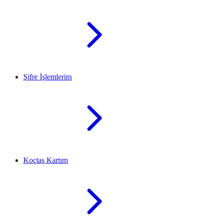
Şifre İşlemlerim
Koçtaş Kartım