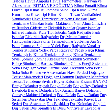
Trafosu
Havuz Ampulü
Havuz Termometresi
Karavan ve
Aksesuarları
ISITMA VE SOĞUTMA
Klima
Portatif Klima
Duvar Tipi Klima
Isı Pompası
Salon Tipi Klima
Klima
Kumandası
Kaset Tipi Klima
Kombi
Tavan Vantilatörleri
Vantilatörler
Hava Temizleyiciler
Nem Cihazları
Hava
Temizleme Cihazları
Buhar Makineleri
Nem Alma Cihazları
ve Rutubet Gidericiler
Elektrikli Isıtıcılar
Quartz Isıtıcılar
Infrared Isıtıcılar
Kule Tipi Isıtıcılar
Yağlı Radyatör
Fanlı
Isıtıcılar
Elektrikli Radyatörler
Dış Mekan Isıtıcılar
Havlupanlar
Radyatörler
Termosifonlar
Şofbenler
Ani Su
Isıtıcı
Isıtma ve Soğutma Yedek Parça
Radyatör Vanaları
Termostat
Klima Yedek Parça
Radyatör Yedek Parça
Klima
Temizleyicisi
Klima Temizleme Spreyi
Klima Temizleme
Sıvısı
Şömine
Şömine Aksesuarları
Elektrikli Şömineler
Bahçe Şömineleri
Bacasız Şömineler
Güneş Enerji Sistemleri
Soba
Doğalgaz Sobası
Kuzine Soba
Elektrikli Soba
Pelet
Soba
Soba Borusu ve Aksesuarları
Hava Perdesi
Doğalgaz
Tesisat Malzemeleri
Doğalgaz Hortumu
Doğalgaz Menfezleri
Tesisat Temizleme Sıvıları
Boyler
Kalorifer Kazanı
BANYO
Banyo Dolapları
Aynalı Banyo Dolabı
Banyo Boy Dolapları
Lavabolu Banyo Dolapları
Çok Amaçlı Banyo Dolapları
Çamaşır Makinesi Dolapları
Ecza Dolabı
Banyo Rafları
Duş
Sistemleri
Duşakabin
Duş Tekneleri
Jakuziler
Küvet
Duş
Setleri
Duş Sistemleri
Duş Başlıkları
Duş Kolonları
Sürgülü
Duş Setleri
Duş Spiralleri
El Duşu
Vitrifiyeler
Lavabolar