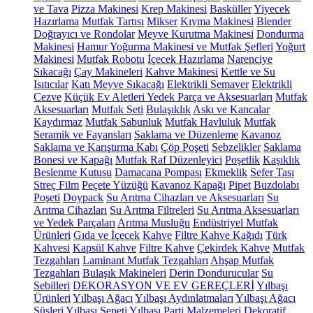
ve Tava
Pizza Makinesi
Krep Makinesi
Basküller
Yiyecek
Hazırlama
Mutfak Tartısı
Mikser
Kıyma Makinesi
Blender
Doğrayıcı ve Rondolar
Meyve Kurutma Makinesi
Dondurma
Makinesi
Hamur Yoğurma Makinesi ve Mutfak Şefleri
Yoğurt
Makinesi
Mutfak Robotu
İçecek Hazırlama
Narenciye
Sıkacağı
Çay Makineleri
Kahve Makinesi
Kettle ve Su
Isıtıcılar
Katı Meyve Sıkacağı
Elektrikli Semaver
Elektrikli
Cezve
Küçük Ev Aletleri Yedek Parça ve Aksesuarları
Mutfak
Aksesuarları
Mutfak Seti
Bulaşıklık
Askı ve Kancalar
Kaydırmaz
Mutfak Sabunluk
Mutfak Havluluk
Mutfak
Seramik ve Fayansları
Saklama ve Düzenleme
Kavanoz
Saklama ve Karıştırma Kabı
Çöp Poşeti
Sebzelikler
Saklama
Bonesi ve Kapağı
Mutfak Raf Düzenleyici
Poşetlik
Kaşıklık
Beslenme Kutusu
Damacana Pompası
Ekmeklik
Sefer Tası
Streç Film
Peçete Yüzüğü
Kavanoz Kapağı
Pipet
Buzdolabı
Poşeti
Doypack
Su Arıtma Cihazları ve Aksesuarları
Su
Arıtma Cihazları
Su Arıtma Filtreleri
Su Arıtma Aksesuarları
ve Yedek Parçaları
Arıtma Musluğu
Endüstriyel Mutfak
Ürünleri
Gıda ve İçecek
Kahve
Filtre Kahve Kağıdı
Türk
Kahvesi
Kapsül Kahve
Filtre Kahve
Çekirdek Kahve
Mutfak
Tezgahları
Laminant Mutfak Tezgahları
Ahşap Mutfak
Tezgahları
Bulaşık Makineleri
Derin Dondurucular
Su
Sebilleri
DEKORASYON VE EV GEREÇLERİ
Yılbaşı
Ürünleri
Yılbaşı Ağacı
Yılbaşı Aydınlatmaları
Yılbaşı Ağacı
Süsleri
Yılbaşı Sepeti
Yılbaşı Parti Malzemeleri
Dekoratif