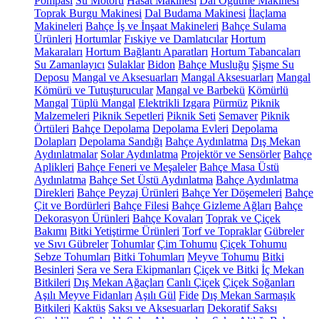
Pompası
Su Motoru
Hasat Makinesi
Dal Öğütme Makinesi
Toprak Burgu Makinesi
Dal Budama Makinesi
İlaçlama
Makineleri
Bahçe İş ve İnşaat Makineleri
Bahçe Sulama
Ürünleri
Hortumlar
Fıskiye ve Damlatıcılar
Hortum
Makaraları
Hortum Bağlantı Aparatları
Hortum Tabancaları
Su Zamanlayıcı
Sulaklar
Bidon
Bahçe Musluğu
Şişme Su
Deposu
Mangal ve Aksesuarları
Mangal Aksesuarları
Mangal
Kömürü ve Tutuşturucular
Mangal ve Barbekü
Kömürlü
Mangal
Tüplü Mangal
Elektrikli Izgara
Pürmüz
Piknik
Malzemeleri
Piknik Sepetleri
Piknik Seti
Semaver
Piknik
Örtüleri
Bahçe Depolama
Depolama Evleri
Depolama
Dolapları
Depolama Sandığı
Bahçe Aydınlatma
Dış Mekan
Aydınlatmalar
Solar Aydınlatma
Projektör ve Sensörler
Bahçe
Aplikleri
Bahçe Feneri ve Meşaleler
Bahçe Masa Üstü
Aydınlatma
Bahçe Set Üstü Aydınlatma
Bahçe Aydınlatma
Direkleri
Bahçe Peyzaj Ürünleri
Bahçe Yer Döşemeleri
Bahçe
Çit ve Bordürleri
Bahçe Filesi
Bahçe Gizleme Ağları
Bahçe
Dekorasyon Ürünleri
Bahçe Kovaları
Toprak ve Çiçek
Bakımı
Bitki Yetiştirme Ürünleri
Torf ve Topraklar
Gübreler
ve Sıvı Gübreler
Tohumlar
Çim Tohumu
Çiçek Tohumu
Sebze Tohumları
Bitki Tohumları
Meyve Tohumu
Bitki
Besinleri
Sera ve Sera Ekipmanları
Çiçek ve Bitki
İç Mekan
Bitkileri
Dış Mekan Ağaçları
Canlı Çiçek
Çiçek Soğanları
Aşılı Meyve Fidanları
Aşılı Gül
Fide
Dış Mekan Sarmaşık
Bitkileri
Kaktüs
Saksı ve Aksesuarları
Dekoratif Saksı