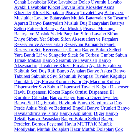
Çanak Lavabolar
Köşe Lavabolar
Dolap Uyumlu Lavabo
Ayaklı Lavabolar
Klozet
Duvara Sıfır Klozetler
Asma
Klozetler
Klozet Kapakları
Pisuvar
Tuvalet Taşı
Batarya ve
Musluklar
Lavabo Bataryaları
Mutfak Bataryaları
Su Tasarruf
Aparatı
Banyo Bataryaları
Musluk
Duş Bataryaları
Batarya
Setleri
Fotoselli Batarya
Ara Musluk
Pisuvar Musluğu
Batarya ve Musluk Yedek Parçaları
Sifon
Lavabo Sifonu
Eviye Sifonu
Yer Sifonu
Sifon Aksesuarları ve Parçaları
Rezervuar ve Aksesuarları
Rezervuar Kumanda Paneli
Rezervuar Seti
Rezervuar İç Takımı
Banyo Bakım Setleri
Yara Bandı
Lif ve Süngerler
Sıcak Su Torbası
Cımbız
Sabun
Tırnak Makası
Banyo Seramik ve Fayansları
Banyo
Aksesuarları
Tuvalet ve Klozet Fırçaları
Ayaklı Fırçalık ve
Kağıtlık Seti
Duş Rafı
Banyo Aynaları
Banyo Askısı
Banyo
Taburesi
Sabunluk
Sıvı Sabunluk Pompası
Tuvalet Kağıtlığı
Pamukluk
Diş Fırçası Koruma Kabı
Diş Macunu Kutusu
Dispenserler
Sıvı Sabun Dispenseri
Tuvalet Kağıdı Dispenseri
Havlu Dispenseri
Klozet Kapak Örtüsü Dispenseri
El
Kurutma Cihazları
Banyo Etajeri
Banyo Düzenleyicileri
Banyo Seti
Diş Fırçalık
Havluluk
Banyo Kaydırmazı
Duş
Perde Askısı
Yaşlı ve Bedensel Engelli Banyo Ürünleri
Banyo
Havalandırma ve Isıtma
Banyo Aspiratörü
Diğer
Banyo
Tekstil
Banyo Paspasları
Banyo Bakım Setleri
Banyo
Perdeleri
Bornoz
Peştemal
Havlu
MUTFAK
Mutfak
Mobilyaları
Mutfak Dolapları
Hazır Mutfak Dolapları
Çok