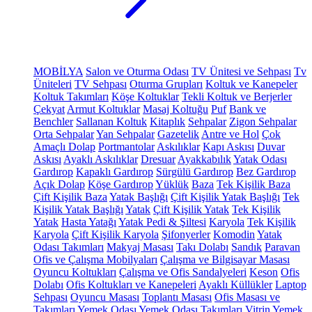
MOBİLYA
Salon ve Oturma Odası
TV Ünitesi ve Sehpası
Tv
Üniteleri
TV Sehpası
Oturma Grupları
Koltuk ve Kanepeler
Koltuk Takımları
Köşe Koltuklar
Tekli Koltuk ve Berjerler
Çekyat
Armut Koltuklar
Masaj Koltuğu
Puf
Bank ve
Benchler
Sallanan Koltuk
Kitaplık
Sehpalar
Zigon Sehpalar
Orta Sehpalar
Yan Sehpalar
Gazetelik
Antre ve Hol
Çok
Amaçlı Dolap
Portmantolar
Askılıklar
Kapı Askısı
Duvar
Askısı
Ayaklı Askılıklar
Dresuar
Ayakkabılık
Yatak Odası
Gardırop
Kapaklı Gardırop
Sürgülü Gardırop
Bez Gardırop
Açık Dolap
Köşe Gardırop
Yüklük
Baza
Tek Kişilik Baza
Çift Kişilik Baza
Yatak Başlığı
Çift Kişilik Yatak Başlığı
Tek
Kişilik Yatak Başlığı
Yatak
Çift Kişilik Yatak
Tek Kişilik
Yatak
Hasta Yatağı
Yatak Pedi & Şiltesi
Karyola
Tek Kişilik
Karyola
Çift Kişilik Karyola
Şifonyerler
Komodin
Yatak
Odası Takımları
Makyaj Masası
Takı Dolabı
Sandık
Paravan
Ofis ve Çalışma Mobilyaları
Çalışma ve Bilgisayar Masası
Oyuncu Koltukları
Çalışma ve Ofis Sandalyeleri
Keson
Ofis
Dolabı
Ofis Koltukları ve Kanepeleri
Ayaklı Küllükler
Laptop
Sehpası
Oyuncu Masası
Toplantı Masası
Ofis Masası ve
Takımları
Yemek Odası
Yemek Odası Takımları
Vitrin
Yemek