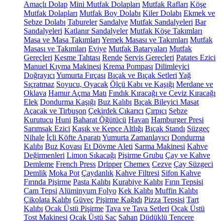
Amaçlı Dolap
Mini Mutfak Dolapları
Mutfak Rafları
Köşe
Mutfak Dolapları
Mutfak Boy Dolabı
Kiler Dolabı
Ekmek ve
Sebze Dolabı
Tabureler
Sandalye
Mutfak Sandalyeleri
Bar
Sandalyeleri
Katlanır Sandalyeler
Mutfak Köşe Takımları
Masa ve Masa Takımları
Yemek Masası ve Takımları
Mutfak
Masası ve Takımları
Eviye
Mutfak Bataryaları
Mutfak
Gereçleri
Kesme Tahtası
Rende
Servis Gereçleri
Patates Ezici
Manuel Kıyma Makinesi
Krema Pompası
Dilimleyici
Doğrayıcı
Yumurta Fırçası
Bıçak ve Bıçak Setleri
Yağ
Sıçratmaz
Soyucu, Oyacak
Ölçü Kabı ve Kaşığı
Merdane ve
Oklava
Hamur Açma Matı
Fındık Kıracağı ve Ceviz Kıracağı
Elek
Dondurma Kaşığı
Buz Kalıbı
Bıçak Bileyici Masat
Açacak ve Tirbuşon
Çekirdek Çıkarıcı
Çırpıcı
Sebze
Kurutucu
Huni
Baharat Öğütücü
Havan
Hamburger Presi
Sarımsak Ezici
Kaşık ve Kepçe Altlığı
Bıçak Standı
Süzgeç
Nihale
İçli Köfte Aparatı
Yumurta Zamanlayıcı
Dondurma
Kalıbı
Buz Kovası
Et Dövme Aleti
Sarma Makinesi
Kahve
Değirmenleri
Limon Sıkacağı
Pişirme Grubu
Çay ve Kahve
Demleme
French Press
Dripper
Chemex
Cezve
Çay Süzgeci
Demlik
Moka Pot
Çaydanlık
Kahve Filtresi
Sifon Kahve
Fırında Pişirme
Pasta Kalıbı
Kurabiye Kalıbı
Fırın Tepsisi
Cam Tepsi
Alüminyum Folyo
Kek Kalıbı
Muffin Kalıbı
Çikolata Kalıbı
Güveç
Pişirme Kağıdı
Pizza Tepsisi
Tart
Kalıbı
Ocak Üstü Pişirme
Tava ve Tava Setleri
Ocak Üstü
Tost Makinesi
Ocak Üstü Sac
Sahan
Düdüklü Tencere