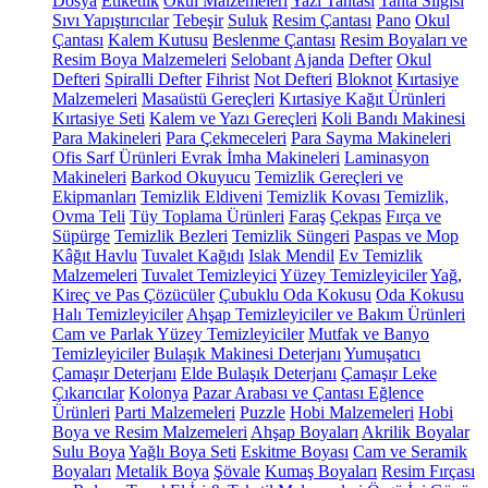
Dosya
Etiketlik
Okul Malzemeleri
Yazı Tahtası
Tahta Silgisi
Sıvı Yapıştırıcılar
Tebeşir
Suluk
Resim Çantası
Pano
Okul
Çantası
Kalem Kutusu
Beslenme Çantası
Resim Boyaları ve
Resim Boya Malzemeleri
Selobant
Ajanda
Defter
Okul
Defteri
Spiralli Defter
Fihrist
Not Defteri
Bloknot
Kırtasiye
Malzemeleri
Masaüstü Gereçleri
Kırtasiye Kağıt Ürünleri
Kırtasiye Seti
Kalem ve Yazı Gereçleri
Koli Bandı Makinesi
Para Makineleri
Para Çekmeceleri
Para Sayma Makineleri
Ofis Sarf Ürünleri
Evrak İmha Makineleri
Laminasyon
Makineleri
Barkod Okuyucu
Temizlik Gereçleri ve
Ekipmanları
Temizlik Eldiveni
Temizlik Kovası
Temizlik,
Ovma Teli
Tüy Toplama Ürünleri
Faraş
Çekpas
Fırça ve
Süpürge
Temizlik Bezleri
Temizlik Süngeri
Paspas ve Mop
Kâğıt Havlu
Tuvalet Kağıdı
Islak Mendil
Ev Temizlik
Malzemeleri
Tuvalet Temizleyici
Yüzey Temizleyiciler
Yağ,
Kireç ve Pas Çözücüler
Çubuklu Oda Kokusu
Oda Kokusu
Halı Temizleyiciler
Ahşap Temizleyiciler ve Bakım Ürünleri
Cam ve Parlak Yüzey Temizleyiciler
Mutfak ve Banyo
Temizleyiciler
Bulaşık Makinesi Deterjanı
Yumuşatıcı
Çamaşır Deterjanı
Elde Bulaşık Deterjanı
Çamaşır Leke
Çıkarıcılar
Kolonya
Pazar Arabası ve Çantası
Eğlence
Ürünleri
Parti Malzemeleri
Puzzle
Hobi Malzemeleri
Hobi
Boya ve Resim Malzemeleri
Ahşap Boyaları
Akrilik Boyalar
Sulu Boya
Yağlı Boya Seti
Eskitme Boyası
Cam ve Seramik
Boyaları
Metalik Boya
Şövale
Kumaş Boyaları
Resim Fırçası