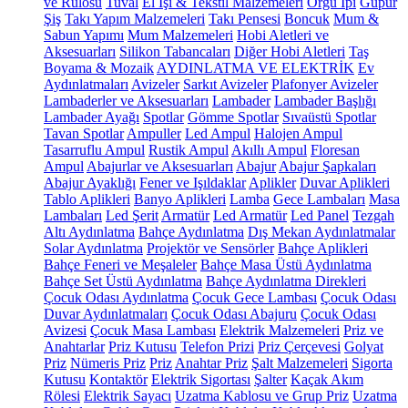
ve Rulosu
Tuval
El İşi & Tekstil Malzemeleri
Örgü İpi
Güpür
Şiş
Takı Yapım Malzemeleri
Takı Pensesi
Boncuk
Mum &
Sabun Yapımı
Mum Malzemeleri
Hobi Aletleri ve
Aksesuarları
Silikon Tabancaları
Diğer Hobi Aletleri
Taş
Boyama & Mozaik
AYDINLATMA VE ELEKTRİK
Ev
Aydınlatmaları
Avizeler
Sarkıt Avizeler
Plafonyer Avizeler
Lambaderler ve Aksesuarları
Lambader
Lambader Başlığı
Lambader Ayağı
Spotlar
Gömme Spotlar
Sıvaüstü Spotlar
Tavan Spotlar
Ampuller
Led Ampul
Halojen Ampul
Tasarruflu Ampul
Rustik Ampul
Akıllı Ampul
Floresan
Ampul
Abajurlar ve Aksesuarları
Abajur
Abajur Şapkaları
Abajur Ayaklığı
Fener ve Işıldaklar
Aplikler
Duvar Aplikleri
Tablo Aplikleri
Banyo Aplikleri
Lamba
Gece Lambaları
Masa
Lambaları
Led Şerit
Armatür
Led Armatür
Led Panel
Tezgah
Altı Aydınlatma
Bahçe Aydınlatma
Dış Mekan Aydınlatmalar
Solar Aydınlatma
Projektör ve Sensörler
Bahçe Aplikleri
Bahçe Feneri ve Meşaleler
Bahçe Masa Üstü Aydınlatma
Bahçe Set Üstü Aydınlatma
Bahçe Aydınlatma Direkleri
Çocuk Odası Aydınlatma
Çocuk Gece Lambası
Çocuk Odası
Duvar Aydınlatmaları
Çocuk Odası Abajuru
Çocuk Odası
Avizesi
Çocuk Masa Lambası
Elektrik Malzemeleri
Priz ve
Anahtarlar
Priz Kutusu
Telefon Prizi
Priz Çerçevesi
Golyat
Priz
Nümeris Priz
Priz
Anahtar Priz
Şalt Malzemeleri
Sigorta
Kutusu
Kontaktör
Elektrik Sigortası
Şalter
Kaçak Akım
Rölesi
Elektrik Sayacı
Uzatma Kablosu ve Grup Priz
Uzatma