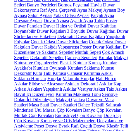
Setleri
Banyo Perdeleri
Bornoz
Peştemal
Havlu
Duvar
Dekorasyonu
Raf
Ayna
Çerçeveli Ayna
Makyaj Aynası
Boy
Aynası
Salon Aynası
Yatak Odası Aynası
Parçalı Ayna
Dresuar Aynası
Duvar Aynası
Ayaklı Ayna
Tablo
Poster
Duvar Panoları
Duvar Halısı ve Örtüsü
Duvar Kağıtları
Boyanabilir Duvar Kağıtları
3 Boyutlu Duvar Kağıtları
Duvar
Stickerları ve Etiketleri
Dekoratif Duvar Kağıtları
Yapışkanlı
Folyolar
Çocuk Odası Duvar Stickerları
Çocuk Odası Duvar
Kağıtları
Duvar Kağıdı Yapıştırıcısı
Poster Duvar Kağıtları
Ev
Düzenleme ve Saklama
Sepetler
Mutfak Sepeti
Çok Amaçlı
Sepetler
Dekoratif Sepetler
Çamaşır Sepetleri
Kutular
Makyaj
Kutusu ve Organizerleri
Plastik Kutular
Kumaş Kutular
Ayakkabı Kutuları
Oyuncak Kutuları
Saklama Kutusu
Dekoratif Kutu
Takı Kutusu
Çamaşır Kurutma Askısı
Saklama Hurçları
Hurçlar
Vakumlu Hurçlar
Halı Hurcu
Askılar
Elbise ve Aksesuar Askıları
Dekoratif Askılar
Kapı
Arkası Askıları
Yapışkanlı Askılar
Vestiyer Askısı
Takı Askısı
Bavul İçi Düzenleyici
Kurutma Makinesi Topu
Şemsiye
Dolap İçi Düzenleyici
Makyaj Çantası
Duvar ve Masa
Saatleri
Masa Saati
Duvar Saatleri
Bahçe Tekstili
Salıncak
Minderleri
Ütü Masası
Çöp Kovaları
Banyo Çöp Kovaları
Mutfak Çöp Kovaları
Endüstriyel Çöp Kovaları
Dolap İçi
Çöp Kovaları
Kırtasiye ve Ofis Malzemeleri
Dosyalama ve
Arşivleme
Poşet Dosya
Evrak Rafı
Çıtçıtlı Dosya
Klasör
Telli