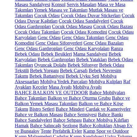
Masası Sandalyesi
Konsol
Servis Masaları
Masa ve Masa
Takımları
Yemek Masası ve Takımları
Mutfak Masası ve
Takımları
Çocuk Odası
Çocuk Odası Duvar Stickerları
Çocuk
Odası Duvar Kağıtları
Çocuk Odası Sandalyeleri
Çocuk
Odası Gardıropları
Çocuk Odası Masası
Çocuk Odası Bazası
Çocuk Odası Takımları
Çocuk Odası Komodini
Çocuk Odası
Karyolaları
Genç Odası
Genç Odası Takımları
Genç Odası
Komodini
Genç Odası Şifonyerleri
Genç Odası Bazaları
Genç Odası Gardıropları
Genç Odası Karyolaları
Ranza
Bebek Odası
Bebek Beşikleri
Mama Sandalyesi
Bebek
Karyolaları
Bebek Gardıropları
Bebek Yatakları
Bebek Odası
Takımları
Oyuncak Dolabı
Bebek Şifonyer
Bebek Odası
Tekstili
Bebek Yorganı
Bebek Çarşafı
Bebek Nevresim
Takımı
Bebek Battaniyesi
Bebek Uyku Seti
Mobilya
Aksesuarları
Mobilya Yedek Parçaları
Mobilya Kulpları
Raf
Ayakları
Keçeler
Masa Ayağı
Mobilya Ayağı
BAHÇE,BALKON VE OUTDOOR
Bahçe Mobilyaları
Bahçe Takımları
Balkon ve Bahçe Oturma Grubu
Bahçe ve
Balkon Yemek Masası Takımları
Balkon ve Bahçe Köşe
Takımı
Bistro Setleri
Bahçe Minderi
Çardak ve Kameriyeler
Bahçe ve Balkon Masası
Bahçe Şemsiyesi
Bahçe Bankı
Bahçe Sandalyeleri
Bahçe Sehpası
Bahçe Mobilya Kılıfları
Hamak
Bahçe Salıncağı
Şezlong
Bahçe Koltukları
Ahşap Ev
ve Bungalov
Tente
Prefabrik Evler
Kamp Spor ve Outdoor
Kamp Malzemeleri
Çadırlar
Kamp Sandalyesi
Uyku Tulumu