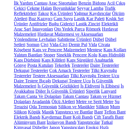
İlk Yardım Çantası
Araç Sigortaları
Benzin Bidonu
Acil Çıkış
Çekici
Çekme Halatı
Boyunluklar
Seyyar Lamba
Trafik
Reflektörleri
Takoz
Kış Ürünleri
Yağmur Kaydırıcılar
Ölçüm
Aletleri
Buz Kazıyıcı
Cam Suyu
Lastik Kar Paleti
Kışlık Set
Ürünler
Antifrizler
Buğu Giderici
Lastik Zinciri
Elektrikli
Araç Şarj İstasyonları
Oto Yedek Parça
Römork
Hırdavat
Malzemeleri
Hırdavat Malzemesi ve Aksesuarları
Yönlendirme Levhaları
Sabitleme Ürünleri
Dübel
Dübel
Setleri
Somun
Çivi
Vida-Çivi
Demir Pul
Vida
Civata
Köşebent
Kapı ve Pencere Malzemeleri
Menteşe
Kapı Kolları
Yalıtım Bantları
Stoper
Sineklik
Pencere Kolu
Kapı Hidroliği
Kapı Dürbünü
Kapı Kilitleri
Kapı Sürgüleri
Anahtarlık
Gönye
Posta Kutuları
Tekerlek
Testereler
Daire Testereler
Dekupaj Testereler
Çok Amaçlı Testereler
Tilki Kuyruğu
Testereler
Testere Aksesuarları
Tilki Kuyruğu Testere Ucu
Daire Testere Bıçağı
Dekupaj Testere Ucu
İş Güvenlik
Malzemeleri
İş Güvenlik Gözlükleri
İş Eldiveni
İş Elbisesi
İş
Ayakkabısı
Diğer İş Güvenlik Ürünleri
Siperlik
Lanyard
Takım Çanta Ve Dolapları
Takım Çantası
Takım ve Hizmet
Dolapları
Avadanlık
Ölçü Aletleri
Metre ve Şerit Metre
Su
Terazisi
Oda Termostatı
Silikon ve Mastikler
Silikon
Mum
Silikon
Köpük
Mastik
Yapıştırıcı ve Bantlar
Bant
Teflon Bant
Elektrik Bandı
Kaydırmaz Bant
Koli Bandı
Çift Taraflı Bant
Alüminyum Bant
İzolasyon Bandı
Yapıştırıcılar
Tutkal
Kimyasal Dübeller
Japon Yapıştırıcıları
Epoksi
Hızlı