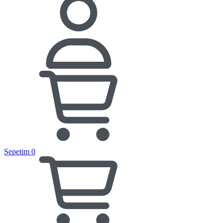
Sepetim
0