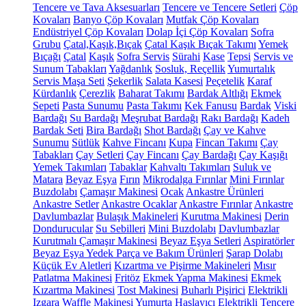
Tencere ve Tava Aksesuarları
Tencere ve Tencere Setleri
Çöp
Kovaları
Banyo Çöp Kovaları
Mutfak Çöp Kovaları
Endüstriyel Çöp Kovaları
Dolap İçi Çöp Kovaları
Sofra
Grubu
Çatal,Kaşık,Bıçak
Çatal Kaşık Bıçak Takımı
Yemek
Bıçağı
Çatal
Kaşık
Sofra Servis
Sürahi
Kase
Tepsi
Servis ve
Sunum Tabakları
Yağdanlık
Sosluk, Reçellik
Yumurtalık
Servis Maşa Seti
Şekerlik
Salata Kasesi
Peçetelik
Karaf
Kürdanlık
Çerezlik
Baharat Takımı
Bardak Altlığı
Ekmek
Sepeti
Pasta Sunumu
Pasta Takımı
Kek Fanusu
Bardak
Viski
Bardağı
Su Bardağı
Meşrubat Bardağı
Rakı Bardağı
Kadeh
Bardak Seti
Bira Bardağı
Shot Bardağı
Çay ve Kahve
Sunumu
Sütlük
Kahve Fincanı
Kupa
Fincan Takımı
Çay
Tabakları
Çay Setleri
Çay Fincanı
Çay Bardağı
Çay Kaşığı
Yemek Takımları
Tabaklar
Kahvaltı Takımları
Suluk ve
Matara
Beyaz Eşya
Fırın
Mikrodalga Fırınlar
Mini Fırınlar
Buzdolabı
Çamaşır Makinesi
Ocak
Ankastre Ürünleri
Ankastre Setler
Ankastre Ocaklar
Ankastre Fırınlar
Ankastre
Davlumbazlar
Bulaşık Makineleri
Kurutma Makinesi
Derin
Dondurucular
Su Sebilleri
Mini Buzdolabı
Davlumbazlar
Kurutmalı Çamaşır Makinesi
Beyaz Eşya Setleri
Aspiratörler
Beyaz Eşya Yedek Parça ve Bakım Ürünleri
Şarap Dolabı
Küçük Ev Aletleri
Kızartma ve Pişirme Makineleri
Mısır
Patlatma Makinesi
Fritöz
Ekmek Yapma Makinesi
Ekmek
Kızartma Makinesi
Tost Makinesi
Buharlı Pişirici
Elektrikli
Izgara
Waffle Makinesi
Yumurta Haşlayıcı
Elektrikli Tencere