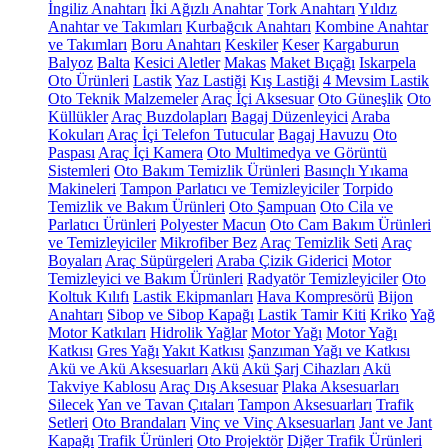
İngiliz Anahtarı
İki Ağızlı Anahtar
Tork Anahtarı
Yıldız
Anahtar ve Takımları
Kurbağcık Anahtarı
Kombine Anahtar
ve Takımları
Boru Anahtarı
Keskiler
Keser
Kargaburun
Balyoz
Balta
Kesici Aletler
Makas
Maket Bıçağı
Iskarpela
Oto Ürünleri
Lastik
Yaz Lastiği
Kış Lastiği
4 Mevsim Lastik
Oto Teknik Malzemeler
Araç İçi Aksesuar
Oto Güneşlik
Oto
Küllükler
Araç Buzdolapları
Bagaj Düzenleyici
Araba
Kokuları
Araç İçi Telefon Tutucular
Bagaj Havuzu
Oto
Paspası
Araç İçi Kamera
Oto Multimedya ve Görüntü
Sistemleri
Oto Bakım Temizlik Ürünleri
Basınçlı Yıkama
Makineleri
Tampon Parlatıcı ve Temizleyiciler
Torpido
Temizlik ve Bakım Ürünleri
Oto Şampuan
Oto Cila ve
Parlatıcı Ürünleri
Polyester Macun
Oto Cam Bakım Ürünleri
ve Temizleyiciler
Mikrofiber Bez
Araç Temizlik Seti
Araç
Boyaları
Araç Süpürgeleri
Araba Çizik Giderici
Motor
Temizleyici ve Bakım Ürünleri
Radyatör Temizleyiciler
Oto
Koltuk Kılıfı
Lastik Ekipmanları
Hava Kompresörü
Bijon
Anahtarı
Sibop ve Sibop Kapağı
Lastik Tamir Kiti
Kriko
Yağ
Motor Katkıları
Hidrolik Yağlar
Motor Yağı
Motor Yağı
Katkısı
Gres Yağı
Yakıt Katkısı
Şanzıman Yağı ve Katkısı
Akü ve Akü Aksesuarları
Akü
Akü Şarj Cihazları
Akü
Takviye Kablosu
Araç Dış Aksesuar
Plaka Aksesuarları
Silecek
Yan ve Tavan Çıtaları
Tampon Aksesuarları
Trafik
Setleri
Oto Brandaları
Vinç ve Vinç Aksesuarları
Jant ve Jant
Kapağı
Trafik Ürünleri
Oto Projektör
Diğer Trafik Ürünleri