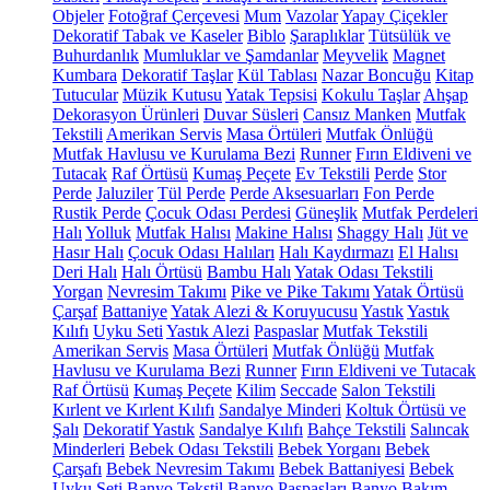
Objeler
Fotoğraf Çerçevesi
Mum
Vazolar
Yapay Çiçekler
Dekoratif Tabak ve Kaseler
Biblo
Şaraplıklar
Tütsülük ve
Buhurdanlık
Mumluklar ve Şamdanlar
Meyvelik
Magnet
Kumbara
Dekoratif Taşlar
Kül Tablası
Nazar Boncuğu
Kitap
Tutucular
Müzik Kutusu
Yatak Tepsisi
Kokulu Taşlar
Ahşap
Dekorasyon Ürünleri
Duvar Süsleri
Cansız Manken
Mutfak
Tekstili
Amerikan Servis
Masa Örtüleri
Mutfak Önlüğü
Mutfak Havlusu ve Kurulama Bezi
Runner
Fırın Eldiveni ve
Tutacak
Raf Örtüsü
Kumaş Peçete
Ev Tekstili
Perde
Stor
Perde
Jaluziler
Tül Perde
Perde Aksesuarları
Fon Perde
Rustik Perde
Çocuk Odası Perdesi
Güneşlik
Mutfak Perdeleri
Halı
Yolluk
Mutfak Halısı
Makine Halısı
Shaggy Halı
Jüt ve
Hasır Halı
Çocuk Odası Halıları
Halı Kaydırmazı
El Halısı
Deri Halı
Halı Örtüsü
Bambu Halı
Yatak Odası Tekstili
Yorgan
Nevresim Takımı
Pike ve Pike Takımı
Yatak Örtüsü
Çarşaf
Battaniye
Yatak Alezi & Koruyucusu
Yastık
Yastık
Kılıfı
Uyku Seti
Yastık Alezi
Paspaslar
Mutfak Tekstili
Amerikan Servis
Masa Örtüleri
Mutfak Önlüğü
Mutfak
Havlusu ve Kurulama Bezi
Runner
Fırın Eldiveni ve Tutacak
Raf Örtüsü
Kumaş Peçete
Kilim
Seccade
Salon Tekstili
Kırlent ve Kırlent Kılıfı
Sandalye Minderi
Koltuk Örtüsü ve
Şalı
Dekoratif Yastık
Sandalye Kılıfı
Bahçe Tekstili
Salıncak
Minderleri
Bebek Odası Tekstili
Bebek Yorganı
Bebek
Çarşafı
Bebek Nevresim Takımı
Bebek Battaniyesi
Bebek
Uyku Seti
Banyo Tekstil
Banyo Paspasları
Banyo Bakım