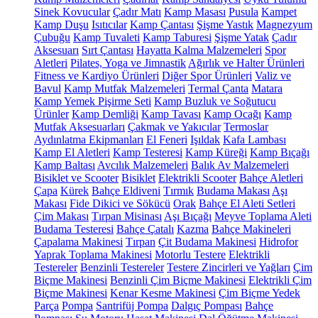
Sinek Kovucular
Çadır Matı
Kamp Masası
Pusula
Kampet
Kamp Duşu
Isıtıcılar
Kamp Çantası
Şişme Yastık
Magnezyum
Çubuğu
Kamp Tuvaleti
Kamp Taburesi
Şişme Yatak
Çadır
Aksesuarı
Sırt Çantası
Hayatta Kalma Malzemeleri
Spor
Aletleri
Pilates, Yoga ve Jimnastik
Ağırlık ve Halter Ürünleri
Fitness ve Kardiyo Ürünleri
Diğer Spor Ürünleri
Valiz ve
Bavul
Kamp Mutfak Malzemeleri
Termal Çanta
Matara
Kamp Yemek Pişirme Seti
Kamp Buzluk ve Soğutucu
Ürünler
Kamp Demliği
Kamp Tavası
Kamp Ocağı
Kamp
Mutfak Aksesuarları
Çakmak ve Yakıcılar
Termoslar
Aydınlatma Ekipmanları
El Feneri
Işıldak
Kafa Lambası
Kamp El Aletleri
Kamp Testeresi
Kamp Küreği
Kamp Bıçağı
Kamp Baltası
Avcılık Malzemeleri
Balık Av Malzemeleri
Bisiklet ve Scooter
Bisiklet
Elektrikli Scooter
Bahçe Aletleri
Çapa
Kürek
Bahçe Eldiveni
Tırmık
Budama Makası
Aşı
Makası
Fide Dikici ve Sökücü
Orak
Bahçe El Aleti Setleri
Çim Makası
Tırpan Misinası
Aşı Bıçağı
Meyve Toplama Aleti
Budama Testeresi
Bahçe Çatalı
Kazma
Bahçe Makineleri
Çapalama Makinesi
Tırpan
Çit Budama Makinesi
Hidrofor
Yaprak Toplama Makinesi
Motorlu Testere
Elektrikli
Testereler
Benzinli Testereler
Testere Zincirleri ve Yağları
Çim
Biçme Makinesi
Benzinli Çim Biçme Makinesi
Elektrikli Çim
Biçme Makinesi
Kenar Kesme Makinesi
Çim Biçme Yedek
Parça
Pompa
Santrifüj Pompa
Dalgıç Pompası
Bahçe