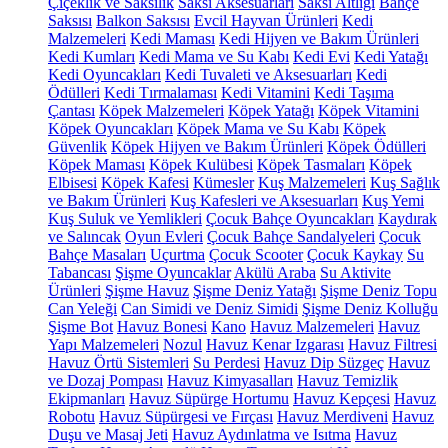
Çiçeklik ve Saksılık
Saksı Aksesuarları
Saksı Altlığı
Bahçe
Saksısı
Balkon Saksısı
Evcil Hayvan Ürünleri
Kedi
Malzemeleri
Kedi Maması
Kedi Hijyen ve Bakım Ürünleri
Kedi Kumları
Kedi Mama ve Su Kabı
Kedi Evi
Kedi Yatağı
Kedi Oyuncakları
Kedi Tuvaleti ve Aksesuarları
Kedi
Ödülleri
Kedi Tırmalaması
Kedi Vitamini
Kedi Taşıma
Çantası
Köpek Malzemeleri
Köpek Yatağı
Köpek Vitamini
Köpek Oyuncakları
Köpek Mama ve Su Kabı
Köpek
Güvenlik
Köpek Hijyen ve Bakım Ürünleri
Köpek Ödülleri
Köpek Maması
Köpek Kulübesi
Köpek Tasmaları
Köpek
Elbisesi
Köpek Kafesi
Kümesler
Kuş Malzemeleri
Kuş Sağlık
ve Bakım Ürünleri
Kuş Kafesleri ve Aksesuarları
Kuş Yemi
Kuş Suluk ve Yemlikleri
Çocuk Bahçe Oyuncakları
Kaydırak
ve Salıncak
Oyun Evleri
Çocuk Bahçe Sandalyeleri
Çocuk
Bahçe Masaları
Uçurtma
Çocuk Scooter
Çocuk Kaykay
Su
Tabancası
Şişme Oyuncaklar
Akülü Araba
Su Aktivite
Ürünleri
Şişme Havuz
Şişme Deniz Yatağı
Şişme Deniz Topu
Can Yeleği
Can Simidi ve Deniz Simidi
Şişme Deniz Kolluğu
Şişme Bot
Havuz Bonesi
Kano
Havuz Malzemeleri
Havuz
Yapı Malzemeleri
Nozul
Havuz Kenar Izgarası
Havuz Filtresi
Havuz Örtü Sistemleri
Su Perdesi
Havuz Dip Süzgeç
Havuz
ve Dozaj Pompası
Havuz Kimyasalları
Havuz Temizlik
Ekipmanları
Havuz Süpürge Hortumu
Havuz Kepçesi
Havuz
Robotu
Havuz Süpürgesi ve Fırçası
Havuz Merdiveni
Havuz
Duşu ve Masaj Jeti
Havuz Aydınlatma ve Isıtma
Havuz