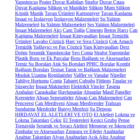
Yapıştırıcısı
Poster Duvar Kağıtları
Strafor
Duvar Çıtası
Duvar Kaplama
Silikon ve Mastikler
Silikon
Mum Silikon
Köpük
Mastik
Tavan Ürünleri
Kartonpiyer
Tavan Kaplama
İnşaat ve İzolasyon
İzolasyon Malzemeleri
Su Yalıtım
Malzemeleri
Isı Yalıtım Malzemeleri
Ses Yalıtım Malzemeleri
İnşaat Malzemeleri
Alçı
Cam Tuğla
Çimento
Beton Harcı
Çatı
Kaplama Malzemeleri
İnşaat Kimyasalları
İnşaat Temizlik
Ürünleri
Lavabo Çözücü
Harç ve Sıva Çözücü
Çok Amaçlı
Temizlik
Yağlayıcı ve Pas Çözücü
Yapı Kimyasalları
Derz
Dolgu
Seramik Yapıştırıcılar
Sıvı Conta
Strafor Yapıştırılar
Plastik Boru ve Ek Parçalar
Boru Bağlantı ve Aksesuarları
Temiz Su Boruları
Atık Su Boruları
PPRC Borular
Kombi
Bağlantı Boruları
Tesisat Tamir ve Bağlantı Malzemeleri
Musluk Uzatma
Regülatörler
Valfler ve Vanalar
Nipeller
Tahliye Hortumu
Conta
Taharet Çubuğu
Fittings
Tıpalar ve
Süzgeçler
İnşaat Makineleri
Elektrikli Vinçler
Taşıma
Arabaları
Caraskallar
Havlupanlar
Ahşaplar
Masif Paneller
Keresteler
Ahşap Seperatörler
Ahşap Çatı Malzemeleri
Çatı
Penceresi
Çatı Merdiveni
Ahşap Merdivenler
Trabzan
Sundurma
Menfezler
Banyo Menfezi
Su Deposu
HIRDAVAT EL ALETLERİ VE OTO
El Aletleri
Lokma ve
Lokma Takımları
Çekiç
El Testereleri
Kesici Grubu
Pense
Tornavida
Seramik ve Sıvacı Aletleri
Mengene ve İşkenceler
Zımbalar ve Aksesuarları
Zımpara ve Eğeler
Anahtarlar
Anahtar Takımları
Alyan Anahtarları
Açık Ağız Anahtar