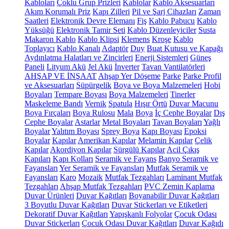
Kabloları
Çoklu Grup Prizleri
Kablolar
Kablo Aksesuarları
Akım Korumalı Priz
Kapı Zilleri
Pil ve Şarj Cihazları
Zaman
Saatleri
Elektronik Devre Elemanı
Fiş
Kablo Pabucu
Kablo
Yüksüğü
Elektronik Tamir Seti
Kablo Düzenleyiciler
Susta
Makaron Kablo
Kablo Klipsi
Klemens
Kroşe
Kablo
Toplayıcı
Kablo Kanalı
Adaptör
Duy
Buat Kutusu ve Kapağı
Aydınlatma Halatları ve Zincirleri
Enerji Sistemleri
Güneş
Paneli
Lityum Akü
Jel Akü
İnverter
Tavan Vantilatörleri
AHŞAP VE İNŞAAT
Ahşap Yer Döşeme
Parke
Parke Profil
ve Aksesuarları
Süpürgelik
Boya ve Boya Malzemeleri
Hobi
Boyaları
Tempare Boyası
Boya Malzemeleri
Tinerler
Maskeleme Bandı
Vernik
Spatula
Hışır Örtü
Duvar Macunu
Boya Fırçaları
Boya Rulosu
Mala
Boya
İç Cephe Boyalar
Dış
Cephe Boyalar
Astarlar
Metal Boyaları
Tavan Boyaları
Yağlı
Boyalar
Yalıtım Boyası
Sprey Boya
Kapı Boyası
Epoksi
Boyalar
Kapılar
Amerikan Kapılar
Melamin Kapılar
Çelik
Kapılar
Akordiyon Kapılar
Sürgülü Kapılar
Acil Çıkış
Kapıları
Kapı Kolları
Seramik ve Fayans
Banyo Seramik ve
Fayansları
Yer Seramik ve Fayansları
Mutfak Seramik ve
Fayansları
Karo
Mozaik
Mutfak Tezgahları
Laminant Mutfak
Tezgahları
Ahşap Mutfak Tezgahları
PVC Zemin Kaplama
Duvar Ürünleri
Duvar Kağıtları
Boyanabilir Duvar Kağıtları
3 Boyutlu Duvar Kağıtları
Duvar Stickerları ve Etiketleri
Dekoratif Duvar Kağıtları
Yapışkanlı Folyolar
Çocuk Odası
Duvar Stickerları
Çocuk Odası Duvar Kağıtları
Duvar Kağıdı