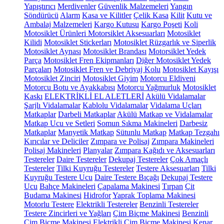
Yapıştırıcı
Merdivenler
Güvenlik Malzemeleri
Yangın
Söndürücü
Alarm
Kasa ve Kilitler
Çelik Kasa
Kilit
Kutu ve
Ambalaj Malzemeleri
Kargo Kutusu
Kargo Poşeti
Koli
Motosiklet Ürünleri
Motorsiklet Aksesuarları
Motosiklet
Kilidi
Motosiklet Stickerları
Motosiklet Rüzgarlık ve Siperlik
Motosiklet Aynası
Motosiklet Brandası
Motorsiklet Yedek
Parça
Motosiklet Fren Ekipmanları
Diğer Motosiklet Yedek
Parçaları
Motosiklet Fren ve Debriyaj Kolu
Motosiklet Kayışı
Motosiklet Zinciri
Motosiklet Giyim
Motorcu Eldiveni
Motorcu Botu ve Ayakkabısı
Motorcu Yağmurluk
Motosiklet
Kaskı
ELEKTRİKLİ EL ALETLERİ
Akülü Vidalamalar
Şarjlı Vidalamalar
Kablolu Vidalamalar
Vidalama Uçları
Matkaplar
Darbeli Matkaplar
Akülü Matkap ve Vidalamalar
Matkap Ucu ve Setleri
Somun Sıkma Makineleri
Darbesiz
Matkaplar
Manyetik Matkap
Sütunlu Matkap
Matkap Tezgahı
Kırıcılar ve Deliciler
Zımpara ve Polisaj
Zımpara Makineleri
Polisaj Makineleri
Planyalar
Zımpara Kağıdı ve Aksesuarları
Testereler
Daire Testereler
Dekupaj Testereler
Çok Amaçlı
Testereler
Tilki Kuyruğu Testereler
Testere Aksesuarları
Tilki
Kuyruğu Testere Ucu
Daire Testere Bıçağı
Dekupaj Testere
Ucu
Bahçe Makineleri
Çapalama Makinesi
Tırpan
Çit
Budama Makinesi
Hidrofor
Yaprak Toplama Makinesi
Motorlu Testere
Elektrikli Testereler
Benzinli Testereler
Testere Zincirleri ve Yağları
Çim Biçme Makinesi
Benzinli
Çim Biçme Makinesi
Elektrikli Çim Biçme Makinesi
Kenar