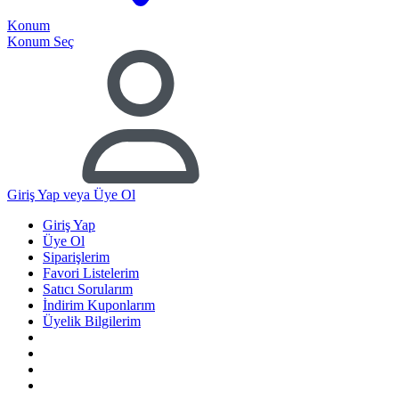
Konum
Konum Seç
Giriş Yap
veya Üye Ol
Giriş Yap
Üye Ol
Siparişlerim
Favori Listelerim
Satıcı Sorularım
İndirim Kuponlarım
Üyelik Bilgilerim