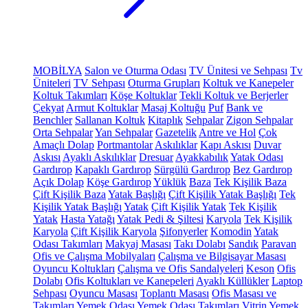
MOBİLYA
Salon ve Oturma Odası
TV Ünitesi ve Sehpası
Tv
Üniteleri
TV Sehpası
Oturma Grupları
Koltuk ve Kanepeler
Koltuk Takımları
Köşe Koltuklar
Tekli Koltuk ve Berjerler
Çekyat
Armut Koltuklar
Masaj Koltuğu
Puf
Bank ve
Benchler
Sallanan Koltuk
Kitaplık
Sehpalar
Zigon Sehpalar
Orta Sehpalar
Yan Sehpalar
Gazetelik
Antre ve Hol
Çok
Amaçlı Dolap
Portmantolar
Askılıklar
Kapı Askısı
Duvar
Askısı
Ayaklı Askılıklar
Dresuar
Ayakkabılık
Yatak Odası
Gardırop
Kapaklı Gardırop
Sürgülü Gardırop
Bez Gardırop
Açık Dolap
Köşe Gardırop
Yüklük
Baza
Tek Kişilik Baza
Çift Kişilik Baza
Yatak Başlığı
Çift Kişilik Yatak Başlığı
Tek
Kişilik Yatak Başlığı
Yatak
Çift Kişilik Yatak
Tek Kişilik
Yatak
Hasta Yatağı
Yatak Pedi & Şiltesi
Karyola
Tek Kişilik
Karyola
Çift Kişilik Karyola
Şifonyerler
Komodin
Yatak
Odası Takımları
Makyaj Masası
Takı Dolabı
Sandık
Paravan
Ofis ve Çalışma Mobilyaları
Çalışma ve Bilgisayar Masası
Oyuncu Koltukları
Çalışma ve Ofis Sandalyeleri
Keson
Ofis
Dolabı
Ofis Koltukları ve Kanepeleri
Ayaklı Küllükler
Laptop
Sehpası
Oyuncu Masası
Toplantı Masası
Ofis Masası ve
Takımları
Yemek Odası
Yemek Odası Takımları
Vitrin
Yemek