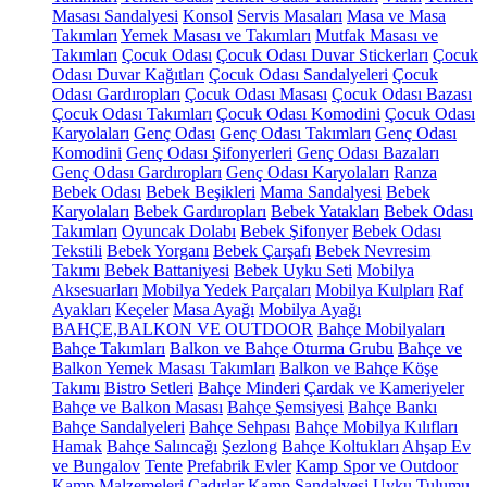
Masası Sandalyesi
Konsol
Servis Masaları
Masa ve Masa
Takımları
Yemek Masası ve Takımları
Mutfak Masası ve
Takımları
Çocuk Odası
Çocuk Odası Duvar Stickerları
Çocuk
Odası Duvar Kağıtları
Çocuk Odası Sandalyeleri
Çocuk
Odası Gardıropları
Çocuk Odası Masası
Çocuk Odası Bazası
Çocuk Odası Takımları
Çocuk Odası Komodini
Çocuk Odası
Karyolaları
Genç Odası
Genç Odası Takımları
Genç Odası
Komodini
Genç Odası Şifonyerleri
Genç Odası Bazaları
Genç Odası Gardıropları
Genç Odası Karyolaları
Ranza
Bebek Odası
Bebek Beşikleri
Mama Sandalyesi
Bebek
Karyolaları
Bebek Gardıropları
Bebek Yatakları
Bebek Odası
Takımları
Oyuncak Dolabı
Bebek Şifonyer
Bebek Odası
Tekstili
Bebek Yorganı
Bebek Çarşafı
Bebek Nevresim
Takımı
Bebek Battaniyesi
Bebek Uyku Seti
Mobilya
Aksesuarları
Mobilya Yedek Parçaları
Mobilya Kulpları
Raf
Ayakları
Keçeler
Masa Ayağı
Mobilya Ayağı
BAHÇE,BALKON VE OUTDOOR
Bahçe Mobilyaları
Bahçe Takımları
Balkon ve Bahçe Oturma Grubu
Bahçe ve
Balkon Yemek Masası Takımları
Balkon ve Bahçe Köşe
Takımı
Bistro Setleri
Bahçe Minderi
Çardak ve Kameriyeler
Bahçe ve Balkon Masası
Bahçe Şemsiyesi
Bahçe Bankı
Bahçe Sandalyeleri
Bahçe Sehpası
Bahçe Mobilya Kılıfları
Hamak
Bahçe Salıncağı
Şezlong
Bahçe Koltukları
Ahşap Ev
ve Bungalov
Tente
Prefabrik Evler
Kamp Spor ve Outdoor
Kamp Malzemeleri
Çadırlar
Kamp Sandalyesi
Uyku Tulumu