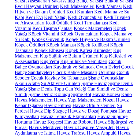
Saksı Aksesuarları
Saksı Altlığı
Bahçe Saksısı
Balkon Saksısı
Evcil Hayvan Ürünleri
Kedi Malzemeleri
Kedi Maması
Kedi
Hijyen ve Bakım Ürünleri
Kedi Kumları
Kedi Mama ve Su
Kabı
Kedi Evi
Kedi Yatağı
Kedi Oyuncakları
Kedi Tuvaleti
ve Aksesuarları
Kedi Ödülleri
Kedi Tırmalaması
Kedi
Vitamini
Kedi Taşıma Çantası
Köpek Malzemeleri
Köpek
Yatağı
Köpek Vitamini
Köpek Oyuncakları
Köpek Mama ve
Su Kabı
Köpek Güvenlik
Köpek Hijyen ve Bakım Ürünleri
Köpek Ödülleri
Köpek Maması
Köpek Kulübesi
Köpek
Tasmaları
Köpek Elbisesi
Köpek Kafesi
Kümesler
Kuş
Malzemeleri
Kuş Sağlık ve Bakım Ürünleri
Kuş Kafesleri ve
Aksesuarları
Kuş Yemi
Kuş Suluk ve Yemlikleri
Çocuk
Bahçe Oyuncakları
Kaydırak ve Salıncak
Oyun Evleri
Çocuk
Bahçe Sandalyeleri
Çocuk Bahçe Masaları
Uçurtma
Çocuk
Scooter
Çocuk Kaykay
Su Tabancası
Şişme Oyuncaklar
Akülü Araba
Su Aktivite Ürünleri
Şişme Havuz
Şişme Deniz
Yatağı
Şişme Deniz Topu
Can Yeleği
Can Simidi ve Deniz
Simidi
Şişme Deniz Kolluğu
Şişme Bot
Havuz Bonesi
Kano
Havuz Malzemeleri
Havuz Yapı Malzemeleri
Nozul
Havuz
Kenar Izgarası
Havuz Filtresi
Havuz Örtü Sistemleri
Su
Perdesi
Havuz Dip Süzgeç
Havuz ve Dozaj Pompası
Havuz
Kimyasalları
Havuz Temizlik Ekipmanları
Havuz Süpürge
Hortumu
Havuz Kepçesi
Havuz Robotu
Havuz Süpürgesi ve
Fırçası
Havuz Merdiveni
Havuz Duşu ve Masaj Jeti
Havuz
Aydınlatma ve Isıtma
Havuz Trafosu
Havuz Ampulü
Havuz