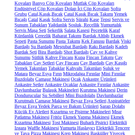
Kovaları
Banyo Çöp Kovaları
Mutfak Çöp Kovaları
Endüstriyel Çöp Kovaları
Dolap İçi Çöp Kovaları
Sofra
Grubu
Çatal,Kaşık,Bıçak
Çatal Kaşık Bıçak Takımı
Yemek
Bıçağı
Çatal
Kaşık
Sofra Servis
Sürahi
Kase
Tepsi
Servis ve
Sunum Tabakları
Yağdanlık
Sosluk, Reçellik
Yumurtalık
Servis Maşa Seti
Şekerlik
Salata Kasesi
Peçetelik
Karaf
Kürdanlık
Çerezlik
Baharat Takımı
Bardak Altlığı
Ekmek
Sepeti
Pasta Sunumu
Pasta Takımı
Kek Fanusu
Bardak
Viski
Bardağı
Su Bardağı
Meşrubat Bardağı
Rakı Bardağı
Kadeh
Bardak Seti
Bira Bardağı
Shot Bardağı
Çay ve Kahve
Sunumu
Sütlük
Kahve Fincanı
Kupa
Fincan Takımı
Çay
Tabakları
Çay Setleri
Çay Fincanı
Çay Bardağı
Çay Kaşığı
Yemek Takımları
Tabaklar
Kahvaltı Takımları
Suluk ve
Matara
Beyaz Eşya
Fırın
Mikrodalga Fırınlar
Mini Fırınlar
Buzdolabı
Çamaşır Makinesi
Ocak
Ankastre Ürünleri
Ankastre Setler
Ankastre Ocaklar
Ankastre Fırınlar
Ankastre
Davlumbazlar
Bulaşık Makineleri
Kurutma Makinesi
Derin
Dondurucular
Su Sebilleri
Mini Buzdolabı
Davlumbazlar
Kurutmalı Çamaşır Makinesi
Beyaz Eşya Setleri
Aspiratörler
Beyaz Eşya Yedek Parça ve Bakım Ürünleri
Şarap Dolabı
Küçük Ev Aletleri
Kızartma ve Pişirme Makineleri
Mısır
Patlatma Makinesi
Fritöz
Ekmek Yapma Makinesi
Ekmek
Kızartma Makinesi
Tost Makinesi
Buharlı Pişirici
Elektrikli
Izgara
Waffle Makinesi
Yumurta Haşlayıcı
Elektrikli Tencere
ve Tava
Pizza Makinesi
Krep Makinesi
Basküller
Yiyecek