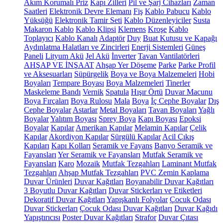
Akım Korumalı Priz
Kapı Zilleri
Pil ve Şarj Cihazları
Zaman
Saatleri
Elektronik Devre Elemanı
Fiş
Kablo Pabucu
Kablo
Yüksüğü
Elektronik Tamir Seti
Kablo Düzenleyiciler
Susta
Makaron Kablo
Kablo Klipsi
Klemens
Kroşe
Kablo
Toplayıcı
Kablo Kanalı
Adaptör
Duy
Buat Kutusu ve Kapağı
Aydınlatma Halatları ve Zincirleri
Enerji Sistemleri
Güneş
Paneli
Lityum Akü
Jel Akü
İnverter
Tavan Vantilatörleri
AHŞAP VE İNŞAAT
Ahşap Yer Döşeme
Parke
Parke Profil
ve Aksesuarları
Süpürgelik
Boya ve Boya Malzemeleri
Hobi
Boyaları
Tempare Boyası
Boya Malzemeleri
Tinerler
Maskeleme Bandı
Vernik
Spatula
Hışır Örtü
Duvar Macunu
Boya Fırçaları
Boya Rulosu
Mala
Boya
İç Cephe Boyalar
Dış
Cephe Boyalar
Astarlar
Metal Boyaları
Tavan Boyaları
Yağlı
Boyalar
Yalıtım Boyası
Sprey Boya
Kapı Boyası
Epoksi
Boyalar
Kapılar
Amerikan Kapılar
Melamin Kapılar
Çelik
Kapılar
Akordiyon Kapılar
Sürgülü Kapılar
Acil Çıkış
Kapıları
Kapı Kolları
Seramik ve Fayans
Banyo Seramik ve
Fayansları
Yer Seramik ve Fayansları
Mutfak Seramik ve
Fayansları
Karo
Mozaik
Mutfak Tezgahları
Laminant Mutfak
Tezgahları
Ahşap Mutfak Tezgahları
PVC Zemin Kaplama
Duvar Ürünleri
Duvar Kağıtları
Boyanabilir Duvar Kağıtları
3 Boyutlu Duvar Kağıtları
Duvar Stickerları ve Etiketleri
Dekoratif Duvar Kağıtları
Yapışkanlı Folyolar
Çocuk Odası
Duvar Stickerları
Çocuk Odası Duvar Kağıtları
Duvar Kağıdı
Yapıştırıcısı
Poster Duvar Kağıtları
Strafor
Duvar Çıtası