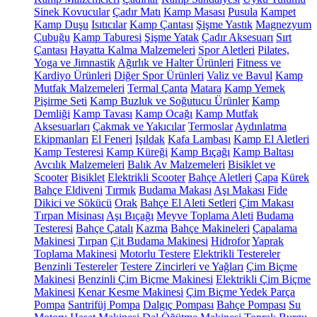
Sinek Kovucular
Çadır Matı
Kamp Masası
Pusula
Kampet
Kamp Duşu
Isıtıcılar
Kamp Çantası
Şişme Yastık
Magnezyum
Çubuğu
Kamp Taburesi
Şişme Yatak
Çadır Aksesuarı
Sırt
Çantası
Hayatta Kalma Malzemeleri
Spor Aletleri
Pilates,
Yoga ve Jimnastik
Ağırlık ve Halter Ürünleri
Fitness ve
Kardiyo Ürünleri
Diğer Spor Ürünleri
Valiz ve Bavul
Kamp
Mutfak Malzemeleri
Termal Çanta
Matara
Kamp Yemek
Pişirme Seti
Kamp Buzluk ve Soğutucu Ürünler
Kamp
Demliği
Kamp Tavası
Kamp Ocağı
Kamp Mutfak
Aksesuarları
Çakmak ve Yakıcılar
Termoslar
Aydınlatma
Ekipmanları
El Feneri
Işıldak
Kafa Lambası
Kamp El Aletleri
Kamp Testeresi
Kamp Küreği
Kamp Bıçağı
Kamp Baltası
Avcılık Malzemeleri
Balık Av Malzemeleri
Bisiklet ve
Scooter
Bisiklet
Elektrikli Scooter
Bahçe Aletleri
Çapa
Kürek
Bahçe Eldiveni
Tırmık
Budama Makası
Aşı Makası
Fide
Dikici ve Sökücü
Orak
Bahçe El Aleti Setleri
Çim Makası
Tırpan Misinası
Aşı Bıçağı
Meyve Toplama Aleti
Budama
Testeresi
Bahçe Çatalı
Kazma
Bahçe Makineleri
Çapalama
Makinesi
Tırpan
Çit Budama Makinesi
Hidrofor
Yaprak
Toplama Makinesi
Motorlu Testere
Elektrikli Testereler
Benzinli Testereler
Testere Zincirleri ve Yağları
Çim Biçme
Makinesi
Benzinli Çim Biçme Makinesi
Elektrikli Çim Biçme
Makinesi
Kenar Kesme Makinesi
Çim Biçme Yedek Parça
Pompa
Santrifüj Pompa
Dalgıç Pompası
Bahçe Pompası
Su