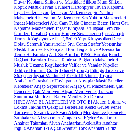
Duvar Kaplama
Silikon ve Mastikler
Silikon
Mum Silikon
Köpük
Mastik
Tavan Ürünleri
Kartonpiyer
Tavan Kaplama
İnşaat ve İzolasyon
İzolasyon Malzemeleri
Su Yalıtım
Malzemeleri
Isı Yalıtım Malzemeleri
Ses Yalıtım Malzemeleri
İnşaat Malzemeleri
Alçı
Cam Tuğla
Çimento
Beton Harcı
Çatı
Kaplama Malzemeleri
İnşaat Kimyasalları
İnşaat Temizlik
Ürünleri
Lavabo Çözücü
Harç ve Sıva Çözücü
Çok Amaçlı
Temizlik
Yağlayıcı ve Pas Çözücü
Yapı Kimyasalları
Derz
Dolgu
Seramik Yapıştırıcılar
Sıvı Conta
Strafor Yapıştırılar
Plastik Boru ve Ek Parçalar
Boru Bağlantı ve Aksesuarları
Temiz Su Boruları
Atık Su Boruları
PPRC Borular
Kombi
Bağlantı Boruları
Tesisat Tamir ve Bağlantı Malzemeleri
Musluk Uzatma
Regülatörler
Valfler ve Vanalar
Nipeller
Tahliye Hortumu
Conta
Taharet Çubuğu
Fittings
Tıpalar ve
Süzgeçler
İnşaat Makineleri
Elektrikli Vinçler
Taşıma
Arabaları
Caraskallar
Havlupanlar
Ahşaplar
Masif Paneller
Keresteler
Ahşap Seperatörler
Ahşap Çatı Malzemeleri
Çatı
Penceresi
Çatı Merdiveni
Ahşap Merdivenler
Trabzan
Sundurma
Menfezler
Banyo Menfezi
Su Deposu
HIRDAVAT EL ALETLERİ VE OTO
El Aletleri
Lokma ve
Lokma Takımları
Çekiç
El Testereleri
Kesici Grubu
Pense
Tornavida
Seramik ve Sıvacı Aletleri
Mengene ve İşkenceler
Zımbalar ve Aksesuarları
Zımpara ve Eğeler
Anahtarlar
Anahtar Takımları
Alyan Anahtarları
Açık Ağız Anahtar
İngiliz Anahtarı
İki Ağızlı Anahtar
Tork Anahtarı
Yıldız