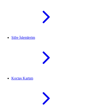
Şifre İşlemlerim
Koçtaş Kartım