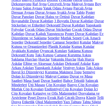
Dekorasyonu
Raf
Ayna
Çerçeveli Ayna
Makyaj Aynası
Boy
Aynası
Salon Aynası
Yatak Odası Aynası
Parçalı Ayna
Dresuar Aynası
Duvar Aynası
Ayaklı Ayna
Tablo
Poster
Duvar Panoları
Duvar Halısı ve Örtüsü
Duvar Kağıtları
Boyanabilir Duvar Kağıtları
3 Boyutlu Duvar Kağıtları
Duvar
Stickerları ve Etiketleri
Dekoratif Duvar Kağıtları
Yapışkanlı
Folyolar
Çocuk Odası Duvar Stickerları
Çocuk Odası Duvar
Kağıtları
Duvar Kağıdı Yapıştırıcısı
Poster Duvar Kağıtları
Ev
Düzenleme ve Saklama
Sepetler
Mutfak Sepeti
Çok Amaçlı
Sepetler
Dekoratif Sepetler
Çamaşır Sepetleri
Kutular
Makyaj
Kutusu ve Organizerleri
Plastik Kutular
Kumaş Kutular
Ayakkabı Kutuları
Oyuncak Kutuları
Saklama Kutusu
Dekoratif Kutu
Takı Kutusu
Çamaşır Kurutma Askısı
Saklama Hurçları
Hurçlar
Vakumlu Hurçlar
Halı Hurcu
Askılar
Elbise ve Aksesuar Askıları
Dekoratif Askılar
Kapı
Arkası Askıları
Yapışkanlı Askılar
Vestiyer Askısı
Takı Askısı
Bavul İçi Düzenleyici
Kurutma Makinesi Topu
Şemsiye
Dolap İçi Düzenleyici
Makyaj Çantası
Duvar ve Masa
Saatleri
Masa Saati
Duvar Saatleri
Bahçe Tekstili
Salıncak
Minderleri
Ütü Masası
Çöp Kovaları
Banyo Çöp Kovaları
Mutfak Çöp Kovaları
Endüstriyel Çöp Kovaları
Dolap İçi
Çöp Kovaları
Kırtasiye ve Ofis Malzemeleri
Dosyalama ve
Arşivleme
Poşet Dosya
Evrak Rafı
Çıtçıtlı Dosya
Klasör
Telli
Dosya
Etiketlik
Okul Malzemeleri
Yazı Tahtası
Tahta Silgisi