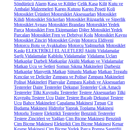
Söndürücü
Alarm
Kasa ve Kilitler
Çelik Kasa
Kilit
Kutu ve
Ambalaj Malzemeleri
Kargo Kutusu
Kargo Poşeti
Koli
Motosiklet Ürünleri
Motorsiklet Aksesuarları
Motosiklet
Kilidi
Motosiklet Stickerları
Motosiklet Rüzgarlık ve Siperlik
Motosiklet Aynası
Motosiklet Brandası
Motorsiklet Yedek
Parça
Motosiklet Fren Ekipmanları
Diğer Motosiklet Yedek
Parçaları
Motosiklet Fren ve Debriyaj Kolu
Motosiklet Kayışı
Motosiklet Zinciri
Motosiklet Giyim
Motorcu Eldiveni
Motorcu Botu ve Ayakkabısı
Motorcu Yağmurluk
Motosiklet
Kaskı
ELEKTRİKLİ EL ALETLERİ
Akülü Vidalamalar
Şarjlı Vidalamalar
Kablolu Vidalamalar
Vidalama Uçları
Matkaplar
Darbeli Matkaplar
Akülü Matkap ve Vidalamalar
Matkap Ucu ve Setleri
Somun Sıkma Makineleri
Darbesiz
Matkaplar
Manyetik Matkap
Sütunlu Matkap
Matkap Tezgahı
Kırıcılar ve Deliciler
Zımpara ve Polisaj
Zımpara Makineleri
Polisaj Makineleri
Planyalar
Zımpara Kağıdı ve Aksesuarları
Testereler
Daire Testereler
Dekupaj Testereler
Çok Amaçlı
Testereler
Tilki Kuyruğu Testereler
Testere Aksesuarları
Tilki
Kuyruğu Testere Ucu
Daire Testere Bıçağı
Dekupaj Testere
Ucu
Bahçe Makineleri
Çapalama Makinesi
Tırpan
Çit
Budama Makinesi
Hidrofor
Yaprak Toplama Makinesi
Motorlu Testere
Elektrikli Testereler
Benzinli Testereler
Testere Zincirleri ve Yağları
Çim Biçme Makinesi
Benzinli
Çim Biçme Makinesi
Elektrikli Çim Biçme Makinesi
Kenar
Kesme Makinesi
Çim Biçme Yedek Parça
Pompa
Santrifüj