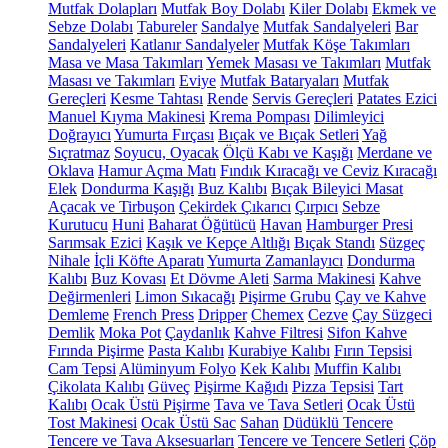
Mutfak Dolapları
Mutfak Boy Dolabı
Kiler Dolabı
Ekmek ve
Sebze Dolabı
Tabureler
Sandalye
Mutfak Sandalyeleri
Bar
Sandalyeleri
Katlanır Sandalyeler
Mutfak Köşe Takımları
Masa ve Masa Takımları
Yemek Masası ve Takımları
Mutfak
Masası ve Takımları
Eviye
Mutfak Bataryaları
Mutfak
Gereçleri
Kesme Tahtası
Rende
Servis Gereçleri
Patates Ezici
Manuel Kıyma Makinesi
Krema Pompası
Dilimleyici
Doğrayıcı
Yumurta Fırçası
Bıçak ve Bıçak Setleri
Yağ
Sıçratmaz
Soyucu, Oyacak
Ölçü Kabı ve Kaşığı
Merdane ve
Oklava
Hamur Açma Matı
Fındık Kıracağı ve Ceviz Kıracağı
Elek
Dondurma Kaşığı
Buz Kalıbı
Bıçak Bileyici Masat
Açacak ve Tirbuşon
Çekirdek Çıkarıcı
Çırpıcı
Sebze
Kurutucu
Huni
Baharat Öğütücü
Havan
Hamburger Presi
Sarımsak Ezici
Kaşık ve Kepçe Altlığı
Bıçak Standı
Süzgeç
Nihale
İçli Köfte Aparatı
Yumurta Zamanlayıcı
Dondurma
Kalıbı
Buz Kovası
Et Dövme Aleti
Sarma Makinesi
Kahve
Değirmenleri
Limon Sıkacağı
Pişirme Grubu
Çay ve Kahve
Demleme
French Press
Dripper
Chemex
Cezve
Çay Süzgeci
Demlik
Moka Pot
Çaydanlık
Kahve Filtresi
Sifon Kahve
Fırında Pişirme
Pasta Kalıbı
Kurabiye Kalıbı
Fırın Tepsisi
Cam Tepsi
Alüminyum Folyo
Kek Kalıbı
Muffin Kalıbı
Çikolata Kalıbı
Güveç
Pişirme Kağıdı
Pizza Tepsisi
Tart
Kalıbı
Ocak Üstü Pişirme
Tava ve Tava Setleri
Ocak Üstü
Tost Makinesi
Ocak Üstü Sac
Sahan
Düdüklü Tencere
Tencere ve Tava Aksesuarları
Tencere ve Tencere Setleri
Çöp