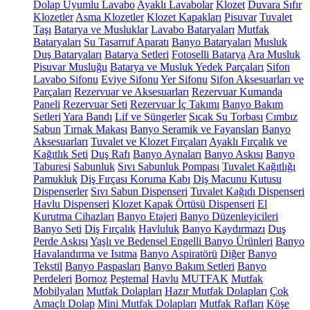
Dolap Uyumlu Lavabo
Ayaklı Lavabolar
Klozet
Duvara Sıfır
Klozetler
Asma Klozetler
Klozet Kapakları
Pisuvar
Tuvalet
Taşı
Batarya ve Musluklar
Lavabo Bataryaları
Mutfak
Bataryaları
Su Tasarruf Aparatı
Banyo Bataryaları
Musluk
Duş Bataryaları
Batarya Setleri
Fotoselli Batarya
Ara Musluk
Pisuvar Musluğu
Batarya ve Musluk Yedek Parçaları
Sifon
Lavabo Sifonu
Eviye Sifonu
Yer Sifonu
Sifon Aksesuarları ve
Parçaları
Rezervuar ve Aksesuarları
Rezervuar Kumanda
Paneli
Rezervuar Seti
Rezervuar İç Takımı
Banyo Bakım
Setleri
Yara Bandı
Lif ve Süngerler
Sıcak Su Torbası
Cımbız
Sabun
Tırnak Makası
Banyo Seramik ve Fayansları
Banyo
Aksesuarları
Tuvalet ve Klozet Fırçaları
Ayaklı Fırçalık ve
Kağıtlık Seti
Duş Rafı
Banyo Aynaları
Banyo Askısı
Banyo
Taburesi
Sabunluk
Sıvı Sabunluk Pompası
Tuvalet Kağıtlığı
Pamukluk
Diş Fırçası Koruma Kabı
Diş Macunu Kutusu
Dispenserler
Sıvı Sabun Dispenseri
Tuvalet Kağıdı Dispenseri
Havlu Dispenseri
Klozet Kapak Örtüsü Dispenseri
El
Kurutma Cihazları
Banyo Etajeri
Banyo Düzenleyicileri
Banyo Seti
Diş Fırçalık
Havluluk
Banyo Kaydırmazı
Duş
Perde Askısı
Yaşlı ve Bedensel Engelli Banyo Ürünleri
Banyo
Havalandırma ve Isıtma
Banyo Aspiratörü
Diğer
Banyo
Tekstil
Banyo Paspasları
Banyo Bakım Setleri
Banyo
Perdeleri
Bornoz
Peştemal
Havlu
MUTFAK
Mutfak
Mobilyaları
Mutfak Dolapları
Hazır Mutfak Dolapları
Çok
Amaçlı Dolap
Mini Mutfak Dolapları
Mutfak Rafları
Köşe