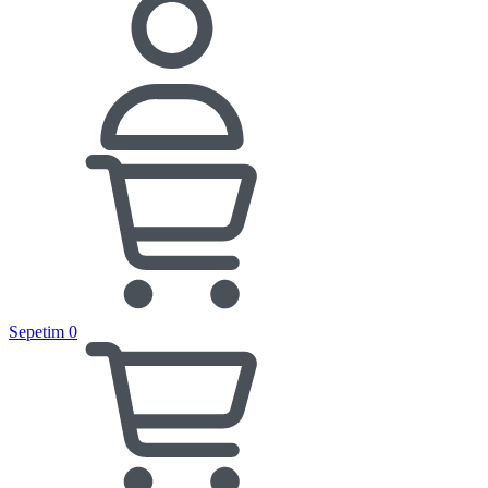
Sepetim
0