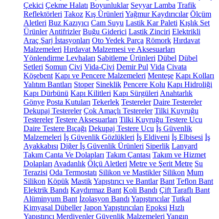
Çekici
Çekme Halatı
Boyunluklar
Seyyar Lamba
Trafik
Reflektörleri
Takoz
Kış Ürünleri
Yağmur Kaydırıcılar
Ölçüm
Aletleri
Buz Kazıyıcı
Cam Suyu
Lastik Kar Paleti
Kışlık Set
Ürünler
Antifrizler
Buğu Giderici
Lastik Zinciri
Elektrikli
Araç Şarj İstasyonları
Oto Yedek Parça
Römork
Hırdavat
Malzemeleri
Hırdavat Malzemesi ve Aksesuarları
Yönlendirme Levhaları
Sabitleme Ürünleri
Dübel
Dübel
Setleri
Somun
Çivi
Vida-Çivi
Demir Pul
Vida
Civata
Köşebent
Kapı ve Pencere Malzemeleri
Menteşe
Kapı Kolları
Yalıtım Bantları
Stoper
Sineklik
Pencere Kolu
Kapı Hidroliği
Kapı Dürbünü
Kapı Kilitleri
Kapı Sürgüleri
Anahtarlık
Gönye
Posta Kutuları
Tekerlek
Testereler
Daire Testereler
Dekupaj Testereler
Çok Amaçlı Testereler
Tilki Kuyruğu
Testereler
Testere Aksesuarları
Tilki Kuyruğu Testere Ucu
Daire Testere Bıçağı
Dekupaj Testere Ucu
İş Güvenlik
Malzemeleri
İş Güvenlik Gözlükleri
İş Eldiveni
İş Elbisesi
İş
Ayakkabısı
Diğer İş Güvenlik Ürünleri
Siperlik
Lanyard
Takım Çanta Ve Dolapları
Takım Çantası
Takım ve Hizmet
Dolapları
Avadanlık
Ölçü Aletleri
Metre ve Şerit Metre
Su
Terazisi
Oda Termostatı
Silikon ve Mastikler
Silikon
Mum
Silikon
Köpük
Mastik
Yapıştırıcı ve Bantlar
Bant
Teflon Bant
Elektrik Bandı
Kaydırmaz Bant
Koli Bandı
Çift Taraflı Bant
Alüminyum Bant
İzolasyon Bandı
Yapıştırıcılar
Tutkal
Kimyasal Dübeller
Japon Yapıştırıcıları
Epoksi
Hızlı
Yapıştırıcı
Merdivenler
Güvenlik Malzemeleri
Yangın