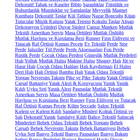
Dekoratif Tabak ve Kaseler
Biblo
Şaraplıklar
Tütsülük ve
Buhurdanlık
Mumluklar ve Şamdanlar
Meyvelik
Magnet
Kumbara
Dekoratif Taşlar
Kül Tablası
Nazar Boncuğu
Kitap
Tutucular
Müzik Kutusu
Yatak Tepsisi
Kokulu Taşlar
Ahşap
Dekorasyon Ürünleri
Duvar Süsleri
Cansız Manken
Mutfak
Tekstili
Amerikan Servis
Masa Örtüleri
Mutfak Önlüğü
Mutfak Havlusu ve Kurulama Bezi
Runner
Fırın Eldiveni ve
Tutacak
Raf Örtüsü
Kumaş Peçete
Ev Tekstili
Perde
Stor
Perde
Jaluziler
Tül Perde
Perde Aksesuarları
Fon Perde
Rustik Perde
Çocuk Odası Perdesi
Güneşlik
Mutfak Perdeleri
Halı
Yolluk
Mutfak Halısı
Makine Halısı
Shaggy Halı
Jüt ve
Hasır Halı
Çocuk Odası Halıları
Halı Kaydırmazı
El Halısı
Deri Halı
Halı Örtüsü
Bambu Halı
Yatak Odası Tekstili
Yorgan
Nevresim Takımı
Pike ve Pike Takımı
Yatak Örtüsü
Çarşaf
Battaniye
Yatak Alezi & Koruyucusu
Yastık
Yastık
Kılıfı
Uyku Seti
Yastık Alezi
Paspaslar
Mutfak Tekstili
Amerikan Servis
Masa Örtüleri
Mutfak Önlüğü
Mutfak
Havlusu ve Kurulama Bezi
Runner
Fırın Eldiveni ve Tutacak
Raf Örtüsü
Kumaş Peçete
Kilim
Seccade
Salon Tekstili
Kırlent ve Kırlent Kılıfı
Sandalye Minderi
Koltuk Örtüsü ve
Şalı
Dekoratif Yastık
Sandalye Kılıfı
Bahçe Tekstili
Salıncak
Minderleri
Bebek Odası Tekstili
Bebek Yorganı
Bebek
Çarşafı
Bebek Nevresim Takımı
Bebek Battaniyesi
Bebek
Uyku Seti
Banyo Tekstil
Banyo Paspasları
Banyo Bakım
Setleri
Banyo Perdeleri
Bornoz
Peştemal
Havlu
Duvar