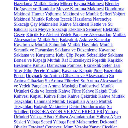
Hazırlama
Mutfak Tartısı
Mikser
Kıyma Makinesi
Blender
Doğrayıcı ve Rondolar
Meyve Kurutma Makinesi
Dondurma
Makinesi
Hamur Yoğurma Makinesi ve Mutfak Şefleri
Yoğurt
Makinesi
Mutfak Robotu
İçecek Hazırlama
Narenciye
Sıkacağı
Çay Makineleri
Kahve Makinesi
Kettle ve Su
Isıtıcılar
Katı Meyve Sıkacağı
Elektrikli Semaver
Elektrikli
Cezve
Küçük Ev Aletleri Yedek Parça ve Aksesuarları
Mutfak
Aksesuarları
Mutfak Seti
Bulaşıklık
Askı ve Kancalar
Kaydırmaz
Mutfak Sabunluk
Mutfak Havluluk
Mutfak
Seramik ve Fayansları
Saklama ve Düzenleme
Kavanoz
Saklama ve Karıştırma Kabı
Çöp Poşeti
Sebzelikler
Saklama
Bonesi ve Kapağı
Mutfak Raf Düzenleyici
Poşetlik
Kaşıklık
Beslenme Kutusu
Damacana Pompası
Ekmeklik
Sefer Tası
Streç Film
Peçete Yüzüğü
Kavanoz Kapağı
Pipet
Buzdolabı
Poşeti
Doypack
Su Arıtma Cihazları ve Aksesuarları
Su
Arıtma Cihazları
Su Arıtma Filtreleri
Su Arıtma Aksesuarları
ve Yedek Parçaları
Arıtma Musluğu
Endüstriyel Mutfak
Ürünleri
Gıda ve İçecek
Kahve
Filtre Kahve Kağıdı
Türk
Kahvesi
Kapsül Kahve
Filtre Kahve
Çekirdek Kahve
Mutfak
Tezgahları
Laminant Mutfak Tezgahları
Ahşap Mutfak
Tezgahları
Bulaşık Makineleri
Derin Dondurucular
Su
Sebilleri
DEKORASYON VE EV GEREÇLERİ
Yılbaşı
Ürünleri
Yılbaşı Ağacı
Yılbaşı Aydınlatmaları
Yılbaşı Ağacı
Süsleri
Yılbaşı Sepeti
Yılbaşı Parti Malzemeleri
Dekoratif
Objeler
Fotoğraf Çerçevesi
Mum
Vazolar
Yapay Çiçekler