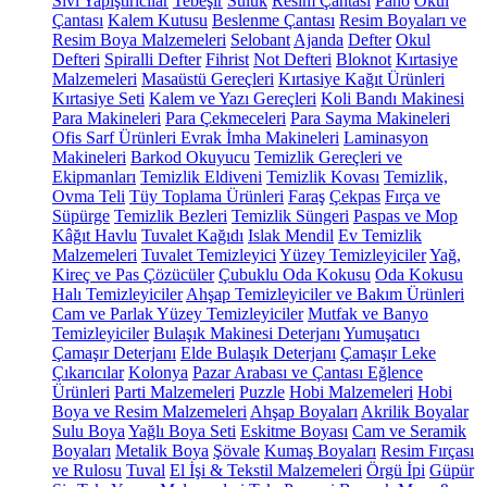
Sıvı Yapıştırıcılar
Tebeşir
Suluk
Resim Çantası
Pano
Okul
Çantası
Kalem Kutusu
Beslenme Çantası
Resim Boyaları ve
Resim Boya Malzemeleri
Selobant
Ajanda
Defter
Okul
Defteri
Spiralli Defter
Fihrist
Not Defteri
Bloknot
Kırtasiye
Malzemeleri
Masaüstü Gereçleri
Kırtasiye Kağıt Ürünleri
Kırtasiye Seti
Kalem ve Yazı Gereçleri
Koli Bandı Makinesi
Para Makineleri
Para Çekmeceleri
Para Sayma Makineleri
Ofis Sarf Ürünleri
Evrak İmha Makineleri
Laminasyon
Makineleri
Barkod Okuyucu
Temizlik Gereçleri ve
Ekipmanları
Temizlik Eldiveni
Temizlik Kovası
Temizlik,
Ovma Teli
Tüy Toplama Ürünleri
Faraş
Çekpas
Fırça ve
Süpürge
Temizlik Bezleri
Temizlik Süngeri
Paspas ve Mop
Kâğıt Havlu
Tuvalet Kağıdı
Islak Mendil
Ev Temizlik
Malzemeleri
Tuvalet Temizleyici
Yüzey Temizleyiciler
Yağ,
Kireç ve Pas Çözücüler
Çubuklu Oda Kokusu
Oda Kokusu
Halı Temizleyiciler
Ahşap Temizleyiciler ve Bakım Ürünleri
Cam ve Parlak Yüzey Temizleyiciler
Mutfak ve Banyo
Temizleyiciler
Bulaşık Makinesi Deterjanı
Yumuşatıcı
Çamaşır Deterjanı
Elde Bulaşık Deterjanı
Çamaşır Leke
Çıkarıcılar
Kolonya
Pazar Arabası ve Çantası
Eğlence
Ürünleri
Parti Malzemeleri
Puzzle
Hobi Malzemeleri
Hobi
Boya ve Resim Malzemeleri
Ahşap Boyaları
Akrilik Boyalar
Sulu Boya
Yağlı Boya Seti
Eskitme Boyası
Cam ve Seramik
Boyaları
Metalik Boya
Şövale
Kumaş Boyaları
Resim Fırçası
ve Rulosu
Tuval
El İşi & Tekstil Malzemeleri
Örgü İpi
Güpür