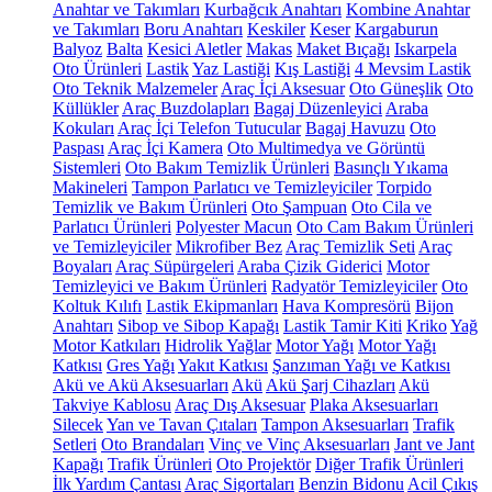
Anahtar ve Takımları
Kurbağcık Anahtarı
Kombine Anahtar
ve Takımları
Boru Anahtarı
Keskiler
Keser
Kargaburun
Balyoz
Balta
Kesici Aletler
Makas
Maket Bıçağı
Iskarpela
Oto Ürünleri
Lastik
Yaz Lastiği
Kış Lastiği
4 Mevsim Lastik
Oto Teknik Malzemeler
Araç İçi Aksesuar
Oto Güneşlik
Oto
Küllükler
Araç Buzdolapları
Bagaj Düzenleyici
Araba
Kokuları
Araç İçi Telefon Tutucular
Bagaj Havuzu
Oto
Paspası
Araç İçi Kamera
Oto Multimedya ve Görüntü
Sistemleri
Oto Bakım Temizlik Ürünleri
Basınçlı Yıkama
Makineleri
Tampon Parlatıcı ve Temizleyiciler
Torpido
Temizlik ve Bakım Ürünleri
Oto Şampuan
Oto Cila ve
Parlatıcı Ürünleri
Polyester Macun
Oto Cam Bakım Ürünleri
ve Temizleyiciler
Mikrofiber Bez
Araç Temizlik Seti
Araç
Boyaları
Araç Süpürgeleri
Araba Çizik Giderici
Motor
Temizleyici ve Bakım Ürünleri
Radyatör Temizleyiciler
Oto
Koltuk Kılıfı
Lastik Ekipmanları
Hava Kompresörü
Bijon
Anahtarı
Sibop ve Sibop Kapağı
Lastik Tamir Kiti
Kriko
Yağ
Motor Katkıları
Hidrolik Yağlar
Motor Yağı
Motor Yağı
Katkısı
Gres Yağı
Yakıt Katkısı
Şanzıman Yağı ve Katkısı
Akü ve Akü Aksesuarları
Akü
Akü Şarj Cihazları
Akü
Takviye Kablosu
Araç Dış Aksesuar
Plaka Aksesuarları
Silecek
Yan ve Tavan Çıtaları
Tampon Aksesuarları
Trafik
Setleri
Oto Brandaları
Vinç ve Vinç Aksesuarları
Jant ve Jant
Kapağı
Trafik Ürünleri
Oto Projektör
Diğer Trafik Ürünleri
İlk Yardım Çantası
Araç Sigortaları
Benzin Bidonu
Acil Çıkış