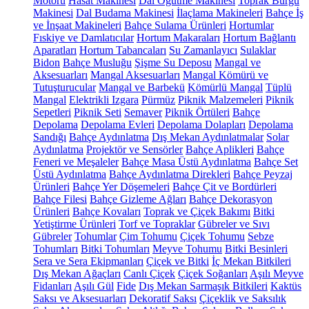
Motoru
Hasat Makinesi
Dal Öğütme Makinesi
Toprak Burgu
Makinesi
Dal Budama Makinesi
İlaçlama Makineleri
Bahçe İş
ve İnşaat Makineleri
Bahçe Sulama Ürünleri
Hortumlar
Fıskiye ve Damlatıcılar
Hortum Makaraları
Hortum Bağlantı
Aparatları
Hortum Tabancaları
Su Zamanlayıcı
Sulaklar
Bidon
Bahçe Musluğu
Şişme Su Deposu
Mangal ve
Aksesuarları
Mangal Aksesuarları
Mangal Kömürü ve
Tutuşturucular
Mangal ve Barbekü
Kömürlü Mangal
Tüplü
Mangal
Elektrikli Izgara
Pürmüz
Piknik Malzemeleri
Piknik
Sepetleri
Piknik Seti
Semaver
Piknik Örtüleri
Bahçe
Depolama
Depolama Evleri
Depolama Dolapları
Depolama
Sandığı
Bahçe Aydınlatma
Dış Mekan Aydınlatmalar
Solar
Aydınlatma
Projektör ve Sensörler
Bahçe Aplikleri
Bahçe
Feneri ve Meşaleler
Bahçe Masa Üstü Aydınlatma
Bahçe Set
Üstü Aydınlatma
Bahçe Aydınlatma Direkleri
Bahçe Peyzaj
Ürünleri
Bahçe Yer Döşemeleri
Bahçe Çit ve Bordürleri
Bahçe Filesi
Bahçe Gizleme Ağları
Bahçe Dekorasyon
Ürünleri
Bahçe Kovaları
Toprak ve Çiçek Bakımı
Bitki
Yetiştirme Ürünleri
Torf ve Topraklar
Gübreler ve Sıvı
Gübreler
Tohumlar
Çim Tohumu
Çiçek Tohumu
Sebze
Tohumları
Bitki Tohumları
Meyve Tohumu
Bitki Besinleri
Sera ve Sera Ekipmanları
Çiçek ve Bitki
İç Mekan Bitkileri
Dış Mekan Ağaçları
Canlı Çiçek
Çiçek Soğanları
Aşılı Meyve
Fidanları
Aşılı Gül
Fide
Dış Mekan Sarmaşık Bitkileri
Kaktüs
Saksı ve Aksesuarları
Dekoratif Saksı
Çiçeklik ve Saksılık