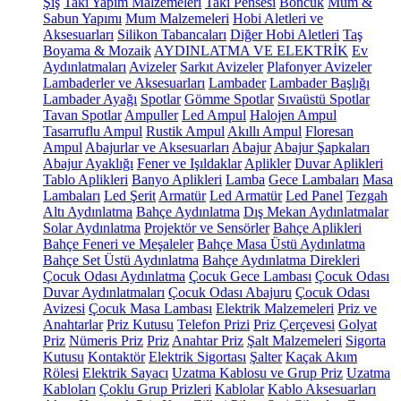
Şiş
Takı Yapım Malzemeleri
Takı Pensesi
Boncuk
Mum &
Sabun Yapımı
Mum Malzemeleri
Hobi Aletleri ve
Aksesuarları
Silikon Tabancaları
Diğer Hobi Aletleri
Taş
Boyama & Mozaik
AYDINLATMA VE ELEKTRİK
Ev
Aydınlatmaları
Avizeler
Sarkıt Avizeler
Plafonyer Avizeler
Lambaderler ve Aksesuarları
Lambader
Lambader Başlığı
Lambader Ayağı
Spotlar
Gömme Spotlar
Sıvaüstü Spotlar
Tavan Spotlar
Ampuller
Led Ampul
Halojen Ampul
Tasarruflu Ampul
Rustik Ampul
Akıllı Ampul
Floresan
Ampul
Abajurlar ve Aksesuarları
Abajur
Abajur Şapkaları
Abajur Ayaklığı
Fener ve Işıldaklar
Aplikler
Duvar Aplikleri
Tablo Aplikleri
Banyo Aplikleri
Lamba
Gece Lambaları
Masa
Lambaları
Led Şerit
Armatür
Led Armatür
Led Panel
Tezgah
Altı Aydınlatma
Bahçe Aydınlatma
Dış Mekan Aydınlatmalar
Solar Aydınlatma
Projektör ve Sensörler
Bahçe Aplikleri
Bahçe Feneri ve Meşaleler
Bahçe Masa Üstü Aydınlatma
Bahçe Set Üstü Aydınlatma
Bahçe Aydınlatma Direkleri
Çocuk Odası Aydınlatma
Çocuk Gece Lambası
Çocuk Odası
Duvar Aydınlatmaları
Çocuk Odası Abajuru
Çocuk Odası
Avizesi
Çocuk Masa Lambası
Elektrik Malzemeleri
Priz ve
Anahtarlar
Priz Kutusu
Telefon Prizi
Priz Çerçevesi
Golyat
Priz
Nümeris Priz
Priz
Anahtar Priz
Şalt Malzemeleri
Sigorta
Kutusu
Kontaktör
Elektrik Sigortası
Şalter
Kaçak Akım
Rölesi
Elektrik Sayacı
Uzatma Kablosu ve Grup Priz
Uzatma
Kabloları
Çoklu Grup Prizleri
Kablolar
Kablo Aksesuarları