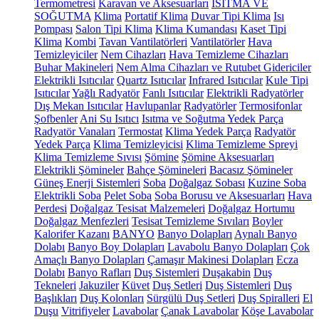
Termometresi
Karavan ve Aksesuarları
ISITMA VE
SOĞUTMA
Klima
Portatif Klima
Duvar Tipi Klima
Isı
Pompası
Salon Tipi Klima
Klima Kumandası
Kaset Tipi
Klima
Kombi
Tavan Vantilatörleri
Vantilatörler
Hava
Temizleyiciler
Nem Cihazları
Hava Temizleme Cihazları
Buhar Makineleri
Nem Alma Cihazları ve Rutubet Gidericiler
Elektrikli Isıtıcılar
Quartz Isıtıcılar
Infrared Isıtıcılar
Kule Tipi
Isıtıcılar
Yağlı Radyatör
Fanlı Isıtıcılar
Elektrikli Radyatörler
Dış Mekan Isıtıcılar
Havlupanlar
Radyatörler
Termosifonlar
Şofbenler
Ani Su Isıtıcı
Isıtma ve Soğutma Yedek Parça
Radyatör Vanaları
Termostat
Klima Yedek Parça
Radyatör
Yedek Parça
Klima Temizleyicisi
Klima Temizleme Spreyi
Klima Temizleme Sıvısı
Şömine
Şömine Aksesuarları
Elektrikli Şömineler
Bahçe Şömineleri
Bacasız Şömineler
Güneş Enerji Sistemleri
Soba
Doğalgaz Sobası
Kuzine Soba
Elektrikli Soba
Pelet Soba
Soba Borusu ve Aksesuarları
Hava
Perdesi
Doğalgaz Tesisat Malzemeleri
Doğalgaz Hortumu
Doğalgaz Menfezleri
Tesisat Temizleme Sıvıları
Boyler
Kalorifer Kazanı
BANYO
Banyo Dolapları
Aynalı Banyo
Dolabı
Banyo Boy Dolapları
Lavabolu Banyo Dolapları
Çok
Amaçlı Banyo Dolapları
Çamaşır Makinesi Dolapları
Ecza
Dolabı
Banyo Rafları
Duş Sistemleri
Duşakabin
Duş
Tekneleri
Jakuziler
Küvet
Duş Setleri
Duş Sistemleri
Duş
Başlıkları
Duş Kolonları
Sürgülü Duş Setleri
Duş Spiralleri
El
Duşu
Vitrifiyeler
Lavabolar
Çanak Lavabolar
Köşe Lavabolar