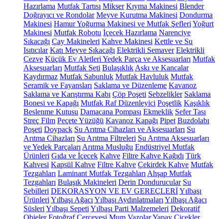
Hazırlama
Mutfak Tartısı
Mikser
Kıyma Makinesi
Blender
Doğrayıcı ve Rondolar
Meyve Kurutma Makinesi
Dondurma
Makinesi
Hamur Yoğurma Makinesi ve Mutfak Şefleri
Yoğurt
Makinesi
Mutfak Robotu
İçecek Hazırlama
Narenciye
Sıkacağı
Çay Makineleri
Kahve Makinesi
Kettle ve Su
Isıtıcılar
Katı Meyve Sıkacağı
Elektrikli Semaver
Elektrikli
Cezve
Küçük Ev Aletleri Yedek Parça ve Aksesuarları
Mutfak
Aksesuarları
Mutfak Seti
Bulaşıklık
Askı ve Kancalar
Kaydırmaz
Mutfak Sabunluk
Mutfak Havluluk
Mutfak
Seramik ve Fayansları
Saklama ve Düzenleme
Kavanoz
Saklama ve Karıştırma Kabı
Çöp Poşeti
Sebzelikler
Saklama
Bonesi ve Kapağı
Mutfak Raf Düzenleyici
Poşetlik
Kaşıklık
Beslenme Kutusu
Damacana Pompası
Ekmeklik
Sefer Tası
Streç Film
Peçete Yüzüğü
Kavanoz Kapağı
Pipet
Buzdolabı
Poşeti
Doypack
Su Arıtma Cihazları ve Aksesuarları
Su
Arıtma Cihazları
Su Arıtma Filtreleri
Su Arıtma Aksesuarları
ve Yedek Parçaları
Arıtma Musluğu
Endüstriyel Mutfak
Ürünleri
Gıda ve İçecek
Kahve
Filtre Kahve Kağıdı
Türk
Kahvesi
Kapsül Kahve
Filtre Kahve
Çekirdek Kahve
Mutfak
Tezgahları
Laminant Mutfak Tezgahları
Ahşap Mutfak
Tezgahları
Bulaşık Makineleri
Derin Dondurucular
Su
Sebilleri
DEKORASYON VE EV GEREÇLERİ
Yılbaşı
Ürünleri
Yılbaşı Ağacı
Yılbaşı Aydınlatmaları
Yılbaşı Ağacı
Süsleri
Yılbaşı Sepeti
Yılbaşı Parti Malzemeleri
Dekoratif
Objeler
Fotoğraf Çerçevesi
Mum
Vazolar
Yapay Çiçekler