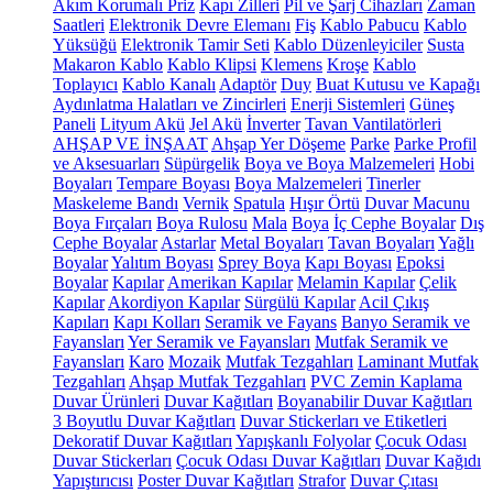
Akım Korumalı Priz
Kapı Zilleri
Pil ve Şarj Cihazları
Zaman
Saatleri
Elektronik Devre Elemanı
Fiş
Kablo Pabucu
Kablo
Yüksüğü
Elektronik Tamir Seti
Kablo Düzenleyiciler
Susta
Makaron Kablo
Kablo Klipsi
Klemens
Kroşe
Kablo
Toplayıcı
Kablo Kanalı
Adaptör
Duy
Buat Kutusu ve Kapağı
Aydınlatma Halatları ve Zincirleri
Enerji Sistemleri
Güneş
Paneli
Lityum Akü
Jel Akü
İnverter
Tavan Vantilatörleri
AHŞAP VE İNŞAAT
Ahşap Yer Döşeme
Parke
Parke Profil
ve Aksesuarları
Süpürgelik
Boya ve Boya Malzemeleri
Hobi
Boyaları
Tempare Boyası
Boya Malzemeleri
Tinerler
Maskeleme Bandı
Vernik
Spatula
Hışır Örtü
Duvar Macunu
Boya Fırçaları
Boya Rulosu
Mala
Boya
İç Cephe Boyalar
Dış
Cephe Boyalar
Astarlar
Metal Boyaları
Tavan Boyaları
Yağlı
Boyalar
Yalıtım Boyası
Sprey Boya
Kapı Boyası
Epoksi
Boyalar
Kapılar
Amerikan Kapılar
Melamin Kapılar
Çelik
Kapılar
Akordiyon Kapılar
Sürgülü Kapılar
Acil Çıkış
Kapıları
Kapı Kolları
Seramik ve Fayans
Banyo Seramik ve
Fayansları
Yer Seramik ve Fayansları
Mutfak Seramik ve
Fayansları
Karo
Mozaik
Mutfak Tezgahları
Laminant Mutfak
Tezgahları
Ahşap Mutfak Tezgahları
PVC Zemin Kaplama
Duvar Ürünleri
Duvar Kağıtları
Boyanabilir Duvar Kağıtları
3 Boyutlu Duvar Kağıtları
Duvar Stickerları ve Etiketleri
Dekoratif Duvar Kağıtları
Yapışkanlı Folyolar
Çocuk Odası
Duvar Stickerları
Çocuk Odası Duvar Kağıtları
Duvar Kağıdı
Yapıştırıcısı
Poster Duvar Kağıtları
Strafor
Duvar Çıtası