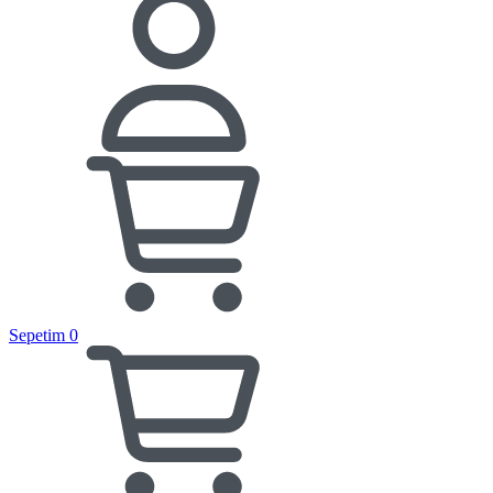
Sepetim
0