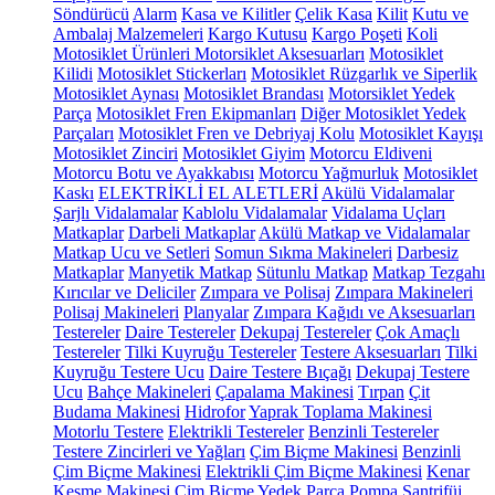
Söndürücü
Alarm
Kasa ve Kilitler
Çelik Kasa
Kilit
Kutu ve
Ambalaj Malzemeleri
Kargo Kutusu
Kargo Poşeti
Koli
Motosiklet Ürünleri
Motorsiklet Aksesuarları
Motosiklet
Kilidi
Motosiklet Stickerları
Motosiklet Rüzgarlık ve Siperlik
Motosiklet Aynası
Motosiklet Brandası
Motorsiklet Yedek
Parça
Motosiklet Fren Ekipmanları
Diğer Motosiklet Yedek
Parçaları
Motosiklet Fren ve Debriyaj Kolu
Motosiklet Kayışı
Motosiklet Zinciri
Motosiklet Giyim
Motorcu Eldiveni
Motorcu Botu ve Ayakkabısı
Motorcu Yağmurluk
Motosiklet
Kaskı
ELEKTRİKLİ EL ALETLERİ
Akülü Vidalamalar
Şarjlı Vidalamalar
Kablolu Vidalamalar
Vidalama Uçları
Matkaplar
Darbeli Matkaplar
Akülü Matkap ve Vidalamalar
Matkap Ucu ve Setleri
Somun Sıkma Makineleri
Darbesiz
Matkaplar
Manyetik Matkap
Sütunlu Matkap
Matkap Tezgahı
Kırıcılar ve Deliciler
Zımpara ve Polisaj
Zımpara Makineleri
Polisaj Makineleri
Planyalar
Zımpara Kağıdı ve Aksesuarları
Testereler
Daire Testereler
Dekupaj Testereler
Çok Amaçlı
Testereler
Tilki Kuyruğu Testereler
Testere Aksesuarları
Tilki
Kuyruğu Testere Ucu
Daire Testere Bıçağı
Dekupaj Testere
Ucu
Bahçe Makineleri
Çapalama Makinesi
Tırpan
Çit
Budama Makinesi
Hidrofor
Yaprak Toplama Makinesi
Motorlu Testere
Elektrikli Testereler
Benzinli Testereler
Testere Zincirleri ve Yağları
Çim Biçme Makinesi
Benzinli
Çim Biçme Makinesi
Elektrikli Çim Biçme Makinesi
Kenar
Kesme Makinesi
Çim Biçme Yedek Parça
Pompa
Santrifüj