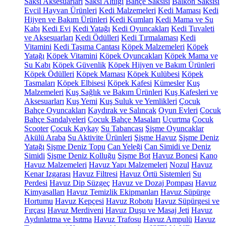
Saksı Aksesuarları
Saksı Altlığı
Bahçe Saksısı
Balkon Saksısı
Evcil Hayvan Ürünleri
Kedi Malzemeleri
Kedi Maması
Kedi
Hijyen ve Bakım Ürünleri
Kedi Kumları
Kedi Mama ve Su
Kabı
Kedi Evi
Kedi Yatağı
Kedi Oyuncakları
Kedi Tuvaleti
ve Aksesuarları
Kedi Ödülleri
Kedi Tırmalaması
Kedi
Vitamini
Kedi Taşıma Çantası
Köpek Malzemeleri
Köpek
Yatağı
Köpek Vitamini
Köpek Oyuncakları
Köpek Mama ve
Su Kabı
Köpek Güvenlik
Köpek Hijyen ve Bakım Ürünleri
Köpek Ödülleri
Köpek Maması
Köpek Kulübesi
Köpek
Tasmaları
Köpek Elbisesi
Köpek Kafesi
Kümesler
Kuş
Malzemeleri
Kuş Sağlık ve Bakım Ürünleri
Kuş Kafesleri ve
Aksesuarları
Kuş Yemi
Kuş Suluk ve Yemlikleri
Çocuk
Bahçe Oyuncakları
Kaydırak ve Salıncak
Oyun Evleri
Çocuk
Bahçe Sandalyeleri
Çocuk Bahçe Masaları
Uçurtma
Çocuk
Scooter
Çocuk Kaykay
Su Tabancası
Şişme Oyuncaklar
Akülü Araba
Su Aktivite Ürünleri
Şişme Havuz
Şişme Deniz
Yatağı
Şişme Deniz Topu
Can Yeleği
Can Simidi ve Deniz
Simidi
Şişme Deniz Kolluğu
Şişme Bot
Havuz Bonesi
Kano
Havuz Malzemeleri
Havuz Yapı Malzemeleri
Nozul
Havuz
Kenar Izgarası
Havuz Filtresi
Havuz Örtü Sistemleri
Su
Perdesi
Havuz Dip Süzgeç
Havuz ve Dozaj Pompası
Havuz
Kimyasalları
Havuz Temizlik Ekipmanları
Havuz Süpürge
Hortumu
Havuz Kepçesi
Havuz Robotu
Havuz Süpürgesi ve
Fırçası
Havuz Merdiveni
Havuz Duşu ve Masaj Jeti
Havuz
Aydınlatma ve Isıtma
Havuz Trafosu
Havuz Ampulü
Havuz