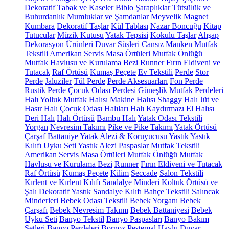
Dekoratif Tabak ve Kaseler
Biblo
Şaraplıklar
Tütsülük ve
Buhurdanlık
Mumluklar ve Şamdanlar
Meyvelik
Magnet
Kumbara
Dekoratif Taşlar
Kül Tablası
Nazar Boncuğu
Kitap
Tutucular
Müzik Kutusu
Yatak Tepsisi
Kokulu Taşlar
Ahşap
Dekorasyon Ürünleri
Duvar Süsleri
Cansız Manken
Mutfak
Tekstili
Amerikan Servis
Masa Örtüleri
Mutfak Önlüğü
Mutfak Havlusu ve Kurulama Bezi
Runner
Fırın Eldiveni ve
Tutacak
Raf Örtüsü
Kumaş Peçete
Ev Tekstili
Perde
Stor
Perde
Jaluziler
Tül Perde
Perde Aksesuarları
Fon Perde
Rustik Perde
Çocuk Odası Perdesi
Güneşlik
Mutfak Perdeleri
Halı
Yolluk
Mutfak Halısı
Makine Halısı
Shaggy Halı
Jüt ve
Hasır Halı
Çocuk Odası Halıları
Halı Kaydırmazı
El Halısı
Deri Halı
Halı Örtüsü
Bambu Halı
Yatak Odası Tekstili
Yorgan
Nevresim Takımı
Pike ve Pike Takımı
Yatak Örtüsü
Çarşaf
Battaniye
Yatak Alezi & Koruyucusu
Yastık
Yastık
Kılıfı
Uyku Seti
Yastık Alezi
Paspaslar
Mutfak Tekstili
Amerikan Servis
Masa Örtüleri
Mutfak Önlüğü
Mutfak
Havlusu ve Kurulama Bezi
Runner
Fırın Eldiveni ve Tutacak
Raf Örtüsü
Kumaş Peçete
Kilim
Seccade
Salon Tekstili
Kırlent ve Kırlent Kılıfı
Sandalye Minderi
Koltuk Örtüsü ve
Şalı
Dekoratif Yastık
Sandalye Kılıfı
Bahçe Tekstili
Salıncak
Minderleri
Bebek Odası Tekstili
Bebek Yorganı
Bebek
Çarşafı
Bebek Nevresim Takımı
Bebek Battaniyesi
Bebek
Uyku Seti
Banyo Tekstil
Banyo Paspasları
Banyo Bakım
Setleri
Banyo Perdeleri
Bornoz
Peştemal
Havlu
Duvar