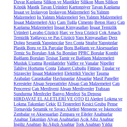
Duvar Kaplama
Silikon ve Mastikler
Silikon
Mum Silikon
Köpük
Mastik
Tavan Ürünleri
Kartonpiyer
Tavan Kaplama
İnşaat ve İzolasyon
İzolasyon Malzemeleri
Su Yalıtım
Malzemeleri
Isı Yalıtım Malzemeleri
Ses Yalıtım Malzemeleri
İnşaat Malzemeleri
Alçı
Cam Tuğla
Çimento
Beton Harcı
Çatı
Kaplama Malzemeleri
İnşaat Kimyasalları
İnşaat Temizlik
Ürünleri
Lavabo Çözücü
Harç ve Sıva Çözücü
Çok Amaçlı
Temizlik
Yağlayıcı ve Pas Çözücü
Yapı Kimyasalları
Derz
Dolgu
Seramik Yapıştırıcılar
Sıvı Conta
Strafor Yapıştırılar
Plastik Boru ve Ek Parçalar
Boru Bağlantı ve Aksesuarları
Temiz Su Boruları
Atık Su Boruları
PPRC Borular
Kombi
Bağlantı Boruları
Tesisat Tamir ve Bağlantı Malzemeleri
Musluk Uzatma
Regülatörler
Valfler ve Vanalar
Nipeller
Tahliye Hortumu
Conta
Taharet Çubuğu
Fittings
Tıpalar ve
Süzgeçler
İnşaat Makineleri
Elektrikli Vinçler
Taşıma
Arabaları
Caraskallar
Havlupanlar
Ahşaplar
Masif Paneller
Keresteler
Ahşap Seperatörler
Ahşap Çatı Malzemeleri
Çatı
Penceresi
Çatı Merdiveni
Ahşap Merdivenler
Trabzan
Sundurma
Menfezler
Banyo Menfezi
Su Deposu
HIRDAVAT EL ALETLERİ VE OTO
El Aletleri
Lokma ve
Lokma Takımları
Çekiç
El Testereleri
Kesici Grubu
Pense
Tornavida
Seramik ve Sıvacı Aletleri
Mengene ve İşkenceler
Zımbalar ve Aksesuarları
Zımpara ve Eğeler
Anahtarlar
Anahtar Takımları
Alyan Anahtarları
Açık Ağız Anahtar
İngiliz Anahtarı
İki Ağızlı Anahtar
Tork Anahtarı
Yıldız