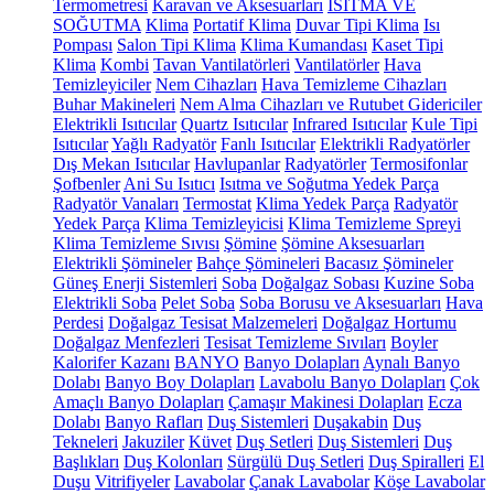
Termometresi
Karavan ve Aksesuarları
ISITMA VE
SOĞUTMA
Klima
Portatif Klima
Duvar Tipi Klima
Isı
Pompası
Salon Tipi Klima
Klima Kumandası
Kaset Tipi
Klima
Kombi
Tavan Vantilatörleri
Vantilatörler
Hava
Temizleyiciler
Nem Cihazları
Hava Temizleme Cihazları
Buhar Makineleri
Nem Alma Cihazları ve Rutubet Gidericiler
Elektrikli Isıtıcılar
Quartz Isıtıcılar
Infrared Isıtıcılar
Kule Tipi
Isıtıcılar
Yağlı Radyatör
Fanlı Isıtıcılar
Elektrikli Radyatörler
Dış Mekan Isıtıcılar
Havlupanlar
Radyatörler
Termosifonlar
Şofbenler
Ani Su Isıtıcı
Isıtma ve Soğutma Yedek Parça
Radyatör Vanaları
Termostat
Klima Yedek Parça
Radyatör
Yedek Parça
Klima Temizleyicisi
Klima Temizleme Spreyi
Klima Temizleme Sıvısı
Şömine
Şömine Aksesuarları
Elektrikli Şömineler
Bahçe Şömineleri
Bacasız Şömineler
Güneş Enerji Sistemleri
Soba
Doğalgaz Sobası
Kuzine Soba
Elektrikli Soba
Pelet Soba
Soba Borusu ve Aksesuarları
Hava
Perdesi
Doğalgaz Tesisat Malzemeleri
Doğalgaz Hortumu
Doğalgaz Menfezleri
Tesisat Temizleme Sıvıları
Boyler
Kalorifer Kazanı
BANYO
Banyo Dolapları
Aynalı Banyo
Dolabı
Banyo Boy Dolapları
Lavabolu Banyo Dolapları
Çok
Amaçlı Banyo Dolapları
Çamaşır Makinesi Dolapları
Ecza
Dolabı
Banyo Rafları
Duş Sistemleri
Duşakabin
Duş
Tekneleri
Jakuziler
Küvet
Duş Setleri
Duş Sistemleri
Duş
Başlıkları
Duş Kolonları
Sürgülü Duş Setleri
Duş Spiralleri
El
Duşu
Vitrifiyeler
Lavabolar
Çanak Lavabolar
Köşe Lavabolar