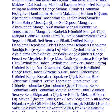
Motoru
Hasat Makinesi
Dal Öğütme Makinesi
Toprak Burgu
Makinesi
Dal Budama Makinesi
İlaçlama Makineleri
Bahçe İş
ve İnşaat Makineleri
Bahçe Sulama Ürünleri
Hortumlar
Fıskiye ve Damlatıcılar
Hortum Makaraları
Hortum Bağlantı
Aparatları
Hortum Tabancaları
Su Zamanlayıcı
Sulaklar
Bidon
Bahçe Musluğu
Şişme Su Deposu
Mangal ve
Aksesuarları
Mangal Aksesuarları
Mangal Kömürü ve
Tutuşturucular
Mangal ve Barbekü
Kömürlü Mangal
Tüplü
Mangal
Elektrikli Izgara
Pürmüz
Piknik Malzemeleri
Piknik
Sepetleri
Piknik Seti
Semaver
Piknik Örtüleri
Bahçe
Depolama
Depolama Evleri
Depolama Dolapları
Depolama
Sandığı
Bahçe Aydınlatma
Dış Mekan Aydınlatmalar
Solar
Aydınlatma
Projektör ve Sensörler
Bahçe Aplikleri
Bahçe
Feneri ve Meşaleler
Bahçe Masa Üstü Aydınlatma
Bahçe Set
Üstü Aydınlatma
Bahçe Aydınlatma Direkleri
Bahçe Peyzaj
Ürünleri
Bahçe Yer Döşemeleri
Bahçe Çit ve Bordürleri
Bahçe Filesi
Bahçe Gizleme Ağları
Bahçe Dekorasyon
Ürünleri
Bahçe Kovaları
Toprak ve Çiçek Bakımı
Bitki
Yetiştirme Ürünleri
Torf ve Topraklar
Gübreler ve Sıvı
Gübreler
Tohumlar
Çim Tohumu
Çiçek Tohumu
Sebze
Tohumları
Bitki Tohumları
Meyve Tohumu
Bitki Besinleri
Sera ve Sera Ekipmanları
Çiçek ve Bitki
İç Mekan Bitkileri
Dış Mekan Ağaçları
Canlı Çiçek
Çiçek Soğanları
Aşılı Meyve
Fidanları
Aşılı Gül
Fide
Dış Mekan Sarmaşık Bitkileri
Kaktüs
Saksı ve Aksesuarları
Dekoratif Saksı
Çiçeklik ve Saksılık