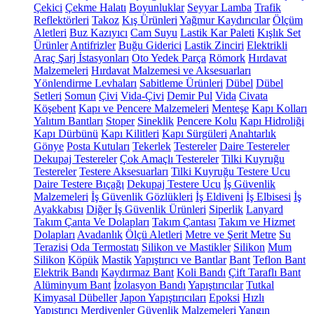
Çekici
Çekme Halatı
Boyunluklar
Seyyar Lamba
Trafik
Reflektörleri
Takoz
Kış Ürünleri
Yağmur Kaydırıcılar
Ölçüm
Aletleri
Buz Kazıyıcı
Cam Suyu
Lastik Kar Paleti
Kışlık Set
Ürünler
Antifrizler
Buğu Giderici
Lastik Zinciri
Elektrikli
Araç Şarj İstasyonları
Oto Yedek Parça
Römork
Hırdavat
Malzemeleri
Hırdavat Malzemesi ve Aksesuarları
Yönlendirme Levhaları
Sabitleme Ürünleri
Dübel
Dübel
Setleri
Somun
Çivi
Vida-Çivi
Demir Pul
Vida
Civata
Köşebent
Kapı ve Pencere Malzemeleri
Menteşe
Kapı Kolları
Yalıtım Bantları
Stoper
Sineklik
Pencere Kolu
Kapı Hidroliği
Kapı Dürbünü
Kapı Kilitleri
Kapı Sürgüleri
Anahtarlık
Gönye
Posta Kutuları
Tekerlek
Testereler
Daire Testereler
Dekupaj Testereler
Çok Amaçlı Testereler
Tilki Kuyruğu
Testereler
Testere Aksesuarları
Tilki Kuyruğu Testere Ucu
Daire Testere Bıçağı
Dekupaj Testere Ucu
İş Güvenlik
Malzemeleri
İş Güvenlik Gözlükleri
İş Eldiveni
İş Elbisesi
İş
Ayakkabısı
Diğer İş Güvenlik Ürünleri
Siperlik
Lanyard
Takım Çanta Ve Dolapları
Takım Çantası
Takım ve Hizmet
Dolapları
Avadanlık
Ölçü Aletleri
Metre ve Şerit Metre
Su
Terazisi
Oda Termostatı
Silikon ve Mastikler
Silikon
Mum
Silikon
Köpük
Mastik
Yapıştırıcı ve Bantlar
Bant
Teflon Bant
Elektrik Bandı
Kaydırmaz Bant
Koli Bandı
Çift Taraflı Bant
Alüminyum Bant
İzolasyon Bandı
Yapıştırıcılar
Tutkal
Kimyasal Dübeller
Japon Yapıştırıcıları
Epoksi
Hızlı
Yapıştırıcı
Merdivenler
Güvenlik Malzemeleri
Yangın