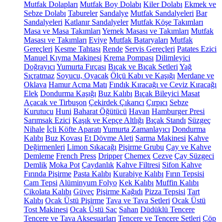
Mutfak Dolapları
Mutfak Boy Dolabı
Kiler Dolabı
Ekmek ve
Sebze Dolabı
Tabureler
Sandalye
Mutfak Sandalyeleri
Bar
Sandalyeleri
Katlanır Sandalyeler
Mutfak Köşe Takımları
Masa ve Masa Takımları
Yemek Masası ve Takımları
Mutfak
Masası ve Takımları
Eviye
Mutfak Bataryaları
Mutfak
Gereçleri
Kesme Tahtası
Rende
Servis Gereçleri
Patates Ezici
Manuel Kıyma Makinesi
Krema Pompası
Dilimleyici
Doğrayıcı
Yumurta Fırçası
Bıçak ve Bıçak Setleri
Yağ
Sıçratmaz
Soyucu, Oyacak
Ölçü Kabı ve Kaşığı
Merdane ve
Oklava
Hamur Açma Matı
Fındık Kıracağı ve Ceviz Kıracağı
Elek
Dondurma Kaşığı
Buz Kalıbı
Bıçak Bileyici Masat
Açacak ve Tirbuşon
Çekirdek Çıkarıcı
Çırpıcı
Sebze
Kurutucu
Huni
Baharat Öğütücü
Havan
Hamburger Presi
Sarımsak Ezici
Kaşık ve Kepçe Altlığı
Bıçak Standı
Süzgeç
Nihale
İçli Köfte Aparatı
Yumurta Zamanlayıcı
Dondurma
Kalıbı
Buz Kovası
Et Dövme Aleti
Sarma Makinesi
Kahve
Değirmenleri
Limon Sıkacağı
Pişirme Grubu
Çay ve Kahve
Demleme
French Press
Dripper
Chemex
Cezve
Çay Süzgeci
Demlik
Moka Pot
Çaydanlık
Kahve Filtresi
Sifon Kahve
Fırında Pişirme
Pasta Kalıbı
Kurabiye Kalıbı
Fırın Tepsisi
Cam Tepsi
Alüminyum Folyo
Kek Kalıbı
Muffin Kalıbı
Çikolata Kalıbı
Güveç
Pişirme Kağıdı
Pizza Tepsisi
Tart
Kalıbı
Ocak Üstü Pişirme
Tava ve Tava Setleri
Ocak Üstü
Tost Makinesi
Ocak Üstü Sac
Sahan
Düdüklü Tencere
Tencere ve Tava Aksesuarları
Tencere ve Tencere Setleri
Çöp