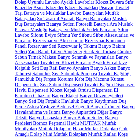
Dolap Uyumlu Lavabo
Ayaklı Lavabolar
Klozet
Duvara Sıfır
Klozetler
Asma Klozetler
Klozet Kapakları
Pisuvar
Tuvalet
Taşı
Batarya ve Musluklar
Lavabo Bataryaları
Mutfak
Bataryaları
Su Tasarruf Aparatı
Banyo Bataryaları
Musluk
Duş Bataryaları
Batarya Setleri
Fotoselli Batarya
Ara Musluk
Pisuvar Musluğu
Batarya ve Musluk Yedek Parçaları
Sifon
Lavabo Sifonu
Eviye Sifonu
Yer Sifonu
Sifon Aksesuarları ve
Parçaları
Rezervuar ve Aksesuarları
Rezervuar Kumanda
Paneli
Rezervuar Seti
Rezervuar İç Takımı
Banyo Bakım
Setleri
Yara Bandı
Lif ve Süngerler
Sıcak Su Torbası
Cımbız
Sabun
Tırnak Makası
Banyo Seramik ve Fayansları
Banyo
Aksesuarları
Tuvalet ve Klozet Fırçaları
Ayaklı Fırçalık ve
Kağıtlık Seti
Duş Rafı
Banyo Aynaları
Banyo Askısı
Banyo
Taburesi
Sabunluk
Sıvı Sabunluk Pompası
Tuvalet Kağıtlığı
Pamukluk
Diş Fırçası Koruma Kabı
Diş Macunu Kutusu
Dispenserler
Sıvı Sabun Dispenseri
Tuvalet Kağıdı Dispenseri
Havlu Dispenseri
Klozet Kapak Örtüsü Dispenseri
El
Kurutma Cihazları
Banyo Etajeri
Banyo Düzenleyicileri
Banyo Seti
Diş Fırçalık
Havluluk
Banyo Kaydırmazı
Duş
Perde Askısı
Yaşlı ve Bedensel Engelli Banyo Ürünleri
Banyo
Havalandırma ve Isıtma
Banyo Aspiratörü
Diğer
Banyo
Tekstil
Banyo Paspasları
Banyo Bakım Setleri
Banyo
Perdeleri
Bornoz
Peştemal
Havlu
MUTFAK
Mutfak
Mobilyaları
Mutfak Dolapları
Hazır Mutfak Dolapları
Çok
Amaçlı Dolap
Mini Mutfak Dolapları
Mutfak Rafları
Köşe