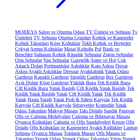
MOBİLYA
Salon ve Oturma Odası
TV Ünitesi ve Sehpası
Tv
Üniteleri
TV Sehpası
Oturma Grupları
Koltuk ve Kanepeler
Koltuk Takımları
Köşe Koltuklar
Tekli Koltuk ve Berjerler
Çekyat
Armut Koltuklar
Masaj Koltuğu
Puf
Bank ve
Benchler
Sallanan Koltuk
Kitaplık
Sehpalar
Zigon Sehpalar
Orta Sehpalar
Yan Sehpalar
Gazetelik
Antre ve Hol
Çok
Amaçlı Dolap
Portmantolar
Askılıklar
Kapı Askısı
Duvar
Askısı
Ayaklı Askılıklar
Dresuar
Ayakkabılık
Yatak Odası
Gardırop
Kapaklı Gardırop
Sürgülü Gardırop
Bez Gardırop
Açık Dolap
Köşe Gardırop
Yüklük
Baza
Tek Kişilik Baza
Çift Kişilik Baza
Yatak Başlığı
Çift Kişilik Yatak Başlığı
Tek
Kişilik Yatak Başlığı
Yatak
Çift Kişilik Yatak
Tek Kişilik
Yatak
Hasta Yatağı
Yatak Pedi & Şiltesi
Karyola
Tek Kişilik
Karyola
Çift Kişilik Karyola
Şifonyerler
Komodin
Yatak
Odası Takımları
Makyaj Masası
Takı Dolabı
Sandık
Paravan
Ofis ve Çalışma Mobilyaları
Çalışma ve Bilgisayar Masası
Oyuncu Koltukları
Çalışma ve Ofis Sandalyeleri
Keson
Ofis
Dolabı
Ofis Koltukları ve Kanepeleri
Ayaklı Küllükler
Laptop
Sehpası
Oyuncu Masası
Toplantı Masası
Ofis Masası ve
Takımları
Yemek Odası
Yemek Odası Takımları
Vitrin
Yemek