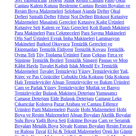
Sıvı Yapıştırıcılar
Tebeşir
Suluk
Resim Çantası
Pano
Okul
Çantası
Kalem Kutusu
Beslenme Çantası
Resim Boyaları ve
Resim Boya Malzemeleri
Selobant
Ajanda
Defter
Okul
Defteri
Spiralli Defter
Fihrist
Not Defteri
Bloknot
Kırtasiye
Malzemeleri
Masaüstü Gereçleri
Kırtasiye Kağıt Ürünleri
Kırtasiye Seti
Kalem ve Yazı Gereçleri
Koli Bandı Makinesi
Para Makineleri
Para Çekmeceleri
Para Sayma Makineleri
Ofis Sarf Ürünleri
Evrak İmha Makineleri
Laminasyon
Makineleri
Barkod Okuyucu
Temizlik Gereçleri ve
Ekipmanları
Temizlik Eldiveni
Temizlik Kovası
Temizlik,
Ovma Teli
Tüy Toplama Ürünleri
Faraş
Çekpas
Fırça ve
Süpürge
Temizlik Bezleri
Temizlik Süngeri
Paspas ve Mop
Kâğıt Havlu
Tuvalet Kağıdı
Islak Mendil
Ev Temizlik
Malzemeleri
Tuvalet Temizleyici
Yüzey Temizleyiciler
Yağ,
Kireç ve Pas Çözücüler
Çubuklu Oda Kokusu
Oda Kokusu
Halı Temizleyiciler
Ahşap Temizleyiciler ve Bakım Ürünleri
Cam ve Parlak Yüzey Temizleyiciler
Mutfak ve Banyo
Temizleyiciler
Bulaşık Makinesi Deterjanı
Yumuşatıcı
Çamaşır Deterjanı
Elde Bulaşık Deterjanı
Çamaşır Leke
Çıkarıcılar
Kolonya
Pazar Arabası ve Çantası
Eğlence
Ürünleri
Parti Malzemeleri
Puzzle
Hobi Malzemeleri
Hobi
Boya ve Resim Malzemeleri
Ahşap Boyaları
Akrilik Boyalar
Sulu Boya
Yağlı Boya Seti
Eskitme Boyası
Cam ve Seramik
Boyaları
Metalik Boya
Şövale
Kumaş Boyaları
Resim Fırçası
ve Rulosu
Tuval
El İşi & Tekstil Malzemeleri
Örgü İpi
Güpür