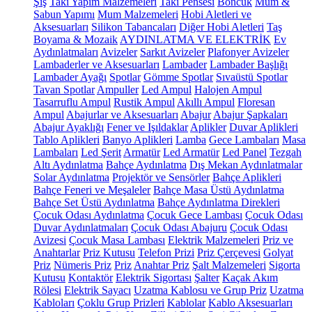
Şiş
Takı Yapım Malzemeleri
Takı Pensesi
Boncuk
Mum &
Sabun Yapımı
Mum Malzemeleri
Hobi Aletleri ve
Aksesuarları
Silikon Tabancaları
Diğer Hobi Aletleri
Taş
Boyama & Mozaik
AYDINLATMA VE ELEKTRİK
Ev
Aydınlatmaları
Avizeler
Sarkıt Avizeler
Plafonyer Avizeler
Lambaderler ve Aksesuarları
Lambader
Lambader Başlığı
Lambader Ayağı
Spotlar
Gömme Spotlar
Sıvaüstü Spotlar
Tavan Spotlar
Ampuller
Led Ampul
Halojen Ampul
Tasarruflu Ampul
Rustik Ampul
Akıllı Ampul
Floresan
Ampul
Abajurlar ve Aksesuarları
Abajur
Abajur Şapkaları
Abajur Ayaklığı
Fener ve Işıldaklar
Aplikler
Duvar Aplikleri
Tablo Aplikleri
Banyo Aplikleri
Lamba
Gece Lambaları
Masa
Lambaları
Led Şerit
Armatür
Led Armatür
Led Panel
Tezgah
Altı Aydınlatma
Bahçe Aydınlatma
Dış Mekan Aydınlatmalar
Solar Aydınlatma
Projektör ve Sensörler
Bahçe Aplikleri
Bahçe Feneri ve Meşaleler
Bahçe Masa Üstü Aydınlatma
Bahçe Set Üstü Aydınlatma
Bahçe Aydınlatma Direkleri
Çocuk Odası Aydınlatma
Çocuk Gece Lambası
Çocuk Odası
Duvar Aydınlatmaları
Çocuk Odası Abajuru
Çocuk Odası
Avizesi
Çocuk Masa Lambası
Elektrik Malzemeleri
Priz ve
Anahtarlar
Priz Kutusu
Telefon Prizi
Priz Çerçevesi
Golyat
Priz
Nümeris Priz
Priz
Anahtar Priz
Şalt Malzemeleri
Sigorta
Kutusu
Kontaktör
Elektrik Sigortası
Şalter
Kaçak Akım
Rölesi
Elektrik Sayacı
Uzatma Kablosu ve Grup Priz
Uzatma
Kabloları
Çoklu Grup Prizleri
Kablolar
Kablo Aksesuarları