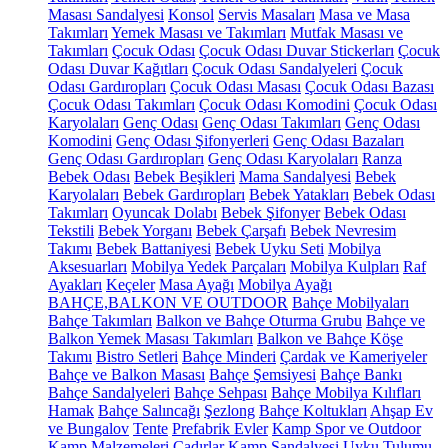
Masası Sandalyesi
Konsol
Servis Masaları
Masa ve Masa
Takımları
Yemek Masası ve Takımları
Mutfak Masası ve
Takımları
Çocuk Odası
Çocuk Odası Duvar Stickerları
Çocuk
Odası Duvar Kağıtları
Çocuk Odası Sandalyeleri
Çocuk
Odası Gardıropları
Çocuk Odası Masası
Çocuk Odası Bazası
Çocuk Odası Takımları
Çocuk Odası Komodini
Çocuk Odası
Karyolaları
Genç Odası
Genç Odası Takımları
Genç Odası
Komodini
Genç Odası Şifonyerleri
Genç Odası Bazaları
Genç Odası Gardıropları
Genç Odası Karyolaları
Ranza
Bebek Odası
Bebek Beşikleri
Mama Sandalyesi
Bebek
Karyolaları
Bebek Gardıropları
Bebek Yatakları
Bebek Odası
Takımları
Oyuncak Dolabı
Bebek Şifonyer
Bebek Odası
Tekstili
Bebek Yorganı
Bebek Çarşafı
Bebek Nevresim
Takımı
Bebek Battaniyesi
Bebek Uyku Seti
Mobilya
Aksesuarları
Mobilya Yedek Parçaları
Mobilya Kulpları
Raf
Ayakları
Keçeler
Masa Ayağı
Mobilya Ayağı
BAHÇE,BALKON VE OUTDOOR
Bahçe Mobilyaları
Bahçe Takımları
Balkon ve Bahçe Oturma Grubu
Bahçe ve
Balkon Yemek Masası Takımları
Balkon ve Bahçe Köşe
Takımı
Bistro Setleri
Bahçe Minderi
Çardak ve Kameriyeler
Bahçe ve Balkon Masası
Bahçe Şemsiyesi
Bahçe Bankı
Bahçe Sandalyeleri
Bahçe Sehpası
Bahçe Mobilya Kılıfları
Hamak
Bahçe Salıncağı
Şezlong
Bahçe Koltukları
Ahşap Ev
ve Bungalov
Tente
Prefabrik Evler
Kamp Spor ve Outdoor
Kamp Malzemeleri
Çadırlar
Kamp Sandalyesi
Uyku Tulumu