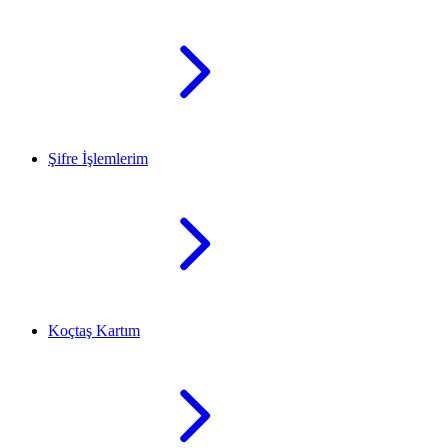
Şifre İşlemlerim
Koçtaş Kartım