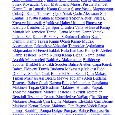
Sinek Kovucular
Çadır Matı
Kamp Masası
Pusula
Kampet
Kamp Duşu
Isıtıcılar
Kamp Çantası
Şişme Yastık
Magnezyum
Çubuğu
Kamp Taburesi
Şişme Yatak
Çadır Aksesuarı
Sırt
Çantası
Hayatta Kalma Malzemeleri
Spor Aletleri
Pilates,
Yoga ve Jimnastik
Ağırlık ve Halter Ürünleri
Fitness ve
Kardiyo Ürünleri
Diğer Spor Ürünleri
Valiz ve Bavul
Kamp
Mutfak Malzemeleri
Termal Çanta
Matara
Kamp Yemek
Pişirme Seti
Kamp Buzluk ve Soğutucu Ürünler
Kamp
Demliği
Kamp Tavası
Kamp Ocağı
Kamp Mutfak
Aksesuarları
Çakmak ve Yakıcılar
Termoslar
Aydınlatma
Ekipmanları
El Feneri
Işıldak
Kafa Lambası
Kamp El Aletleri
Kamp Testeresi
Kamp Küreği
Kamp Bıçağı
Kamp Baltası
Avcılık Malzemeleri
Balık Av Malzemeleri
Bisiklet ve
Scooter
Bisiklet
Elektrikli Scooter
Bahçe Aletleri
Çapa
Kürek
Bahçe Eldiveni
Tırmık
Budama Makası
Aşı Makası
Fide
Dikici ve Sökücü
Orak
Bahçe El Aleti Setleri
Çim Makası
Tırpan Misinası
Aşı Bıçağı
Meyve Toplama Aleti
Budama
Testeresi
Bahçe Çatalı
Kazma
Bahçe Makineleri
Çapalama
Makinesi
Tırpan
Çit Budama Makinesi
Hidrofor
Yaprak
Toplama Makinesi
Motorlu Testere
Elektrikli Testereler
Benzinli Testereler
Testere Zincirleri ve Yağları
Çim Biçme
Makinesi
Benzinli Çim Biçme Makinesi
Elektrikli Çim Biçme
Makinesi
Kenar Kesme Makinesi
Çim Biçme Yedek Parça
Pompa
Santrifüj Pompa
Dalgıç Pompası
Bahçe Pompası
Su