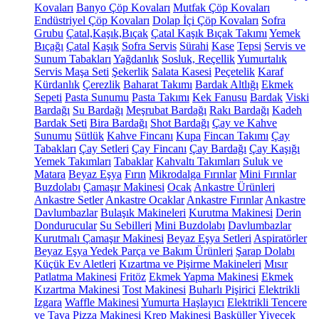
Kovaları
Banyo Çöp Kovaları
Mutfak Çöp Kovaları
Endüstriyel Çöp Kovaları
Dolap İçi Çöp Kovaları
Sofra
Grubu
Çatal,Kaşık,Bıçak
Çatal Kaşık Bıçak Takımı
Yemek
Bıçağı
Çatal
Kaşık
Sofra Servis
Sürahi
Kase
Tepsi
Servis ve
Sunum Tabakları
Yağdanlık
Sosluk, Reçellik
Yumurtalık
Servis Maşa Seti
Şekerlik
Salata Kasesi
Peçetelik
Karaf
Kürdanlık
Çerezlik
Baharat Takımı
Bardak Altlığı
Ekmek
Sepeti
Pasta Sunumu
Pasta Takımı
Kek Fanusu
Bardak
Viski
Bardağı
Su Bardağı
Meşrubat Bardağı
Rakı Bardağı
Kadeh
Bardak Seti
Bira Bardağı
Shot Bardağı
Çay ve Kahve
Sunumu
Sütlük
Kahve Fincanı
Kupa
Fincan Takımı
Çay
Tabakları
Çay Setleri
Çay Fincanı
Çay Bardağı
Çay Kaşığı
Yemek Takımları
Tabaklar
Kahvaltı Takımları
Suluk ve
Matara
Beyaz Eşya
Fırın
Mikrodalga Fırınlar
Mini Fırınlar
Buzdolabı
Çamaşır Makinesi
Ocak
Ankastre Ürünleri
Ankastre Setler
Ankastre Ocaklar
Ankastre Fırınlar
Ankastre
Davlumbazlar
Bulaşık Makineleri
Kurutma Makinesi
Derin
Dondurucular
Su Sebilleri
Mini Buzdolabı
Davlumbazlar
Kurutmalı Çamaşır Makinesi
Beyaz Eşya Setleri
Aspiratörler
Beyaz Eşya Yedek Parça ve Bakım Ürünleri
Şarap Dolabı
Küçük Ev Aletleri
Kızartma ve Pişirme Makineleri
Mısır
Patlatma Makinesi
Fritöz
Ekmek Yapma Makinesi
Ekmek
Kızartma Makinesi
Tost Makinesi
Buharlı Pişirici
Elektrikli
Izgara
Waffle Makinesi
Yumurta Haşlayıcı
Elektrikli Tencere
ve Tava
Pizza Makinesi
Krep Makinesi
Basküller
Yiyecek