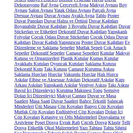
Dekorasyonu
Raf
Ayna
Çerçeveli Ayna
Makyaj Aynası
Boy
Aynası
Salon Aynası
Yatak Odası Aynası
Parçalı Ayna
Dresuar Aynası
Duvar Aynası
Ayaklı Ayna
Tablo
Poster
Duvar Panoları
Duvar Halısı ve Örtüsü
Duvar Kağıtları
Boyanabilir Duvar Kağıtları
3 Boyutlu Duvar Kağıtları
Duvar
Stickerları ve Etiketleri
Dekoratif Duvar Kağıtları
Yapışkanlı
Folyolar
Çocuk Odası Duvar Stickerları
Çocuk Odası Duvar
Kağıtları
Duvar Kağıdı Yapıştırıcısı
Poster Duvar Kağıtları
Ev
Düzenleme ve Saklama
Sepetler
Mutfak Sepeti
Çok Amaçlı
Sepetler
Dekoratif Sepetler
Çamaşır Sepetleri
Kutular
Makyaj
Kutusu ve Organizerleri
Plastik Kutular
Kumaş Kutular
Ayakkabı Kutuları
Oyuncak Kutuları
Saklama Kutusu
Dekoratif Kutu
Takı Kutusu
Çamaşır Kurutma Askısı
Saklama Hurçları
Hurçlar
Vakumlu Hurçlar
Halı Hurcu
Askılar
Elbise ve Aksesuar Askıları
Dekoratif Askılar
Kapı
Arkası Askıları
Yapışkanlı Askılar
Vestiyer Askısı
Takı Askısı
Bavul İçi Düzenleyici
Kurutma Makinesi Topu
Şemsiye
Dolap İçi Düzenleyici
Makyaj Çantası
Duvar ve Masa
Saatleri
Masa Saati
Duvar Saatleri
Bahçe Tekstili
Salıncak
Minderleri
Ütü Masası
Çöp Kovaları
Banyo Çöp Kovaları
Mutfak Çöp Kovaları
Endüstriyel Çöp Kovaları
Dolap İçi
Çöp Kovaları
Kırtasiye ve Ofis Malzemeleri
Dosyalama ve
Arşivleme
Poşet Dosya
Evrak Rafı
Çıtçıtlı Dosya
Klasör
Telli
Dosya
Etiketlik
Okul Malzemeleri
Yazı Tahtası
Tahta Silgisi