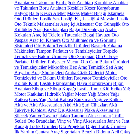
Anahtar ve Takımları
Kurbağcık Anahtarı
Kombine Anahtar
ve Takımları
Boru Anahtarı
Keskiler
Keser
Kargaburun
Balyoz
Balta
Kesici Aletler
Makas
Maket Bıçağı
Iskarpela
Oto Ürünleri
Lastik
Yaz Lastiği
Kış Lastiği
4 Mevsim Lastik
Oto Teknik Malzemeler
Araç İçi Aksesuar
Oto Güneşlik
Oto
Küllükler
Araç Buzdolapları
Bagaj Düzenleyici
Araba
Kokuları
Araç İçi Telefon Tutucular
Bagaj Havuzu
Oto
Paspası
Araç İçi Kamera
Oto Multimedya ve Görüntü
Sistemleri
Oto Bakım Temizlik Ürünleri
Basınçlı Yıkama
Makineleri
Tampon Parlatıcı ve Temizleyiciler
Torpido
Temizlik ve Bakım Ürünleri
Oto Şampuan
Oto Cila ve
Parlatıcı Ürünleri
Polyester Macun
Oto Cam Bakım Ürünleri
ve Temizleyiciler
Mikrofiber Bez
Araç Temizlik Seti
Araç
Boyaları
Araç Süpürgeleri
Araba Çizik Giderici
Motor
Temizleyici ve Bakım Ürünleri
Radyatör Temizleyiciler
Oto
Koltuk Kılıfı
Lastik Ekipmanları
Hava Kompresörü
Bijon
Anahtarı
Sibop ve Sibop Kapağı
Lastik Tamir Kiti
Kriko
Yağ
Motor Katkıları
Hidrolik Yağlar
Motor Yağı
Motor Yağı
Katkısı
Gres Yağı
Yakıt Katkısı
Şanzıman Yağı ve Katkısı
Akü ve Akü Aksesuarları
Akü
Akü Şarj Cihazları
Akü
Takviye Kablosu
Araç Dış Aksesuar
Plaka Aksesuarları
Silecek
Yan ve Tavan Çıtaları
Tampon Aksesuarları
Trafik
Setleri
Oto Brandaları
Vinç ve Vinç Aksesuarları
Jant ve Jant
Kapağı
Trafik Ürünleri
Oto Projektör
Diğer Trafik Ürünleri
İlk Yardım Çantası
Araç Sigortaları
Benzin Bidonu
Acil Çıkış