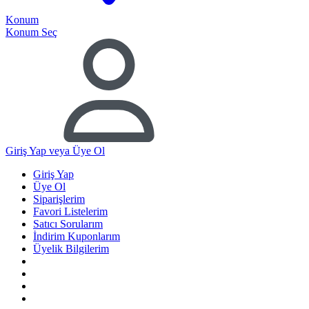
Konum
Konum Seç
Giriş Yap
veya Üye Ol
Giriş Yap
Üye Ol
Siparişlerim
Favori Listelerim
Satıcı Sorularım
İndirim Kuponlarım
Üyelik Bilgilerim