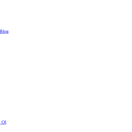
 Blog
ı Ol