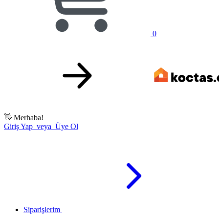
0
👋
Merhaba!
Giriş Yap veya Üye Ol
Siparişlerim