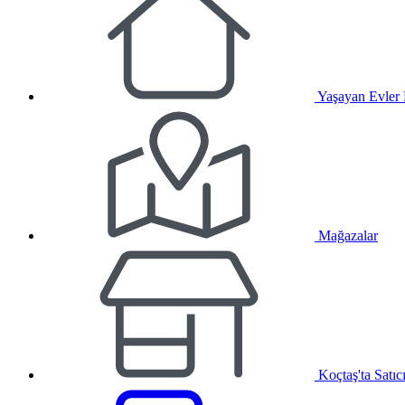
Yaşayan Evler
Mağazalar
Koçtaş'ta Satıc