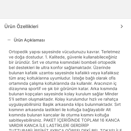
Ürün Özellikleri
Ürün Açıklaması
Ortopedik yapısı sayesinde vücudunuzu kavrar. Terletmez
ve doğa dostudur. 1. Kalitede, güvenle kullanabileceğiniz
bir üründür. Sırt ve oturma kısmındaki bombeli ortopedik
bel destekleri ile ultra konfor sağlamaktadır. Üzerinde
bulunan kafalık uzantısı sayesinde kafalıklı veya kafalıksız
tüm araç koltuklarına uyumludur. İsteğe bağlı olarak ofis
ortamında çalışma koltuklarında da kullanılır. Aracınızın iç
dizaynına sportif ve şık bir görünüm katar. Arka kısmında
bulunan kopçaları sayesinde kolay kurulum sağlar Minder
5'li setten oluşmaktadır. Kolay kurulumdur hızlı ve rahatça
uygulayabilirsiniz Başlık arkasında klips bulunmaktadır. Sırt
kısmının arkasında lastikleri ile koltuğa bağlayabilir Alt
kısmında bulunan kancalar ile oturma kısmını koltuğa
sabitleyebilirsiniz. PAKET İÇERİĞİNDE TOPLAM 16 KANCA
VARDIR KANCA İLE LASTİKLERİ GERDİRİP
TUTTURABİLİRSİNİZ AYRICA GÖRSELDEKİ BEL TOKASI İLE