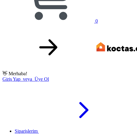
0
👋
Merhaba!
Giriş Yap veya Üye Ol
Siparişlerim