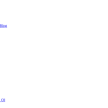
 Blog
ı Ol