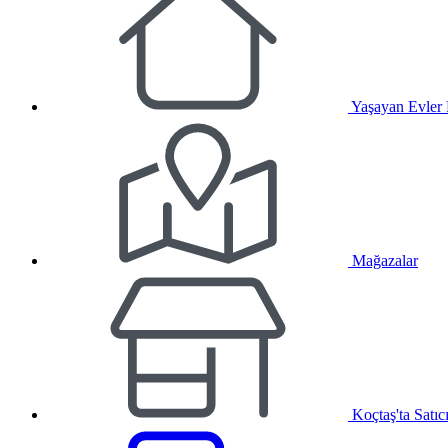
Yaşayan Evler
Mağazalar
Koçtaş'ta Satıc