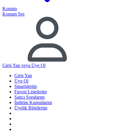
Konum
Konum Seç
Giriş Yap
veya Üye Ol
Giriş Yap
Üye Ol
Siparişlerim
Favori Listelerim
Satıcı Sorularım
İndirim Kuponlarım
Üyelik Bilgilerim