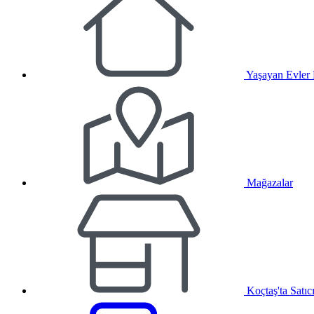
Yaşayan Evler
Mağazalar
Koçtaş'ta Satıc