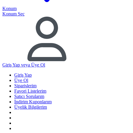
Konum
Konum Seç
Giriş Yap
veya Üye Ol
Giriş Yap
Üye Ol
Siparişlerim
Favori Listelerim
Satıcı Sorularım
İndirim Kuponlarım
Üyelik Bilgilerim