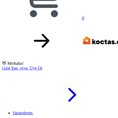
0
👋
Merhaba!
Giriş Yap veya Üye Ol
Siparişlerim