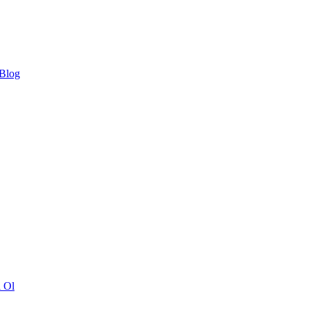
 Blog
ı Ol