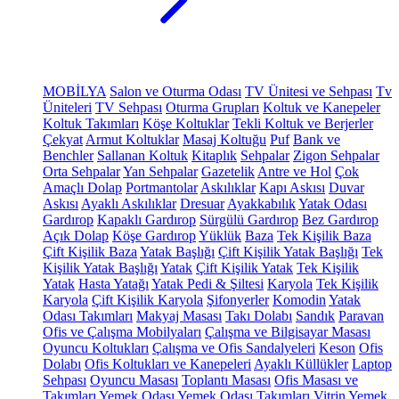
MOBİLYA
Salon ve Oturma Odası
TV Ünitesi ve Sehpası
Tv
Üniteleri
TV Sehpası
Oturma Grupları
Koltuk ve Kanepeler
Koltuk Takımları
Köşe Koltuklar
Tekli Koltuk ve Berjerler
Çekyat
Armut Koltuklar
Masaj Koltuğu
Puf
Bank ve
Benchler
Sallanan Koltuk
Kitaplık
Sehpalar
Zigon Sehpalar
Orta Sehpalar
Yan Sehpalar
Gazetelik
Antre ve Hol
Çok
Amaçlı Dolap
Portmantolar
Askılıklar
Kapı Askısı
Duvar
Askısı
Ayaklı Askılıklar
Dresuar
Ayakkabılık
Yatak Odası
Gardırop
Kapaklı Gardırop
Sürgülü Gardırop
Bez Gardırop
Açık Dolap
Köşe Gardırop
Yüklük
Baza
Tek Kişilik Baza
Çift Kişilik Baza
Yatak Başlığı
Çift Kişilik Yatak Başlığı
Tek
Kişilik Yatak Başlığı
Yatak
Çift Kişilik Yatak
Tek Kişilik
Yatak
Hasta Yatağı
Yatak Pedi & Şiltesi
Karyola
Tek Kişilik
Karyola
Çift Kişilik Karyola
Şifonyerler
Komodin
Yatak
Odası Takımları
Makyaj Masası
Takı Dolabı
Sandık
Paravan
Ofis ve Çalışma Mobilyaları
Çalışma ve Bilgisayar Masası
Oyuncu Koltukları
Çalışma ve Ofis Sandalyeleri
Keson
Ofis
Dolabı
Ofis Koltukları ve Kanepeleri
Ayaklı Küllükler
Laptop
Sehpası
Oyuncu Masası
Toplantı Masası
Ofis Masası ve
Takımları
Yemek Odası
Yemek Odası Takımları
Vitrin
Yemek