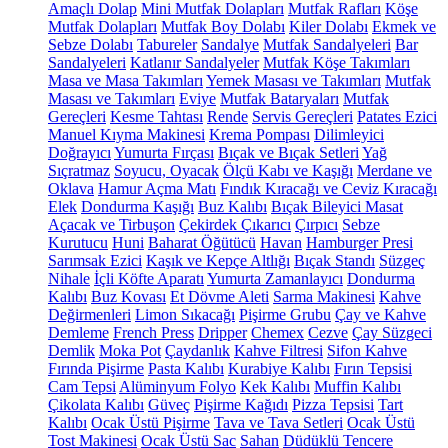
Amaçlı Dolap
Mini Mutfak Dolapları
Mutfak Rafları
Köşe
Mutfak Dolapları
Mutfak Boy Dolabı
Kiler Dolabı
Ekmek ve
Sebze Dolabı
Tabureler
Sandalye
Mutfak Sandalyeleri
Bar
Sandalyeleri
Katlanır Sandalyeler
Mutfak Köşe Takımları
Masa ve Masa Takımları
Yemek Masası ve Takımları
Mutfak
Masası ve Takımları
Eviye
Mutfak Bataryaları
Mutfak
Gereçleri
Kesme Tahtası
Rende
Servis Gereçleri
Patates Ezici
Manuel Kıyma Makinesi
Krema Pompası
Dilimleyici
Doğrayıcı
Yumurta Fırçası
Bıçak ve Bıçak Setleri
Yağ
Sıçratmaz
Soyucu, Oyacak
Ölçü Kabı ve Kaşığı
Merdane ve
Oklava
Hamur Açma Matı
Fındık Kıracağı ve Ceviz Kıracağı
Elek
Dondurma Kaşığı
Buz Kalıbı
Bıçak Bileyici Masat
Açacak ve Tirbuşon
Çekirdek Çıkarıcı
Çırpıcı
Sebze
Kurutucu
Huni
Baharat Öğütücü
Havan
Hamburger Presi
Sarımsak Ezici
Kaşık ve Kepçe Altlığı
Bıçak Standı
Süzgeç
Nihale
İçli Köfte Aparatı
Yumurta Zamanlayıcı
Dondurma
Kalıbı
Buz Kovası
Et Dövme Aleti
Sarma Makinesi
Kahve
Değirmenleri
Limon Sıkacağı
Pişirme Grubu
Çay ve Kahve
Demleme
French Press
Dripper
Chemex
Cezve
Çay Süzgeci
Demlik
Moka Pot
Çaydanlık
Kahve Filtresi
Sifon Kahve
Fırında Pişirme
Pasta Kalıbı
Kurabiye Kalıbı
Fırın Tepsisi
Cam Tepsi
Alüminyum Folyo
Kek Kalıbı
Muffin Kalıbı
Çikolata Kalıbı
Güveç
Pişirme Kağıdı
Pizza Tepsisi
Tart
Kalıbı
Ocak Üstü Pişirme
Tava ve Tava Setleri
Ocak Üstü
Tost Makinesi
Ocak Üstü Sac
Sahan
Düdüklü Tencere