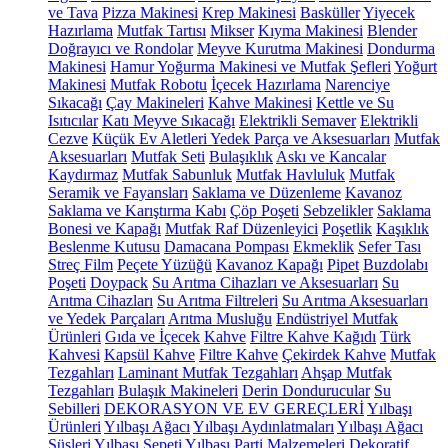
ve Tava
Pizza Makinesi
Krep Makinesi
Basküller
Yiyecek
Hazırlama
Mutfak Tartısı
Mikser
Kıyma Makinesi
Blender
Doğrayıcı ve Rondolar
Meyve Kurutma Makinesi
Dondurma
Makinesi
Hamur Yoğurma Makinesi ve Mutfak Şefleri
Yoğurt
Makinesi
Mutfak Robotu
İçecek Hazırlama
Narenciye
Sıkacağı
Çay Makineleri
Kahve Makinesi
Kettle ve Su
Isıtıcılar
Katı Meyve Sıkacağı
Elektrikli Semaver
Elektrikli
Cezve
Küçük Ev Aletleri Yedek Parça ve Aksesuarları
Mutfak
Aksesuarları
Mutfak Seti
Bulaşıklık
Askı ve Kancalar
Kaydırmaz
Mutfak Sabunluk
Mutfak Havluluk
Mutfak
Seramik ve Fayansları
Saklama ve Düzenleme
Kavanoz
Saklama ve Karıştırma Kabı
Çöp Poşeti
Sebzelikler
Saklama
Bonesi ve Kapağı
Mutfak Raf Düzenleyici
Poşetlik
Kaşıklık
Beslenme Kutusu
Damacana Pompası
Ekmeklik
Sefer Tası
Streç Film
Peçete Yüzüğü
Kavanoz Kapağı
Pipet
Buzdolabı
Poşeti
Doypack
Su Arıtma Cihazları ve Aksesuarları
Su
Arıtma Cihazları
Su Arıtma Filtreleri
Su Arıtma Aksesuarları
ve Yedek Parçaları
Arıtma Musluğu
Endüstriyel Mutfak
Ürünleri
Gıda ve İçecek
Kahve
Filtre Kahve Kağıdı
Türk
Kahvesi
Kapsül Kahve
Filtre Kahve
Çekirdek Kahve
Mutfak
Tezgahları
Laminant Mutfak Tezgahları
Ahşap Mutfak
Tezgahları
Bulaşık Makineleri
Derin Dondurucular
Su
Sebilleri
DEKORASYON VE EV GEREÇLERİ
Yılbaşı
Ürünleri
Yılbaşı Ağacı
Yılbaşı Aydınlatmaları
Yılbaşı Ağacı
Süsleri
Yılbaşı Sepeti
Yılbaşı Parti Malzemeleri
Dekoratif