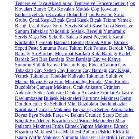
Tencere ve Tava Aksesuarları
Tencere ve Tencere Setleri
Çöp
Kovaları
Banyo Çöp Kovaları
Mutfak Çöp Kovaları
Endüstriyel Çöp Kovaları
Dolap İçi Çöp Kovaları
Sofra
Grubu
Çatal,Kaşık,Bıçak
Çatal Kaşık Bıçak Takımı
Yemek
Bıçağı
Çatal
Kaşık
Sofra Servis
Sürahi
Kase
Tepsi
Servis ve
Sunum Tabakları
Yağdanlık
Sosluk, Reçellik
Yumurtalık
Servis Maşa Seti
Şekerlik
Salata Kasesi
Peçetelik
Karaf
Kürdanlık
Çerezlik
Baharat Takımı
Bardak Altlığı
Ekmek
Sepeti
Pasta Sunumu
Pasta Takımı
Kek Fanusu
Bardak
Viski
Bardağı
Su Bardağı
Meşrubat Bardağı
Rakı Bardağı
Kadeh
Bardak Seti
Bira Bardağı
Shot Bardağı
Çay ve Kahve
Sunumu
Sütlük
Kahve Fincanı
Kupa
Fincan Takımı
Çay
Tabakları
Çay Setleri
Çay Fincanı
Çay Bardağı
Çay Kaşığı
Yemek Takımları
Tabaklar
Kahvaltı Takımları
Suluk ve
Matara
Beyaz Eşya
Fırın
Mikrodalga Fırınlar
Mini Fırınlar
Buzdolabı
Çamaşır Makinesi
Ocak
Ankastre Ürünleri
Ankastre Setler
Ankastre Ocaklar
Ankastre Fırınlar
Ankastre
Davlumbazlar
Bulaşık Makineleri
Kurutma Makinesi
Derin
Dondurucular
Su Sebilleri
Mini Buzdolabı
Davlumbazlar
Kurutmalı Çamaşır Makinesi
Beyaz Eşya Setleri
Aspiratörler
Beyaz Eşya Yedek Parça ve Bakım Ürünleri
Şarap Dolabı
Küçük Ev Aletleri
Kızartma ve Pişirme Makineleri
Mısır
Patlatma Makinesi
Fritöz
Ekmek Yapma Makinesi
Ekmek
Kızartma Makinesi
Tost Makinesi
Buharlı Pişirici
Elektrikli
Izgara
Waffle Makinesi
Yumurta Haşlayıcı
Elektrikli Tencere