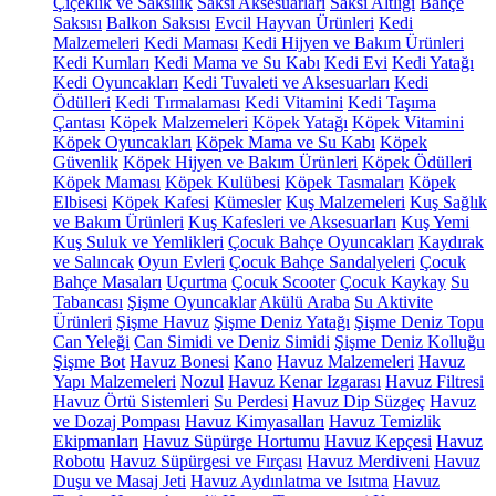
Çiçeklik ve Saksılık
Saksı Aksesuarları
Saksı Altlığı
Bahçe
Saksısı
Balkon Saksısı
Evcil Hayvan Ürünleri
Kedi
Malzemeleri
Kedi Maması
Kedi Hijyen ve Bakım Ürünleri
Kedi Kumları
Kedi Mama ve Su Kabı
Kedi Evi
Kedi Yatağı
Kedi Oyuncakları
Kedi Tuvaleti ve Aksesuarları
Kedi
Ödülleri
Kedi Tırmalaması
Kedi Vitamini
Kedi Taşıma
Çantası
Köpek Malzemeleri
Köpek Yatağı
Köpek Vitamini
Köpek Oyuncakları
Köpek Mama ve Su Kabı
Köpek
Güvenlik
Köpek Hijyen ve Bakım Ürünleri
Köpek Ödülleri
Köpek Maması
Köpek Kulübesi
Köpek Tasmaları
Köpek
Elbisesi
Köpek Kafesi
Kümesler
Kuş Malzemeleri
Kuş Sağlık
ve Bakım Ürünleri
Kuş Kafesleri ve Aksesuarları
Kuş Yemi
Kuş Suluk ve Yemlikleri
Çocuk Bahçe Oyuncakları
Kaydırak
ve Salıncak
Oyun Evleri
Çocuk Bahçe Sandalyeleri
Çocuk
Bahçe Masaları
Uçurtma
Çocuk Scooter
Çocuk Kaykay
Su
Tabancası
Şişme Oyuncaklar
Akülü Araba
Su Aktivite
Ürünleri
Şişme Havuz
Şişme Deniz Yatağı
Şişme Deniz Topu
Can Yeleği
Can Simidi ve Deniz Simidi
Şişme Deniz Kolluğu
Şişme Bot
Havuz Bonesi
Kano
Havuz Malzemeleri
Havuz
Yapı Malzemeleri
Nozul
Havuz Kenar Izgarası
Havuz Filtresi
Havuz Örtü Sistemleri
Su Perdesi
Havuz Dip Süzgeç
Havuz
ve Dozaj Pompası
Havuz Kimyasalları
Havuz Temizlik
Ekipmanları
Havuz Süpürge Hortumu
Havuz Kepçesi
Havuz
Robotu
Havuz Süpürgesi ve Fırçası
Havuz Merdiveni
Havuz
Duşu ve Masaj Jeti
Havuz Aydınlatma ve Isıtma
Havuz