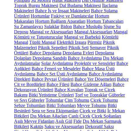
Pompası
Su Motoru
Hasat Makinesi
Dal Öğütme Makinesi
Toprak Burgu Makinesi
Dal Budama Makinesi
İlaçlama
Makineleri
Bahçe İş ve İnşaat Makineleri
Bahçe Sulama
Ürünleri
Hortumlar
Fıskiye ve Damlatıcılar
Hortum
Makaraları
Hortum Bağlantı Aparatları
Hortum Tabancaları
Su Zamanlayıcı
Sulaklar
Bidon
Bahçe Musluğu
Şişme Su
Deposu
Mangal ve Aksesuarları
Mangal Aksesuarları
Mangal
Kömürü ve Tutuşturucular
Mangal ve Barbekü
Kömürlü
Mangal
Tüplü Mangal
Elektrikli Izgara
Pürmüz
Piknik
Malzemeleri
Piknik Sepetleri
Piknik Seti
Semaver
Piknik
Örtüleri
Bahçe Depolama
Depolama Evleri
Depolama
Dolapları
Depolama Sandığı
Bahçe Aydınlatma
Dış Mekan
Aydınlatmalar
Solar Aydınlatma
Projektör ve Sensörler
Bahçe
Aplikleri
Bahçe Feneri ve Meşaleler
Bahçe Masa Üstü
Aydınlatma
Bahçe Set Üstü Aydınlatma
Bahçe Aydınlatma
Direkleri
Bahçe Peyzaj Ürünleri
Bahçe Yer Döşemeleri
Bahçe
Çit ve Bordürleri
Bahçe Filesi
Bahçe Gizleme Ağları
Bahçe
Dekorasyon Ürünleri
Bahçe Kovaları
Toprak ve Çiçek
Bakımı
Bitki Yetiştirme Ürünleri
Torf ve Topraklar
Gübreler
ve Sıvı Gübreler
Tohumlar
Çim Tohumu
Çiçek Tohumu
Sebze Tohumları
Bitki Tohumları
Meyve Tohumu
Bitki
Besinleri
Sera ve Sera Ekipmanları
Çiçek ve Bitki
İç Mekan
Bitkileri
Dış Mekan Ağaçları
Canlı Çiçek
Çiçek Soğanları
Aşılı Meyve Fidanları
Aşılı Gül
Fide
Dış Mekan Sarmaşık
Bitkileri
Kaktüs
Saksı ve Aksesuarları
Dekoratif Saksı