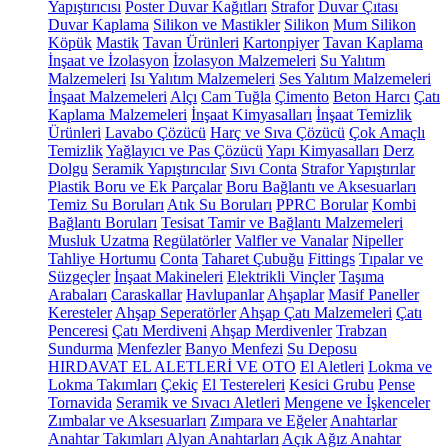
Yapıştırıcısı
Poster Duvar Kağıtları
Strafor
Duvar Çıtası
Duvar Kaplama
Silikon ve Mastikler
Silikon
Mum Silikon
Köpük
Mastik
Tavan Ürünleri
Kartonpiyer
Tavan Kaplama
İnşaat ve İzolasyon
İzolasyon Malzemeleri
Su Yalıtım
Malzemeleri
Isı Yalıtım Malzemeleri
Ses Yalıtım Malzemeleri
İnşaat Malzemeleri
Alçı
Cam Tuğla
Çimento
Beton Harcı
Çatı
Kaplama Malzemeleri
İnşaat Kimyasalları
İnşaat Temizlik
Ürünleri
Lavabo Çözücü
Harç ve Sıva Çözücü
Çok Amaçlı
Temizlik
Yağlayıcı ve Pas Çözücü
Yapı Kimyasalları
Derz
Dolgu
Seramik Yapıştırıcılar
Sıvı Conta
Strafor Yapıştırılar
Plastik Boru ve Ek Parçalar
Boru Bağlantı ve Aksesuarları
Temiz Su Boruları
Atık Su Boruları
PPRC Borular
Kombi
Bağlantı Boruları
Tesisat Tamir ve Bağlantı Malzemeleri
Musluk Uzatma
Regülatörler
Valfler ve Vanalar
Nipeller
Tahliye Hortumu
Conta
Taharet Çubuğu
Fittings
Tıpalar ve
Süzgeçler
İnşaat Makineleri
Elektrikli Vinçler
Taşıma
Arabaları
Caraskallar
Havlupanlar
Ahşaplar
Masif Paneller
Keresteler
Ahşap Seperatörler
Ahşap Çatı Malzemeleri
Çatı
Penceresi
Çatı Merdiveni
Ahşap Merdivenler
Trabzan
Sundurma
Menfezler
Banyo Menfezi
Su Deposu
HIRDAVAT EL ALETLERİ VE OTO
El Aletleri
Lokma ve
Lokma Takımları
Çekiç
El Testereleri
Kesici Grubu
Pense
Tornavida
Seramik ve Sıvacı Aletleri
Mengene ve İşkenceler
Zımbalar ve Aksesuarları
Zımpara ve Eğeler
Anahtarlar
Anahtar Takımları
Alyan Anahtarları
Açık Ağız Anahtar