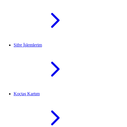
Şifre İşlemlerim
Koçtaş Kartım