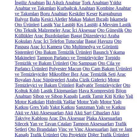
İngiliz Anahtarı
İki Ağızlı Anahtar
Tork Anahtarı
Yıldız
Anahtar ve Takımları
Kurbağcık Anahtarı
Kombine Anahtar
ve Takımları
Boru Anahtarı
Keskiler
Keser
Kargaburun
Balyoz
Balta
Kesici Aletler
Makas
Maket Bıçağı
Iskarpela
Oto Ürünleri
Lastik
Yaz Lastiği
Kış Lastiği
4 Mevsim Lastik
Oto Teknik Malzemeler
Araç İçi Aksesuar
Oto Güneşlik
Oto
Küllükler
Araç Buzdolapları
Bagaj Düzenleyici
Araba
Kokuları
Araç İçi Telefon Tutucular
Bagaj Havuzu
Oto
Paspası
Araç İçi Kamera
Oto Multimedya ve Görüntü
Sistemleri
Oto Bakım Temizlik Ürünleri
Basınçlı Yıkama
Makineleri
Tampon Parlatıcı ve Temizleyiciler
Torpido
Temizlik ve Bakım Ürünleri
Oto Şampuan
Oto Cila ve
Parlatıcı Ürünleri
Polyester Macun
Oto Cam Bakım Ürünleri
ve Temizleyiciler
Mikrofiber Bez
Araç Temizlik Seti
Araç
Boyaları
Araç Süpürgeleri
Araba Çizik Giderici
Motor
Temizleyici ve Bakım Ürünleri
Radyatör Temizleyiciler
Oto
Koltuk Kılıfı
Lastik Ekipmanları
Hava Kompresörü
Bijon
Anahtarı
Sibop ve Sibop Kapağı
Lastik Tamir Kiti
Kriko
Yağ
Motor Katkıları
Hidrolik Yağlar
Motor Yağı
Motor Yağı
Katkısı
Gres Yağı
Yakıt Katkısı
Şanzıman Yağı ve Katkısı
Akü ve Akü Aksesuarları
Akü
Akü Şarj Cihazları
Akü
Takviye Kablosu
Araç Dış Aksesuar
Plaka Aksesuarları
Silecek
Yan ve Tavan Çıtaları
Tampon Aksesuarları
Trafik
Setleri
Oto Brandaları
Vinç ve Vinç Aksesuarları
Jant ve Jant
Kapağı
Trafik Ürünleri
Oto Projektör
Diğer Trafik Ürünleri