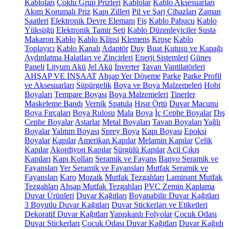
Kabloları
Çoklu Grup Prizleri
Kablolar
Kablo Aksesuarları
Akım Korumalı Priz
Kapı Zilleri
Pil ve Şarj Cihazları
Zaman
Saatleri
Elektronik Devre Elemanı
Fiş
Kablo Pabucu
Kablo
Yüksüğü
Elektronik Tamir Seti
Kablo Düzenleyiciler
Susta
Makaron Kablo
Kablo Klipsi
Klemens
Kroşe
Kablo
Toplayıcı
Kablo Kanalı
Adaptör
Duy
Buat Kutusu ve Kapağı
Aydınlatma Halatları ve Zincirleri
Enerji Sistemleri
Güneş
Paneli
Lityum Akü
Jel Akü
İnverter
Tavan Vantilatörleri
AHŞAP VE İNŞAAT
Ahşap Yer Döşeme
Parke
Parke Profil
ve Aksesuarları
Süpürgelik
Boya ve Boya Malzemeleri
Hobi
Boyaları
Tempare Boyası
Boya Malzemeleri
Tinerler
Maskeleme Bandı
Vernik
Spatula
Hışır Örtü
Duvar Macunu
Boya Fırçaları
Boya Rulosu
Mala
Boya
İç Cephe Boyalar
Dış
Cephe Boyalar
Astarlar
Metal Boyaları
Tavan Boyaları
Yağlı
Boyalar
Yalıtım Boyası
Sprey Boya
Kapı Boyası
Epoksi
Boyalar
Kapılar
Amerikan Kapılar
Melamin Kapılar
Çelik
Kapılar
Akordiyon Kapılar
Sürgülü Kapılar
Acil Çıkış
Kapıları
Kapı Kolları
Seramik ve Fayans
Banyo Seramik ve
Fayansları
Yer Seramik ve Fayansları
Mutfak Seramik ve
Fayansları
Karo
Mozaik
Mutfak Tezgahları
Laminant Mutfak
Tezgahları
Ahşap Mutfak Tezgahları
PVC Zemin Kaplama
Duvar Ürünleri
Duvar Kağıtları
Boyanabilir Duvar Kağıtları
3 Boyutlu Duvar Kağıtları
Duvar Stickerları ve Etiketleri
Dekoratif Duvar Kağıtları
Yapışkanlı Folyolar
Çocuk Odası
Duvar Stickerları
Çocuk Odası Duvar Kağıtları
Duvar Kağıdı