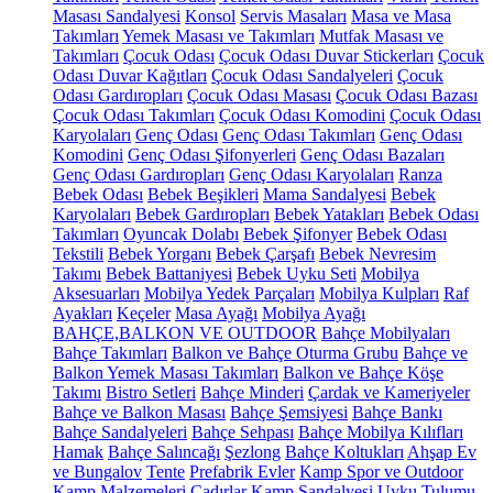
Masası Sandalyesi
Konsol
Servis Masaları
Masa ve Masa
Takımları
Yemek Masası ve Takımları
Mutfak Masası ve
Takımları
Çocuk Odası
Çocuk Odası Duvar Stickerları
Çocuk
Odası Duvar Kağıtları
Çocuk Odası Sandalyeleri
Çocuk
Odası Gardıropları
Çocuk Odası Masası
Çocuk Odası Bazası
Çocuk Odası Takımları
Çocuk Odası Komodini
Çocuk Odası
Karyolaları
Genç Odası
Genç Odası Takımları
Genç Odası
Komodini
Genç Odası Şifonyerleri
Genç Odası Bazaları
Genç Odası Gardıropları
Genç Odası Karyolaları
Ranza
Bebek Odası
Bebek Beşikleri
Mama Sandalyesi
Bebek
Karyolaları
Bebek Gardıropları
Bebek Yatakları
Bebek Odası
Takımları
Oyuncak Dolabı
Bebek Şifonyer
Bebek Odası
Tekstili
Bebek Yorganı
Bebek Çarşafı
Bebek Nevresim
Takımı
Bebek Battaniyesi
Bebek Uyku Seti
Mobilya
Aksesuarları
Mobilya Yedek Parçaları
Mobilya Kulpları
Raf
Ayakları
Keçeler
Masa Ayağı
Mobilya Ayağı
BAHÇE,BALKON VE OUTDOOR
Bahçe Mobilyaları
Bahçe Takımları
Balkon ve Bahçe Oturma Grubu
Bahçe ve
Balkon Yemek Masası Takımları
Balkon ve Bahçe Köşe
Takımı
Bistro Setleri
Bahçe Minderi
Çardak ve Kameriyeler
Bahçe ve Balkon Masası
Bahçe Şemsiyesi
Bahçe Bankı
Bahçe Sandalyeleri
Bahçe Sehpası
Bahçe Mobilya Kılıfları
Hamak
Bahçe Salıncağı
Şezlong
Bahçe Koltukları
Ahşap Ev
ve Bungalov
Tente
Prefabrik Evler
Kamp Spor ve Outdoor
Kamp Malzemeleri
Çadırlar
Kamp Sandalyesi
Uyku Tulumu