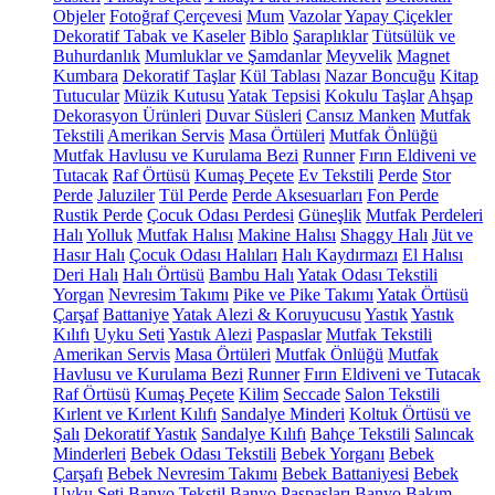
Objeler
Fotoğraf Çerçevesi
Mum
Vazolar
Yapay Çiçekler
Dekoratif Tabak ve Kaseler
Biblo
Şaraplıklar
Tütsülük ve
Buhurdanlık
Mumluklar ve Şamdanlar
Meyvelik
Magnet
Kumbara
Dekoratif Taşlar
Kül Tablası
Nazar Boncuğu
Kitap
Tutucular
Müzik Kutusu
Yatak Tepsisi
Kokulu Taşlar
Ahşap
Dekorasyon Ürünleri
Duvar Süsleri
Cansız Manken
Mutfak
Tekstili
Amerikan Servis
Masa Örtüleri
Mutfak Önlüğü
Mutfak Havlusu ve Kurulama Bezi
Runner
Fırın Eldiveni ve
Tutacak
Raf Örtüsü
Kumaş Peçete
Ev Tekstili
Perde
Stor
Perde
Jaluziler
Tül Perde
Perde Aksesuarları
Fon Perde
Rustik Perde
Çocuk Odası Perdesi
Güneşlik
Mutfak Perdeleri
Halı
Yolluk
Mutfak Halısı
Makine Halısı
Shaggy Halı
Jüt ve
Hasır Halı
Çocuk Odası Halıları
Halı Kaydırmazı
El Halısı
Deri Halı
Halı Örtüsü
Bambu Halı
Yatak Odası Tekstili
Yorgan
Nevresim Takımı
Pike ve Pike Takımı
Yatak Örtüsü
Çarşaf
Battaniye
Yatak Alezi & Koruyucusu
Yastık
Yastık
Kılıfı
Uyku Seti
Yastık Alezi
Paspaslar
Mutfak Tekstili
Amerikan Servis
Masa Örtüleri
Mutfak Önlüğü
Mutfak
Havlusu ve Kurulama Bezi
Runner
Fırın Eldiveni ve Tutacak
Raf Örtüsü
Kumaş Peçete
Kilim
Seccade
Salon Tekstili
Kırlent ve Kırlent Kılıfı
Sandalye Minderi
Koltuk Örtüsü ve
Şalı
Dekoratif Yastık
Sandalye Kılıfı
Bahçe Tekstili
Salıncak
Minderleri
Bebek Odası Tekstili
Bebek Yorganı
Bebek
Çarşafı
Bebek Nevresim Takımı
Bebek Battaniyesi
Bebek
Uyku Seti
Banyo Tekstil
Banyo Paspasları
Banyo Bakım