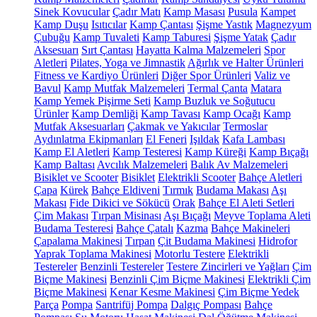
Sinek Kovucular
Çadır Matı
Kamp Masası
Pusula
Kampet
Kamp Duşu
Isıtıcılar
Kamp Çantası
Şişme Yastık
Magnezyum
Çubuğu
Kamp Tuvaleti
Kamp Taburesi
Şişme Yatak
Çadır
Aksesuarı
Sırt Çantası
Hayatta Kalma Malzemeleri
Spor
Aletleri
Pilates, Yoga ve Jimnastik
Ağırlık ve Halter Ürünleri
Fitness ve Kardiyo Ürünleri
Diğer Spor Ürünleri
Valiz ve
Bavul
Kamp Mutfak Malzemeleri
Termal Çanta
Matara
Kamp Yemek Pişirme Seti
Kamp Buzluk ve Soğutucu
Ürünler
Kamp Demliği
Kamp Tavası
Kamp Ocağı
Kamp
Mutfak Aksesuarları
Çakmak ve Yakıcılar
Termoslar
Aydınlatma Ekipmanları
El Feneri
Işıldak
Kafa Lambası
Kamp El Aletleri
Kamp Testeresi
Kamp Küreği
Kamp Bıçağı
Kamp Baltası
Avcılık Malzemeleri
Balık Av Malzemeleri
Bisiklet ve Scooter
Bisiklet
Elektrikli Scooter
Bahçe Aletleri
Çapa
Kürek
Bahçe Eldiveni
Tırmık
Budama Makası
Aşı
Makası
Fide Dikici ve Sökücü
Orak
Bahçe El Aleti Setleri
Çim Makası
Tırpan Misinası
Aşı Bıçağı
Meyve Toplama Aleti
Budama Testeresi
Bahçe Çatalı
Kazma
Bahçe Makineleri
Çapalama Makinesi
Tırpan
Çit Budama Makinesi
Hidrofor
Yaprak Toplama Makinesi
Motorlu Testere
Elektrikli
Testereler
Benzinli Testereler
Testere Zincirleri ve Yağları
Çim
Biçme Makinesi
Benzinli Çim Biçme Makinesi
Elektrikli Çim
Biçme Makinesi
Kenar Kesme Makinesi
Çim Biçme Yedek
Parça
Pompa
Santrifüj Pompa
Dalgıç Pompası
Bahçe