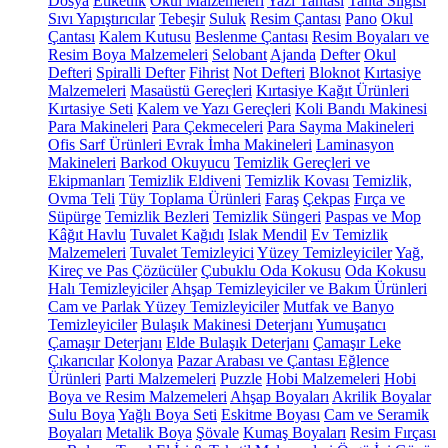
Dosya
Etiketlik
Okul Malzemeleri
Yazı Tahtası
Tahta Silgisi
Sıvı Yapıştırıcılar
Tebeşir
Suluk
Resim Çantası
Pano
Okul
Çantası
Kalem Kutusu
Beslenme Çantası
Resim Boyaları ve
Resim Boya Malzemeleri
Selobant
Ajanda
Defter
Okul
Defteri
Spiralli Defter
Fihrist
Not Defteri
Bloknot
Kırtasiye
Malzemeleri
Masaüstü Gereçleri
Kırtasiye Kağıt Ürünleri
Kırtasiye Seti
Kalem ve Yazı Gereçleri
Koli Bandı Makinesi
Para Makineleri
Para Çekmeceleri
Para Sayma Makineleri
Ofis Sarf Ürünleri
Evrak İmha Makineleri
Laminasyon
Makineleri
Barkod Okuyucu
Temizlik Gereçleri ve
Ekipmanları
Temizlik Eldiveni
Temizlik Kovası
Temizlik,
Ovma Teli
Tüy Toplama Ürünleri
Faraş
Çekpas
Fırça ve
Süpürge
Temizlik Bezleri
Temizlik Süngeri
Paspas ve Mop
Kâğıt Havlu
Tuvalet Kağıdı
Islak Mendil
Ev Temizlik
Malzemeleri
Tuvalet Temizleyici
Yüzey Temizleyiciler
Yağ,
Kireç ve Pas Çözücüler
Çubuklu Oda Kokusu
Oda Kokusu
Halı Temizleyiciler
Ahşap Temizleyiciler ve Bakım Ürünleri
Cam ve Parlak Yüzey Temizleyiciler
Mutfak ve Banyo
Temizleyiciler
Bulaşık Makinesi Deterjanı
Yumuşatıcı
Çamaşır Deterjanı
Elde Bulaşık Deterjanı
Çamaşır Leke
Çıkarıcılar
Kolonya
Pazar Arabası ve Çantası
Eğlence
Ürünleri
Parti Malzemeleri
Puzzle
Hobi Malzemeleri
Hobi
Boya ve Resim Malzemeleri
Ahşap Boyaları
Akrilik Boyalar
Sulu Boya
Yağlı Boya Seti
Eskitme Boyası
Cam ve Seramik
Boyaları
Metalik Boya
Şövale
Kumaş Boyaları
Resim Fırçası