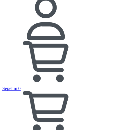
Sepetim
0