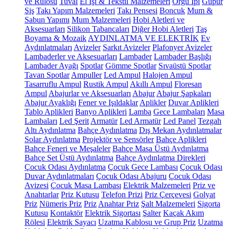
ve Rulosu
Tuval
El İşi & Tekstil Malzemeleri
Örgü İpi
Güpür
Şiş
Takı Yapım Malzemeleri
Takı Pensesi
Boncuk
Mum &
Sabun Yapımı
Mum Malzemeleri
Hobi Aletleri ve
Aksesuarları
Silikon Tabancaları
Diğer Hobi Aletleri
Taş
Boyama & Mozaik
AYDINLATMA VE ELEKTRİK
Ev
Aydınlatmaları
Avizeler
Sarkıt Avizeler
Plafonyer Avizeler
Lambaderler ve Aksesuarları
Lambader
Lambader Başlığı
Lambader Ayağı
Spotlar
Gömme Spotlar
Sıvaüstü Spotlar
Tavan Spotlar
Ampuller
Led Ampul
Halojen Ampul
Tasarruflu Ampul
Rustik Ampul
Akıllı Ampul
Floresan
Ampul
Abajurlar ve Aksesuarları
Abajur
Abajur Şapkaları
Abajur Ayaklığı
Fener ve Işıldaklar
Aplikler
Duvar Aplikleri
Tablo Aplikleri
Banyo Aplikleri
Lamba
Gece Lambaları
Masa
Lambaları
Led Şerit
Armatür
Led Armatür
Led Panel
Tezgah
Altı Aydınlatma
Bahçe Aydınlatma
Dış Mekan Aydınlatmalar
Solar Aydınlatma
Projektör ve Sensörler
Bahçe Aplikleri
Bahçe Feneri ve Meşaleler
Bahçe Masa Üstü Aydınlatma
Bahçe Set Üstü Aydınlatma
Bahçe Aydınlatma Direkleri
Çocuk Odası Aydınlatma
Çocuk Gece Lambası
Çocuk Odası
Duvar Aydınlatmaları
Çocuk Odası Abajuru
Çocuk Odası
Avizesi
Çocuk Masa Lambası
Elektrik Malzemeleri
Priz ve
Anahtarlar
Priz Kutusu
Telefon Prizi
Priz Çerçevesi
Golyat
Priz
Nümeris Priz
Priz
Anahtar Priz
Şalt Malzemeleri
Sigorta
Kutusu
Kontaktör
Elektrik Sigortası
Şalter
Kaçak Akım
Rölesi
Elektrik Sayacı
Uzatma Kablosu ve Grup Priz
Uzatma