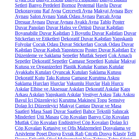
Setleri
Banyo Perdeleri
Bornoz
Peştemal
Havlu
Duvar
Dekorasyonu
Raf
Ayna
Çerçeveli Ayna
Makyaj Aynası
Boy
Aynası
Salon Aynası
Yatak Odası Aynası
Parçalı Ayna
Dresuar Aynası
Duvar Aynası
Ayaklı Ayna
Tablo
Poster
Duvar Panoları
Duvar Halısı ve Örtüsü
Duvar Kağıtları
Boyanabilir Duvar Kağıtları
3 Boyutlu Duvar Kağıtları
Duvar
Stickerları ve Etiketleri
Dekoratif Duvar Kağıtları
Yapışkanlı
Folyolar
Çocuk Odası Duvar Stickerları
Çocuk Odası Duvar
Kağıtları
Duvar Kağıdı Yapıştırıcısı
Poster Duvar Kağıtları
Ev
Düzenleme ve Saklama
Sepetler
Mutfak Sepeti
Çok Amaçlı
Sepetler
Dekoratif Sepetler
Çamaşır Sepetleri
Kutular
Makyaj
Kutusu ve Organizerleri
Plastik Kutular
Kumaş Kutular
Ayakkabı Kutuları
Oyuncak Kutuları
Saklama Kutusu
Dekoratif Kutu
Takı Kutusu
Çamaşır Kurutma Askısı
Saklama Hurçları
Hurçlar
Vakumlu Hurçlar
Halı Hurcu
Askılar
Elbise ve Aksesuar Askıları
Dekoratif Askılar
Kapı
Arkası Askıları
Yapışkanlı Askılar
Vestiyer Askısı
Takı Askısı
Bavul İçi Düzenleyici
Kurutma Makinesi Topu
Şemsiye
Dolap İçi Düzenleyici
Makyaj Çantası
Duvar ve Masa
Saatleri
Masa Saati
Duvar Saatleri
Bahçe Tekstili
Salıncak
Minderleri
Ütü Masası
Çöp Kovaları
Banyo Çöp Kovaları
Mutfak Çöp Kovaları
Endüstriyel Çöp Kovaları
Dolap İçi
Çöp Kovaları
Kırtasiye ve Ofis Malzemeleri
Dosyalama ve
Arşivleme
Poşet Dosya
Evrak Rafı
Çıtçıtlı Dosya
Klasör
Telli