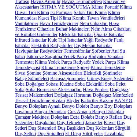
Trafosu
Havuz Ampulü
Havuz Termometresi
Karavan ve
Aksesuarları
ISITMA VE SOĞUTMA
Klima
Portatif Klima
Duvar Tipi Klima
Isı Pompası
Salon Tipi Klima
Klima
Kumandası
Kaset Tipi Klima
Kombi
Tavan Vantilatörleri
Vantilatörler
Hava Temizleyiciler
Nem Cihazları
Hava
Temizleme Cihazları
Buhar Makineleri
Nem Alma Cihazları
ve Rutubet Gidericiler
Elektrikli Isıtıcılar
Quartz Isıtıcılar
Infrared Isıtıcılar
Kule Tipi Isıtıcılar
Yağlı Radyatör
Fanlı
Isıtıcılar
Elektrikli Radyatörler
Dış Mekan Isıtıcılar
Havlupanlar
Radyatörler
Termosifonlar
Şofbenler
Ani Su
Isıtıcı
Isıtma ve Soğutma Yedek Parça
Radyatör Vanaları
Termostat
Klima Yedek Parça
Radyatör Yedek Parça
Klima
Temizleyicisi
Klima Temizleme Spreyi
Klima Temizleme
Sıvısı
Şömine
Şömine Aksesuarları
Elektrikli Şömineler
Bahçe Şömineleri
Bacasız Şömineler
Güneş Enerji Sistemleri
Soba
Doğalgaz Sobası
Kuzine Soba
Elektrikli Soba
Pelet
Soba
Soba Borusu ve Aksesuarları
Hava Perdesi
Doğalgaz
Tesisat Malzemeleri
Doğalgaz Hortumu
Doğalgaz Menfezleri
Tesisat Temizleme Sıvıları
Boyler
Kalorifer Kazanı
BANYO
Banyo Dolapları
Aynalı Banyo Dolabı
Banyo Boy Dolapları
Lavabolu Banyo Dolapları
Çok Amaçlı Banyo Dolapları
Çamaşır Makinesi Dolapları
Ecza Dolabı
Banyo Rafları
Duş
Sistemleri
Duşakabin
Duş Tekneleri
Jakuziler
Küvet
Duş
Setleri
Duş Sistemleri
Duş Başlıkları
Duş Kolonları
Sürgülü
Duş Setleri
Duş Spiralleri
El Duşu
Vitrifiyeler
Lavabolar