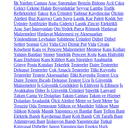
İlk Yardım Çantası
Araç Sigortaları
Benzin Bidonu
Acil Çıkış
Çekici
Çekme Halatı
Boyunluklar
Seyyar Lamba
Trafik
Reflektörleri
Takoz
Kış Ürünleri
Yağmur Kaydırıcılar
Ölçüm
Aletleri
Buz Kazıyıcı
Cam Suyu
Lastik Kar Paleti
Kışlık Set
Ürünler
Antifrizler
Buğu Giderici
Lastik Zinciri
Elektrikli
Araç Şarj İstasyonları
Oto Yedek Parça
Römork
Hırdavat
Malzemeleri
Hırdavat Malzemesi ve Aksesuarları
Yönlendirme Levhaları
Sabitleme Ürünleri
Dübel
Dübel
Setleri
Somun
Çivi
Vida-Çivi
Demir Pul
Vida
Civata
Köşebent
Kapı ve Pencere Malzemeleri
Menteşe
Kapı Kolları
Yalıtım Bantları
Stoper
Sineklik
Pencere Kolu
Kapı Hidroliği
Kapı Dürbünü
Kapı Kilitleri
Kapı Sürgüleri
Anahtarlık
Gönye
Posta Kutuları
Tekerlek
Testereler
Daire Testereler
Dekupaj Testereler
Çok Amaçlı Testereler
Tilki Kuyruğu
Testereler
Testere Aksesuarları
Tilki Kuyruğu Testere Ucu
Daire Testere Bıçağı
Dekupaj Testere Ucu
İş Güvenlik
Malzemeleri
İş Güvenlik Gözlükleri
İş Eldiveni
İş Elbisesi
İş
Ayakkabısı
Diğer İş Güvenlik Ürünleri
Siperlik
Lanyard
Takım Çanta Ve Dolapları
Takım Çantası
Takım ve Hizmet
Dolapları
Avadanlık
Ölçü Aletleri
Metre ve Şerit Metre
Su
Terazisi
Oda Termostatı
Silikon ve Mastikler
Silikon
Mum
Silikon
Köpük
Mastik
Yapıştırıcı ve Bantlar
Bant
Teflon Bant
Elektrik Bandı
Kaydırmaz Bant
Koli Bandı
Çift Taraflı Bant
Alüminyum Bant
İzolasyon Bandı
Yapıştırıcılar
Tutkal
Kimyasal Dübeller
Japon Yapıştırıcıları
Epoksi
Hızlı