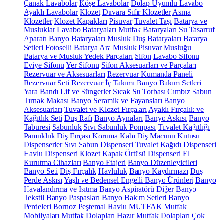
Çanak Lavabolar
Köşe Lavabolar
Dolap Uyumlu Lavabo
Ayaklı Lavabolar
Klozet
Duvara Sıfır Klozetler
Asma
Klozetler
Klozet Kapakları
Pisuvar
Tuvalet Taşı
Batarya ve
Musluklar
Lavabo Bataryaları
Mutfak Bataryaları
Su Tasarruf
Aparatı
Banyo Bataryaları
Musluk
Duş Bataryaları
Batarya
Setleri
Fotoselli Batarya
Ara Musluk
Pisuvar Musluğu
Batarya ve Musluk Yedek Parçaları
Sifon
Lavabo Sifonu
Eviye Sifonu
Yer Sifonu
Sifon Aksesuarları ve Parçaları
Rezervuar ve Aksesuarları
Rezervuar Kumanda Paneli
Rezervuar Seti
Rezervuar İç Takımı
Banyo Bakım Setleri
Yara Bandı
Lif ve Süngerler
Sıcak Su Torbası
Cımbız
Sabun
Tırnak Makası
Banyo Seramik ve Fayansları
Banyo
Aksesuarları
Tuvalet ve Klozet Fırçaları
Ayaklı Fırçalık ve
Kağıtlık Seti
Duş Rafı
Banyo Aynaları
Banyo Askısı
Banyo
Taburesi
Sabunluk
Sıvı Sabunluk Pompası
Tuvalet Kağıtlığı
Pamukluk
Diş Fırçası Koruma Kabı
Diş Macunu Kutusu
Dispenserler
Sıvı Sabun Dispenseri
Tuvalet Kağıdı Dispenseri
Havlu Dispenseri
Klozet Kapak Örtüsü Dispenseri
El
Kurutma Cihazları
Banyo Etajeri
Banyo Düzenleyicileri
Banyo Seti
Diş Fırçalık
Havluluk
Banyo Kaydırmazı
Duş
Perde Askısı
Yaşlı ve Bedensel Engelli Banyo Ürünleri
Banyo
Havalandırma ve Isıtma
Banyo Aspiratörü
Diğer
Banyo
Tekstil
Banyo Paspasları
Banyo Bakım Setleri
Banyo
Perdeleri
Bornoz
Peştemal
Havlu
MUTFAK
Mutfak
Mobilyaları
Mutfak Dolapları
Hazır Mutfak Dolapları
Çok