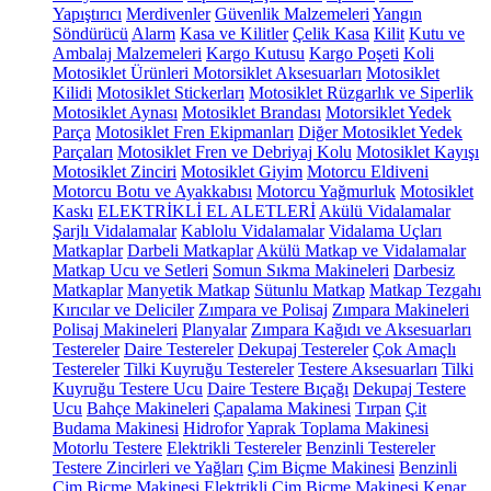
Yapıştırıcı
Merdivenler
Güvenlik Malzemeleri
Yangın
Söndürücü
Alarm
Kasa ve Kilitler
Çelik Kasa
Kilit
Kutu ve
Ambalaj Malzemeleri
Kargo Kutusu
Kargo Poşeti
Koli
Motosiklet Ürünleri
Motorsiklet Aksesuarları
Motosiklet
Kilidi
Motosiklet Stickerları
Motosiklet Rüzgarlık ve Siperlik
Motosiklet Aynası
Motosiklet Brandası
Motorsiklet Yedek
Parça
Motosiklet Fren Ekipmanları
Diğer Motosiklet Yedek
Parçaları
Motosiklet Fren ve Debriyaj Kolu
Motosiklet Kayışı
Motosiklet Zinciri
Motosiklet Giyim
Motorcu Eldiveni
Motorcu Botu ve Ayakkabısı
Motorcu Yağmurluk
Motosiklet
Kaskı
ELEKTRİKLİ EL ALETLERİ
Akülü Vidalamalar
Şarjlı Vidalamalar
Kablolu Vidalamalar
Vidalama Uçları
Matkaplar
Darbeli Matkaplar
Akülü Matkap ve Vidalamalar
Matkap Ucu ve Setleri
Somun Sıkma Makineleri
Darbesiz
Matkaplar
Manyetik Matkap
Sütunlu Matkap
Matkap Tezgahı
Kırıcılar ve Deliciler
Zımpara ve Polisaj
Zımpara Makineleri
Polisaj Makineleri
Planyalar
Zımpara Kağıdı ve Aksesuarları
Testereler
Daire Testereler
Dekupaj Testereler
Çok Amaçlı
Testereler
Tilki Kuyruğu Testereler
Testere Aksesuarları
Tilki
Kuyruğu Testere Ucu
Daire Testere Bıçağı
Dekupaj Testere
Ucu
Bahçe Makineleri
Çapalama Makinesi
Tırpan
Çit
Budama Makinesi
Hidrofor
Yaprak Toplama Makinesi
Motorlu Testere
Elektrikli Testereler
Benzinli Testereler
Testere Zincirleri ve Yağları
Çim Biçme Makinesi
Benzinli
Çim Biçme Makinesi
Elektrikli Çim Biçme Makinesi
Kenar