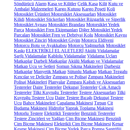
Söndürücü
Alarm
Kasa ve Kilitler
Çelik Kasa
Kilit
Kutu ve
Ambalaj Malzemeleri
Kargo Kutusu
Kargo Poşeti
Koli
Motosiklet Ürünleri
Motorsiklet Aksesuarları
Motosiklet
Kilidi
Motosiklet Stickerları
Motosiklet Rüzgarlık ve Siperlik
Motosiklet Aynası
Motosiklet Brandası
Motorsiklet Yedek
Parça
Motosiklet Fren Ekipmanları
Diğer Motosiklet Yedek
Parçaları
Motosiklet Fren ve Debriyaj Kolu
Motosiklet Kayışı
Motosiklet Zinciri
Motosiklet Giyim
Motorcu Eldiveni
Motorcu Botu ve Ayakkabısı
Motorcu Yağmurluk
Motosiklet
Kaskı
ELEKTRİKLİ EL ALETLERİ
Akülü Vidalamalar
Şarjlı Vidalamalar
Kablolu Vidalamalar
Vidalama Uçları
Matkaplar
Darbeli Matkaplar
Akülü Matkap ve Vidalamalar
Matkap Ucu ve Setleri
Somun Sıkma Makineleri
Darbesiz
Matkaplar
Manyetik Matkap
Sütunlu Matkap
Matkap Tezgahı
Kırıcılar ve Deliciler
Zımpara ve Polisaj
Zımpara Makineleri
Polisaj Makineleri
Planyalar
Zımpara Kağıdı ve Aksesuarları
Testereler
Daire Testereler
Dekupaj Testereler
Çok Amaçlı
Testereler
Tilki Kuyruğu Testereler
Testere Aksesuarları
Tilki
Kuyruğu Testere Ucu
Daire Testere Bıçağı
Dekupaj Testere
Ucu
Bahçe Makineleri
Çapalama Makinesi
Tırpan
Çit
Budama Makinesi
Hidrofor
Yaprak Toplama Makinesi
Motorlu Testere
Elektrikli Testereler
Benzinli Testereler
Testere Zincirleri ve Yağları
Çim Biçme Makinesi
Benzinli
Çim Biçme Makinesi
Elektrikli Çim Biçme Makinesi
Kenar
Kesme Makinesi
Çim Biçme Yedek Parça
Pompa
Santrifüj