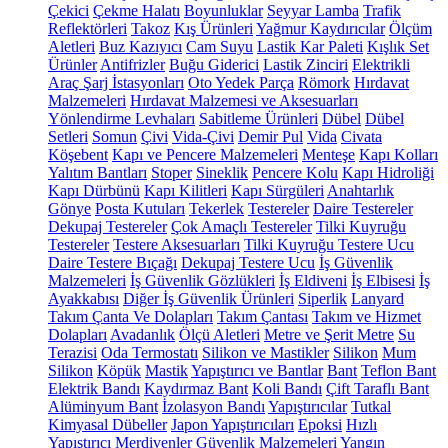
Çekici
Çekme Halatı
Boyunluklar
Seyyar Lamba
Trafik
Reflektörleri
Takoz
Kış Ürünleri
Yağmur Kaydırıcılar
Ölçüm
Aletleri
Buz Kazıyıcı
Cam Suyu
Lastik Kar Paleti
Kışlık Set
Ürünler
Antifrizler
Buğu Giderici
Lastik Zinciri
Elektrikli
Araç Şarj İstasyonları
Oto Yedek Parça
Römork
Hırdavat
Malzemeleri
Hırdavat Malzemesi ve Aksesuarları
Yönlendirme Levhaları
Sabitleme Ürünleri
Dübel
Dübel
Setleri
Somun
Çivi
Vida-Çivi
Demir Pul
Vida
Civata
Köşebent
Kapı ve Pencere Malzemeleri
Menteşe
Kapı Kolları
Yalıtım Bantları
Stoper
Sineklik
Pencere Kolu
Kapı Hidroliği
Kapı Dürbünü
Kapı Kilitleri
Kapı Sürgüleri
Anahtarlık
Gönye
Posta Kutuları
Tekerlek
Testereler
Daire Testereler
Dekupaj Testereler
Çok Amaçlı Testereler
Tilki Kuyruğu
Testereler
Testere Aksesuarları
Tilki Kuyruğu Testere Ucu
Daire Testere Bıçağı
Dekupaj Testere Ucu
İş Güvenlik
Malzemeleri
İş Güvenlik Gözlükleri
İş Eldiveni
İş Elbisesi
İş
Ayakkabısı
Diğer İş Güvenlik Ürünleri
Siperlik
Lanyard
Takım Çanta Ve Dolapları
Takım Çantası
Takım ve Hizmet
Dolapları
Avadanlık
Ölçü Aletleri
Metre ve Şerit Metre
Su
Terazisi
Oda Termostatı
Silikon ve Mastikler
Silikon
Mum
Silikon
Köpük
Mastik
Yapıştırıcı ve Bantlar
Bant
Teflon Bant
Elektrik Bandı
Kaydırmaz Bant
Koli Bandı
Çift Taraflı Bant
Alüminyum Bant
İzolasyon Bandı
Yapıştırıcılar
Tutkal
Kimyasal Dübeller
Japon Yapıştırıcıları
Epoksi
Hızlı
Yapıştırıcı
Merdivenler
Güvenlik Malzemeleri
Yangın