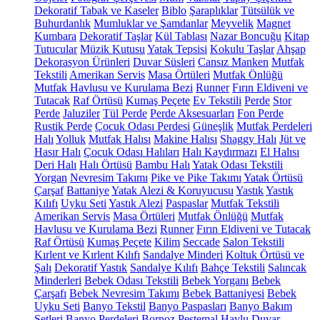
Dekoratif Tabak ve Kaseler
Biblo
Şaraplıklar
Tütsülük ve
Buhurdanlık
Mumluklar ve Şamdanlar
Meyvelik
Magnet
Kumbara
Dekoratif Taşlar
Kül Tablası
Nazar Boncuğu
Kitap
Tutucular
Müzik Kutusu
Yatak Tepsisi
Kokulu Taşlar
Ahşap
Dekorasyon Ürünleri
Duvar Süsleri
Cansız Manken
Mutfak
Tekstili
Amerikan Servis
Masa Örtüleri
Mutfak Önlüğü
Mutfak Havlusu ve Kurulama Bezi
Runner
Fırın Eldiveni ve
Tutacak
Raf Örtüsü
Kumaş Peçete
Ev Tekstili
Perde
Stor
Perde
Jaluziler
Tül Perde
Perde Aksesuarları
Fon Perde
Rustik Perde
Çocuk Odası Perdesi
Güneşlik
Mutfak Perdeleri
Halı
Yolluk
Mutfak Halısı
Makine Halısı
Shaggy Halı
Jüt ve
Hasır Halı
Çocuk Odası Halıları
Halı Kaydırmazı
El Halısı
Deri Halı
Halı Örtüsü
Bambu Halı
Yatak Odası Tekstili
Yorgan
Nevresim Takımı
Pike ve Pike Takımı
Yatak Örtüsü
Çarşaf
Battaniye
Yatak Alezi & Koruyucusu
Yastık
Yastık
Kılıfı
Uyku Seti
Yastık Alezi
Paspaslar
Mutfak Tekstili
Amerikan Servis
Masa Örtüleri
Mutfak Önlüğü
Mutfak
Havlusu ve Kurulama Bezi
Runner
Fırın Eldiveni ve Tutacak
Raf Örtüsü
Kumaş Peçete
Kilim
Seccade
Salon Tekstili
Kırlent ve Kırlent Kılıfı
Sandalye Minderi
Koltuk Örtüsü ve
Şalı
Dekoratif Yastık
Sandalye Kılıfı
Bahçe Tekstili
Salıncak
Minderleri
Bebek Odası Tekstili
Bebek Yorganı
Bebek
Çarşafı
Bebek Nevresim Takımı
Bebek Battaniyesi
Bebek
Uyku Seti
Banyo Tekstil
Banyo Paspasları
Banyo Bakım
Setleri
Banyo Perdeleri
Bornoz
Peştemal
Havlu
Duvar