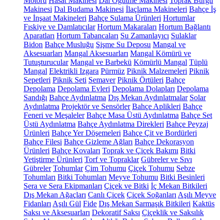
Motoru
Hasat Makinesi
Dal Öğütme Makinesi
Toprak Burgu
Makinesi
Dal Budama Makinesi
İlaçlama Makineleri
Bahçe İş
ve İnşaat Makineleri
Bahçe Sulama Ürünleri
Hortumlar
Fıskiye ve Damlatıcılar
Hortum Makaraları
Hortum Bağlantı
Aparatları
Hortum Tabancaları
Su Zamanlayıcı
Sulaklar
Bidon
Bahçe Musluğu
Şişme Su Deposu
Mangal ve
Aksesuarları
Mangal Aksesuarları
Mangal Kömürü ve
Tutuşturucular
Mangal ve Barbekü
Kömürlü Mangal
Tüplü
Mangal
Elektrikli Izgara
Pürmüz
Piknik Malzemeleri
Piknik
Sepetleri
Piknik Seti
Semaver
Piknik Örtüleri
Bahçe
Depolama
Depolama Evleri
Depolama Dolapları
Depolama
Sandığı
Bahçe Aydınlatma
Dış Mekan Aydınlatmalar
Solar
Aydınlatma
Projektör ve Sensörler
Bahçe Aplikleri
Bahçe
Feneri ve Meşaleler
Bahçe Masa Üstü Aydınlatma
Bahçe Set
Üstü Aydınlatma
Bahçe Aydınlatma Direkleri
Bahçe Peyzaj
Ürünleri
Bahçe Yer Döşemeleri
Bahçe Çit ve Bordürleri
Bahçe Filesi
Bahçe Gizleme Ağları
Bahçe Dekorasyon
Ürünleri
Bahçe Kovaları
Toprak ve Çiçek Bakımı
Bitki
Yetiştirme Ürünleri
Torf ve Topraklar
Gübreler ve Sıvı
Gübreler
Tohumlar
Çim Tohumu
Çiçek Tohumu
Sebze
Tohumları
Bitki Tohumları
Meyve Tohumu
Bitki Besinleri
Sera ve Sera Ekipmanları
Çiçek ve Bitki
İç Mekan Bitkileri
Dış Mekan Ağaçları
Canlı Çiçek
Çiçek Soğanları
Aşılı Meyve
Fidanları
Aşılı Gül
Fide
Dış Mekan Sarmaşık Bitkileri
Kaktüs
Saksı ve Aksesuarları
Dekoratif Saksı
Çiçeklik ve Saksılık