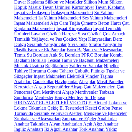
Duvar Kaplama
Silikon ve Mastikler
Silikon
Mum Silikon
Köpük
Mastik
Tavan Ürünleri
Kartonpiyer
Tavan Kaplama
İnşaat ve İzolasyon
İzolasyon Malzemeleri
Su Yalıtım
Malzemeleri
Isı Yalıtım Malzemeleri
Ses Yalıtım Malzemeleri
İnşaat Malzemeleri
Alçı
Cam Tuğla
Çimento
Beton Harcı
Çatı
Kaplama Malzemeleri
İnşaat Kimyasalları
İnşaat Temizlik
Ürünleri
Lavabo Çözücü
Harç ve Sıva Çözücü
Çok Amaçlı
Temizlik
Yağlayıcı ve Pas Çözücü
Yapı Kimyasalları
Derz
Dolgu
Seramik Yapıştırıcılar
Sıvı Conta
Strafor Yapıştırılar
Plastik Boru ve Ek Parçalar
Boru Bağlantı ve Aksesuarları
Temiz Su Boruları
Atık Su Boruları
PPRC Borular
Kombi
Bağlantı Boruları
Tesisat Tamir ve Bağlantı Malzemeleri
Musluk Uzatma
Regülatörler
Valfler ve Vanalar
Nipeller
Tahliye Hortumu
Conta
Taharet Çubuğu
Fittings
Tıpalar ve
Süzgeçler
İnşaat Makineleri
Elektrikli Vinçler
Taşıma
Arabaları
Caraskallar
Havlupanlar
Ahşaplar
Masif Paneller
Keresteler
Ahşap Seperatörler
Ahşap Çatı Malzemeleri
Çatı
Penceresi
Çatı Merdiveni
Ahşap Merdivenler
Trabzan
Sundurma
Menfezler
Banyo Menfezi
Su Deposu
HIRDAVAT EL ALETLERİ VE OTO
El Aletleri
Lokma ve
Lokma Takımları
Çekiç
El Testereleri
Kesici Grubu
Pense
Tornavida
Seramik ve Sıvacı Aletleri
Mengene ve İşkenceler
Zımbalar ve Aksesuarları
Zımpara ve Eğeler
Anahtarlar
Anahtar Takımları
Alyan Anahtarları
Açık Ağız Anahtar
İngiliz Anahtarı
İki Ağızlı Anahtar
Tork Anahtarı
Yıldız