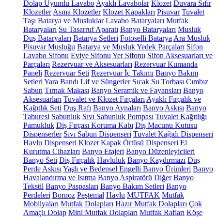
Dolap Uyumlu Lavabo
Ayaklı Lavabolar
Klozet
Duvara Sıfır
Klozetler
Asma Klozetler
Klozet Kapakları
Pisuvar
Tuvalet
Taşı
Batarya ve Musluklar
Lavabo Bataryaları
Mutfak
Bataryaları
Su Tasarruf Aparatı
Banyo Bataryaları
Musluk
Duş Bataryaları
Batarya Setleri
Fotoselli Batarya
Ara Musluk
Pisuvar Musluğu
Batarya ve Musluk Yedek Parçaları
Sifon
Lavabo Sifonu
Eviye Sifonu
Yer Sifonu
Sifon Aksesuarları ve
Parçaları
Rezervuar ve Aksesuarları
Rezervuar Kumanda
Paneli
Rezervuar Seti
Rezervuar İç Takımı
Banyo Bakım
Setleri
Yara Bandı
Lif ve Süngerler
Sıcak Su Torbası
Cımbız
Sabun
Tırnak Makası
Banyo Seramik ve Fayansları
Banyo
Aksesuarları
Tuvalet ve Klozet Fırçaları
Ayaklı Fırçalık ve
Kağıtlık Seti
Duş Rafı
Banyo Aynaları
Banyo Askısı
Banyo
Taburesi
Sabunluk
Sıvı Sabunluk Pompası
Tuvalet Kağıtlığı
Pamukluk
Diş Fırçası Koruma Kabı
Diş Macunu Kutusu
Dispenserler
Sıvı Sabun Dispenseri
Tuvalet Kağıdı Dispenseri
Havlu Dispenseri
Klozet Kapak Örtüsü Dispenseri
El
Kurutma Cihazları
Banyo Etajeri
Banyo Düzenleyicileri
Banyo Seti
Diş Fırçalık
Havluluk
Banyo Kaydırmazı
Duş
Perde Askısı
Yaşlı ve Bedensel Engelli Banyo Ürünleri
Banyo
Havalandırma ve Isıtma
Banyo Aspiratörü
Diğer
Banyo
Tekstil
Banyo Paspasları
Banyo Bakım Setleri
Banyo
Perdeleri
Bornoz
Peştemal
Havlu
MUTFAK
Mutfak
Mobilyaları
Mutfak Dolapları
Hazır Mutfak Dolapları
Çok
Amaçlı Dolap
Mini Mutfak Dolapları
Mutfak Rafları
Köşe