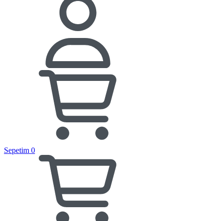
Sepetim
0