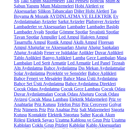
Şiş
Takı Yapım Malzemeleri
Takı Pensesi
Boncuk
Mum &
Sabun Yapımı
Mum Malzemeleri
Hobi Aletleri ve
Aksesuarları
Silikon Tabancaları
Diğer Hobi Aletleri
Taş
Boyama & Mozaik
AYDINLATMA VE ELEKTRİK
Ev
Aydınlatmaları
Avizeler
Sarkıt Avizeler
Plafonyer Avizeler
Lambaderler ve Aksesuarları
Lambader
Lambader Başlığı
Lambader Ayağı
Spotlar
Gömme Spotlar
Sıvaüstü Spotlar
Tavan Spotlar
Ampuller
Led Ampul
Halojen Ampul
Tasarruflu Ampul
Rustik Ampul
Akıllı Ampul
Floresan
Ampul
Abajurlar ve Aksesuarları
Abajur
Abajur Şapkaları
Abajur Ayaklığı
Fener ve Işıldaklar
Aplikler
Duvar Aplikleri
Tablo Aplikleri
Banyo Aplikleri
Lamba
Gece Lambaları
Masa
Lambaları
Led Şerit
Armatür
Led Armatür
Led Panel
Tezgah
Altı Aydınlatma
Bahçe Aydınlatma
Dış Mekan Aydınlatmalar
Solar Aydınlatma
Projektör ve Sensörler
Bahçe Aplikleri
Bahçe Feneri ve Meşaleler
Bahçe Masa Üstü Aydınlatma
Bahçe Set Üstü Aydınlatma
Bahçe Aydınlatma Direkleri
Çocuk Odası Aydınlatma
Çocuk Gece Lambası
Çocuk Odası
Duvar Aydınlatmaları
Çocuk Odası Abajuru
Çocuk Odası
Avizesi
Çocuk Masa Lambası
Elektrik Malzemeleri
Priz ve
Anahtarlar
Priz Kutusu
Telefon Prizi
Priz Çerçevesi
Golyat
Priz
Nümeris Priz
Priz
Anahtar Priz
Şalt Malzemeleri
Sigorta
Kutusu
Kontaktör
Elektrik Sigortası
Şalter
Kaçak Akım
Rölesi
Elektrik Sayacı
Uzatma Kablosu ve Grup Priz
Uzatma
Kabloları
Çoklu Grup Prizleri
Kablolar
Kablo Aksesuarları