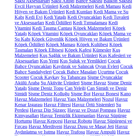
Saksı Aksesuarları
Saksı Altlığı
Bahçe Saksısı
Balkon Saksısı
Evcil Hayvan Ürünleri
Kedi Malzemeleri
Kedi Maması
Kedi
Hijyen ve Bakım Ürünleri
Kedi Kumları
Kedi Mama ve Su
Kabı
Kedi Evi
Kedi Yatağı
Kedi Oyuncakları
Kedi Tuvaleti
ve Aksesuarları
Kedi Ödülleri
Kedi Tırmalaması
Kedi
Vitamini
Kedi Taşıma Çantası
Köpek Malzemeleri
Köpek
Yatağı
Köpek Vitamini
Köpek Oyuncakları
Köpek Mama ve
Su Kabı
Köpek Güvenlik
Köpek Hijyen ve Bakım Ürünleri
Köpek Ödülleri
Köpek Maması
Köpek Kulübesi
Köpek
Tasmaları
Köpek Elbisesi
Köpek Kafesi
Kümesler
Kuş
Malzemeleri
Kuş Sağlık ve Bakım Ürünleri
Kuş Kafesleri ve
Aksesuarları
Kuş Yemi
Kuş Suluk ve Yemlikleri
Çocuk
Bahçe Oyuncakları
Kaydırak ve Salıncak
Oyun Evleri
Çocuk
Bahçe Sandalyeleri
Çocuk Bahçe Masaları
Uçurtma
Çocuk
Scooter
Çocuk Kaykay
Su Tabancası
Şişme Oyuncaklar
Akülü Araba
Su Aktivite Ürünleri
Şişme Havuz
Şişme Deniz
Yatağı
Şişme Deniz Topu
Can Yeleği
Can Simidi ve Deniz
Simidi
Şişme Deniz Kolluğu
Şişme Bot
Havuz Bonesi
Kano
Havuz Malzemeleri
Havuz Yapı Malzemeleri
Nozul
Havuz
Kenar Izgarası
Havuz Filtresi
Havuz Örtü Sistemleri
Su
Perdesi
Havuz Dip Süzgeç
Havuz ve Dozaj Pompası
Havuz
Kimyasalları
Havuz Temizlik Ekipmanları
Havuz Süpürge
Hortumu
Havuz Kepçesi
Havuz Robotu
Havuz Süpürgesi ve
Fırçası
Havuz Merdiveni
Havuz Duşu ve Masaj Jeti
Havuz
Aydınlatma ve Isıtma
Havuz Trafosu
Havuz Ampulü
Havuz