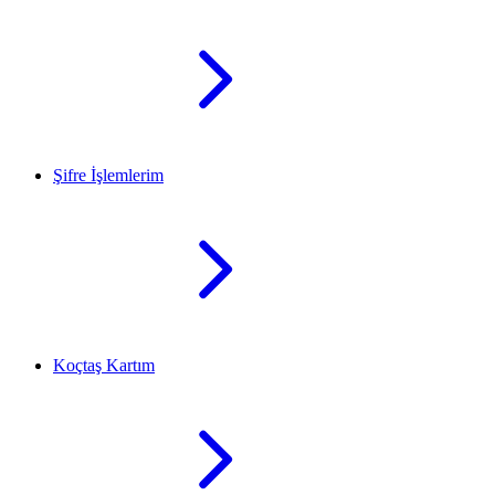
Şifre İşlemlerim
Koçtaş Kartım