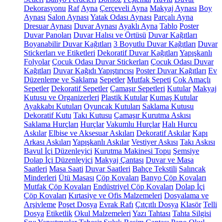
Dekorasyonu
Raf
Ayna
Çerçeveli Ayna
Makyaj Aynası
Boy
Aynası
Salon Aynası
Yatak Odası Aynası
Parçalı Ayna
Dresuar Aynası
Duvar Aynası
Ayaklı Ayna
Tablo
Poster
Duvar Panoları
Duvar Halısı ve Örtüsü
Duvar Kağıtları
Boyanabilir Duvar Kağıtları
3 Boyutlu Duvar Kağıtları
Duvar
Stickerları ve Etiketleri
Dekoratif Duvar Kağıtları
Yapışkanlı
Folyolar
Çocuk Odası Duvar Stickerları
Çocuk Odası Duvar
Kağıtları
Duvar Kağıdı Yapıştırıcısı
Poster Duvar Kağıtları
Ev
Düzenleme ve Saklama
Sepetler
Mutfak Sepeti
Çok Amaçlı
Sepetler
Dekoratif Sepetler
Çamaşır Sepetleri
Kutular
Makyaj
Kutusu ve Organizerleri
Plastik Kutular
Kumaş Kutular
Ayakkabı Kutuları
Oyuncak Kutuları
Saklama Kutusu
Dekoratif Kutu
Takı Kutusu
Çamaşır Kurutma Askısı
Saklama Hurçları
Hurçlar
Vakumlu Hurçlar
Halı Hurcu
Askılar
Elbise ve Aksesuar Askıları
Dekoratif Askılar
Kapı
Arkası Askıları
Yapışkanlı Askılar
Vestiyer Askısı
Takı Askısı
Bavul İçi Düzenleyici
Kurutma Makinesi Topu
Şemsiye
Dolap İçi Düzenleyici
Makyaj Çantası
Duvar ve Masa
Saatleri
Masa Saati
Duvar Saatleri
Bahçe Tekstili
Salıncak
Minderleri
Ütü Masası
Çöp Kovaları
Banyo Çöp Kovaları
Mutfak Çöp Kovaları
Endüstriyel Çöp Kovaları
Dolap İçi
Çöp Kovaları
Kırtasiye ve Ofis Malzemeleri
Dosyalama ve
Arşivleme
Poşet Dosya
Evrak Rafı
Çıtçıtlı Dosya
Klasör
Telli
Dosya
Etiketlik
Okul Malzemeleri
Yazı Tahtası
Tahta Silgisi