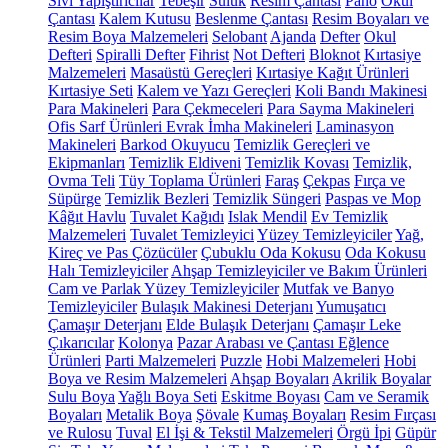
Sıvı Yapıştırıcılar
Tebeşir
Suluk
Resim Çantası
Pano
Okul
Çantası
Kalem Kutusu
Beslenme Çantası
Resim Boyaları ve
Resim Boya Malzemeleri
Selobant
Ajanda
Defter
Okul
Defteri
Spiralli Defter
Fihrist
Not Defteri
Bloknot
Kırtasiye
Malzemeleri
Masaüstü Gereçleri
Kırtasiye Kağıt Ürünleri
Kırtasiye Seti
Kalem ve Yazı Gereçleri
Koli Bandı Makinesi
Para Makineleri
Para Çekmeceleri
Para Sayma Makineleri
Ofis Sarf Ürünleri
Evrak İmha Makineleri
Laminasyon
Makineleri
Barkod Okuyucu
Temizlik Gereçleri ve
Ekipmanları
Temizlik Eldiveni
Temizlik Kovası
Temizlik,
Ovma Teli
Tüy Toplama Ürünleri
Faraş
Çekpas
Fırça ve
Süpürge
Temizlik Bezleri
Temizlik Süngeri
Paspas ve Mop
Kâğıt Havlu
Tuvalet Kağıdı
Islak Mendil
Ev Temizlik
Malzemeleri
Tuvalet Temizleyici
Yüzey Temizleyiciler
Yağ,
Kireç ve Pas Çözücüler
Çubuklu Oda Kokusu
Oda Kokusu
Halı Temizleyiciler
Ahşap Temizleyiciler ve Bakım Ürünleri
Cam ve Parlak Yüzey Temizleyiciler
Mutfak ve Banyo
Temizleyiciler
Bulaşık Makinesi Deterjanı
Yumuşatıcı
Çamaşır Deterjanı
Elde Bulaşık Deterjanı
Çamaşır Leke
Çıkarıcılar
Kolonya
Pazar Arabası ve Çantası
Eğlence
Ürünleri
Parti Malzemeleri
Puzzle
Hobi Malzemeleri
Hobi
Boya ve Resim Malzemeleri
Ahşap Boyaları
Akrilik Boyalar
Sulu Boya
Yağlı Boya Seti
Eskitme Boyası
Cam ve Seramik
Boyaları
Metalik Boya
Şövale
Kumaş Boyaları
Resim Fırçası
ve Rulosu
Tuval
El İşi & Tekstil Malzemeleri
Örgü İpi
Güpür