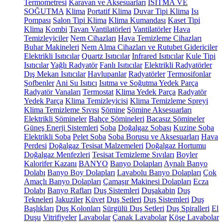
Termometresi
Karavan ve Aksesuarları
ISITMA VE
SOĞUTMA
Klima
Portatif Klima
Duvar Tipi Klima
Isı
Pompası
Salon Tipi Klima
Klima Kumandası
Kaset Tipi
Klima
Kombi
Tavan Vantilatörleri
Vantilatörler
Hava
Temizleyiciler
Nem Cihazları
Hava Temizleme Cihazları
Buhar Makineleri
Nem Alma Cihazları ve Rutubet Gidericiler
Elektrikli Isıtıcılar
Quartz Isıtıcılar
Infrared Isıtıcılar
Kule Tipi
Isıtıcılar
Yağlı Radyatör
Fanlı Isıtıcılar
Elektrikli Radyatörler
Dış Mekan Isıtıcılar
Havlupanlar
Radyatörler
Termosifonlar
Şofbenler
Ani Su Isıtıcı
Isıtma ve Soğutma Yedek Parça
Radyatör Vanaları
Termostat
Klima Yedek Parça
Radyatör
Yedek Parça
Klima Temizleyicisi
Klima Temizleme Spreyi
Klima Temizleme Sıvısı
Şömine
Şömine Aksesuarları
Elektrikli Şömineler
Bahçe Şömineleri
Bacasız Şömineler
Güneş Enerji Sistemleri
Soba
Doğalgaz Sobası
Kuzine Soba
Elektrikli Soba
Pelet Soba
Soba Borusu ve Aksesuarları
Hava
Perdesi
Doğalgaz Tesisat Malzemeleri
Doğalgaz Hortumu
Doğalgaz Menfezleri
Tesisat Temizleme Sıvıları
Boyler
Kalorifer Kazanı
BANYO
Banyo Dolapları
Aynalı Banyo
Dolabı
Banyo Boy Dolapları
Lavabolu Banyo Dolapları
Çok
Amaçlı Banyo Dolapları
Çamaşır Makinesi Dolapları
Ecza
Dolabı
Banyo Rafları
Duş Sistemleri
Duşakabin
Duş
Tekneleri
Jakuziler
Küvet
Duş Setleri
Duş Sistemleri
Duş
Başlıkları
Duş Kolonları
Sürgülü Duş Setleri
Duş Spiralleri
El
Duşu
Vitrifiyeler
Lavabolar
Çanak Lavabolar
Köşe Lavabolar