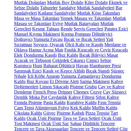
Mutfak Dolapları
Mutfak Boy Dolabı
Kiler Dolabı
Ekmek ve
Sebze Dolabı
Tabureler
Sandalye
Mutfak Sandalyeleri
Bar
Sandalyeleri
Katlanır Sandalyeler
Mutfak Köşe Takımları
Masa ve Masa Takımları
Yemek Masası ve Takımları
Mutfak
Masası ve Takımları
Eviye
Mutfak Bataryaları
Mutfak
Gereçleri
Kesme Tahtası
Rende
Servis Gereçleri
Patates Ezici
Manuel Kıyma Makinesi
Krema Pompası
Dilimleyici
Doğrayıcı
Yumurta Fırçası
Bıçak ve Bıçak Setleri
Yağ
Sıçratmaz
Soyucu, Oyacak
Ölçü Kabı ve Kaşığı
Merdane ve
Oklava
Hamur Açma Matı
Fındık Kıracağı ve Ceviz Kıracağı
Elek
Dondurma Kaşığı
Buz Kalıbı
Bıçak Bileyici Masat
Açacak ve Tirbuşon
Çekirdek Çıkarıcı
Çırpıcı
Sebze
Kurutucu
Huni
Baharat Öğütücü
Havan
Hamburger Presi
Sarımsak Ezici
Kaşık ve Kepçe Altlığı
Bıçak Standı
Süzgeç
Nihale
İçli Köfte Aparatı
Yumurta Zamanlayıcı
Dondurma
Kalıbı
Buz Kovası
Et Dövme Aleti
Sarma Makinesi
Kahve
Değirmenleri
Limon Sıkacağı
Pişirme Grubu
Çay ve Kahve
Demleme
French Press
Dripper
Chemex
Cezve
Çay Süzgeci
Demlik
Moka Pot
Çaydanlık
Kahve Filtresi
Sifon Kahve
Fırında Pişirme
Pasta Kalıbı
Kurabiye Kalıbı
Fırın Tepsisi
Cam Tepsi
Alüminyum Folyo
Kek Kalıbı
Muffin Kalıbı
Çikolata Kalıbı
Güveç
Pişirme Kağıdı
Pizza Tepsisi
Tart
Kalıbı
Ocak Üstü Pişirme
Tava ve Tava Setleri
Ocak Üstü
Tost Makinesi
Ocak Üstü Sac
Sahan
Düdüklü Tencere
Tencere ve Tava Aksesuarları
Tencere ve Tencere Setleri
Çöp