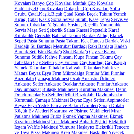
Kovaları
Banyo Çöp Kovaları
Mutfak Çöp Kovaları
Endüstriyel Çöp Kovaları
Dolap İçi Çöp Kovaları
Sofra
Grubu
Çatal,Kaşık,Bıçak
Çatal Kaşık Bıçak Takımı
Yemek
Bıçağı
Çatal
Kaşık
Sofra Servis
Sürahi
Kase
Tepsi
Servis ve
Sunum Tabakları
Yağdanlık
Sosluk, Reçellik
Yumurtalık
Servis Maşa Seti
Şekerlik
Salata Kasesi
Peçetelik
Karaf
Kürdanlık
Çerezlik
Baharat Takımı
Bardak Altlığı
Ekmek
Sepeti
Pasta Sunumu
Pasta Takımı
Kek Fanusu
Bardak
Viski
Bardağı
Su Bardağı
Meşrubat Bardağı
Rakı Bardağı
Kadeh
Bardak Seti
Bira Bardağı
Shot Bardağı
Çay ve Kahve
Sunumu
Sütlük
Kahve Fincanı
Kupa
Fincan Takımı
Çay
Tabakları
Çay Setleri
Çay Fincanı
Çay Bardağı
Çay Kaşığı
Yemek Takımları
Tabaklar
Kahvaltı Takımları
Suluk ve
Matara
Beyaz Eşya
Fırın
Mikrodalga Fırınlar
Mini Fırınlar
Buzdolabı
Çamaşır Makinesi
Ocak
Ankastre Ürünleri
Ankastre Setler
Ankastre Ocaklar
Ankastre Fırınlar
Ankastre
Davlumbazlar
Bulaşık Makineleri
Kurutma Makinesi
Derin
Dondurucular
Su Sebilleri
Mini Buzdolabı
Davlumbazlar
Kurutmalı Çamaşır Makinesi
Beyaz Eşya Setleri
Aspiratörler
Beyaz Eşya Yedek Parça ve Bakım Ürünleri
Şarap Dolabı
Küçük Ev Aletleri
Kızartma ve Pişirme Makineleri
Mısır
Patlatma Makinesi
Fritöz
Ekmek Yapma Makinesi
Ekmek
Kızartma Makinesi
Tost Makinesi
Buharlı Pişirici
Elektrikli
Izgara
Waffle Makinesi
Yumurta Haşlayıcı
Elektrikli Tencere
ve Tava
Pizza Makinesi
Krep Makinesi
Basküller
Yiyecek