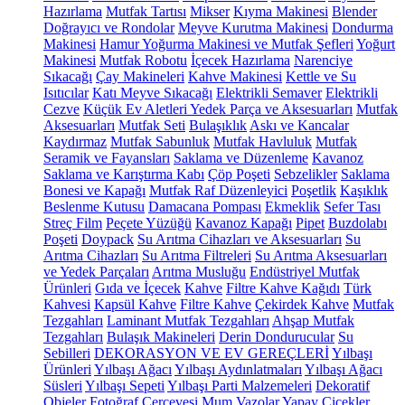
Hazırlama
Mutfak Tartısı
Mikser
Kıyma Makinesi
Blender
Doğrayıcı ve Rondolar
Meyve Kurutma Makinesi
Dondurma
Makinesi
Hamur Yoğurma Makinesi ve Mutfak Şefleri
Yoğurt
Makinesi
Mutfak Robotu
İçecek Hazırlama
Narenciye
Sıkacağı
Çay Makineleri
Kahve Makinesi
Kettle ve Su
Isıtıcılar
Katı Meyve Sıkacağı
Elektrikli Semaver
Elektrikli
Cezve
Küçük Ev Aletleri Yedek Parça ve Aksesuarları
Mutfak
Aksesuarları
Mutfak Seti
Bulaşıklık
Askı ve Kancalar
Kaydırmaz
Mutfak Sabunluk
Mutfak Havluluk
Mutfak
Seramik ve Fayansları
Saklama ve Düzenleme
Kavanoz
Saklama ve Karıştırma Kabı
Çöp Poşeti
Sebzelikler
Saklama
Bonesi ve Kapağı
Mutfak Raf Düzenleyici
Poşetlik
Kaşıklık
Beslenme Kutusu
Damacana Pompası
Ekmeklik
Sefer Tası
Streç Film
Peçete Yüzüğü
Kavanoz Kapağı
Pipet
Buzdolabı
Poşeti
Doypack
Su Arıtma Cihazları ve Aksesuarları
Su
Arıtma Cihazları
Su Arıtma Filtreleri
Su Arıtma Aksesuarları
ve Yedek Parçaları
Arıtma Musluğu
Endüstriyel Mutfak
Ürünleri
Gıda ve İçecek
Kahve
Filtre Kahve Kağıdı
Türk
Kahvesi
Kapsül Kahve
Filtre Kahve
Çekirdek Kahve
Mutfak
Tezgahları
Laminant Mutfak Tezgahları
Ahşap Mutfak
Tezgahları
Bulaşık Makineleri
Derin Dondurucular
Su
Sebilleri
DEKORASYON VE EV GEREÇLERİ
Yılbaşı
Ürünleri
Yılbaşı Ağacı
Yılbaşı Aydınlatmaları
Yılbaşı Ağacı
Süsleri
Yılbaşı Sepeti
Yılbaşı Parti Malzemeleri
Dekoratif
Objeler
Fotoğraf Çerçevesi
Mum
Vazolar
Yapay Çiçekler