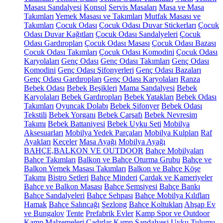
Masası Sandalyesi
Konsol
Servis Masaları
Masa ve Masa
Takımları
Yemek Masası ve Takımları
Mutfak Masası ve
Takımları
Çocuk Odası
Çocuk Odası Duvar Stickerları
Çocuk
Odası Duvar Kağıtları
Çocuk Odası Sandalyeleri
Çocuk
Odası Gardıropları
Çocuk Odası Masası
Çocuk Odası Bazası
Çocuk Odası Takımları
Çocuk Odası Komodini
Çocuk Odası
Karyolaları
Genç Odası
Genç Odası Takımları
Genç Odası
Komodini
Genç Odası Şifonyerleri
Genç Odası Bazaları
Genç Odası Gardıropları
Genç Odası Karyolaları
Ranza
Bebek Odası
Bebek Beşikleri
Mama Sandalyesi
Bebek
Karyolaları
Bebek Gardıropları
Bebek Yatakları
Bebek Odası
Takımları
Oyuncak Dolabı
Bebek Şifonyer
Bebek Odası
Tekstili
Bebek Yorganı
Bebek Çarşafı
Bebek Nevresim
Takımı
Bebek Battaniyesi
Bebek Uyku Seti
Mobilya
Aksesuarları
Mobilya Yedek Parçaları
Mobilya Kulpları
Raf
Ayakları
Keçeler
Masa Ayağı
Mobilya Ayağı
BAHÇE,BALKON VE OUTDOOR
Bahçe Mobilyaları
Bahçe Takımları
Balkon ve Bahçe Oturma Grubu
Bahçe ve
Balkon Yemek Masası Takımları
Balkon ve Bahçe Köşe
Takımı
Bistro Setleri
Bahçe Minderi
Çardak ve Kameriyeler
Bahçe ve Balkon Masası
Bahçe Şemsiyesi
Bahçe Bankı
Bahçe Sandalyeleri
Bahçe Sehpası
Bahçe Mobilya Kılıfları
Hamak
Bahçe Salıncağı
Şezlong
Bahçe Koltukları
Ahşap Ev
ve Bungalov
Tente
Prefabrik Evler
Kamp Spor ve Outdoor
Kamp Malzemeleri
Çadırlar
Kamp Sandalyesi
Uyku Tulumu