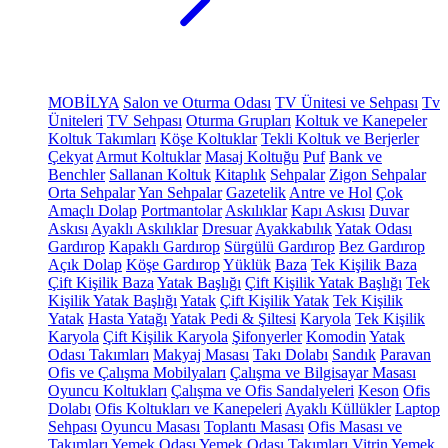
MOBİLYA
Salon ve Oturma Odası
TV Ünitesi ve Sehpası
Tv
Üniteleri
TV Sehpası
Oturma Grupları
Koltuk ve Kanepeler
Koltuk Takımları
Köşe Koltuklar
Tekli Koltuk ve Berjerler
Çekyat
Armut Koltuklar
Masaj Koltuğu
Puf
Bank ve
Benchler
Sallanan Koltuk
Kitaplık
Sehpalar
Zigon Sehpalar
Orta Sehpalar
Yan Sehpalar
Gazetelik
Antre ve Hol
Çok
Amaçlı Dolap
Portmantolar
Askılıklar
Kapı Askısı
Duvar
Askısı
Ayaklı Askılıklar
Dresuar
Ayakkabılık
Yatak Odası
Gardırop
Kapaklı Gardırop
Sürgülü Gardırop
Bez Gardırop
Açık Dolap
Köşe Gardırop
Yüklük
Baza
Tek Kişilik Baza
Çift Kişilik Baza
Yatak Başlığı
Çift Kişilik Yatak Başlığı
Tek
Kişilik Yatak Başlığı
Yatak
Çift Kişilik Yatak
Tek Kişilik
Yatak
Hasta Yatağı
Yatak Pedi & Şiltesi
Karyola
Tek Kişilik
Karyola
Çift Kişilik Karyola
Şifonyerler
Komodin
Yatak
Odası Takımları
Makyaj Masası
Takı Dolabı
Sandık
Paravan
Ofis ve Çalışma Mobilyaları
Çalışma ve Bilgisayar Masası
Oyuncu Koltukları
Çalışma ve Ofis Sandalyeleri
Keson
Ofis
Dolabı
Ofis Koltukları ve Kanepeleri
Ayaklı Küllükler
Laptop
Sehpası
Oyuncu Masası
Toplantı Masası
Ofis Masası ve
Takımları
Yemek Odası
Yemek Odası Takımları
Vitrin
Yemek