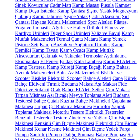
Sinek Kovucular
Çadır Matı
Kamp Masası
Pusula
Kampet
Kamp Duşu
Isıtıcılar
Kamp Çantası
Şişme Yastık
Magnezyum
Çubuğu
Kamp Taburesi
Şişme Yatak
Çadır Aksesuarı
Sırt
Çantası
Hayatta Kalma Malzemeleri
Spor Aletleri
Pilates,
Yoga ve Jimnastik
Ağırlık ve Halter Ürünleri
Fitness ve
Kardiyo Ürünleri
Diğer Spor Ürünleri
Valiz ve Bavul
Kamp
Mutfak Malzemeleri
Termal Çanta
Matara
Kamp Yemek
Pişirme Seti
Kamp Buzluk ve Soğutucu Ürünler
Kamp
Demliği
Kamp Tavası
Kamp Ocağı
Kamp Mutfak
Aksesuarları
Çakmak ve Yakıcılar
Termoslar
Aydınlatma
Ekipmanları
El Feneri
Işıldak
Kafa Lambası
Kamp El Aletleri
Kamp Testeresi
Kamp Küreği
Kamp Bıçağı
Kamp Baltası
Avcılık Malzemeleri
Balık Av Malzemeleri
Bisiklet ve
Scooter
Bisiklet
Elektrikli Scooter
Bahçe Aletleri
Çapa
Kürek
Bahçe Eldiveni
Tırmık
Budama Makası
Aşı Makası
Fide
Dikici ve Sökücü
Orak
Bahçe El Aleti Setleri
Çim Makası
Tırpan Misinası
Aşı Bıçağı
Meyve Toplama Aleti
Budama
Testeresi
Bahçe Çatalı
Kazma
Bahçe Makineleri
Çapalama
Makinesi
Tırpan
Çit Budama Makinesi
Hidrofor
Yaprak
Toplama Makinesi
Motorlu Testere
Elektrikli Testereler
Benzinli Testereler
Testere Zincirleri ve Yağları
Çim Biçme
Makinesi
Benzinli Çim Biçme Makinesi
Elektrikli Çim Biçme
Makinesi
Kenar Kesme Makinesi
Çim Biçme Yedek Parça
Pompa
Santrifüj Pompa
Dalgıç Pompası
Bahçe Pompası
Su