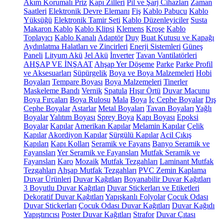
Akım Korumalı Priz
Kapı Zilleri
Pil ve Şarj Cihazları
Zaman
Saatleri
Elektronik Devre Elemanı
Fiş
Kablo Pabucu
Kablo
Yüksüğü
Elektronik Tamir Seti
Kablo Düzenleyiciler
Susta
Makaron Kablo
Kablo Klipsi
Klemens
Kroşe
Kablo
Toplayıcı
Kablo Kanalı
Adaptör
Duy
Buat Kutusu ve Kapağı
Aydınlatma Halatları ve Zincirleri
Enerji Sistemleri
Güneş
Paneli
Lityum Akü
Jel Akü
İnverter
Tavan Vantilatörleri
AHŞAP VE İNŞAAT
Ahşap Yer Döşeme
Parke
Parke Profil
ve Aksesuarları
Süpürgelik
Boya ve Boya Malzemeleri
Hobi
Boyaları
Tempare Boyası
Boya Malzemeleri
Tinerler
Maskeleme Bandı
Vernik
Spatula
Hışır Örtü
Duvar Macunu
Boya Fırçaları
Boya Rulosu
Mala
Boya
İç Cephe Boyalar
Dış
Cephe Boyalar
Astarlar
Metal Boyaları
Tavan Boyaları
Yağlı
Boyalar
Yalıtım Boyası
Sprey Boya
Kapı Boyası
Epoksi
Boyalar
Kapılar
Amerikan Kapılar
Melamin Kapılar
Çelik
Kapılar
Akordiyon Kapılar
Sürgülü Kapılar
Acil Çıkış
Kapıları
Kapı Kolları
Seramik ve Fayans
Banyo Seramik ve
Fayansları
Yer Seramik ve Fayansları
Mutfak Seramik ve
Fayansları
Karo
Mozaik
Mutfak Tezgahları
Laminant Mutfak
Tezgahları
Ahşap Mutfak Tezgahları
PVC Zemin Kaplama
Duvar Ürünleri
Duvar Kağıtları
Boyanabilir Duvar Kağıtları
3 Boyutlu Duvar Kağıtları
Duvar Stickerları ve Etiketleri
Dekoratif Duvar Kağıtları
Yapışkanlı Folyolar
Çocuk Odası
Duvar Stickerları
Çocuk Odası Duvar Kağıtları
Duvar Kağıdı
Yapıştırıcısı
Poster Duvar Kağıtları
Strafor
Duvar Çıtası